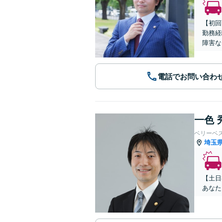
【初回
勤務経
障害な
電話でお問い合わ
一色 
ベリーベ
埼玉
【土日
あなた