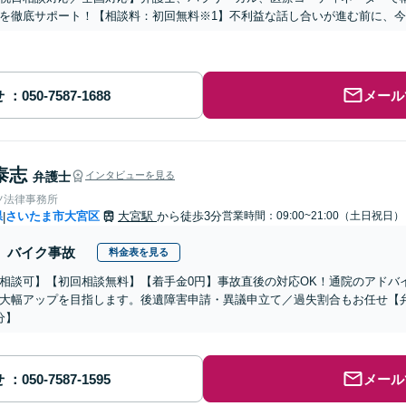
を徹底サポート！【相談料：初回無料※1】不利益な話し合いが進む前に、
せ
メール
泰志
弁護士
インタビューを見る
ツ法律事務所
県
さいたま市大宮区
大宮駅
から徒歩3分
営業時間：09:00~21:00（土日祝日）
|
バイク事故
料金表を見る
相談可】【初回相談無料】【着手金0円】事故直後の対応OK！通院のアドバ
大幅アップを目指します。後遺障害申請・異議申立て／過失割合もお任せ【
分】
せ
メール