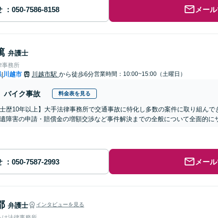
せ
メール
篤
弁護士
律事務所
県
川越市
川越市駅
から徒歩6分
営業時間：10:00~15:00（土曜日）
|
バイク事故
料金表を見る
士歴10年以上】大手法律事務所で交通事故に特化し多数の案件に取り組んで
遺障害の申請・賠償金の増額交渉など事件解決までの全般について全面的に
せ
メール
都
弁護士
インタビューを見る
あけ法律事務所