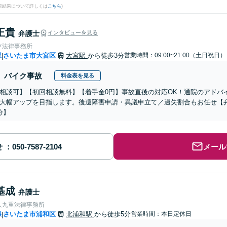
検索結果について詳しくは
こちら
)
正貴
弁護士
インタビューを見る
ツ法律事務所
県
さいたま市大宮区
大宮駅
から徒歩3分
営業時間：09:00~21:00（土日祝日）
|
バイク事故
料金表を見る
相談可】【初回相談無料】【着手金0円】事故直後の対応OK！通院のアドバ
大幅アップを目指します。後遺障害申請・異議申立て／過失割合もお任せ【
分】
せ
メール
基成
弁護士
人九重法律事務所
県
さいたま市浦和区
北浦和駅
から徒歩5分
営業時間：本日定休日
|