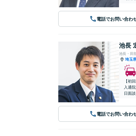
電話でお問い合わ
池長 
池長・田
埼玉
【初回
入通院
日面談
電話でお問い合わ