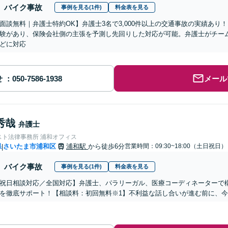
バイク事故
事例を見る(1件)
料金表を見る
面談無料｜弁護士特約OK】弁護士3名で3,000件以上の交通事故の実績あり
験があり、保険会社側の主張を予測し先回りした対応が可能。弁護士がチー
どに対応
せ
メール
秀哉
弁護士
スト法律事務所 浦和オフィス
県
さいたま市浦和区
浦和駅
から徒歩6分
営業時間：09:30~18:00（土日祝日）
|
バイク事故
事例を見る(1件)
料金表を見る
祝日相談対応／全国対応】弁護士、パラリーガル、医療コーディネーターで
を徹底サポート！【相談料：初回無料※1】不利益な話し合いが進む前に、