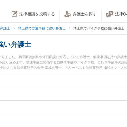
法律相談を投稿する
弁護士を探す
法律Q
弁護士
埼玉県で交通事故に強い弁護士
埼玉県でバイク事故に強い弁護士
強い弁護士
つかりました。初回面談無料や休日面談に対応している弁護士、解決事例を持つ弁護
を絞り込めます。交通事故に関係する自動車事故やバイク事故、自転車事故等の細
士法人九重法律事務所の金子 基成弁護士、ベリーベスト法律事務所 浦和オフィス
土日や夜間に発生したバイク事故のトラブルを今すぐに弁護士に相談したい』『バ
を法律相談できる埼玉県内の弁護士に相談予約したい』などでお困りの相談者さん