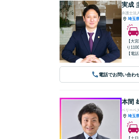
実成 
弁護士法
埼玉
【大宮
り11
【電話
電話でお問い合わ
本間 
ベリーベ
埼玉
【土日