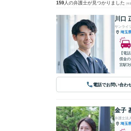
159
人の弁護士が見つかりました
(
川口 
サンライ
埼玉
【電話
償金の
宮駅3
電話でお問い合わ
金子 
弁護士法
埼玉