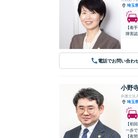
埼玉
【着手
障害認
電話でお問い合わ
小野寺
弁護士法
埼玉
【初回
一歩で
【夜間