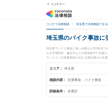
ココナラへ
ココナラ法律相談
埼玉県で法律相談できる
埼玉県のバイク事故に
埼玉県でバイク事故に強い弁護士が159名見
たま市浦和区、越谷市などの地域条件で弁護士
サンライツ法律事務所の川口 正貴弁護士や弁護
用、強みなどが注目されています。『埼玉県で
士を検索したい』『初回相談無料でバイク事故
エリア
埼玉県
相談内容
交通事故、バイク事故
詳細条件
未選択