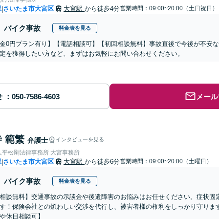
県
さいたま市大宮区
大宮駅
から徒歩4分
営業時間：09:00~20:00（土日祝日）
|
バイク事故
料金表を見る
金0円プラン有り】【電話相談可】【初回相談無料】事故直後で今後が不安
定を獲得したい方など、まずはお気軽にお問い合わせください。
せ
メール
 範繁
弁護士
インタビューを見る
人平松剛法律事務所 大宮事務所
県
さいたま市大宮区
大宮駅
から徒歩6分
営業時間：09:00~20:00（土曜日）
|
バイク事故
料金表を見る
相談無料】交通事故の示談金や後遺障害のお悩みはお任せください。症状固
す！保険会社との煩わしい交渉を代行し、被害者様の権利をしっかり守ります
や休日相談可】