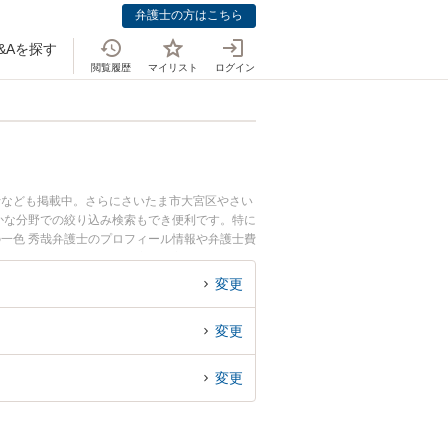
弁護士の方はこちら
&Aを探す
閲覧履歴
マイリスト
ログイン
士なども掲載中。さらにさいたま市大宮区やさい
かな分野での絞り込み検索もでき便利です。特に
の一色 秀哉弁護士のプロフィール情報や弁護士費
イク事故のトラブル解決の実績豊富な近くの弁護
におすすめです。
変更
変更
変更