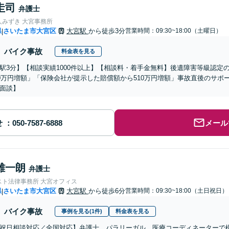
圭司
弁護士
人みずき 大宮事務所
県
さいたま市大宮区
大宮駅
から徒歩3分
営業時間：09:30~18:00（土曜日）
|
バイク事故
料金表を見る
駅3分】【相談実績1000件以上】【相談料・着手金無料】後遺障害等級認定
00万円増額」「保険会社が提示した賠償額から510万円増額」事故直後のサ
面談】
せ
メール
雄一朗
弁護士
スト法律事務所 大宮オフィス
県
さいたま市大宮区
大宮駅
から徒歩6分
営業時間：09:30~18:00（土日祝日）
|
バイク事故
事例を見る(1件)
料金表を見る
祝日相談対応／全国対応】弁護士、パラリーガル、医療コーディネーターで