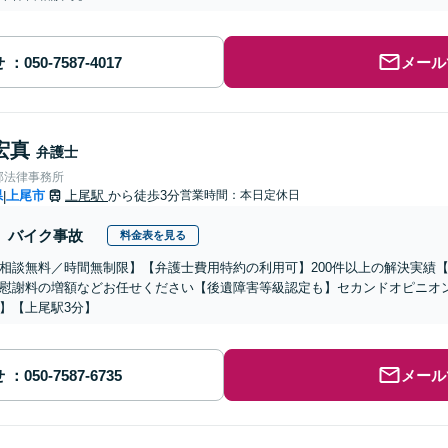
せ
メール
宏真
弁護士
部法律事務所
県
上尾市
上尾駅
から徒歩3分
営業時間：本日定休日
|
バイク事故
料金表を見る
相談無料／時間無制限】【弁護士費用特約の利用可】200件以上の解決実績
慰謝料の増額などお任せください【後遺障害等級認定も】セカンドオピニオ
】【上尾駅3分】
せ
メール