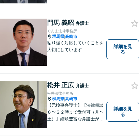
門馬 義昭
弁護士
ぐんま法律事務所
群馬県
高崎市
|
粘り強く対応していくことを
詳細を見
大切にしています
る
松井 正広
弁護士
松井法律事務所
群馬県
高崎市
|
【元検事弁護士】【法律相談
詳細を見
８〜２２時まで受付可（月〜
る
土）】経験豊富な弁護士が事
件の解決をサポートします。
ご依頼者様の悩みやお気持ち