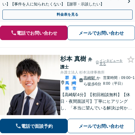
い】【事件を人に知られたくない】【謝罪・示談したい】
料金表を見る
電話でお問い合わせ
メールでお問い合わせ
杉本 真樹
弁
インタビューを
見る
護士
弁護士法人 杉本法律事務所
群
高
高崎駅
か
営業時間：09:00~1
馬
崎
|
8:00（平日）
ら徒歩6分
県
市
【高崎駅4分】【初回相談無料】【休
日・夜間面談可】丁寧にヒアリング
し、「本当に望んでいる解決は何か」
を汲み取ることを大切にしています。
きめ細やかな対応で、依頼者さまにご
電話で面談予約
メールでお問い合わせ
満足いただけるように心がけておりま
す。お悩みの際は、ぜひご相談くださ