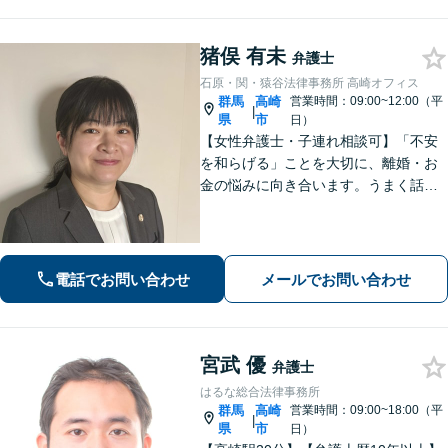
い。
猪俣 有未
弁護士
石原・関・猿谷法律事務所 高崎オフィス
群馬
高崎
営業時間：09:00~12:00（平
|
県
市
日）
【女性弁護士・子連れ相談可】「不安
を和らげる」ことを大切に、離婚・お
金の悩みに向き合います。うまく話せ
なくても大丈夫です。状況の整理から
ご一緒します【高崎・完全個室・駐車
場無料】
電話でお問い合わせ
メールでお問い合わせ
宮武 優
弁護士
はるな総合法律事務所
群馬
高崎
営業時間：09:00~18:00（平
|
県
市
日）