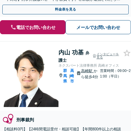
刻も早くご相談ください【24時間365日相談受付】
料金表を見る
電話でお問い合わせ
メールでお問い合わせ
内山 功基
弁
インタビューを
見る
護士
ネクスパート法律事務所 高崎オフィス
群
高
高崎駅
か
営業時間：09:00~2
馬
崎
|
1:00（平日）
ら徒歩4分
県
市
刑事裁判
【相談料0円】【24時間電話受付・相談可能】【年間800件以上の相談