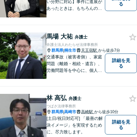
い分野に対応】事件に進展が
る
あったときは、もちろんのこ
と、事件に進展がなかったと
しても、定期的にご連絡する
ように心がけております。ご
相談者様のお話を丁寧にお聞
馬場 大祐
弁護士
きし、常にご依頼者様に寄り
弁護士法人わたらせ法律事務所
添った弁護活動をしておりま
群馬県
桐生市
天王宿駅
から徒歩7分
|
す。
交通事故（被害者側）、家庭
詳細を見
問題（離婚・相続・遺言）、
る
労働問題等を中心に、個人・
中小企業のお客様であればど
のような分野でも対応可能で
す。 結果だけでなくプロセス
林 高弘
もご満足いただける質の高い
弁護士
サービスを日々心がけていま
つばさ法律事務所
す。
群馬県
高崎市
高崎駅
から徒歩10分
|
[土日/祝日対応可] 「最善の解
詳細を見
決イメージ」を実現するため
る
に、尽力致します。