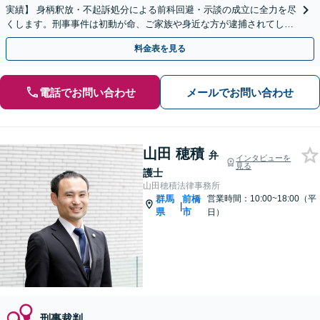
実績】 身柄釈放・不起訴処分による前科回避・示談の成立に全力を尽
くします。刑事事件は初動が命、ご家族や身近な方が逮捕されてしま
ったら一刻も早くお電話ください。
料金表を見る
電話でお問い合わせ
メールでお問い合わせ
山田 穂積
弁
インタビューを
見る
護士
山田穂積法律事務所
群馬
前橋
営業時間：10:00~18:00（平
|
県
市
日）
刑事裁判