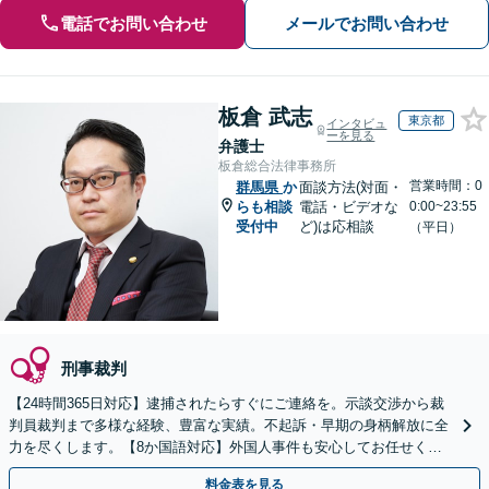
電話でお問い合わせ
メールでお問い合わせ
板倉 武志
東京都
インタビュ
ーを見る
弁護士
板倉総合法律事務所
営業時間：0
群馬県
か
面談方法(対面・
らも相談
電話・ビデオな
0:00~23:55
受付中
ど)は応相談
（平日）
刑事裁判
【24時間365日対応】逮捕されたらすぐにご連絡を。示談交渉から裁
判員裁判まで多様な経験、豊富な実績。不起訴・早期の身柄解放に全
力を尽くします。【8か国語対応】外国人事件も安心してお任せくだ
さい【初回相談30分無料】【電話・ビデオ面談可】
料金表を見る