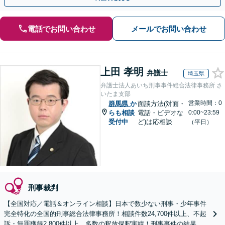
電話でお問い合わせ
メールでお問い合わせ
上田 孝明
弁護士
埼玉県
弁護士法人あいち刑事事件総合法律事務所 さ
いたま支部
営業時間：0
群馬県
か
面談方法(対面・
らも相談
電話・ビデオな
0:00~23:59
受付中
ど)は応相談
（平日）
刑事裁判
【全国対応／電話＆オンライン相談】日本で数少ない刑事・少年事件
完全特化の全国的刑事総合法律事務所！相談件数24,700件以上、不起
訴・無罪獲得2,800件以上、多数の釈放保釈実績！刑事事件の結果は