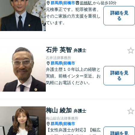
まずに、お気軽にお問い合わ
群馬県
前橋市
前橋駅
から徒歩10分
|
せください。
元検事正です。犯罪被害者、
詳細を見
そのご家族の方支援を重視し
る
ています。
石井 英智
弁護士
石井法律事務所
群馬県
前橋市
|
弁護士歴１０年以上の経験と
詳細を見
実績。前橋インター至近。お
る
気軽にお電話ください。
梅山 綾加
弁護士
梅山綜合法律事務所
群馬県
前橋市
|
【女性弁護士が対応】【幅広
詳細を見