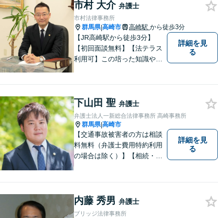
す。 ※お電話やメールでの無
市村 大介
弁護士
料法律相談は行っておりませ
市村法律事務所
ん。
群馬県
高崎市
高崎駅
から徒歩3分
|
【JR高崎駅から徒歩3分】
詳細を見
【初回面談無料】【法テラス
る
利用可】この培った知識や経
験と、迅速かつ誠実な対応を
礎として、地域社会に貢献し
て参りたいと考えておりま
下山田 聖
す。お気軽にご相談くださ
弁護士
い。
弁護士法人一新総合法律事務所 高崎事務所
群馬県
高崎市
|
【交通事故被害者の方は相談
詳細を見
料無料（弁護士費用特約利用
る
の場合は除く）】【相続・債
務整理・不貞慰謝料請求・労
災は相談料初回無料】＼20名
以上の弁護士が所属／チーム
で連携し、問題解決に向けて
内藤 秀男
弁護士
取り組みます。おひとりで悩
ブリッジ法律事務所