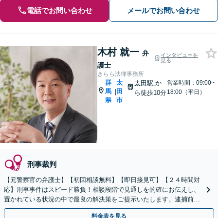
電話でお問い合わせ
メールでお問い合わせ
木村 就一
弁
インタビューを
見る
護士
きらら法律事務所
群
太
太田駅
か
営業時間：09:00~
馬
田
|
18:00（平日）
ら徒歩10分
県
市
刑事裁判
【元警察官の弁護士】【初回相談無料】【即日接見可】【２４時間対
応】刑事事件はスピード勝負！相談段階で見通しを的確にお伝えし、
置かれている状況の中で最良の解決策をご提示いたします。逮捕前の
示談交渉から公判対応までご依頼者さまに寄り添います
料金表を見る