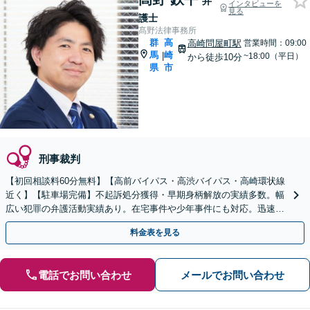
弁
インタビューを
見る
護士
髙野法律事務所
群
高
高崎問屋町駅
営業時間：09:00
馬
崎
|
~18:00（平日）
から徒歩10分
県
市
刑事裁判
【初回相談料60分無料】【高前バイパス・高渋バイパス・高崎環状線
近く】【駐車場完備】不起訴処分獲得・早期身柄解放の実績多数。幅
広い犯罪の弁護活動実績あり。在宅事件や少年事件にも対応。迅速対
応が不可欠。すぐにご相談ください【休日・夜間対応可】
料金表を見る
電話でお問い合わせ
メールでお問い合わせ