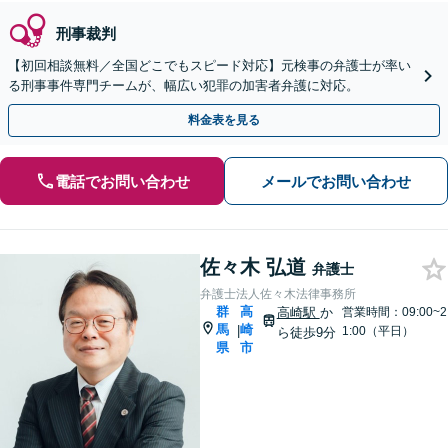
刑事裁判
【初回相談無料／全国どこでもスピード対応】元検事の弁護士が率い
る刑事事件専門チームが、幅広い犯罪の加害者弁護に対応。
料金表を見る
電話でお問い合わせ
メールでお問い合わせ
佐々木 弘道
弁護士
弁護士法人佐々木法律事務所
群
高
高崎駅
か
営業時間：09:00~2
馬
崎
|
1:00（平日）
ら徒歩9分
県
市