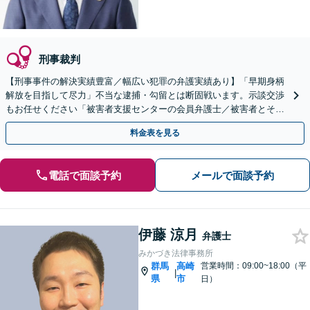
刑事裁判
【刑事事件の解決実績豊富／幅広い犯罪の弁護実績あり】「早期身柄
解放を目指して尽力」不当な逮捕・勾留とは断固戦います。示談交渉
もお任せください「被害者支援センターの会員弁護士／被害者とその
ご家族のケアにも力を入れています」【休日・夜間相談可】
料金表を見る
電話で面談予約
メールで面談予約
伊藤 涼月
弁護士
みかづき法律事務所
群馬
高崎
営業時間：09:00~18:00（平
|
県
市
日）