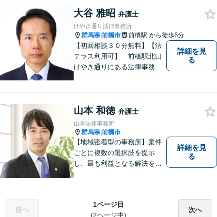
に 共感しつつ、ご依頼者様の
自主性を尊重し、的確に対応
大谷 雅昭
弁護士
致します。
けやき通り法律事務所
群馬県
前橋市
前橋駅
から徒歩6分
|
【初回相談３０分無料】【法
詳細を見
テラス利用可】 前橋駅北口
る
けやき通りにある法律事務所
です。民事事件，家事事件を
中心に，広くご相談，ご依頼
を受けております。
山本 和徳
弁護士
山本法律事務所
群馬県
前橋市
|
【地域密着型の事務所】案件
詳細を見
ごとに複数の選択肢を提示
る
し、最も利益となる解決を目
指します【離婚調停に精通】
今後の生活設計についてもア
ドバイス。交通事故・刑事事
1ページ目
件・労働問題など、幅広い事
前へ
次へ
(2ページ中)
案に対応。高崎・前橋・太