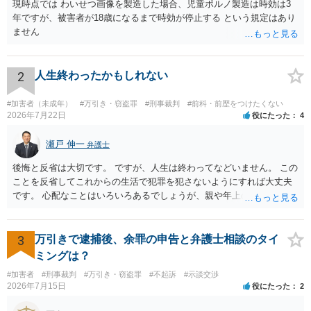
現時点では わいせつ画像を製造した場合、児童ポルノ製造は時効は3
ん。）。 その制度を利用すれば、担当の弁護士があなたの被害状況に
年ですが、被害者が18歳になるまで時効が停止する という規定はあり
応じた示談交渉をあなたの希望を聞きながら、すべて代わりに行って
ません
くれます。また、検察官との連絡を取ってくれたり、相手が起訴され
れば、裁判の手助けやアドバイスもしてくれます。 この制度の利用を
検討してみてください。
2
人生終わったかもしれない
#加害者（未成年）
#万引き・窃盗罪
#刑事裁判
#前科・前歴をつけたくない
2026年7月22日
役にたった
4
瀬戸 伸一
弁護士
後悔と反省は大切です。 ですが、人生は終わってなどいません。 この
ことを反省してこれからの生活で犯罪を犯さないようにすれば大丈夫
です。 心配なことはいろいろあるでしょうが、親や年上の兄弟や信頼
できる人（先生など）に心配事を相談すると心が落ち着くと思いま
す。
3
万引きで逮捕後、余罪の申告と弁護士相談のタイ
ミングは？
#加害者
#刑事裁判
#万引き・窃盗罪
#不起訴
#示談交渉
2026年7月15日
役にたった
2