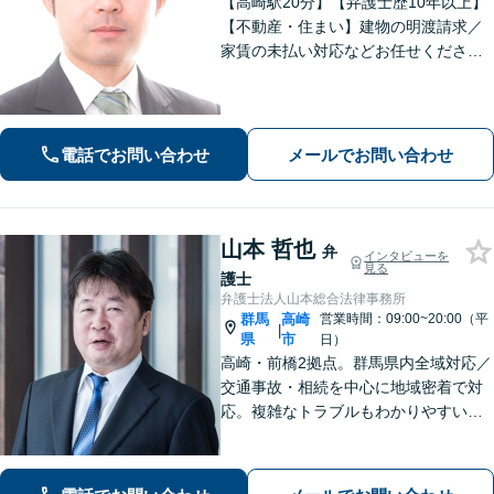
【高崎駅20分】【弁護士歴10年以上】
【不動産・住まい】建物の明渡請求／
家賃の未払い対応などお任せくださ
い。強制執行の経験も豊富です。【離
婚・男女問題】相談者さまのお気持ち
に寄り添ってサポートいたします。お
気軽にご相談ください。
電話でお問い合わせ
メールでお問い合わせ
山本 哲也
弁
インタビューを
見る
護士
弁護士法人山本総合法律事務所
群馬
高崎
営業時間：09:00~20:00（平
|
県
市
日）
高崎・前橋2拠点。群馬県内全域対応／
交通事故・相続を中心に地域密着で対
応。複雑なトラブルもわかりやすい言
葉で迅速に解決へ導きます。丁寧な説
明と明確な費用提示をお約束。電話・
WEB相談可。まずはお気軽にご相談く