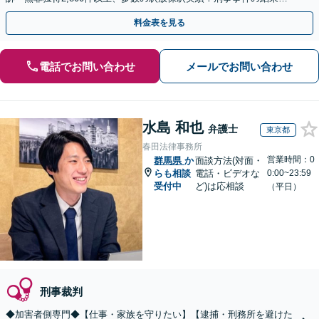
弁護士の腕次第で変わります【初回相談無料】
料金表を見る
電話でお問い合わせ
メールでお問い合わせ
水島 和也
弁護士
東京都
春田法律事務所
営業時間：0
群馬県
か
面談方法(対面・
らも相談
電話・ビデオな
0:00~23:59
受付中
ど)は応相談
（平日）
刑事裁判
◆加害者側専門◆【仕事・家族を守りたい】【逮捕・刑務所を避けた