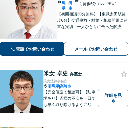
馬
田
|
7:00（平日）
ら徒歩6分
県
市
【初回相談30分無料】【東武太田駅徒
歩6分】交通事故・離婚・相続問題に豊
富な実績。一人ひとりに合った解決方
法で納得できる解決を目指します。依
頼者ファーストで迅速対応。企業法務
もご相談ください。
電話でお問い合わせ
メールでお問い合わせ
釆女 卓史
弁護士
采女法律事務所
群馬県
高崎市
|
【完全個室で相談可】【駐車
詳細を見
場あり】皆様の不安を一日で
る
も早く取り除けるように尽力
いたします。 料金は、分かり
易く、柔軟に対応いたしま
す。ご相談お待ちしておりま