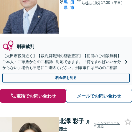
馬
田
|
17:30（平日）
ら徒歩10分
県
市
刑事裁判
【太田市役所近く】【裁判員裁判の経験豊富】【初回のご相談無料】
ご本人・ご家族からのご相談に対応できます。「何をすればいいか分
からない」場合も早急にご連絡ください。刑事事件は早めのご相談が
「鍵」です。身柄解放、示談交渉など【休日の対応可能】
料金表を見る
電話でお問い合わせ
メールでお問い合わせ
北澤 彩子
弁
インタビューを
見る
護士