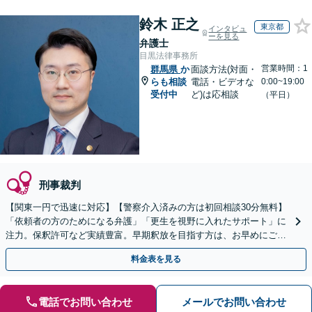
鈴木 正之
東京都
インタビュ
ーを見る
弁護士
目黒法律事務所
営業時間：1
群馬県
か
面談方法(対面・
らも相談
電話・ビデオな
0:00~19:00
受付中
ど)は応相談
（平日）
刑事裁判
【関東一円で迅速に対応】【警察介入済みの方は初回相談30分無料】
「依頼者の方のためになる弁護」「更生を視野に入れたサポート」に
注力。保釈許可など実績豊富。早期釈放を目指す方は、お早めにご相
談を！示談交渉もお任せください【夜間・休日対応】
料金表を見る
電話でお問い合わせ
メールでお問い合わせ