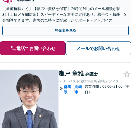
【新前橋駅近く】【幅広い資格を保有】24時間対応のメール相談が便
利【土日／夜間対応】スピーディーな着手に定評あり。着手金・報酬
金相談できます。家族の気持ちに配慮したサポート・アドバイス
料金表を見る
電話でお問い合わせ
メールでお問い合わせ
瀬戸 章雅
弁護士
ベリーベスト法律事務所 高崎オフィス
群馬
高崎
営業時間：09:00~21:00（平
|
県
市
日）