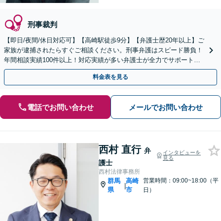
刑事裁判
【即日/夜間/休日対応可】【高崎駅徒歩9分】【弁護士歴20年以上】ご
家族が逮捕されたらすぐご相談ください。刑事弁護はスピード勝負！
年間相談実績100件以上！対応実績が多い弁護士が全力でサポートし
ます！
料金表を見る
電話でお問い合わせ
メールでお問い合わせ
西村 直行
弁
インタビューを
見る
護士
西村法律事務所
群馬
高崎
営業時間：09:00~18:00（平
|
県
市
日）