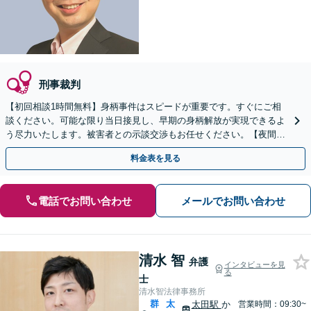
刑事裁判
【初回相談1時間無料】身柄事件はスピードが重要です。すぐにご相
談ください。可能な限り当日接見し、早期の身柄解放が実現できるよ
う尽力いたします。被害者との示談交渉もお任せください。【夜間・
休日対応可】【完全個室で相談】
料金表を見る
電話でお問い合わせ
メールでお問い合わせ
清水 智
弁護
インタビューを見
る
士
清水智法律事務所
群
太
太田駅
か
営業時間：09:30~