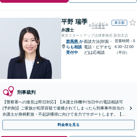
平野 瑞季
東京都
インタビュ
ーを見る
弁護士
東京スタートアップ法律事務所 新宿支店
営業時間：0
群馬県
か
面談方法(対面・
らも相談
電話・ビデオな
6:30~22:00
受付中
ど)は応相談
（平日）
刑事裁判
【警察署への接見は即日対応】【弁護士待機中/当日中の電話相談可
(予約制)】ご家族が犯罪容疑で逮捕されてしまったら刑事事件担当の
弁護士が身柄釈放・不起訴獲得に向けて全力でサポートします。【毎
月100名以上の相談実績】【関東エリア対応】
料金表を見る