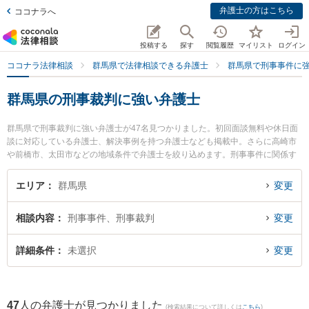
弁護士の方はこちら
ココナラへ
投稿する
探す
閲覧履歴
マイリスト
ログイン
ココナラ法律相談
群馬県で法律相談できる弁護士
群馬県で刑事事件に
群馬県の刑事裁判に強い弁護士
群馬県で刑事裁判に強い弁護士が47名見つかりました。初回面談無料や休日面
談に対応している弁護士、解決事例を持つ弁護士なども掲載中。さらに高崎市
や前橋市、太田市などの地域条件で弁護士を絞り込めます。刑事事件に関係す
る加害者側や少年犯罪、再犯・前科あり等の細かな分野での絞り込み検索もで
き便利です。特にネクスパート法律事務所 高崎オフィスの今村 隆信弁護士やき
エリア
群馬県
変更
らら法律事務所の木村 就一弁護士、ネクスパート法律事務所 高崎オフィスの五
十嵐 太郎弁護士のプロフィール情報や弁護士費用、強みなどが注目されていま
相談内容
刑事事件、刑事裁判
変更
す。『群馬県で土日や夜間に発生した刑事裁判のトラブルを今すぐに弁護士に
相談したい』『刑事裁判のトラブル解決の実績豊富な近くの弁護士を検索した
い』『初回相談無料で刑事裁判を法律相談できる群馬県内の弁護士に相談予約
詳細条件
未選択
変更
したい』などでお困りの相談者さんにおすすめです。
47
人の弁護士が見つかりました
(検索結果について詳しくは
こちら
)