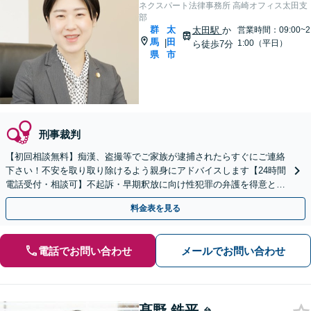
ネクスパート法律事務所 高崎オフィス太田支
部
群
太
太田駅
か
営業時間：09:00~2
馬
田
|
1:00（平日）
ら徒歩7分
県
市
刑事裁判
【初回相談無料】痴漢、盗撮等でご家族が逮捕されたらすぐにご連絡
下さい！不安を取り取り除けるよう親身にアドバイスします【24時間
電話受付・相談可】不起訴・早期釈放に向け性犯罪の弁護を得意とす
る経験豊富な弁護士がスピード対応！【最短即日対応可】
料金表を見る
電話でお問い合わせ
メールでお問い合わせ
髙野 鉄平