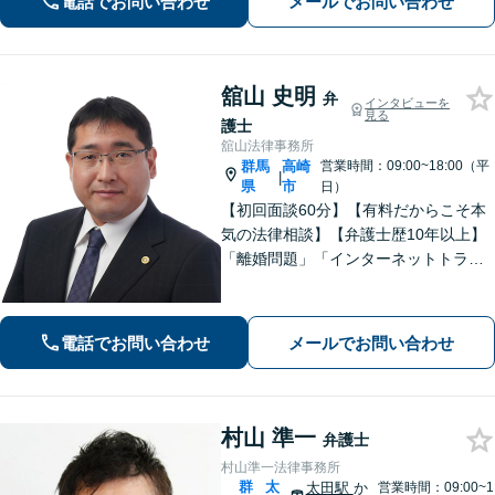
電話でお問い合わせ
メールでお問い合わせ
ださい。
舘山 史明
弁
インタビューを
見る
護士
舘山法律事務所
群馬
高崎
営業時間：09:00~18:00（平
|
県
市
日）
【初回面談60分】【有料だからこそ本
気の法律相談】【弁護士歴10年以上】
「離婚問題」「インターネットトラブ
ル」「交通事故」「相続」「企業法
務」はお任せください！冷静・緻密・
そして大胆に、オーダーメイドの弁護
電話でお問い合わせ
メールでお問い合わせ
を展開します【高崎駅徒歩15分】
村山 準一
弁護士
村山準一法律事務所
群
太
太田駅
か
営業時間：09:00~1