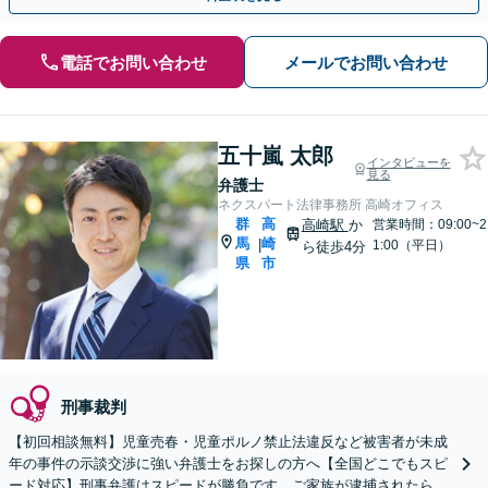
電話でお問い合わせ
メールでお問い合わせ
五十嵐 太郎
インタビューを
見る
弁護士
ネクスパート法律事務所 高崎オフィス
群
高
高崎駅
か
営業時間：09:00~2
馬
崎
|
1:00（平日）
ら徒歩4分
県
市
刑事裁判
【初回相談無料】児童売春・児童ポルノ禁止法違反など被害者が未成
年の事件の示談交渉に強い弁護士をお探しの方へ【全国どこでもスピ
ード対応】刑事弁護はスピードが勝負です。ご家族が逮捕されたら一