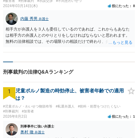
#被害者
#刑事裁判
#示談交渉
#不同意わいせつ
2024年03月14日(木)
役にたった
8
内藤 秀男
弁護士
相手方が弁護人を３人も委任しているのであれば、これからもあなた
は相手方の弁護人とのやりとりをしなければならないと思われます。
無料の法律相談では、その場限りの相談だけで終わり、弁護士が相手
方と交渉をしてくれる訳ではありません。 むしろ、相談相手の弁護士
を誤れば、無責任なその場限りの話で終始し、あなたの判断に適切な
アドバイスが得られないかもしれません。 あなたは、相手と本当に示
談で終わらせようとしているのでしょうか。もし、相手方の条件が不
刑事裁判の法律Q&Aランキング
十分だったら、反省の情が感じられず、処罰を求めたいと思いません
か。このようにあなたの被害に見合った、あなたが納得できる結論を
得るのが良いのではないですか。 そうであれば、あなたも弁護士を頼
1
児童ポルノ製造の時効停止、被害者年齢での適用
んだ方が良いです。ただ、あなたは、大学生とのことですから、十分
な資力がないと思います。手持ちの現金や預貯金の合計が３００万円
は？
以下であれば（親の資力は関係ありません。あなた自身の資力で
#児童ポルノ・わいせつ物頒布等
#私選弁護人
#前科・前歴をつけたくない
す。）、法テラスに相談し、犯罪被害者に対する日弁連委託援助を申
#刑事裁判
#加害者
し込むことができます。そうすれば、法テラスが被害者精通弁護士を
2026年8月2日
役にたった
1
選任して、その弁護士費用を立て替えてくれます（立替えではありま
刑事事件に強い弁護士
すが、事件が終わった時に、あなたが多額の示談金を入手するなど、
奥村 徹
弁護士
あなたの資力が十分にならない限り、償還する必要もありませ