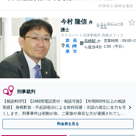
47件中 1-30件を表示
今村 隆信
弁
インタビューを
見る
護士
ネクスパート法律事務所 高崎オフィス
群
高
高崎駅
か
営業時間：09:00~2
馬
崎
|
1:00（平日）
ら徒歩4分
県
市
刑事裁判
【相談料0円】【24時間電話受付・相談可能】【年間800件以上の相談
実績】 身柄釈放・不起訴処分による前科回避・示談の成立に全力を尽
くします。刑事事件は初動が命、ご家族や身近な方が逮捕されてしま
ったら一刻も早くお電話ください。
料金表を見る