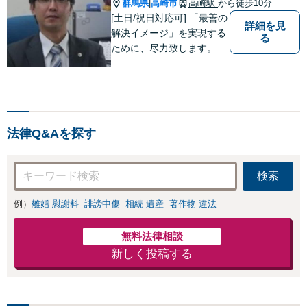
群馬県
高崎市
高崎駅
から徒歩10分
|
[土日/祝日対応可] 「最善の
詳細を見
解決イメージ」を実現する
る
ために、尽力致します。
法律Q&Aを探す
検索
例）
離婚 慰謝料
誹謗中傷
相続 遺産
著作物 違法
無料法律相談
新しく投稿する