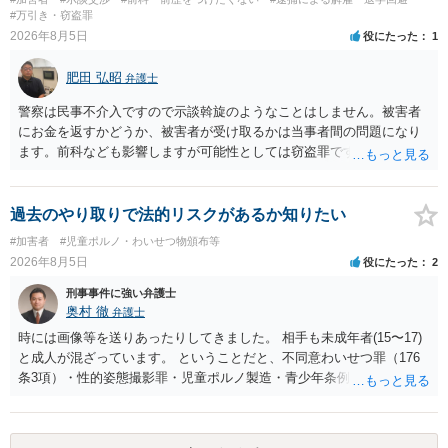
都道府県の迷惑防止条例違反になることもあります）。2度としないこ
#万引き・窃盗罪
とをお勧めいたします。ご参考にしてください。
2026年8月5日
役にたった
1
肥田 弘昭
弁護士
警察は民事不介入ですので示談斡旋のようなことはしません。被害者
にお金を返すかどうか、被害者が受け取るかは当事者間の問題になり
ます。前科なども影響しますが可能性としては窃盗罪ですので、逮捕
勾留や略式起訴などの可能性もあります。ご参考にしてください。
過去のやり取りで法的リスクがあるか知りたい
#加害者
#児童ポルノ・わいせつ物頒布等
2026年8月5日
役にたった
2
刑事事件に強い弁護士
奥村 徹
弁護士
時には画像等を送りあったりしてきました。 相手も未成年者(15〜17)
と成人が混ざっています。 ということだと、不同意わいせつ罪（176
条3項）・性的姿態撮影罪・児童ポルノ製造・青少年条例違反（わいせ
つ行為 児童ポルノ要求）などが検討されます。 重い罪もあるの
で、警察にバレれば、それなりの捜査を受けるでしょう。