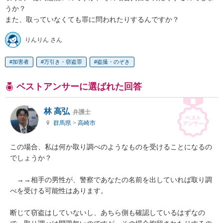
うか？

また、取っていなくても罪に問われたりするんですか？
りんりん さん
加害者
万引き・窃盗罪
盗撮・のぞき
ベストアンサーに選ばれた回答
林 高弘
弁護士
群馬県
>
高崎市
この場合、私は何か取り調べのようなものを受けることになるの
でしょうか？

　→→相手の男性が、警察であなたの名前を出していれば取り調
べを受ける可能性はあります。

断じて窃盗はしていないし、あちら側も確認しているはずなの