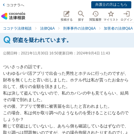
弁護士の方はこちら
ココナラへ
投稿する
探す
閲覧履歴
マイリスト
ログイン
ココナラ法律相談
法律Q&A
刑事事件の法律Q&A
加害者の法律Q&A
窃盗を疑われています。
公開日時：
2021年11月30日 16:50
更新日時：
2024年9月4日 11:43
ついさっきの話です。

いわゆるパパ活アプリで出会った男性とホテルに行ったのですが、
財布を無くしたと言い出しました。ホテル代は私が貰ったお金から
出して、残りの金額を頂きました。

私は決して盗んでいないので、私のカバンの中も見てもらい、結局
その場で別れました。

その後、アプリで警察に被害届を出したと言われました。

この場合、私は何か取り調べのようなものを受けることになるので
しょうか？

断じて窃盗はしていないし、あちら側も確認しているはずなので、
取り調べは問題無いのですが、その場合拘留されたりするのでしょ