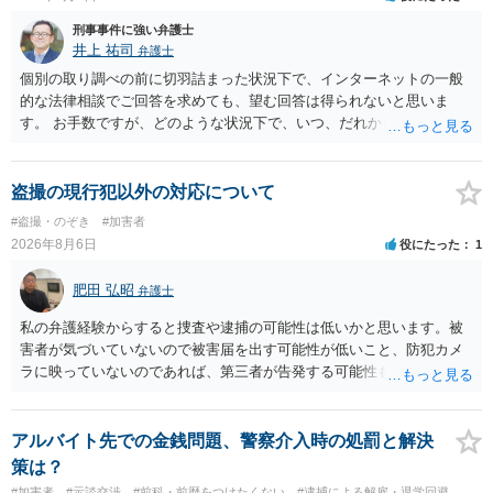
刑事事件に強い弁護士
井上 祐司
弁護士
個別の取り調べの前に切羽詰まった状況下で、インターネットの一般
的な法律相談でご回答を求めても、望む回答は得られないと思いま
す。 お手数ですが、どのような状況下で、いつ、だれからどのような
経緯で口座の提供を頼まれ開設したか、それによる詐欺等の収益がど
の程度だと聞いているのかということについて、お近くで詳細な法律
相談を受けられたうえで対処方法を探された方がよいと思われます。
盗撮の現行犯以外の対応について
一般論でいえば、任意取り調べの場合、ＩＣレコーダーを持参して取
#盗撮・のぞき
#加害者
り調べ内容を録音することは必須だと考えます。
2026年8月6日
役にたった
1
肥田 弘昭
弁護士
私の弁護経験からすると捜査や逮捕の可能性は低いかと思います。被
害者が気づいていないので被害届を出す可能性が低いこと、防犯カメ
ラに映っていないのであれば、第三者が告発する可能性も低いこと、
証拠は削除されていることからです。但し、「電車内で携帯で対面に
座る女性を盗撮(全体像写真1枚と5秒程度の動画)してしまいました。下
着や胸など強調したものではありません。」とありますが、少なくと
アルバイト先での金銭問題、警察介入時の処罰と解決
も捜査段階では性的姿態等撮影罪の被疑事実で逮捕勾留されるケース
策は？
が私の弁護経験では多くなった印象です（最終的には不起訴ないし各
#加害者
#示談交渉
#前科・前歴をつけたくない
#逮捕による解雇・退学回避