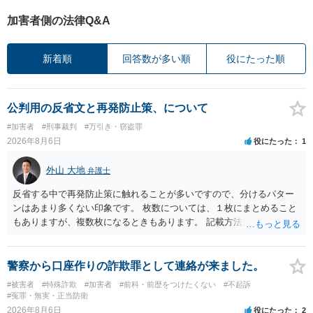
加害者側の法律Q&A
新着順
回答数が多い順
役にたった順
公判用の反省文と再発防止策、について
#加害者
#刑事裁判
#万引き・窃盗罪
2026年8月6日
役にたった
1
外山 大地
弁護士
反省する中で再発防止策に触れることが多いですので、分けるパター
ンはあまり多くない印象です。 枚数については、１枚にまとめること
もありますが、複数枚になるときもあります。 記載方法については、
手書きかどうかで裁判官に与える印象が大きく変わることはないと思
います。 したがいまして、いずれも良いかと考えます。
警察から口座作りの詐欺罪として連絡が来ました。
#被害者
#特殊詐欺
#加害者
#前科・前歴をつけたくない
#不起訴
#冤罪・無実・正当防衛
2026年8月6日
役にたった
2