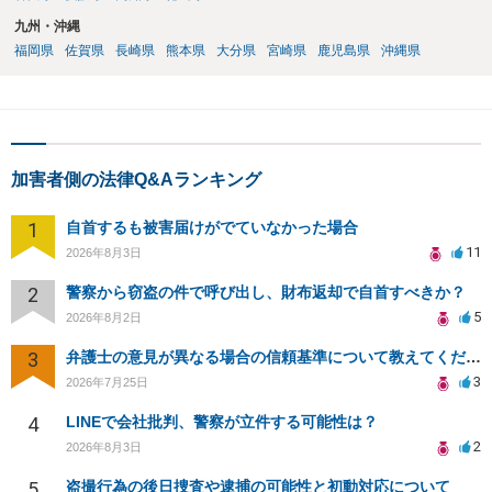
九州・沖縄
福岡県
佐賀県
長崎県
熊本県
大分県
宮崎県
鹿児島県
沖縄県
加害者側の法律Q&Aランキング
1
自首するも被害届けがでていなかった場合
11
2026年8月3日
2
警察から窃盗の件で呼び出し、財布返却で自首すべきか？
5
2026年8月2日
3
弁護士の意見が異なる場合の信頼基準について教えてください
3
2026年7月25日
4
LINEで会社批判、警察が立件する可能性は？
2
2026年8月3日
5
盗撮行為の後日捜査や逮捕の可能性と初動対応について