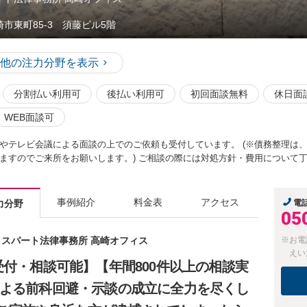
崎市東町85-3 須藤ビル5階
他の注力分野を表示
分割払い利用可
後払い利用可
初回面談無料
休日面
WEB面談可
やテレビ会議による面談の上でのご依頼も受付しています。 (※債務整理は
ますのでご来所をお願いします。) ご相談の際には対処方針・費用について
事例紹介
料金表
アクセス
力分野
電
05
ネクスパート法律事務所 高崎オフィス
※お電
えい
受付・相談可能】【年間800件以上の相談実
による前科回避・示談の成立に全力を尽くし