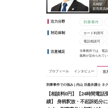
高崎駅
群馬県
高
注力分野
刑事事件
対応体制
カード利用可
電話相談可
当事務所では、電話
注意補足
義務が定められてい
プロフィール
インタビュー
注
刑事事件での強み | 内山 功基弁護士 
【相談料0円】【24時間電話
績】 身柄釈放・不起訴処分