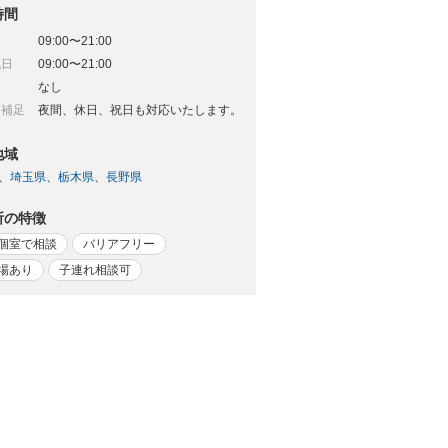
時間
09:00〜21:00
祝日
09:00〜21:00
日
なし
日補足
夜間、休日、祝日も対応いたします。
地域
埼玉県
栃木県
長野県
所の特徴
個室で相談
バリアフリー
場あり
子連れ相談可