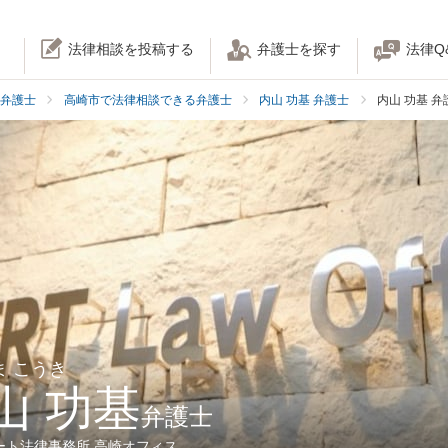
法律相談を投稿する
弁護士を探す
法律Q
弁護士
高崎市で法律相談できる弁護士
内山 功基 弁護士
内山 功基 
ま こうき
山 功基
弁護士
ート法律事務所 高崎オフィス