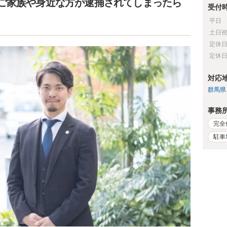
ご家族や身近な方が逮捕されてしまったら
受付
平日
土日
定休
定休
対応
群馬県
事務
完全
駐車