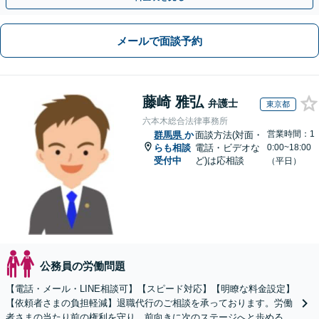
メールで面談予約
藤崎 雅弘
弁護士
東京都
六本木総合法律事務所
営業時間：1
群馬県
か
面談方法(対面・
らも相談
電話・ビデオな
0:00~18:00
受付中
ど)は応相談
（平日）
公務員の労働問題
【電話・メール・LINE相談可】【スピード対応】【明瞭な料金設定】
【依頼者さまの負担軽減】退職代行のご相談を承っております。労働
者さまの当たり前の権利を守り、前向きに次のステージへと歩めるよ