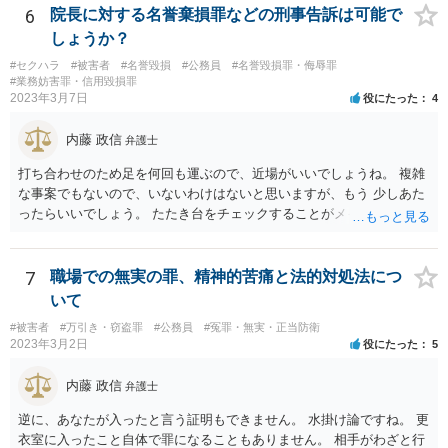
6
院長に対する名誉棄損罪などの刑事告訴は可能で
しょうか？
#セクハラ
#被害者
#名誉毀損
#公務員
#名誉毀損罪・侮辱罪
#業務妨害罪・信用毀損罪
2023年3月7日
役にたった
4
内藤 政信
弁護士
打ち合わせのため足を何回も運ぶので、近場がいいでしょうね。 複雑
な事案でもないので、いないわけはないと思いますが、もう 少しあた
ったらいいでしょう。 たたき台をチェックすることがメインなので、
若い弁護士でもい いと思いますよ。
7
職場での無実の罪、精神的苦痛と法的対処法につ
いて
#被害者
#万引き・窃盗罪
#公務員
#冤罪・無実・正当防衛
2023年3月2日
役にたった
5
内藤 政信
弁護士
逆に、あなたが入ったと言う証明もできません。 水掛け論ですね。 更
衣室に入ったこと自体で罪になることもありません。 相手がわざと行