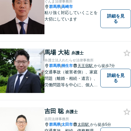
ぐんま法律事務所
群馬県
高崎市
|
粘り強く対応していくことを
詳細を見
大切にしています
る
馬場 大祐
弁護士
弁護士法人わたらせ法律事務所
群馬県
桐生市
天王宿駅
から徒歩7分
|
交通事故（被害者側）、家庭
詳細を見
問題（離婚・相続・遺言）、
る
労働問題等を中心に、個人・
中小企業のお客様であればど
のような分野でも対応可能で
す。 結果だけでなくプロセス
吉田 聡
もご満足いただける質の高い
弁護士
サービスを日々心がけていま
吉田法律事務所
す。
群馬県
太田市
太田駅
から徒歩5分
|
交通事故、相続、債務整理