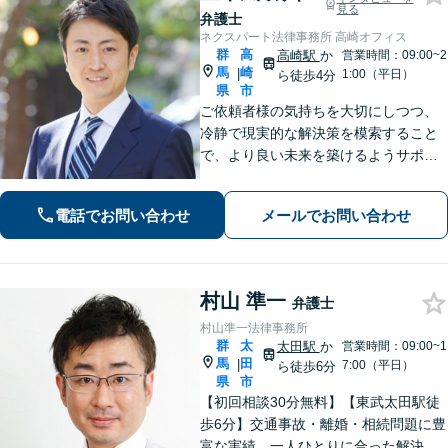
見る
弁護士
ネクスパート法律事務所 高崎オフィス
群
高
高崎駅
か
営業時間：09:00~2
馬
崎
|
1:00（平日）
ら徒歩4分
県
市
ご依頼者様の気持ちを大切にしつつ、
冷静で現実的な解決策を模索すること
で、より良い未来を築けるようサポー
トします。【初回相談無料】離婚・男
女問題や債務整理、交通事故など、ど
電話でお問い合わせ
メールでお問い合わせ
のようなトラブルでも安心してご相談
ください。【夜間休日対応可】
村山 準一
弁護士
村山準一法律事務所
群
太
太田駅
か
営業時間：09:00~1
馬
田
|
7:00（平日）
ら徒歩6分
県
市
【初回相談30分無料】【東武太田駅徒
歩6分】交通事故・離婚・相続問題に豊
富な実績。一人ひとりに合った解決方