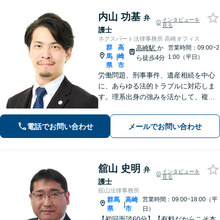
内山 功基
弁
インタビューを
見る
護士
ネクスパート法律事務所 高崎オフィス
群
高
高崎駅
か
営業時間：09:00~2
馬
崎
|
1:00（平日）
ら徒歩4分
県
市
労働問題、刑事事件、遺産相続を中心
に、あらゆる法的トラブルに対応しま
す。理系出身の強みを活かして、複雑
な事案も冷静な論理で分析し、迅速か
つ効果的に解決へ導きます。身近な存
電話でお問い合わせ
メールでお問い合わせ
在としてお気軽にご相談ください。
【分割払い可】【夜間休日対応可】
舘山 史明
弁
インタビューを
見る
護士
舘山法律事務所
群馬
高崎
営業時間：09:00~18:00（平
|
県
市
日）
【初回面談60分】【有料だからこそ本