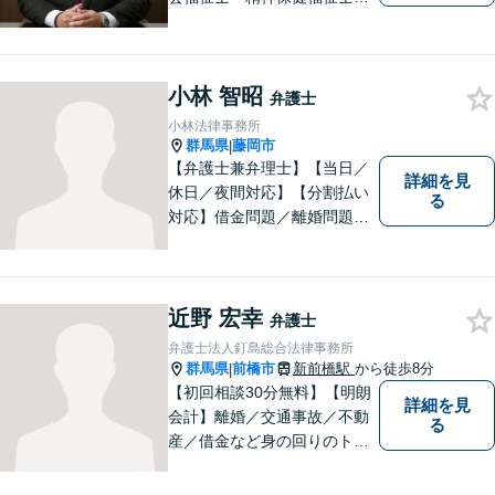
所属】 【介護・福祉事業者の
サポートに注力】【土曜・夜
間相談可能】【出張相談可
小林 智昭
能】
弁護士
小林法律事務所
群馬県
藤岡市
|
【弁護士兼弁理士】【当日／
詳細を見
休日／夜間対応】【分割払い
る
対応】借金問題／離婚問題／
相続問題／企業法務など弁護
士業務も、特許／商標登録／
意匠登録など弁理士業務も、
幅広く対応。地域に根ざした
近野 宏幸
弁護士
法律事務所／特許事務所を目
弁護士法人釘島総合法律事務所
指しています。お気軽にご相
群馬県
前橋市
新前橋駅
から徒歩8分
|
談ください。
【初回相談30分無料】【明朗
詳細を見
会計】離婚／交通事故／不動
る
産／借金など身の回りのトラ
ブルに豊富な実績と経験あ
り！お早めのご相談が望まれ