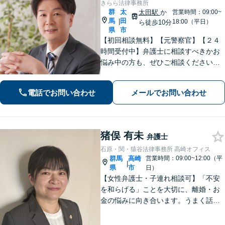
きらら法律事務所
群
太
太田駅
か
営業時間：09:00~
馬
田
|
18:00（平日）
ら徒歩10分
県
市
【初回相談無料】【元警察官】【２４
時間受付中】弁護士に相談すべきかお
悩み中の方も、ぜひご相談ください
【刑事・離婚・相続・交通事故・企業
法務など】ご相談者さまに寄り添い、
電話でお問い合わせ
メールでお問い合わせ
きめ細やかな対応で、スピーディーに
最良の解決を目指します【土日・夜間
相談可能】。
猪俣 有未
弁護士
石原・関・猿谷法律事務所 高崎オフィス
群馬
高崎
営業時間：09:00~12:00（平
|
県
市
日）
【女性弁護士・子連れ相談可】「不安
を和らげる」ことを大切に、離婚・お
金の悩みに向き合います。うまく話せ
なくても大丈夫です。状況の整理から
ご一緒します【高崎・完全個室・駐車