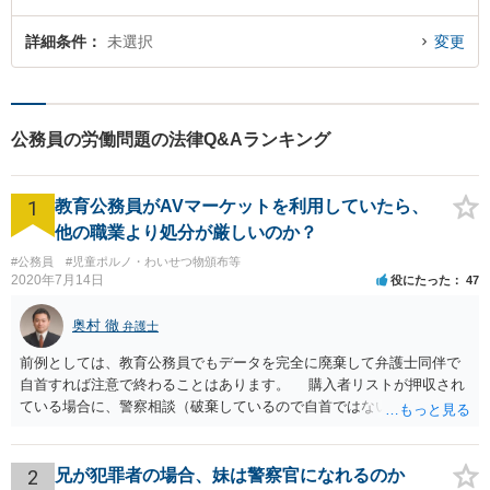
詳細条件
未選択
変更
公務員の労働問題の法律Q&Aランキング
1
教育公務員がAVマーケットを利用していたら、
他の職業より処分が厳しいのか？
#公務員
#児童ポルノ・わいせつ物頒布等
2020年7月14日
役にたった
47
奥村 徹
弁護士
前例としては、教育公務員でもデータを完全に廃棄して弁護士同伴で
自首すれば注意で終わることはあります。 購入者リストが押収され
ている場合に、警察相談（破棄しているので自首ではない）でやぶ蛇
になることはありません。
2
兄が犯罪者の場合、妹は警察官になれるのか