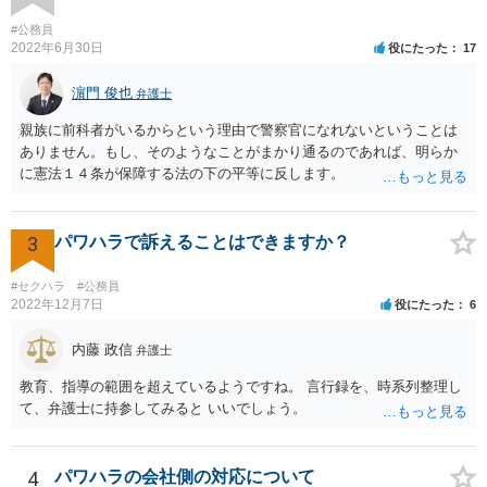
#公務員
2022年6月30日
役にたった
17
濵門 俊也
弁護士
親族に前科者がいるからという理由で警察官になれないということは
ありません。もし、そのようなことがまかり通るのであれば、明らか
に憲法１４条が保障する法の下の平等に反します。
3
パワハラで訴えることはできますか？
#セクハラ
#公務員
2022年12月7日
役にたった
6
内藤 政信
弁護士
教育、指導の範囲を超えているようですね。 言行録を、時系列整理し
て、弁護士に持参してみると いいでしょう。
4
パワハラの会社側の対応について