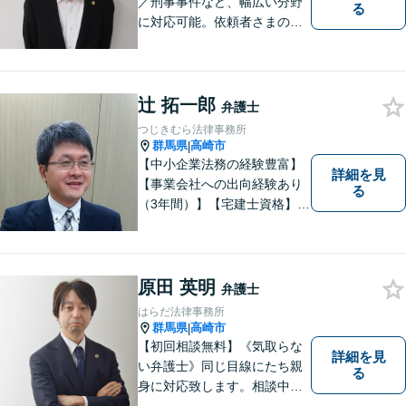
／刑事事件など、幅広い分野
る
に対応可能。依頼者さまの状
況を十分にヒアリングし、あ
らゆる観点から解決策をご提
案してまいります。お気軽に
ご相談ください。【完全個
辻 拓一郎
弁護士
室】【専用駐車場あり】
つじきむら法律事務所
群馬県
高崎市
|
【中小企業法務の経験豊富】
詳細を見
【事業会社への出向経験あり
る
（3年間）】【宅建士資格】信
頼・丁寧・研鑽
原田 英明
弁護士
はらだ法律事務所
群馬県
高崎市
|
【初回相談無料】《気取らな
詳細を見
い弁護士》同じ目線にたち親
る
身に対応致します。相談中も