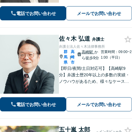
場無料】
電話でお問い合わせ
メールでお問い合わせ
佐々木 弘道
弁護士
弁護士法人佐々木法律事務所
群
高
高崎駅
か
営業時間：09:00~2
馬
崎
|
1:00（平日）
ら徒歩9分
県
市
【即日/夜間/土日対応可】【高崎駅9
分】弁護士歴20年以上の多数の実績・
ノウハウがあるため、様々なケースで
の解決実績があります。複雑な案件の
場合には、在籍する弁護士複数名の経
験・ノウハウを活かして共同して取り
電話でお問い合わせ
メールでお問い合わせ
組んでいきます。
五十嵐 太郎
インタビューを