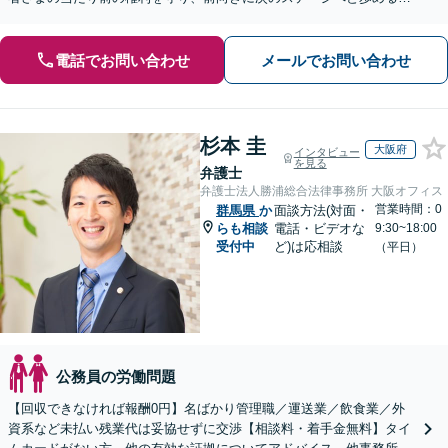
う全力でサポートいたします。
電話でお問い合わせ
メールでお問い合わせ
杉本 圭
大阪府
インタビュー
を見る
弁護士
弁護士法人勝浦総合法律事務所 大阪オフィス
営業時間：0
群馬県
か
面談方法(対面・
らも相談
電話・ビデオな
9:30~18:00
受付中
ど)は応相談
（平日）
公務員の労働問題
【回収できなければ報酬0円】名ばかり管理職／運送業／飲食業／外
資系など未払い残業代は妥協せずに交渉【相談料・着手金無料】タイ