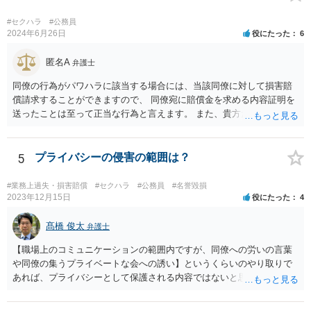
#セクハラ
#公務員
2024年6月26日
役にたった
6
匿名A
弁護士
同僚の行為がパワハラに該当する場合には、当該同僚に対して損害賠
償請求することができますので、 同僚宛に賠償金を求める内容証明を
送ったことは至って正当な行為と言えます。 また、貴方だけが異動さ
せられ同僚はお咎め無しとした対応、その後の前所属の上司の対応
等、 会社の対応が不適切であると思われますので、会社に対して賠償
請求することも視野に入ると思われます。 同僚からされた行為やその
5
プライバシーの侵害の範囲は？
後の会社の対応などを時系列などに整理した上、お近くの弁護士にパ
ワハラに該当するか否か、するとした場合実際に損害賠償請求が可能
#業務上過失・損害賠償
#セクハラ
#公務員
#名誉毀損
な事案か否かを相談することをおすすめします。
2023年12月15日
役にたった
4
髙橋 俊太
弁護士
【職場上のコミュニケーションの範囲内ですが、同僚への労いの言葉
や同僚の集うプライベートな会への誘い】というくらいのやり取りで
あれば、プライバシーとして保護される内容ではないと思います。 一
方、「つきまとい」と評価される行為だとも思えないので、相手が単
に過剰反応しているだけであるような印象も受けます。