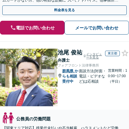
ムカードがない方、他の有効な証拠についてアドバイス。他事務所で
断られた方もご相談ください。あなたの権利を守ります！
料金表を見る
電話でお問い合わせ
メールでお問い合わせ
池尾 俊祐
東京都
インタビュ
ーを見る
弁護士
フォアフロント法律事務所
営業時間：1
群馬県
か
面談方法(対面・
らも相談
電話・ビデオな
0:00~17:00
受付中
ど)は応相談
（平日）
公務員の労働問題
【関東エリア対応】残業代未払いや不当解雇、ハラスメントなど労働