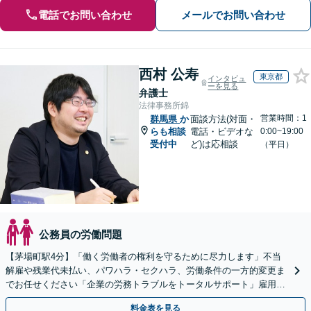
電話でお問い合わせ
メールでお問い合わせ
西村 公寿
東京都
インタビュ
ーを見る
弁護士
法律事務所錦
営業時間：1
群馬県
か
面談方法(対面・
らも相談
電話・ビデオな
0:00~19:00
受付中
ど)は応相談
（平日）
公務員の労働問題
【茅場町駅4分】「働く労働者の権利を守るために尽力します」不当
解雇や残業代未払い、パワハラ・セクハラ、労働条件の一方的変更ま
でお任せください「企業の労務トラブルをトータルサポート」雇用契
約書や就業規則のリーガルチェックなど
料金表を見る