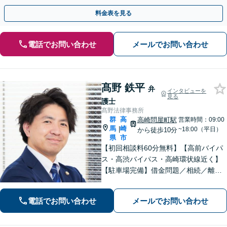
ご依頼後はLINE・メールなどでの対応も可能です。
料金表を見る
電話でお問い合わせ
メールでお問い合わせ
髙野 鉄平
弁
インタビューを
見る
護士
髙野法律事務所
群
高
高崎問屋町駅
営業時間：09:00
馬
崎
|
~18:00（平日）
から徒歩10分
県
市
【初回相談料60分無料】【高前バイパ
ス・高渋バイパス・高崎環状線近く】
【駐車場完備】借金問題／相続／離婚
／刑事事件／交通事故等のご相談に幅
広く対応しております。丁寧なヒアリ
電話でお問い合わせ
メールでお問い合わせ
ングとコミュニケーションを重ねるこ
とを大切にしております【休日・夜間
対応可】