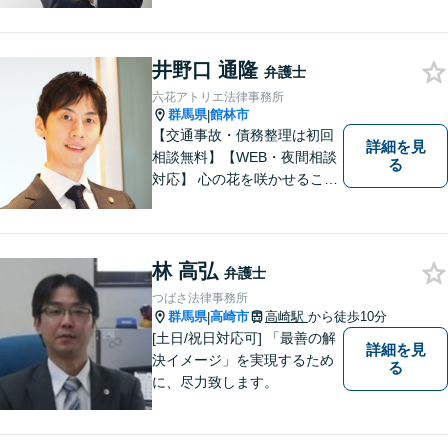
会話の中に自然と微笑みが生
まれるような雰囲気を大切に
しております。お気軽にお問
い合わせください。
井野口 通隆
弁護士
六花アトリエ法律事務所
群馬県
館林市
|
【交通事故・債務整理は初回
詳細を見
相談無料】【WEB・夜間相談
る
対応】 心の花を咲かせること
ができるように、全身全霊を
かけてサポートします。 一期
一会を大事にし、あなたとの
縁を心からお待ちしていま
林 高弘
弁護士
す。
つばさ法律事務所
群馬県
高崎市
高崎駅
から徒歩10分
|
[土日/祝日対応可] 「最善の解
詳細を見
決イメージ」を実現するため
る
に、尽力致します。