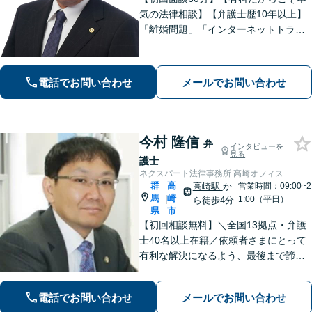
気の法律相談】【弁護士歴10年以上】
「離婚問題」「インターネットトラブ
ル」「交通事故」「相続」「企業法
務」はお任せください！冷静・緻密・
そして大胆に、オーダーメイドの弁護
電話でお問い合わせ
メールでお問い合わせ
を展開します【高崎駅徒歩15分】
今村 隆信
弁
インタビューを
見る
護士
ネクスパート法律事務所 高崎オフィス
群
高
高崎駅
か
営業時間：09:00~2
馬
崎
|
1:00（平日）
ら徒歩4分
県
市
【初回相談無料】＼全国13拠点・弁護
士40名以上在籍／依頼者さまにとって
有利な解決になるよう、最後まで諦め
ずに闘います！借金問題/離婚・男女問
題/相続/交通事故/刑事事件など、ご相
電話でお問い合わせ
メールでお問い合わせ
談ください【夜間・休日対応】