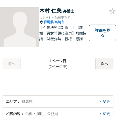
ます。親切丁寧にわかりやす
木村 仁美
くアドバイスを行い、皆さま
弁護士
のニーズに沿った迅速な解決
つじきむら法律事務所
を目指します。
群馬県
高崎市
|
【企業法務に対応可】【離
詳細を見
婚・男女問題に注力】離婚協
る
議・財産分与・親権・慰謝料
請求ならお任せください。女
性ならではの視点から皆様の
お気持ちに寄り添い、納得の
1ページ目
いく解決を目指します。まず
前へ
次へ
(2ページ中)
はお気軽にご相談を！【駐車
場完備】
エリア
群馬県
変更
相談内容
労働・雇用、公務員
変更