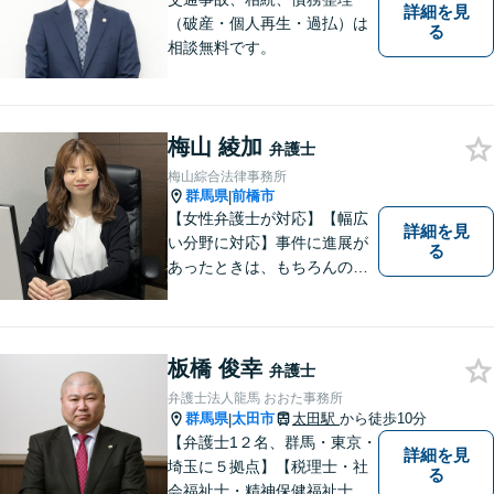
詳細を見
（破産・個人再生・過払）は
る
相談無料です。
梅山 綾加
弁護士
梅山綜合法律事務所
群馬県
前橋市
|
【女性弁護士が対応】【幅広
詳細を見
い分野に対応】事件に進展が
る
あったときは、もちろんのこ
と、事件に進展がなかったと
しても、定期的にご連絡する
ように心がけております。ご
相談者様のお話を丁寧にお聞
板橋 俊幸
弁護士
きし、常にご依頼者様に寄り
弁護士法人龍馬 おおた事務所
添った弁護活動をしておりま
群馬県
太田市
太田駅
から徒歩10分
|
す。
【弁護士1２名、群馬・東京・
詳細を見
埼玉に５拠点】【税理士・社
る
会福祉士・精神保健福祉士が