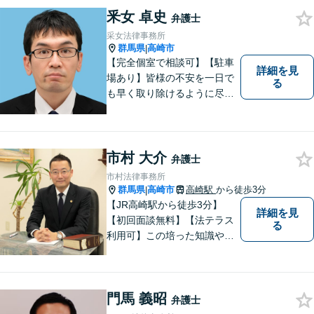
釆女 卓史
弁護士
采女法律事務所
群馬県
高崎市
|
【完全個室で相談可】【駐車
詳細を見
場あり】皆様の不安を一日で
る
も早く取り除けるように尽力
いたします。 料金は、分かり
易く、柔軟に対応いたしま
す。ご相談お待ちしておりま
す。 ※お電話やメールでの無
市村 大介
弁護士
料法律相談は行っておりませ
市村法律事務所
ん。
群馬県
高崎市
高崎駅
から徒歩3分
|
【JR高崎駅から徒歩3分】
詳細を見
【初回面談無料】【法テラス
る
利用可】この培った知識や経
験と、迅速かつ誠実な対応を
礎として、地域社会に貢献し
て参りたいと考えておりま
門馬 義昭
す。お気軽にご相談くださ
弁護士
い。