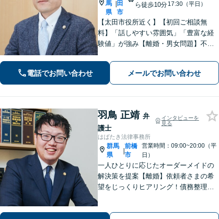
馬
田
|
17:30（平日）
ら徒歩10分
県
市
【太田市役所近く】【初回ご相談無
料】「話しやすい雰囲気」「豊富な経
験値」が強み【離婚・男女問題】不
貞・精神的苦痛に関する慰謝料はお任
せください【相続遺言】穏便な解決を
電話でお問い合わせ
メールでお問い合わせ
心がけています。交通事故、刑事事
件、医療問題などにも対応【休日の対
応可】
羽鳥 正靖
弁
インタビューを
見る
護士
はばたき法律事務所
群馬
前橋
営業時間：09:00~20:00（平
|
県
市
日）
一人ひとりに応じたオーダーメイドの
解決策を提案【離婚】依頼者さまの希
望をじっくりヒアリング！債務整理の
手続きもサポート【借金】遺産分割協
議から生前の相続対策まで対応【相