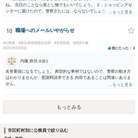
ね。 当日のことなら落とし物でもいいでしょう。 ２，ショッピングセ
ンターに届けたので、警察ざたには、ならないでしょう。 職場に知ら
れることはありません。
10
職場へのメールいやがらせ
#公務員
#発信者情報開示請求
#名誉毀損
#誹謗中傷
2021年8月5日
役にたった
2
内藤 政信
弁護士
名誉棄損になるでしょう。 典型的な事例ではないので、警察の動き方
はわかりませんが、慰謝料請求できる 内容であることは間違いありま
せん。
もっとみる
市区町村別に公務員で絞り込む