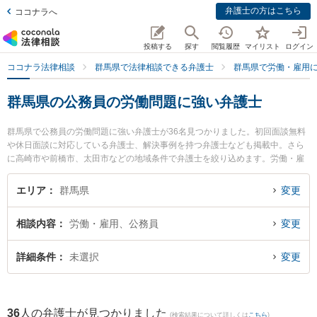
弁護士の方はこちら
ココナラへ
投稿する
探す
閲覧履歴
マイリスト
ログイン
ココナラ法律相談
群馬県で法律相談できる弁護士
群馬県で労働・雇用
群馬県の公務員の労働問題に強い弁護士
群馬県で公務員の労働問題に強い弁護士が36名見つかりました。初回面談無料
や休日面談に対応している弁護士、解決事例を持つ弁護士なども掲載中。さら
に高崎市や前橋市、太田市などの地域条件で弁護士を絞り込めます。労働・雇
用に関係する不当解雇や退職勧奨、内定取消等の細かな分野での絞り込み検索
もでき便利です。特に弁護士法人山本総合法律事務所の山本 哲也弁護士や髙野
エリア
群馬県
変更
法律事務所の髙野 鉄平弁護士、ネクスパート法律事務所 高崎オフィスの内山
功基弁護士のプロフィール情報や弁護士費用、強みなどが注目されています。
相談内容
労働・雇用、公務員
変更
『群馬県で土日や夜間に発生した公務員の労働問題のトラブルを今すぐに弁護
士に相談したい』『公務員の労働問題のトラブル解決の実績豊富な近くの弁護
士を検索したい』『初回相談無料で公務員の労働問題を法律相談できる群馬県
詳細条件
未選択
変更
内の弁護士に相談予約したい』などでお困りの相談者さんにおすすめです。
36
人の弁護士が見つかりました
(検索結果について詳しくは
こちら
)