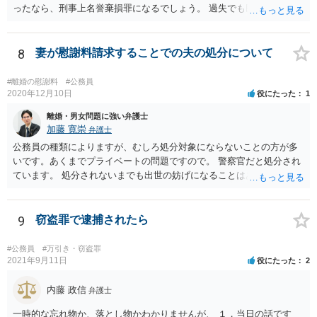
ったなら、刑事上名誉棄損罪になるでしょう。 過失でも民事では、慰
謝料請求が可能でしょう。
8
妻が慰謝料請求することでの夫の処分について
#離婚の慰謝料
#公務員
2020年12月10日
役にたった
1
離婚・男女問題に強い弁護士
加藤 寛崇
弁護士
公務員の種類によりますが、むしろ処分対象にならないことの方が多
いです。あくまでプライベートの問題ですので。 警察官だと処分され
ています。 処分されないまでも出世の妨げになることはあります。 不
倫相手に慰謝料請求することがきっかけで職場に知られて処分につな
がることもあり得るとは言えます。
9
窃盗罪で逮捕されたら
#公務員
#万引き・窃盗罪
2021年9月11日
役にたった
2
内藤 政信
弁護士
一時的な忘れ物か、落とし物かわかりませんが、 １，当日の話です