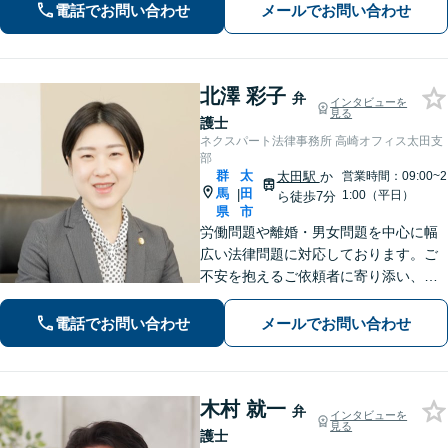
続】まずはお気軽にご相談ください
電話でお問い合わせ
メールでお問い合わせ
【初回面談無料】【群馬総社駅・車15
分】
北澤 彩子
弁
インタビューを
見る
護士
ネクスパート法律事務所 高崎オフィス太田支
部
群
太
太田駅
か
営業時間：09:00~2
馬
田
|
1:00（平日）
ら徒歩7分
県
市
労働問題や離婚・男女問題を中心に幅
広い法律問題に対応しております。ご
不安を抱えるご依頼者に寄り添い、最
善の解決策を提案して、心の支えにな
れるよう尽力します。【初回相談無
電話でお問い合わせ
メールでお問い合わせ
料】まずは心のうちをお聞かせくださ
い。【夜間休日対応可】
木村 就一
弁
インタビューを
見る
護士