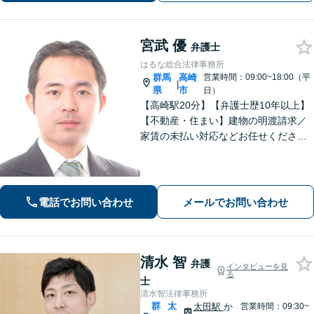
宮武 優
弁護士
はるな総合法律事務所
群馬
高崎
営業時間：09:00~18:00（平
|
県
市
日）
【高崎駅20分】【弁護士歴10年以上】
【不動産・住まい】建物の明渡請求／
家賃の未払い対応などお任せくださ
い。強制執行の経験も豊富です。【離
婚・男女問題】相談者さまのお気持ち
に寄り添ってサポートいたします。お
気軽にご相談ください。
電話でお問い合わせ
メールでお問い合わせ
清水 智
弁護
インタビューを見
る
士
清水智法律事務所
群
太
太田駅
か
営業時間：09:30~