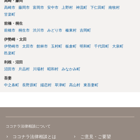
高崎・藤岡
高崎市
藤岡市
富岡市
安中市
上野村
神流町
下仁田町
南牧村
甘楽町
前橋・桐生
前橋市
桐生市
渋川市
みどり市
榛東村
吉岡町
伊勢崎・太田
伊勢崎市
太田市
館林市
玉村町
板倉町
明和町
千代田町
大泉町
邑楽町
利根・沼田
沼田市
片品村
川場村
昭和村
みなかみ町
吾妻
中之条町
長野原町
嬬恋村
草津町
高山村
東吾妻町
ココナラ法律相談について
ココナラ法律相談とは
ご意見・ご要望