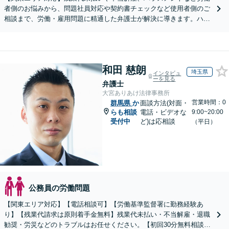
者側のお悩みから、問題社員対応や契約書チェックなど使用者側のご
相談まで、労働・雇用問題に精通した弁護士が解決に導きます。ハラ
スメント対応や従業員向けセミナーも対応可能。
和田 慈朗
埼玉県
インタビュ
ーを見る
弁護士
大宮ありあけ法律事務所
営業時間：0
群馬県
か
面談方法(対面・
らも相談
電話・ビデオな
9:00~20:00
受付中
ど)は応相談
（平日）
公務員の労働問題
【関東エリア対応】【電話相談可】【労働基準監督署に勤務経験あ
り】【残業代請求は原則着手金無料】残業代未払い・不当解雇・退職
勧奨・労災などのトラブルはお任せください。【初回30分無料相談】