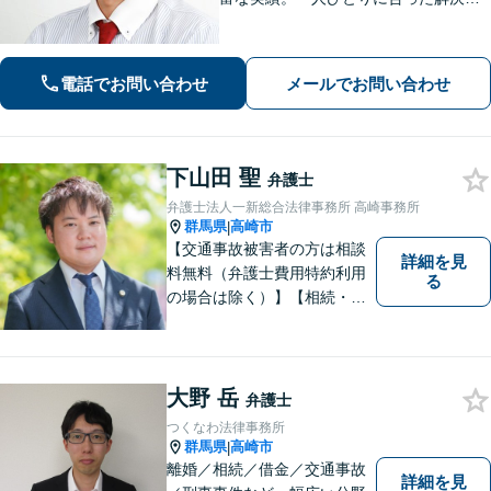
法で納得できる解決を目指します。依
頼者ファーストで迅速対応。企業法務
もご相談ください。
電話でお問い合わせ
メールでお問い合わせ
下山田 聖
弁護士
弁護士法人一新総合法律事務所 高崎事務所
群馬県
高崎市
|
【交通事故被害者の方は相談
詳細を見
料無料（弁護士費用特約利用
る
の場合は除く）】【相続・債
務整理・不貞慰謝料請求・労
災は相談料初回無料】＼20名
以上の弁護士が所属／チーム
で連携し、問題解決に向けて
大野 岳
弁護士
取り組みます。おひとりで悩
つくなわ法律事務所
まずに、お気軽にお問い合わ
群馬県
高崎市
|
せください。
離婚／相続／借金／交通事故
詳細を見