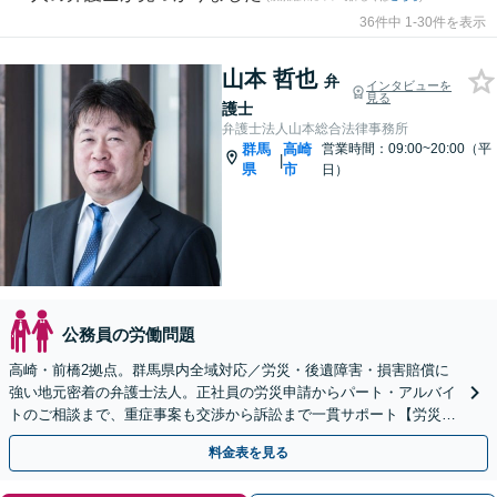
36件中 1-30件を表示
山本 哲也
弁
インタビューを
見る
護士
弁護士法人山本総合法律事務所
群馬
高崎
営業時間：09:00~20:00（平
|
県
市
日）
公務員の労働問題
高崎・前橋2拠点。群馬県内全域対応／労災・後遺障害・損害賠償に
強い地元密着の弁護士法人。正社員の労災申請からパート・アルバイ
トのご相談まで、重症事案も交渉から訴訟まで一貫サポート【労災問
題・何度でも相談無料】
料金表を見る