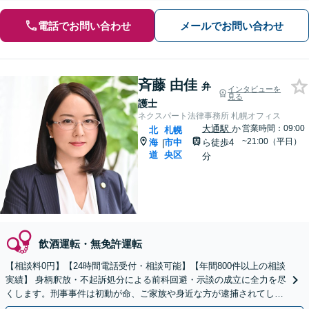
電話でお問い合わせ
メールでお問い合わせ
斉藤 由佳
弁
インタビューを
見る
護士
ネクスパート法律事務所 札幌オフィス
大通駅
か
営業時間：09:00
北
札幌
~21:00（平日）
海
市中
ら徒歩4
|
道
央区
分
飲酒運転・無免許運転
【相談料0円】【24時間電話受付・相談可能】【年間800件以上の相談
実績】 身柄釈放・不起訴処分による前科回避・示談の成立に全力を尽
くします。刑事事件は初動が命、ご家族や身近な方が逮捕されてしま
ったら一刻も早くお電話ください。