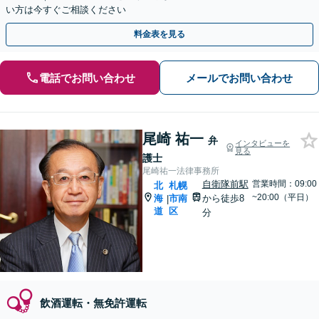
い方は今すぐご相談ください
料金表を見る
電話でお問い合わせ
メールでお問い合わせ
尾崎 祐一
弁
インタビューを
見る
護士
尾崎祐一法律事務所
自衛隊前駅
営業時間：09:00
北
札幌
~20:00（平日）
海
市南
から徒歩8
|
道
区
分
飲酒運転・無免許運転