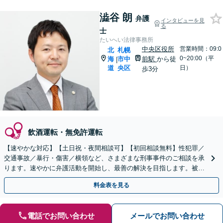
澁谷 朗
弁護
インタビューを見
る
士
たいへい法律事務所
中央区役所
営業時間：09:0
北
札幌
0~20:00（平
海
市中
前駅
から徒
|
道
央区
日）
歩3分
飲酒運転・無免許運転
【速やかな対応】【土日祝・夜間相談可】【初回相談無料】性犯罪／
交通事故／暴行・傷害／横領など、さまざまな刑事事件のご相談を承
ります。速やかに弁護活動を開始し、最善の解決を目指します。被害
者の方との示談交渉もお任せください。
料金表を見る
電話でお問い合わせ
メールでお問い合わせ