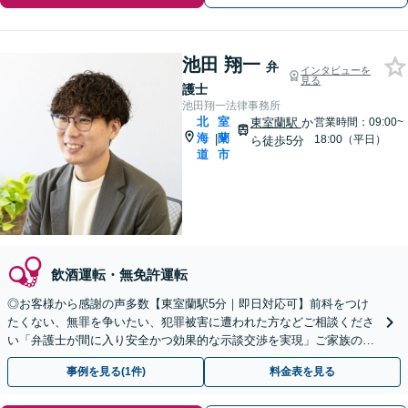
池田 翔一
弁
インタビューを
見る
護士
池田翔一法律事務所
北
室
東室蘭駅
か
営業時間：09:00~
海
蘭
|
18:00（平日）
ら徒歩5分
道
市
飲酒運転・無免許運転
◎お客様から感謝の声多数【東室蘭駅5分｜即日対応可】前科をつけ
たくない、無罪を争いたい、犯罪被害に遭われた方などご相談くださ
い「弁護士が間に入り安全かつ効果的な示談交渉を実現」ご家族の方
へ／逮捕の連絡を受けたらすぐにご連絡を【夜間相談可】
事例を見る(1件)
料金表を見る