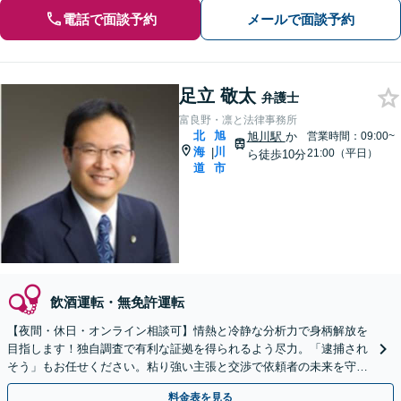
電話で面談予約
メールで面談予約
足立 敬太
弁護士
富良野・凛と法律事務所
北
旭
旭川駅
か
営業時間：09:00~
海
川
|
21:00（平日）
ら徒歩10分
道
市
飲酒運転・無免許運転
【夜間・休日・オンライン相談可】情熱と冷静な分析力で身柄解放を
目指します！独自調査で有利な証拠を得られるよう尽力。「逮捕され
そう」もお任せください。粘り強い主張と交渉で依頼者の未来を守り
ます。
料金表を見る