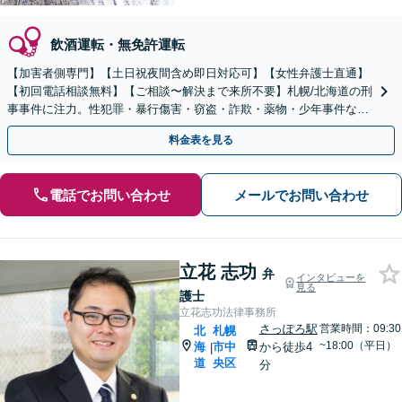
飲酒運転・無免許運転
【加害者側専門】【土日祝夜間含め即日対応可】【女性弁護士直通】
【初回電話相談無料】【ご相談〜解決まで来所不要】札幌/北海道の刑
事事件に注力。性犯罪・暴行傷害・窃盗・詐欺・薬物・少年事件など
幅広く対応◎迅速な対応、示談交渉に自信あり。
料金表を見る
電話でお問い合わせ
メールでお問い合わせ
立花 志功
弁
インタビューを
見る
護士
立花志功法律事務所
さっぽろ駅
営業時間：09:30
北
札幌
~18:00（平日）
海
市中
から徒歩4
|
道
央区
分