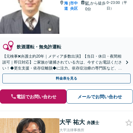
0~23:00（平
海
市中
駅
から徒歩
|
道
央区
日）
0分
飲酒運転・無免許運転
【元検事❌弁護士約20年｜メディア多数出演】【当日・休日・夜間相
談可｜即日対応】ご家族が逮捕されている方は、今すぐお電話くださ
い！◆更生支援・依存症離脱◆に注力。依存症治療の専門医など、医
療機関と密に連携【初回相談無料／西11丁目駅直結】
料金表を見る
電話でお問い合わせ
メールでお問い合わせ
大平 祐大
弁護士
大平法律事務所