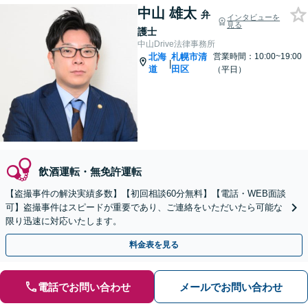
中山 雄太
弁
インタビューを
見る
護士
中山Drive法律事務所
北海
札幌市清
営業時間：10:00~19:00
|
道
田区
（平日）
飲酒運転・無免許運転
【盗撮事件の解決実績多数】【初回相談60分無料】【電話・WEB面談
可】盗撮事件はスピードが重要であり、ご連絡をいただいたら可能な
限り迅速に対応いたします。
料金表を見る
電話でお問い合わせ
メールでお問い合わせ