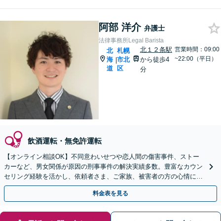
阿部 洋介
弁護士
法律事務所Legal Barista
北１２条駅
営業時間：09:00
北
札幌
~22:00（平日）
海
市北
から徒歩4
|
道
区
分
飲酒運転・無免許運転
【オンライン相談OK】不同意わいせつや恋人間の傷害事件、ストー
カーなど、男女関係が原因の刑事事件の解決実績多数。豊富なカウン
セリング経験を活かし、依頼者さま、ご家族、被害者の方の心情に寄
り添った対応を心掛けます【休日相談可】【札幌駅5分】
料金表を見る