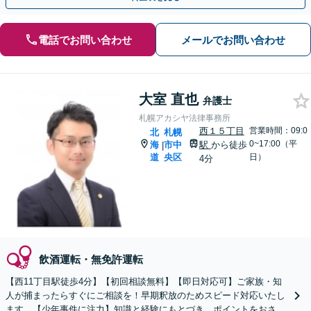
電話でお問い合わせ
メールでお問い合わせ
大室 直也
弁護士
札幌アカシヤ法律事務所
西１５丁目
営業時間：09:0
北
札幌
0~17:00（平
海
市中
駅
から徒歩
|
道
央区
日）
4分
飲酒運転・無免許運転
【西11丁目駅徒歩4分】【初回相談無料】【即日対応可】ご家族・知
人が捕まったらすぐにご相談を！早期釈放のためスピード対応いたし
ます。【少年事件に注力】知識と経験にもとづき、ポイントをおさえ