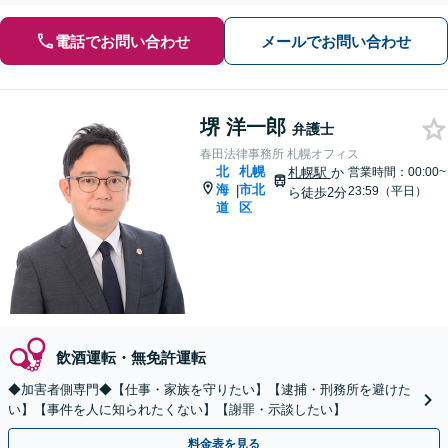
電話でお問い合わせ
メールでお問い合わせ
堺 洋一郎
弁護士
春田法律事務所 札幌オフィス
北
札幌
札幌駅
か
営業時間：00:00~
海
市北
|
23:59（平日）
ら徒歩2分
道
区
飲酒運転・無免許運転
◆加害者側専門◆【仕事・家族を守りたい】【逮捕・刑務所を避けた
い】【事件を人に知られたくない】【謝罪・示談したい】
料金表を見る