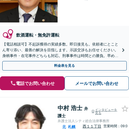
飲酒運転・無免許運転
【電話相談可】不起訴獲得の実績多数。即日接見も。依頼者にとこと
ん寄り添い、最善の解決を目指します。示談交渉もお任せください。
身柄事件・在宅事件どちらも対応。刑事事件は時間との勝負。早めに
ご相談ください【夜間・休日対応】
料金表を見る
電話でお問い合わせ
メールでお問い合わせ
中村 浩士
弁
インタビューを
見る
護士
弁護士法人シティ総合法律事務所
西１１丁目
営業時間：09:0
北
札幌