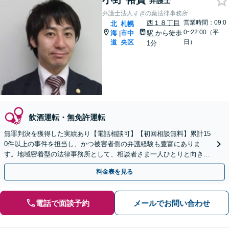
弁護士
弁護士法人すぎの葉法律事務所
西１８丁目
営業時間：09:0
北
札幌
0~22:00（平
海
市中
駅
から徒歩
|
道
央区
日）
1分
飲酒運転・無免許運転
無罪判決を獲得した実績あり【電話相談可】【初回相談無料】累計15
0件以上の事件を担当し、かつ被害者側の弁護経験も豊富にありま
す。地域密着型の法律事務所として、相談者さま一人ひとりと向き合
い、「迅速かつ有利」な解決を目指します。
料金表を見る
電話で面談予約
メールでお問い合わせ