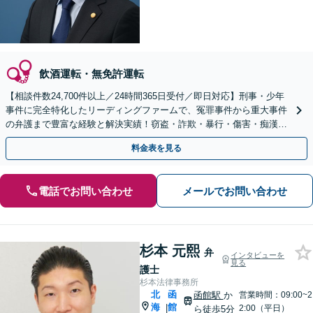
飲酒運転・無免許運転
【相談件数24,700件以上／24時間365日受付／即日対応】刑事・少年
事件に完全特化したリーディングファームで、冤罪事件から重大事件
の弁護まで豊富な経験と解決実績！窃盗・詐欺・暴行・傷害・痴漢・
盗撮・薬物犯罪など幅広い分野に対応可能です！
料金表を見る
電話でお問い合わせ
メールでお問い合わせ
杉本 元熙
弁
インタビューを
見る
護士
杉本法律事務所
北
函
函館駅
か
営業時間：09:00~2
海
館
|
2:00（平日）
ら徒歩5分