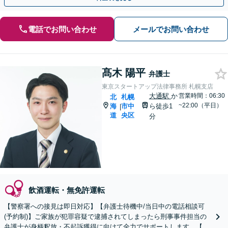
電話でお問い合わせ
メールでお問い合わせ
髙木 陽平
弁護士
東京スタートアップ法律事務所 札幌支店
大通駅
か
営業時間：06:30
北
札幌
~22:00（平日）
海
市中
ら徒歩1
|
道
央区
分
飲酒運転・無免許運転
【警察署への接見は即日対応】【弁護士待機中/当日中の電話相談可
(予約制)】ご家族が犯罪容疑で逮捕されてしまったら刑事事件担当の
弁護士が身柄釈放・不起訴獲得に向けて全力でサポートします。【毎