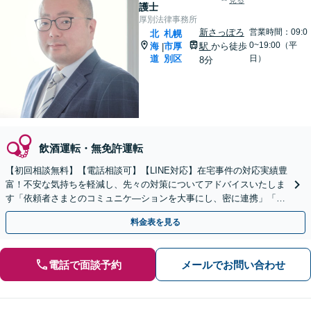
見る
護士
厚別法律事務所
新さっぽろ
営業時間：09:0
北
札幌
0~19:00（平
海
市厚
駅
から徒歩
|
道
別区
日）
8分
飲酒運転・無免許運転
【初回相談無料】【電話相談可】【LINE対応】在宅事件の対応実績豊
富！不安な気持ちを軽減し、先々の対策についてアドバイスいたしま
す「依頼者さまとのコミュニケ―ションを大事にし、密に連携」「示
談交渉はすべて窓口になり対応」【休日・夜間相談可】
料金表を見る
電話で面談予約
メールでお問い合わせ