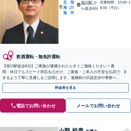
北
旭
旭川駅
か
営業時間：10:00~1
海
川
|
8:00（平日）
ら徒歩6分
道
市
飲酒運転・無免許運転
【旭川駅徒歩6分】ご家族が逮捕されたらすぐご連絡ください！夜
間・休日でもスピード対応を心がけ、ご家族・ご本人の不安を払拭で
きるよう丁寧に見通しをご説明します。逮捕前の示談交渉や警察への
出頭などのご相談もおまかせください。
料金表を見る
電話でお問い合わせ
メールでお問い合わせ
小野 裕貴