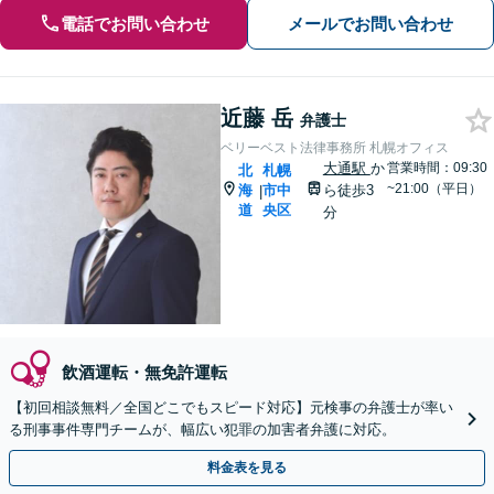
電話でお問い合わせ
メールでお問い合わせ
近藤 岳
弁護士
ベリーベスト法律事務所 札幌オフィス
大通駅
か
営業時間：09:30
北
札幌
~21:00（平日）
海
市中
ら徒歩3
|
道
央区
分
飲酒運転・無免許運転
【初回相談無料／全国どこでもスピード対応】元検事の弁護士が率い
る刑事事件専門チームが、幅広い犯罪の加害者弁護に対応。
料金表を見る