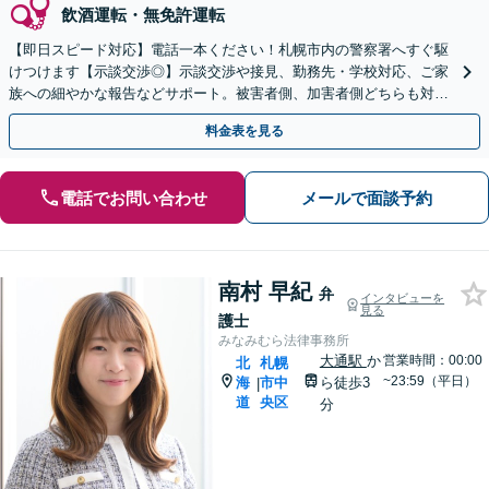
飲酒運転・無免許運転
【即日スピード対応】電話一本ください！札幌市内の警察署へすぐ駆
けつけます【示談交渉◎】示談交渉や接見、勤務先・学校対応、ご家
族への細やかな報告などサポート。被害者側、加害者側どちらも対応
可【秘密厳守】【WEB面談可】
料金表を見る
電話でお問い合わせ
メールで面談予約
南村 早紀
弁
インタビューを
見る
護士
みなみむら法律事務所
大通駅
か
営業時間：00:00
北
札幌
~23:59（平日）
海
市中
ら徒歩3
|
道
央区
分