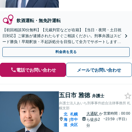
飲酒運転・無免許運転
【初回相談30分無料】【元裁判官などが在籍】【当日・夜間・土日祝
日対応】ご家族が逮捕されたらすぐご相談ください。刑事弁護はスピ
ード勝負！早期釈放・不起訴処分を目指して全力でサポートします。
【スピード対応】
料金表を見る
電話でお問い合わせ
メールでお問い合わせ
五日市 雅徳
弁護士
弁護士法人あいち刑事事件総合法律事務所 札
幌支部
大通駅
か
営業時間：00:00
北
札幌
~23:59（平日）
海
市中
ら徒歩2
|
道
央区
分