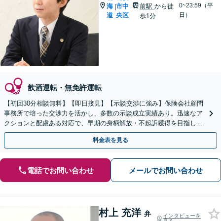
0~23:59（平
海
市中
前駅
から徒
|
道
央区
日）
歩1分
飲酒運転・無免許運転
【初回30分相談無料】【即日接見】【示談交渉に強み】保険会社顧問
事務所で培った交渉力を活かし、多数の示談成立実績あり。迅速なア
クションと配慮ある対応で、早期の身柄解放・不起訴獲得を目指しま
す【電話相談OK】【バスセンター前駅徒歩1分】
料金表を見る
電話でお問い合わせ
メールでお問い合わせ
村上 充洋
弁
インタビューを