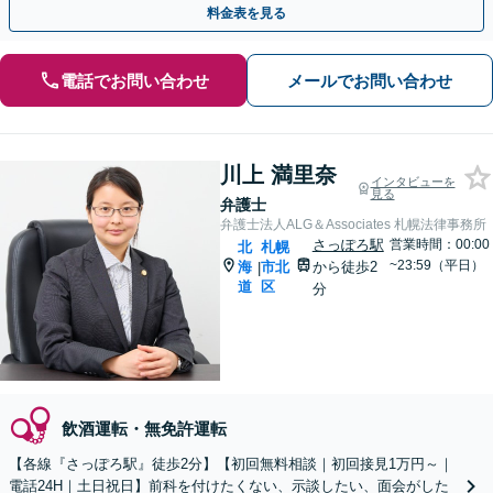
料金表を見る
電話でお問い合わせ
メールでお問い合わせ
川上 満里奈
インタビューを
見る
弁護士
弁護士法人ALG＆Associates 札幌法律事務所
さっぽろ駅
営業時間：00:00
北
札幌
~23:59（平日）
海
市北
から徒歩2
|
道
区
分
飲酒運転・無免許運転
【各線『さっぽろ駅』徒歩2分】【初回無料相談｜初回接見1万円～｜
電話24H｜土日祝日】前科を付けたくない、示談したい、面会がした