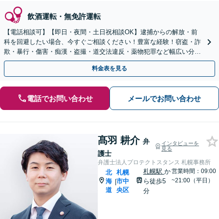
飲酒運転・無免許運転
【電話相談可】【即日・夜間・土日祝相談OK】逮捕からの解放・前
科を回避したい場合、今すぐご相談ください！豊富な経験！窃盗・詐
欺・暴行・傷害・痴漢・盗撮・道交法違反・薬物犯罪など幅広い分野
に対応可能！【秘密厳守】【東西線「西11丁目駅」5分】
料金表を見る
電話でお問い合わせ
メールでお問い合わせ
髙羽 耕介
弁
インタビューを
見る
護士
弁護士法人プロテクトスタンス 札幌事務所
札幌駅
か
営業時間：09:00
北
札幌
~21:00（平日）
海
市中
ら徒歩5
|
道
央区
分