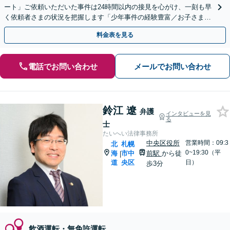
ート」ご依頼いただいた事件は24時間以内の接見を心がけ、一刻も早
く依頼者さまの状況を把握します「少年事件の経験豊富／お子さまの
将来に不安を感じられている親御さまもぜひご相談を」
料金表を見る
電話でお問い合わせ
メールでお問い合わせ
鈴江 遼
弁護
インタビューを見
る
士
たいへい法律事務所
中央区役所
営業時間：09:3
北
札幌
0~19:30（平
海
市中
前駅
から徒
|
道
央区
日）
歩3分
飲酒運転・無免許運転