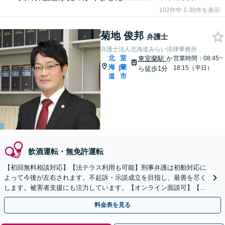
102件中 1-30件を表示
菊地 俊邦
弁護士
弁護士法人北海道みらい法律事務所
北
室
東室蘭駅
か
営業時間：08:45~
海
蘭
|
18:15（平日）
ら徒歩1分
道
市
飲酒運転・無免許運転
【初回無料相談対応】【法テラス利用も可能】刑事弁護は初動対応に
よって今後が左右されます。不起訴・示談成立を目指し、最善を尽く
します。被害者支援にも注力しています。【オンライン面談可】【完
全個室で相談可】【東室蘭駅1分】
料金表を見る