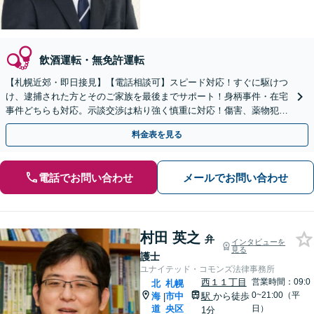
飲酒運転・無免許運転
【札幌近郊・即日接見】【電話相談可】スピード対応！すぐに駆けつ
け、逮捕された方とそのご家族を最後までサポート！身柄事件・在宅
事件どちらも対応。示談交渉は粘り強く慎重に対応！傷害、薬物犯
罪、窃盗、詐欺、性犯罪など【秘密厳守・プライバシー配慮】
料金表を見る
電話でお問い合わせ
メールでお問い合わせ
村田 英之
弁
インタビューを
見る
護士
ユナイテッド・コモンズ法律事務所
西１１丁目
営業時間：09:0
北
札幌
0~21:00（平
海
市中
駅
から徒歩
|
道
央区
日）
1分