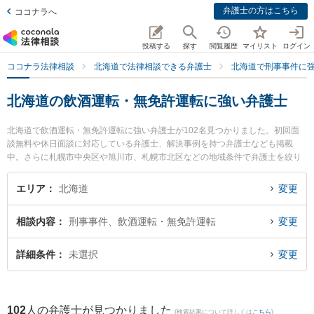
弁護士の方はこちら
ココナラへ
投稿する
探す
閲覧履歴
マイリスト
ログイン
ココナラ法律相談
北海道で法律相談できる弁護士
北海道で刑事事件に
北海道の飲酒運転・無免許運転に強い弁護士
北海道で飲酒運転・無免許運転に強い弁護士が102名見つかりました。初回面
談無料や休日面談に対応している弁護士、解決事例を持つ弁護士なども掲載
中。さらに札幌市中央区や旭川市、札幌市北区などの地域条件で弁護士を絞り
込めます。刑事事件に関係する加害者側や少年犯罪、再犯・前科あり等の細か
な分野での絞り込み検索もでき便利です。特に弁護士法人北海道みらい法律事
エリア
北海道
変更
務所の菊地 俊邦弁護士やベリーベスト法律事務所 札幌オフィスの近藤 岳弁護
士、ネクスパート法律事務所 札幌オフィスの斉藤 由佳弁護士のプロフィール情
相談内容
刑事事件、飲酒運転・無免許運転
変更
報や弁護士費用、強みなどが注目されています。『北海道で土日や夜間に発生
した飲酒運転・無免許運転のトラブルを今すぐに弁護士に相談したい』『飲酒
運転・無免許運転のトラブル解決の実績豊富な近くの弁護士を検索したい』
詳細条件
未選択
変更
『初回相談無料で飲酒運転・無免許運転を法律相談できる北海道内の弁護士に
相談予約したい』などでお困りの相談者さんにおすすめです。
102
人の弁護士が見つかりました
(検索結果について詳しくは
こちら
)