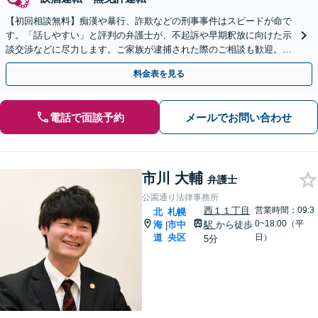
【初回相談無料】痴漢や暴行、詐欺などの刑事事件はスピードが命で
す。「話しやすい」と評判の弁護士が、不起訴や早期釈放に向けた示
談交渉などに尽力します。ご家族が逮捕された際のご相談も歓迎。Ｗ
ＥＢ面談可。一人で悩まずまずはご相談ください。
料金表を見る
電話で面談予約
メールでお問い合わせ
市川 大輔
弁護士
公園通り法律事務所
西１１丁目
営業時間：09:3
北
札幌
0~18:00（平
海
市中
駅
から徒歩
|
道
央区
日）
5分