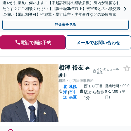
速やかに接見に伺います！【不起訴獲得の経験多数】身内が逮捕され
たらすぐにご相談ください【弁護士歴35年以上】被害者との示談交渉
に強い【電話相談可】性犯罪・暴行障害・少年事件などの経験豊富
料金表を見る
電話で面談予約
メールでお問い合わせ
相澤 裕友
弁
インタビューを
見る
護士
相澤・小西法律事務所
西１８丁目
営業時間：09:0
北
札幌
0~17:00（平
海
市中
駅
から徒歩
|
道
央区
日）
1分