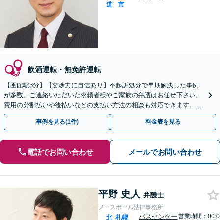
道
市
飲酒運転・無免許運転
【函館駅3分】【交渉力に自信あり】不起訴処分で早期解決した事例
が多数。ご連絡いただいた依頼者様やご家族の弁護はお任せ下さい。
費用の分割払いや後払いなどの支払い方法の相談も対応できます。
【初回面談無料】【即日対応】【夜間土日対応】
事例を見る(1件)
料金表を見る
電話でお問い合わせ
メールでお問い合わせ
平野 史人
弁護士
ノースポール法律事務所
バスセンター
営業時間：00:0
北
札幌