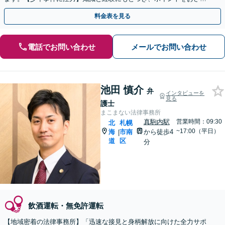
た事件処理を実施【完全個室】【休日・夜間相談可】
料金表を見る
電話でお問い合わせ
メールでお問い合わせ
池田 慎介
弁
インタビューを
見る
護士
まこまない法律事務所
真駒内駅
営業時間：09:30
北
札幌
~17:00（平日）
海
市南
から徒歩4
|
道
区
分
飲酒運転・無免許運転
【地域密着の法律事務所】「迅速な接見と身柄解放に向けた全力サポ