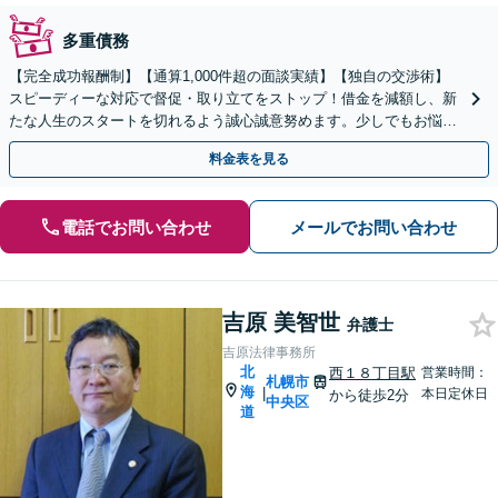
多重債務
【完全成功報酬制】【通算1,000件超の面談実績】【独自の交渉術】
スピーディーな対応で督促・取り立てをストップ！借金を減額し、新
たな人生のスタートを切れるよう誠心誠意努めます。少しでもお悩み
の際は、一度弁護士にご相談ください。
料金表を見る
電話でお問い合わせ
メールでお問い合わせ
吉原 美智世
弁護士
吉原法律事務所
北
西１８丁目駅
営業時間：
札幌市
海
|
本日定休日
から徒歩2分
中央区
道