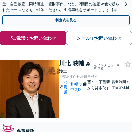
生、自己破産（同時廃止・管財事件）など。2回目の破産や他で断ら
れたケースなどもご相談ください。生活再建をサポートします【弁護
士歴15年以上】【休日・夜間相談可】【西11丁目駅5分】
料金表を見る
電話でお問い合わせ
メールでお問い合わせ
川北 映輔
弁
インタビューを
見る
護士
札幌あすかぜ法律事務所
北
西１１丁目駅
営業時間：
札幌市
海
|
本日定休日
から徒歩3分
中央区
道
多重債務