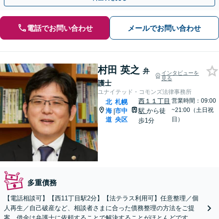
電話でお問い合わせ
メールでお問い合わせ
村田 英之
弁
インタビューを
見る
護士
ユナイテッド・コモンズ法律事務所
西１１丁目
営業時間：09:00
北
札幌
~21:00（土日祝
海
市中
駅
から徒
|
道
央区
日）
歩1分
多重債務
【電話相談可】【西11丁目駅2分】【法テラス利用可】任意整理／個
人再生／自己破産など、相談者さまに合った債務整理の方法をご提
案。借金は弁護士に依頼することで解決することがほとんどです。ぜ