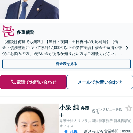
多重債務
【相談は何度でも無料】【当日・夜間・土日祝日の対応可能】【借
金・債務整理について累計17,000件以上の受任実績】借金の返済や督
促にお悩みの方、過払い金があるか知りたい方はご相談ください。ベ
ストな解決策を提案いたします。
料金表を見る
電話でお問い合わせ
メールでお問い合わせ
小泉 純
弁護
インタビューを見
る
士
弁護士法人リブラ共同法律事務所 新札幌駅前
オフィス
新さっぽろ
営業時間：09:00
北
札幌