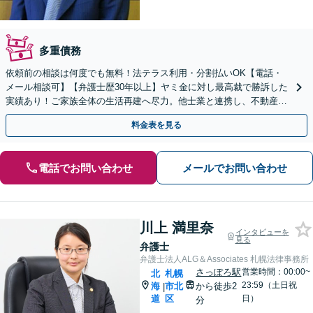
多重債務
依頼前の相談は何度でも無料！法テラス利用・分割払いOK【電話・
メール相談可】【弁護士歴30年以上】ヤミ金に対し最高裁で勝訴した
実績あり！ご家族全体の生活再建へ尽力。他士業と連携し、不動産・
税金の問題まで細やかにサポート【西18丁目駅3分】
料金表を見る
電話でお問い合わせ
メールでお問い合わせ
川上 満里奈
インタビューを
見る
弁護士
弁護士法人ALG＆Associates 札幌法律事務所
さっぽろ駅
営業時間：00:00~
北
札幌
23:59（土日祝
海
市北
から徒歩2
|
道
区
日）
分