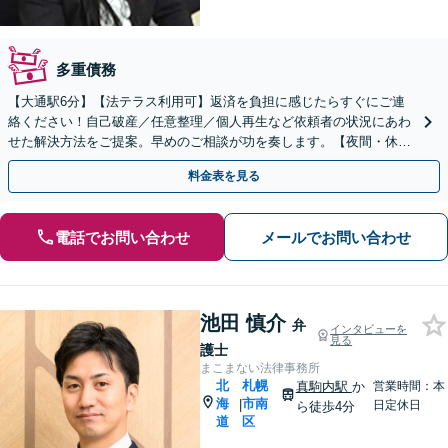
多重債務
【大通駅6分】【法テラス利用可】返済を負担に感じたらすぐにご連
絡ください！自己破産／任意整理／個人再生など依頼者の状況にあわ
せた解決方法をご提案。早めのご相談が功を奏します。【夜間・休日
対応可】【完全個室】
料金表を見る
電話でお問い合わせ
メールでお問い合わせ
池田 慎介
弁
インタビューを
見る
護士
まこまない法律事務所
北
札幌
真駒内駅
か
営業時間：本
海
市南
|
日定休日
ら徒歩4分
道
区