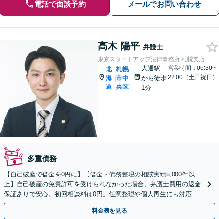
電話で面談予約
メールでお問い合わせ
髙木 陽平
弁護士
東京スタートアップ法律事務所 札幌支店
大通駅
営業時間：06:30~
北
札幌
22:00（土日祝日）
海
市中
から徒歩
|
道
央区
1分
多重債務
【自己破産で借金を0円に】【借金・債務整理の相談実績5,000件以
上】自己破産の免責許可を受けられなかった場合、弁護士費用の返金
保証ありで安心。初回相談料は0円。任意整理や個人再生にも対応
【土日祝日・夜間も相談受付】【費用の分割払い可】
料金表を見る