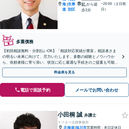
~20:00（土日祝
海
市厚
駅
から徒
|
道
別区
日）
歩1分
多重債務
【初回相談無料・分割払いOK】「相談対応実績が豊富」相談者さま
の明るい未来に向けて、尽力いたします。多数の経験とノウハウか
ら、依頼者様に寄り添い、状況に応じ最適な手続きのご提案も可能。
手続きや交渉などは弁護士が対応【休日・夜間相談可】
料金表を見る
電話で面談予約
メールでお問い合わせ
小田桐 誠
弁護士
ラフター法律事務所
北海道
旭川市
営業時間：本日定休日
|