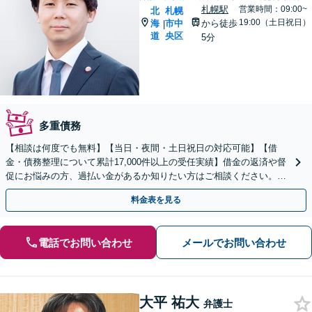
札幌駅
営業時間：09:00~
北
札幌
19:00（土日祝日）
海
市中
から徒歩
|
道
央区
5分
多重債務
【相談は何度でも無料】【当日・夜間・土日祝日の対応可能】【借
金・債務整理について累計17,000件以上の受任実績】借金の返済や督
促にお悩みの方、過払い金があるか知りたい方はご相談ください。ベ
ストな解決策を提案いたします。
料金表を見る
電話でお問い合わせ
メールでお問い合わせ
大平 祐大
弁護士