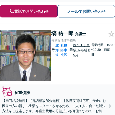
電話でお問い合わせ
メールでお問い合わせ
塙 祐一郎
弁護士
毛利節法律事務所
西１１丁目
営業時間：10:00
北
札幌
~19:30（日曜
海
市中
駅
から徒歩
|
道
央区
日）
5分
多重債務
【初回相談無料】【電話相談20分無料】【休日夜間対応可】借金にお
困りの方の新しい生活をスタートさせるため、１人１人に合った解決
方法をご提案します。弁護士費用の分割払いも可能ですので、お気軽