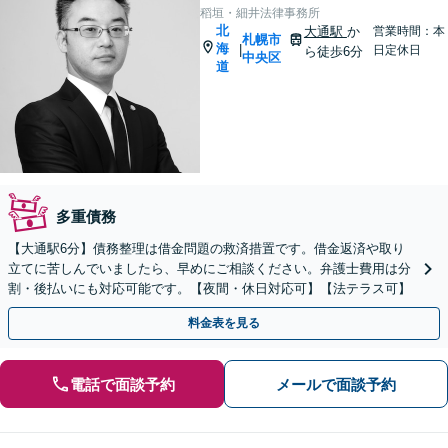
稻垣・細井法律事務所
北
大通駅
か
営業時間：本
札幌市
海
|
日定休日
ら徒歩6分
中央区
道
多重債務
【大通駅6分】債務整理は借金問題の救済措置です。借金返済や取り
立てに苦しんでいましたら、早めにご相談ください。弁護士費用は分
割・後払いにも対応可能です。【夜間・休日対応可】【法テラス可】
料金表を見る
電話で面談予約
メールで面談予約