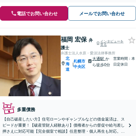
電話でお問い合わせ
メールでお問い合わせ
福岡 宏保
弁
インタビューを
見る
護士
弁護士法人水原・愛須法律事務所
北
大通駅
か
営業時間：本
札幌市
海
|
日定休日
ら徒歩0分
中央区
道
多重債務
【自己破産したい方】住宅ローンやギャンブルなどの借金返済は、ス
ピードが重要！【破産管財人経験あり】債権者からの督促や給与差し
押さえに対応可能【完全個室で相談】任意整理・個人再生も対応。