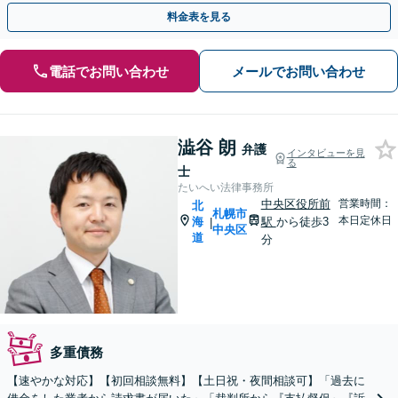
【法テラス利用可能【地下鉄大通駅から直結ビル】
料金表を見る
電話でお問い合わせ
メールでお問い合わせ
澁谷 朗
弁護
インタビューを見
る
士
たいへい法律事務所
中央区役所前
営業時間：
北
札幌市
本日定休日
海
駅
から徒歩3
|
中央区
道
分
多重債務
【速やかな対応】【初回相談無料】【土日祝・夜間相談可】「過去に