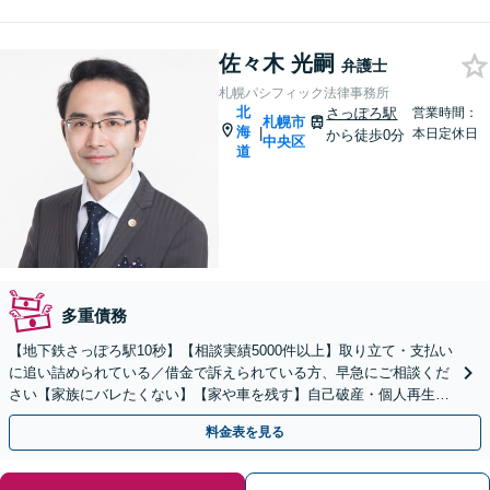
佐々木 光嗣
弁護士
札幌パシフィック法律事務所
北
さっぽろ駅
営業時間：
札幌市
海
|
本日定休日
から徒歩0分
中央区
道
多重債務
【地下鉄さっぽろ駅10秒】【相談実績5000件以上】取り立て・支払い
に追い詰められている／借金で訴えられている方、早急にご相談くだ
さい【家族にバレたくない】【家や車を残す】自己破産・個人再生・
任意整理【法テラス可】【完全個室相談で秘密厳守】
料金表を見る