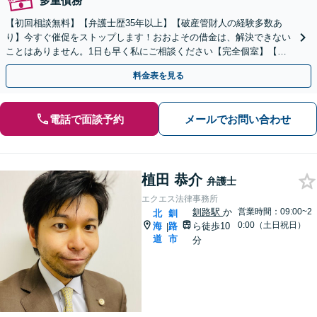
多重債務
【初回相談無料】【弁護士歴35年以上】【破産管財人の経験多数あ
り】今すぐ催促をストップします！おおよその借金は、解決できない
ことはありません。1日も早く私にご相談ください【完全個室】【自
衛隊前駅8分】
料金表を見る
電話で面談予約
メールでお問い合わせ
植田 恭介
弁護士
エクエス法律事務所
釧路駅
か
営業時間：09:00~2
北
釧
0:00（土日祝日）
海
路
ら徒歩10
|
道
市
分