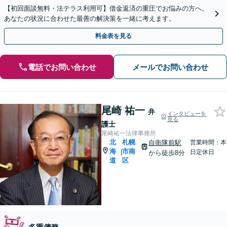
【初回面談無料・法テラス利用可】借金返済の重圧でお悩みの方へ。
あなたの状況に合わせた最善の解決策を一緒に考えます。
料金表を見る
電話でお問い合わせ
メールでお問い合わせ
尾崎 祐一
弁
インタビューを
見る
護士
尾崎祐一法律事務所
北
札幌
自衛隊前駅
営業時間：本
海
市南
|
日定休日
から徒歩8分
道
区