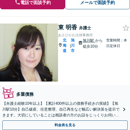
電話で面談予約
メールで面談予約
東 明香
弁護士
あさひかわ法律事務所
北
旭
旭川駅
から
営業時間：本
海
川
|
日定休日
徒歩10分
道
市
多重債務
【弁護士経験10年以上】【累計400件以上の債務手続きの実績】【旭
川駅10分】自己破産、任意整理、自己再生など幅広い解決策を提示で
きます。大切にしていることは相談者の方のお話をじっくりお伺いす
ること【初回40分無料相談】
料金表を見る