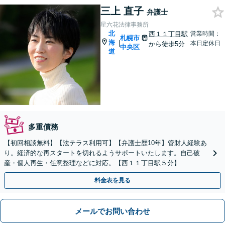
三上 直子
弁護士
星六花法律事務所
北
西１１丁目駅
営業時間：
札幌市
海
|
本日定休日
から徒歩5分
中央区
道
多重債務
【初回相談無料】【法テラス利用可】【弁護士歴10年】管財人経験あ
り。経済的な再スタートを切れるようサポートいたします。自己破
産・個人再生・任意整理などに対応。【西１１丁目駅５分】
料金表を見る
メールでお問い合わせ