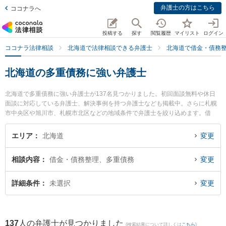
弁護士の方はこちら
ココナラへ
投稿する
探す
閲覧履歴
マイリスト
ログイン
ココナラ法律相談
北海道で法律相談できる弁護士
北海道で借金・債務
北海道の多重債務に強い弁護士
北海道で多重債務に強い弁護士が137名見つかりました。初回面談無料や休日
面談に対応している弁護士、解決事例を持つ弁護士なども掲載中。さらに札幌
市中央区や旭川市、札幌市北区などの地域条件で弁護士を絞り込めます。借
金・債務整理に関係する消費者金融の債務整理やクレジット会社の債務整理、
リボ払いの債務整理等の細かな分野での絞り込み検索もでき便利です。特に弁
エリア
北海道
変更
護士法人心 札幌法律事務所の望月 龍之介弁護士や札幌イリス法律事務所の宮本
聖也弁護士、ユナイテッド・コモンズ法律事務所の村田 英之弁護士のプロフィ
相談内容
借金・債務整理、多重債務
変更
ール情報や弁護士費用、強みなどが注目されています。『北海道で土日や夜間
に発生した多重債務のトラブルを今すぐに弁護士に相談したい』『多重債務の
トラブル解決の実績豊富な近くの弁護士を検索したい』『初回相談無料で多重
詳細条件
未選択
変更
債務を法律相談できる北海道内の弁護士に相談予約したい』などでお困りの相
談者さんにおすすめです。
137
人の弁護士が見つかりました
(検索結果について詳しくは
こちら
)