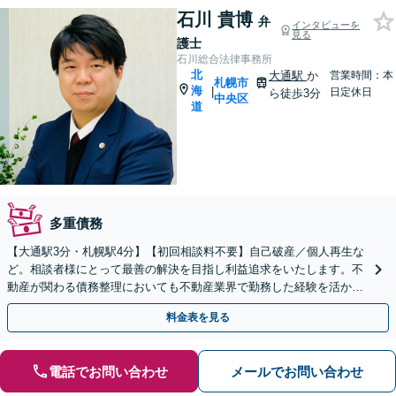
石川 貴博
弁
インタビューを
見る
護士
石川総合法律事務所
北
大通駅
か
営業時間：本
札幌市
海
|
日定休日
ら徒歩3分
中央区
道
多重債務
【大通駅3分・札幌駅4分】【初回相談料不要】自己破産／個人再生な
ど。相談者様にとって最善の解決を目指し利益追求をいたします。不
動産が関わる債務整理においても不動産業界で勤務した経験を活かし
て相談者様にとって有利な解決ができるよう尽力します。
料金表を見る
電話でお問い合わせ
メールでお問い合わせ