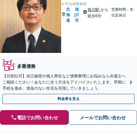
大平法律事務所
北
旭
旭川駅
から
営業時間：本
海
川
|
日定休日
徒歩6分
道
市
多重債務
【分割払可】自己破産や個人再生など債務整理にお悩みなら弁護士へ
ご相談ください！あなたに合う方法をアドバイスいたします。早期に
手続を進め、借金のない生活を目指していきましょう。
料金表を見る
電話でお問い合わせ
メールでお問い合わせ