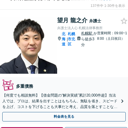
137件中 1-30件を表示
望月 龍之介
弁護士
弁護士法人心 札幌法律事務所
札幌駅
か
営業時間：09:00~1
北
札幌
8:00（土日祝日）
海
市北
ら徒歩3
|
道
区
分
多重債務
【何度でも相談無料】【借金問題の“解決実績”累計20,000件超】当法
人では、プロは、結果を出すことはもちろん、無駄を省き、スピード
を上げ、コストを下げることも大事だと考え、品質を落とすことな
く、費用を可能な限り安くすることにこだわります。
料金表を見る