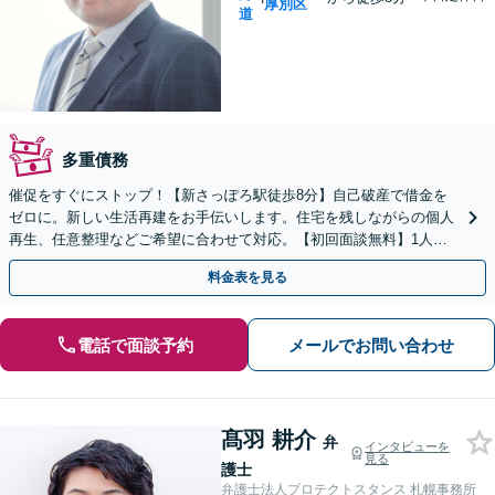
厚別区
道
多重債務
催促をすぐにストップ！【新さっぽろ駅徒歩8分】自己破産で借金を
ゼロに。新しい生活再建をお手伝いします。住宅を残しながらの個人
再生、任意整理などご希望に合わせて対応。【初回面談無料】1人で
抱え込まず、お気軽にご相談ください。
料金表を見る
電話で面談予約
メールでお問い合わせ
髙羽 耕介
弁
インタビューを
見る
護士
弁護士法人プロテクトスタンス 札幌事務所