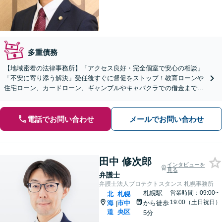
多重債務
【地域密着の法律事務所】「アクセス良好・完全個室で安心の相談」
「不安に寄り添う解決」受任後すぐに督促をストップ！教育ローンや
住宅ローン、カードローン、ギャンブルやキャバクラでの借金まで、
さまざまな債務問題を解決してきた豊富な実績あり
電話でお問い合わせ
メールでお問い合わせ
田中 修次郎
インタビューを
見る
弁護士
弁護士法人プロテクトスタンス 札幌事務所
札幌駅
営業時間：09:00~
北
札幌
19:00（土日祝日）
海
市中
から徒歩
|
道
央区
5分