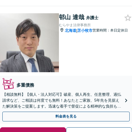
邨山 達哉
弁護士
むらやま法律事務所
北海道
苫小牧市
営業時間：本日定休日
|
多重債務
【相談無料】【個人・法人対応可】破産、個人再生、任意整理、過払
請求など、ご相談は何度でも無料！あなたとご家族、5年先を見据え
た解決策をご提案します。迅速な着手で督促による精神的な負担も軽
減【弁護士歴19年以上】【完全個室で対応】
料金表を見る