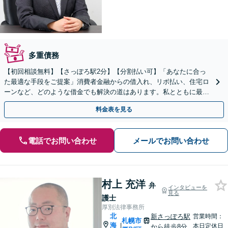
多重債務
【初回相談無料】【さっぽろ駅2分】【分割払い可】「あなたに合っ
た最適な手段をご提案」消費者金融からの借入れ、リボ払い、住宅ロ
ーンなど、どのような借金でも解決の道はあります。私とともに最善
の解決を図りましょう【安心の完全個室対応／秘密厳守】
料金表を見る
電話でお問い合わせ
メールでお問い合わせ
村上 充洋
弁
インタビューを
見る
護士
厚別法律事務所
北
新さっぽろ駅
営業時間：
札幌市
海
|
本日定休日
から徒歩8分