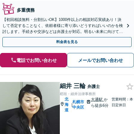
多重債務
【初回相談無料・分割払いOK】1000件以上の相談対応実績あり！決
して否定することなく、依頼者様に寄り添いどうすればいいのかを検
討します。手続きや交渉などは弁護士が対応。明るい未来に向けて一
緒に頑張りましょう【休日・夜間相談可】【完全個室】
料金表を見る
電話でお問い合わせ
メールでお問い合わせ
細井 三輪
弁護士
稻垣・細井法律事務所
北
大通駅
か
営業時間：本
札幌市
海
|
日定休日
ら徒歩6分
中央区
道