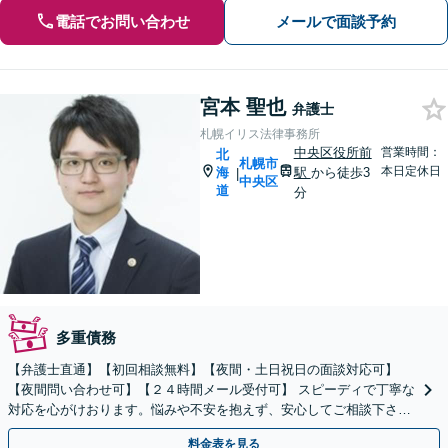
電話でお問い合わせ
メールで面談予約
宮本 聖也
弁護士
札幌イリス法律事務所
中央区役所前
営業時間：
北
札幌市
本日定休日
海
駅
から徒歩3
|
中央区
道
分
多重債務
【弁護士直通】【初回相談無料】【夜間・土日祝日の面談対応可】
【夜間問い合わせ可】【２４時間メール受付可】 スピーディで丁寧な
対応を心がけおります。悩みや不安を抱えず、安心してご相談下さ
い。
料金表を見る