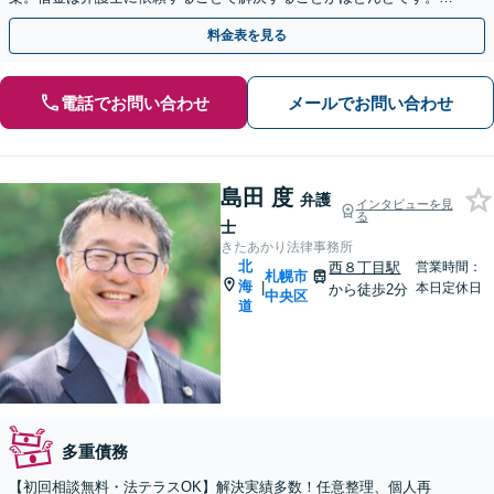
ひお早めにご相談ください。【初回相談無料】
料金表を見る
電話でお問い合わせ
メールでお問い合わせ
島田 度
弁護
インタビューを見
る
士
きたあかり法律事務所
北
西８丁目駅
営業時間：
札幌市
海
|
本日定休日
から徒歩2分
中央区
道
多重債務
【初回相談無料・法テラスOK】解決実績多数！任意整理、個人再