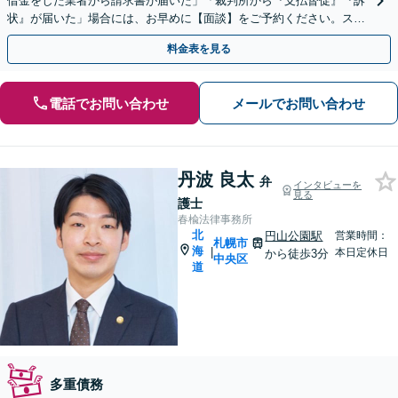
借金をした業者から請求書が届いた」「裁判所から『支払督促』『訴
状』が届いた」場合には、お早めに【面談】をご予約ください。スム
ーズに消滅時効の援用を行います。
料金表を見る
電話でお問い合わせ
メールでお問い合わせ
丹波 良太
弁
インタビューを
見る
護士
春楡法律事務所
北
円山公園駅
営業時間：
札幌市
海
|
本日定休日
から徒歩3分
中央区
道
多重債務