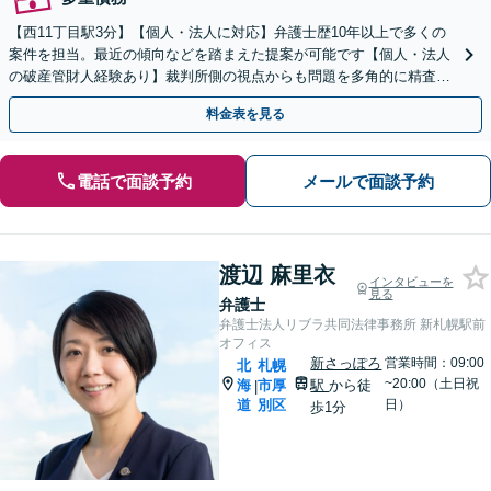
【西11丁目駅3分】【個人・法人に対応】弁護士歴10年以上で多くの
案件を担当。最近の傾向などを踏まえた提案が可能です【個人・法人
の破産管財人経験あり】裁判所側の視点からも問題を多角的に精査し
ます【初回面談無料】【法テラス利用可】
料金表を見る
電話で面談予約
メールで面談予約
渡辺 麻里衣
インタビューを
見る
弁護士
弁護士法人リブラ共同法律事務所 新札幌駅前
オフィス
新さっぽろ
営業時間：09:00
北
札幌
~20:00（土日祝
海
市厚
駅
から徒
|
道
別区
日）
歩1分