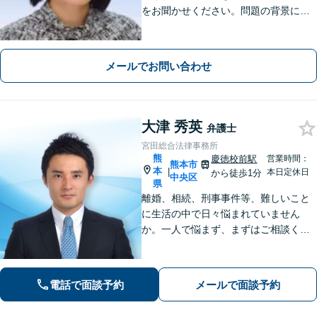
をお聞かせください。問題の背景にも
目を向け、あなたの気持ちにしっかり
寄り添います。【WEB相談可能】【夜
間面談可】
メールでお問い合わせ
大津 秀英
弁護士
宮田総合法律事務所
熊
慶徳校前駅
営業時間：
熊本市
本
|
本日定休日
から徒歩1分
中央区
県
離婚、相続、刑事事件等、難しいこと
に生活の中で日々悩まれていません
か。一人で悩まず、まずはご相談くだ
さい。貴方の悩みを一緒に解決しま
す。貴方の悩みが法律で解決できる
か、解決できるとしてどういった解決
電話で面談予約
メールで面談予約
策があるかご提案します。