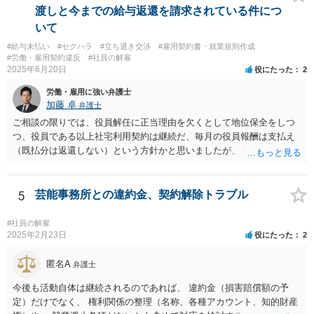
手続で争う必要があると思います。 なるべく早く、弁護士にご相談
渡しと今までの給与返還を請求されている件につ
されることをおすすめします。
いて
#給与未払い
#セクハラ
#立ち退き交渉
#雇用契約書・就業規則作成
#労働・雇用契約違反
#社員の解雇
2025年6月20日
役にたった
2
労働・雇用に強い弁護士
加藤 卓
弁護士
ご相談の限りでは、役員解任に正当理由を欠くとして地位保全をしつ
つ、役員である以上社宅利用契約は継続だ、毎月の役員報酬は支払え
（既払分は返還しない）という方針かと思いましたが、 既に訴訟を提
起されているとのことですので、質問掲示板ではなく、直接弁護士に
連絡を入れて具体的な相談をした方がよいと思いますよ。手元キャッ
シュのあるなしによって保全処分も必要になりそうです。 訴状の内
5
芸能事務所との違約金、契約解除トラブル
容、合同会社の定款とあなたの役員任期、社宅利用契約の内容（社宅
は合同会社所有か？賃貸？、使用料支払はゼロ？それとも一旦報酬と
#社員の解雇
して３０万円支給されてそこから払っている？）くらいがあれば、御
2025年2月23日
役にたった
2
見積してもらえると思います。
匿名A
弁護士
今後も活動自体は継続されるのであれば、 違約金（損害賠償額の予
定）だけでなく、 権利関係の整理（名称、各種アカウント、知的財産