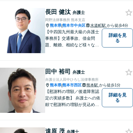
長田 健汰
弁護士
岡野法律事務所 熊本支店
熊本県
熊本市中央区
水道町駅
から徒歩4分
|
【中四国九州最大級の弁護士
詳細を見
事務所】交通事故、借金問
る
題、離婚、相続など様々な問
題について、「何度でも無
料」の相談を行っています！
まずはお気軽にご相談くださ
田中 裕司
い！
弁護士
弁護士法人田中ひろし法律事務所
熊本県
熊本市西区
熊本駅
から徒歩1分
|
【慰謝料の増額／後遺障害認
詳細を見
定の実績多数】 弁護士への依
る
頼で慰謝料の増額が見込めま
す【破産・任意整理・個人再
生に対応】ご希望に沿った債
務整理をご提案【遺産相続の
遠原 茂
ノウハウ多数】相続手続きか
弁護士