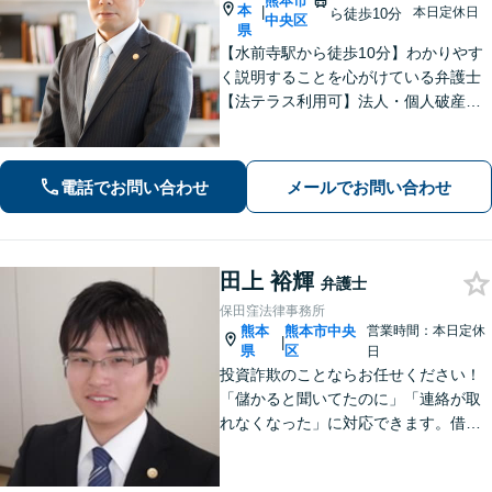
熊本市
本
|
本日定休日
ら徒歩10分
中央区
県
【水前寺駅から徒歩10分】わかりやす
く説明することを心がけている弁護士
【法テラス利用可】法人・個人破産申
立、遺言・相続、離婚・男女問題・刑
事事件などに力を入れています。迅速
対応でスムーズに解決できるよう尽力
電話でお問い合わせ
メールでお問い合わせ
します。
田上 裕輝
弁護士
保田窪法律事務所
熊本
熊本市中央
営業時間：本日定休
|
県
区
日
投資詐欺のことならお任せください！
「儲かると聞いてたのに」「連絡が取
れなくなった」に対応できます。借
金、債務整理にも精通しています【子
連れ相談可】【初回面談無料】