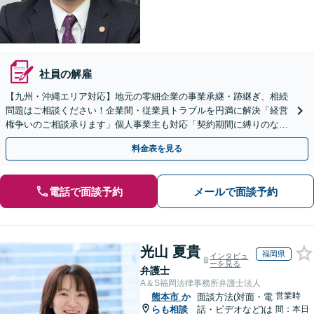
社員の解雇
【九州・沖縄エリア対応】地元の零細企業の事業承継・跡継ぎ、相続
問題はご相談ください！企業間・従業員トラブルを円満に解決「経営
権争いのご相談承ります」個人事業主も対応「契約期間に縛りのない
顧問契約あり」【夜間・休日面談｜ビデオ面談対応】
料金表を見る
電話で面談予約
メールで面談予約
光山 夏貴
福岡県
インタビュ
ーを見る
弁護士
A＆S福岡法律事務所弁護士法人
営業時
熊本市
か
面談方法(対面・電
らも相談
話・ビデオなど)は
間：本日