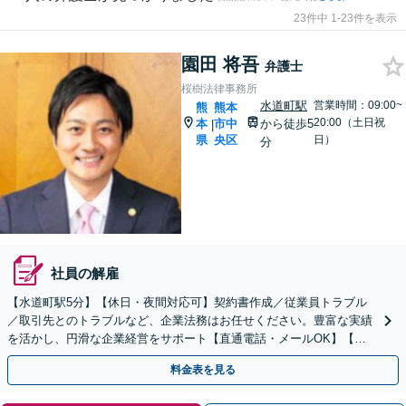
23件中 1-23件を表示
園田 将吾
弁護士
桜樹法律事務所
水道町駅
営業時間：09:00~
熊
熊本
20:00（土日祝
本
市中
から徒歩5
|
県
央区
日）
分
社員の解雇
【水道町駅5分】【休日・夜間対応可】契約書作成／従業員トラブル
／取引先とのトラブルなど、企業法務はお任せください。豊富な実績
を活かし、円滑な企業経営をサポート【直通電話・メールOK】【不
動産・介護業界に精通】リーズナブルな料金プランあり
料金表を見る