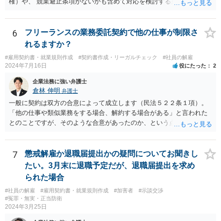
権）や、 競業避止条項がないかも含めて対応を検討する必要がありま
す。 未成年相手であっても、法定代理人（保護者）の同意を得ている
以上、 基本的には損害賠償額の予定は有効です。 相手方に債務の不履
行があるということであれば、 その部分を主張できるかを検討するこ
6
フリーランスの業務委託契約で他の仕事が制限さ
ととなります。
れるますか？
#雇用契約書・就業規則作成
#契約書作成・リーガルチェック
#社員の解雇
2024年7月16日
役にたった
2
企業法務に強い弁護士
倉林 伸明
弁護士
一般に契約は双方の合意によって成立します（民法５２２条１項）。
「他の仕事や類似業務をする場合、解約する場合がある」と言われた
とのことですが、そのような合意があったのか、という点を最初に確
認することになります。相談者の質問からは、そのような合意はなか
ったのではないでしょうか。 また、フリーランスの方との取引で、
「紙の書面で契約締結を行っているのは全体の4割弱にとどまってい
7
懲戒解雇か退職届提出かの疑問についてお聞きし
る」との報告もあります（「フリーランス白書２０２０」）。「トラ
たい。3月末に退職予定だが、退職届提出を求め
ブルが発生している取引の45.5%が口頭による契約締結であり、口約
られた場合
束の横行がトラブルを生じやすくしている」とも。（同） 詳しくお話
#社員の解雇
#雇用契約書・就業規則作成
#加害者
#示談交渉
を伺う必要がありますが、”言われた”ということで、もしかしたら書面
#冤罪・無実・正当防衛
で契約を締結していないのかもしれません。契約書がないためにトラ
2024年3月25日
ブルが生じることは上記のとおり珍しくありません。 もし契約書がな