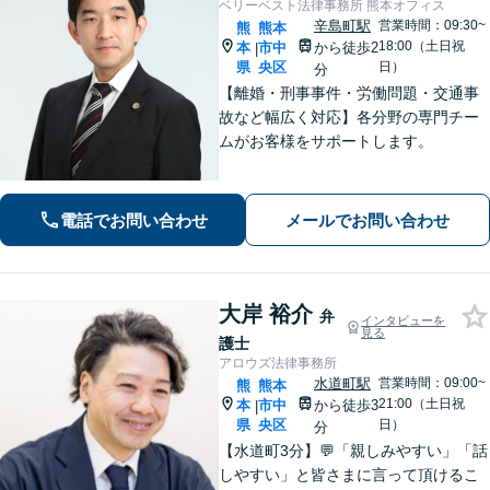
ベリーベスト法律事務所 熊本オフィス
辛島町駅
営業時間：09:30~
熊
熊本
18:00（土日祝
本
市中
から徒歩2
|
県
央区
日）
分
【離婚・刑事事件・労働問題・交通事
故など幅広く対応】各分野の専門チー
ムがお客様をサポートします。
電話でお問い合わせ
メールでお問い合わせ
大岸 裕介
弁
インタビューを
見る
護士
アロウズ法律事務所
水道町駅
営業時間：09:00~
熊
熊本
21:00（土日祝
本
市中
から徒歩3
|
県
央区
日）
分
【水道町3分】💬「親しみやすい」「話
しやすい」と皆さまに言って頂けるこ