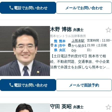
電話でお問い合わせ
メールでお問い合わせ
木野 博徳
弁護士
熊本セントラル法律事務所
上熊本駅
営業時間：11:00~
熊
熊本
21:00（土日祝
本
市中
から徒歩1
|
県
央区
日）
0分
【土日電話予約受付可】熊本市で相
続、不動産問題、交通事故、中小企業
法務で弁護士をお探しなら熊本セント
ラル法律事務所(Tel: 096-288-2193)
へ。【LINE公式アカウント24時間予約
受付可】【休日・夜間相談可】
電話でお問い合わせ
メールで面談予約
守田 英昭
弁護士