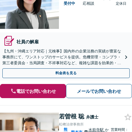
受付中
応相談
定休日
社員の解雇
【九州・沖縄エリア対応｜元検事】国内外の企業法務の実績が豊富な
事務所にて、ワンストップのサービスを提供。危機管理・コンプラ・
第三者委員会・当局調査・不祥事対応など、複雑な課題を効果的・効
率的に解決へ。セカンドオピニオン可【休日・夜間相談可】
料金表を見る
電話でお問い合わせ
メールでお問い合わせ
若曽根 聡
弁護士
松﨑法律事務所
熊
水前寺駅
か
営業時間：