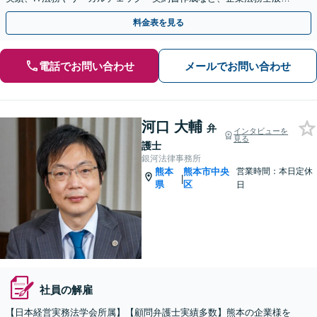
ついてお気軽にご相談ください。
料金表を見る
電話でお問い合わせ
メールでお問い合わせ
河口 大輔
弁
インタビューを
見る
護士
銀河法律事務所
熊本
熊本市中央
営業時間：本日定休
|
県
区
日
社員の解雇
【日本経営実務法学会所属】【顧問弁護士実績多数】熊本の企業様を