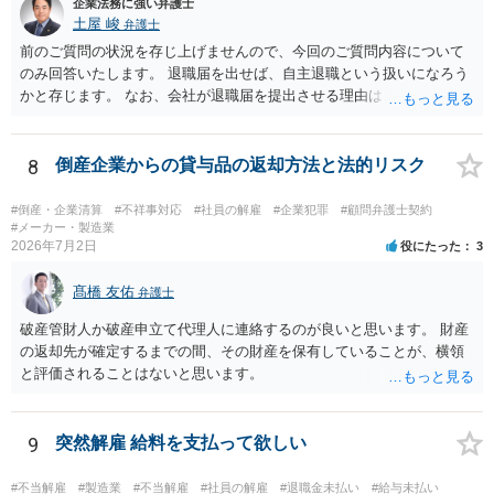
いようでしたら、ご自身の権利を守り義務の範囲を明確にするため、
企業法務に強い弁護士
契約書を作成することをお勧めします。 契約書の支援について、弁護
土屋 峻
弁護士
士にご相談されるのもお勧めです。
前のご質問の状況を存じ上げませんので、今回のご質問内容について
のみ回答いたします。 退職届を出せば、自主退職という扱いになろう
かと存じます。 なお、会社が退職届を提出させる理由は、後日解雇無
効を主張された場合に備えて、退職届を提出させて「解雇」ではなか
ったと体裁を整えるためであることが多いです。 ただ、実際に懲戒解
雇事由が認められそうなのであれば、穏便な形である自主退職をした
8
倒産企業からの貸与品の返却方法と法的リスク
方がよい場合もありますので、事案によることになります。
#倒産・企業清算
#不祥事対応
#社員の解雇
#企業犯罪
#顧問弁護士契約
#メーカー・製造業
2026年7月2日
役にたった
3
髙橋 友佑
弁護士
破産管財人か破産申立て代理人に連絡するのが良いと思います。 財産
の返却先が確定するまでの間、その財産を保有していることが、横領
と評価されることはないと思います。
9
突然解雇 給料を支払って欲しい
#不当解雇
#製造業
#不当解雇
#社員の解雇
#退職金未払い
#給与未払い