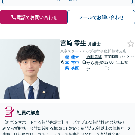
電話でお問い合わせ
メールでお問い合わせ
宮﨑 零生
弁護士
東京スタートアップ法律事務所 熊本支店
通町筋駅
営業時間：06:30~
熊
熊本
22:00（土日祝
本
市中
から徒歩2
|
県
央区
日）
分
社員の解雇
【経営をサポートする顧問弁護士】リーズナブルな顧問料金で法務の
みならず財務・会計に関する相談にも対応！顧問先70社以上の信頼と
実績、IT法務やリーガルチェック・契約書作成など、企業法務全般に