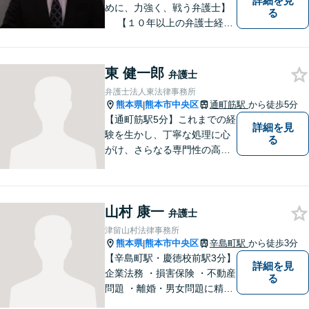
詳細を見
めに、力強く、戦う弁護士】
る
【１０年以上の弁護士経
験】 【①交通事故、②離婚
等の男女トラブル、③顧問弁
護の３つの分野に力を注ぐ弁
東 健一郎
弁護士
護士】
弁護士法人東法律事務所
熊本県
熊本市中央区
通町筋駅
から徒歩5分
|
【通町筋駅5分】これまでの経
詳細を見
験を生かし、丁寧な処理に心
る
がけ、さらなる専門性の高い
リーガルサービスを提供でき
るよう精進して参ります。静
かで落ち着ける相談室をご用
山村 康一
意しております。様々な問題
弁護士
に悩まれたとき、まずはお気
津留山村法律事務所
軽にご相談下さい。
熊本県
熊本市中央区
辛島町駅
から徒歩3分
|
【辛島町駅・慶徳校前駅3分】
詳細を見
企業法務 ・損害保険 ・不動産
る
問題 ・離婚・男女問題に精通
した弁護士が迅速に対応いた