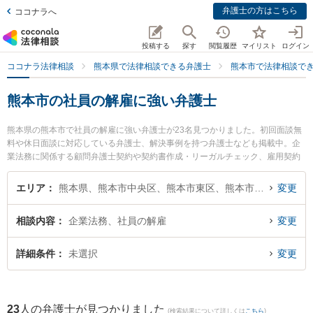
弁護士の方はこちら
ココナラへ
投稿する
探す
閲覧履歴
マイリスト
ログイン
ココナラ法律相談
熊本県で法律相談できる弁護士
熊本市で法律相談で
熊本市の社員の解雇に強い弁護士
熊本県の熊本市で社員の解雇に強い弁護士が23名見つかりました。初回面談無
料や休日面談に対応している弁護士、解決事例を持つ弁護士なども掲載中。企
業法務に関係する顧問弁護士契約や契約書作成・リーガルチェック、雇用契約
書・就業規則作成等の細かな分野での絞り込み検索もでき便利です。特に桜樹
法律事務所の園田 将吾弁護士や田迎法律事務所の髙瀬 真哉弁護士、東京スター
エリア
熊本県、熊本市中央区、熊本市東区、熊本市西区、熊本市南区、熊本市北区
変更
トアップ法律事務所 熊本支店の宮﨑 零生弁護士のプロフィール情報や弁護士費
用、強みなどが注目されています。『熊本市で土日や夜間に発生した社員の解
相談内容
企業法務、社員の解雇
変更
雇のトラブルを今すぐに弁護士に相談したい』『社員の解雇のトラブル解決の
実績豊富な近くの弁護士を検索したい』『初回相談無料で社員の解雇を法律相
談できる熊本市内の弁護士に相談予約したい』などでお困りの相談者さんにお
詳細条件
未選択
変更
すすめです。
23
人の弁護士が見つかりました
(検索結果について詳しくは
こちら
)