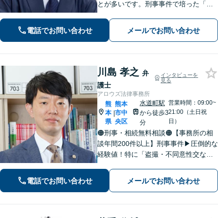
とが多いです。刑事事件で培った「交
渉力」を活かし様々な悩みの解決を図
れるのが最大の強み◎【刑事事件／警
電話でお問い合わせ
メールでお問い合わせ
察に呼び出されている方▶︎電話相談0
円】【相続／借金／人身事故▶︎相談0
円】
川島 孝之
弁
インタビューを
見る
護士
アロウズ法律事務所
水道町駅
営業時間：09:00~
熊
熊本
21:00（土日祝
本
市中
から徒歩3
|
県
央区
日）
分
🟠刑事・相続無料相談🟠【事務所の相
談年間200件以上】刑事事件▶︎圧倒的な
経験値！特に「盗撮・不同意性交など
性犯罪」の実績多数！相続▶︎「国税
局・証券会社」勤務で培った税の知識
電話でお問い合わせ
メールでお問い合わせ
を生かし、依頼者に寄り添った強いパ
ートナーになります【税理士資格あ
り】