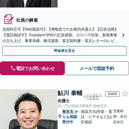
社員の解雇
全国対応可【Web面談可】【博報堂での企業内弁護士】【広告法務】
【電話相談可】YoutubeやSNSの広告規制、カスハラ対策、新規事業
の立ち上げ、事業承継、株式譲渡、英文契約書・英文レターのレビュ
ー・ドラフトなどに対応。
料金表を見る
電話でお問い合わせ
メールで面談予約
鮎川 泰輔
長崎県
インタビュ
ーを見る
弁護士
虎ノ門法律経済事務所 長崎支店
営業時
熊本市
か
面談方法(対面・電
らも相談
話・ビデオなど)は
間：本日
受付中
応相談
定休日