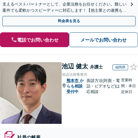
支えるベストパートナーとして、企業法務をお任せください。難しい
案件でも柔軟かつスピーディーに対応します！【他士業との連携も充
実】
料金表を見る
電話でお問い合わせ
メールでお問い合わせ
池辺 健太
弁護士
福岡県
池辺法律事務所
営業時
熊本市
か
面談方法(対面・電
らも相談
話・ビデオなど)は
間：本日
受付中
応相談
定休日
社員の解雇