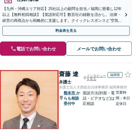
【九州・沖縄エリア対応】25社以上の顧問を担当／福岡に密着し12年
以上【無料初回相談】【英語対応可】数百社の経験を活かし、法律・
経営の両視点から戦略的に支援します。クイックレスポンスと”空気を
読む”法務に注力。コンプライアンス講師の実績多数
料金表を見る
電話でお問い合わせ
メールでお問い合わせ
齋藤 遼
福岡県
インタビュー
を見る
弁護士
弁護士法人大西総合法律事務所 福岡事務所
営業時
熊本市
か
面談方法(対面・電
らも相談
話・ビデオなど)は
間：本日
受付中
応相談
定休日