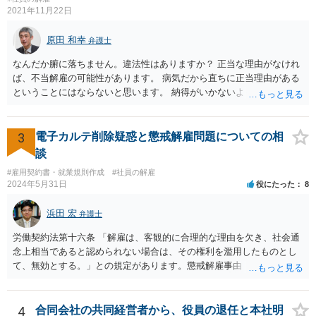
でしょうか？」 想定できる虚偽を前提に、相手と協議して詰めればよ
2021年11月22日
いかと思います。 確実な記録があれば、それによるのがよいですが、
すべては不可能でしょうので。 相手の言動には早急には返事をせずに
原田 和幸
弁護士
弁護士と相談しながら、対応策を検討する方がよいでしょう。 また、
なんだか腑に落ちません。違法性はありますか？ 正当な理由がなけれ
返還が難しい場合、損害賠償を請求する事はできますでしょうか？ 法
ば、不当解雇の可能性があります。 病気だから直ちに正当理由がある
的には可能ですが、立証の問題があります。 協議でも問題にできそう
ということにはならないと思います。 納得がいかないようであれば、
ですが、調停なども検討できるでしょう。 また、返還請求も損害賠償
お近くの弁護士に相談されて、しかるべき請求をされてもよいと思い
請求もせず、「詐欺」として、警察に被害届を出す事は可能でしょう
ます。
か？ 内容的には検討できますが、立証は、民事よりさらにワンランク
3
電子カルテ削除疑惑と懲戒解雇問題についての相
上がります。 警察に相談されてもよい事案だとは思います。
談
#雇用契約書・就業規則作成
#社員の解雇
2024年5月31日
役にたった
8
浜田 宏
弁護士
労働契約法第十六条 「解雇は、客観的に合理的な理由を欠き、社会通
念上相当であると認められない場合は、その権利を濫用したものとし
て、無効とする。」との規定があります。懲戒解雇事由（通常就業規
則に規定）に該当する行為が認められるかは、記載されている事情だ
けでは判断できませんが、解雇無効を争う余地はあるように思いま
す。 使用者の態度から見て交渉での解決は難しく、労働審判や訴訟
4
合同会社の共同経営者から、役員の退任と本社明