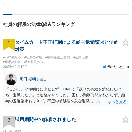
社員の解雇の法律Q&Aランキング
1
タイムカード不正打刻による給与返還請求と法的
対策
#不祥事対応
#社員の解雇
#顧問弁護士契約
#企業犯罪
#雇用契約書・就業規則作成
2023年2月19日
役にたった
8
岡田 晃朝
弁護士
「しかし、停職明けに出社せず、LINEで「残りの有給を消化したの
ち、退職したい」と連絡がきました。 正しい勤務時間がわからず、給
与の返還請求もできず、不正の後処理や急な退職により、社や他のス
タッフに多大な迷惑をかけ、その上、有給まで使われるというような
状況です。」 大変悪質ですね。打刻場所のデータと、これまでのタイ
ムカードの虚偽を確認し、突き付けて責任を問題にすることになるで
2
試用期間中の解雇されました。
しょう。 詐欺もありうるでしょうね。 「正しい時間がわからないとい
うタイムカード不正打刻による返還請求はどのようにおこなえばよい
#社員の解雇