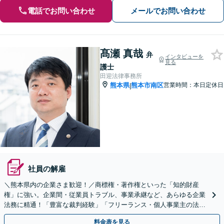
電話でお問い合わせ
メールでお問い合わせ
髙瀬 真哉
弁
インタビューを
見る
護士
田迎法律事務所
熊本県
熊本市南区
営業時間：本日定休日
|
社員の解雇
＼熊本県内の企業さま歓迎！／商標権・著作権といった「知的財産
権」に強い。企業間・従業員トラブル、事業承継など、あらゆる企業
法務に精通！「豊富な裁判経験」「フリーランス・個人事業主の法務
も可」【初回相談無料】
料金表を見る