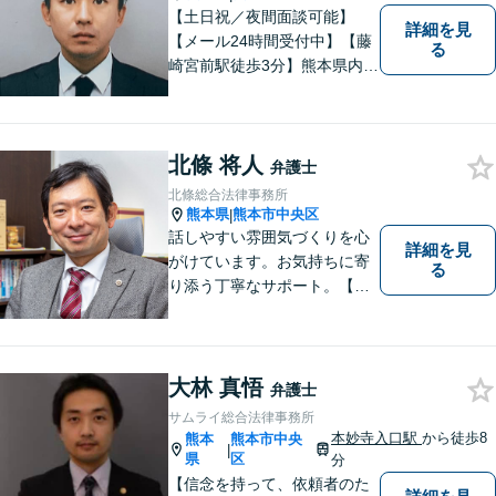
【土日祝／夜間面談可能】
詳細を見
【メール24時間受付中】【藤
る
崎宮前駅徒歩3分】熊本県内及
び周辺地域から法律相談受付
中です。交通事故・男女関係
等の問題から、刑事、経営者
北條 将人
の方の契約関係トラブルまで
弁護士
幅広くご相談いただいており
北條総合法律事務所
ます。お気軽にご相談くださ
熊本県
熊本市中央区
|
い。
話しやすい雰囲気づくりを心
詳細を見
がけています。お気持ちに寄
る
り添う丁寧なサポート。【借
金・債務整理】将来を見据え
た最善策をご提案【労働・雇
用】証拠集めから手厚くサポ
ート。企業からのご相談も承
大林 真悟
弁護士
ります【交通事故】弁護士費
サムライ総合法律事務所
用特約の利用可【夜間・休日
本妙寺入口駅
から徒歩8
熊本
熊本市中央
|
面談可】
県
区
分
【信念を持って、依頼者のた