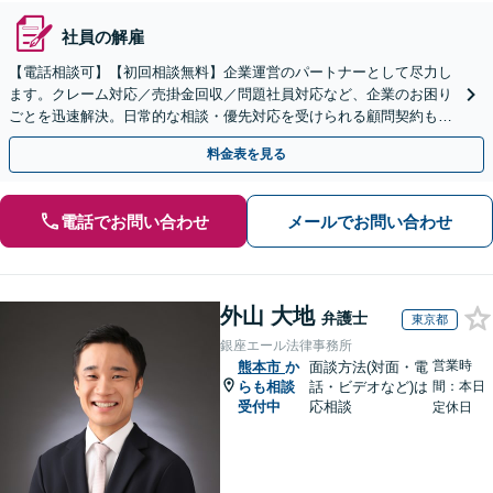
社員の解雇
【電話相談可】【初回相談無料】企業運営のパートナーとして尽力し
ます。クレーム対応／売掛金回収／問題社員対応など、企業のお困り
ごとを迅速解決。日常的な相談・優先対応を受けられる顧問契約もお
すすめ【夜間・休日対応】【完全個室】【天神南駅直結】
料金表を見る
電話でお問い合わせ
メールでお問い合わせ
外山 大地
弁護士
東京都
銀座エール法律事務所
営業時
熊本市
か
面談方法(対面・電
らも相談
話・ビデオなど)は
間：本日
受付中
応相談
定休日