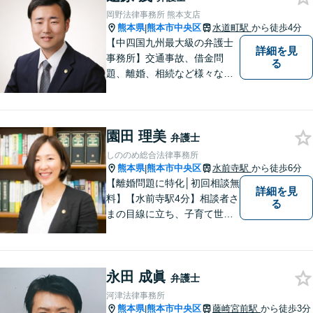
ら遺言書までトータルサポー
岡野法律事務所 熊本支店
ト【JR熊本駅から徒歩1分】
熊本県
熊本市中央区
水道町駅
から徒歩4分
|
【中四国九州最大級の弁護士
詳細を見
事務所】交通事故、借金問
る
題、離婚、相続など様々な問
題について、「何度でも無
料」の相談を行っています！
まずはお気軽にご相談くださ
園田 理美
い！
弁護士
しののめ総合法律事務所
熊本県
熊本市中央区
水前寺駅
から徒歩6分
|
【離婚問題に特化│初回相談無
詳細を見
料】【水前寺駅4分】相談者さ
る
まの目線に立ち、子育て世代
の離婚から熟年離婚まで、幅
広くサポートします【弁護士2
名体制可】話しやすい雰囲気
永田 成眞
を大切にし、じっくりお話を
弁護士
伺ったうえで最適な解決策を
河津法律事務所
ご提案します【完全個室】
熊本県
熊本市中央区
藤崎宮前駅
から徒歩3分
|