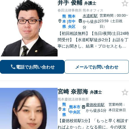
井手 俊輔
弁護士
春田法律事務所 熊本オフィス
水道町駅
営業時間：00:00~
熊
熊本
23:59（土日祝
本
市中
から徒歩2
|
県
央区
日）
分
【初回相談無料】【当日/夜間/土日24時
間受付】【水道町駅徒歩2分】お話を丁
寧にお聞きし、結果・プロセスともに
ご満足していただけるサービスを提供
いたします。
電話でお問い合わせ
メールでお問い合わせ
宮崎 奈那海
弁護士
熊本慶徳法律事務所
熊
慶徳校前駅
営業時間：
熊本市
本
|
本日定休日
から徒歩1分
中央区
県
【慶徳校前駅1分】「もっと早く相談す
ればよかった」となる前に、今の状況