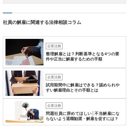
裁判例もありますが、含まれるとする見解もあり、争いがあるところ
です（なお、含まれないとしても、民法の不法行為などの別の法律構
成で賠償請求される可能性もあります）。 報酬が無いというのは、会
社として正式な手続きを経て無報酬と取り決めているということでし
社員の解雇に関連する法律相談コラム
ょうか。また、定款や他の規程などに退職慰労金の定めなどがござい
ませんでしょうか。役員の残りの任期はどのくらいの期間でしょう
か。これらも確認しておかれた方がよろしいかと思います。 辞任や任
期満了という他の退任方法であれば、解任のような損害賠償の定めは
企業法務
ないため、これらの代替方法を取ることができないかも検討点です。
整理解雇とは？判断基準となる4つの要
件や正当に解雇するための手順
企業法務
試用期間中に解雇はできる？認められや
すい解雇理由とその手順とは
企業法務
問題社員に辞めてほしい│不当解雇にな
らないよう退職勧奨・解雇を促すには？