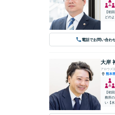
【初回
どのよ
電話でお問い合わ
大岸 
アロウズ
熊本
【初回
務所の
い【水