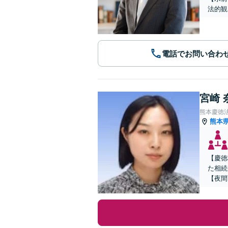
法的観
電話でお問い合わ
宮崎 
熊本慶徳
熊本
【慶徳
た相続
【夜間