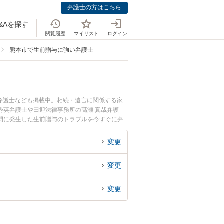
弁護士の方はこちら
&Aを探す
閲覧履歴
マイリスト
ログイン
熊本市で生前贈与に強い弁護士
弁護士なども掲載中。相続・遺言に関係する家
秀英弁護士や田迎法律事務所の髙瀬 真哉弁護
間に発生した生前贈与のトラブルを今すぐに弁
きる熊本市内の弁護士に相談予約したい』などで
変更
変更
変更