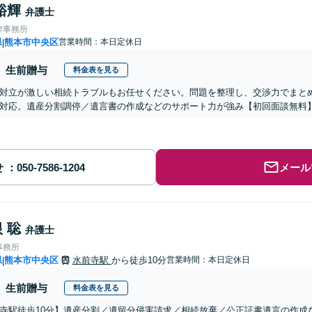
裕輝
弁護士
律事務所
県
熊本市中央区
営業時間：本日定休日
|
生前贈与
料金表を見る
対立が激しい相続トラブルもお任せください。問題を整理し、交渉力でまと
対応。遺産分割調停／遺言書の作成などのサポート力が強み【初回面談無料
せ
メール
 聡
弁護士
事務所
県
熊本市中央区
水前寺駅
から徒歩10分
営業時間：本日定休日
|
生前贈与
料金表を見る
寺駅徒歩10分】遺産分割／遺留分侵害請求／相続放棄／公正証書遺言の作成