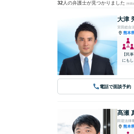
32
人の弁護士が見つかりました
(検索
大津 
宮田総合
熊本
【民事
にもし
電話で面談予約
髙瀬 
田迎法律
熊本