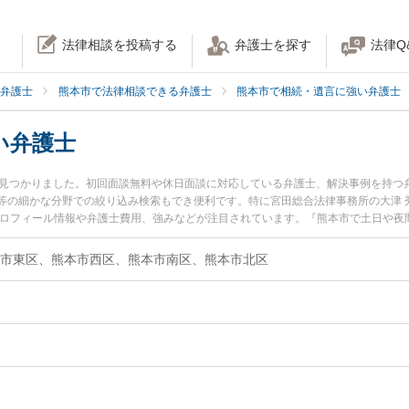
法律相談を投稿する
弁護士を探す
法律Q
弁護士
熊本市で法律相談できる弁護士
熊本市で相続・遺言に強い弁護士
い弁護士
名見つかりました。初回面談無料や休日面談に対応している弁護士、解決事例を持つ
等の細かな分野での絞り込み検索もでき便利です。特に宮田総合法律事務所の大津 
プロフィール情報や弁護士費用、強みなどが注目されています。『熊本市で土日や夜
の実績豊富な近くの弁護士を検索したい』『初回相談無料で生前贈与を法律相談で
市東区、熊本市西区、熊本市南区、熊本市北区