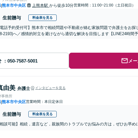
県
熊本市中央区
上熊本駅
から徒歩10分
営業時間：11:00~21:00（土日祝日）
|
生前贈与
料金表を見る
電話予約受付可】熊本市で相続問題や不動産が絡む家族問題で弁護士をお探しな
-288-2193)へ／感情的対立を避けながら適切な解決を目指します【LINE24
せ
メー
真由美
弁護士
インタビューを見る
律事務所
県
熊本市中央区
営業時間：本日定休日
|
生前贈与
料金表を見る
相談可能】相続，遺言など，親族間のトラブルでお悩みの方は，ぜひお早め