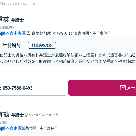
結果について詳しくは
こちら
)
秀英
弁護士
法律事務所
県
熊本市中央区
慶徳校前駅
から徒歩1分
営業時間：本日定休日
|
生前贈与
料金表を見る
信託士の資格を所有】弁護士が最適な解決策をご提案します【遺言書の作成
っかりとした対策を！財産贈与／相続放棄／調停など面倒な手続きや交渉は
メー
真哉
弁護士
インタビューを見る
事務所
県
熊本市南区
営業時間：本日定休日
|