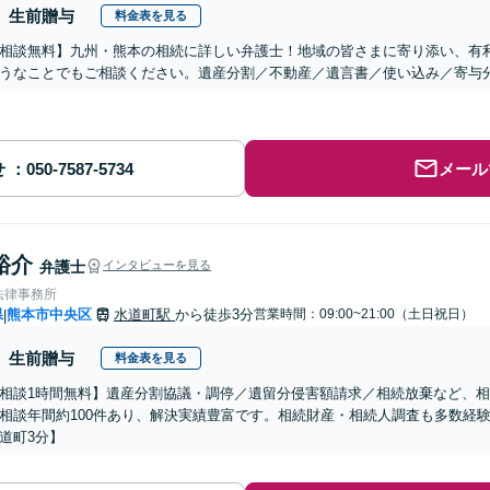
生前贈与
料金表を見る
相談無料】九州・熊本の相続に詳しい弁護士！地域の皆さまに寄り添い、有
うなことでもご相談ください。遺産分割／不動産／遺言書／使い込み／寄与
せ
メール
裕介
弁護士
インタビューを見る
法律事務所
県
熊本市中央区
水道町駅
から徒歩3分
営業時間：09:00~21:00（土日祝日）
|
生前贈与
料金表を見る
相談1時間無料】遺産分割協議・調停／遺留分侵害額請求／相続放棄など、
相談年間約100件あり、解決実績豊富です。相続財産・相続人調査も多数経
道町3分】