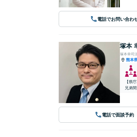
電話でお問い合わ
塚本 
塚本幸司
熊本
【県庁
兄弟間
電話で面談予約