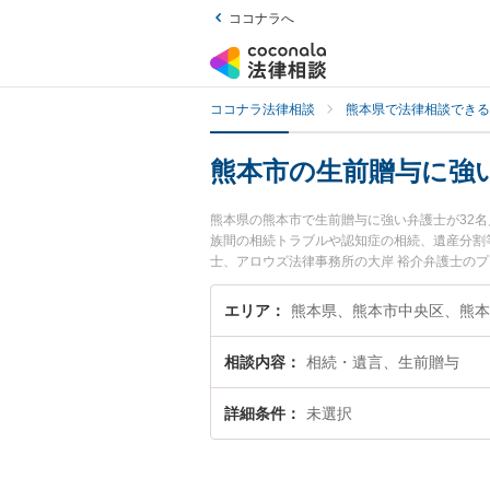
ココナラへ
ココナラ法律相談
熊本県で法律相談できる
熊本市の生前贈与に強
熊本県の熊本市で生前贈与に強い弁護士が32
族間の相続トラブルや認知症の相続、遺産分割
士、アロウズ法律事務所の大岸 裕介弁護士の
護士に相談したい』『生前贈与のトラブル解決
お困りの相談者さんにおすすめです。
エリア
熊本県、熊本市中央区、熊本
相談内容
相続・遺言、生前贈与
詳細条件
未選択