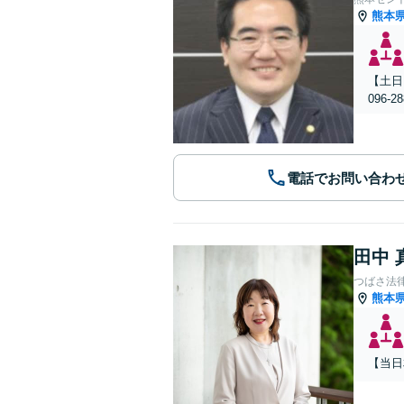
熊本
【土日
096
電話でお問い合わ
田中 
つばさ法
熊本
【当日