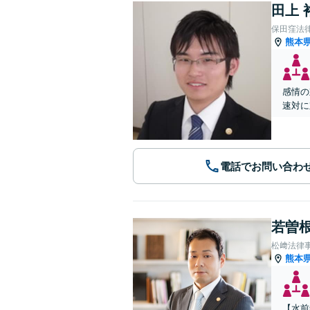
田上 
保田窪法
熊本
感情の
速対に
電話でお問い合わ
若曽根
松﨑法律
熊本
【水前