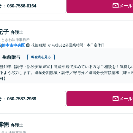
せ
メール
紀子
弁護士
人ときわ法律事務所
県
熊本市中央区
花畑町駅
から徒歩2分
営業時間：本日定休日
|
生前贈与
料金表を見る
歴19年【調停・訴訟実績豊富】遺産相続で揉めている方はご相談を！気持ち
るよう尽力します。遺産分割協議・調停／寄与分／遺留分侵害額請求【即日
可】
せ
メール
博徳
弁護士
トラル法律事務所