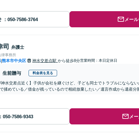
せ
メール
幸司
弁護士
法律事務所
県
熊本市中央区
神水交差点駅
から徒歩8分
営業時間：本日定休日
|
生前贈与
料金表を見る
/神水交差点近く】子供が会社を継ぐけど、子ども同士でトラブルにならない
で揉めている／借金が残っているので相続放棄したい／遺言作成から遺産分
メー