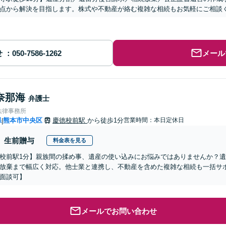
点から解決を目指します。株式や不動産が絡む複雑な相続もお気軽にご相談
せ
メール
奈那海
弁護士
法律事務所
県
熊本市中央区
慶徳校前駅
から徒歩1分
営業時間：本日定休日
|
生前贈与
料金表を見る
校前駅1分】親族間の揉め事、遺産の使い込みにお悩みではありませんか？
放棄まで幅広く対応。他士業と連携し、不動産を含めた複雑な相続も一括サポ
面談可】
メールでお問い合わせ