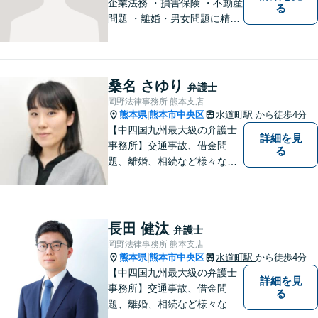
企業法務 ・損害保険 ・不動産
る
問題 ・離婚・男女問題に精通
した弁護士が迅速に対応いた
します。お困りの方は、お気
軽にご相談ください。
桑名 さゆり
弁護士
岡野法律事務所 熊本支店
熊本県
熊本市中央区
水道町駅
から徒歩4分
|
【中四国九州最大級の弁護士
詳細を見
事務所】交通事故、借金問
る
題、離婚、相続など様々な問
題について、「何度でも無
料」の相談を行っています！
まずはお気軽にご相談くださ
い！
長田 健汰
弁護士
岡野法律事務所 熊本支店
熊本県
熊本市中央区
水道町駅
から徒歩4分
|
【中四国九州最大級の弁護士
詳細を見
事務所】交通事故、借金問
る
題、離婚、相続など様々な問