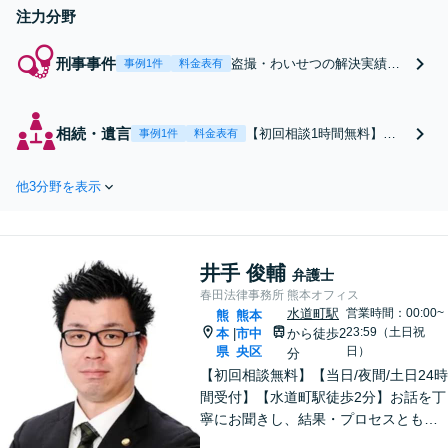
円】
注力分野
刑事事件
盗撮・わいせつの解決実績多
事例1件
料金表有
数◎暴行や窃盗なども幅広く
対応。☎️警察に呼び出されて
いる方▶︎電話相談0円！スピー
相続・遺言
【初回相談1時間無料】遺
事例1件
料金表有
ド勝負の刑事事件、不利にな
産分割協議・調停／遺留分
る前にご相談を！冤罪の弁護
侵害額請求／相続放棄な
経験あり。更生のサポートも
他3分野を表示
ど、相続トラブルに幅広く
お任せ【事務所の相談年間200
対応します。事務所の相談
件以上】【土日祝対応】
年間約100件あり、解決実
績豊富です。相続財産・相
井手 俊輔
続人調査も多数経験あり。
弁護士
遺言書の作成もお任せくだ
春田法律事務所 熊本オフィス
さい【水道町3分】
水道町駅
営業時間：00:00~
熊
熊本
23:59（土日祝
本
市中
から徒歩2
|
県
央区
日）
分
【初回相談無料】【当日/夜間/土日24時
間受付】【水道町駅徒歩2分】お話を丁
寧にお聞きし、結果・プロセスともに
ご満足していただけるサービスを提供