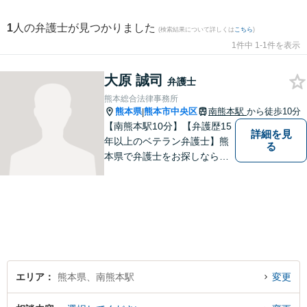
1
人の弁護士が見つかりました
(検索結果について詳しくは
こちら
)
1件中 1-1件を表示
大原 誠司
弁護士
熊本総合法律事務所
熊本県
熊本市中央区
南熊本駅
から徒歩10分
|
【南熊本駅10分】【弁護歴15
詳細を見
年以上のベテラン弁護士】熊
る
本県で弁護士をお探しなら、
まずはご連絡ください！離婚
／借金／刑事事件／相続な
ど、幅広い法律問題に精通し
ています。皆様にとって一番
のパートナーとなれるよう、
精一杯取り組ませていただき
ます。
エリア
熊本県、南熊本駅
変更