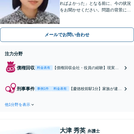
ればよかった」となる前に、今の状況
をお聞かせください。問題の背景にも
目を向け、あなたの気持ちにしっかり
寄り添います。【WEB相談可能】【夜
間面談可】
メールでお問い合わせ
注力分野
債権回収
【債権回収会社・役員の経験】現実的
料金表有
な見通しに基づきスピーディーに解決
を目指します。売掛金、家賃滞納、養
育費など幅広く対応。訴訟や強制執行
刑事事件
【慶徳校前駅1分】家族が逮捕
事例1件
料金表有
もお任せください。費用倒れのリスク
されたらすぐにご相談くださ
も丁寧に説明します。【慶徳校前駅1
い。早期釈放や示談交渉に全
分】【夜間面談可】
他1分野を表示
力を尽くします。熊本中央・
東・南・北合志・大津など各
警察署へ迅速に対応。電話・
WEB相談も対応可能【夜間面
大津 秀英
談可】
弁護士