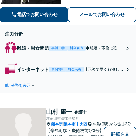
いたします。
電話でお問い合わせ
メールでお問い合わせ
注力分野
離婚・男女問題
◆離婚・不倫に強い
事例10件
料金表有
弁護士◆【早く解決
したい】【責任を取
らせたい】【減額し
インターネット
【示談で早く解決した
事例3件
料金表有
たい】【内密に解決
い】【賠償金を抑えた
したい】
い】【開示請求に納得
他1分野を表示
できない】【加害者に
賠償請求したい】
山村 康一
弁護士
津留山村法律事務所
熊本県
熊本市中央区
辛島町駅
から徒歩3分
|
【辛島町駅・慶徳校前駅3分】
詳細を見