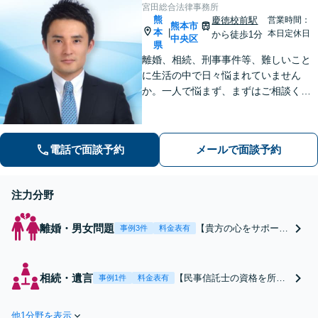
宮田総合法律事務所
熊
慶徳校前駅
営業時間：
熊本市
本
|
本日定休日
から徒歩1分
中央区
県
離婚、相続、刑事事件等、難しいこと
に生活の中で日々悩まれていません
か。一人で悩まず、まずはご相談くだ
さい。貴方の悩みを一緒に解決しま
す。貴方の悩みが法律で解決できる
か、解決できるとしてどういった解決
電話で面談予約
メールで面談予約
策があるかご提案します。
注力分野
離婚・男女問題
【貴方の心をサポート
事例3件
料金表有
します】感情的な対立
が多い離婚事件は、考
慮すべき項目も多く、
相続・遺言
【民事信託士の資格を所
事例1件
料金表有
精神的に疲弊してしま
有】弁護士が最適な解決策
います。貴方の思いを
をご提案します【遺言書の
丁寧に聞き取り、希望
他1分野を表示