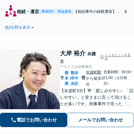
性犯罪の実績多数！熊本県内
で逮捕された、警察から呼び
相続・遺言
【相続事件の経験豊富】
事例2件
料金表有
出されたらすぐお電話を！実
【初回相談1時間無料】相
積豊富な弁護士がスピード対
続財産・相続人の調査から
応。粘り強い示談交渉＆スム
他3分野を表示
お任せください。遺産分割
ーズな身柄解放に向け尽力
協議をサポート&アドバイ
【事務所の相談年間200件以
ス。揉めない相続・後悔の
上】
ない解決に定評【事務所と
大岸 裕介
して相談年間約100件】
弁護
インタビューを見
る
士
アロウズ法律事務所
水道町駅
営業時間：09:00~
熊
熊本
21:00（土日祝
本
市中
から徒歩3
|
県
央区
日）
分
【水道町3分】💬「親しみやすい」「話
しやすい」と皆さまに言って頂けるこ
とが多いです。刑事事件で培った「交
渉力」を活かし様々な悩みの解決を図
れるのが最大の強み◎【刑事事件／警
電話でお問い合わせ
メールでお問い合わせ
察に呼び出されている方▶︎電話相談0
円】【相続／借金／人身事故▶︎相談0