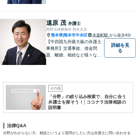
題について、「何度でも無
料」の相談を行っています！
まずはお気軽にご相談くださ
い！
遠原 茂
弁護士
岡野法律事務所 熊本支店
熊本県
熊本市中央区
水道町駅
から徒歩4分
|
【中四国九州最大級の弁護士
詳細を見
事務所】交通事故、借金問
る
題、離婚、相続など様々な問
題について、「何度でも無
料」の相談を行っています！
まずはお気軽にご相談くださ
い！
その他
「分野」の絞り込み検索で、自分に合う
弁護士を探そう！│ココナラ法律相談の
説明書
法律Q&A
分野がわからない方、相談というより質問がしたい方は弁護士に問い合わせる