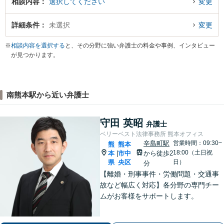
相談内容
選択してください
変更
詳細条件
未選択
変更
※
相談内容を選択する
と、その分野に強い弁護士の料金や事例、インタビュー
が見つかります。
南熊本駅から近い弁護士
守田 英昭
弁護士
ベリーベスト法律事務所 熊本オフィス
辛島町駅
営業時間：09:30~
熊
熊本
18:00（土日祝
本
市中
から徒歩2
|
県
央区
日）
分
【離婚・刑事事件・労働問題・交通事
故など幅広く対応】各分野の専門チー
ムがお客様をサポートします。