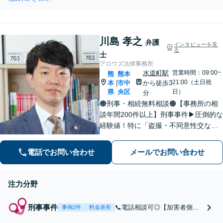
作成】遺族間トラブルに発
する結果を獲得するた
展させないためにもしっか
めに、日々細かく連携
りとした対策を！財産贈与
を取りながら貴方の新
／相続放棄／調停など面倒
生活に向けた第一歩を
川島 孝之
な手続きや交渉はすべて弁
弁護
インタビューを見
サポートします。
る
護士が代行します。
士
アロウズ法律事務所
水道町駅
営業時間：09:00~
熊
熊本
21:00（土日祝
本
市中
から徒歩3
|
県
央区
日）
分
🟠刑事・相続無料相談🟠【事務所の相
談年間200件以上】刑事事件▶︎圧倒的な
経験値！特に「盗撮・不同意性交など
性犯罪」の実績多数！相続▶︎「国税
局・証券会社」勤務で培った税の知識
電話でお問い合わせ
メールでお問い合わせ
を生かし、依頼者に寄り添った強いパ
ートナーになります【税理士資格あ
り】
注力分野
刑事事件
📞電話相談可◎【加害者側に
事例2件
料金表有
注力】盗撮・不同意性交など