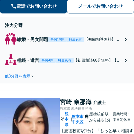
電話でお問い合わせ
メールでお問い合わせ
注力分野
離婚・男女問題
【初回相談無料】あ
事例10件
料金表有
なたの利益の最大化
を目指します。まず
は電話・メールで状
相続・遺言
【初回相談60分無料】【全
事例4件
料金表有
況を丁寧にお聞きし
国対応】税理士・司法書士
ます。「離婚を希望
と連携可能！遺産分割／遺
している」「離婚を
他3分野を表示
留分／遺言書作成／相続放
切り出された」「不
棄／相続人・財産調査／相
貞の慰謝料請求をし
続税対策等お任せくださ
たい」等お任せくだ
い。【明瞭な料金プラン】
さい。【リーズナブ
宮崎 奈那海
【解決実績豊富】【電話相
弁護士
ルな料金設定】
談可】
熊本慶徳法律事務所
熊
慶徳校前駅
営業時間：
熊本市
本
|
本日定休日
から徒歩1分
中央区
県
【慶徳校前駅1分】「もっと早く相談す