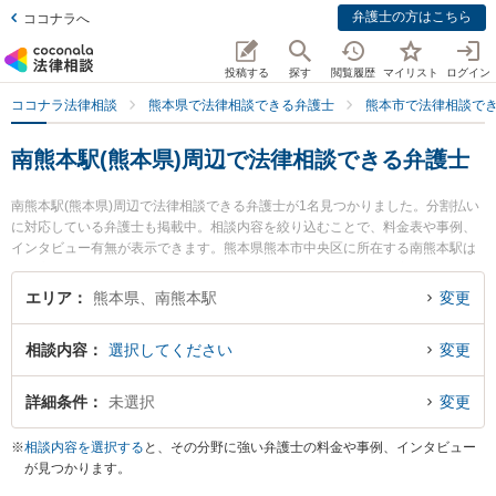
弁護士の方はこちら
ココナラへ
投稿する
探す
閲覧履歴
マイリスト
ログイン
ココナラ法律相談
熊本県で法律相談できる弁護士
熊本市で法律相談で
南熊本駅(熊本県)周辺で法律相談できる弁護士
南熊本駅(熊本県)周辺で法律相談できる弁護士が1名見つかりました。分割払い
に対応している弁護士も掲載中。相談内容を絞り込むことで、料金表や事例、
インタビュー有無が表示できます。熊本県熊本市中央区に所在する南熊本駅は
阿蘇高原線沿線の駅です。より多くの弁護士から探したいときは市区町村検索
や同一路線のより大きな駅も追加選択して探すと良いでしょう。特に熊本総合
エリア
熊本県、南熊本駅
変更
法律事務所の大原 誠司弁護士のプロフィール情報や弁護士費用、強みなどが注
目されています。『自動車事故のトラブルを勤務先から通いやすい南熊本駅周
相談内容
選択してください
変更
辺に事務所を構える弁護士に面談予約したい』『自動車事故のトラブル解決の
実績豊富な南熊本駅近くの弁護士を検索したい』『初回無料で自動車事故を法
律相談できる南熊本駅付近の弁護士に面談予約したい』などでお困りの相談者
詳細条件
未選択
変更
さんにおすすめです。
※
相談内容を選択する
と、その分野に強い弁護士の料金や事例、インタビュー
が見つかります。