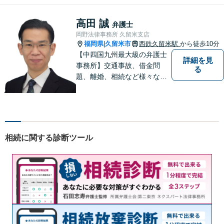
す法人・個人の方々には、経
営課題の解決に向けた最適な
高田 誠
弁護士
法的サポートを提供し、安定
岡野法律事務所 久留米支店
した経営基盤の構築をお手伝
福岡県
久留米市
西鉄久留米駅
から徒歩10分
|
いいたします。
【中四国九州最大級の弁護士
詳細を見
事務所】交通事故、借金問
る
題、離婚、相続など様々な問
題について、「何度でも無
料」の相談を行っています！
まずはお気軽にご相談くださ
い！
相続に関する診断ツール