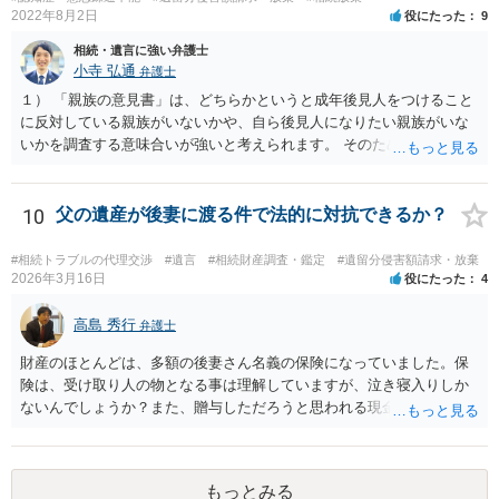
が納得できる内容になれば、お互いに署名捺印する。 という流れで
2022年8月2日
役にたった
9
す。 合意書等に署名捺印してもいいか不安があるようでしたら、署名
相続・遺言に強い弁護士
捺印する前に、相談者様も別の弁護士に相談して確認してもらうので
小寺 弘通
弁護士
もいいと思います。 ⑵振込先が弁護士宛であることについて 代理人弁
護士の預り口座を振込先とするのはよくあることです。 問題ないと思
１） 「親族の意見書」は、どちらかというと成年後見人をつけること
います。
に反対している親族がいないかや、自ら後見人になりたい親族がいな
いかを調査する意味合いが強いと考えられます。 そのため、ご相談の
ご事情であれば無視してしまっても特に不都合はないと考えられま
す。 ２） 場合によっては、介護や被後見人の財産の処分等に関して、
後見人から相談があることも考えられます。 また、お祖母さんがお亡
10
父の遺産が後妻に渡る件で法的に対抗できるか？
くなりになった場合、相続人となる可能性がありますが、 その場合は
相続放棄されれば問題ありません。 ３） 完全に拒否する方法はないか
#相続トラブルの代理交渉
#遺言
#相続財産調査・鑑定
#遺留分侵害額請求・放棄
もしれませんが、 関わりを持ちたくないとのことでしたら、親族の意
2026年3月16日
役にたった
4
見書にその旨を記載して提出しておけば良いかも知れません。 後見人
としても、関わりを拒否している親族にあえて連絡をしてくる可能性
高島 秀行
弁護士
は低いと考えられます。 以上、ご参考になさってください。
財産のほとんどは、多額の後妻さん名義の保険になっていました。保
険は、受け取り人の物となる事は理解していますが、泣き寝入りしか
ないんでしょうか？また、贈与しただろうと思われる現金の引き出し
も数年ありました。この現金についても泣き寝入りしかないんでしょ
うか？ 保険は原則として受取人のものですが、遺産全体での保険金
の割合が高い場合、掛け金が一括払いで、保険金が掛け金の額と同様
もっとみる
の額の場合などは特別受益として遺留分の対象となる可能性がありま