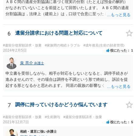
ＡＢＣ間の遺産分割協議に基づく現実の分割（たとえば預金の解約）
がなされていないことを前提として回答いたします。 ＡＢＣ間の遺産
分割協議は，法律上（建前上）は，口頭で合意に至ったものであって
も有効です。 しかし，口頭で合意したことを立証する方法がありませ
ん。 また，不動産の名義を移転するためには，遺産分割協議書への署
名捺印を得る必要があります。 したがって，残念ながら，「ＡＢＣ間
6
遺留分請求における問題と対応について
の遺産分割協議が有効に成立している」という前提に基づく主張は困
難と思われます。 「ＡＢＣ間の遺産分割協議は未了のまま，ＡとＢが
#遺留分侵害額請求・放棄
#家族間の相続トラブル
#成年後見(生前の財産管理)
死亡し，二次相続が発生した」という前提に基づいて協議を進める必
2024年2月5日
役にたった
1
要があります。 もちろん，Ｃの立場としては，ＡＢＣ間の遺産分割協
議の内容を前提とした主張をすることが最も有利ですが，ＡＢの相続
泉 亮介
弁護士
人は応じない姿勢を示していることから，実現は困難だと思います。
申立書を受領しながら、相手が対応をしないとなると、調停手続きが
主張としては維持しつつも，現実的な解決方法（遺産分割協議の落と
進みませんので、その場合は調停を不調という形で終結し、訴訟を提
しどころ）としては，譲歩することを甘受しなければならないかもし
起する形となるかと思われます。 同居の親族の影響なく、というのは
れません。
難しいでしょう。ただ、裁判や調停の中では主張等が書面で残るた
め、後からひっくり返すということは難しくなってくるかと思われま
す。 公開相談の場でのご相談については、どうしても限界が出てしま
7
調停に持っていけるかどうか悩んでいます
うため、一度個別にご相談をされることをお勧めいたします。
#遺留分侵害額請求・放棄
#生前贈与
#遺留分侵害額請求・放棄
2021年12月7日
役にたった
5
相続・遺言に強い弁護士