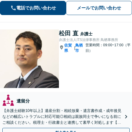
り、最善を尽くします。「相談者様に
電話でお問い合わせ
メールでお問い合わせ
寄り添い親身に対応」【個室対応／守
秘義務厳守】
松田 直
弁護士
弁護士法人ITS法律事務所 鳥栖事務所
佐賀
鳥栖
営業時間：09:00~17:00（平
|
県
市
日）
遺留分
【弁護士経験10年以上】遺産分割・相続放棄・遺言書作成・成年後見
などの幅広いトラブルに対応可能◎相続は親族同士で争いになる前に
ご相談ください。税理士・行政書士と連携して素早く対処します【夜
間・休日の相談可能】【初回のご相談30分無料】