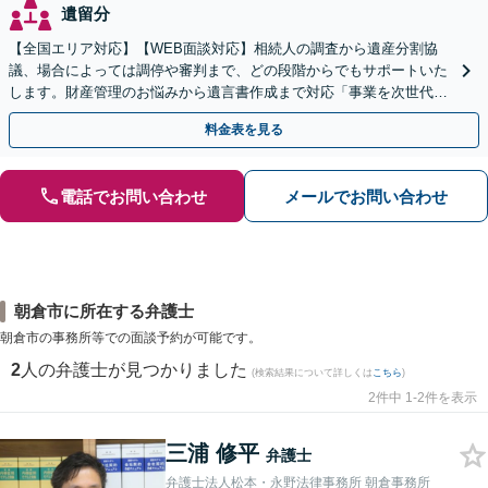
遺留分
【全国エリア対応】【WEB面談対応】相続人の調査から遺産分割協
議、場合によっては調停や審判まで、どの段階からでもサポートいた
します。財産管理のお悩みから遺言書作成まで対応「事業を次世代に
引き継ぐ安心の事業承継をサポート」【完全個室相談】
料金表を見る
電話でお問い合わせ
メールでお問い合わせ
朝倉市に所在する弁護士
朝倉市の事務所等での面談予約が可能です。
2
人の弁護士が見つかりました
(検索結果について詳しくは
こちら
)
2件中 1-2件を表示
三浦 修平
弁護士
弁護士法人松本・永野法律事務所 朝倉事務所