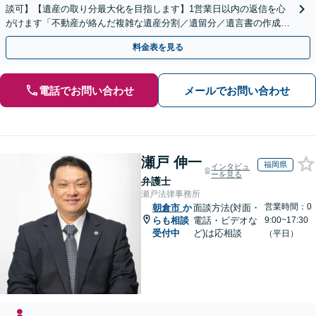
談可】【遺産の取り分最大化を目指します】1営業日以内の返信を心
がけます「不動産が絡んだ複雑な遺産分割／遺留分／遺言書の作成・
執行／事業承継など、お任せください」【休日相談あり】
料金表を見る
電話でお問い合わせ
メールでお問い合わせ
瀬戸 伸一
福岡県
インタビュ
ーを見る
弁護士
瀬戸法律事務所
営業時間：0
朝倉市
か
面談方法(対面・
らも相談
電話・ビデオな
9:00~17:30
受付中
ど)は応相談
（平日）