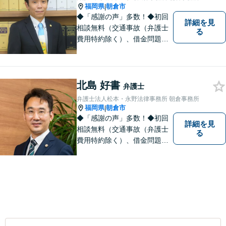
福岡県
朝倉市
|
◆「感謝の声」多数！◆初回
詳細を見
相談無料（交通事故（弁護士
る
費用特約除く）、借金問題、
相続・遺言、離婚・男女問題
に限る）◆11260件の相談実
績（令和1～7年合計）
北島 好書
弁護士
弁護士法人松本・永野法律事務所 朝倉事務所
福岡県
朝倉市
|
◆「感謝の声」多数！◆初回
詳細を見
相談無料（交通事故（弁護士
る
費用特約除く）、借金問題、
相続・遺言、離婚・男女問題
に限る）◆弁護士歴12年以上
◆11260件の相談実績（令和1
～7年合計）