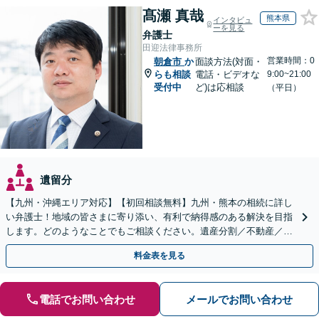
髙瀬 真哉
熊本県
インタビュ
ーを見る
弁護士
田迎法律事務所
営業時間：0
朝倉市
か
面談方法(対面・
らも相談
電話・ビデオな
9:00~21:00
受付中
ど)は応相談
（平日）
遺留分
【九州・沖縄エリア対応】【初回相談無料】九州・熊本の相続に詳し
い弁護士！地域の皆さまに寄り添い、有利で納得感のある解決を目指
します。どのようなことでもご相談ください。遺産分割／不動産／遺
言書／使い込み／寄与分／遺留分／相続放棄【完全個室】
料金表を見る
電話でお問い合わせ
メールでお問い合わせ