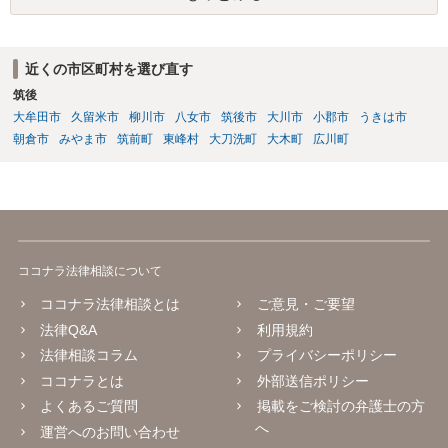
す。 多額の現金の引き出しは、相手に渡ったかどうか、そのとき父
の判断能力など事情によります。 弁護士に面談で詳しい事情を話し
て相談された方がよいと思います。
近くの市区町村を選び直す
筑後
大牟田市
久留米市
柳川市
八女市
筑後市
大川市
小郡市
うきは市
朝倉市
みやま市
筑前町
東峰村
大刀洗町
大木町
広川町
ココナラ法律相談について
ココナラ法律相談とは
ご意見・ご要望
法律Q&A
利用規約
法律相談コラム
プライバシーポリシー
ココナラとは
外部送信ポリシー
よくあるご質問
掲載をご検討の弁護士の方
へ
運営へのお問い合わせ