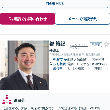
な問題も粘り強く対応し、解決に導きます。
料金表を見る
電話でお問い合わせ
メールで面談予約
都 裕記
東京都
インタビュー
を見る
弁護士
弁護士法人新都法律事務所 東京事務所
営業時間：0
朝倉市
か
面談方法(対面・
らも相談
電話・ビデオな
9:00~19:00
受付中
ど)は応相談
（平日）
遺留分
【全国対応】大阪・東京の2拠点でチームで迅速対応【電話・WEB相