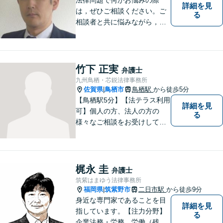
詳細を見
は，ぜひご相談ください。ご
る
相談者と共に悩みながら，い
い解決を目指したいと思って
おります
竹下 正実
弁護士
九州鳥栖・芯鋭法律事務所
佐賀県
鳥栖市
鳥栖駅
から徒歩5分
|
【鳥栖駅5分】【法テラス利用
詳細を見
可】個人の方、法人の方の
る
様々なご相談をお受けしてお
ります。依頼者様のお話をし
っかりお聞きし、お気持ちや
ご事情に沿った解決策をご提
案いたします。【債務整理・
梶永 圭
弁護士
残業代請求については初回面
筑紫はまゆう法律事務所
談無料】【土日祝・夜間相談
福岡県
筑紫野市
二日市駅
から徒歩9分
|
可】
身近な専門家であることを目
詳細を見
指しています。【注力分野】
る
企業法務・労務、労働（残