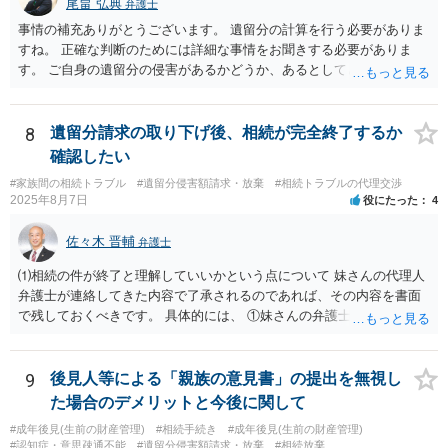
尾畠 弘典
弁護士
事情の補充ありがとうございます。 遺留分の計算を行う必要がありま
すね。 正確な判断のためには詳細な事情をお聞きする必要がありま
す。 ご自身の遺留分の侵害があるかどうか、あるとしてどの程度の金
額となるかを正確に把握されたいのであれば、一度お近くの弁護士に
相談されるのが良いと思います。
8
遺留分請求の取り下げ後、相続が完全終了するか
確認したい
#家族間の相続トラブル
#遺留分侵害額請求・放棄
#相続トラブルの代理交渉
2025年8月7日
役にたった
4
佐々木 晋輔
弁護士
⑴相続の件が終了と理解していいかという点について 妹さんの代理人
弁護士が連絡してきた内容で了承されるのであれば、その内容を書面
で残しておくべきです。 具体的には、 ①妹さんの弁護士に対して、連
絡してきた内容（遺留分請求は取り下げる、唯一執行されていない母
の預金を振り込めば終了など）を記載した合意書等の書面を作成して
もらう。 ②相談者様はその書面の内容をしっかり確認する。納得でき
9
後見人等による「親族の意見書」の提出を無視し
ない部分があれば、説明を求めたり、修正を求める。 なお、相続に
た場合のデメリットと今後に関して
関してお互いに債権債務がないことを確認する旨を記載してもらいま
#成年後見(生前の財産管理)
#相続手続き
#成年後見(生前の財産管理)
しょう。その記載があれば、相続の件は終了となります。 ③合意書等
#認知症・意思疎通不能
#遺留分侵害額請求・放棄
#相続放棄