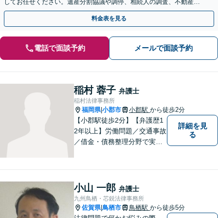
してお任せください。遺産分割協議や調停、相続人の調査、不動産相
続、使い込み・寄与分など、幅広く対応
料金表を見る
電話で面談予約
メールで面談予約
稲村 蓉子
弁護士
稲村法律事務所
福岡県
小郡市
小郡駅
から徒歩2分
|
【小郡駅徒歩2分】【弁護歴1
詳細を見
2年以上】労働問題／交通事故
る
／借金・債務整理分野で実績
多数！「その場しのぎではな
い、未来の生活を見越した解
決」がモットーです。皆様が
笑顔と元気を取り戻し、新た
小山 一郎
弁護士
な第一歩を踏み出せるよう、
九州鳥栖・芯鋭法律事務所
最大限尽力します。
佐賀県
鳥栖市
鳥栖駅
から徒歩5分
|
法律問題で何かお悩みの際