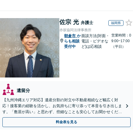
佐宗 光
弁護士
福岡県
赤坂協同法律事務所
営業時間：0
朝倉市
か
面談方法(対面・
らも相談
電話・ビデオな
9:00~17:00
受付中
ど)は応相談
（平日）
遺留分
【九州沖縄エリア対応】遺産分割の対立や不動産相続など幅広く対
応！接客業の経験を活かし、お気持ちに寄り添って本音を引き出しま
す。「敷居が高い」と思わず、些細なことも安心してお聞かせくださ
い【初回相談無料】【夜間・休日相談可】
料金表を見る