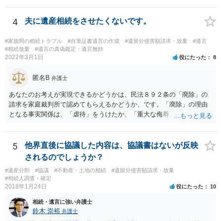
4
夫に遺産相続をさせたくないです。
#家族間の相続トラブル
#自筆証書遺言の作成
#遺留分侵害額請求・放棄
#遺言
#相続放棄
#遺言の真偽鑑定・遺言無効
2022年3月1日
役にたった
8
匿名B
弁護士
あなたのお考えが実現できるかどうかは、民法８９２条の「廃除」の
請求を家庭裁判所で認めてもらえるかどうか、です。「廃除」の理由
となる事実関係は、「虐待」をうけたか、「重大な侮辱」を受けた
か、推定相続人たる夫に「その他著しい非行」があったか否かです。
「廃除」は遺言でも可能です（民法８９３条）。 弁護士に具体的な事
情を話して相談して、「廃除」が可能か、実際に法律相談を受けるこ
5
他界直後に協議した内容は、協議書はないが反映
とをお勧めします。
されるのでしょうか？
#遺産分割
#協議
#不動産・土地の相続
#遺留分侵害額請求・放棄
#相続人調査・確定
2018年1月24日
役にたった
10
相続・遺言に強い弁護士
鈴木 崇裕
弁護士