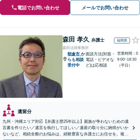
電話でお問い合わせ
メールでお問い合わせ
森田 孝久
弁護士
福岡県
森田法律事務所
営業時間：0
朝倉市
か
面談方法(対面・
らも相談
電話・ビデオな
9:00~18:30
受付中
ど)は応相談
（平日）
遺留分
九州・沖縄エリア対応【弁護士歴25年以上】親族が争わないための遺
言書を作りたい／遺言を執行してほしい／遺産の取り分に納得がいか
ないなど、相続全般のお悩みは、経験豊富な弁護士にお任せを。複雑