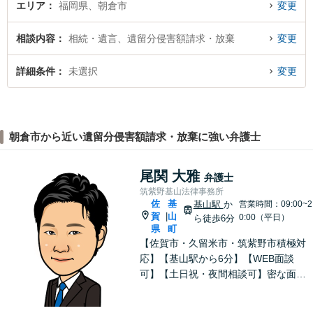
エリア
福岡県、朝倉市
変更
相談内容
相続・遺言、遺留分侵害額請求・放棄
変更
詳細条件
未選択
変更
朝倉市から近い遺留分侵害額請求・放棄に強い弁護士
尾関 大雅
弁護士
筑紫野基山法律事務所
佐
基
基山駅
か
営業時間：09:00~2
賀
山
|
0:00（平日）
ら徒歩6分
県
町
【佐賀市・久留米市・筑紫野市積極対
応】【基山駅から6分】【WEB面談
可】【土日祝・夜間相談可】密な面談
とこまめな連絡を心がけ、きめ細やか
にサポート！依頼者様の想いを汲み取