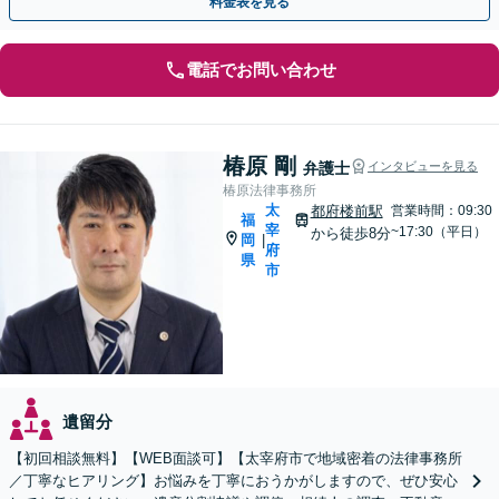
料金表を見る
電話でお問い合わせ
椿原 剛
弁護士
インタビューを見る
椿原法律事務所
太
都府楼前駅
営業時間：09:30
福
宰
~17:30（平日）
から徒歩8分
岡
|
府
県
市
遺留分
【初回相談無料】【WEB面談可】【太宰府市で地域密着の法律事務所
／丁寧なヒアリング】お悩みを丁寧におうかがしますので、ぜひ安心