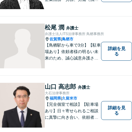
業・解雇・労災）、刑事、家
事（離婚・相続・遺言・後
見）、借金整理等
松尾 潤
弁護士
弁護士法人ITS法律事務所 鳥栖事務所
佐賀県
鳥栖市
|
【鳥栖駅から車で3分】【駐車
詳細を見
場あり】依頼者様の明るい未
る
来のため、誠心誠意弁護させ
ていただきます。弁護士とし
て、毅然とした対応を行いま
す。インターネット／刑事／
相続など、幅広い困りごとに
山口 高志郎
弁護士
対応可能！【完全個室で対
大石法律事務所
応】
福岡県
久留米市
|
【完全個室で相談】【駐車場
詳細を見
あり】日々寄せられるご相談
る
に真摯に向き合い、依頼者の
皆様の力となることを心がけ
ています。 事業の成長を目指