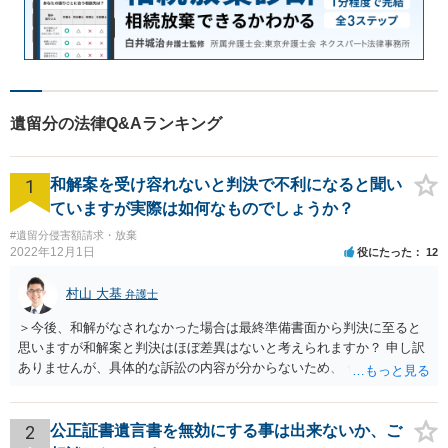
遺留分の法律Q&Aランキング
1
和解案を受け容れないと判決で不利になると聞い
ていますが実際は如何なものでしょうか？
#遺留分侵害額請求・放棄
2022年12月1日
役にたった
12
村山 大基
弁護士
＞今後、和解がなされなかった場合は最終準備書面から判決に至ると
思いますが和解案と判決はほぼ差異はないと考えられますか？ 申し訳
ありませんが、具体的な訴訟の内容が分からないため、 何とも回答が
難しい、といわざるを得ません。 繰り返しになりますが、事情をよく
わかっている代理人弁護士に聞くか、 訴訟資料を持って面談相談に行
ってみましょう。 その上で、一般論として回答するなら、和解案と判
2
公正証書遺言書を無効にする事は出来ないか、ご
決は（ケースによって程度の差はあっても）食い違うことが多いで