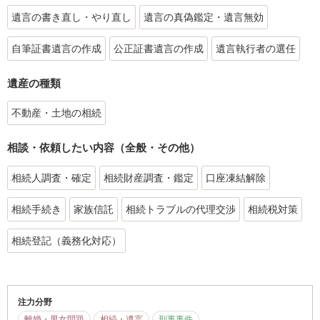
遺言の書き直し・やり直し
遺言の真偽鑑定・遺言無効
自筆証書遺言の作成
公正証書遺言の作成
遺言執行者の選任
遺産の種類
不動産・土地の相続
相談・依頼したい内容（全般・その他）
相続人調査・確定
相続財産調査・鑑定
口座凍結解除
相続手続き
家族信託
相続トラブルの代理交渉
相続税対策
相続登記（義務化対応）
注力分野
離婚・男女問題
相続・遺言
刑事事件