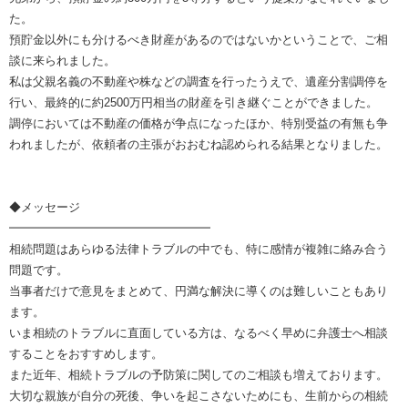
た。
預貯金以外にも分けるべき財産があるのではないかということで、ご相
談に来られました。
私は父親名義の不動産や株などの調査を行ったうえで、遺産分割調停を
行い、最終的に約2500万円相当の財産を引き継ぐことができました。
調停においては不動産の価格が争点になったほか、特別受益の有無も争
われましたが、依頼者の主張がおおむね認められる結果となりました。
◆メッセージ
━━━━━━━━━━━━━━━━━
相続問題はあらゆる法律トラブルの中でも、特に感情が複雑に絡み合う
問題です。
当事者だけで意見をまとめて、円満な解決に導くのは難しいこともあり
ます。
いま相続のトラブルに直面している方は、なるべく早めに弁護士へ相談
することをおすすめします。
また近年、相続トラブルの予防策に関してのご相談も増えております。
大切な親族が自分の死後、争いを起こさないためにも、生前からの相続