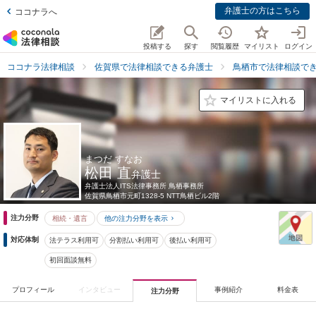
弁護士の方はこちら
ココナラへ
投稿する
探す
閲覧履歴
マイリスト
ログイン
ココナラ法律相談
佐賀県で法律相談できる弁護士
鳥栖市で法律相談で
マイリストに入れる
まつだ すなお
松田 直
弁護士
弁護士法人ITS法律事務所 鳥栖事務所
佐賀県
鳥栖市元町1328-5 NTT鳥栖ビル2階
注力分野
相続・遺言
他の注力分野を表示
対応体制
法テラス利用可
分割払い利用可
後払い利用可
初回面談無料
プロフィール
インタビュー
事例紹介
料金表
注力分野