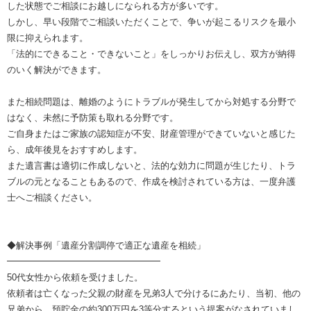
した状態でご相談にお越しになられる方が多いです。
しかし、早い段階でご相談いただくことで、争いが起こるリスクを最小
限に抑えられます。
「法的にできること・できないこと」をしっかりお伝えし、双方が納得
のいく解決ができます。
また相続問題は、離婚のようにトラブルが発生してから対処する分野で
はなく、未然に予防策も取れる分野です。
ご自身またはご家族の認知症が不安、財産管理ができていないと感じた
ら、成年後見をおすすめします。
また遺言書は適切に作成しないと、法的な効力に問題が生じたり、トラ
ブルの元となることもあるので、作成を検討されている方は、一度弁護
士へご相談ください。
◆解決事例「遺産分割調停で適正な遺産を相続」
━━━━━━━━━━━━━━━━━
50代女性から依頼を受けました。
依頼者は亡くなった父親の財産を兄弟3人で分けるにあたり、当初、他の
兄弟から、預貯金の約300万円を3等分するという提案がなされていまし