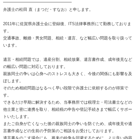
━━━━━━━━━━━━━━━━━
弁護士の松田 直（まつだ・すなお）と申します。
2011年に佐賀県弁護士会に登録後、ITS法律事務所にて勤務しておりま
す。
交通事故、離婚・男女問題、相続・遺言、など幅広い問題を取り扱って
います。
遺言・相続問題では、遺産分割、相続放棄、遺言書作成、成年後見など
の幅広い問題に対応しております。
親族同士の争いは心身へのストレスも大きく、今後の関係にも影響を及
ぼします。
そのため相続問題はなるべく早い段階で弁護士に依頼するのが得策で
す。
できるだけ早期に解決するため、当事務所では税理士・司法書士などの
他士業と密に連携を取り、相続税の申告や登記手続きまで幅広くサポー
トいたします。
またご自身が亡くなった後の親族同士の争いを防ぐため、成年後見や遺
言書作成などの生前の予防策のご相談をお受けしております。
遺言書をのこす場合にも、将来の紛争を回避するために、より良い内容