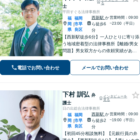
る
士
平田すぐる法律事務所
西新駅
か
営業時間：09:00
福
福岡
~23:00（平日）
岡
市早
ら徒歩6
|
県
良区
分
【西新駅徒歩6分】一人ひとりに寄り添
う地域密着型の法律事務所【離婚/男女
問題】男女双方からの依頼実績があり
【相続/遺言】話が平行線になっていま
せんか？第3者の目線から、さまざまな
電話でお問い合わせ
メールでお問い合わせ
解決方法や選択肢の提示をいたします
下村 訓弘
弁
インタビューを
見る
護士
日の出総合法律事務所
西新駅
か
営業時間：09:00
福
福岡
~19:00（平日）
岡
市早
ら徒歩2
|
県
良区
分
【初回45分相談無料】【元銀行員の弁