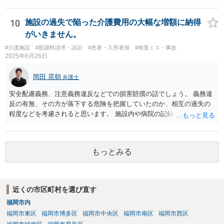
せいただければと存じます。
10
施設の過失で陥った介護費用の大幅な増額に納得
がいきません。
#介護施設
#慰謝料請求・訴訟
#患者・入所者側
#検査ミス・事故
2025年6月26日
岡田 晃朝
弁護士
安全配慮義務、注意義務違反などでの損害賠償の話でしょう。 義務違
反の有無、その方が落下する危険を把握していたのか、相互の過失の
程度などを考慮されると思います。 施設内や病院の記録の取得が必要
なのはおっしゃる通りですが、書き換えのリスクがある場合は、相手
には会えて連絡せずに、証拠保全の手続きの検討も必要です（不意打
ちで、事務所内の証拠を押さえます。ただし費用が掛かりますし、あ
もっとみる
る程度証拠が事務所にあること、証拠の特定が出来なければなりませ
ん）。
近くの市区町村を選び直す
福岡市内
福岡市東区
福岡市博多区
福岡市中央区
福岡市南区
福岡市西区