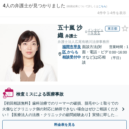
4
人の弁護士が見つかりました
(検索結果について詳しくは
こちら
)
4件中 1-4件を表示
五十嵐 沙
東京都
インタビュ
ーを見る
織
弁護士
弁護士法人広尾有栖川法律事務所
福岡市早良
面談方法(対
営業時間：1
区
からも
面・電話・ビデ
0:00~16:00
相談受付中
オなど)は応相
（平日）
談
検査ミスによる医療事故
【初回相談無料】歯科治療でのリーマーの破損、脱毛やシミ取りでの
火傷などクリニック側の対応に納得できない場合はぜひご相談くださ
い！【医療法人の法務・クリニックの顧問経験あり】実情に即したア
ドバイスで、納得のできるトラブルの解決を目指します。
料金表を見る