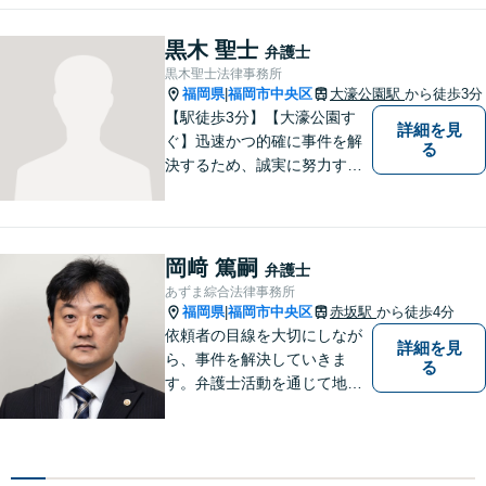
軽にご相談ください。
黒木 聖士
弁護士
黒木聖士法律事務所
福岡県
福岡市中央区
大濠公園駅
から徒歩3分
|
【駅徒歩3分】【大濠公園す
詳細を見
ぐ】迅速かつ的確に事件を解
る
決するため、誠実に努力する
ことを心がけています。
岡﨑 篤嗣
弁護士
あずま綜合法律事務所
福岡県
福岡市中央区
赤坂駅
から徒歩4分
|
依頼者の目線を大切にしなが
詳細を見
ら、事件を解決していきま
る
す。弁護士活動を通じて地域
の発展に協力していきます！