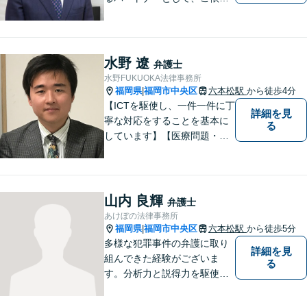
者の納得の行く解決を目指し
ます。「遺産分割や遺留分侵
害額請求などの相続問題」は
じめ、「離婚事件」、「損害
水野 遼
弁護士
賠償請求事件」、「刑事事
水野FUKUOKA法律事務所
件」まで多数の事件の取り扱
福岡県
福岡市中央区
六本松駅
から徒歩4分
|
い【分割払い可】
【ICTを駆使し、一件一件に丁
詳細を見
寧な対応をすることを基本に
る
しています】【医療問題・交
通事故等医療分野の知識が必
要な事件に対応】【刑事・少
年事件にスピーディーに対
応】【遠隔地からのご依頼・
山内 良輝
弁護士
ご相談歓迎】あなたのために
あけぼの法律事務所
全力で事件と向き合います！
福岡県
福岡市中央区
六本松駅
から徒歩5分
|
多様な犯罪事件の弁護に取り
詳細を見
組んできた経験がございま
る
す。分析力と説得力を駆使
し、最善の弁護方針をご提案
します。お困りの方は、お気