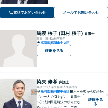
の前・駐車場あり】
電話でお問い合わせ
メールでお問い合わせ
馬渡 桜子 (田村 桜子)
弁護士
日野・田村法律事務所
福岡県
福岡市中央区
|
詳細を見る
染矢 修孝
弁護士
弁護士法人染矢修孝法律事務所
福岡県
福岡市中央区
六本松駅
から徒歩4分
|
【お一人で悩まずに、弁護士
詳細を見
へ】法律問題解決の頼りにな
る
るパートナーとして、ご依頼