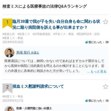
検査ミスによる医療事故の法律Q&Aランキング
1
臨月39週で我が子を失い自分自身も命に関わる状
況に陥り病院側を訴える事が出来ますか？
#産婦人科
#投薬ミス
#説明義務違反
#手術ミス・事故
#慰謝料請求・訴訟
#検査ミス・事故
2019年9月16日
役にたった
28
馬場 龍行
弁護士
医療過誤については，納得いかないのであればまずカルテ開示をして
から医師や病院に法的責任を問えるのか検討することになります。近
くの弁護士に具体的に相談された方が良いでしょう。
2
採血ミス慰謝料請求について
#検査ミス・事故
2022年6月17日
役にたった
16
医療・介護問題に強い弁護士