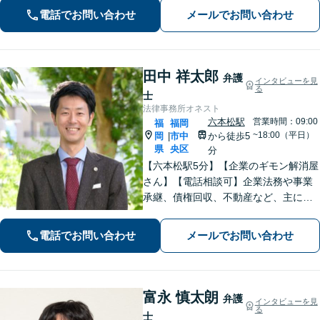
法務、顧客とのトラブル、予防法務も
電話でお問い合わせ
メールでお問い合わせ
お任せ【六本松駅2分】
田中 祥太郎
弁護
インタビューを見
る
士
法律事務所オネスト
六本松駅
営業時間：09:00
福
福岡
~18:00（平日）
岡
市中
から徒歩5
|
県
央区
分
【六本松駅5分】【企業のギモン解消屋
さん】【電話相談可】企業法務や事業
承継、債権回収、不動産など、主に企
業側の案件に注力しています。経営者
のみなさまが安心して本業に専念でき
電話でお問い合わせ
メールでお問い合わせ
るよう、法律に関するちょっとした疑
問や悩みも迅速に解消。ぜひご相談く
ださい。
富永 慎太朗
弁護
インタビューを見
る
士