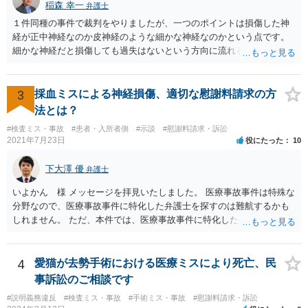
稲森 幸一
弁護士
１件同種の事件で裁判をやりましたが、一つのポイントは損傷した神
経が正中神経なのか皮神経のような細かな神経なのかという点です。
細かな神経だと損傷しても過失はないという方向に流れる可能性があ
ります。 正中神経損傷であれば、前の先生がおっしゃっているように
過失が認められる可能性がありますので弁護士費用を支払う価値はあ
るかと思います。 頑張ってください。
3
採血ミスによる神経損傷、適切な慰謝料請求の方
法とは？
#検査ミス・事故
#患者・入所者側
#示談
#慰謝料請求・訴訟
2021年7月23日
役にたった
10
下大澤 優
弁護士
いよかん 様 メッセージを拝見いたしました。 医療事故事件は特殊な
分野なので、医療事故事件に特化した弁護士を探すのは難航するかも
しれません。 ただ、本件では、医療事故事件に特化した弁護士でなく
とも対応は可能かと思われます。 医療事故事件で最も難しいのは医師
の過失（医療ミス）の立証なのですが、本件では過失自体には争いが
ないため、損害額の立証が主なポイントになります。 損害額に立証に
4
愛猫が去勢手術における医療ミスにより死亡、民
関しては、交通事故事件と同様の発想で考えればよいので、対応でき
事訴訟のご相談です
る弁護士は多いと思います。 今後の交渉については、ご自身で対応さ
#説明義務違反
#検査ミス・事故
#手術ミス・事故
#慰謝料請求・訴訟
れることも可能ではありますが、相手方保険会社は容易に増額に応じ