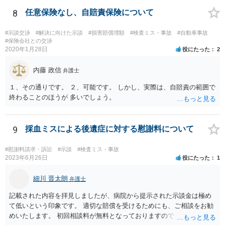
こまでしたのか、またしたとして死亡を防げたのかどうかという因果
関係の問題もあります。 さらに遡ると、C病院の手術に問題はなかっ
8
任意保険なし、自賠責保険について
たのか、そもそも手術をする必要があったのかも気になります。その
前は問題なさそうですが、転院が多いのでそんなに転院が必要だった
#示談交渉
#解決に向けた示談
#損害賠償増額
#検査ミス・事故
#自動車事故
のかも一応は検討材料だと思います。 いずれにしてもお近くの弁護士
#保険会社との交渉
2020年1月28日
役にたった
2
にカルテ等を持って行って相談されたらいかがでしょうか。 頑張って
ください。
内藤 政信
弁護士
１、その通りです。 ２、可能です。 しかし、実際は、自賠責の範囲で
終わることのほうが 多いでしょう。
9
採血ミスによる後遺症に対する慰謝料について
#慰謝料請求・訴訟
#示談
#検査ミス・事故
2023年6月26日
役にたった
1
細川 晋太朗
弁護士
記載された内容を拝見しましたが、病院から提示された示談金は極め
て低いという印象です。 適切な賠償を受けるためにも、ご相談をお勧
めいたします。 初回相談料が無料となっておりますので、お問い合わ