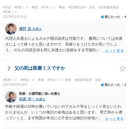
得ないかとも思います。 病院側の提示があまりにも低額であった場合
などには、弁護士へのご依頼も検討されるべきかと思います。 弁護士
#示談
#検査ミス・事故
#手術ミス・事故
#慰謝料請求・訴訟
#説明義務違反
への依頼が必要になる際に備えて、また現時点でのアドバイス等をも
#医療ミス
2023年3月31日
役にたった
4
らうために、一度法律事務所にご相談されておいても良いかも知れま
せん。
磯野 真
弁護士
代理人弁護士によるカルテ開示請求は可能です。 費用については弁護
士によって様々かと思いますので、見積りをうけた方が良いでしょ
う。 のちの示談交渉も同じ弁護士に依頼をする可能性がある場合に
は、それが必要になった場合の費用のことも含めて、予め相談してお
いたほうが良いと思われます。
7
父の死は医療ミスですか
#医療ミス
#検査ミス・事故
#手術ミス・事故
#慰謝料請求・訴訟
2023年9月15日
役にたった
2
医療・介護問題に強い弁護士
稲森 幸一
弁護士
年齢や経過の日時が書いていないのでカルテ等をじっくり見ないとわ
かりませんが、いくつか検討の余地はあると思います。 死亡時から遡
っていくと、まず死因が本当に心不全かは検討の余地があります。腹
痛の原因はなんだったのか。次に心不全だったとして、その治療をど