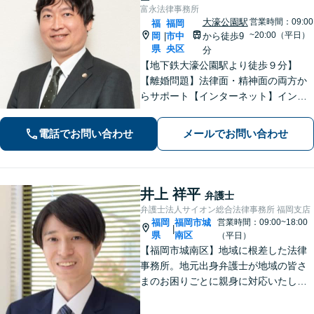
富永法律事務所
大濠公園駅
営業時間：09:00
福
福岡
~20:00（平日）
岡
市中
から徒歩9
|
県
央区
分
【地下鉄大濠公園駅より徒歩９分】
【離婚問題】法律面・精神面の両方か
らサポート【インターネット】インス
タグラムの脅迫を解決した事例など解
決実績多数【休日面談可】【子連れ相
電話でお問い合わせ
メールでお問い合わせ
談可】【初回面談無料】
井上 祥平
弁護士
弁護士法人サイオン総合法律事務所 福岡支店
福岡
福岡市城
営業時間：09:00~18:00
|
県
南区
（平日）
【福岡市城南区】地域に根差した法律
事務所。地元出身弁護士が地域の皆さ
まのお困りごとに親身に対応いたしま
す。【話しやすさを大事に】お気軽に
ご相談ください【友丘３丁目バス停目