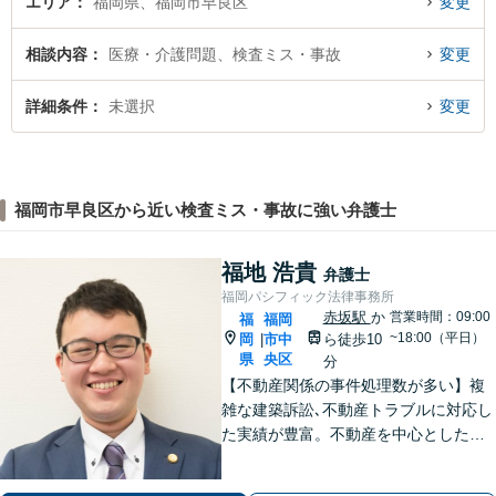
エリア
福岡県、福岡市早良区
変更
相談内容
医療・介護問題、検査ミス・事故
変更
詳細条件
未選択
変更
福岡市早良区から近い検査ミス・事故に強い弁護士
福地 浩貴
弁護士
福岡パシフィック法律事務所
赤坂駅
か
営業時間：09:00
福
福岡
~18:00（平日）
岡
市中
ら徒歩10
|
県
央区
分
【不動産関係の事件処理数が多い】複
雑な建築訴訟､不動産トラブルに対応し
た実績が豊富。不動産を中心とした相
続トラブルにも多く対応【顧問弁護
士】業績にも影響する中小企業関係の