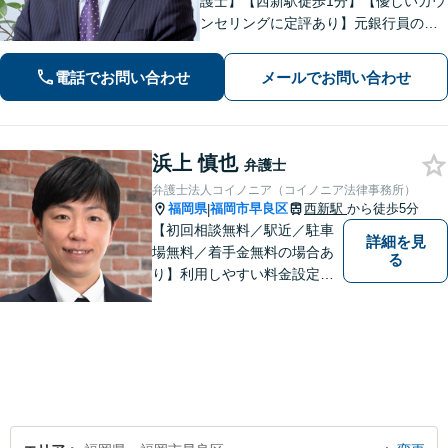
護士】【西新駅徒歩1分】【優しいカウ
ンセリングに定評あり】元銀行員のノ
ウハウも活かして相続／借金・債務整
理／労働雇用／企業法務／債権回収か
電話でお問い合わせ
メールでお問い合わせ
ら離婚問題までサポートします。経営
者保証ガイドライン利用実績あり。
浜上 慎也
弁護士
弁護士法人コイノニア（コイノニア法律事務所）
福岡県
福岡市早良区
西新駅
から徒歩5分
|
【初回相談無料／駅近／駐車
詳細を見
場無料／着手金無料の場合あ
る
り】利用しやすい料金設定に
努め、裁判所や大手法律事務
所での豊富な経験も活かし、
ご相談者様にとってベストな
解決へ導きます。話しやすい
雰囲気を大切に、寄り添いつ
つ冷静で強力な味方になりま
す。