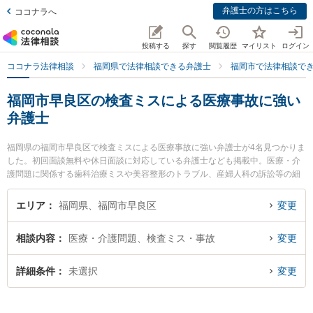
弁護士の方はこちら
ココナラへ
投稿する
探す
閲覧履歴
マイリスト
ログイン
ココナラ法律相談
福岡県で法律相談できる弁護士
福岡市で法律相談で
福岡市早良区の検査ミスによる医療事故に強い
弁護士
福岡県の福岡市早良区で検査ミスによる医療事故に強い弁護士が4名見つかりま
した。初回面談無料や休日面談に対応している弁護士なども掲載中。医療・介
護問題に関係する歯科治療ミスや美容整形のトラブル、産婦人科の訴訟等の細
かな分野での絞り込み検索もでき便利です。特に福岡つむぎ法律事務所の山本
恭輔弁護士や平田すぐる法律事務所の平田 卓弁護士、日の出総合法律事務所の
エリア
福岡県、福岡市早良区
変更
下村 訓弘弁護士のプロフィール情報や弁護士費用、強みなどが注目されていま
す。『福岡市早良区で土日や夜間に発生した検査ミスによる医療事故のトラブ
相談内容
医療・介護問題、検査ミス・事故
変更
ルを今すぐに弁護士に相談したい』『検査ミスによる医療事故のトラブル解決
の実績豊富な近くの弁護士を検索したい』『初回相談無料で検査ミスによる医
療事故を法律相談できる福岡市早良区内の弁護士に相談予約したい』などでお
詳細条件
未選択
変更
困りの相談者さんにおすすめです。