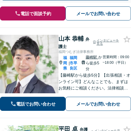
電話で面談予約
メールでお問い合わせ
山本 恭輔
弁
インタビューを
見る
護士
福岡つむぎ法律事務所
藤崎駅
か
営業時間：09:00
福
福岡
~18:00（平日）
岡
市早
ら徒歩5
|
県
良区
分
【藤崎駅から徒歩5分】【出張相談・オ
ンライン可】どんなことでも、まずは
お気軽にご相談ください。法律相談で
は、まずは相談者の方のお話をじっく
り聞くことが大事だと考えています。
電話でお問い合わせ
メールでお問い合わせ
【明瞭でリーズナブルな料金体制】
平田 卓
弁護
インタビューを見