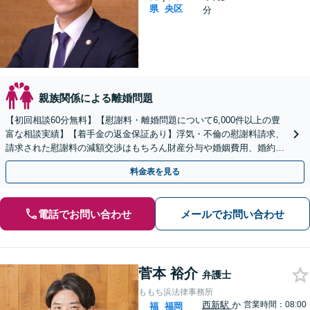
県
央区
分
親族関係による離婚問題
【初回相談60分無料】【慰謝料・離婚問題について6,000件以上の豊
富な相談実績】【着手金の返金保証あり】浮気・不倫の慰謝料請求、
請求された慰謝料の減額交渉はもちろん財産分与や婚姻費用、婚約破
棄など様々な離婚・男女問題の解決実績が豊富です。
料金表を見る
電話でお問い合わせ
メールでお問い合わせ
菅本 裕介
弁護士
ももち浜法律事務所
西新駅
か
営業時間：08:00
福
福岡