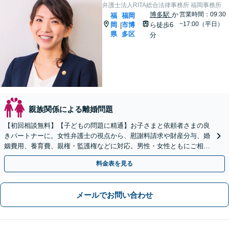
弁護士法人RITA総合法律事務所 福岡事務所
博多駅
か
営業時間：09:30
福
福岡
~17:00（平日）
岡
市博
ら徒歩6
|
県
多区
分
親族関係による離婚問題
【初回相談無料】【子どもの問題に精通】お子さまと依頼者さまの良
きパートナーに。女性弁護士の視点から、慰謝料請求や財産分与、婚
姻費用、養育費、親権・監護権などに対応。男性・女性ともにご相談
を！【子連れ相談可】【博多駅6分】
料金表を見る
メールでお問い合わせ