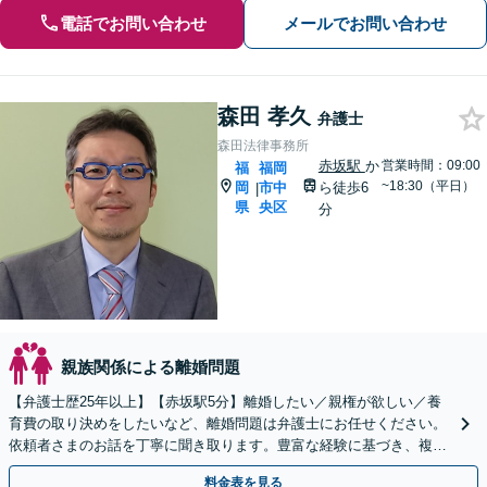
電話でお問い合わせ
メールでお問い合わせ
森田 孝久
弁護士
森田法律事務所
赤坂駅
か
営業時間：09:00
福
福岡
~18:30（平日）
岡
市中
ら徒歩6
|
県
央区
分
親族関係による離婚問題
【弁護士歴25年以上】【赤坂駅5分】離婚したい／親権が欲しい／養
育費の取り決めをしたいなど、離婚問題は弁護士にお任せください。
依頼者さまのお話を丁寧に聞き取ります。豊富な経験に基づき、複雑
な問題でも粘り強く対応。違和感を感じたら早めの相談を
料金表を見る