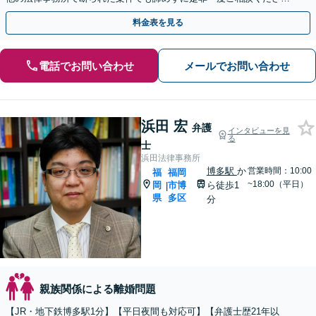
い。【福岡市中央区赤坂駅徒歩２分】
料金表を見る
電話でお問い合わせ
メールでお問い合わせ
浜田 宏
弁護
インタビューを見
る
士
浜田法律事務所
博多駅
か
営業時間：10:00
福
福岡
~18:00（平日）
岡
市博
ら徒歩1
|
県
多区
分
親族関係による離婚問題
【JR・地下鉄博多駅1分】【平日夜間も対応可】【弁護士歴21年以