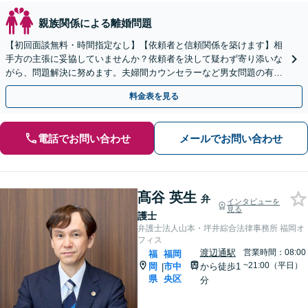
親族関係による離婚問題
【初回面談無料・時間指定なし】【依頼者と信頼関係を築けます】相
手方の主張に妥協していませんか？依頼者を決して疑わず寄り添いな
がら、問題解決に努めます。夫婦間カウンセラーなど男女問題の有資
格者の弁護士も在籍中。【土日祝・夜間早朝も対応】
料金表を見る
電話でお問い合わせ
メールでお問い合わせ
髙谷 英生
弁
インタビューを
見る
護士
弁護士法人山本・坪井綜合法律事務所 福岡オ
フィス
渡辺通駅
営業時間：08:00
福
福岡
~21:00（平日）
岡
市中
から徒歩1
|
県
央区
分