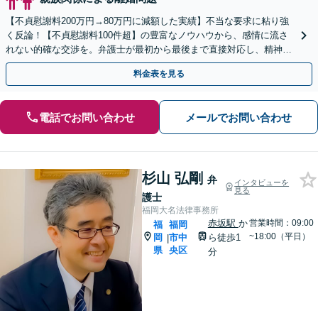
【不貞慰謝料200万円→80万円に減額した実績】不当な要求に粘り強
く反論！【不貞慰謝料100件超】の豊富なノウハウから、感情に流さ
れない的確な交渉を。弁護士が最初から最後まで直接対応し、精神的
負担を軽減【休日・夜間相談可】
料金表を見る
電話でお問い合わせ
メールでお問い合わせ
杉山 弘剛
弁
インタビューを
見る
護士
福岡大名法律事務所
赤坂駅
か
営業時間：09:00
福
福岡
~18:00（平日）
岡
市中
ら徒歩1
|
県
央区
分