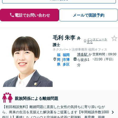
電話でお問い合わせ
メールで面談予約
毛利 朱李
弁
インタビューを
見る
護士
ネクスパート法律事務所 福岡オフィス
博多駅
か
営業時間：09:00
福
福岡
~21:00（平日）
岡
市博
ら徒歩1
|
県
多区
分
親族関係による離婚問題
【初回相談無料】離婚問題に直面した女性の気持ちに寄り添いなが
ら、将来の生活を見据えた解決案をご提案します【年間相談件数1000
件以上】蓄積したノウハウと交渉術を武器に慰謝料、養育費、親権な