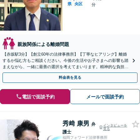
県
央区
分
親族関係による離婚問題
【赤坂駅3分】【創立60年の法律事務所】【丁寧なヒアリング】離婚
するか悩む方もご相談ください。今後の生活やお子さまへの影響も踏
まえながら、一緒に最善の選択を考えてまいります。精神的な負担を
少しでも軽くできるよう、常に味方として寄り添います。
料金表を見る
電話で面談予約
メールで面談予約
秀﨑 康男
弁
インタビューを
見る
護士
福岡フォワード法律事務所