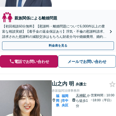
親族関係による離婚問題
【初回相談60分無料】【慰謝料・離婚問題について6,000件以上の豊
富な相談実績】【着手金の返金保証あり】浮気・不倫の慰謝料請求、
請求された慰謝料の減額交渉はもちろん財産分与や婚姻費用、婚約破
棄など様々な離婚・男女問題の解決実績が豊富です。
料金表を見る
電話でお問い合わせ
メールでお問い合わせ
山之内 明
弁護士
赤坂協同法律事務所
天神駅
か
営業時間：10:00
福
福岡
~18:00（平日）
岡
市中
ら徒歩1
|
県
央区
分