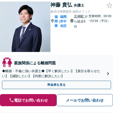
神藤 貴弘
弁護士
春田法律事務所 福岡オフィス
天神駅
か
営業時間：00:00
福
福岡
~23:59（平日）
岡
市中
ら徒歩5
|
県
央区
分
親族関係による離婚問題
◆離婚・不倫に強い弁護士◆【早く解決したい】【責任を取らせた
い】【減額したい】【内密に解決したい】
料金表を見る
電話でお問い合わせ
メールでお問い合わせ