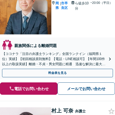
~20:00（平日）
岡
市早
ら徒歩10
|
県
良区
分
親族関係による離婚問題
【ココナラ「注目の弁護士ランキング」全国ランクイン（福岡県１
位）実績】【初回相談原則無料】【電話・LINE相談可】【年間100件
以上の取扱実績】離婚・不貞・男女問題に精通 迅速な解決に最大限
尽力します【全国対応可】 【国際離婚取扱経験】
料金表を見る
電話でお問い合わせ
メールでお問い合わせ
村上 可奈
弁護士