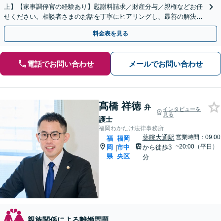
上】【家事調停官の経験あり】慰謝料請求／財産分与／親権などお任
せください。相談者さまのお話を丁寧にヒアリングし、最善の解決策
をご提案いたします
料金表を見る
電話でお問い合わせ
メールでお問い合わせ
髙橋 祥徳
弁
インタビューを
見る
護士
福岡わかたけ法律事務所
薬院大通駅
営業時間：09:00
福
福岡
~20:00（平日）
岡
市中
から徒歩3
|
県
央区
分
親族関係による離婚問題