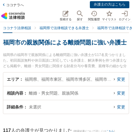
弁護士の方はこちら
ココナラへ
投稿する
探す
閲覧履歴
マイリスト
ログイン
ココナラ法律相談
福岡県で法律相談できる弁護士
福岡市で法律相談で
福岡市の親族関係による離婚問題に強い弁護士
福岡県の福岡市で親族関係による離婚問題に強い弁護士が117名見つかりまし
た。初回面談無料や休日面談に対応している弁護士、解決事例を持つ弁護士な
ども掲載中。離婚・男女問題に関係する財産分与や養育費、親権等の細かな分
野での絞り込み検索もでき便利です。特に弁護士法人ALG＆Associates 福岡法
律事務所の今西 眞弁護士やネクスパート法律事務所 福岡オフィスの田代 純一
エリア
福岡県、福岡市東区、福岡市博多区、福岡市中央区、福岡市南区、福岡市西区、福岡市城南区、福岡市早良区
変更
弁護士、福岡城南法律事務所の安河内 涼介弁護士のプロフィール情報や弁護士
費用、強みなどが注目されています。『福岡市で土日や夜間に発生した親族関
相談内容
離婚・男女問題、親族関係
変更
係による離婚問題のトラブルを今すぐに弁護士に相談したい』『親族関係によ
る離婚問題のトラブル解決の実績豊富な近くの弁護士を検索したい』『初回相
談無料で親族関係による離婚問題を法律相談できる福岡市内の弁護士に相談予
詳細条件
未選択
変更
約したい』などでお困りの相談者さんにおすすめです。
117
人の弁護士が見つかりました
(検索結果について詳しくは
こちら
)