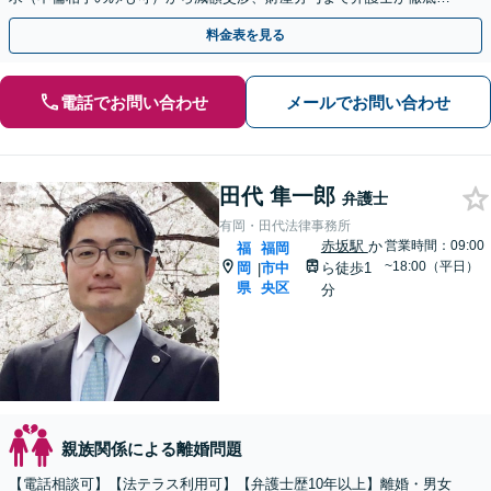
ポート。お一人で悩まずにご相談ください。
料金表を見る
電話でお問い合わせ
メールでお問い合わせ
田代 隼一郎
弁護士
有岡・田代法律事務所
赤坂駅
か
営業時間：09:00
福
福岡
~18:00（平日）
岡
市中
ら徒歩1
|
県
央区
分
親族関係による離婚問題
【電話相談可】【法テラス利用可】【弁護士歴10年以上】離婚・男女