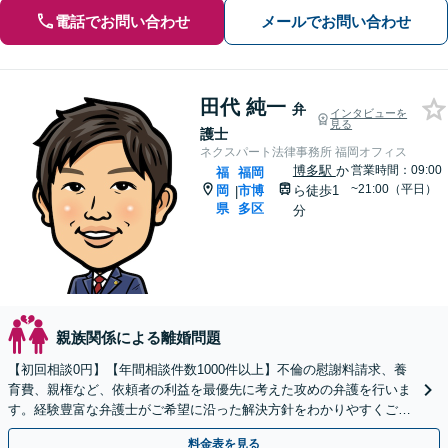
電話でお問い合わせ
メールでお問い合わせ
田代 純一
弁
インタビューを
見る
護士
ネクスパート法律事務所 福岡オフィス
博多駅
か
営業時間：09:00
福
福岡
~21:00（平日）
岡
市博
ら徒歩1
|
県
多区
分
親族関係による離婚問題
【初回相談0円】【年間相談件数1000件以上】不倫の慰謝料請求、養
育費、親権など、依頼者の利益を最優先に考えた攻めの弁護を行いま
す。経験豊富な弁護士がご希望に沿った解決方針をわかりやすくご提
案します。お気軽にお問合せ下さい。
料金表を見る