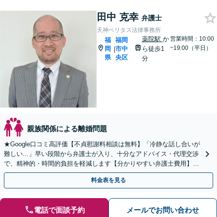
田中 克幸
弁護士
天神ベリタス法律事務所
薬院駅
か
営業時間：10:00
福
福岡
~19:00（平日）
岡
市中
ら徒歩1
|
県
央区
分
親族関係による離婚問題
★Google口コミ高評価【不貞慰謝料相談は無料】「冷静な話し合いが
難しい...」早い段階から弁護士が入り、十分なアドバイス・代理交渉
で、精神的・時間的負担を軽減します【分かりやすい弁護士費用】
【経験と資料に基づく丁寧なご説明】納得を大切に
料金表を見る
電話で面談予約
メールでお問い合わせ