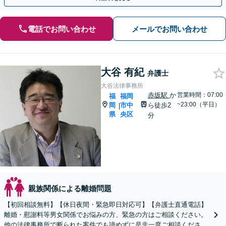
電話でお問い合わせ
メールでお問い合わせ
大谷 有紀
弁護士
大谷法律事務所
赤坂駅
か
営業時間：07:00
福
福岡
~23:00（平日）
岡
市中
ら徒歩2
|
県
央区
分
親族関係による離婚問題
【初回相談無料】【休日夜間・緊急即日対応可】【弁護士直通電話】
離婚・慰謝料等男女関係でお悩みの方、緊急の方はご相談ください。
他の法律事務所で断られた案件でも諦めずに是非一度ご相談くださ