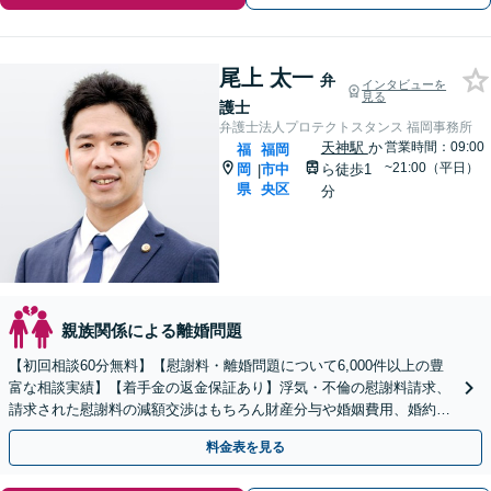
尾上 太一
弁
インタビューを
見る
護士
弁護士法人プロテクトスタンス 福岡事務所
天神駅
か
営業時間：09:00
福
福岡
~21:00（平日）
岡
市中
ら徒歩1
|
県
央区
分
親族関係による離婚問題
【初回相談60分無料】【慰謝料・離婚問題について6,000件以上の豊
富な相談実績】【着手金の返金保証あり】浮気・不倫の慰謝料請求、
請求された慰謝料の減額交渉はもちろん財産分与や婚姻費用、婚約破
棄など様々な離婚・男女問題の解決実績が豊富です。
料金表を見る