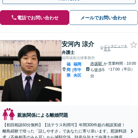
電話でお問い合わせ
メールでお問い合わせ
安河内 涼介
インタビューを
見る
弁護士
福岡城南法律事務所
赤坂駅
か
営業時間：10:00
福
福岡
~17:00（平日）
岡
市中
ら徒歩5
|
県
央区
分
親族関係による離婚問題
【初回相談60分無料】【法テラス利用可】年間300件超の相談実績！
離島経験で培った「話しやすさ」であなたに寄り添います。慰謝料請
求（不倫相手のみも可）から減額交渉、財産分与まで弁護士が徹底サ