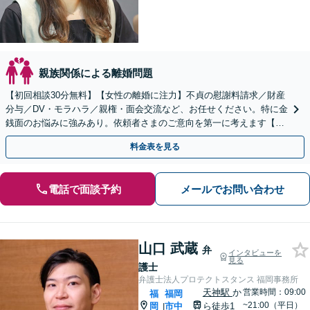
親族関係による離婚問題
【初回相談30分無料】【女性の離婚に注力】不貞の慰謝料請求／財産
分与／DV・モラハラ／親権・面会交流など、お任せください。特に金
銭面のお悩みに強みあり。依頼者さまのご意向を第一に考えます【子
連れ相談】【休日相談可】【天神駅1分】
料金表を見る
電話で面談予約
メールでお問い合わせ
山口 武蔵
弁
インタビューを
見る
護士
弁護士法人プロテクトスタンス 福岡事務所
天神駅
か
営業時間：09:00
福
福岡
~21:00（平日）
岡
市中
ら徒歩1
|