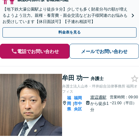
【地下鉄大濠公園駅より徒歩９分】少しでも多く財産分与の額が増え
るようよう注力。親権・養育費・面会交流などお子様関連のお悩みも
お受けしています【休日面談可】【子連れ相談可】
料金表を見る
電話でお問い合わせ
メールでお問い合わせ
牟田 功一
弁護士
弁護士法人山本・坪井綜合法律事務所 福岡オ
フィス
渡辺通駅
営業時間：09:00
福
福岡
~21:00（平日）
岡
市中
から徒歩1
|
県
央区
分