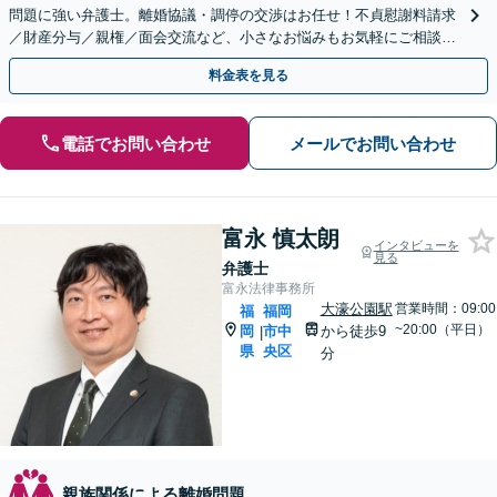
問題に強い弁護士。離婚協議・調停の交渉はお任せ！不貞慰謝料請求
／財産分与／親権／面会交流など、小さなお悩みもお気軽にご相談く
ださい【夜間・休日面談可】【完全個室】【赤坂駅1分】
料金表を見る
電話でお問い合わせ
メールでお問い合わせ
富永 慎太朗
インタビューを
見る
弁護士
富永法律事務所
大濠公園駅
営業時間：09:00
福
福岡
~20:00（平日）
岡
市中
から徒歩9
|
県
央区
分
親族関係による離婚問題