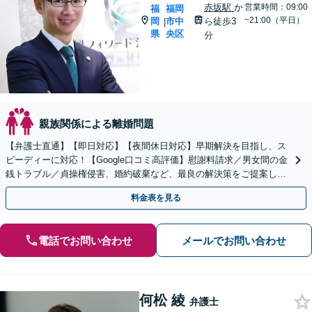
赤坂駅
か
営業時間：09:00
福
福岡
~21:00（平日）
岡
市中
ら徒歩3
|
県
央区
分
親族関係による離婚問題
【弁護士直通】【即日対応】【夜間休日対応】早期解決を目指し、ス
ピーディーに対応！【Google口コミ高評価】慰謝料請求／男女間の金
銭トラブル／貞操権侵害、婚約破棄など、最良の解決策をご提案しま
す【リーズナブルな費用】【赤坂駅徒歩3分】
料金表を見る
電話でお問い合わせ
メールでお問い合わせ
何松 綾
弁護士