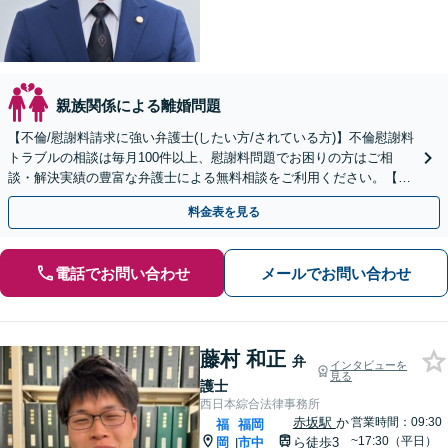
親族関係による離婚問題
【不倫/慰謝料請求に強い弁護士(したい方/されている方)】不倫慰謝料
トラブルの相談は毎月100件以上、慰謝料問題でお困りの方はご相
談・解決実績の豊富な弁護士による無料相談をご利用ください。【不
倫相談は初回0円】【福岡県全域対応】
料金表を見る
電話でお問い合わせ
メールでお問い合わせ
藤村 和正
弁
インタビューを
見る
護士
西日本綜合法律事務所
赤坂駅
か
営業時間：09:30
福
福岡
~17:30（平日）
岡
市中
ら徒歩3
|