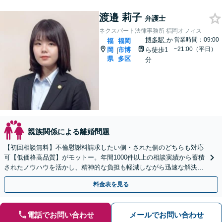
渡邉 莉子
弁護士
ネクスパート法律事務所 福岡オフィス
博多駅
か
営業時間：09:00
福
福岡
~21:00（平日）
岡
市博
ら徒歩1
|
県
多区
分
親族関係による離婚問題
【初回相談無料】不倫慰謝料請求したい側・された側のどちらも対応
可【低価格高品質】がモットー。年間1000件以上の相談実績から蓄積
されたノウハウを活かし、精神的な負担も軽減しながら迅速な解決を
目指します。【休日・夜間相談あり】【ビデオ面談可】
料金表を見る
電話でお問い合わせ
メールでお問い合わせ