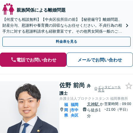
親族関係による離婚問題
【何度でも相談無料】【中央区役所目の前】【秘密厳守】離婚問題、
財産分与、慰謝料や養育費の回収ならお任せください。不貞行為の相
手方に対する慰謝料請求も経験豊富です。その他男女関係一般のご相
談も。【天神駅徒歩5分】
料金表を見る
電話でお問い合わせ
メールでお問い合わせ
佐野 前尚
弁
インタビューを
見る
護士
弁護士法人プロテクトスタンス 福岡事務所
天神駅
か
営業時間：09:00
福
福岡
~21:00（平日）
岡
市中
ら徒歩1
|
県
央区
分