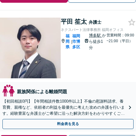
平田 笙太
弁護士
ネクスパート法律事務所 福岡オフィス
博多駅
か
営業時間：09:00
福
福岡
~21:00（平日）
岡
市博
ら徒歩1
|
県
多区
分
親族関係による離婚問題
【初回相談0円】【年間相談件数1000件以上】不倫の慰謝料請求、養
育費、親権など、依頼者の利益を最優先に考えた攻めの弁護を行いま
す。経験豊富な弁護士がご希望に沿った解決方針をわかりやすくご提
案します。お気軽にお問合せ下さい。
料金表を見る