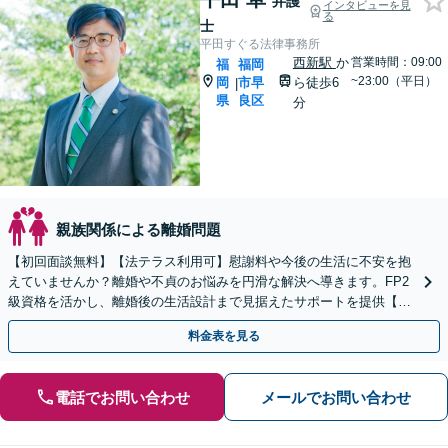
弁護
インタビューを見
る
士
平田すぐる法律事務所
西新駅
か
営業時間：09:00
福
福岡
~23:00（平日）
岡
市早
ら徒歩6
|
県
良区
分
親族関係による離婚問題
【初回面談無料】【法テラス利用可】慰謝料や今後の生活に不安を抱
えていませんか？離婚や不貞のお悩みを円滑な解決へ導きます。FP2
級資格を活かし、離婚後の生活設計まで見据えたサポートを提供【キ
ッズスペースあり】【事前のご予約で休日・夜間も対応】
料金表を見る
電話でお問い合わせ
メールでお問い合わせ