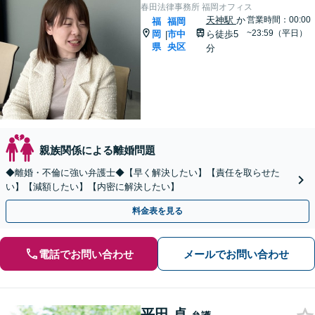
春田法律事務所 福岡オフィス
天神駅
か
営業時間：00:00
福
福岡
~23:59（平日）
岡
市中
ら徒歩5
|
県
央区
分
親族関係による離婚問題
◆離婚・不倫に強い弁護士◆【早く解決したい】【責任を取らせた
い】【減額したい】【内密に解決したい】
料金表を見る
電話でお問い合わせ
メールでお問い合わせ
平田 卓