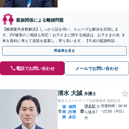
親族関係による離婚問題
【離婚案件多数解決】しっかり話を伺い、スムーズな解決を目指しま
す。DV被害のご相談も対応！お子さまに関する相談は、お子さまの未
来を真剣に考えて道筋を提案し，寄り添います。【不貞の慰謝料請
求】相手の動きを予測しながら最善の解決を模索します。
料金表を見る
電話でお問い合わせ
メールでお問い合わせ
清水 大誠
弁護士
東京スタートアップ法律事務所 福岡支店
博多駅
か
営業時間：06:30
福
福岡
~22:00（平日）
岡
市博
ら徒歩7
|
県
多区
分