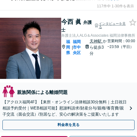
117件中 1-30件を表示
今西 眞
弁護
インタビューを見
る
士
弁護士法人ALG＆Associates 福岡法律事務所
天神駅
か
営業時間：00:00
福
福岡
~23:59（平日）
岡
市中
ら徒歩3
|
県
央区
分
親族関係による離婚問題
【アクロス福岡4F】【来所・オンライン法律相談30分無料｜土日祝日
相談予約受付｜WEB相談可能】慰謝料請求/財産分与/親権/養育費/親
子交流（面会交流）/別居など、安心の解決策をご提案いたします
料金表を見る