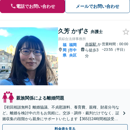
電話でお問い合わせ
メールでお問い合わせ
久芳 かずさ
弁護士
原綜合法律事務所
赤坂駅
か
営業時間：00:00
福
福岡
~23:55（平日）
岡
市中
ら徒歩3
|
県
央区
分
親族関係による離婚問題
【初回相談無料】離婚協議、不貞慰謝料、養育費、親権、財産分与な
ど。離婚を検討中の方もお気軽に。交渉・調停・裁判だけでなく、証
拠収集の段階から親身にサポートいたします【365日24時間相談受
付】【赤坂駅3分】【男女の弁護士が在籍】
料金表を見る