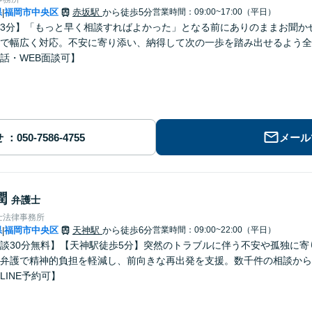
県
福岡市中央区
赤坂駅
から徒歩5分
営業時間：09:00~17:00（平日）
|
3分】「もっと早く相談すればよかった」となる前にありのままお聞か
で幅広く対応。不安に寄り添い、納得して次の一歩を踏み出せるよう全
話・WEB面談可】
せ
メール
潤
弁護士
士法律事務所
県
福岡市中央区
天神駅
から徒歩6分
営業時間：09:00~22:00（平日）
|
談30分無料】【天神駅徒歩5分】突然のトラブルに伴う不安や孤独に
弁護で精神的負担を軽減し、前向きな再出発を支援。数千件の相談から
LINE予約可】