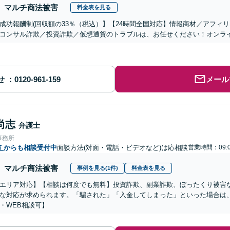
マルチ商法被害
料金表を見る
成功報酬制(回収額の33％（税込）】【24時間全国対応】情報商材／アフィ
コンサル詐欺／投資詐欺／仮想通貨のトラブルは、お任せください！オンラ
せ
メール
尚志
弁護士
事務所
市
からも相談受付中
面談方法(対面・電話・ビデオなど)は応相談
営業時間：09:0
マルチ商法被害
事例を見る(1件)
料金表を見る
エリア対応】【相談は何度でも無料】投資詐欺、副業詐欺、ぼったくり被害
な対応が求められます。「騙された」「入金してしまった」といった場合は
・WEB相談可】