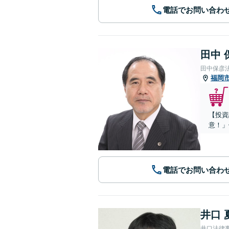
電話でお問い合わ
田中 
田中保彦
福岡
【投資
意！」
電話でお問い合わ
井口 
井口法律