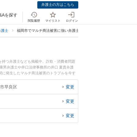
弁護士の方はこちら
&Aを探す
閲覧履歴
マイリスト
ログイン
弁護士
福岡市でマルチ商法被害に強い弁護士
を持つ弁護士なども掲載中。詐欺・消費者問題
康男弁護士や井口法律事務所の井口 夏貴弁護
間に発生したマルチ商法被害のトラブルを今す
法被害を法律相談できる福岡市内の弁護士に相談
市早良区
変更
変更
変更