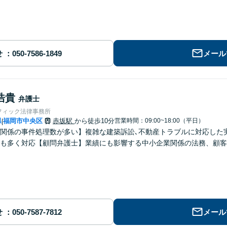
せ
メール
浩貴
弁護士
フィック法律事務所
県
福岡市中央区
赤坂駅
から徒歩10分
営業時間：09:00~18:00（平日）
|
関係の事件処理数が多い】複雑な建築訴訟､不動産トラブルに対応した
も多く対応【顧問弁護士】業績にも影響する中小企業関係の法務、顧客
】
せ
メール