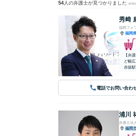
54
人の弁護士が見つかりました
(検索
秀﨑 
福岡フォ
福岡
【弁護
ど幅広
赤坂駅
電話でお問い合わ
浦川 
弁護士法
福岡