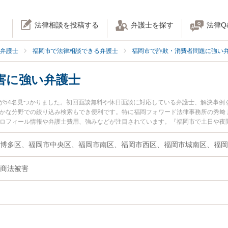
法律相談を投稿する
弁護士を探す
法律Q
弁護士
福岡市で法律相談できる弁護士
福岡市で詐欺・消費者問題に強い
害に強い弁護士
が54名見つかりました。初回面談無料や休日面談に対応している弁護士、解決事例
細かな分野での絞り込み検索もでき便利です。特に福岡フォワード法律事務所の秀﨑 
プロフィール情報や弁護士費用、強みなどが注目されています。『福岡市で土日や夜
トラブル解決の実績豊富な近くの弁護士を検索したい』『初回相談無料でマルチ商
すめです。
博多区、福岡市中央区、福岡市南区、福岡市西区、福岡市城南区、福岡
商法被害