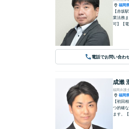
福岡
【赤坂駅
業法務ま
可】【電
電話でお問い合わ
成瀨 
福岡弁護
福岡
【初回相
つ的確な
ます。【