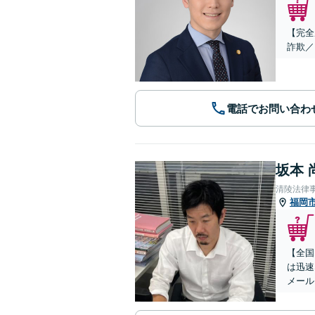
【完全
詐欺／
電話でお問い合わ
坂本 
清陵法律
福岡
【全国
は迅速
メール