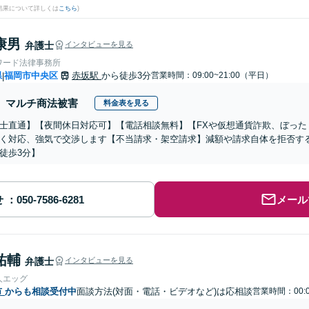
結果について詳しくは
こちら
)
康男
弁護士
インタビューを見る
ワード法律事務所
県
福岡市中央区
赤坂駅
から徒歩3分
営業時間：09:00~21:00（平日）
|
マルチ商法被害
料金表を見る
士直通】【夜間休日対応可】【電話相談無料】【FXや仮想通貨詐欺、ぼった
く対応、強気で交渉します【不当請求・架空請求】減額や請求自体を拒否する
徒歩3分】
せ
メール
祐輔
弁護士
インタビューを見る
人エッグ
市
からも相談受付中
面談方法(対面・電話・ビデオなど)は応相談
営業時間：00:0