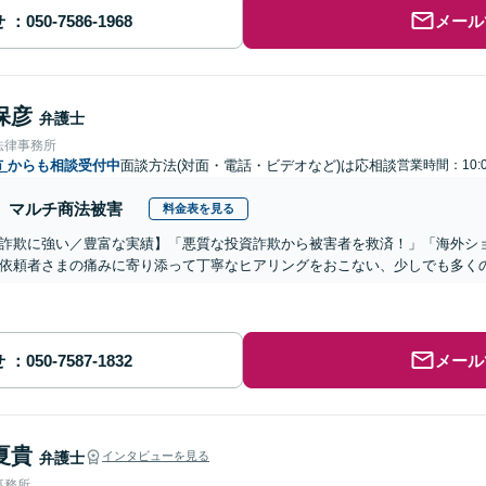
せ
メール
保彦
弁護士
法律事務所
市
からも相談受付中
面談方法(対面・電話・ビデオなど)は応相談
営業時間：10:0
マルチ商法被害
料金表を見る
詐欺に強い／豊富な実績】「悪質な投資詐欺から被害者を救済！」「海外シ
依頼者さまの痛みに寄り添って丁寧なヒアリングをおこない、少しでも多く
せ
メール
夏貴
弁護士
インタビューを見る
事務所