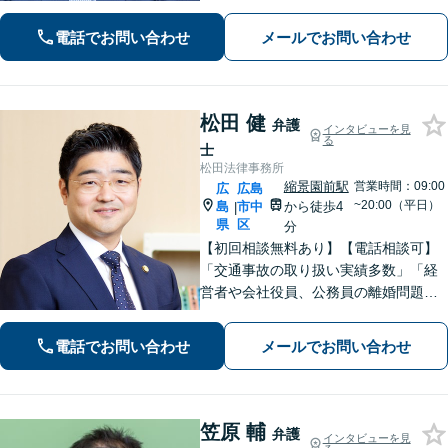
ムーズな対応が持ち味です【子連れ相
談】【完全個室相談】【休日・夜間対
電話でお問い合わせ
メールでお問い合わせ
応可】【本通駅5分】
松田 健
弁護
インタビューを見
る
士
松田法律事務所
縮景園前駅
営業時間：09:00
広
広島
~20:00（平日）
島
市中
から徒歩4
|
県
区
分
【初回相談無料あり】【電話相談可】
「交通事故の取り扱い実績多数」「経
営者や会社役員、公務員の離婚問題に
も注力」「泥沼化した相続紛争も冷静
に解決」【休日・夜間面談対応】【縮
電話でお問い合わせ
メールでお問い合わせ
景園前駅4分】
笠原 輔
弁護
インタビューを見