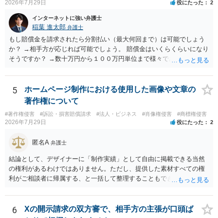
2026年7月29日
役にたった
2
インターネットに強い弁護士
稲葉 進太郎
弁護士
もし賠償金を請求されたら分割払い（最大何回まで）は可能でしょう
か？ →相手方が応じれば可能でしょう。 賠償金はいくらくらいになり
そうですか？ →数十万円から１００万円単位まで様々であり、不明で
す。相手方から相談者様に対し請求がなされた場合、減額や分割の交
渉が行われ、双方合意に至れば支払が開始され、決裂して相手方が訴
訟提起を選択すれば訴訟の中で解決がなされる流れが通常です。
5
ホームページ制作における使用した画像や文章の
著作権について
#著作権侵害
#訴訟・損害賠償請求
#法人・ビジネス
#肖像権侵害
#商標権侵害
2026年7月29日
役にたった
2
匿名A
弁護士
結論として、デザイナーに「制作実績」として自由に掲載できる当然
の権利があるわけではありません。ただし、提供した素材すべての権
利がご相談者に帰属する、と一括して整理することもできません。 ご
自身が撮影・執筆した写真や文章は、創作性があれば原則としてご自
身が著作権者です。 他方、ブランド名、文字主体のロゴ、商品情報、
短いキャッチコピー、販売コンセプトなどは、通常、著作物には当た
6
Xの開示請求の双方審で、相手方の主張が口頭ば
りません。ただし、ロゴに独自の図形やイラスト等が含まれる場合に