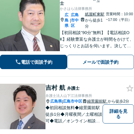
る
士
かさはら法律事務所
紙屋町東駅
営業時間：10:00
広
広島
~17:00（平日）
島
市中
から徒歩1
|
県
区
分
【初回相談“90分”無料】【電話相談O
K】経験豊富な弁護士が時間をかけて、
じっくりとお話を伺います。決して怒
ることなく、「辛い・悲しい・悔し
い」お気持ちに寄り添います。皆さま
電話で面談予約
メールで面談予約
の未来を明るくするために、誠心誠意
対応します【紙屋町東駅1分】
吉村 航
弁護士
弁護士法人山下江法律事務所
広島県
広島市中区
縮景園前駅
から徒歩2分
|
◆初回相談無料◆縮景園前駅
詳細を見
徒歩1分◆月曜夜間／土曜相談
る
可◆電話／オンライン相談可
◆相談実績36,000件以上（事