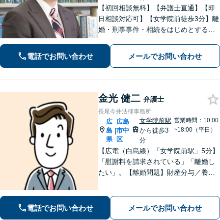
【初回相談無料】【弁護士直通】【即
日相談対応可】【女学院前徒歩3分】離
婚・刑事事件・相続をはじめとする身
近な問題について、法律面にとどまら
ない真の問題解決を目指して誠実かつ
電話でお問い合わせ
メールでお問い合わせ
迅速な対応を致します。是非、お気軽
にご相談ください。
金光 健二
弁護士
長尾今井法律事務所
女学院前駅
営業時間：10:00
広
広島
~18:00（平日）
島
市中
から徒歩3
|
県
区
分
【広電（白島線）「女学院前駅」5分】
「慰謝料を請求されている」「離婚し
たい」。【離婚問題】財産分与／養育
費／婚姻費用／不貞慰謝料など。遺産
分割協議、遺言書作成、遺留分侵害額
請求など【相続・遺言】料金は明確に
電話でお問い合わせ
メールでお問い合わせ
細かく設定【初回相談無料】