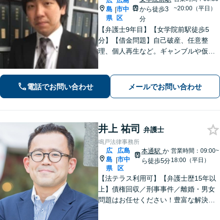
広
広島
~20:00（平日）
島
市中
から徒歩3
|
県
区
分
【弁護士9年目】【女学院前駅徒歩5
分】【借金問題】自己破産、任意整
理、個人再生など。ギャンブルや仮想
通貨で破産した場合もご相談ください
【交通事故】後遺症の認定、賠償金額
などご相談ください【夜間土日祝相談
電話でお問い合わせ
メールでお問い合わせ
可】【初回相談無料】【Zoom面談可】
井上 祐司
弁護士
鳴戸法律事務所
広
広島
本通駅
か
営業時間：09:00~
島
市中
|
18:00（平日）
ら徒歩5分
県
区
【法テラス利用可】【弁護士歴15年以
上】債権回収／刑事事件／離婚・男女
問題はお任せください！豊富な解決実
績と弁護士経験を活かした、的確でス