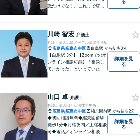
る
識だけでなく、これまで培っ
てきた経験や現場感覚を大切
にして、これからもご助言や
事件処理を迅速かつ丁寧に行
川崎 智宏
ってまいります。 ぜひご相談
弁護士
ください。
弁護士法人広島メープル法律事務所
広島県
広島市中区
白島駅
から徒歩3分
|
【白鳥駅 3分】【Zoomでのオ
詳細を見
ンライン相談可能】「相談し
る
てよかった」といっていただ
けるように、依頼者に寄り添
い、ベストな解決を目指しま
す。打ち合わせ室内にキッズ
山口 卓
スペースのご用意が可能で
弁護士
す。ご希望の方はご予約の際
弁護士法人山下江法律事務所
にお申し付けください。
広島県
広島市中区
縮景園前駅
から徒歩2分
|
◆初回相談無料◆縮景園前駅
詳細を見
徒歩1分◆月曜夜間／土曜相談
る
可◆電話／オンライン相談可
◆相談実績36,000件以上（事