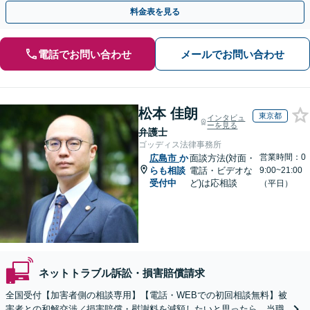
【WEB面談OK&解決実績豊富】【千葉中央駅4分】
料金表を見る
電話でお問い合わせ
メールでお問い合わせ
松本 佳朗
東京都
インタビュ
ーを見る
弁護士
ゴッディス法律事務所
営業時間：0
広島市
か
面談方法(対面・
らも相談
電話・ビデオな
9:00~21:00
受付中
ど)は応相談
（平日）
ネットトラブル訴訟・損害賠償請求
全国受付【加害者側の相談専用】【電話・WEBでの初回相談無料】被
害者との和解交渉／損害賠償・慰謝料を減額したいと思ったら、当職