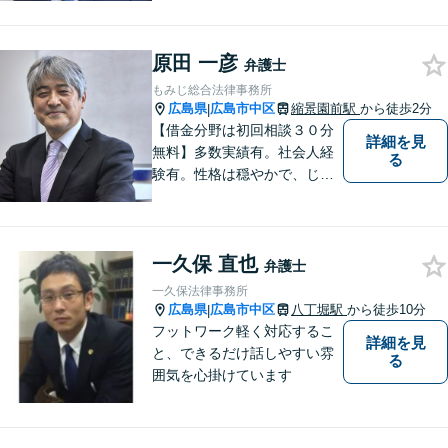
務所総数）◆民事事件（任意
整理・自己破産、債権回収
原田 一彦
等）、家事事件（離婚・相続
弁護士
等）、刑事事件（刑事弁護、
もみじ総合法律事務所
告訴、犯罪被害者支援等）な
広島県
広島市中区
縮景園前駅
から徒歩2分
|
ど
【借金分野は初回相談３０分
詳細を見
無料】多数実績有。社会人経
る
験有。性格は穏やかで、じっ
くりとお話を聞くこと、寄り
添うことを大事にしていま
す。
一久保 直也
弁護士
一久保法律事務所
広島県
広島市中区
八丁堀駅
から徒歩10分
|
フットワーク軽く対応するこ
詳細を見
と、できるだけ話しやすい雰
る
囲気を心掛けています