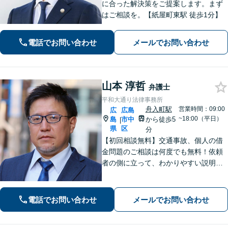
に合った解決策をご提案します。まず
はご相談を。【紙屋町東駅 徒歩1分】
電話でお問い合わせ
メールでお問い合わせ
山本 淳哲
弁護士
平和大通り法律事務所
舟入町駅
営業時間：09:00
広
広島
~18:00（平日）
島
市中
から徒歩5
|
県
区
分
【初回相談無料】交通事故、個人の借
金問題のご相談は何度でも無料！依頼
者の側に立って、わかりやすい説明を
心がけます。一番頼れる弁護士を目指
します【元エンジニアの弁護士】お気
軽にご相談ください【WEB面談可】
電話でお問い合わせ
メールでお問い合わせ
【広島電鉄舟入町駅・土橋駅徒歩5分】