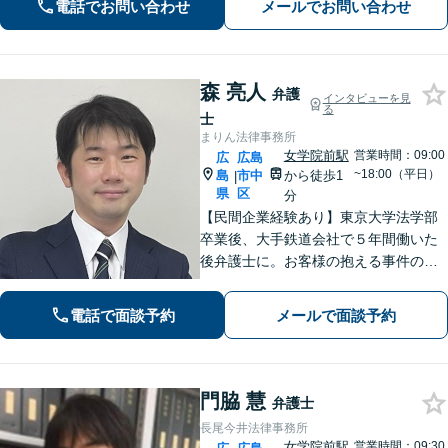
電話でお問い合わせ
メールでお問い合わせ
産」「相続」問題を得意としていま
す。
森 亮人
弁護
インタビューを見
る
士
まりん法律事務所
女学院前駅
営業時間：09:00
広
広島
~18:00（平日）
島
市中
から徒歩1
|
県
区
分
【民間企業経験あり】東京大学法学部
卒業後、大手鉄道会社で５年間働いた
後弁護士に。お客様の抱える事件の本
質を短時間で理解し、私から話を引き
出すのが得意です。逆に私からは、法
電話で面談予約
メールで面談予約
律用語を多用しない分かり易い説明を
心がけています。女学院前電停から徒
歩１分。
門脇 慧
弁護士
長尾今井法律事務所
女学院前駅
営業時間：09:30