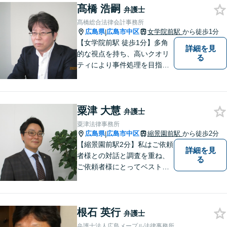
髙橋 浩嗣
弁護士
髙橋総合法律会計事務所
広島県
広島市中区
女学院前駅
から徒歩1分
|
【女学院前駅 徒歩1分】多角
詳細を見
的な視点を持ち、高いクオリ
る
ティにより事件処理を目指し
ます。
粟津 大慧
弁護士
粟津法律事務所
広島県
広島市中区
縮景園前駅
から徒歩2分
|
【縮景園前駅2分】私はご依頼
詳細を見
者様との対話と調査を重ね、
る
ご依頼者様にとってベストな
解決方法を提示・実現してい
くことを大事にしています。
幅広い事件についてご依頼者
根石 英行
様にご満足いただけるよう、
弁護士
日々研鑽を積んでおります。
弁護士法人広島メープル法律事務所