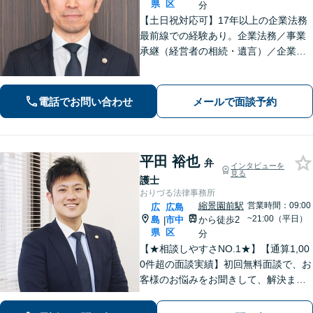
県
区
分
【土日祝対応可】17年以上の企業法務
最前線での経験あり。企業法務／事業
承継（経営者の相続・遺言）／企業の
労務問題や債権回収など、企業・経営
者さまのお悩みはご相談ください。経
験を活かした的確な対応で、企業の発
電話でお問い合わせ
メールで面談予約
展と経営をサポート。顧問契約もお任
せください
平田 裕也
弁
インタビューを
見る
護士
おりづる法律事務所
縮景園前駅
営業時間：09:00
広
広島
~21:00（平日）
島
市中
から徒歩2
|
県
区
分
【★相談しやすさNO.1★】【通算1,00
0件超の面談実績】初回無料面談で、お
客様のお悩みをお聞きして、解決まで
の道筋を示します。「不貞行為」「離
婚問題」「私選刑事事件」「自己破