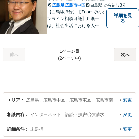
ぜひお気軽にご相談くださ
広島県
広島市中区
白島駅
から徒歩3分
|
い。
【白鳥駅 3分】【Zoomでのオ
詳細を見
ンライン相談可能】弁護士
る
は、社会生活における人生の
パートナー、転ばぬ先の杖だ
と考えています。リラックス
してお話しいただける環境を
1ページ目
整えておりますので、困った
前へ
次へ
(2ページ中)
とき、迷ったときはお気軽に
ご相談ください。
エリア
広島県、広島市中区、広島市東区、広島市南区、広島市西区、広島市安佐南区、広島市安佐北区、広島市安芸区、広島市佐伯区
変更
相談内容
インターネット、訴訟・損害賠償請求
変更
詳細条件
未選択
変更