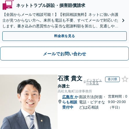
ネットトラブル訴訟・損害賠償請求
【全国からメールで相談可能！】【初回相談無料】ネットに強い弁護
士が見つからない方へ。来所も電話も不要、すべてメールで対応いた
します。書き込みの悪質性から妥当な慰謝料額を算出し、見通しや費
用面のリスクも包み隠さずお伝えしサポートします。
料金表を見る
メールでお問い合わせ
石濱 貴文
香川県
インタビュ
ーを見る
弁護士
高松丸亀町法律事務所
営業時間：0
広島市
か
面談方法(対面・
らも相談
電話・ビデオな
9:00~20:00
受付中
ど)は応相談
（平日）