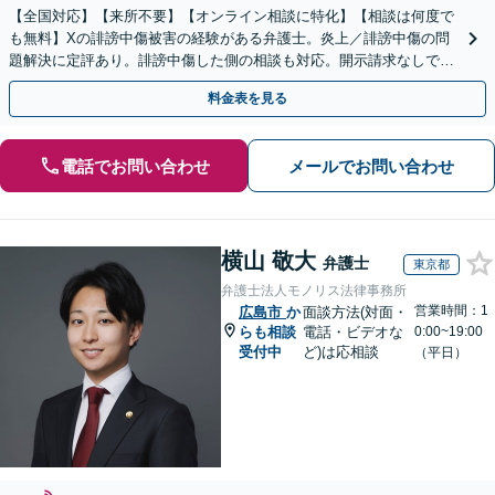
【全国対応】【来所不要】【オンライン相談に特化】【相談は何度で
も無料】Xの誹謗中傷被害の経験がある弁護士。炎上／誹謗中傷の問
題解決に定評あり。誹謗中傷した側の相談も対応。開示請求なしで本
人の特定ができる場合もあり。
料金表を見る
電話でお問い合わせ
メールでお問い合わせ
横山 敬大
弁護士
東京都
弁護士法人モノリス法律事務所
営業時間：1
広島市
か
面談方法(対面・
らも相談
電話・ビデオな
0:00~19:00
受付中
ど)は応相談
（平日）