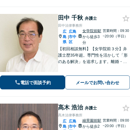
田中 千秋
弁護士
田中法律事務所
女学院前駅
営業時間：09:30
広
広島
~20:00（平日）
島
市中
から徒歩3
|
県
区
分
【初回相談無料】【女学院前３分】弁
護士歴35年超。専門性を活かして「形
のある解決」を追求します。離婚・債
務整理・不動産・相続・企業法務な
ど、個人・法人ともに実績豊富です。
話しやすい弁護士に是非ご相談くださ
電話で面談予約
メールでお問い合わせ
い。（合同庁舎内郵便局近く）
髙木 浩治
弁護士
髙木法律事務所
縮景園前駅
営業時間：09:00
広
広島
~20:00（平日）
島
市中
から徒歩2
|