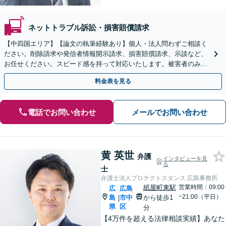
ネットトラブル訴訟・損害賠償請求
【中四国エリア】【論文の執筆経験あり】個人・法人問わずご相談く
ださい。削除請求や発信者情報開示請求、損害賠償請求、示談など、
お任せください。スピード感を持って対応いたします。被害者のみな
らず加害者のご相談も可能です【夜間・休日面談可】
料金表を見る
電話でお問い合わせ
メールでお問い合わせ
黄 英世
弁護
インタビューを見
る
士
弁護士法人プロテクトスタンス 広島事務所
紙屋町東駅
営業時間：09:00
広
広島
~21:00（平日）
島
市中
から徒歩1
|
県
区
分
【4万件を超える法律相談実績】あなた