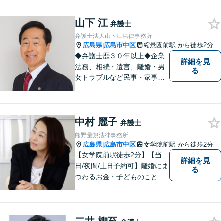
務所総数）◆インターネッ
ト・ＳＮＳトラブル、知的財
山下 江
産、相続・遺言、交通事故な
弁護士
ど
弁護士法人山下江法律事務所
広島県
広島市中区
縮景園前駅
から徒歩2分
|
◆弁護士歴３０年以上◆企業
詳細を見
法務、相続・遺言、離婚・男
る
女トラブルなど民事・家事事
件全般、刑事弁護などお任せ
ください！◆縮景園前駅徒歩1
分◆月曜夜間／土曜相談可◆
中村 麗子
電話／オンライン相談可◆相
弁護士
談実績39,000件以上（事務所
熊野量規法律事務所
総数）
広島県
広島市中区
女学院前駅
から徒歩2分
|
【女学院前駅徒歩2分】【当
詳細を見
日/夜間/土日予約可】離婚にま
る
つわるお金・子どものこと、
不倫の慰謝料、相続や信託・
成年後見、個人/法人の借金か
らの再生や破産案件ならお任
せください。丁寧にお話を伺