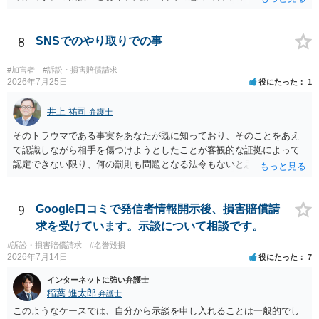
されていると思います。
8
SNSでのやり取りでの事
#加害者
#訴訟・損害賠償請求
2026年7月25日
役にたった
1
井上 祐司
弁護士
そのトラウマである事実をあなたが既に知っており、そのことをあえ
て認識しながら相手を傷つけようとしたことが客観的な証拠によって
認定できない限り、何の罰則も問題となる法令もないと思われます。
9
Google口コミで発信者情報開示後、損害賠償請
求を受けています。示談について相談です。
#訴訟・損害賠償請求
#名誉毀損
2026年7月14日
役にたった
7
インターネットに強い弁護士
稲葉 進太郎
弁護士
このようなケースでは、自分から示談を申し入れることは一般的でし