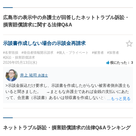
広島市の表示中の弁護士が回答したネットトラブル訴訟・
損害賠償請求に関する法律Q&A
示談書作成しない場合の示談金再請求
#名誉毀損
#発信者情報開示請求
#個人・プライベート
#被害者
#加害者
#訴訟・損害賠償請求
2026年05月13日(水)
役にたった
3
井上 祐司
弁護士
>示談金振込だけ要求し、示談書を作成したがらない被害者側弁護士も
いると聞きました。 →まともな弁護士であれば金銭の支払いにあた
って、合意書（示談書）あるいは領収書を作成しないということは通
常あり得ません。 示談書を作成しないと、被害者側は何度も示談金を
請求したり、別の弁護士経由での再請求も可能ですよね？ →振込明
細、請求書、領収書の類が全く残っていないケースであればそのよう
な行為は考えられますが、通常はどれかが残っているので、請求は拒
ネットトラブル訴訟・損害賠償請求の法律Q&Aランキング
否されるのが通常だと思います。