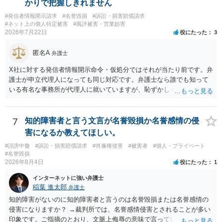
かりで把握しきれません
は、その表現部分が著作物となる可能性があります。 また、人物写真
#発信者情報開示請求
#名誉毀損
#訴訟・損害賠償請求
の著作権は撮影者に、肖像に関する権利は被写体本人に帰属します
#ネット上の個人特定被害
#風評被害・営業妨害
（著作権法2条・17条）。 ウェブサイト全体に当然に著作権が生じる
2026年7月22日
役にたった
3
わけではありません。デザイナーが独自に制作したイラストやバナー
等は別として、一般的なレイアウトや配色、依頼者から提供された素
匿名A
弁護士
材を希望に沿って配置した部分には、通常、著作物性は認められにく
いと考えられます。仮に具体的な画面構成の一部に創作性が認められ
X社に対する発信者情報開示命令・仮処分ではそれが当たり前です。弁
ても、その権利は当該部分に限られ、ご相談者の写真や文章等を制作
護士が申立代理人になっても同じ対応です。弁護士なら誰でも知って
実績として掲載する権限まで当然に生じるものではありません。 もっ
いる有名な事務所が代理人に就いていますが、恥ずかしくないのだろ
とも、契約書がなくても、見積書、メール、利用規約等に実績掲載へ
うかと思います。
の同意があれば別です。また、単に制作を担当した事実を記載した
り、公開中のサイトへリンクしたりする行為まで当然に禁止できると
7
知的障害者と言う文言が名誉毀損か名誉感情の侵
は限りません。 人物写真については、通常のSNSへの無断掲載と同
害になるか教えてほしい。
様、掲載目的、態様、必要性、本人の特定可能性等から判断されま
#誹謗中傷
#訴訟・損害賠償請求
#肖像権侵害
#被害者
#個人・プライベート
す。営業目的であり、本人も掲載を拒否していることは、違法性を認
#名誉毀損
める方向の事情となりますが、自動的に肖像権侵害となるわけではあ
2026年8月4日
役にたった
1
りません。 まず、見積書、メール、チャット、デザイナーの利用規約
を確認したうえで、「提供素材及びこれを含む画面の複製・SNS掲載
インターネットに強い弁護士
稲葉 進太郎
を許諾しない」と書面で明確に通知することをお勧めします。すでに
弁護士
掲載された場合は、URL、掲載日時、画面を保存してから削除を求め
知的障害がないのに知的障害者と言うのは名誉毀損または名誉感情の
てください。
侵害になりますか？ →裁判所では、名誉感情侵害とされることが多い
印象です。ご指摘のとおり、文脈上侮辱の意味で言っている点も加味