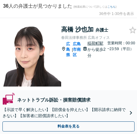
36
人の弁護士が見つかりました
(検索結果について詳しくは
こちら
)
36件中 1-30件を表示
高橋 沙也加
弁護士
春田法律事務所 広島オフィス
稲荷町駅
営業時間：00:00
広
広島
~23:59（平日）
島
市南
から徒歩2
|
県
区
分
ネットトラブル訴訟・損害賠償請求
【示談で早く解決したい】【賠償金を抑えたい】【開示請求に納得で
きない】【加害者に賠償請求したい】
料金表を見る