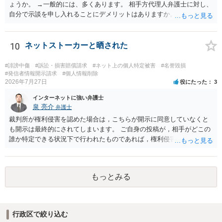
ょうか。 →一般的には、多くあります。 相手方代理人弁護士に対し、
自分で示談を申し入れることにデメリットはありますか。 →弁護士で
はない方が減額交渉に望む場合、知識がないことから、相手方が納得
できる主張を展開するのが難しいという点が指摘されるでしょう。 弁
護士に依頼する経済的余裕がない場合、自分で示談交渉を行う際に注
10
ネットストーカーと晒された
意すべき点があれば教えてください。 →分からないことが出てきたら
弁護士にご相談になるのが良いかと存じます。まずは電話相談などで
#誹謗中傷
#訴訟・損害賠償請求
#ネット上の個人特定被害
#名誉毀損
直接弁護士にご相談になることをお勧めいたします。
#発信者情報開示請求
#個人情報削除
2026年7月27日
役にたった
3
インターネットに強い弁護士
泉 亮介
弁護士
裁判所が権利侵害を認めた場合は，こちらが開示に同意していなくと
も開示は最終的にされてしまいます。 ご自身の投稿が，相手がどこの
誰か特定できる状況下で行われたものであれば，権利侵害性が認めら
れる可能性はあるかと思われます。 もっとも，相手方の晒し行為につ
いても，アカウントを特定したうえで，ネットストーカーとして晒し
たのであれば，かかる行為に権利侵害性が認められる可能性はあるで
もっとみる
しょう。
行政区で絞り込む