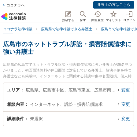
弁護士の方はこちら
ココナラへ
投稿する
探す
閲覧履歴
マイリスト
ログイン
ココナラ法律相談
広島県で法律相談できる弁護士
広島市で法律相談で
広島市のネットトラブル訴訟・損害賠償請求に
強い弁護士
広島県の広島市でネットトラブル訴訟・損害賠償請求に強い弁護士が36名見つ
かりました。初回面談無料や休日面談に対応している弁護士、解決事例を持つ
弁護士なども掲載中。インターネットに関係する誹謗中傷や名誉毀損、個人特
定等の細かな分野での絞り込み検索もでき便利です。特に春田法律事務所 広島
オフィスの高橋 沙也加弁護士や春田法律事務所 広島オフィスの田中 陽弁護
エリア
広島県、広島市中区、広島市東区、広島市南区、広島市西区、広島市安佐南区、広島市安佐北区、広島市安芸区、広島市佐伯区
変更
士、弁護士法人プロテクトスタンス 広島事務所の黄 英世弁護士のプロフィール
情報や弁護士費用、強みなどが注目されています。『広島市で土日や夜間に発
相談内容
インターネット、訴訟・損害賠償請求
変更
生したネットトラブル訴訟・損害賠償請求のトラブルを今すぐに弁護士に相談
したい』『ネットトラブル訴訟・損害賠償請求のトラブル解決の実績豊富な近
くの弁護士を検索したい』『初回相談無料でネットトラブル訴訟・損害賠償請
詳細条件
未選択
変更
求を法律相談できる広島市内の弁護士に相談予約したい』などでお困りの相談
者さんにおすすめです。