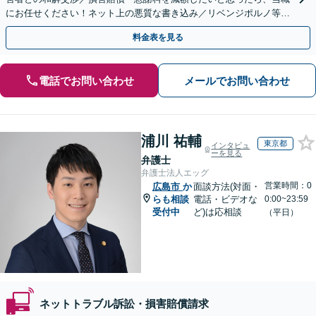
にお任せください！ネット上の悪質な書き込み／リベンジポルノ等、
代表弁護士が最後まで対応【関東エリア以外の相談も可】
料金表を見る
電話でお問い合わせ
メールでお問い合わせ
浦川 祐輔
東京都
インタビュ
ーを見る
弁護士
弁護士法人エッグ
営業時間：0
広島市
か
面談方法(対面・
らも相談
電話・ビデオな
0:00~23:59
受付中
ど)は応相談
（平日）
ネットトラブル訴訟・損害賠償請求