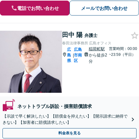
電話でお問い合わせ
メールでお問い合わせ
田中 陽
弁護士
春田法律事務所 広島オフィス
稲荷町駅
営業時間：00:00
広
広島
~23:59（平日）
島
市南
から徒歩2
|
県
区
分
ネットトラブル訴訟・損害賠償請求
【示談で早く解決したい】【賠償金を抑えたい】【開示請求に納得で
きない】【加害者に賠償請求したい】
料金表を見る