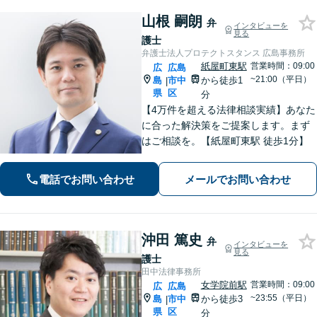
山根 嗣朗
弁
インタビューを
見る
護士
弁護士法人プロテクトスタンス 広島事務所
紙屋町東駅
営業時間：09:00
広
広島
~21:00（平日）
島
市中
から徒歩1
|
県
区
分
【4万件を超える法律相談実績】あなた
に合った解決策をご提案します。まず
はご相談を。【紙屋町東駅 徒歩1分】
電話でお問い合わせ
メールでお問い合わせ
沖田 篤史
弁
インタビューを
見る
護士
田中法律事務所
女学院前駅
営業時間：09:00
広
広島
~23:55（平日）
島
市中
から徒歩3
|
県
区
分