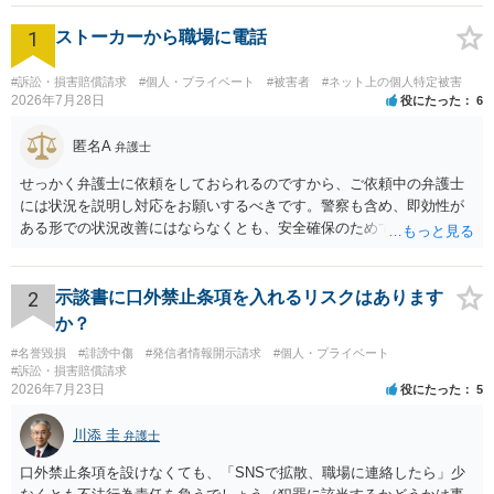
1
ストーカーから職場に電話
#訴訟・損害賠償請求
#個人・プライベート
#被害者
#ネット上の個人特定被害
2026年7月28日
役にたった
6
匿名A
弁護士
せっかく弁護士に依頼をしておられるのですから、ご依頼中の弁護士
には状況を説明し対応をお願いするべきです。警察も含め、即効性が
ある形での状況改善にはならなくとも、安全確保のためできることは
ある筈です。
2
示談書に口外禁止条項を入れるリスクはあります
か？
#名誉毀損
#誹謗中傷
#発信者情報開示請求
#個人・プライベート
#訴訟・損害賠償請求
2026年7月23日
役にたった
5
川添 圭
弁護士
口外禁止条項を設けなくても、「SNSで拡散、職場に連絡したら」少