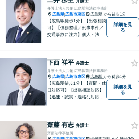
二井 柳至
弁護士
い、お一人おひとりに合った
弁護士法人共創 広島駅前法律事務所
解決方法を提案します。
広島県
広島市東区
広島駅
から徒歩1分
|
【広島駅徒歩1分】【出張相談
詳細を見
可】【債務整理／刑事事件／
る
交通事故に注力】個人・法人
どちらも可◎依頼者がアクセ
スしやすい環境づくりに尽力
しています。すべての依頼者
下西 祥平
の「平和」が実現できるよ
弁護士
う、依頼者一人ひとりに寄り
弁護士法人共創 広島駅前法律事務所
添い、解決へ導きます。
広島県
広島市東区
広島駅
から徒歩1分
|
【広島駅徒歩1分】【夜間・休
詳細を見
日対応可】【出張相談対応】
る
【迅速・誠実・適格な対応】
弊事務所は、依頼者の皆様の
ための法律事務所です。皆様
にとってのアクセスを何より
齋藤 有志
重視しています。また、弊事
弁護士
務所は迅速な対応・回答を最
齋藤法律事務所
優先にしています。
広島県
広島市中区
縮景園前駅
から徒歩2分