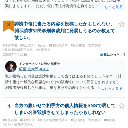
なくとも不法行為責任を負うでしょう（犯罪に該当するかどうかは事
案によります）。 ただ、仮に不法行為責任を負うとしても、違約金を
決めておかなければ慰謝料程度しか認められないケースが出てきます
（日本の裁判所が認定する慰謝料は、到底被害感情を満足させられる
ような金額ではありません）。そのため、口外禁止条項とともに口外
3
誹謗中傷に当たる内容を投稿したかもしれない。
した場合の違約金（100～200万円程度）を定めることには、大きな意
開示請求や民事刑事裁判に発展しうるのか教えて
味と抑止力があります。 逆に、口外禁止条項を設けると、正当な理由
欲しい。
がある場合を除いて第三者へ情報開示ができなくなります。そのた
#誹謗中傷
#炎上対策
#訴訟・損害賠償請求
#風評被害・営業妨害
め、口外禁止条項によって自らを縛られてしまうと困るようなケース
#発信者情報開示請求
#名誉毀損
（例えば弁護団事件でマスコミ等へ公表する必要があるケース等）で
2026年7月27日
役にたった
4
は、口外禁止の範囲を特定・限定する等の工夫をすることがあります
が、個人間の紛争で、合意後もみだりに紛争情報を口外することそれ
インターネットに強い弁護士
自体が異常事態であって、相手方への抑止効果として口外禁止条項を
稲葉 進太郎
弁護士
設定しておく方が望ましい場合が多いと思われます（上記のとおり、
私が投稿した内容は誹謗中傷として当てはまるものでしょうか？ →誹
口外禁止条項は、違反した際の違約金条項とワンセットにすることで
謗中傷は一般的な用語なのでその該当性について回答しかねますが、
効果を発揮するといえます）。
相談者が投稿した記事は、単なる意見の表明といえる可能性が高く、
権利侵害が認められる可能性は低いと存じます。 もし当てはまるとし
て、開示請求が認められたり、民事裁判や刑事裁判に発展しうるもの
でしょうか？ →権利侵害や、名誉毀損・侮辱に該当する可能性が低い
4
当方の腹いせで相手方の個人情報をSNSで晒して
ため、民事裁判や刑事裁判に発展することはあまり考えられないよう
しまい名誉毀損させてしまったかもしれない
に思われます。
#名誉毀損
#誹謗中傷
#発信者情報開示請求
#風評被害・営業妨害
#加害者
#訴訟・損害賠償請求