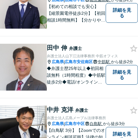
|
【初めての相談でも安心】
詳細を見
【縮景園電停徒歩2分】【初回
る
相談1時間無料】【分かりやす
い説明】経験豊富な弁護士が
しっかりとお話をうかがいま
す。あなたの問題を一緒に考
田中 伸
え、納得の解決を目指しま
弁護士
す。
弁護士法人山下江法律事務所 中筋オフィス
広島県
広島市安佐南区
中筋駅
から徒歩2分
|
◆弁護士歴25年以上◆初回相
詳細を見
談無料（1時間程度）◆中筋駅
る
徒歩2分◆電話/オンライン相
談可◆夜間相談可◆相続、交
通事故、離婚、不貞慰謝料請
求、企業法務等。広島市北部
中井 克洋
地域の皆様に寄り添い、地域
弁護士
密着型の法律事務所としてよ
弁護士法人広島メープル法律事務所
り身近な法的サービスを提供
広島県
広島市中区
白島駅
から徒歩3分
|
します。
【白鳥駅 3分】【Zoomでのオ
詳細を見
ンライン相談可能】法律の知