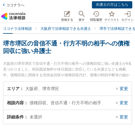
弁護士の方はこちら
ココナラへ
投稿する
探す
閲覧履歴
マイリスト
ログイン
ココナラ法律相談
大阪府で法律相談できる弁護士
堺市で法律相談でき
堺市堺区の音信不通・行方不明の相手への債権
回収に強い弁護士
大阪府の堺市堺区で音信不通・行方不明の相手への債権回収に強い弁護士が9名
見つかりました。初回面談無料や休日面談に対応している弁護士なども掲載
中。債権回収に関係する売掛金回収や債権回収代行、債権の時効中断等の細か
な分野での絞り込み検索もでき便利です。特に田渕総合法律事務所の田渕 大介
弁護士や堺新町法律事務所の岬 宏美弁護士、堺みらい創生法律事務所の武田 宗
エリア
大阪府、堺市堺区
変更
久弁護士のプロフィール情報や弁護士費用、強みなどが注目されています。
『堺市堺区で土日や夜間に発生した音信不通・行方不明の相手への債権回収の
相談内容
債権回収、音信不通・行方不明の相手
変更
トラブルを今すぐに弁護士に相談したい』『音信不通・行方不明の相手への債
権回収のトラブル解決の実績豊富な近くの弁護士を検索したい』『初回相談無
料で音信不通・行方不明の相手への債権回収を法律相談できる堺市堺区内の弁
詳細条件
未選択
変更
護士に相談予約したい』などでお困りの相談者さんにおすすめです。