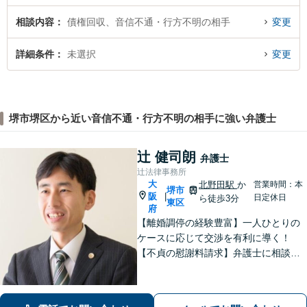
相談内容
債権回収、音信不通・行方不明の相手
変更
詳細条件
未選択
変更
堺市堺区から近い音信不通・行方不明の相手に強い弁護士
辻 健司朗
弁護士
辻法律事務所
大
北野田駅
か
営業時間：本
堺市
阪
|
日定休日
ら徒歩3分
東区
府
【離婚調停の経験豊富】一人ひとりの
ケースに応じて交渉を有利に導く！
【不貞の慰謝料請求】弁護士に相談す
ることで増額の可能性がアップ／不貞
の証拠収集アドバイス【親権・養育
費・面会交流の問題にも対応】【北野