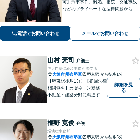
可】刑事事件、離婚、相続、交通事故
などのプライベートな法律問題から、
契約書レビューなどの企業法務や学校
法務、プロスポーツ選手の相談まで幅
広く対応。トラブル解決のための身近
電話でお問い合わせ
メールでお問い合わせ
な相談相手として、お気軽にご連絡く
ださい。
山村 憲司
弁護士
虎ノ門法律経済事務所 堺支店
大阪府
堺市堺区
堺東駅
から徒歩1分
|
【堺東駅徒歩1分】【初回法律
詳細を見
相談無料】元ゼネコン勤務！
る
不動産・建築分野に精通する
弁護士。その他、遺産相続・
労働問題・債権回収など多岐
にわたる事案に対応可能で
榧野 寛俊
す！全国の支店ネットワーク
弁護士
を活かし、迅速な解決を目指
堺法律事務所
します。【夜間土日祝可】
大阪府
堺市堺区
堺東駅
から徒歩5分
|