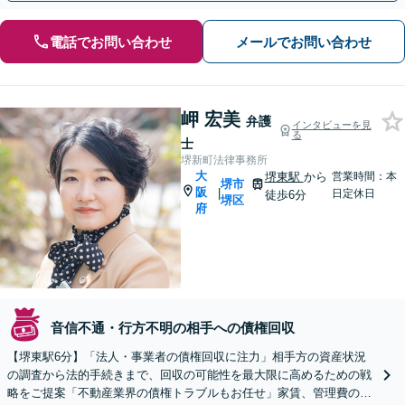
電話でお問い合わせ
メールでお問い合わせ
岬 宏美
弁護
インタビューを見
る
士
堺新町法律事務所
大
堺東駅
から
営業時間：本
堺市
阪
|
日定休日
徒歩6分
堺区
府
音信不通・行方不明の相手への債権回収
【堺東駅6分】「法人・事業者の債権回収に注力」相手方の資産状況
の調査から法的手続きまで、回収の可能性を最大限に高めるための戦
略をご提案「不動産業界の債権トラブルもお任せ」家賃、管理費の滞