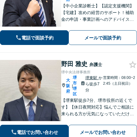
【中小企業診断士】【認定支援機関】
【宅建】攻めの経営のサポート！補助
金の申請・事業計画へのアドバイス／
不動産に関する法的トラブルもお任
せ！財産分与・事業継承／交通事故／
電話で面談予約
メールで面談予約
債務整理／労働問題も【夜間・休日面
談】【完全個室】【堺東駅4分】
野田 雅史
弁護士
堺中央法律事務所
堺
堺東駅
か
営業時間：08:00~2
大
市
2:45（土日祝日）
ら徒歩7
阪
|
堺
分
府
区
【堺東駅徒歩7分、堺市役所の近くで
す】【休日夜間対応】悩んでご相談に
来られる方が元気になっていただける
と幸いでございます。まずは、お気軽
に法律相談のご予約についてお問合せ
電話でお問い合わせ
メールでお問い合わせ
ください。分野によっては、初回30分