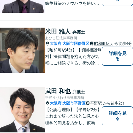
紛争解決のノウハウを使い、
より良い法的サービスを提供
します。 ご相談者様の大切な
時間を無駄にしないよう、的
確かつスピーディーに進め、
米田 雅人
弁護士
ご相談様にとって最適なご提
あびこ筋法律事務所
案ができるよう努めます。
大阪府
大阪市阿倍野区
昭和町駅
から徒歩4分
|
【昭和町駅4分】【初回相談無
詳細を見
料】法律問題を抱えた方が気
る
軽にご相談できる、街の診療
所のような親しみやすい環境
づくりをしております。離婚/
相続/不動産/債務整理など幅広
い分野に対応しております。
武田 和也
弁護士
お気軽にご相談ください。
平野うりわり法律事務所
【夜間・休日対応可】
大阪府
大阪市平野区
平野駅
から徒歩2分
|
【公認心理師】【平野駅2分】
詳細を見
これまで培った法的知見と心
る
理学的知見を活かし、依頼者
様の不安や悩みに寄り添いな