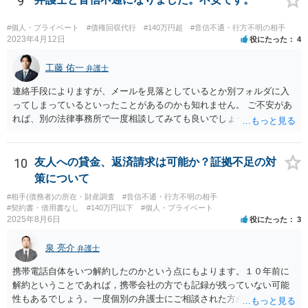
9
#個人・プライベート
#債権回収代行
#140万円超
#音信不通・行方不明の相手
2023年4月12日
役にたった
4
工藤 佑一
弁護士
連絡手段によりますが、メールを見落としているとか別フォルダに入
ってしまっているといったことがあるのかも知れません。 ご不安があ
れば、別の法律事務所で一度相談してみても良いでしょう。
10
友人への貸金、返済請求は可能か？証拠不足の対
策について
#相手(債務者)の所在・財産調査
#音信不通・行方不明の相手
#契約書・借用書なし
#140万円以下
#個人・プライベート
2025年8月6日
役にたった
3
泉 亮介
弁護士
携帯電話自体をいつ解約したのかという点にもよります。１０年前に
解約ということであれば，携帯会社の方でも記録が残っていない可能
性もあるでしょう。一度個別の弁護士にご相談された方が良いかと思