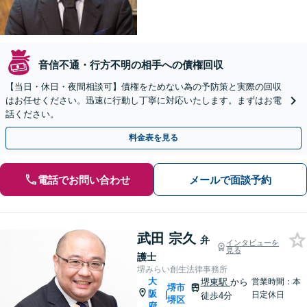
音信不通・行方不明の相手への債権回収
【当日・休日・夜間相談可】債権をためない為の予防策と実際の回収
はお任せください。迅速に行動し丁寧に対応いたします。まずはお電
話ください。
料金表を見る
電話でお問い合わせ
メールで面談予約
武田 宗久
弁
インタビューを
見る
護士
堺みらい創生法律事務所
大
堺東駅
から
営業時間：本
堺市
阪
|
日定休日
徒歩4分
堺区
府