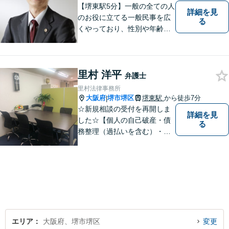
【堺東駅5分】一般の全ての人
詳細を見
のお役に立てる一般民事を広
る
くやっており、性別や年齢を
問わず様々なご相談、ご依頼
を受けています。相談者の
方、依頼者の方の気持ちに真
里村 洋平
摯に寄り添い、困難な問題に
弁護士
も粘り強く対峙して、信頼を
里村法律事務所
積み重ねていきたいと考えて
大阪府
堺市堺区
堺東駅
から徒歩7分
|
います。
☆新規相談の受付を再開しま
詳細を見
した☆【個人の自己破産・債
る
務整理（過払いを含む）・法
人の破産・刑事事件・交通事
故を主に取扱い】【債務関
係・刑事事件・交通事故は初
回相談無料（特に時間制限は
ありません）】【堺東徒歩７
分】【分割払い・法テラス利
用もご相談下さい】
エリア
大阪府、堺市堺区
変更