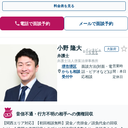
納など
料金表を見る
電話で面談予約
メールで面談予約
小野 隆大
大阪府
インタビュ
ーを見る
弁護士
弁護士法人啓葉法律事務所
営業時
堺市堺区
面談方法(対面・電
からも相談
話・ビデオなど)は
間：本日
受付中
応相談
定休日
音信不通・行方不明の相手への債権回収
【関西エリア対応】【初回相談無料】貸金／売掛金／請負代金の回収