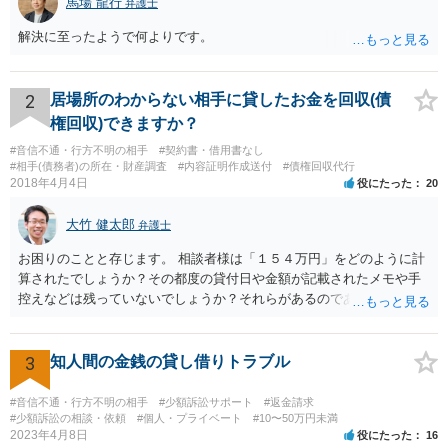
馬場 龍行
弁護士
解決に至ったようで何よりです。
2
居場所のわからない相手に貸したお金を回収(債
権回収)できますか？
#音信不通・行方不明の相手
#契約書・借用書なし
#相手(債務者)の所在・財産調査
#内容証明作成送付
#債権回収代行
2018年4月4日
役にたった
20
大竹 健太郎
弁護士
お困りのことと存じます。 相談者様は「１５４万円」をどのように計
算されたでしょうか？その都度の貸付日や金額が記載されたメモや手
控えなどは残っていないでしょうか？それらがあるのであればメール
と共に証拠として用いることが可能です。メールについては内容次第
です。 彼の住所については住民票上の住所であれば調査することは可
能です。 弁護士に依頼した際の費用にいては現在弁護士費用が自由化
3
知人間の金銭の貸し借りトラブル
されており法律事務所によって異なりますので、あくまで目安となり
ますが、交渉を依頼すると①着手金が請求額×8％or10万円の高い方、
#音信不通・行方不明の相手
#少額訴訟サポート
#返金請求
②成功報酬が16％、③実費というところでしょうか。法律事務所によ
#少額訴訟の相談・依頼
#個人・プライベート
#10〜50万円未満
2023年4月8日
役にたった
16
っては別途日当を請求するところもあると思います。 勝訴の見込みや