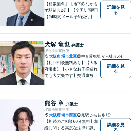
【相談無料】【地下鉄なかも
詳細を見
ず駅徒歩2分】【全国訪問可】
る
【24時間メール予約受付】
【当日相談可】お客様の目線
に立って、冷静かつ正確な助
言をすることを心がけており
ます。
犬塚 竜也
弁護士
堺北法律事務所
大阪府
堺市北区
中百舌鳥駅
から徒歩5分
|
【初回相談無料あり】【大阪
詳細を見
府堺市】【小さなお子様連れ
る
でも大丈夫です】交通事故、
離婚、相続、借金問題の初回
相談料は無料です。親身にな
ってご相談に乗ります。
熊谷 章
弁護士
堺鳳法律事務所
大阪府
堺市西区
鳳駅
から徒歩1分
|
【相続のご相談60分無料】相
詳細を見
続に関する高度な法律知識、
る