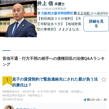
井上 信
弁護士
あべの総合法律事務所
大阪府
大阪市阿倍野区
天王寺駅
から徒歩5分
|
【初回相談３０分無料】【天
詳細を見
王寺駅徒歩５分】【地域密着
る
型の事務所】 さまざまな法律
問題について相談者・依頼者
の立場に立って、親身に助
言・活動します。 交通事故、
相続、インターネット上のト
ラブルに注力！！
音信不通・行方不明の相手への債権回収の法律Q&Aランキ
ング
1
息子の賃貸契約で緊急連絡先にされた親が負う法
的責任は？
#債権回収代行
#音信不通・行方不明の相手
#契約書・借用書なし
#内容証明作成送付
#連帯保証人
2019年5月26日
役にたった
22