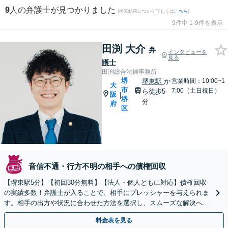
9
人の弁護士が見つかりました
(検索結果について詳しくは
こちら
)
9件中 1-9件を表示
田渕 大介
弁
インタビューを
見る
護士
田渕総合法律事務所
堺
堺東駅
か
営業時間：10:00~1
大
市
7:00（土日祝日）
ら徒歩5
阪
|
堺
分
府
区
音信不通・行方不明の相手への債権回収
【堺東駅5分】【初回30分無料】【法人・個人ともに対応】債権回収
の実績多数！弁護士が入ることで、相手にプレッシャーを与えられま
す。相手の出方や状況に合わせた方法を選択し、スムーズな解決へと
導きます【オンライン相談可】【休日・夜間面談可】
料金表を見る