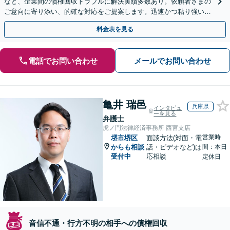
など、企業間の債権回収トラブルに解決実績多数あり。依頼者さまの
ご意向に寄り添い、的確な対応をご提案します。迅速かつ粘り強い交
渉で、少しでも回収できるよう尽力します【土日祝対応可】
料金表を見る
電話でお問い合わせ
メールでお問い合わせ
亀井 瑞邑
兵庫県
インタビュ
ーを見る
弁護士
虎ノ門法律経済事務所 西宮支店
営業時
堺市堺区
面談方法(対面・電
からも相談
話・ビデオなど)は
間：本日
受付中
応相談
定休日
音信不通・行方不明の相手への債権回収