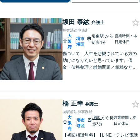
間の無料相談を実施しております。
坂田 泰紘
弁護士
福智法律事務所
大
堺東駅
から
営業時間：本
堺市
阪
|
日定休日
徒歩4分
堺区
府
傷ついて、人生を悲観されている方の
助けになりたいと思っています。借
金・債務整理／離婚問題／相続など、
法律は弱者救済のためのものですから
お気軽に、悩み相談の代わりにお声が
けください。相談者から「気軽で相談
しやすかった」と言ってもらえる事務
所を目指します
橋 正幸
弁護士
堺駅前法律事務所
大
堺駅
から徒
営業時間：本
堺市
阪
|
日定休日
歩3分
堺区
府
【初回相談無料】【LINE・テレビ電話