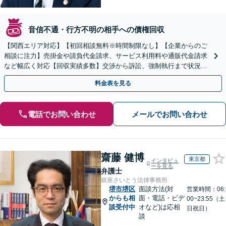
音信不通・行方不明の相手への債権回収
【関西エリア対応】【初回相談無料※時間制限なし】【企業からのご
相談に注力】売掛金や請負代金請求、サービス利用料や通販代金請求
など幅広く対応【回収実績多数】交渉から訴訟、強制執行まで状況に
応じて的確に対応します
料金表を見る
電話でお問い合わせ
メールでお問い合わせ
齋藤 健博
東京都
インタビュ
ーを見る
弁護士
銀座さいとう法律事務所
堺市堺区
面談方法(対
営業時間：06:
からも相
面・電話・ビデ
00~23:55（土
談受付中
オなど)は応相
日祝日）
談