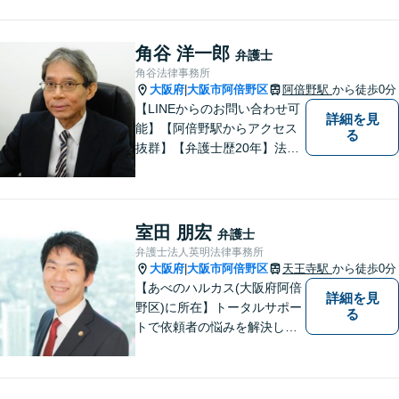
がら、問題解決に向けて尽力
いたします。 どんなお悩みで
も、まずはご相談ください。
角谷 洋一郎
弁護士
角谷法律事務所
大阪府
大阪市阿倍野区
阿倍野駅
から徒歩0分
|
【LINEからのお問い合わせ可
詳細を見
能】【阿倍野駅からアクセス
る
抜群】【弁護士歴20年】法テ
ラス・弁護士費用特約の利用
が可能です。丁寧なヒアリン
グ・他士業連携によるワンス
トップ対応が強み！交通事故
室田 朋宏
弁護士
／遺産分割／離婚／債務整理
弁護士法人英明法律事務所
／その他
大阪府
大阪市阿倍野区
天王寺駅
から徒歩0分
|
【あべのハルカス(大阪府阿倍
詳細を見
野区)に所在】トータルサポー
る
トで依頼者の悩みを解決しま
す。