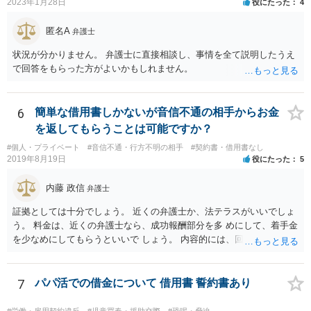
2023年1月28日
役にたった
4
匿名A
弁護士
状況が分かりません。 弁護士に直接相談し、事情を全て説明したうえ
で回答をもらった方がよいかもしれません。
6
簡単な借用書しかないが音信不通の相手からお金
を返してもらうことは可能ですか？
#個人・プライベート
#音信不通・行方不明の相手
#契約書・借用書なし
2019年8月19日
役にたった
5
内藤 政信
弁護士
証拠としては十分でしょう。 近くの弁護士か、法テラスがいいでしょ
う。 料金は、近くの弁護士なら、成功報酬部分を多 めにして、着手金
を少なめにしてもらうといいで しょう。 内容的には、回収見込みがあ
るかどうかですね。
7
パパ活での借金について 借用書 誓約書あり
#労働・雇用契約違反
#児童買春・援助交際
#恐喝・脅迫