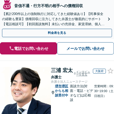
音信不通・行方不明の相手への債権回収
【累計200件以上の強制執行に対応してきた経験値あり】【民事保全
の経験も豊富】債権回収に注力してきた弁護士が徹底的にサポート
【電話相談可】【初回面談無料】未払いの売掛金、家賃滞納、個人間
のお金の貸し借りなど【関西エリア対応】
料金表を見る
電話でお問い合わせ
メールでお問い合わせ
三浦 宏太
大阪府
インタビュ
ーを見る
弁護士
弁護士法人ニューステージ
堺市堺区
面談方法(対
営業時間：09:
からも相
面・電話・ビデ
30~19:00（土
談受付中
オなど)は応相
日祝日）
談