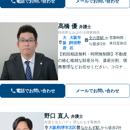
電話でお問い合わせ
メールでお問い合わせ
田駅3分】【完全個室で秘密厳守】
髙橋 優
弁護士
阿倍野なみはや法律事務所
大
大阪市
文の里駅
か
営業時間：
阪
阿倍野
|
本日定休日
ら徒歩1分
府
区
【初回相談無料・時間無制限】不動産
の絡む複雑な財産分与、遺産分割、債
務整理などお任せください。コロナ禍
でお困りの方のご相談を積極的に受け
ております。一人ひとりの不安に寄り
添い、皆さまが安心して暮らせるよ
電話でお問い合わせ
メールでお問い合わせ
う、全力でお守りします。
野口 直人
弁護士
弁護士法人バディ 堺なかもず事務所
大阪府
堺市北区
なかもず駅
から徒歩2分
|