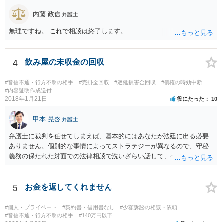
回収の見込み、私にご依頼いただいた場合の費用については、詳細を
内藤 政信
お伺いできればお伝えさせていただきますので、宜しければ、個別に
弁護士
ご連絡頂けますと幸いです。 宜しくお願い致します。
無理ですね。 これで相談は終了します。
4
飲み屋の未収金の回収
#音信不通・行方不明の相手
#売掛金回収
#遅延損害金回収
#債権の時効中断
#内容証明作成送付
2018年1月21日
役にたった
10
甲本 晃啓
弁護士
弁護士に裁判を任せてしまえば、基本的にはあなたが法廷に出る必要
ありません。個別的な事情によってストラテジーが異なるので、守秘
義務の保たれた対面での法律相談で洗いざらい話して、ベストな方法
を検討してもらってください。
5
お金を返してくれません
#個人・プライベート
#契約書・借用書なし
#少額訴訟の相談・依頼
#音信不通・行方不明の相手
#140万円以下