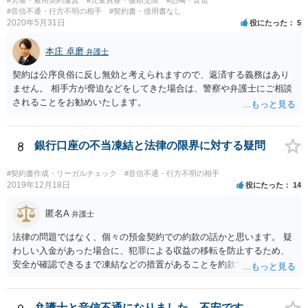
#音信不通・行方不明の相手
#契約書・借用書なし
2020年5月31日
役にたった
5
本庄 卓磨
弁護士
契約は公序良俗に反し無効と考えられますので、返済する義務はあり
ません。 相手方が脅迫などをしてきた場合は、警察や弁護士にご相談
されることをお勧めいたします。
8
銀行口座の不当凍結と法律の限界に対する疑問
#契約書作成・リーガルチェック
#音信不通・行方不明の相手
2019年12月18日
役にたった
14
匿名A
弁護士
法律の問題ではなく、個々の預金契約での約款の話かと思います。 疑
わしい入金があった場合に、犯罪による収益の移転を防止するため、
安全が確認できるまで凍結などの措置があることを約款で定めている
のではないかと考えられます。もし約款があるなら、これに同意して
口座を開設している以上、応じざるを得ません。 銀行に根拠を確認し
てみるとよいでしょう。
弁護士と音信不通になりました。不安です。