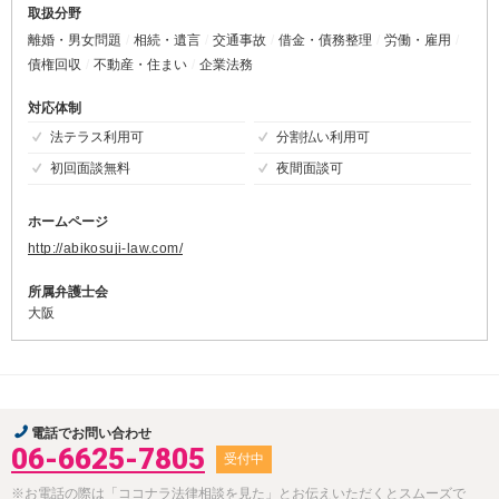
取扱分野
離婚・男女問題
相続・遺言
交通事故
借金・債務整理
労働・雇用
債権回収
不動産・住まい
企業法務
対応体制
法テラス利用可
分割払い利用可
初回面談無料
夜間面談可
ホームページ
http://abikosuji-law.com/
所属弁護士会
大阪
電話でお問い合わせ
06-6625-7805
受付中
※お電話の際は「ココナラ法律相談を見た」とお伝えいただくとスムーズで