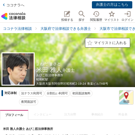
弁護士の方はこちら
ココナラへ
投稿する
探す
閲覧履歴
マイリスト
ログイン
ココナラ法律相談
大阪府で法律相談できる弁護士
大阪市で法律相談で
マイリストに入れる
よねだ まさと
米田 雅人
弁護士
あびこ筋法律事務所
昭和町駅
大阪府
大阪市阿倍野区昭和町2-19-24 青葉ビル7AB号
対応体制
法テラス利用可
分割払い利用可
初回面談無料
夜間面談可
インタビュー
注力分野
事例紹介
料金表
プロフィール
米田 雅人弁護士 あびこ筋法律事務所