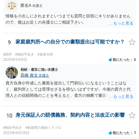
匿名A
弁護士
情報を小出しにされますといつまでも質問と回答にキリがありません
ので、後はお近くの弁護士にご相談下さい。
9
家庭裁判所への自分での書類提出は可能ですか？
#調停
#相続手続き
#遺産分割
2025年5月8日
役にたった
5
相続・遺言に強い弁護士
髙橋 俊太
弁護士
貴方自身が作成した書面を提出して門前払いになるということはな
く、裁判所としては受理せざるを得ないはずですが、今後の貴方と代
理人との信頼関係のことを考えると、貴方の独断で書面を提出したり
裁判所に電話したりするのはお勧めしにくいところです。 現在の弁護
士が主張書面の提出を渋っているようですが、弁護士として提出の実
益がないと考えている可能性もあると思いますので、そのあたりも含
10
身元保証人の賠償義務、契約内容と法改正の影響
めて、弁護士見解を確認等するためによく打ち合わせた方がよいと思
います。単に面倒臭いということで書面提出をしないということであ
#相続手続き
#家族間の相続トラブル
れば、当該弁護士との委任関係を修了した上で、貴方のほうで書面提
2023年9月26日
役にたった
7
出することを検討なさった方がよいでしょう。