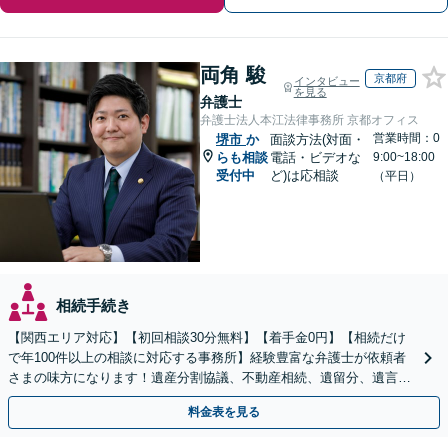
両角 駿
京都府
インタビュー
を見る
弁護士
弁護士法人本江法律事務所 京都オフィス
営業時間：0
堺市
か
面談方法(対面・
らも相談
電話・ビデオな
9:00~18:00
受付中
ど)は応相談
（平日）
相続手続き
【関西エリア対応】【初回相談30分無料】【着手金0円】【相続だけ
で年100件以上の相談に対応する事務所】経験豊富な弁護士が依頼者
さまの味方になります！遺産分割協議、不動産相続、遺留分、遺言書
の作成など【烏丸御池駅7分】
料金表を見る