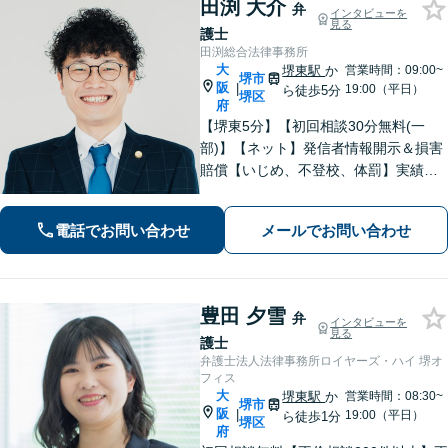
田渕 大介
弁
インタビューを
見る
護士
田渕総合法律事務所
大
堺東駅
か
営業時間：09:00~
堺市
阪
|
19:00（平日）
ら徒歩5分
堺区
府
【堺東5分】【初回相談30分無料(一
部)】【ネット】発信者情報開示＆損害
賠償【いじめ、不登校、体罰】実績豊
富【離婚問題】不倫・離婚に注力／有
利な条件での慰謝料・離婚【労働問
電話でお問い合わせ
メールでお問い合わせ
題】ハラスメント事案の実績／裁判を
見据えて加害者・会社と交渉【土日祝
対応】
豊田 夕雪
弁
インタビューを
見る
護士
弁護士法人法律事務所ロイヤーズ・ハイ 堺オ
フィス
大
堺東駅
か
営業時間：08:30~
堺市
阪
|
19:00（平日）
ら徒歩1分
堺区
府