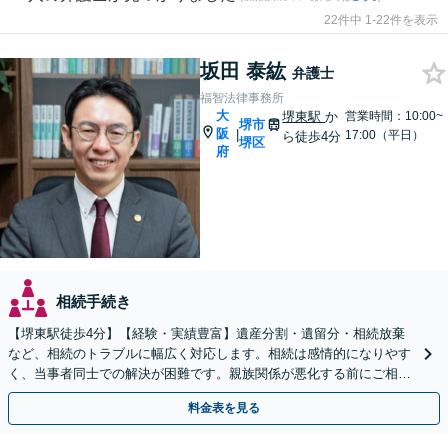
22件中 1-22件を表示
坂田 泰紘
弁護士
福智法律事務所
大
堺東駅
か
営業時間：10:00~
堺市
阪
|
17:00（平日）
ら徒歩4分
堺区
府
相続手続き
【堺東駅徒歩4分】【経験・実績豊富】遺産分割・遺留分・相続放棄
など、相続のトラブルに幅広く対応します。相続は感情的になりやす
く、当事者同士での解決が困難です。親族関係が悪化する前にご相談
ください。【夜間・休日対応可能】【完全個室完備】
料金表を見る