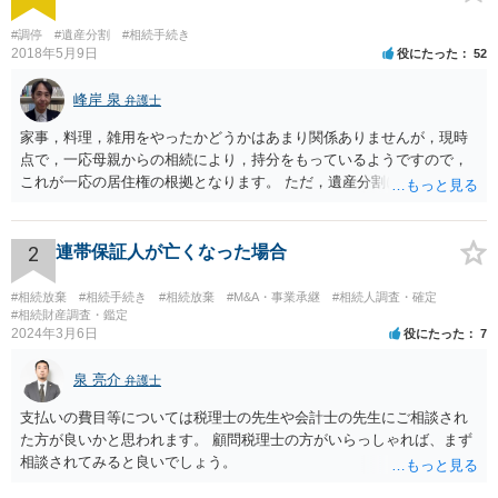
#調停
#遺産分割
#相続手続き
2018年5月9日
役にたった
52
峰岸 泉
弁護士
家事，料理，雑用をやったかどうかはあまり関係ありませんが，現時
点で，一応母親からの相続により，持分をもっているようですので，
これが一応の居住権の根拠となります。 ただ，遺産分割により，母の
持分を父親が取得した場合，住み続けるのは難しいかも知れません。
2
連帯保証人が亡くなった場合
#相続放棄
#相続手続き
#相続放棄
#M&A・事業承継
#相続人調査・確定
#相続財産調査・鑑定
2024年3月6日
役にたった
7
泉 亮介
弁護士
支払いの費目等については税理士の先生や会計士の先生にご相談され
た方が良いかと思われます。 顧問税理士の方がいらっしゃれば、まず
相談されてみると良いでしょう。