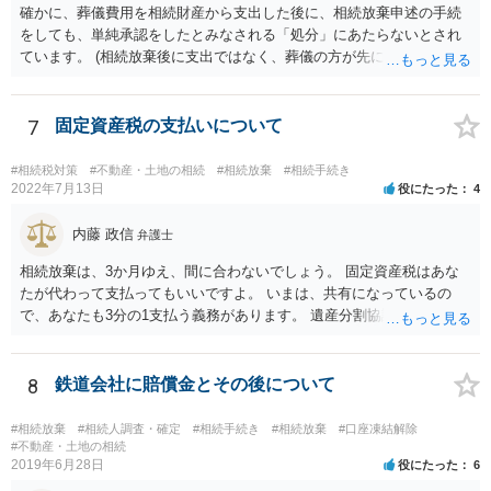
確かに、葬儀費用を相続財産から支出した後に、相続放棄申述の手続
んので、一度相談して想定するのがおすすめと思います。
をしても、単純承認をしたとみなされる「処分」にあたらないとされ
ています。 (相続放棄後に支出ではなく、葬儀の方が先に来るのが通常
だと思いますので、葬儀→葬儀費用を相続財産から支出→相続放棄申
述の手続ということだと思いますが) ただ、葬儀費用ならいくらでもよ
いということではなく、身分相応の、社会的儀式として当然認められ
7
固定資産税の支払いについて
る程度の金額に留まると考えた方がよいです。 もし、相続人の皆さん
に葬儀費用を支出する経済力がなく、質素な葬儀を行った費用であれ
#相続税対策
#不動産・土地の相続
#相続放棄
#相続手続き
ば相続財産から支出しても単純承認と認められない可能性が高いの
2022年7月13日
役にたった
4
で、相続放棄申述が受理される可能性も高いと思います。
内藤 政信
弁護士
相続放棄は、3か月ゆえ、間に合わないでしょう。 固定資産税はあな
たが代わって支払ってもいいですよ。 いまは、共有になっているの
で、あなたも3分の1支払う義務があります。 遺産分割協議をして、不
動産取得者を決めて、相続登記する必要があります。 登記名義人に支
払い義務があります。
8
鉄道会社に賠償金とその後について
#相続放棄
#相続人調査・確定
#相続手続き
#相続放棄
#口座凍結解除
#不動産・土地の相続
2019年6月28日
役にたった
6