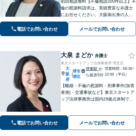
初回相談無料【不倫相談200件以上】不
倫の慰謝料請求は、実績豊富な弁護士
にお任せください。大阪南出身の人情
派弁護士が対応【交通事故も強い】交
通事故に遭われてお困りの方はお気軽
電話でお問い合わせ
メールでお問い合わせ
にお電話ください【当日／夜間／休日
の相談可】
大泉 まどか
弁護士
東京スタートアップ法律事務所 堺支店
大
堺東駅
か
営業時間：06:30~
堺市
阪
|
22:00（平日）
ら徒歩5分
堺区
府
【離婚・不倫の慰謝料・刑事事件(加害
者側)・交通事故など】東京スタートア
ップ法律事務所は国内29拠点体制で全
国対応！【ご自宅からの電話相談にも
対応(法律相談は完全予約制)】各分野で
専門性の高い弁護士が寄り添い解決を
電話でお問い合わせ
メールでお問い合わせ
サポートします。