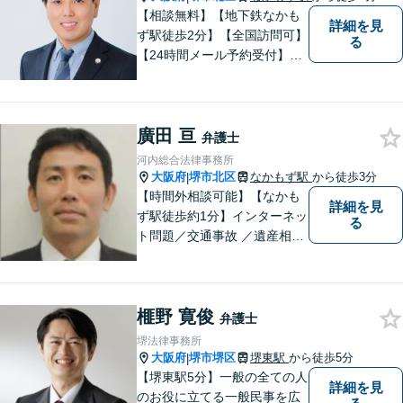
【相談無料】【地下鉄なかも
詳細を見
ず駅徒歩2分】【全国訪問可】
る
【24時間メール予約受付】
【当日相談可】お客様の目線
に立って、冷静かつ正確な助
言をすることを心がけており
廣田 亘
ます。
弁護士
河内総合法律事務所
大阪府
堺市北区
なかもず駅
から徒歩3分
|
【時間外相談可能】【なかも
詳細を見
ず駅徒歩約1分】インターネッ
る
ト問題／交通事故 ／遺産相
続。弁護士になったばかりの
頃の気持ちを忘れずに、地域
の皆様の法律トラブルにしっ
榧野 寛俊
かりとお応えいたします。 お
弁護士
気軽にご相談ください。
堺法律事務所
大阪府
堺市堺区
堺東駅
から徒歩5分
|
【堺東駅5分】一般の全ての人
詳細を見
のお役に立てる一般民事を広