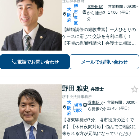
辻法律事務所
堺
北野田駅
営業時間：09:00~
大
市
17:00（平日）
から徒歩3
阪
|
東
分
府
区
【離婚調停の経験豊富】一人ひとりの
ケースに応じて交渉を有利に導く！
【不貞の慰謝料請求】弁護士に相談す
ることで増額の可能性がアップ／不貞
の証拠収集アドバイス【親権・養育
電話でお問い合わせ
メールでお問い合わせ
費・面会交流の問題にも対応】【北野
田駅3分】【完全個室で秘密厳守】
野田 雅史
弁護士
堺中央法律事務所
大
堺東駅
か
営業時間：08:00~
堺市
阪
|
22:45（平日）
ら徒歩7分
堺区
府
【堺東駅徒歩7分、堺市役所の近くで
す】【休日夜間対応】悩んでご相談に
来られる方が元気になっていただける