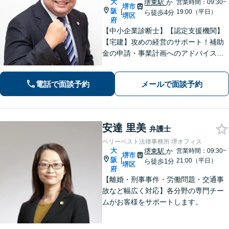
大
堺東駅
か
営業時間：09:30~
堺市
阪
|
19:00（平日）
ら徒歩4分
堺区
府
【中小企業診断士】【認定支援機関】
【宅建】攻めの経営のサポート！補助
金の申請・事業計画へのアドバイス／
不動産に関する法的トラブルもお任
せ！財産分与・事業継承／交通事故／
電話で面談予約
メールで面談予約
債務整理／労働問題も【夜間・休日面
談】【完全個室】【堺東駅4分】
安達 里美
弁護士
ベリーベスト法律事務所 堺オフィス
大
堺東駅
か
営業時間：09:30~
堺市
阪
|
21:00（平日）
ら徒歩1分
堺区
府
【離婚・刑事事件・労働問題・交通事
故など幅広く対応】各分野の専門チー
ムがお客様をサポートします。