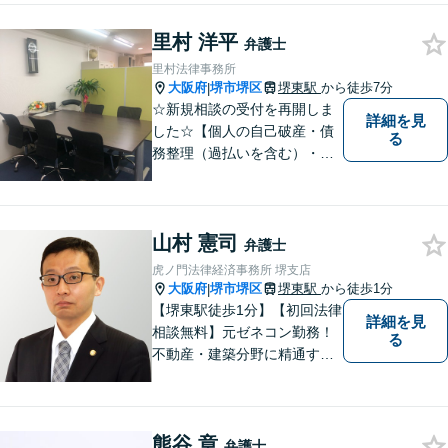
里村 洋平
弁護士
里村法律事務所
大阪府
堺市堺区
堺東駅
から徒歩7分
|
☆新規相談の受付を再開しま
詳細を見
した☆【個人の自己破産・債
る
務整理（過払いを含む）・法
人の破産・刑事事件・交通事
故を主に取扱い】【債務関
係・刑事事件・交通事故は初
山村 憲司
回相談無料（特に時間制限は
弁護士
ありません）】【堺東徒歩７
虎ノ門法律経済事務所 堺支店
分】【分割払い・法テラス利
大阪府
堺市堺区
堺東駅
から徒歩1分
|
用もご相談下さい】
【堺東駅徒歩1分】【初回法律
詳細を見
相談無料】元ゼネコン勤務！
る
不動産・建築分野に精通する
弁護士。その他、遺産相続・
労働問題・債権回収など多岐
にわたる事案に対応可能で
熊谷 章
す！全国の支店ネットワーク
弁護士