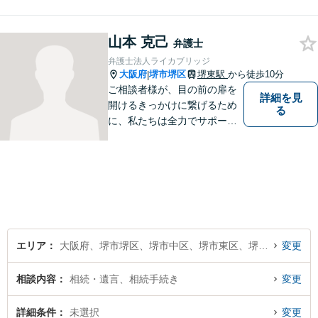
した上で、過去の事例に即し
て、具体的な見通しをアドバ
山本 克己
イス致しますので、お気軽に
弁護士
ご相談ください。
弁護士法人ライカブリッジ
大阪府
堺市堺区
堺東駅
から徒歩10分
|
ご相談者様が、目の前の扉を
詳細を見
開けるきっかけに繋げるため
る
に、私たちは全力でサポート
させていただきます。お悩み
の方は、一人で抱え込まずお
気軽にご相談ください。
エリア
大阪府、堺市堺区、堺市中区、堺市東区、堺市西区、堺市南区、堺市北区、堺市美原区
変更
相談内容
相続・遺言、相続手続き
変更
詳細条件
未選択
変更