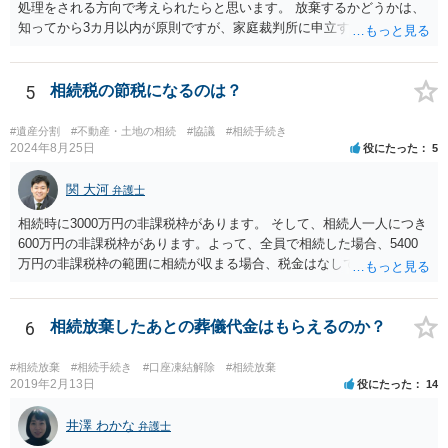
処理をされる方向で考えられたらと思います。 放棄するかどうかは、
知ってから3カ月以内が原則ですが、家庭裁判所に申立すれば3カ月の
期間を伸長することができます。 その間に、財産の状況を調査して、
放棄するかどうか決めることができます。 銀行やサラ金が数年も放置
することはありませんので、数年後に借金が発見される可能性はほぼ
5
相続税の節税になるのは？
ありません。 なお、私が扱った相続放棄を検討していた案件で、期間
伸長して調査したところ、サラ金に対する過払金など相当な財産が見
#遺産分割
#不動産・土地の相続
#協議
#相続手続き
つかったため相続したという事例がありました。
2024年8月25日
役にたった
5
関 大河
弁護士
相続時に3000万円の非課税枠があります。 そして、相続人一人につき
600万円の非課税枠があります。よって、全員で相続した場合、5400
万円の非課税枠の範囲に相続が収まる場合、税金はなしです。 一人が
相続放棄すると、600万円の枠が一つ減ります。よって、4800万円の
範囲となります。 一般的には、全員で相続する方が税金はお得です。
また、全員で相続しても、話し合いの結果、親がすべて相続と決める
6
相続放棄したあとの葬儀代金はもらえるのか？
こともできます。この場合でも相続の非課税枠は、全員で相続した540
0万円分使えます。 父が亡くなり、母が全部相続すると、母から三人
#相続放棄
#相続手続き
#口座凍結解除
#相続放棄
で相続する際は、4800万円が非課税枠となります。 そうすると、母が
2019年2月13日
役にたった
14
亡くなってから相続すると、両親のどちらかが亡くなってから相続す
るより非課税の枠が減少します。 計画的に相続をするのがおすすめと
井澤 わかな
弁護士
いうことになります。これ以外にも気をつける点はあるかもしれませ