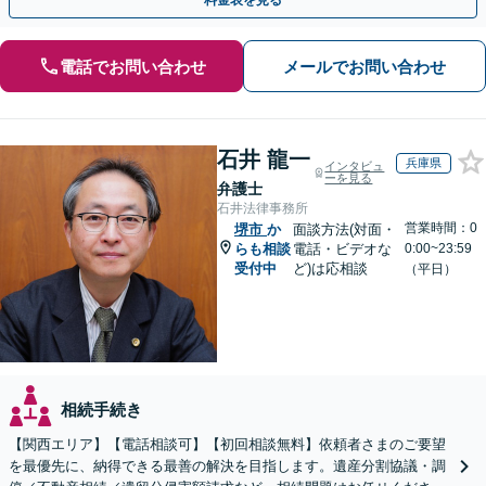
料金表を見る
電話でお問い合わせ
メールでお問い合わせ
石井 龍一
兵庫県
インタビュ
ーを見る
弁護士
石井法律事務所
営業時間：0
堺市
か
面談方法(対面・
らも相談
電話・ビデオな
0:00~23:59
受付中
ど)は応相談
（平日）
相続手続き
【関西エリア】【電話相談可】【初回相談無料】依頼者さまのご要望
を最優先に、納得できる最善の解決を目指します。遺産分割協議・調