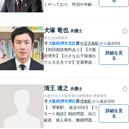
る
くやっており、性別や年齢を
問わず様々なご相談、ご依頼
を受けています。相談者の
方、依頼者の方の気持ちに真
犬塚 竜也
摯に寄り添い、困難な問題に
弁護士
も粘り強く対峙して、信頼を
堺北法律事務所
積み重ねていきたいと考えて
大阪府
堺市北区
中百舌鳥駅
から徒歩5分
|
います。
【初回相談無料あり】【大阪
詳細を見
府堺市】【小さなお子様連れ
る
でも大丈夫です】交通事故、
離婚、相続、借金問題の初回
相談料は無料です。親身にな
ってご相談に乗ります。
清王 達之
弁護士
弁護士法人大阪芙蓉法律事務所 堺事務所
大阪府
堺市堺区
堺東駅
から徒歩10分
|
【「堺東駅」 徒歩10分】【リ
詳細を見
モート相談】相続問題、自己
る
破産、個人再生、離婚問題な
ど、みなさまの状況をお聞き