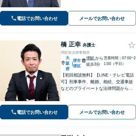
と幸いでございます。まずは、お気軽
に法律相談のご予約についてお問合せ
ください。分野によっては、初回30分
電話でお問い合わせ
メールでお問い合わせ
間の無料相談を実施しております。
橋 正幸
弁護士
堺駅前法律事務所
大
堺駅
から
営業時間：07:00~2
堺市
阪
|
1:00（平日）
徒歩3分
堺区
府
【初回相談無料】【LINE・テレビ電話
可】刑事事件、離婚、相続、交通事故
などのプライベートな法律問題から、
契約書レビューなどの企業法務や学校
法務、プロスポーツ選手の相談まで幅
広く対応。トラブル解決のための身近
電話でお問い合わせ
メールでお問い合わせ
な相談相手として、お気軽にご連絡く
ださい。