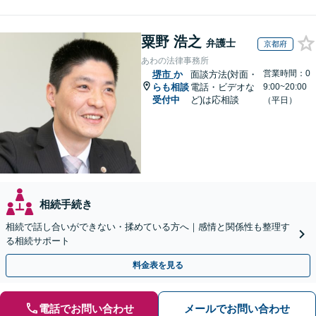
粟野 浩之
弁護士
京都府
あわの法律事務所
営業時間：0
堺市
か
面談方法(対面・
らも相談
電話・ビデオな
9:00~20:00
受付中
ど)は応相談
（平日）
相続手続き
相続で話し合いができない・揉めている方へ｜感情と関係性も整理す
る相続サポート
料金表を見る
電話でお問い合わせ
メールでお問い合わせ