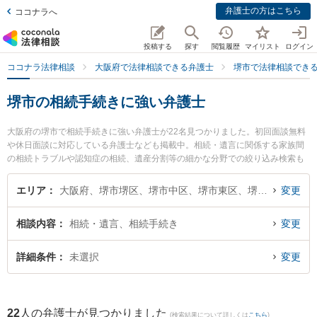
弁護士の方はこちら
ココナラへ
投稿する
探す
閲覧履歴
マイリスト
ログイン
ココナラ法律相談
大阪府で法律相談できる弁護士
堺市で法律相談でき
堺市の相続手続きに強い弁護士
大阪府の堺市で相続手続きに強い弁護士が22名見つかりました。初回面談無料
や休日面談に対応している弁護士なども掲載中。相続・遺言に関係する家族間
の相続トラブルや認知症の相続、遺産分割等の細かな分野での絞り込み検索も
でき便利です。特に福智法律事務所の坂田 泰紘弁護士や堺新町法律事務所の岬
宏美弁護士、ベリーベスト法律事務所 堺オフィスの横溝 英紀弁護士のプロフィ
エリア
大阪府、堺市堺区、堺市中区、堺市東区、堺市西区、堺市南区、堺市北区、堺市美原区
変更
ール情報や弁護士費用、強みなどが注目されています。『堺市で土日や夜間に
発生した相続手続きのトラブルを今すぐに弁護士に相談したい』『相続手続き
相談内容
相続・遺言、相続手続き
変更
のトラブル解決の実績豊富な近くの弁護士を検索したい』『初回相談無料で相
続手続きを法律相談できる堺市内の弁護士に相談予約したい』などでお困りの
相談者さんにおすすめです。
詳細条件
未選択
変更
22
人の弁護士が見つかりました
(検索結果について詳しくは
こちら
)