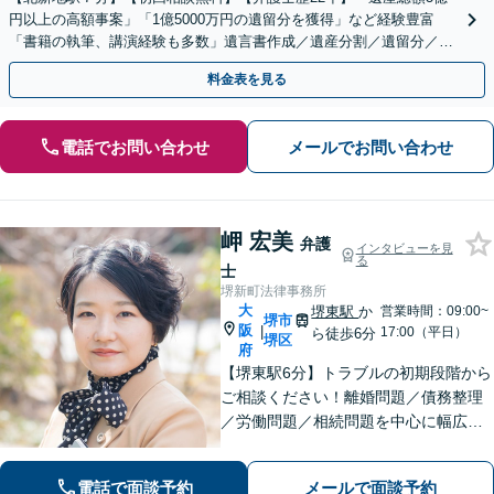
円以上の高額事案」「1億5000万円の遺留分を獲得」など経験豊富
「書籍の執筆、講演経験も多数」遺言書作成／遺産分割／遺留分／相
続放棄など【休日・夜間面談可】【完全個室対応】
料金表を見る
電話でお問い合わせ
メールでお問い合わせ
岬 宏美
弁護
インタビューを見
る
士
堺新町法律事務所
大
堺東駅
か
営業時間：09:00~
堺市
阪
|
17:00（平日）
ら徒歩6分
堺区
府
【堺東駅6分】トラブルの初期段階から
ご相談ください！離婚問題／債務整理
／労働問題／相続問題を中心に幅広く
対応。丁寧にお話をお聞きし、一人ひ
とりに合った解決策をご提示いたしま
電話で面談予約
メールで面談予約