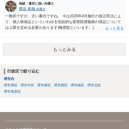
相続・遺言に強い弁護士
西谷 拓哉
弁護士
一般的ですが、古い書式ですね。 今は2020年4月施行の改正民法によ
り、個人根保証といういわゆる包括的な損害賠償義務の保証について
は上限を定める必要があります(極度額といいます。)。 この書式にサ
インしても、実際は連帯保証部分は民法465条の2②により無効とな
り、会社側は請求できない可能性が高そうです。
もっとみる
行政区で絞り込む
堺市内
堺市堺区
堺市中区
堺市東区
堺市西区
堺市南区
堺市北区
堺市美原区