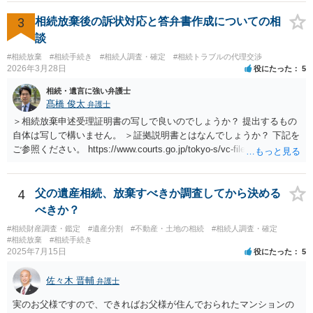
3
相続放棄後の訴状対応と答弁書作成についての相
談
#相続放棄
#相続手続き
#相続人調査・確定
#相続トラブルの代理交渉
2026年3月28日
役にたった
5
相続・遺言に強い弁護士
髙橋 俊太
弁護士
＞相続放棄申述受理証明書の写しで良いのでしょうか？ 提出するもの
自体は写しで構いません。 ＞証拠説明書とはなんでしょうか？ 下記を
ご参照ください。 https://www.courts.go.jp/tokyo-s/vc-files/tokyo-s/file/
14-1kisairei.pdf
4
父の遺産相続、放棄すべきか調査してから決める
べきか？
#相続財産調査・鑑定
#遺産分割
#不動産・土地の相続
#相続人調査・確定
#相続放棄
#相続手続き
2025年7月15日
役にたった
5
佐々木 晋輔
弁護士
実のお父様ですので、できればお父様が住んでおられたマンションの