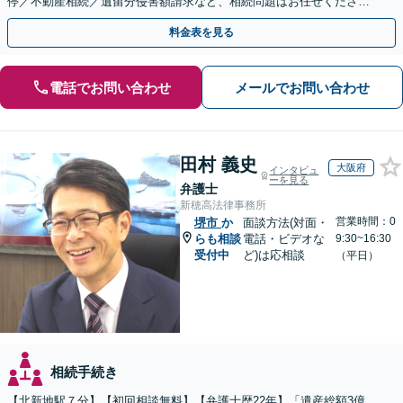
停／不動産相続／遺留分侵害額請求など、相続問題はお任せください
【出張相談可】紛争化したトラブルのご相談も対応します
料金表を見る
電話でお問い合わせ
メールでお問い合わせ
田村 義史
大阪府
インタビュ
ーを見る
弁護士
新穂高法律事務所
営業時間：0
堺市
か
面談方法(対面・
らも相談
電話・ビデオな
9:30~16:30
受付中
ど)は応相談
（平日）
相続手続き
【北新地駅７分】【初回相談無料】【弁護士歴22年】「遺産総額3億