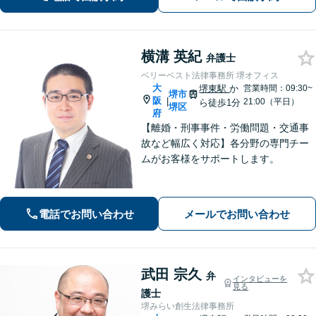
す【完全個室】
横溝 英紀
弁護士
ベリーベスト法律事務所 堺オフィス
大
堺東駅
か
営業時間：09:30~
堺市
阪
|
21:00（平日）
ら徒歩1分
堺区
府
【離婚・刑事事件・労働問題・交通事
故など幅広く対応】各分野の専門チー
ムがお客様をサポートします。
電話でお問い合わせ
メールでお問い合わせ
武田 宗久
弁
インタビューを
見る
護士
堺みらい創生法律事務所