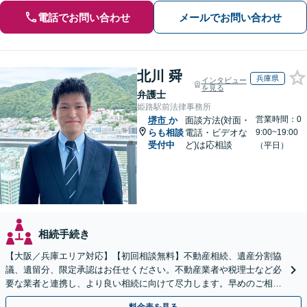
電話でお問い合わせ
メールでお問い合わせ
北川 舜
兵庫県
インタビュー
を見る
弁護士
姫路駅前法律事務所
営業時間：0
堺市
か
面談方法(対面・
らも相談
電話・ビデオな
9:00~19:00
受付中
ど)は応相談
（平日）
相続手続き
【大阪／兵庫エリア対応】【初回相談無料】不動産相続、遺産分割協
議、遺留分、限定承認はお任せください。不動産業者や税理士など必
要な業者と連携し、より良い相続に向けて尽力します。早めのご相談
が複雑化を防ぐカギとなります【休日相談可】