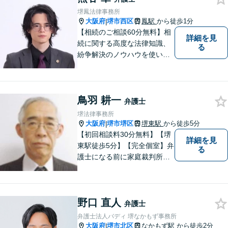
を活かし、迅速な解決を目指
堺鳳法律事務所
します。【夜間土日祝可】
大阪府
堺市西区
鳳駅
から徒歩1分
|
【相続のご相談60分無料】相
詳細を見
続に関する高度な法律知識、
る
紛争解決のノウハウを使い、
より良い法的サービスを提供
します。 ご相談者様の大切な
時間を無駄にしないよう、的
鳥羽 耕一
確かつスピーディーに進め、
弁護士
ご相談様にとって最適なご提
堺法律事務所
案ができるよう努めます。
大阪府
堺市堺区
堺東駅
から徒歩5分
|
【初回相談料30分無料】【堺
詳細を見
東駅徒歩5分】【完全個室】弁
る
護士になる前に家庭裁判所で
の裁判官の経験があります。
改正された家事事件手続法の
もとでも仕事をしてきました
野口 直人
ので、家庭裁判所の事件を中
弁護士
心に丁寧に対応したいと思っ
弁護士法人バディ 堺なかもず事務所
ています。
大阪府
堺市北区
なかもず駅
から徒歩2分
|