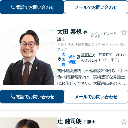
電話でお問い合わせ
メールでお問い合わせ
太田 泰規
弁
インタビューを
見る
護士
弁護士法人法律事務所ロイヤーズ・ハイ 堺オ
フィス
大
堺東駅
か
営業時間：08:30~
堺市
阪
|
19:00（平日）
ら徒歩1分
堺区
府
初回相談無料【不倫相談200件以上】不
倫の慰謝料請求は、実績豊富な弁護士
にお任せください。大阪南出身の人情
派弁護士が対応【交通事故も強い】交
通事故に遭われてお困りの方はお気軽
電話でお問い合わせ
メールでお問い合わせ
にお電話ください【当日／夜間／休日
の相談可】
辻 健司朗
弁護士