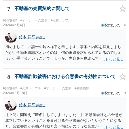
は②を求めて訴訟を提起することになるかと存じます。）
7
不動産の売買契約に関して
#契約解除
#オーナー・売主側
#売買トラブル
2024年6月4日
役にたった
6
鈴木 祥平
弁護士
初めまして、弁護士の鈴木祥平と申します。事案の内容を拝見しまし
たが、全額返還請求というのは、何の返還を求められているのでしょ
うか。手付金ということでしょうか。内容を何度読んでも事実関係が
よくわからないので、まずは、弁護士に相談をすることから初めてみ
てはいかがでしょうか。掲示板ではなかなか把握することが難しい事
案のようです。
8
不動産詐欺被害における合意書の有効性について
#契約解除
#売買トラブル
#オーナー・売主側
#事故物件
2024年2月18日
役にたった
3
鈴木 祥平
弁護士
【上記に間違えて匿名にしてしまいました。】 不動産会社との合意が
成立しているということを裏付ける合意書面がないということになる
と、合意書面が有効／無効と言う前にそのような合意がお互いになさ