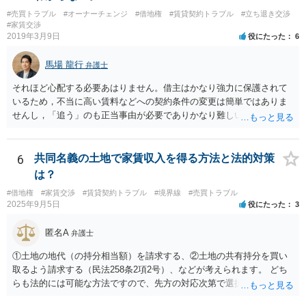
#売買トラブル
#オーナーチェンジ
#借地権
#賃貸契約トラブル
#立ち退き交渉
#家賃交渉
2019年3月9日
役にたった
6
馬場 龍行
弁護士
それほど心配する必要あはりません。借主はかなり強力に保護されて
いるため，不当に高い賃料などへの契約条件の変更は簡単ではありま
せんし，「追う」のも正当事由が必要でありかなり難しいのです。 周
辺の土地をまとめて購入したいという人がいるのであれば，むしろ良
い条件で立退料等を支払ってもらえるかもしれません。 なので無理し
て所有権を取得する必要はないと思いますが，まずは価格ですよね。
6
共同名義の土地で家賃収入を得る方法と法的対策
ローンが組めないということはないと思いますが，金融機関に相談さ
は？
れてみてはいかがでしょうか。 買うとしたら，という条件をしっかり
#借地権
#家賃交渉
#賃貸契約トラブル
#境界線
#売買トラブル
把握して，その上で，買うか，借り続けるか，というのはどちらにも
2025年9月5日
役にたった
3
メリットデメリットありますので価値判断の問題といえそうです。
匿名A
弁護士
①土地の地代（の持分相当額）を請求する、②土地の共有持分を買い
取るよう請求する（民法258条2項2号）、などが考えられます。 どち
らも法的には可能な方法ですので、先方の対応次第で選択することに
なろうかと存じます。 （先方が①も②も拒絶するとなれば、おそらく