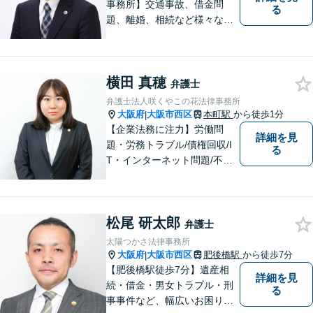
事務所】交通事故、借金問
る
題、離婚、相続など様々な問
題について、「何度でも無
料」の相談を行っています！
まずはお気軽にご相談くださ
横田 真穂
い！
弁護士
弁護士法人咲くやこの花法律事務所
大阪府
大阪市西区
本町駅
から徒歩1分
|
【企業法務に注力】労働問
詳細を見
題・労務トラブル/債権回収/I
る
T・インターネット問題/不動
産トラブルなど。相談者さま
の目線に立ち、親切・丁寧で
分かりやすい説明を心がけて
松尾 研太郎
おります。【地下鉄御堂筋線
弁護士
「本町駅」22番出口1分】
太陽つかさ法律事務所
【近隣駐車場多数】
大阪府
大阪市西区
肥後橋駅
から徒歩7分
|
【肥後橋駅徒歩7分】遺産相
詳細を見
続・借金・男女トラブル・刑
る
事事件など、幅広いお困りご