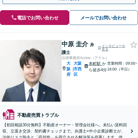
電話でお問い合わせ
メールでお問い合わせ
中原 圭介
弁
インタビューを
見る
護士
法律事務所Acrew（アクル）
大
大阪
本町駅
か
営業時間：09:00~
阪
市西
|
18:00（平日）
ら徒歩4分
府
区
不動産売買トラブル
【初回相談30分無料】不動産オーナー・管理会社様へ。未払い賃料回
収、立退き交渉、契約書チェックまで。弁護士×中小企業診断士が、
法的リスク除去と「収益性」を両立させる解決策を提案します。借り