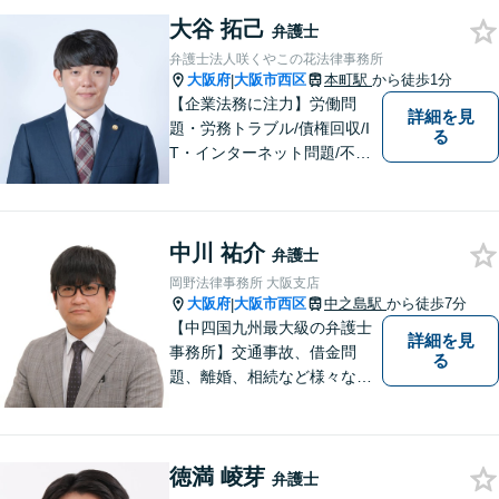
詐欺）にも対応しておりま
大谷 拓己
す。男女問題や労働問題な
弁護士
ど、多岐に渡る分野に力を注
弁護士法人咲くやこの花法律事務所
いでおります。ぜひお気軽に
大阪府
大阪市西区
本町駅
から徒歩1分
|
ご相談ください。
【企業法務に注力】労働問
詳細を見
題・労務トラブル/債権回収/I
る
T・インターネット問題/不動
産トラブルなど。相談者さま
の目線に立ち、親切・丁寧で
分かりやすい説明を心がけて
中川 祐介
おります。【地下鉄御堂筋線
弁護士
「本町駅」22番出口1分】
岡野法律事務所 大阪支店
【近隣駐車場多数】
大阪府
大阪市西区
中之島駅
から徒歩7分
|
【中四国九州最大級の弁護士
詳細を見
事務所】交通事故、借金問
る
題、離婚、相続など様々な問
題について、「何度でも無
料」の相談を行っています！
まずはお気軽にご相談くださ
徳満 崚芽
い！
弁護士