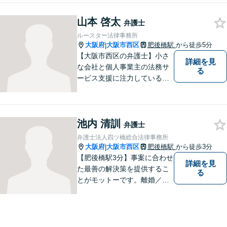
決を目指します。交通事故／
山本 啓太
離婚／相続／不動産関連／企
弁護士
業法務など、幅広く対応。ご
ルースター法律事務所
相談者様とともに問題を解決
大阪府
大阪市西区
肥後橋駅
から徒歩5分
|
していきます。
【大阪市西区の弁護士】小さ
詳細を見
な会社と個人事業主の法務サ
る
ービス支援に注力している弁
護士。人生を切り開いていこ
うとしている起業家・経営者
を応援したいとの想いが強く
池内 清訓
なり、 自身の知識・経験をも
弁護士
とに、経営者の皆様のお役に
弁護士法人四ツ橋総合法律事務所
立ちたいと思っています。
大阪府
大阪市西区
肥後橋駅
から徒歩3分
|
【肥後橋駅3分】事案に合わせ
詳細を見
た最善の解決策を提供するこ
る
とがモットーです。離婚／交
通事故／不動産／企業法務な
ど、幅広い分野に柔軟に対応
してまいります。高い実行力
で、皆様の抱えるお困りごと