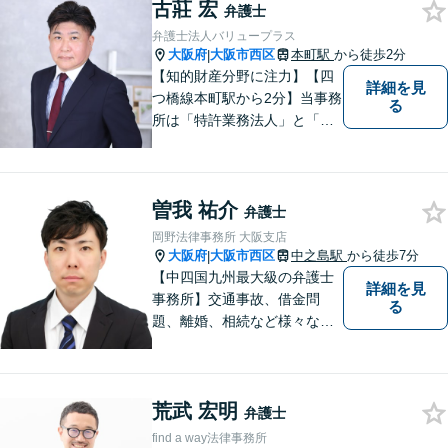
古莊 宏
い！
弁護士
弁護士法人バリュープラス
大阪府
大阪市西区
本町駅
から徒歩2分
|
【知的財産分野に注力】【四
詳細を見
つ橋線本町駅から2分】当事務
る
所は「特許業務法人」と「弁
護士法人」により構成され、
知的財産・法務の両者に対応
可能です。お客様との「コミ
曽我 祐介
ュニケーション」を大切に
弁護士
し、喜んで頂けるサービスを
岡野法律事務所 大阪支店
提供いたします【法テラス利
大阪府
大阪市西区
中之島駅
から徒歩7分
|
用可】
【中四国九州最大級の弁護士
詳細を見
事務所】交通事故、借金問
る
題、離婚、相続など様々な問
題について、「何度でも無
料」の相談を行っています！
まずはお気軽にご相談くださ
荒武 宏明
い！
弁護士
find a way法律事務所