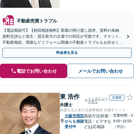
不動産売買トラブル
【電話相談可】【初回相談無料】部屋の明け渡し請求、賃料の未納、
賃料交渉など借主・貸主双方の立場での対応が可能です。テナント、
不動産相続、瑕疵などリフォーム関連の不動産トラブルもお任せくだ
さい【分割払い可】
料金表を見る
電話でお問い合わせ
メールでお問い合わせ
東 浩作
京都府
インタビュー
を見る
弁護士
弁護士法人本江法律事務所 京都オフィス
営業時間：0
大阪市西区
面談方法(対面・
からも相談
電話・ビデオな
9:00~18:00
受付中
ど)は応相談
（平日）