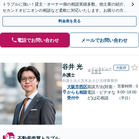
トラブルに強い！貸主・オーナー側の相談実績多数。他士業の紹介、
セカンドオピニオンの相談など柔軟に対応いたします。お困りの方
は、お気軽にご相談ください【夜間・休日対応可】
料金表を見る
電話でお問い合わせ
メールでお問い合わせ
谷井 光
大阪府
インタビュー
を見る
弁護士
弁護士法人茨木あさひ法律事務所
営業時間：0
大阪市西区
面談方法(対面・
からも相談
電話・ビデオな
9:00~18:00
受付中
ど)は応相談
（平日）
不動産売買トラブル