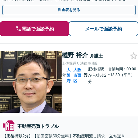
る側のトラブルも対応可能。
料金表を見る
電話で面談予約
メールで面談予約
權野 裕介
弁護士
土佐堀通り法律事務所
肥後橋駅
営業時間：09:00
大
大阪
~18:30（平日）
阪
市西
から徒歩2
|
府
区
分
不動産売買トラブル
【肥後橋駅2分】【初回面談60分無料】不動産明渡し請求、立ち退き