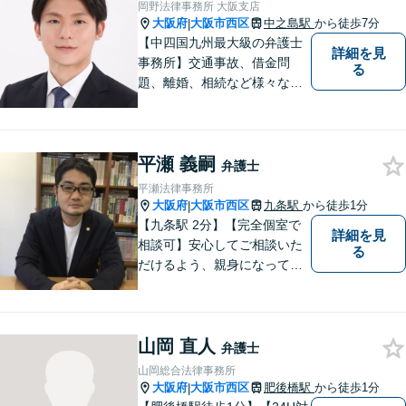
岡野法律事務所 大阪支店
大阪府
大阪市西区
中之島駅
から徒歩7分
|
【中四国九州最大級の弁護士
詳細を見
事務所】交通事故、借金問
る
題、離婚、相続など様々な問
題について、「何度でも無
料」の相談を行っています！
まずはお気軽にご相談くださ
平瀬 義嗣
い！
弁護士
平瀬法律事務所
大阪府
大阪市西区
九条駅
から徒歩1分
|
【九条駅 2分】【完全個室で
詳細を見
相談可】安心してご相談いた
る
だけるよう、親身になってお
話を伺うこと、専門的な事で
もわかりやすい言葉でご説明
することを心がけています。
山岡 直人
法律問題は時間の経過ととも
弁護士
に事態が悪化することが多い
山岡総合法律事務所
です。 お気軽にご相談くださ
大阪府
大阪市西区
肥後橋駅
から徒歩1分
|
い。