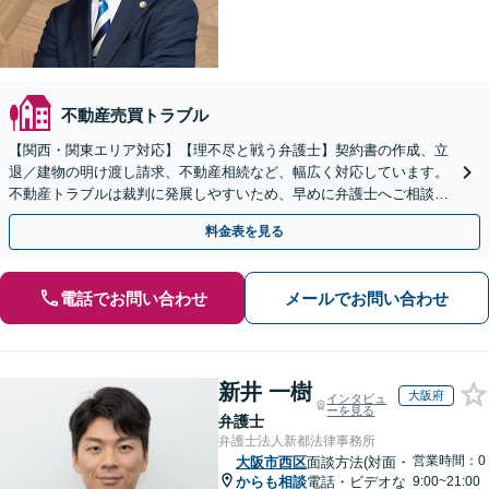
不動産売買トラブル
【関西・関東エリア対応】【理不尽と戦う弁護士】契約書の作成、立
退／建物の明け渡し請求、不動産相続など、幅広く対応しています。
不動産トラブルは裁判に発展しやすいため、早めに弁護士へご相談く
ださい。【電話・メール・WEB相談可】
料金表を見る
電話でお問い合わせ
メールでお問い合わせ
新井 一樹
大阪府
インタビュ
ーを見る
弁護士
弁護士法人新都法律事務所
営業時間：0
大阪市西区
面談方法(対面・
からも相談
電話・ビデオな
9:00~21:00