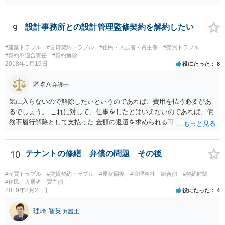
れたのかどうかという点の立証になってしまいます。ボイスレコーダ
ーに録音をしている「合意書は渡します。」と言う内容では、直ちに
合意が成立したということを裏付けられるかというと疑問です。 相手
9
設計事務所との設計管理監修契約を解約したい
方が「合意書面に違反しているから白紙撤回する。」と主張している
ことをもって、「合意が成立していたから「白紙撤回」されているの
#建築トラブル
#賃貸契約トラブル
#住民・入居者・買主側
#売買トラブル
である（成立していないのであれば、合意違反がそもそも生じないは
#契約不適合責任
#契約解除
2018年1月19日
役にたった
8
ず）」として、その上で、「今後連絡を取らない」ということが契約
の解除事由にはならないという主張を組み立てる事になろうかと思い
匿名A
ます。 ただ、いずれにしても、「不動産を買い取る」というのは、い
弁護士
くらの金額でいつどのように代金が支払われるのかなど具体的な内容
気に入らないので解除したいというのであれば、費用を払う必要があ
が定まっているかどうかが気になるところです。売買契約の主張・立
るでしょう。 これに対して、仕事をしたとはいえないのであれば、債
証はかなり難しいのではないかと思料いたします。
務不履行解除として支払った 金額の返還を求められる可能性はありま
す。 ただ、その程度かどうかは一律に決められるものではないので、
双方合意できない場合は 裁判をして決めざるを得ません。 せめて、お
近くの弁護士に契約書や図面を持って相談だけでもしてみてくださ
10
テナントの修繕 弁償の問題 その後
い。
#売買トラブル
#賃貸契約トラブル
#原状回復
#管理会社・組合側
#契約解除
#住民・入居者・買主側
2019年8月21日
役にたった
4
理崎 智英
弁護士