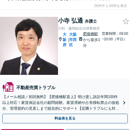
26件中 1-26件を表示
小寺 弘通
弁護士
川村・藤岡綜合法律事務所
肥後橋駅
営業時間：09:00
大
大阪
~20:00（平日）
阪
市西
から徒歩1
|
府
区
分
不動産売買トラブル
【メール相談／初回無料】【肥後橋駅直上】明け渡し訴訟年間100件
以上対応！家賃保証会社の顧問経験。家賃滞納や占有移転禁止の仮処
分、管理規約の見直しまで総合的にサポート【近隣トラブルにも対
応】騒音や悪臭にお困りの方も、お気軽にご相談ください
料金表を見る