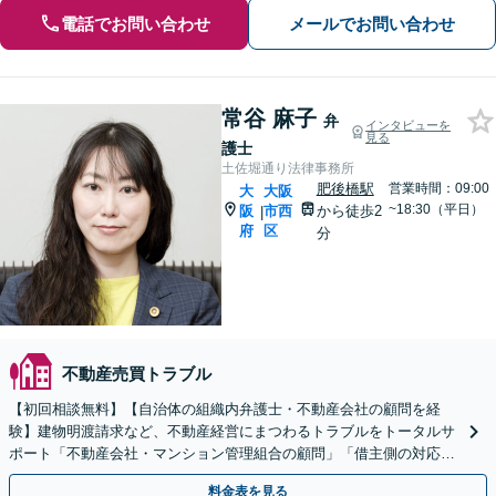
電話でお問い合わせ
メールでお問い合わせ
常谷 麻子
弁
インタビューを
見る
護士
土佐堀通り法律事務所
肥後橋駅
営業時間：09:00
大
大阪
~18:30（平日）
阪
市西
から徒歩2
|
府
区
分
不動産売買トラブル
【初回相談無料】【自治体の組織内弁護士・不動産会社の顧問を経
験】建物明渡請求など、不動産経営にまつわるトラブルをトータルサ
ポート「不動産会社・マンション管理組合の顧問」「借主側の対応／
立退料の増額ほか」【休日・夜間相談可】【肥後橋駅1分】
料金表を見る