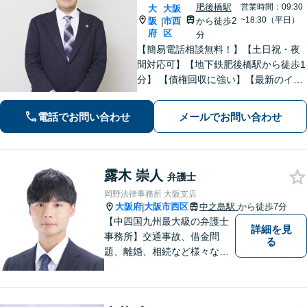
肥後橋駅
営業時間：09:30
大
大阪
~18:30（平日）
阪
市西
から徒歩2
|
府
区
分
【簡易電話相談無料！】【土日祝・夜
間対応可】【地下鉄肥後橋駅から徒歩1
分】 【債権回収に強い】【最新のイン
ターネット問題にも対応可能】相談だ
けで解決することもよくあります。ま
電話でお問い合わせ
メールでお問い合わせ
ずはお気軽にご相談下さい。【ビデオ
面談可】【法テラス利用可】
露木 崇人
弁護士
岡野法律事務所 大阪支店
大阪府
大阪市西区
中之島駅
から徒歩7分
|
【中四国九州最大級の弁護士
詳細を見
事務所】交通事故、借金問
る
題、離婚、相続など様々な問
題について、「何度でも無
料」の相談を行っています！
まずはお気軽にご相談くださ