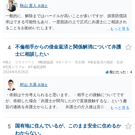
紛争の可能性を考慮するのであれば、Cからの持分買い取りと合わせ
秋山 直人
弁護士
て、AB間の権利調整（可能であれば共有を解消し、分筆してそれぞれ
単独所有するなど）も検討なさると良いですね。
一般的に、解除まではハードルが高いことが多いですが、損害賠償請
求はできる可能性もあり、一度面談の上で正式に弁護士にご相談され
ることをお勧めいたします。
4
不倫相手からの借金返済と関係解消について弁護
士に相談したい
#個人・プライベート
#離婚協議
#オーナー・売主側
#借金返済の相談・交渉
#売買トラブル
#不倫慰謝料
2024年9月26日
役にたった
4
村山 大基
弁護士
・依頼は十分考えられると思います。 ・相手との接触についてです
が、依頼した場合「弁護士が関与したので直接接触するな」という趣
旨の連絡を弁護士からします。 弁護士の介入後は直接接触はしない
人が多いですが、それでも接触しようとする相手に対しては、警察へ
の通報含め対応していくことになります。
5
国有地に住んでいるが、このまま安全に住めるか
わからない。