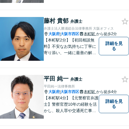
とに対応◎事業会社での勤務
経験あり。依頼者様の立場に
立って、最善の解決へ導きま
藤村 貴郁
す。フットワークを活かし、
弁護士
迅速な解決へと尽力いたしま
弁護士法人勝浦総合法律事務所 大阪オフィス
す。
大阪府
大阪市西区
本町駅
から徒歩2分
|
【本町駅2分】【初回相談無
詳細を見
料】不安なお気持ちに丁寧に
る
寄り添い、一緒に最善の解決
策を考えます！どんな小さな
お悩みでも「相談してよかっ
た」と心から安心していただ
平田 純一
けるよう、誠実にあなたをサ
弁護士
ポートいたします。【電話相
平田純一法律事務所
談も対応可能】
大阪府
大阪市西区
本町駅
から徒歩4分
|
【本町駅4分】【元警察官弁護
詳細を見
士】警察官歴10年の経験を活
る
かし、殺人罪や交通死亡事故
の遺族支援、性犯罪被害者支
援、社内犯罪（業務上横領・