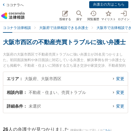
弁護士の方はこちら
ココナラへ
投稿する
探す
閲覧履歴
マイリスト
ログイン
ココナラ法律相談
大阪府で法律相談できる弁護士
大阪市で法律相談で
大阪市西区の不動産売買トラブルに強い弁護士
大阪府の大阪市西区で不動産売買トラブルに強い弁護士が26名見つかりまし
た。初回面談無料や休日面談に対応している弁護士、解決事例を持つ弁護士な
ども掲載中。不動産・住まいに関係する立ち退き交渉や家賃交渉、不動産契約
解除等の細かな分野での絞り込み検索もでき便利です。特に川村・藤岡綜合法
律事務所の小寺 弘通弁護士や土佐堀通り法律事務所の常谷 麻子弁護士、法律事
エリア
大阪府、大阪市西区
変更
務所Acrew（アクル）の中原 圭介弁護士のプロフィール情報や弁護士費用、強
みなどが注目されています。『大阪市西区で土日や夜間に発生した不動産売買
相談内容
不動産・住まい、売買トラブル
変更
トラブルのトラブルを今すぐに弁護士に相談したい』『不動産売買トラブルの
トラブル解決の実績豊富な近くの弁護士を検索したい』『初回相談無料で不動
産売買トラブルを法律相談できる大阪市西区内の弁護士に相談予約したい』な
詳細条件
未選択
変更
どでお困りの相談者さんにおすすめです。
26
人の弁護士が見つかりました
(検索結果について詳しくは
こちら
)