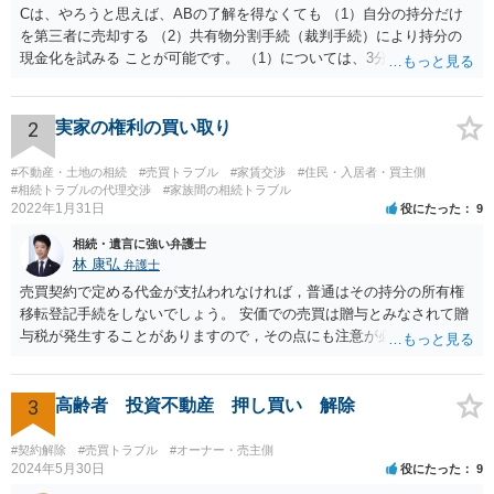
Cは、やろうと思えば、ABの了解を得なくても （1）自分の持分だけ
を第三者に売却する （2）共有物分割手続（裁判手続）により持分の
現金化を試みる ことが可能です。 （1）については、3分の1の持分だ
けを取得してもすぐには使えませんから、そもそも買い手は多くない
ですし、買取価格は非常に安くなりますが、近年は「持分だけでも買
い取ります」という業者が出てきています。 （2）については、裁判
2
実家の権利の買い取り
手続を粛々と進めることにより、土地を切り分けて取得したり、全体
を競売にかけたりすることができるようになります。こちらも経費が
#不動産・土地の相続
#売買トラブル
#家賃交渉
#住民・入居者・買主側
多くかかり、最終的な手残りの金額は多くありませんし、手間がかか
#相続トラブルの代理交渉
#家族間の相続トラブル
2022年1月31日
役にたった
9
ります。Cが外国にいるのならなおさらです。 Cが上記（1）（2）を
認識しているかどうかはわかりませんが、Cにとっては、上記（1）
相続・遺言に強い弁護士
（2）の方法よりも手残りが多くなるような金額であれば、ABに買い
林 康弘
弁護士
取りをしてもらうほうが「合理的」ということになります。 他の先生
売買契約で定める代金が支払われなければ，普通はその持分の所有権
方が回答しているように、相続税路線価や固定資産税評価額から計算
移転登記手続をしないでしょう。 安価での売買は贈与とみなされて贈
した時価を3分して、使用借権の10％を控除した金額というのが公平中
与税が発生することがありますので，その点にも注意が必要です。 い
立な金額の算定方法の一つであることに間違いはありません。 しか
ろいろな疑問点がおありの場合，正式に弁護士への法律相談を申し込
し、売買価格は当事者間で合意できれば高くても安くても良いわけで
まれることをおすすめします。
すから、ABとしては、上記を考慮して、できる限り有利な金額を提案
3
高齢者 投資不動産 押し買い 解除
し、交渉していくことがよろしいように思います。 Cが上記（1）
（2）の方法をとった場合に手残りがいくらになるかの計算は簡単では
#契約解除
#売買トラブル
#オーナー・売主側
ないものの、ある程度見通しもつけられますので、その金額を考慮し
2024年5月30日
役にたった
9
つつ、提案金額を調整することをお勧めいたします。 なお、将来的な