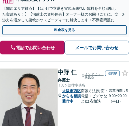
【関西エリア対応】【1か月で立退き実現＆未払い賃料を全額回収し
た実績あり！】【宅建士の資格保有】オーナー様のお困りごとに、交
渉力を活かして柔軟かつスピーディーに解決します！不動産問題に幅
広く対応しています。
料金表を見る
電話でお問い合わせ
メールでお問い合わせ
中野 仁
滋賀県
インタビュー
を見る
弁護士
ミカン法律事務所
営業時間：0
大阪市西区
面談方法(対面・
からも相談
電話・ビデオな
9:00~20:00
受付中
ど)は応相談
（平日）