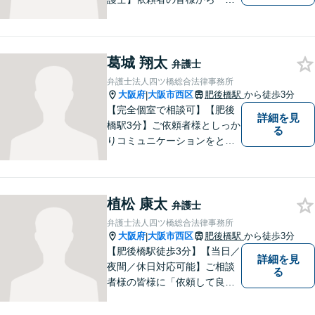
願いしてよかった」の声を頂
戴することを最大の喜びと考
えております。
葛城 翔太
弁護士
弁護士法人四ツ橋総合法律事務所
大阪府
大阪市西区
肥後橋駅
から徒歩3分
|
【完全個室で相談可】【肥後
詳細を見
橋駅3分】ご依頼者様としっか
る
りコミュニケーションをと
り、最善の解決をともに目指
していきます。 みなさまに寄
り添って悩みを少しでも解消
植松 康太
できるよう全力でサポートさ
弁護士
せていただきます。一度ご相
弁護士法人四ツ橋総合法律事務所
談ください。
大阪府
大阪市西区
肥後橋駅
から徒歩3分
|
【肥後橋駅徒歩3分】【当日／
詳細を見
夜間／休日対応可能】ご相談
る
者様の皆様に「依頼して良か
った」とご満足いただくため
に、粘り強い交渉で有利な解