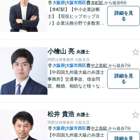
大阪府
大阪市西区
本町駅
から徒歩6分
|
【本町駅】【中小企業診断
詳細を見
士】【現役ヒップホップＤ
る
Ｊ】企業法務分野で多数実績
あり。労働トラブル（企業
側）、飲食業関連法務に特
化。中小企業診断士による経
小檜山 亮
営面も考慮した助言 。【Zoo
弁護士
m相談可】
岡野法律事務所 大阪支店
大阪府
大阪市西区
中之島駅
から徒歩7分
|
【中四国九州最大級の弁護士
詳細を見
事務所】交通事故、借金問
る
題、離婚、相続など様々な問
題について、「何度でも無
料」の相談を行っています！
まずはお気軽にご相談くださ
松井 貴浩
い！
弁護士
岡野法律事務所 大阪支店
大阪府
大阪市西区
中之島駅
から徒歩7分
|
【中四国九州最大級の弁護士
詳細を見