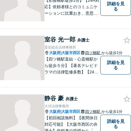
【肥後橋駅徒歩1分】【24H対
詳細を見
応】依頼者様とのコミュニケ
る
ーションに比重おき、意思疎
通の取れた一貫した対応を進
めてまいります。個人・法人
問わず、理解に努め、特殊な
室谷 光一郎
事案にも対応いたします。
弁護士
【初回無料相談】
室谷総合法律事務所
大阪府
大阪市西区
四ツ橋駅
から徒歩1分
|
【四ツ橋駅直結・心斎橋駅か
詳細を見
ら徒歩５分】【著名テレビド
る
ラマの法律監修多数】【24時
間メール問い合わせ受付】フ
ットワークの軽さ、スピーデ
ィーな対応、粘り強い対応を
静谷 豪
強く意識しております！
弁護士
大河法律事務所
大阪府
大阪市西区
四ツ橋駅
から徒歩1分
|
【初回相談無料】【夜間休日
詳細を見
対応可能】【大阪市西区の弁
る
護士】依頼者の皆様から「お