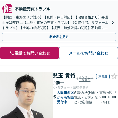
不動産売買トラブル
【関西・東海エリア対応】【夜間・休日対応】【宅建資格あり】弁護
士歴16年以上【土地・建物の売買トラブル】【欠陥住宅、リフォーム
トラブル】【土地の相続問題】【境界、時効取得の問題】不動産に関
するトラブル全般の解決に豊富な経験あり。
料金表を見る
電話でお問い合わせ
メールでお問い合わせ
兒玉 貴裕
京都府
インタビュ
ーを見る
弁護士
K・Gフォート法律事務所
営業時間：0
大阪市西区
面談方法(対面・
からも相談
電話・ビデオな
9:00~18:00
受付中
ど)は応相談
（平日）