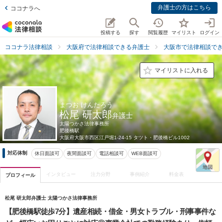
弁護士の方はこちら
ココナラへ
投稿する
探す
閲覧履歴
マイリスト
ログイン
ココナラ法律相談
大阪府で法律相談できる弁護士
大阪市で法律相談で
マイリストに入れる
まつお けんたろう
松尾 研太郎
弁護士
太陽つかさ法律事務所
肥後橋駅
大阪府
大阪市西区江戸堀1-24-15 タツト・肥後橋ビル1002
対応体制
休日面談可
夜間面談可
電話相談可
WEB面談可
インタビュー
注力分野
事例紹介
料金表
プロフィール
松尾 研太郎弁護士 太陽つかさ法律事務所
【肥後橋駅徒歩7分】遺産相続・借金・男女トラブル・刑事事件な