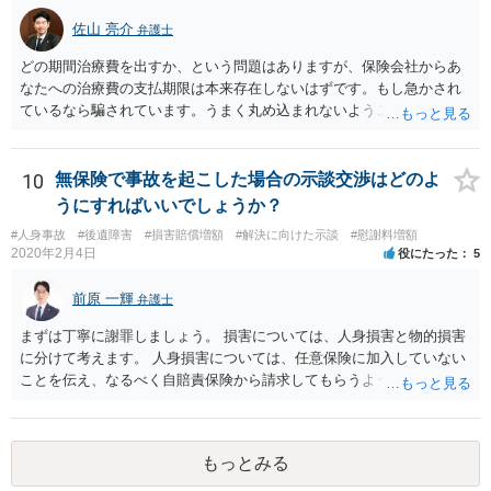
す。 待っていても事態が打開しない可能性もあるため、依頼の対応が
可能な弁護士に個別に問い合わせ、上記の方法等を参考に進め方を相
佐山 亮介
弁護士
談してみるのが望ましいかもしれません。
どの期間治療費を出すか、という問題はありますが、保険会社からあ
なたへの治療費の支払期限は本来存在しないはずです。もし急かされ
ているなら騙されています。うまく丸め込まれないようご注意下さ
い。 診療内科の費用を払ってもらえるかどうかは絶対の保証はありま
せんが、受診したならば提出すべきです。
10
無保険で事故を起こした場合の示談交渉はどのよ
うにすればいいでしょうか？
#人身事故
#後遺障害
#損害賠償増額
#解決に向けた示談
#慰謝料増額
2020年2月4日
役にたった
5
前原 一輝
弁護士
まずは丁寧に謝罪しましょう。 損害については、人身損害と物的損害
に分けて考えます。 人身損害については、任意保険に加入していない
ことを伝え、なるべく自賠責保険から請求してもらうようお願いして
ください。 また、治療については、健康保険を使ってもらうようにお
願いしてください。 物的損害については、請求の根拠を精査する必要
があり、写真や見積書を送ってもらい、請求金額が正当化をちゃんと
もっとみる
チェックする必要があります。 相談者様の資力がどれだけあるのかは
分かりませんが、資力に応じた対応をして行くほかありません。 訴訟