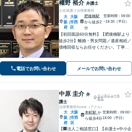
權野 裕介
弁護士
土佐堀通り法律事務所
肥後橋駅
営業時間：09:00
大
大阪
~18:30（平日）
阪
市西
から徒歩2
|
府
区
分
【初回面談60分無料】【肥後橋駅より
徒歩2分】離婚・男女問題／遺産相続／
債権回収ならお任せください。丁寧な
ヒアリングから納得できる解決へ導き
ます。「離婚調停」「遺産分割調停」
の対応経験が豊富です。【夜間対応
電話でお問い合わせ
メールでお問い合わせ
可】【弁護士歴10年以上】
中原 圭介
弁
インタビューを
見る
護士
法律事務所Acrew（アクル）
大
大阪
本町駅
か
営業時間：09:00~
阪
市西
|
18:00（平日）
ら徒歩4分
府
区
【🏢法人ご相談窓口】【弁護士×中小企