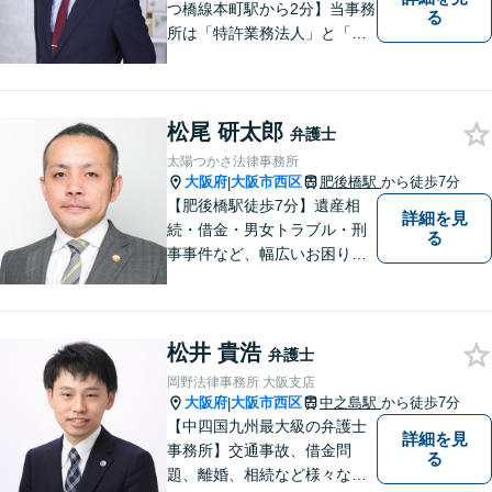
つ橋線本町駅から2分】当事務
る
所は「特許業務法人」と「弁
護士法人」により構成され、
知的財産・法務の両者に対応
可能です。お客様との「コミ
松尾 研太郎
ュニケーション」を大切に
弁護士
し、喜んで頂けるサービスを
太陽つかさ法律事務所
提供いたします【法テラス利
大阪府
大阪市西区
肥後橋駅
から徒歩7分
|
用可】
【肥後橋駅徒歩7分】遺産相
詳細を見
続・借金・男女トラブル・刑
る
事事件など、幅広いお困りご
とに対応◎事業会社での勤務
経験あり。依頼者様の立場に
立って、最善の解決へ導きま
松井 貴浩
す。フットワークを活かし、
弁護士
迅速な解決へと尽力いたしま
岡野法律事務所 大阪支店
す。
大阪府
大阪市西区
中之島駅
から徒歩7分
|
【中四国九州最大級の弁護士
詳細を見
事務所】交通事故、借金問
る
題、離婚、相続など様々な問