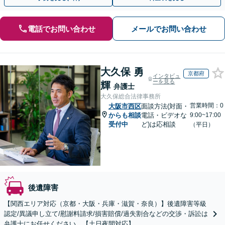
電話でお問い合わせ
メールでお問い合わせ
大久保 勇
京都府
インタビュ
ーを見る
輝
弁護士
大久保総合法律事務所
営業時間：0
大阪市西区
面談方法(対面・
からも相談
電話・ビデオな
9:00~17:00
受付中
ど)は応相談
（平日）
後遺障害
【関西エリア対応（京都・大阪・兵庫・滋賀・奈良）】後遺障害等級
認定/異議申し立て/慰謝料請求/損害賠償/過失割合などの交渉・訴訟は
弁護士にお任せください。【土日夜間対応】