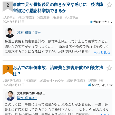
になるとよいと思います。
2
事故で足が骨折後足の向きが変な感じに 後遺障
害認定や慰謝料増額できるか
#人身事故
#慰謝料増額
#後遺障害
#被害者
#人身事故
2024年5月12日
役にたった
7
河村 和貴
弁護士
弁護士費用も損害額合計の一割増を上限として計上して要求できると
聞いたのですがそうでしょうか。 →訴訟までやるのであればそのよう
に請求することになるはずですが、示談で終わらせる場合には、そこ
は譲歩させられることが多いように思います。 LAC基準の弁護士さん
ならほとんど充足できるか多くが返ってくるイメージなので頼むのも
いいかなと思うのですが。 →LAC基準でもそうかもしれませんし、交
3
お店での転倒事故、治療費と損害賠償の相談方法
通事故事案ではより定額の費用としている法律事務所も多いように思
は？
います。費用面も含めて、弁護士さんを検討してみるとよいかもしれ
#損害賠償増額
#後遺障害
#保険会社との交渉
#損害賠償増額
#慰謝料増額
ませんね。 かなり具体的な話も多くなっているので、法律事務所に問
2023年6月17日
役にたった
12
い合わせてみるとよいと思います。
交通事故に強い弁護士
清水 卓
弁護士
このように、事案によって結論が分かれることがあるため、一度、弁
護士に直接相談してみることもご検討下さい。 なお、今回のような
日常生活上の事故の際、責任のある相手に対して損害賠償請求する際