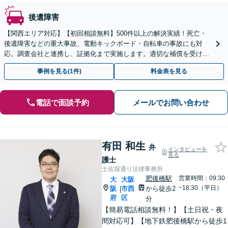
後遺障害
【関西エリア対応】【初回相談無料】500件以上の解決実績！死亡・
後遺障害などの重大事故、電動キックボード・自転車の事故にも対
応。調査会社と連携し、証拠化まで実施します。適切な補償を受け取
れるよう、粘り強く交渉いたします【オンライン相談可】
事例を見る(1件)
料金表を見る
電話で面談予約
メールでお問い合わせ
有田 和生
弁
インタビューを
見る
護士
土佐堀通り法律事務所
肥後橋駅
営業時間：09:30
大
大阪
~18:30（平日）
阪
市西
から徒歩2
|
府
区
分
【簡易電話相談無料！】【土日祝・夜
間対応可】【地下鉄肥後橋駅から徒歩1