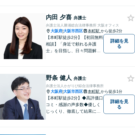
料」の相談を行っています！
まずはお気軽にご相談くださ
内田 夕喜
い！
弁護士
弁護士法人勝浦総合法律事務所 大阪オフィス
大阪府
大阪市西区
本町駅
から徒歩2分
|
【本町駅徒歩2分】【初回無料
詳細を見
相談】「身近で頼れる弁護
る
士」を目指し、日々問題解決
に尽力しています。お早めに
ご相談いただくことで解決の
選択肢が広がります。お困り
野条 健人
ごとがあれば、まずはお気軽
弁護士
にご相談ください。
弁護士法人かがりび綜合法律事務所
大阪府
大阪市西区
本町駅
から徒歩1分
|
【本町駅徒歩2分】◆高評価口
詳細を見
コミ・感謝の声多数◆優しく
る
じっくり、徹底して結果にこ
だわります。依頼者さまの
「かがりび」として、最後ま
で毅然と対応していきます！