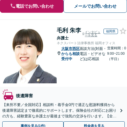
電話でお問い合わせ
メールでお問い合わせ
毛利 朱李
福岡県
インタビュ
ーを見る
弁護士
ネクスパート法律事務所 福岡オフィス
営業時間：0
大阪市西区
面談方法(対面・
からも相談
電話・ビデオな
9:00~21:00
受付中
ど)は応相談
（平日）
後遺障害
【来所不要／全国対応】相談料・着手金0円で適正な慰謝料獲得から
後遺障害認定まで徹底的にサポートします。保険会社の対応にお困り
の方も、経験豊富な弁護士が最後まで強気の交渉を行います。【全国
13拠点】お気軽にご相談ください。
事例を見る(1件)
料金表を見る