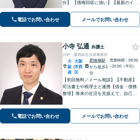
分】 【債権回収に強い】【最新のイン
ターネット問題にも対応可能】相談だ
けで解決することもよくあります。ま
電話でお問い合わせ
メールでお問い合わせ
ずはお気軽にご相談下さい。【ビデオ
面談可】【法テラス利用可】
小寺 弘通
弁護士
川村・藤岡綜合法律事務所
肥後橋駅
営業時間：09:00
大
大阪
~20:00（平日）
阪
市西
から徒歩1
|
府
区
分
【初回無料／メール相談】【不動産】
司法書士や税理士と連携【借金・債務
整理】将来の生活を見据えて、自己破
産・個人再生・任意整理を選択しま
す。法人破産や民事再生なども対応
【相続問題】全国出張可。遺産分割協
電話でお問い合わせ
メールでお問い合わせ
議や遺留分、遺言書作成などにも対応