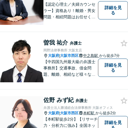
【認定心理士／夫婦カウンセ
詳細を見
ラー】資格あり！離婚・男女
る
問題・相続問題はお任せくだ
さい！豊富な経験をもとに、
女性弁護士ならではのきめ細
やかな対応で穏便な解決を目
曽我 祐介
指します【初回相談無料】
弁護士
【本町駅徒歩2分】男性の方の
岡野法律事務所 大阪支店
ご相談も多く寄せられていま
大阪府
大阪市西区
中之島駅
から徒歩7分
|
す。
【中四国九州最大級の弁護士
詳細を見
事務所】交通事故、借金問
る
題、離婚、相続など様々な問
題について、「何度でも無
料」の相談を行っています！
まずはお気軽にご相談くださ
佐野 みず紀
い！
弁護士
弁護士法人勝浦総合法律事務所 大阪オフィス
大阪府
大阪市西区
本町駅
から徒歩2分
|
【本町駅徒歩2分】【リサーチ
詳細を見
力・分析力に強み】全国ネッ
る