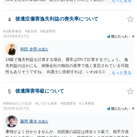
の弁護士費用がご加入の保険から出る特約が付いている場合がありま
す（ご自宅の火災保険や自動車の任意保険等を確認してみて下さい。
加入したつもりがなくても、確認してみたら付いていたということが
4
後遺症傷害逸失利益の喪失率について
ありますので）。
#自動車事故
#被害者
#後遺障害
2025年8月27日
役にたった
4
和田 史郎
弁護士
14級で逸失利益を計算する場合、通常は5%で計算するでしょう。 逸
失利益のほかにも、保険会社の独自の基準で低く算定されている可能
性もありそうですね。 弁護士に依頼すれば、いわゆる裁判基準程度の
増額が期待できると思います。
5
後遺障害等級について
#保険会社との交渉
#むち打ち被害
#後遺障害
#人身事故
2020年10月7日
役にたった
4
藤岡 隆夫
弁護士
事情がよく分かりませんが、自賠責の認定は併合１０級で、相手方保