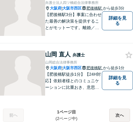
業法務など、幅広く対応。ご
弁護士法人四ツ橋総合法律事務所
相談者様とともに問題を解決
大阪府
大阪市西区
肥後橋駅
から徒歩3分
|
していきます。
【肥後橋駅3分】事案に合わせ
詳細を見
た最善の解決策を提供するこ
る
とがモットーです。離婚／交
通事故／不動産／企業法務な
ど、幅広い分野に柔軟に対応
してまいります。高い実行力
山岡 直人
で、皆様の抱えるお困りごと
弁護士
を解決へとスピーディに導き
山岡総合法律事務所
ます。
大阪府
大阪市西区
肥後橋駅
から徒歩1分
|
【肥後橋駅徒歩1分】【24H対
詳細を見
応】依頼者様とのコミュニケ
る
ーションに比重おき、意思疎
通の取れた一貫した対応を進
めてまいります。個人・法人
問わず、理解に努め、特殊な
1ページ目
事案にも対応いたします。
前へ
次へ
(2ページ中)
【初回無料相談】