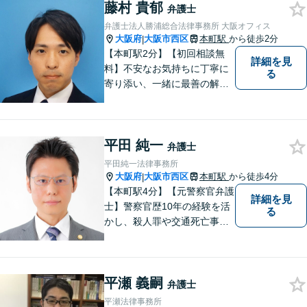
藤村 貴郁
「女性に寄り添う豊富な相談
弁護士
実績」その方の人生の再出発
弁護士法人勝浦総合法律事務所 大阪オフィス
を全力で応援いたします【休
大阪府
大阪市西区
本町駅
から徒歩2分
|
日・夜間相談可】
【本町駅2分】【初回相談無
詳細を見
料】不安なお気持ちに丁寧に
る
寄り添い、一緒に最善の解決
策を考えます！どんな小さな
お悩みでも「相談してよかっ
た」と心から安心していただ
平田 純一
けるよう、誠実にあなたをサ
弁護士
ポートいたします。【電話相
平田純一法律事務所
談も対応可能】
大阪府
大阪市西区
本町駅
から徒歩4分
|
【本町駅4分】【元警察官弁護
詳細を見
士】警察官歴10年の経験を活
る
かし、殺人罪や交通死亡事故
の遺族支援、性犯罪被害者支
援、社内犯罪（業務上横領・
詐欺）にも対応しておりま
平瀬 義嗣
す。男女問題や労働問題な
弁護士
ど、多岐に渡る分野に力を注
平瀬法律事務所