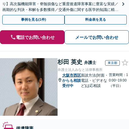
り】高次脳機能障害・脊髄損傷など重度後遺障害事案に豊富な実績／
画期的な判決・和解を多数獲得／交通外傷に関する医学的知識に精通
／セカンドオピニオン対応可【土日祝・夜間対応可】
事例を見る(1件)
料金表を見る
電話でお問い合わせ
メールでお問い合わせ
杉田 英史
弁護士
東京都
弁護士法人みなと法律事務所
営業時間：1
大阪市西区
面談方法(対面・
からも相談
電話・ビデオな
0:00~19:00
受付中
ど)は応相談
（平日）
後遺障害