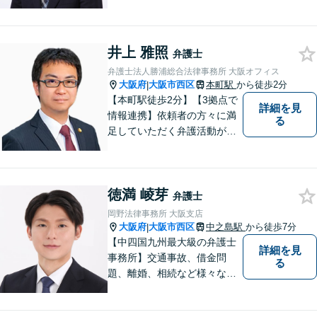
題について、「何度でも無
料」の相談を行っています！
まずはお気軽にご相談くださ
井上 雅照
い！
弁護士
弁護士法人勝浦総合法律事務所 大阪オフィス
大阪府
大阪市西区
本町駅
から徒歩2分
|
【本町駅徒歩2分】【3拠点で
詳細を見
情報連携】依頼者の方々に満
る
足していただく弁護活動がモ
ットーです。依頼者様の不安
の本質を汲み取り、法的思考
を駆使し、問題解決を図りま
徳満 崚芽
す。お細いごとがあればまず
弁護士
はご相談ください！【初回相
岡野法律事務所 大阪支店
談無料】
大阪府
大阪市西区
中之島駅
から徒歩7分
|
【中四国九州最大級の弁護士
詳細を見
事務所】交通事故、借金問
る
題、離婚、相続など様々な問
題について、「何度でも無
料」の相談を行っています！