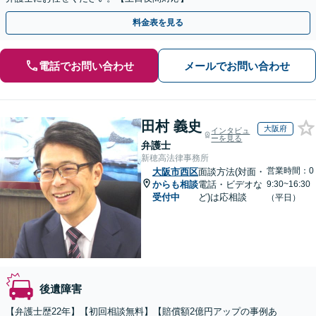
料金表を見る
電話でお問い合わせ
メールでお問い合わせ
田村 義史
大阪府
インタビュ
ーを見る
弁護士
新穂高法律事務所
営業時間：0
大阪市西区
面談方法(対面・
からも相談
電話・ビデオな
9:30~16:30
受付中
ど)は応相談
（平日）
後遺障害
【弁護士歴22年】【初回相談無料】【賠償額2億円アップの事例あ