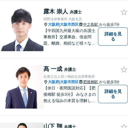
露木 崇人
弁護士
岡野法律事務所 大阪支店
大阪府
大阪市西区
中之島駅
から徒歩7分
|
【中四国九州最大級の弁護士
詳細を見
事務所】交通事故、借金問
る
題、離婚、相続など様々な問
題について、「何度でも無
料」の相談を行っています！
まずはお気軽にご相談くださ
髙 一成
い！
弁護士
弁護士法人四ツ橋総合法律事務所
大阪府
大阪市西区
肥後橋駅
から徒歩3分
|
【休日・夜間面談対応】【肥
詳細を見
後橋駅 徒歩3分】 みなさまの
る
抱える悩みの本質を理解し解
決に導くことを心掛けていま
す。
山下 翔
弁護士