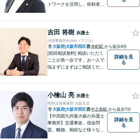
トワークを活用し、依頼者満
足の追求に尽力します。労働
／借金／交通事故など、幅広
いお困りごとに迅速対応！依
吉田 将樹
頼者様一人一人に寄り添い、
弁護士
納得の解決へと導きます。
法律事務所Acrew（アクル）
【初回相談無料】
大阪府
大阪市西区
本町駅
から徒歩4分
|
[初回相談無料] 相談いただく
詳細を見
ことが第一歩です。お一人で
る
悩まずにまずはご相談くださ
い。
小檜山 亮
弁護士
岡野法律事務所 大阪支店
大阪府
大阪市西区
中之島駅
から徒歩7分
|
【中四国九州最大級の弁護士
詳細を見
事務所】交通事故、借金問
る
題、離婚、相続など様々な問
題について、「何度でも無