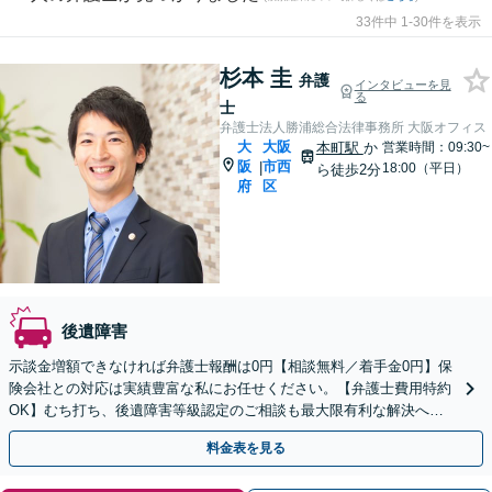
33件中 1-30件を表示
杉本 圭
弁護
インタビューを見
る
士
弁護士法人勝浦総合法律事務所 大阪オフィス
大
大阪
本町駅
か
営業時間：09:30~
阪
市西
|
18:00（平日）
ら徒歩2分
府
区
後遺障害
示談金増額できなければ弁護士報酬は0円【相談無料／着手金0円】保
険会社との対応は実績豊富な私にお任せください。【弁護士費用特約
OK】むち打ち、後遺障害等級認定のご相談も最大限有利な解決へ
【セカンドオピニオン可】あなたの権利を守ります
料金表を見る