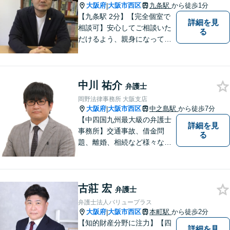
いでおります。ぜひお気軽に
大阪府
大阪市西区
九条駅
から徒歩1分
|
ご相談ください。
【九条駅 2分】【完全個室で
詳細を見
相談可】安心してご相談いた
る
だけるよう、親身になってお
話を伺うこと、専門的な事で
もわかりやすい言葉でご説明
することを心がけています。
中川 祐介
法律問題は時間の経過ととも
弁護士
に事態が悪化することが多い
岡野法律事務所 大阪支店
です。 お気軽にご相談くださ
大阪府
大阪市西区
中之島駅
から徒歩7分
|
い。
【中四国九州最大級の弁護士
詳細を見
事務所】交通事故、借金問
る
題、離婚、相続など様々な問
題について、「何度でも無
料」の相談を行っています！
まずはお気軽にご相談くださ
古莊 宏
い！
弁護士
弁護士法人バリュープラス
大阪府
大阪市西区
本町駅
から徒歩2分
|
【知的財産分野に注力】【四
詳細を見