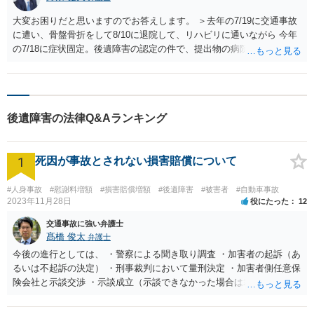
大変お困りだと思いますのでお答えします。 ＞去年の7/19に交通事故
に遭い、骨盤骨折をして8/10に退院して、リハビリに通いながら 今年
の7/18に症状固定。後遺障害の認定の件で、提出物の病院側から相手
側の保険会社に送られる資料の到達が、早くて10/4発送の確認が取れ
ました。と先週にメールが届きました。病院と同じ町内である保険会
社に送付されて、認定されるまでおよそでかまいませんので、どれく
らいの日にちがかかるものでしょうか？ 被害者請求してから２カ月程
後遺障害の法律Q&Aランキング
度ですが、残存するしびれによっては自賠責調査事務所が医療照会す
ることもありますので、もう少しかかる場合ががあります。 ＞右足太
もも半分から膝くらいにかけて、しびれが残っている状態で歩行など
1
死因が事故とされない損害賠償について
には問題はございませんが、違和感がある状態での症状固定なのです
が、アバウトな感じでいいのですが、どれくらいの等級が見込まれる
ものかわかりますでしょうか？ 内容によって違いますが、１４級の程
#人身事故
#慰謝料増額
#損害賠償増額
#後遺障害
#被害者
#自動車事故
2023年11月28日
役にたった
12
度は感じからいってありそうですけどね。こればっかりは内容を精査
しないと一概には言えません。 賠償問題では、弁護士さんに依頼され
交通事故に強い弁護士
た方が適切な補償が受けられることがあります。早めに相談されるこ
髙橋 俊太
弁護士
とをおすすめします。
今後の進行としては、 ・警察による聞き取り調査 ・加害者の起訴（あ
るいは不起訴の決定） ・刑事裁判において量刑決定 ・加害者側任意保
険会社と示談交渉 ・示談成立（示談できなかった場合は裁判） となり
ます。なお、警察では、お母様の生前のご様子やご遺族の被害感情、
加害者に対する処罰感情など尋ねられるはずですので、率直にお答え