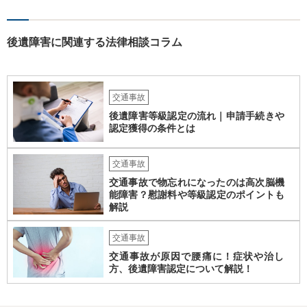
にならないようにするには、被害者の納得するような金額を提示する
しかありません。ご相談者様の誠意が伝わっているかや、 被害者のキ
ャラクターの問題もあるので、どうすればよいのかという正解はあり
後遺障害に関連する法律相談コラム
ません。どのように対応しても、訴訟に持っていく人もいます。 一人
で交渉をすることは相当大変だと思うので、弁護士に面談のうえ、場
合によっては交渉を任せた方がいいかもしれません。
交通事故
後遺障害等級認定の流れ｜申請手続きや
認定獲得の条件とは
交通事故
交通事故で物忘れになったのは高次脳機
能障害？慰謝料や等級認定のポイントも
解説
交通事故
交通事故が原因で腰痛に！症状や治し
方、後遺障害認定について解説！