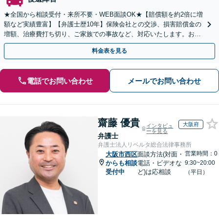
★全国から相談受付・来所不要・WEB面談OK★【賠償額を約2倍に増
額など実績豊富】【弁護士歴10年】保険会社との交渉、損害賠償金の
増額、治療費打ち切り、ご家族での事故など、対応いたします。お早
めにご相談ください【初回相談・着手金無料】
料金表を見る
電話でお問い合わせ
メールでお問い合わせ
齋藤 優貴
大阪府
インタビュ
ーを見る
弁護士
弁護士法人リベルタ総合法律事務所
営業時間：0
大阪市西区
面談方法(対面・
からも相談
電話・ビデオな
9:30~20:00
受付中
ど)は応相談
（平日）