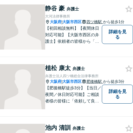
まずはお気軽にご相談くださ
静谷 豪
い！
弁護士
大河法律事務所
大阪府
大阪市西区
四ツ橋駅
から徒歩1分
|
【初回相談無料】【夜間休日
詳細を見
対応可能】【大阪市西区の弁
る
護士】依頼者の皆様から「お
願いしてよかった」の声を頂
戴することを最大の喜びと考
えております。
植松 康太
弁護士
弁護士法人四ツ橋総合法律事務所
大阪府
大阪市西区
肥後橋駅
から徒歩3分
|
【肥後橋駅徒歩3分】【当日／
詳細を見
夜間／休日対応可能】ご相談
る
者様の皆様に「依頼して良か
った」とご満足いただくため
に、粘り強い交渉で有利な解
決を目指します。交通事故／
池内 清訓
離婚／相続／不動産関連／企
弁護士