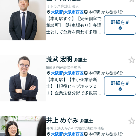
リトラス弁護士法人
大阪府
大阪市西区
本町駅
から徒歩1分
|
【本町駅すぐ】【完全個室で
詳細を見
相談可】【駐車場有り】弁護
る
士として分野を問わず多種多
様な事件を取り扱ってきまし
た。こんなことを弁護士に相
談しても良いのだろうかと迷
荒武 宏明
ってしまう方もいらっしゃる
弁護士
かもしれませんが、まずはお
find a way法律事務所
気軽にご相談ください。
大阪府
大阪市西区
本町駅
から徒歩6分
|
【本町駅】【中小企業診断
詳細を見
士】【現役ヒップホップＤ
る
Ｊ】企業法務分野で多数実績
あり。労働トラブル（企業
側）、飲食業関連法務に特
化。中小企業診断士による経
井上 めぐみ
営面も考慮した助言 。【Zoo
弁護士
m相談可】
弁護士法人かがりび綜合法律事務所
大阪府
大阪市西区
本町駅
から徒歩1分
|