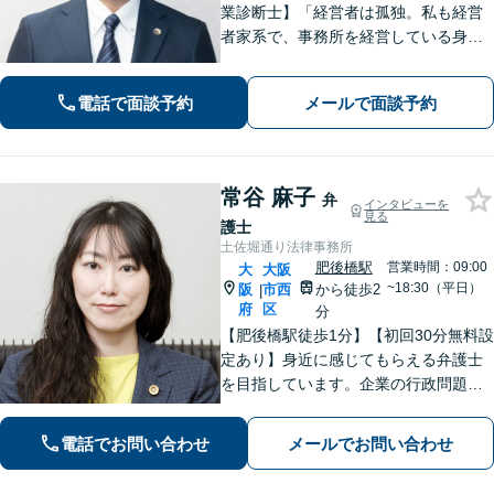
業診断士】「経営者は孤独。私も経営
者家系で、事務所を経営している身な
ので、お気持ちはわかります」【本町
駅徒歩4分】中小企業・個人事業主様の
電話で面談予約
メールで面談予約
「法務と経営」を両面支援！完全個室
で安心対応。【初回法律相談30分無
料】
常谷 麻子
弁
インタビューを
見る
護士
土佐堀通り法律事務所
肥後橋駅
営業時間：09:00
大
大阪
~18:30（平日）
阪
市西
から徒歩2
|
府
区
分
【肥後橋駅徒歩1分】【初回30分無料設
定あり】身近に感じてもらえる弁護士
を目指しています。企業の行政問題／
離婚／相続／債権回収など、幅広い法
律問題に対応可能【夜間／休日応相
電話でお問い合わせ
メールでお問い合わせ
談】専門家の知識と経験で皆様の力に
なります。気軽にご相談ください。