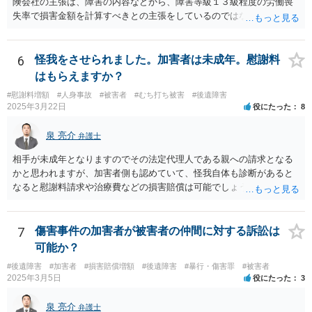
険会社の主張は、障害の内容などから、障害等級１３級程度の労働喪
失率で損害金額を計算すべきとの主張をしているのではないでしょう
か。 こちらの弁護士の責任ではなく、相手保険会社の姿勢が原因です
ので、弁護士を交代しても状況は変わらないでしょう。今の弁護士と
十分に打ち合わせをすることが重要だと思います。
6
怪我をさせられました。加害者は未成年。慰謝料
はもらえますか？
#慰謝料増額
#人身事故
#被害者
#むち打ち被害
#後遺障害
2025年3月22日
役にたった
8
泉 亮介
弁護士
相手が未成年となりますのでその法定代理人である親への請求となる
かと思われますが、加害者側も認めていて、怪我自体も診断があると
なると慰謝料請求や治療費などの損害賠償は可能でしょう。 整骨院へ
の通院は医師からの指示がない場合は治療に必要な通院と評価されな
い場合が多いです。 また、保険会社から提案される金額は低めに出さ
れることも多いため、その交渉のために弁護士を入れるということも
7
傷害事件の加害者が被害者の仲間に対する訴訟は
考えられるかと思われます。
可能か？
#後遺障害
#加害者
#損害賠償増額
#後遺障害
#暴行・傷害罪
#被害者
2025年3月5日
役にたった
3
泉 亮介
弁護士