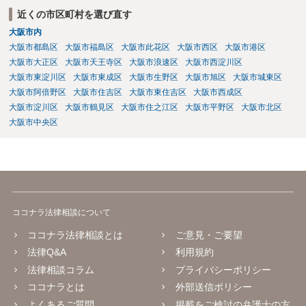
近くの市区町村を選び直す
大阪市内
大阪市都島区
大阪市福島区
大阪市此花区
大阪市西区
大阪市港区
大阪市大正区
大阪市天王寺区
大阪市浪速区
大阪市西淀川区
大阪市東淀川区
大阪市東成区
大阪市生野区
大阪市旭区
大阪市城東区
大阪市阿倍野区
大阪市住吉区
大阪市東住吉区
大阪市西成区
大阪市淀川区
大阪市鶴見区
大阪市住之江区
大阪市平野区
大阪市北区
大阪市中央区
ココナラ法律相談について
ココナラ法律相談とは
ご意見・ご要望
法律Q&A
利用規約
法律相談コラム
プライバシーポリシー
ココナラとは
外部送信ポリシー
よくあるご質問
掲載をご検討の弁護士の方