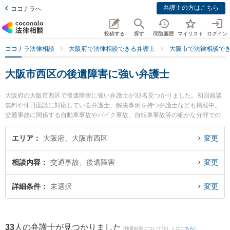
弁護士の方はこちら
ココナラへ
投稿する
探す
閲覧履歴
マイリスト
ログイン
ココナラ法律相談
大阪府で法律相談できる弁護士
大阪市で法律相談で
大阪市西区の後遺障害に強い弁護士
大阪府の大阪市西区で後遺障害に強い弁護士が33名見つかりました。初回面談
無料や休日面談に対応している弁護士、解決事例を持つ弁護士なども掲載中。
交通事故に関係する自動車事故やバイク事故、自転車事故等の細かな分野での
絞り込み検索もでき便利です。特に弁護士法人勝浦総合法律事務所 大阪オフィ
スの杉本 圭弁護士や土佐堀通り法律事務所の有田 和生弁護士、川村・藤岡綜合
エリア
大阪府、大阪市西区
変更
法律事務所の小寺 弘通弁護士のプロフィール情報や弁護士費用、強みなどが注
目されています。『大阪市西区で土日や夜間に発生した後遺障害のトラブルを
相談内容
交通事故、後遺障害
変更
今すぐに弁護士に相談したい』『後遺障害のトラブル解決の実績豊富な近くの
弁護士を検索したい』『初回相談無料で後遺障害を法律相談できる大阪市西区
内の弁護士に相談予約したい』などでお困りの相談者さんにおすすめです。
詳細条件
未選択
変更
33
人の弁護士が見つかりました
(検索結果について詳しくは
こちら
)