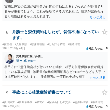
実際に怪我の原因が被害者の仲間の行動によるものなのかが証明でき
るかが重要でしょう。これが証明できるのであれば、請求が認められ
る可能性はあるかと思われます。
8
弁護士と委任契約をしたが、音信不通になってい
ます。
#被害者
#人身事故
#慰謝料増額
#むち打ち被害
#後遺障害
2023年10月24日
役にたった
5
交通事故に強い弁護士
清水 卓
弁護士
相手方に任意保険会社が付いている場合、相手方任意保険会社が所持
している事故証明、診断書•診療報酬明細書などのコピーなどを入手で
きる可能性があります。 後遺障害の一度目の申請を相手方任意保険会
社を通じて行なっている場合（事前認定）、後遺障害診断書や認定結
果と認定理由書も相手方任意保険会社から入手できる可能性がありま
す。 これらが難しくても、通院していた病院のカルテを取り付けるこ
9
事故による後遺症診断書について
と等で代替が可能な場合もあります。 事故からどの程度期間が経過し
ているがが定かではありませんが、昨年４月から既に１年半年程度経
#後遺障害
#自動車事故
#被害者
#保険会社との交渉
#慰謝料増額
#後遺障害
過しており、時効なども意識しながら対応をしておきたいところで
2022年6月6日
役にたった
3