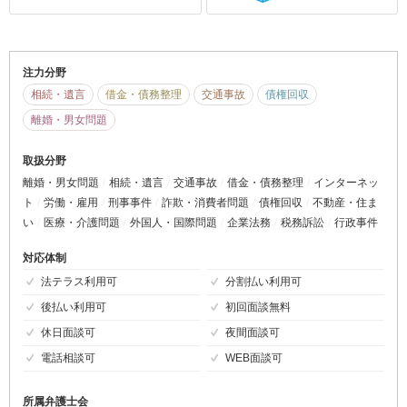
注力分野
相続・遺言
借金・債務整理
交通事故
債権回収
離婚・男女問題
取扱分野
離婚・男女問題
相続・遺言
交通事故
借金・債務整理
インターネッ
ト
労働・雇用
刑事事件
詐欺・消費者問題
債権回収
不動産・住ま
い
医療・介護問題
外国人・国際問題
企業法務
税務訴訟
行政事件
対応体制
法テラス利用可
分割払い利用可
後払い利用可
初回面談無料
休日面談可
夜間面談可
電話相談可
WEB面談可
所属弁護士会