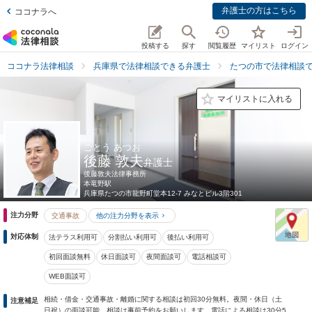
弁護士の方はこちら
ココナラへ
投稿する
探す
閲覧履歴
マイリスト
ログイン
ココナラ法律相談
兵庫県で法律相談できる弁護士
たつの市で法律相談
マイリストに入れる
ごとう あつお
後藤 敦夫
弁護士
後藤敦夫法律事務所
本竜野駅
兵庫県
たつの市龍野町堂本12-7 みなとビル3階301
注力分野
交通事故
他の注力分野を表示
対応体制
法テラス利用可
分割払い利用可
後払い利用可
初回面談無料
休日面談可
夜間面談可
電話相談可
WEB面談可
相続・借金・交通事故・離婚に関する相談は初回30分無料。夜間・休日（土
注意補足
日祝）の面談可能。相談は事前予約をお願いします。電話による相談は30分5