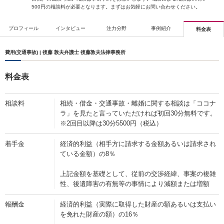
500円の相談料が必要となります。まずはお気軽にお問い合わせください。
プロフィール
インタビュー
注力分野
事例紹介
料金表
費用(交通事故) | 後藤 敦夫弁護士 後藤敦夫法律事務所
料金表
相談料
相続・借金・交通事故・離婚に関する相談は「ココナ
ラ」を見たと言っていただければ初回30分無料です。
※2回目以降は30分5500円（税込）
着手金
経済的利益（相手方に請求する金額あるいは請求され
ている金額）の8％
上記金額を基礎として、従前の交渉経緯、事案の複雑
性、後遺障害の有無等の事情により減額または増額
報酬金
経済的利益（実際に取得した財産の額あるいは支払い
を免れた財産の額）の16％