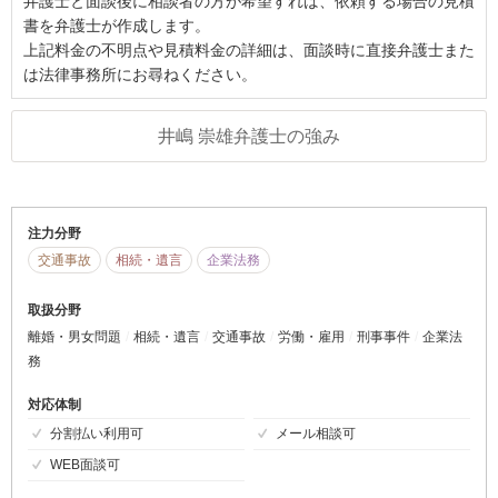
弁護士と面談後に相談者の方が希望すれば、依頼する場合の見積
書を弁護士が作成します。
上記料金の不明点や見積料金の詳細は、面談時に直接弁護士また
は法律事務所にお尋ねください。
井嶋 崇雄弁護士の強み
注力分野
交通事故
相続・遺言
企業法務
取扱分野
離婚・男女問題
相続・遺言
交通事故
労働・雇用
刑事事件
企業法
務
対応体制
分割払い利用可
メール相談可
WEB面談可