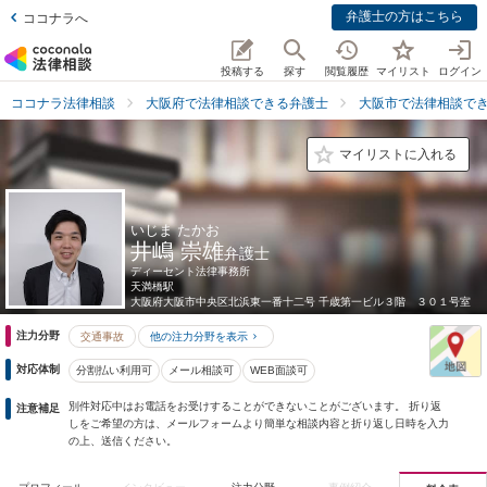
弁護士の方はこちら
ココナラへ
投稿する
探す
閲覧履歴
マイリスト
ログイン
ココナラ法律相談
大阪府で法律相談できる弁護士
大阪市で法律相談で
マイリストに入れる
いじま たかお
井嶋 崇雄
弁護士
ディーセント法律事務所
天満橋駅
大阪府
大阪市中央区北浜東一番十二号 千歳第一ビル３階 ３０１号室
注力分野
交通事故
他の注力分野を表示
対応体制
分割払い利用可
メール相談可
WEB面談可
別件対応中はお電話をお受けすることができないことがございます。 折り返
注意補足
しをご希望の方は、メールフォームより簡単な相談内容と折り返し日時を入力
の上、送信ください。