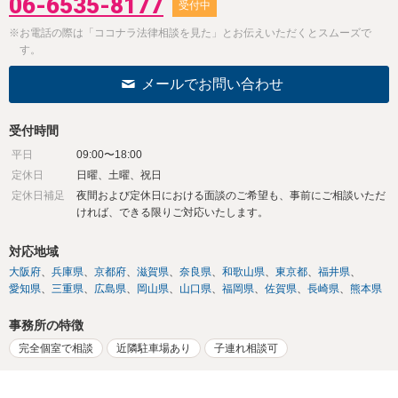
06-6535-8177
受付中
※お電話の際は「ココナラ法律相談を見た」とお伝えいただくとスムーズで
す。
メールでお問い合わせ
受付時間
平日
09:00〜18:00
定休日
日曜、土曜、祝日
定休日補足
夜間および定休日における面談のご希望も、事前にご相談いただ
ければ、できる限りご対応いたします。
対応地域
大阪府
兵庫県
京都府
滋賀県
奈良県
和歌山県
東京都
福井県
愛知県
三重県
広島県
岡山県
山口県
福岡県
佐賀県
長崎県
熊本県
事務所の特徴
完全個室で相談
近隣駐車場あり
子連れ相談可