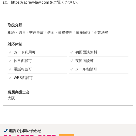
は、https://acrew-law.comをご覧ください。
取扱分野
相続・遺言
交通事故
借金・債務整理
債権回収
企業法務
対応体制
カード利用可
初回面談無料
休日面談可
夜間面談可
電話相談可
メール相談可
WEB面談可
所属弁護士会
大阪
電話でお問い合わせ