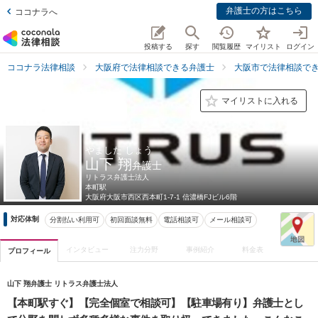
弁護士の方はこちら
ココナラへ
投稿する
探す
閲覧履歴
マイリスト
ログイン
ココナラ法律相談
大阪府で法律相談できる弁護士
大阪市で法律相談で
マイリストに入れる
やました しょう
山下 翔
弁護士
リトラス弁護士法人
本町駅
大阪府
大阪市西区西本町1-7-1 信濃橋FJビル6階
対応体制
分割払い利用可
初回面談無料
電話相談可
メール相談可
インタビュー
注力分野
事例紹介
料金表
プロフィール
山下 翔弁護士 リトラス弁護士法人
【本町駅すぐ】【完全個室で相談可】【駐車場有り】弁護士とし