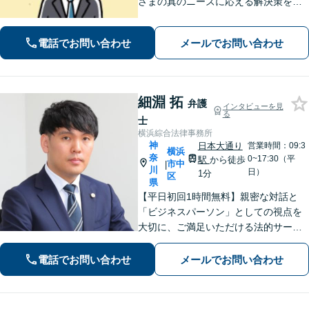
さまの真のニーズに応える解決策を導
きます！不動産会社の顧問経験や、他
士業との連携で不動産トラブルや相続
電話でお問い合わせ
メールでお問い合わせ
問題にワンストップの対応も可能【WE
B面談対応】【関内駅3分】
細淵 拓
弁護
インタビューを見
る
士
横浜綜合法律事務所
神
日本大通り
営業時間：09:3
横浜
奈
0~17:30（平
駅
から徒歩
市中
|
川
日）
1分
区
県
【平日初回1時間無料】親密な対話と
「ビジネスパーソン」としての視点を
大切に、ご満足いただける法的サービ
スを提供します。交通事故や離婚、相
続、企業法務から個人の身近なトラブ
電話でお問い合わせ
メールでお問い合わせ
ルまで、お気軽にご相談ください。