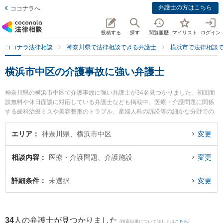
弁護士の方はこちら
ココナラへ
投稿する
探す
閲覧履歴
マイリスト
ログイン
ココナラ法律相談
神奈川県で法律相談できる弁護士
横浜市で法律相談
横浜市中区の介護事故に強い弁護士
神奈川県の横浜市中区で介護事故に強い弁護士が34名見つかりました。初回面
談無料や休日面談に対応している弁護士なども掲載中。医療・介護問題に関係
する歯科治療ミスや美容整形のトラブル、産婦人科の訴訟等の細かな分野での
絞り込み検索もでき便利です。特に神奈川総合法律事務所の石渡 豊正弁護士や
延命法律事務所の山川 英夫弁護士、横浜綜合法律事務所の細淵 拓弁護士のプロ
エリア
神奈川県、横浜市中区
変更
フィール情報や弁護士費用、強みなどが注目されています。『横浜市中区で土
日や夜間に発生した介護事故のトラブルを今すぐに弁護士に相談したい』『介
相談内容
医療・介護問題、介護施設
変更
護事故のトラブル解決の実績豊富な近くの弁護士を検索したい』『初回相談無
料で介護事故を法律相談できる横浜市中区内の弁護士に相談予約したい』など
でお困りの相談者さんにおすすめです。
詳細条件
未選択
変更
34
人の弁護士が見つかりました
(検索結果について詳しくは
こちら
)