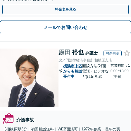
料金表を見る
メールでお問い合わせ
原田 裕也
弁護士
神奈川県
虎ノ門法律経済事務所 相模原支店
営業時間：1
横浜市中区
面談方法(対面・
からも相談
電話・ビデオな
0:00~18:00
受付中
ど)は応相談
（平日）
介護事故
【相模原駅3分｜初回相談無料｜WEB面談可｜1972年創業・長年の実