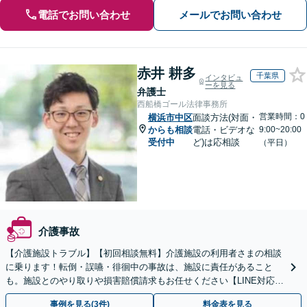
電話でお問い合わせ
メールでお問い合わせ
赤井 耕多
千葉県
インタビュ
ーを見る
弁護士
西船橋ゴール法律事務所
営業時間：0
横浜市中区
面談方法(対面・
からも相談
電話・ビデオな
9:00~20:00
受付中
ど)は応相談
（平日）
介護事故
【介護施設トラブル】【初回相談無料】介護施設の利用者さまの相談
に乗ります！転倒・誤嚥・徘徊中の事故は、施設に責任があること
も。施設とのやり取りや損害賠償請求もお任せください【LINE対応
可】【夜間・休日面談可】【関東エリア対応】
事例を見る(3件)
料金表を見る