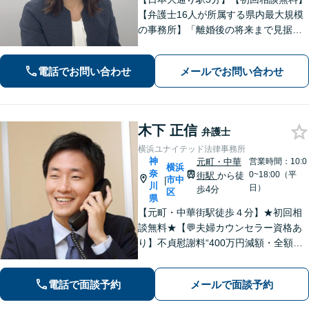
【弁護士16人が所属する県内最大規模
の事務所】「離婚後の将来まで見据え
た解決策をご提案するので、一緒に最
適な解決策を見つけましょう」「幅広
電話でお問い合わせ
メールでお問い合わせ
い相続問題に対応する豊富な実績」
「相続登記義務化に対応」【WEB面談
対応】
木下 正信
弁護士
横浜ユナイテッド法律事務所
神
元町・中華
営業時間：10:0
横浜
奈
0~18:00（平
街駅
から徒
市中
|
川
日）
歩4分
区
県
【元町・中華街駅徒歩４分】★初回相
談無料★【💬夫婦カウンセラー資格あ
り】不貞慰謝料“400万円減額・全額免
除”など実績多数！法務、不動産トラブ
ルも◎【スムーズな対応】お話をじっ
電話で面談予約
メールで面談予約
くりお聞きします【LINE・メール24時
間受付中】