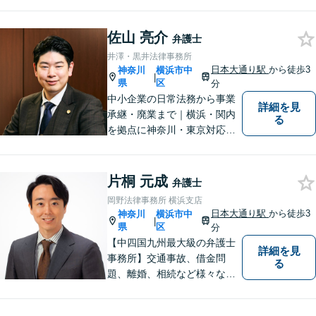
予防策を含めた「トータルサ
ポート」をお届けします！依
佐山 亮介
頼者様が安心して将来を過ご
弁護士
せるようになるための支援を
井澤・黒井法律事務所
いたします。
日本大通り駅
から徒歩3
神奈川
横浜市中
|
県
区
分
中小企業の日常法務から事業
詳細を見
承継・廃業まで｜横浜・関内
る
を拠点に神奈川・東京対応
【休日・夜間面談可】【日本
大通り駅3分】
片桐 元成
弁護士
岡野法律事務所 横浜支店
日本大通り駅
から徒歩3
神奈川
横浜市中
|
県
区
分
【中四国九州最大級の弁護士
詳細を見
事務所】交通事故、借金問
る
題、離婚、相続など様々な問
題について、「何度でも無
料」の相談を行っています！