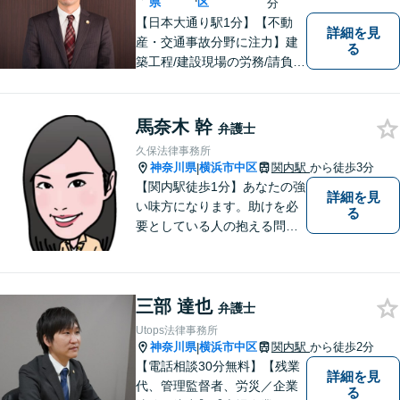
能】
県
区
分
【日本大通り駅1分】【不動
詳細を見
産・交通事故分野に注力】建
る
築工程/建設現場の労務/請負契
約などの建設会社における経
験を活かし、より実地的なア
ドバイスを提供します！ま
馬奈木 幹
弁護士
た、500件以上の交通事故案
久保法律事務所
件対応の実績から、皆様の利
神奈川県
横浜市中区
関内駅
から徒歩3分
|
益の最大化に努めます。【初
【関内駅徒歩1分】あなたの強
詳細を見
回相談無料】
い味方になります。助けを必
る
要としている人の抱える問題
を、 他人事ではなく自分の問
題として一つ一つ誠実に向き
合っていきたい、という思い
三部 達也
でいます。ぜひお気軽にご相
弁護士
談ください。
Utops法律事務所
神奈川県
横浜市中区
関内駅
から徒歩2分
|
【電話相談30分無料】【残業
詳細を見
代、管理監督者、労災／企業
る