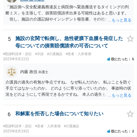
「施設側へ安全配慮義務違反と病院側へ緊急搬送するタイミングの判
断ミス」を主張して、損害賠償請求出来る可能性はあると思います。
但し、施設の介護記録やインシデント報告書、その他施設内で作成
された誤飲事故に関する資料、搬送先の病院の医療記録、救急搬送さ
れているのであれば消防の記録等を調査してみなければ、裁判で勝て
る可能性があるかどうかまでは判断できません。これはどの介護事
5
施設の玄関で転倒し、急性硬膜下血腫を発症した
故・医療事故でも同様です。 一度弁護士にご相談の上、まずは調査
母についての損害賠償請求の可否について
事件として依頼された方が良いと思います。
#慰謝料請求・訴訟
#示談
#介護施設
#患者・入所者側
2023年9月22日
役にたった
5
内藤 政信
弁護士
介護員の過失の有無が争点ですね。 なぜ転んだのか。 転ぶことを防ぐ
手立てはなかったのか。 どのように寄り添っていたのか。 事故時の状
況をどのようにして再現できるかですね。 本人の過失も多分に影響す
る可能性もあります。 警察にも事故届を出したほうがいいでしょう。
6
和解案を拒否した場合について知りたい
#慰謝料請求・訴訟
#患者・入所者側
#介護施設
2025年8月19日
役にたった
2