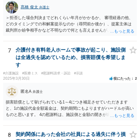
髙橋 俊太
弁護士
＞拒否した場合判決までどれくらい年月がかかるか、 審理経過の他、
どのタイミングでの和解案提示なのか（尋問前か後か）、提案主体は
裁判所か紛争相手かなど不明なので何とも言えませんが、通常は、結
審後１か月程度で判決となります。 ＞また提示されている金額より下
がる可能性が高いか、 原告の主張立証により（一部）勝訴の心証を裁
判官が抱いており、その上での裁判所案であれば、下がる可能性は必
7
介護付き有料老人ホームで事故が起こり、施設側
ずしも高くはないと思います。 ＞またこの段階で弁護士を変えること
は全過失を認めているため、損害賠償を希望しま
は可能か 可能ではありますが、実益があるかどうかについては十分に
す
検討した方がよいでしょう。
#介護施設
#医療ミス
#慰謝料請求・訴訟
#示談
2025年3月30日
役にたった
2
匿名A
弁護士
損害賠償として挙げられている1～4につき補足させていただきます
と、1の施設代金全額返金は、契約期間にもよりますがハードルが高い
ものと思います。 4の慰謝料は、施設側と金額の開きが出やすい部分
ですので、和解前に弁護士に相談した方が良いです。また、ご家族の
付添にかかる費用も請求額に含めるべきかと思います。
8
契約関係にあった会社の社員による過失に伴う損