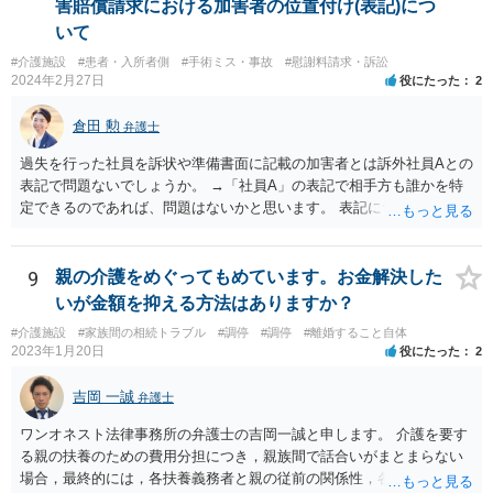
害賠償請求における加害者の位置付け(表記)につ
いて
#介護施設
#患者・入所者側
#手術ミス・事故
#慰謝料請求・訴訟
2024年2月27日
役にたった
2
倉田 勲
弁護士
過失を行った社員を訴状や準備書面に記載の加害者とは訴外社員Aとの
表記で問題ないでしょうか。 →「社員A」の表記で相手方も誰かを特
定できるのであれば、問題はないかと思います。 表記について問題が
あれば裁判所からも修正指示があるかと思いますので、指示があれば
それに従ってください。
9
親の介護をめぐってもめています。お金解決した
いが金額を抑える方法はありますか？
#介護施設
#家族間の相続トラブル
#調停
#調停
#離婚すること自体
2023年1月20日
役にたった
2
吉岡 一誠
弁護士
ワンオネスト法律事務所の弁護士の吉岡一誠と申します。 介護を要す
る親の扶養のための費用分担につき，親族間で話合いがまとまらない
場合，最終的には，各扶養義務者と親の従前の関係性，各扶養義務者