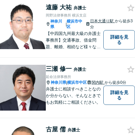
遠藤 大祐
弁護士
岡野法律事務所 横浜支店
日本大通り駅
から徒歩3
神奈川
横浜市中
|
県
区
分
【中四国九州最大級の弁護士
詳細を見
事務所】交通事故、借金問
る
題、離婚、相続など様々な問
題について、「何度でも無
料」の相談を行っています！
まずはお気軽にご相談くださ
三瀬 修一
弁護士
い！
延命法律事務所
神奈川県
横浜市中区
関内駅
から徒歩0分
|
弁護士に相談すべきことなの
詳細を見
か分からない、そんなときで
る
もお気軽にご相談ください。
古屋 儒
弁護士