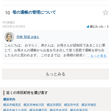
の資力，親の収入・資産状況を踏まえて，家庭裁判所が負担額を決定
します（審判）。審判においては，相談者様と弟，叔父，そして離婚
成立前であればお父様も必ず当事者として申立をすることになりま
10
母の通帳の管理について
す。 相談者様ができる限り負担額を低減させたい場合は，従前より親
と別居して関係が疎遠であったこと（弟比べて親から経済的に支えて
#介護施設
もらった程度が低いようならその旨も）や，現在の日常生活における
2022年11月28日
役にたった
1
収支状況として余剰が少ないことなどを，できる限り客観的な資料を
示しつつ主張立証することが望ましいでしょう。 裁判上，分担すべき
寺林 智栄
弁護士
介護費については，平均的な金額が定められるので，他の扶養義務者
こんにちは。 おそらく、弟さんは、お母さんが認知症であることに乗
が過度に高額な費用をかけようとしているなら，過剰な部分について
じて、お母さんの通帳からお金を引き出して使う意図で通帳を持ち出
相談者様が支払う必要はないでしょう。 なお，その他挙げていただい
したものと思われます。 このままでは、お母様の財産が逸出するのを
たような事情は，一般的に介護費等の分担割合を定める上で考慮され
防ぐことはできません。 一番良いのは、お母様と一緒に金融機関に行
る事情ではありません。
って通帳とカードの盗難届を出し、新たに通帳とカードを発行しても
らうことです。 そして、貸金庫に預けるなどして弟さんが使えないよ
もっとみる
うにするのが良いでしょう。 また、成年後見の申立をして通帳を後見
人が管理できるようにすることも必要かと思います。 この点について
は詳細な事情を踏まえて、面談で弁護士にご相談されることをおすす
めします。
近くの市区町村を選び直す
横浜市内
横浜市鶴見区
横浜市神奈川区
横浜市西区
横浜市中区
横浜市南区
横浜市保土ケ谷区
横浜市磯子区
横浜市金沢区
横浜市港北区