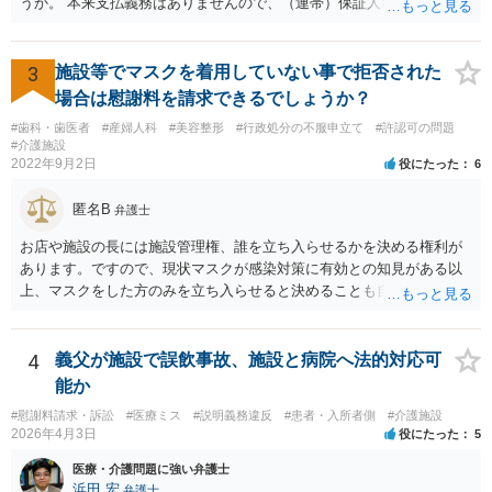
うか。 本来支払義務はありませんので、（連帯）保証人などにならな
ければ、支払いを拒絶することは可能です。
3
施設等でマスクを着用していない事で拒否された
場合は慰謝料を請求できるでしょうか？
#歯科・歯医者
#産婦人科
#美容整形
#行政処分の不服申立て
#許認可の問題
#介護施設
2022年9月2日
役にたった
6
匿名B
弁護士
お店や施設の長には施設管理権、誰を立ち入らせるかを決める権利が
あります。ですので、現状マスクが感染対策に有効との知見がある以
上、マスクをした方のみを立ち入らせると決めることも自由であり、
不当な差別には当たらないと考えられます。 これが公衆浴場や旅館業
など公益的な側面のある業種ですと、公衆浴場法など各種業法で定め
られた理由以外での利用拒否は禁止されていますし、公の施設でもマ
4
義父が施設で誤飲事故、施設と病院へ法的対応可
スクなしだけでの利用拒否は問題となりえますが、民間のお店に対し
能か
ては慰謝料の請求は認められないと考えられます。
#慰謝料請求・訴訟
#医療ミス
#説明義務違反
#患者・入所者側
#介護施設
2026年4月3日
役にたった
5
医療・介護問題に強い弁護士
浜田 宏
弁護士