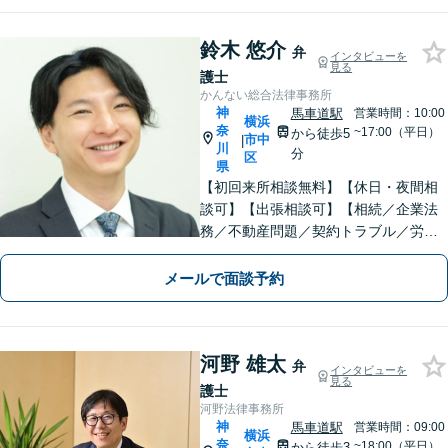
鈴木 悠介
弁
インタビューを
見る
護士
かんない総合法律事務所
神
馬車道駅
営業時間：10:00
横浜
奈
~17:00（平日）
から徒歩5
市中
|
川
分
区
県
【初回来所相談無料】【休日・夜間相
談可】【出張相談可】【相続／企業法
務／不動産問題／契約トラブル／労働
問題等】お気軽にお問い合わせくださ
い【馬車道駅5分】
メールで面談予約
河野 雄太
弁
インタビューを
見る
護士
河野法律事務所
神
馬車道駅
営業時間：09:00
横浜
奈
~18:00（平日）
から徒歩3