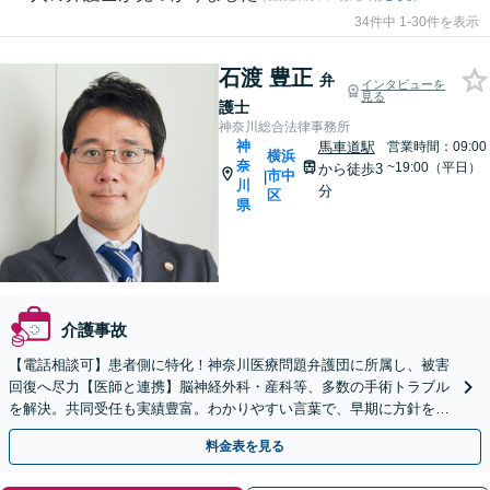
34件中 1-30件を表示
石渡 豊正
弁
インタビューを
見る
護士
神奈川総合法律事務所
神
馬車道駅
営業時間：09:00
横浜
奈
~19:00（平日）
から徒歩3
市中
|
川
分
区
県
介護事故
【電話相談可】患者側に特化！神奈川医療問題弁護団に所属し、被害
回復へ尽力【医師と連携】脳神経外科・産科等、多数の手術トラブル
を解決。共同受任も実績豊富。わかりやすい言葉で、早期に方針をお
伝えします【馬車道駅2分】【完全個室】
料金表を見る