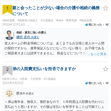
1
親と会ったことが少ない場合の介護や相続の義務
について
#相続放棄
#債務者の相続人
#介護施設
#M&A・事業承継
#相続放棄
2020年12月14日
役にたった
42
相続・遺言に強い弁護士
磯田 直也
弁護士
老人ホームの料金滞納については、あくまでもお父様と老人ホーム間
の契約ですから、連帯保証人などになっていない限り、お子様である
ご相談者さまには請求できません。 税金などについても滞納している
のはお父様ですから、お子様に請求が来ることはありません。 生活保
護受給の際に扶養できないかという連絡が役所から来ますが、できな
い旨回答すればそれまでです。 相続が開始した場合については先述の
2
弟の入院費支払いを拒否できますか
通りです。 民法上の扶養義務はご相談者さまがお考えのほど強いもの
ではありません。 あくまでも、余力の範囲で認められるものです。 親
#督促の停止
#患者・入所者側
#介護施設
の介護は子供がみるという民法の条文はありません。 また、親に対す
2022年9月20日
役にたった
15
る扶養義務は配偶者や子に対する扶養義務に比べて弱いものです。 生
まれてすぐ両親が離婚し、その後会っていなかったという事情も、扶
匿名A
弁護士
養義務の順位を下げる一つの理由になります。
＞弟は無年金、無収入、無貯金なので、１年程度は入院費を代わりに
支払おうと思いますが、その後は支払いを拒否することは可能でしょ