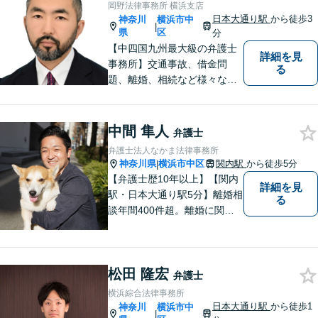
岡野法律事務所 横浜支店
日本大通り駅
から徒歩3
神奈川
横浜市中
|
県
区
分
【中四国九州最大級の弁護士
詳細を見
事務所】交通事故、借金問
る
題、離婚、相続など様々な問
題について、「何度でも無
料」の相談を行っています！
まずはお気軽にご相談くださ
中間 隼人
弁護士
い！
弁護士法人なかま法律事務所
神奈川県
横浜市中区
関内駅
から徒歩5分
|
【弁護士歴10年以上】【関内
詳細を見
駅・日本大通り駅5分】離婚相
る
談年間400件超。離婚に関す
るお悩みはお任せください。
一人ひとりの声をしっかり受
け止め、気持ちに寄り添った
松田 隆宏
解決策をご提案します。【初
弁護士
回相談無料】【夜間・休日相
横浜綜合法律事務所
談可能】【オンライン面談可
日本大通り駅
から徒歩1
神奈川
横浜市中
|