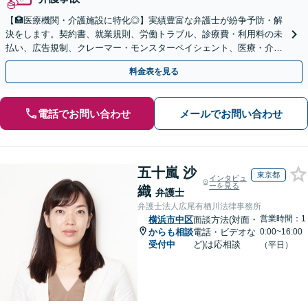
【🏥医療機関・介護施設に特化◎】実績豊富な弁護士が紛争予防・解
決をします。契約書、就業規則、労働トラブル、診療費・利用料の未
払い、広告規制、クレーマー・モンスターペイシェント、医療・介護
事故などに対応【顧問契約あり】
料金表を見る
電話でお問い合わせ
メールでお問い合わせ
五十嵐 沙
東京都
インタビュ
ーを見る
織
弁護士
弁護士法人広尾有栖川法律事務所
営業時間：1
横浜市中区
面談方法(対面・
からも相談
電話・ビデオな
0:00~16:00
受付中
ど)は応相談
（平日）