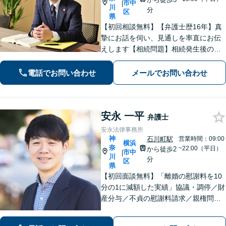
市中
|
川
分
区
県
【初回相談無料】【弁護士歴16年】真
摯にお話を伺い、見通しを率直にお伝
えします【相続問題】相続発生後のト
ラブルだけでなく、会社経営者などの
生前対策にも対応【交通事故】保険会
電話でお問い合わせ
メールでお問い合わせ
社とのやりとりはすべてお任せくださ
い【馬車道駅3分】【オンライン面談O
K】
安永 一平
弁護士
安永法律事務所
神
石川町駅
営業時間：09:00
横浜
奈
~22:00（平日）
から徒歩2
市中
|
川
分
区
県
【初回面談無料】「離婚の慰謝料を10
分の1に減額した実績」協議・調停／財
産分与／不貞の慰謝料請求／親権問題
などお任せください！「不動産オーナ
ーの顧問経験豊富」土地・建物の明渡