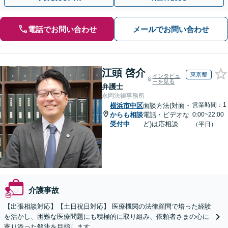
電話でお問い合わせ
メールでお問い合わせ
江頭 啓介
東京都
インタビュ
ーを見る
弁護士
永岡法律事務所
営業時間：1
横浜市中区
面談方法(対面・
からも相談
電話・ビデオな
0:00~22:00
受付中
ど)は応相談
（平日）
介護事故
【出張相談対応】【土日祝日対応】 医療機関の法律顧問で培った経験
を活かし、困難な医療問題にも積極的に取り組み、依頼者さまの心に
寄り添った解決を目指します。