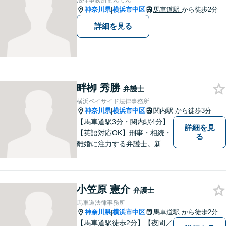
法律事務所まんてん
談を！【土曜相談OK】
神奈川県
横浜市中区
馬車道駅
から徒歩2分
|
詳細を見る
畔栁 秀勝
弁護士
横浜ベイサイド法律事務所
神奈川県
横浜市中区
関内駅
から徒歩3分
|
【馬車道駅3分・関内駅4分】
詳細を見
【英語対応OK】刑事・相続・
る
離婚に注力する弁護士。新し
い問題・複雑な事案にも対応
できる柔軟な体制を整えてお
ります。まずはお気軽にご相
小笠原 憲介
談ください！【事業会社勤務
弁護士
経験あり・社労士資格】
馬車道法律事務所
神奈川県
横浜市中区
馬車道駅
から徒歩2分
|
【馬車道駅徒歩2分】【夜間／