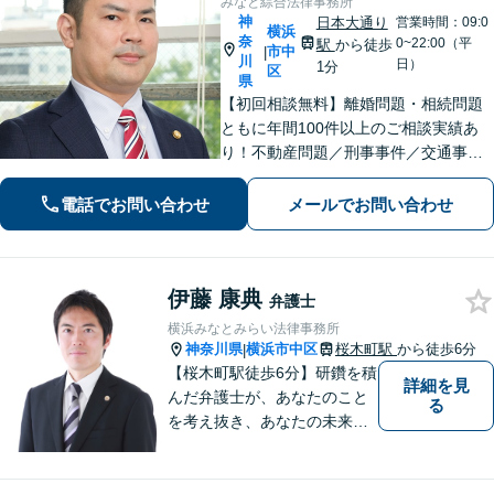
みなと綜合法律事務所
神
日本大通り
営業時間：09:0
横浜
奈
0~22:00（平
駅
から徒歩
市中
|
川
日）
1分
区
県
【初回相談無料】離婚問題・相続問題
ともに年間100件以上のご相談実績あ
り！不動産問題／刑事事件／交通事故
／借金問題／労働問題／債権回収にも
注力。これまで培ったノウハウを最大
電話でお問い合わせ
メールでお問い合わせ
限に活かし、最善の解決へ尽力します
【完全個室】【日本大通り駅2分】
伊藤 康典
弁護士
横浜みなとみらい法律事務所
神奈川県
横浜市中区
桜木町駅
から徒歩6分
|
【桜木町駅徒歩6分】研鑽を積
詳細を見
んだ弁護士が、あなたのこと
る
を考え抜き、あなたの未来を
思い描いて、法的サービスを
提供いたします。