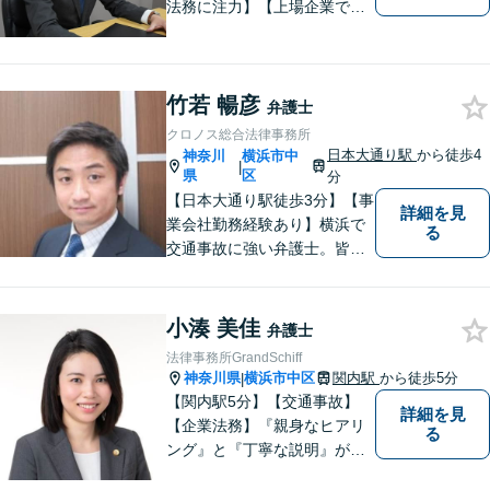
法務に注力】【上場企業で社
内弁護士を経験】経済産業省
へ出向していた弁護士を含む3
名の協力体制で多角的にサポ
竹若 暢彦
ート！メーカー・建築・教育
弁護士
など幅広い業種への対応実績
クロノス総合法律事務所
あり！
日本大通り駅
から徒歩4
神奈川
横浜市中
|
県
区
分
【日本大通り駅徒歩3分】【事
詳細を見
業会社勤務経験あり】横浜で
る
交通事故に強い弁護士。皆様
の貴重な時間が、より良い時
間になるよう、弁護士として
最大限サポートいたします。
小湊 美佳
弁護士
初回無料相談にて、お気軽に
法律事務所GrandSchiff
ご相談くださいませ。
神奈川県
横浜市中区
関内駅
から徒歩5分
|
【関内駅5分】【交通事故】
詳細を見
【企業法務】『親身なヒアリ
る
ング』と『丁寧な説明』がモ
ットーです。アフターケアと