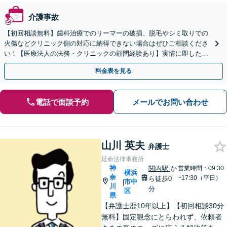
介護事故
【初回相談無料】歯科治療でのリーマーの破損、脱毛やシミ取りでの
火傷などクリニック側の対応に納得できない場合はぜひご相談くださ
い！【医療法人の法務・クリニックの顧問経験あり】実情に即したア
ドバイスで、納得のできるトラブルの解決を目指します。
料金表を見る
電話で面談予約
メールでお問い合わせ
山川 英夫
弁護士
延命法律事務所
神
関内駅
か
営業時間：09:30
横浜
奈
~17:30（平日）
ら徒歩0
市中
|
川
分
区
県
【弁護士歴10年以上】【初回相談30分
無料】固定観念にとらわれず、依頼者