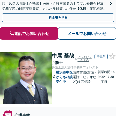
績！90名の弁護士が所属】医療・介護事業者のトラブルを総合解決！
労務問題の対応実績豊富／カスハラ対策もお任せ【休日・夜間相談可
／忙しい方にも安心の柔軟なサポート体制】
料金表を見る
電話でお問い合わせ
メールでお問い合わせ
中尾 基哉
埼玉県
インタビュ
ーを見る
弁護士
弁護士法人法律事務所フォレスト
営業時間：0
横浜市中区
面談方法(対面・
からも相談
電話・ビデオな
9:00~17:30
受付中
ど)は応相談
（平日）
介護事故