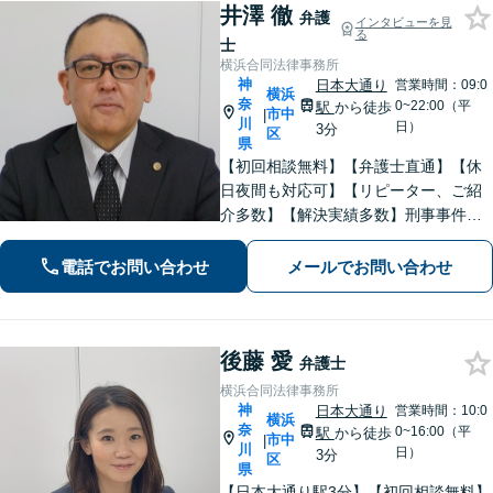
井澤 徹
弁護
インタビューを見
る
士
横浜合同法律事務所
神
日本大通り
営業時間：09:0
横浜
奈
0~22:00（平
駅
から徒歩
市中
|
川
日）
3分
区
県
【初回相談無料】【弁護士直通】【休
日夜間も対応可】【リピーター、ご紹
介多数】【解決実績多数】刑事事件、
債務整理、離婚、相続など幅広く対
応。迅速な対応と丁寧なサポートに努
電話でお問い合わせ
メールでお問い合わせ
めます。
後藤 愛
弁護士
横浜合同法律事務所
神
日本大通り
営業時間：10:0
横浜
奈
0~16:00（平
駅
から徒歩
市中
|
川
日）
3分
区
県
【日本大通り駅3分】【初回相談無料】