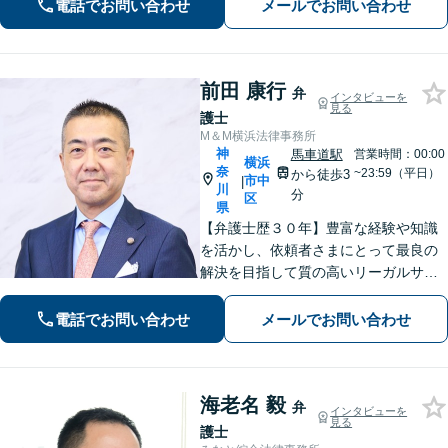
電話でお問い合わせ
メールでお問い合わせ
しや賃料回収など幅広くサポート【夜
間・休日面談可】【電話相談対応】
前田 康行
弁
インタビューを
見る
護士
M＆M横浜法律事務所
神
馬車道駅
営業時間：00:00
横浜
奈
~23:59（平日）
から徒歩3
市中
|
川
分
区
県
【弁護士歴３０年】豊富な経験や知識
を活かし、依頼者さまにとって最良の
解決を目指して質の高いリーガルサー
ビスの提供に努めます。ご相談は相続
問題／企業法務／労働トラブルを中心
電話でお問い合わせ
メールでお問い合わせ
に法人・個人問わず承ります【顧問先
企業多数あり】【土日祝対応可】【関
内4分】
海老名 毅
弁
インタビューを
見る
護士