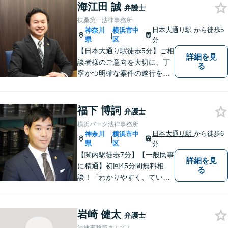
まずはお気軽にご相談くださ
海江田 誠
弁護士
い！
扶桑第一法律事務所
日本大通り駅
から徒歩5
神奈川
横浜市中
|
県
区
分
【日本大通り駅徒歩5分】ご相
詳細を見
談者様のご意向を大切に、丁
る
寧かつ明確な案件の遂行を心
がけております。早い！安
い！という点のみに着目せ
ず、本当に満足のいく結果を
福下 博詞
弁護士
得るために弁護士を選んでみ
横浜パーク法律事務所
ませんか？
日本大通り駅
から徒歩6
神奈川
横浜市中
|
県
区
分
【関内駅徒歩7分】【一般民事
詳細を見
に精通】初回45分間無料相
る
談！「わかりやすく、ていね
いに」がモットー。相談しや
すい環境づくりから、納得の
いく解決まで、全てお任せく
岩崎 健太
弁護士
ださい。まずはお気軽にご相