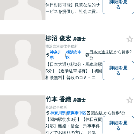
詳細を見
休日対応可能】良質な法的サ
る
ービスを提供し、社会に貢献
することを目指して参りま
す。離婚問題／労働問題／借
金問題／交通事故／企業法務
柳沼 俊宏
など、幅広く対応可能。【地
弁護士
域に根ざした弁護士】どうぞ
横浜臨港法律事務所
ご相談ください。
日本大通り駅
から徒歩2
神奈川
横浜市中
|
県
区
分
【日本大通り駅2分・馬車道駅
詳細を見
5分】【近隣駐車場有】【初回
る
相談無料】普段のコミュニケ
ーションから不安を取り除
き、法的な面だけでなく精神
的にも寄り添える存在であり
竹本 香織
弁護士
たいと願っています。 法律問
葵法律事務所
題でお困りの際は、どうぞお
神奈川県
横浜市中区
関内駅
から徒歩6分
|
気軽にご相談ください。
【関内駅徒歩3分】【休日夜間
詳細を見
対応】離婚・借金・刑事事件
る
などでお困りの方は、お気軽