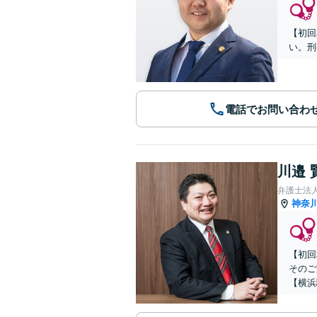
【初回
い。刑
電話でお問い合わ
川邉 
弁護士法人
神奈
【初回
そのご
【横浜