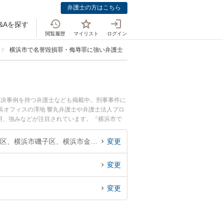
弁護士の方はこちら
&Aを探す
閲覧履歴
マイリスト
ログイン
横浜市で名誉毀損罪・侮辱罪に強い弁護士
解決事例を持つ弁護士なども掲載中。刑事事件に
浜オフィスの澤地 響丸弁護士や弁護士法人プロ
費用、強みなどが注目されています。『横浜市で
績豊富な近くの弁護士を検索したい』『初回相談
神奈川県、横浜市鶴見区、横浜市神奈川区、横浜市西区、横浜市中区、横浜市南区、横浜市保土ケ谷区、横浜市磯子区、横浜市金沢区、横浜市港北区、横浜市戸塚区、横浜市港南区、横浜市旭区、横浜市緑区、横浜市瀬谷区、横浜市栄区、横浜市泉区、横浜市青葉区、横浜市都筑区
変更
変更
変更