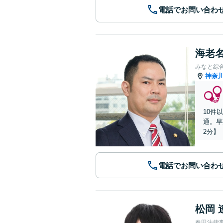
電話でお問い合わ
海老名
みなと綜
神奈
10件
通。早
2分】
電話でお問い合わ
松岡 
春田法律