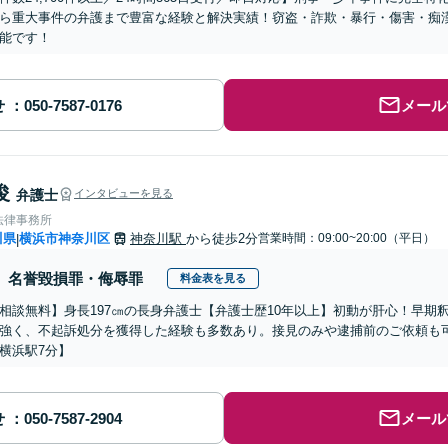
ら重大事件の弁護まで豊富な経験と解決実績！窃盗・詐欺・暴行・傷害・痴
能です！
せ
メール
俊
弁護士
インタビューを見る
法律事務所
川県
横浜市神奈川区
神奈川駅
から徒歩2分
営業時間：09:00~20:00（平日）
|
名誉毀損罪・侮辱罪
料金表を見る
相談無料】身長197㎝の長身弁護士【弁護士歴10年以上】初動が肝心！早期
強く、不起訴処分を獲得した経験も多数あり。接見のみや逮捕前のご依頼も
横浜駅7分】
せ
メール