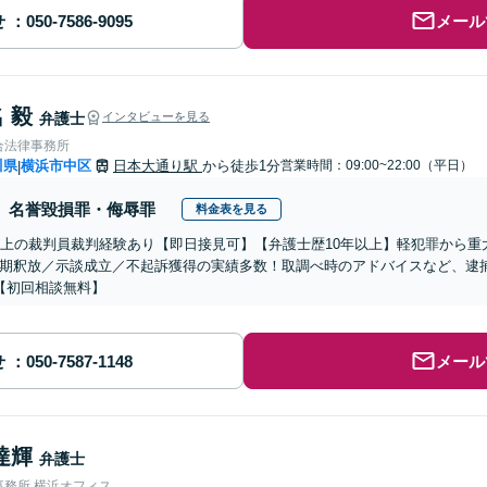
せ
メール
 毅
弁護士
インタビューを見る
合法律事務所
川県
横浜市中区
日本大通り駅
から徒歩1分
営業時間：09:00~22:00（平日）
|
名誉毀損罪・侮辱罪
料金表を見る
以上の裁判員裁判経験あり【即日接見可】【弁護士歴10年以上】軽犯罪から
期釈放／示談成立／不起訴獲得の実績多数！取調べ時のアドバイスなど、逮
【初回相談無料】
せ
メール
達輝
弁護士
事務所 横浜オフィス