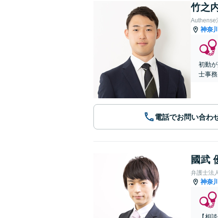
竹之内
Authe
神奈
初動が
士事務
電話でお問い合わ
國武 
弁護士法
神奈
【相談