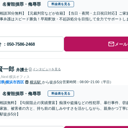
名誉毀損罪・侮辱罪
料金表を見る
相談30分無料】【元裁判官などが在籍】【当日・夜間・土日祝日対応】ご家
事弁護はスピード勝負！早期釈放・不起訴処分を目指して全力でサポートし
せ
メール
賢一郎
弁護士
インタビューを見る
Next 横浜オフィス
川県
横浜市西区
横浜駅
から徒歩5分
営業時間：08:00~21:00（平日）
|
名誉毀損罪・侮辱罪
料金表を見る
相談無料】【勾留阻止の実績豊富】痴漢や盗撮などの性犯罪、暴行事件、窃
家族、被害者の方と、持ち前の親しみやすさを活かしながら、親身かつ丁寧
駅徒歩5分】