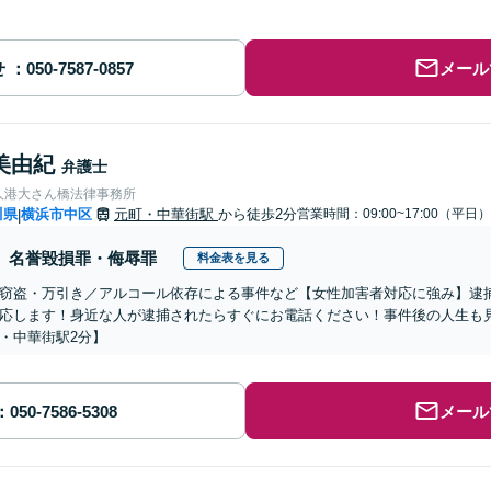
せ
メール
美由紀
弁護士
人港大さん橋法律事務所
川県
横浜市中区
元町・中華街駅
から徒歩2分
営業時間：09:00~17:00（平日）
|
名誉毀損罪・侮辱罪
料金表を見る
窃盗・万引き／アルコール依存による事件など【女性加害者対応に強み】逮
応します！身近な人が逮捕されたらすぐにお電話ください！事件後の人生も
・中華街駅2分】
メール