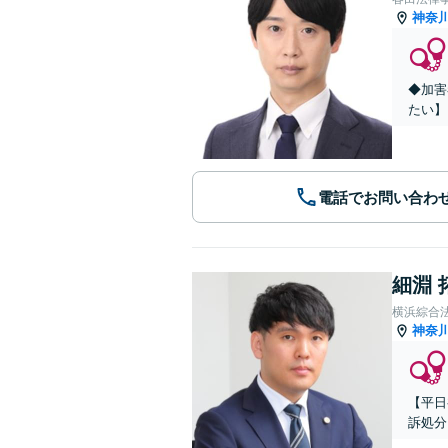
神奈
◆加害
たい】
電話でお問い合わ
細淵 
横浜綜合
神奈
【平日
訴処分