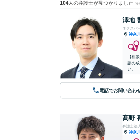
104
人の弁護士が見つかりました
(
澤地 
ネクスパ
神奈
【相談
談の成
い。
電話でお問い合わ
髙野 
弁護士法
神奈