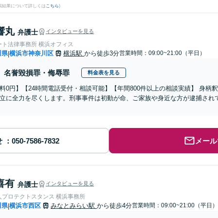
検索結果について詳しくは
こちら
)
響丸
弁護士
インタビューを見る
ート法律事務所 横浜オフィス
川県
横浜市神奈川区
横浜駅
から徒歩3分
営業時間：09:00~21:00（平日）
|
名誉毀損罪・侮辱罪
料金表を見る
料0円】【24時間電話受付・相談可能】【年間800件以上の相談実績】 身
立に全力を尽くします。刑事事件は初動が命、ご家族や身近な方が逮捕され
せ
メール
喜有
弁護士
インタビューを見る
人プロテクトスタンス 横浜事務所
川県
横浜市西区
みなとみらい駅
から徒歩4分
営業時間：09:00~21:00（平日）
|