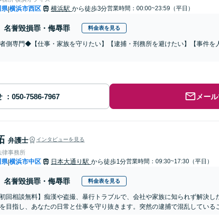
川県
横浜市西区
横浜駅
から徒歩3分
営業時間：00:00~23:59（平日）
|
名誉毀損罪・侮辱罪
料金表を見る
者側専門◆【仕事・家族を守りたい】【逮捕・刑務所を避けたい】【事件を
せ
メール
拓
弁護士
インタビューを見る
法律事務所
川県
横浜市中区
日本大通り駅
から徒歩1分
営業時間：09:30~17:30（平日）
|
名誉毀損罪・侮辱罪
料金表を見る
初回相談無料】痴漢や盗撮、暴行トラブルで、会社や家族に知られず解決し
を目指し、あなたの日常と仕事を守り抜きます。突然の逮捕で混乱している