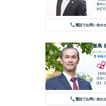
事件か
対応可
電話でお問い合わ
飯島 
横浜西口
神奈
【初回
交渉に
談】【
電話でお問い合わ