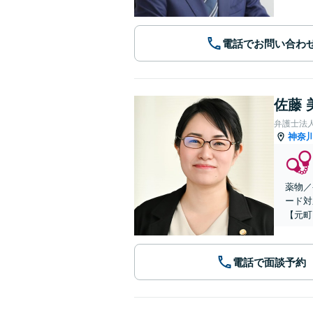
電話でお問い合わ
佐藤 
弁護士法
神奈
薬物／
ード対
【元町
電話で面談予約