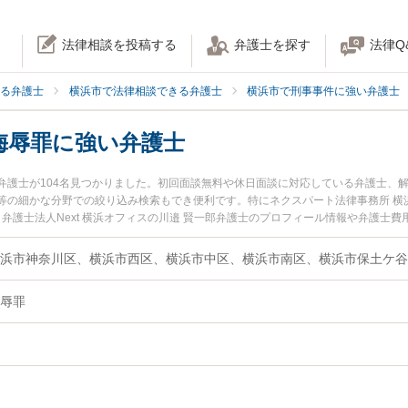
法律相談を投稿する
弁護士を探す
法律Q
る弁護士
横浜市で法律相談できる弁護士
横浜市で刑事事件に強い弁護士
侮辱罪に強い弁護士
弁護士が104名見つかりました。初回面談無料や休日面談に対応している弁護士、
等の細かな分野での絞り込み検索もでき便利です。特にネクスパート法律事務所 横
、弁護士法人Next 横浜オフィスの川邉 賢一郎弁護士のプロフィール情報や弁護士
ラブルを今すぐに弁護士に相談したい』『名誉毀損罪・侮辱罪のトラブル解決の実
浜市内の弁護士に相談予約したい』などでお困りの相談者さんにおすすめです。
辱罪