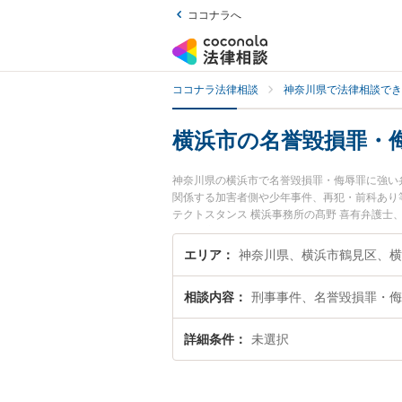
ココナラへ
ココナラ法律相談
神奈川県で法律相談でき
横浜市の名誉毀損罪・
神奈川県の横浜市で名誉毀損罪・侮辱罪に強い
関係する加害者側や少年事件、再犯・前科あり
テクトスタンス 横浜事務所の髙野 喜有弁護士
土日や夜間に発生した名誉毀損罪・侮辱罪のト
無料で名誉毀損罪・侮辱罪を法律相談できる横
エリア
相談内容
刑事事件、名誉毀損罪・侮
詳細条件
未選択