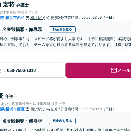
 宏将
弁護士
nse法律事務所 横浜オフィス
川県
横浜市西区
横浜駅
から徒歩3分
営業時間：00:00~23:59（平日）
|
名誉毀損罪・侮辱罪
料金表を見る
肝心｜刑事事件は、スピード感が何より大事です。【初回相談無料】示談交渉
所に在籍しており、チームを組む対応する体制を整えております。【横浜駅
せ
メール
優
弁護士
人あいち刑事事件総合法律事務所 横浜支部
川県
横浜市西区
横浜駅
から徒歩7分
営業時間：00:00~23:59（平日）
|
名誉毀損罪・侮辱罪
料金表を見る
件数24,700件以上／24時間365日受付／即日対応】刑事・少年事件に完全