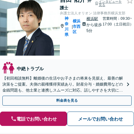
弁
インタビューを
見る
護士
弁護士法人オリオン 法律事務所横浜支部
神
横浜駅
営業時間：09:30~
横浜
奈
17:00（土日祝日）
から徒歩
市西
|
川
5分
区
県
中絶トラブル
【初回相談無料】離婚後の生活やお子さまの将来を見据え、最善の解
決策をご提案。夫側の親権獲得実績あり。財産分与・婚姻費用などの
金銭問題も、他士業と連携しスムーズに対応。話しやすさを大切にし
ています【子連れ相談可】【横浜駅8分】
料金表を見る
電話でお問い合わせ
メールでお問い合わせ