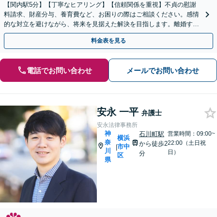
【関内駅5分】【丁寧なヒアリング】【信頼関係を重視】不貞の慰謝
料請求、財産分与、養育費など、お困りの際はご相談ください。感情
的な対立を避けながら、将来を見据えた解決を目指します。離婚する
か悩んでいる段階でもお気軽にご連絡ください。
料金表を見る
電話でお問い合わせ
メールでお問い合わせ
安永 一平
弁護士
安永法律事務所
神
石川町駅
営業時間：09:00~
横浜
奈
22:00（土日祝
から徒歩2
市中
|
川
日）
分
区
県