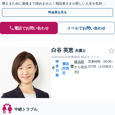
整えるために最後まで諦めません！相談者さまが新しい人生を気持ち
よく出発できるようお力添えします【横浜駅徒歩5分】
料金表を見る
電話でお問い合わせ
メールでお問い合わせ
白谷 英恵
弁護士
Authense法律事務所 横浜オフィス
神
横浜駅
営業時間：00:00~
横浜
奈
23:59（土日祝日）
から徒歩
市西
|
川
3分
区
県
中絶トラブル