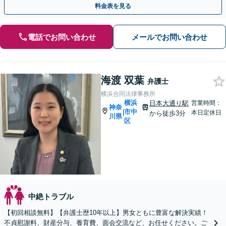
料金表を見る
電話でお問い合わせ
メールでお問い合わせ
海渡 双葉
弁護士
横浜合同法律事務所
横浜
日本大通り駅
営業時間：
神奈
市中
|
本日定休日
から徒歩3分
川県
区
中絶トラブル
【初回相談無料】【弁護士歴10年以上】男女ともに豊富な解決実績！
不貞慰謝料、財産分与、養育費、面会交流など、お任せください。ご