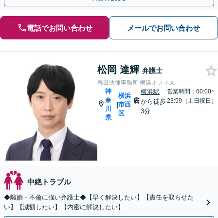
電話でお問い合わせ
メールでお問い合わせ
松岡 達輝
弁護士
春田法律事務所 横浜オフィス
神
横浜駅
営業時間：00:00~
横浜
奈
23:59（土日祝日）
から徒歩
市西
|
川
3分
区
県
中絶トラブル
◆離婚・不倫に強い弁護士◆【早く解決したい】【責任を取らせた
い】【減額したい】【内密に解決したい】