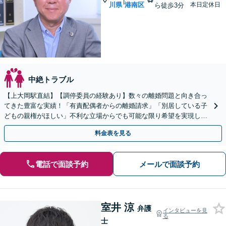
|
川県
港南区
本日定休日
ら徒歩3分
中絶トラブル
【上大岡駅直結】【調停委員の経験あり】数々の離婚問題と向き合っ
てきた豊富な実績！「有責配偶者からの離婚請求」「別居している子
どもの親権がほしい」不利な立場からでも可能な限り希望を実現しま
す【完全個室対応】【子連れ相談可】【ビデオ面談対応】
料金表を見る
電話で面談予約
メールで面談予約
室井 涼
弁護
インタビューを見
る
士