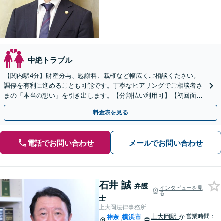
中絶トラブル
【関内駅4分】財産分与、慰謝料、親権など幅広くご相談ください。
調停を有利に進めることも可能です。丁寧なヒアリングでご相談者さ
まの「本当の想い」を引き出します。【分割払い利用可】【初回面談
60分無料】【休日・夜間面談可】
料金表を見る
電話でお問い合わせ
メールでお問い合わせ
石井 誠
弁護
インタビューを見
る
士
上大岡法律事務所
上大岡駅
か
営業時間：
神奈
横浜市