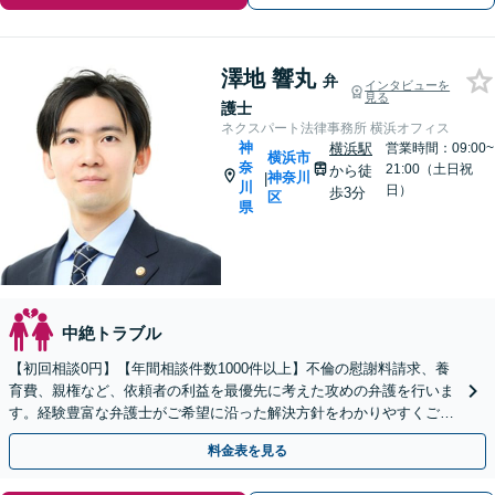
澤地 響丸
弁
インタビューを
見る
護士
ネクスパート法律事務所 横浜オフィス
神
横浜駅
営業時間：09:00~
横浜市
奈
21:00（土日祝
から徒
神奈川
|
川
日）
歩3分
区
県
中絶トラブル
【初回相談0円】【年間相談件数1000件以上】不倫の慰謝料請求、養
育費、親権など、依頼者の利益を最優先に考えた攻めの弁護を行いま
す。経験豊富な弁護士がご希望に沿った解決方針をわかりやすくご提
案します。お気軽にお問合せ下さい。
料金表を見る