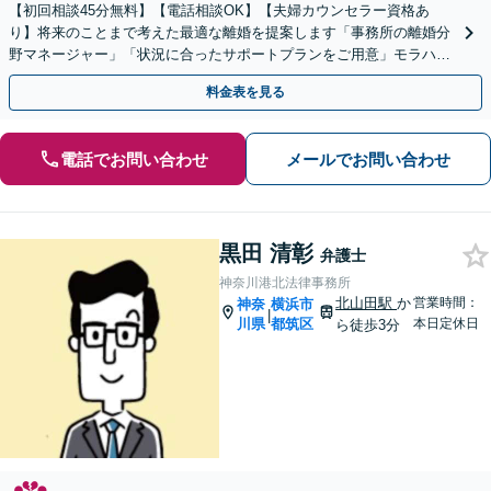
【初回相談45分無料】【電話相談OK】【夫婦カウンセラー資格あ
り】将来のことまで考えた最適な離婚を提案します「事務所の離婚分
野マネージャー」「状況に合ったサポートプランをご用意」モラハラ
離婚もお任せください【完全個室対応】【子連れ相談可】
料金表を見る
電話でお問い合わせ
メールでお問い合わせ
黒田 清彰
弁護士
神奈川港北法律事務所
北山田駅
か
営業時間：
神奈
横浜市
|
川県
都筑区
本日定休日
ら徒歩3分