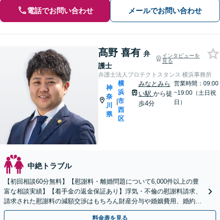
電話でお問い合わせ
メールでお問い合わせ
髙野 喜有
弁
インタビューを
見る
護士
弁護士法人プロテクトスタンス 横浜事務所
横
みなとみら
営業時間：09:00
神
浜
~19:00（土日祝
い駅
から徒
奈
市
|
日）
歩4分
川
西
県
区
中絶トラブル
【初回相談60分無料】【慰謝料・離婚問題について6,000件以上の豊
富な相談実績】【着手金の返金保証あり】浮気・不倫の慰謝料請求、
請求された慰謝料の減額交渉はもちろん財産分与や婚姻費用、婚約破
棄など様々な離婚・男女問題の解決実績が豊富です。
料金表を見る