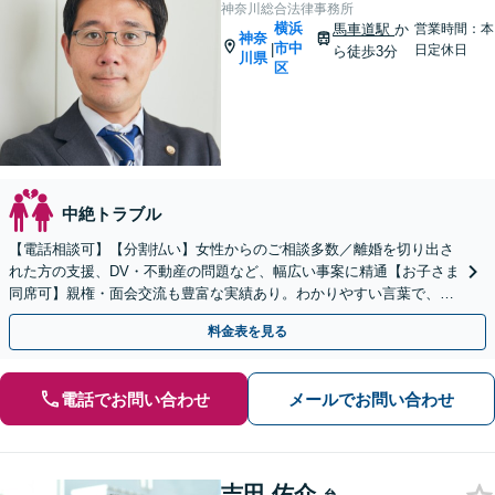
神奈川総合法律事務所
横浜
馬車道駅
か
営業時間：本
神奈
市中
|
日定休日
ら徒歩3分
川県
区
中絶トラブル
【電話相談可】【分割払い】女性からのご相談多数／離婚を切り出さ
れた方の支援、DV・不動産の問題など、幅広い事案に精通【お子さま
同席可】親権・面会交流も豊富な実績あり。わかりやすい言葉で、早
期に方針をお伝えします【馬車道駅2分】
料金表を見る
電話でお問い合わせ
メールでお問い合わせ
吉田 佑介