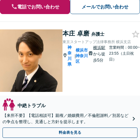
電話でお問い合わせ
メールでお問い合わせ
本庄 卓磨
弁護士
東京スタートアップ法律事務所 横浜支店
神
横浜駅
営業時間：00:00~
横浜市
奈
23:55（土日祝
から徒
神奈川
|
川
日）
歩5分
区
県
中絶トラブル
【来所不要】【電話相談可】親権／婚姻費用／不倫慰謝料／別居など
の争点を整理し、見通しと方針を提示します。
料金表を見る