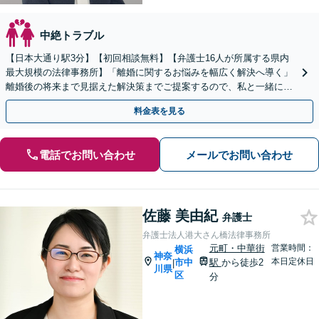
中絶トラブル
【日本大通り駅3分】【初回相談無料】【弁護士16人が所属する県内
最大規模の法律事務所】「離婚に関するお悩みを幅広く解決へ導く」
離婚後の将来まで見据えた解決策までご提案するので、私と一緒に最
適な解決策を見つけましょう。【WEB面談対応】
料金表を見る
電話でお問い合わせ
メールでお問い合わせ
佐藤 美由紀
弁護士
弁護士法人港大さん橋法律事務所
元町・中華街
営業時間：
横浜
神奈
本日定休日
市中
駅
から徒歩2
|
川県
区
分