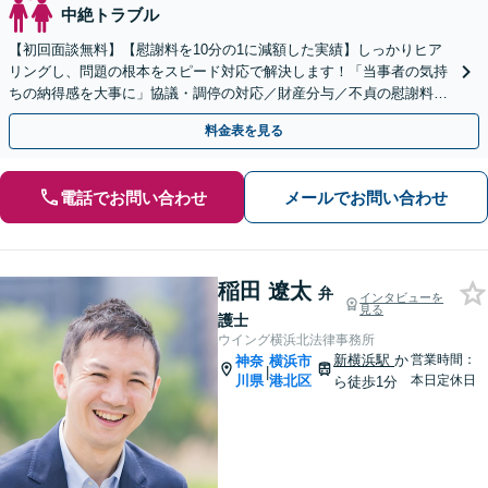
中絶トラブル
【初回面談無料】【慰謝料を10分の1に減額した実績】しっかりヒア
リングし、問題の根本をスピード対応で解決します！「当事者の気持
ちの納得感を大事に」協議・調停の対応／財産分与／不貞の慰謝料請
求／親権問題など【秘密厳守】【子連れ相談OK】
料金表を見る
電話でお問い合わせ
メールでお問い合わせ
稲田 遼太
弁
インタビューを
見る
護士
ウイング横浜北法律事務所
新横浜駅
か
営業時間：
神奈
横浜市
|
川県
港北区
本日定休日
ら徒歩1分