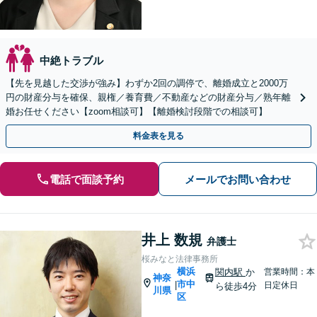
中絶トラブル
【先を見越した交渉が強み】わずか2回の調停で、離婚成立と2000万
円の財産分与を確保、親権／養育費／不動産などの財産分与／熟年離
婚お任せください【zoom相談可】【離婚検討段階での相談可】
料金表を見る
電話で面談予約
メールでお問い合わせ
井上 数規
弁護士
桜みなと法律事務所
横浜
関内駅
か
営業時間：本
神奈
市中
|
日定休日
ら徒歩4分
川県
区