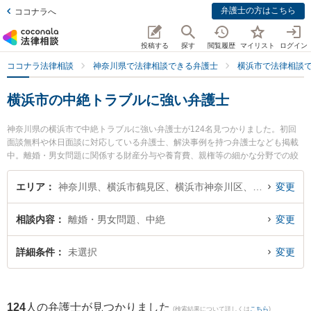
弁護士の方はこちら
ココナラへ
投稿する
探す
閲覧履歴
マイリスト
ログイン
ココナラ法律相談
神奈川県で法律相談できる弁護士
横浜市で法律相談
横浜市の中絶トラブルに強い弁護士
神奈川県の横浜市で中絶トラブルに強い弁護士が124名見つかりました。初回
面談無料や休日面談に対応している弁護士、解決事例を持つ弁護士なども掲載
中。離婚・男女問題に関係する財産分与や養育費、親権等の細かな分野での絞
り込み検索もでき便利です。特に横浜合同法律事務所の井澤 徹弁護士や東京ス
タートアップ法律事務所 横浜支店の本庄 卓磨弁護士、横浜合同法律事務所の清
エリア
神奈川県、横浜市鶴見区、横浜市神奈川区、横浜市西区、横浜市中区、横浜市南区、横浜市保土ケ谷区、横浜市磯子区、横浜市金沢区、横浜市港北区、横浜市戸塚区、横浜市港南区、横浜市旭区、横浜市緑区、横浜市瀬谷区、横浜市栄区、横浜市泉区、横浜市青葉区、横浜市都筑区
変更
水 俊弁護士のプロフィール情報や弁護士費用、強みなどが注目されています。
『横浜市で土日や夜間に発生した中絶トラブルのトラブルを今すぐに弁護士に
相談内容
離婚・男女問題、中絶
変更
相談したい』『中絶トラブルのトラブル解決の実績豊富な近くの弁護士を検索
したい』『初回相談無料で中絶トラブルを法律相談できる横浜市内の弁護士に
相談予約したい』などでお困りの相談者さんにおすすめです。
詳細条件
未選択
変更
124
人の弁護士が見つかりました
(検索結果について詳しくは
こちら
)