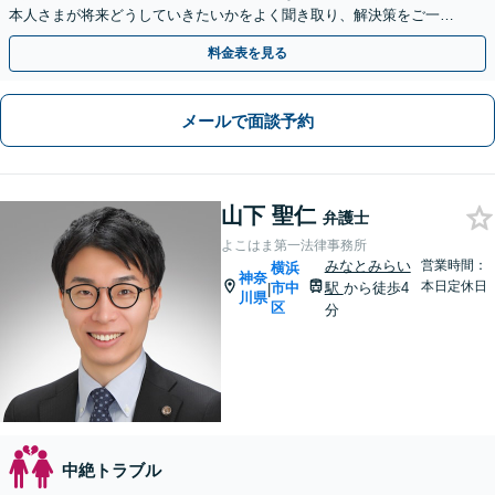
本人さまが将来どうしていきたいかをよく聞き取り、解決策をご一緒
に検討いたします。【日本大通駅3分・関内駅8分】
料金表を見る
メールで面談予約
山下 聖仁
弁護士
よこはま第一法律事務所
みなとみらい
営業時間：
横浜
神奈
本日定休日
市中
駅
から徒歩4
|
川県
区
分
中絶トラブル