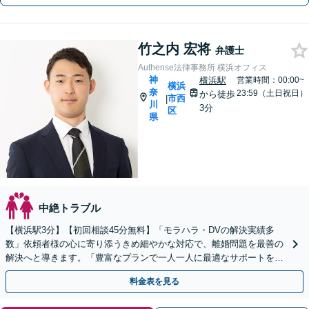
竹之内 宏将
弁護士
Authense法律事務所 横浜オフィス
神
横浜駅
営業時間：00:00~
横浜
奈
23:59（土日祝日）
から徒歩
市西
|
川
3分
区
県
中絶トラブル
【横浜駅3分】【初回相談45分無料】「モラハラ・DVの解決実績多
数」依頼者様の心に寄り添うきめ細やかな対応で、離婚問題を最善の
解決へと導きます。「豊富なプランで一人一人に最適なサポートを提
案」【ビデオ面談可】
料金表を見る