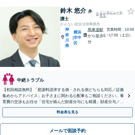
鈴木 悠介
弁
インタビューを
見る
護士
かんない総合法律事務所
神
馬車道駅
営業時間：10:00
横浜
奈
~17:00（土日）
から徒歩5
市中
|
川
分
区
県
中絶トラブル
【初回相談無料】「慰謝料請求する側・される側どちらも対応／証拠
集めからアドバイス」お子さまに関わる心配事もご相談ください。養
育費の交渉もお任せ「住宅が絡んだ財産分与にも精通」財産分与／協
議・調停・裁判／面会交流／婚姻費用など【馬車道駅5分】
料金表を見る
メールで面談予約