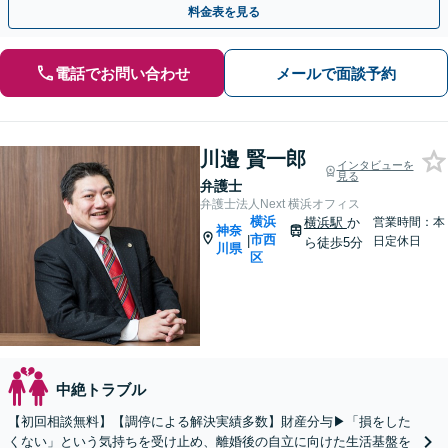
料金表を見る
電話でお問い合わせ
メールで面談予約
川邉 賢一郎
インタビューを
見る
弁護士
弁護士法人Next 横浜オフィス
横浜
横浜駅
か
営業時間：本
神奈
市西
|
日定休日
ら徒歩5分
川県
区
中絶トラブル
【初回相談無料】【調停による解決実績多数】財産分与▶︎「損をした
くない」という気持ちを受け止め、離婚後の自立に向けた生活基盤を