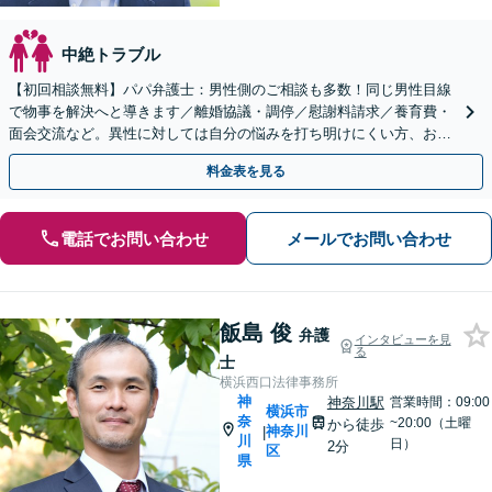
中絶トラブル
【初回相談無料】パパ弁護士：男性側のご相談も多数！同じ男性目線
で物事を解決へと導きます／離婚協議・調停／慰謝料請求／養育費・
面会交流など。異性に対しては自分の悩みを打ち明けにくい方、お気
軽にご相談ください【Web面談可】【夜間面談応相談】
料金表を見る
電話でお問い合わせ
メールでお問い合わせ
飯島 俊
弁護
インタビューを見
る
士
横浜西口法律事務所
神
神奈川駅
営業時間：09:00
横浜市
奈
~20:00（土曜
から徒歩
神奈川
|
川
日）
2分
区
県