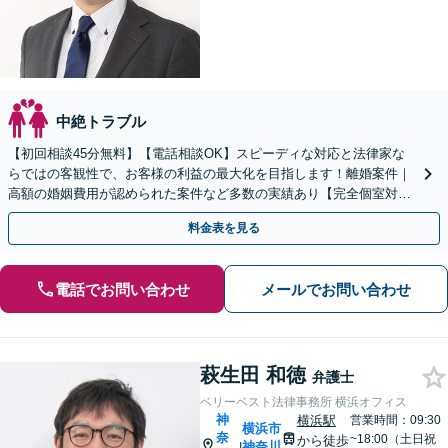
中絶トラブル
【初回相談45分無料】【電話相談OK】スピーディな対応と法律家な
らではの客観性で、お客様の利益の最大化を目指します！離婚案件｜
高額の婚姻費用が認められた案件など多数の実績あり【完全個室対
応】【子連れ相談可】
料金表を見る
電話でお問い合わせ
メールでお問い合わせ
萩生田 和徳
弁護士
ベリーベスト法律事務所 横浜オフィス
神
横浜駅
営業時間：09:30
横浜市
奈
~18:00（土日祝
から徒歩
神奈川
|