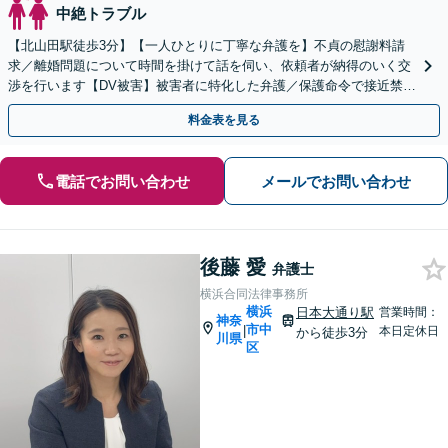
中絶トラブル
【北山田駅徒歩3分】【一人ひとりに丁寧な弁護を】不貞の慰謝料請
求／離婚問題について時間を掛けて話を伺い、依頼者が納得のいく交
渉を行います【DV被害】被害者に特化した弁護／保護命令で接近禁止
措置【初回相談30分無料】
料金表を見る
電話でお問い合わせ
メールでお問い合わせ
後藤 愛
弁護士
横浜合同法律事務所
横浜
日本大通り駅
営業時間：
神奈
市中
|
本日定休日
から徒歩3分
川県
区