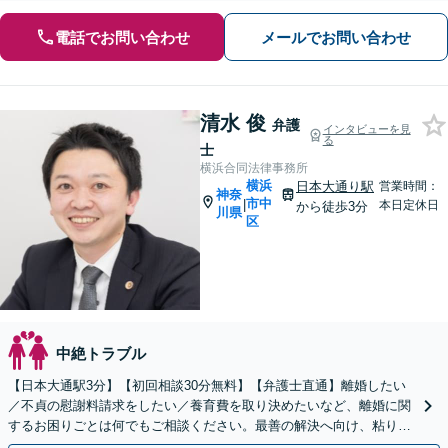
電話でお問い合わせ
メールでお問い合わせ
清水 俊
弁護
インタビューを見
る
士
横浜合同法律事務所
横浜
日本大通り駅
営業時間：
神奈
市中
|
本日定休日
から徒歩3分
川県
区
中絶トラブル
【日本大通駅3分】【初回相談30分無料】【弁護士直通】離婚したい
／不貞の慰謝料請求をしたい／養育費を取り決めたいなど、離婚に関
するお困りごとは何でもご相談ください。最善の解決へ向け、粘り強
く対応【当日・夜間・土日相談可】調停・訴訟も実績豊富