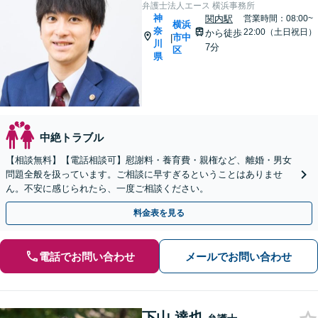
弁護士法人エース 横浜事務所
神
関内駅
営業時間：08:00~
横浜
奈
22:00（土日祝日）
から徒歩
市中
|
川
7分
区
県
中絶トラブル
【相談無料】【電話相談可】慰謝料・養育費・親権など、離婚・男女
問題全般を扱っています。ご相談に早すぎるということはありませ
ん。不安に感じられたら、一度ご相談ください。
料金表を見る
電話でお問い合わせ
メールでお問い合わせ
下山 達也