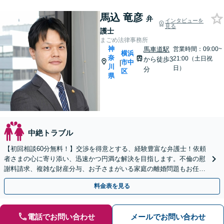
馬込 竜彦
弁
インタビューを
見る
護士
まごめ法律事務所
神
馬車道駅
営業時間：09:00~
横浜
奈
21:00（土日祝
から徒歩3
市中
|
川
日）
分
区
県
中絶トラブル
【初回相談60分無料！】交渉を得意とする、経験豊富な弁護士！依頼
者さまの心に寄り添い、迅速かつ円満な解決を目指します。不倫の慰
謝料請求、複雑な財産分与、お子さまがいる家庭の離婚問題もお任せ
ください【馬車道駅3分】
料金表を見る
電話でお問い合わせ
メールでお問い合わせ