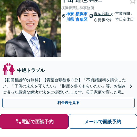
弁護士
横浜青葉法律事務所
青葉台駅
か
営業時間：
神奈
横浜市
|
川県
青葉区
本日定休日
ら徒歩3分
中絶トラブル
【初回相談60分無料】【青葉台駅徒歩３分】「不貞慰謝料を請求した
い」「子供の未来を守りたい」「財産を多くもらいたい」等、お悩み
に沿った最適な解決方法をご提案いたします。母子家庭で育った私だ
からこそできるサポートを。【夜間・土日相談可】
料金表を見る
電話で面談予約
メールで面談予約