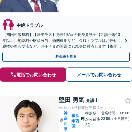
中絶トラブル
【初回相談無料】【法テラス】身長197㎝の長身弁護士【弁護士歴10
年以上】慰謝料や財産分与、婚姻費用など、金銭トラブルはお任せ！
親権や面会交流など、お子さまの問題にも親身に対応します【夜間・
休日面談】【子連れ相談】【電話相談】【横浜駅7分】
料金表を見る
電話でお問い合わせ
メールでお問い合わせ
堅田 勇気
弁護士
Authense法律事務所 横浜オフィス
神
横浜駅
営業時間：00:00~
横浜
奈
23:59（土日祝日）
から徒歩
市西
|
川
3分
区
県