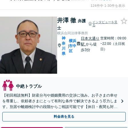
124件中 1-30件を表示
井澤 徹
弁護
インタビューを見
る
士
横浜合同法律事務所
神
日本大通り
営業時間：09:00
横浜
奈
~22:00（土日祝
駅
から徒
市中
|
川
日）
歩3分
区
県
中絶トラブル
【初回相談無料】財産分与や婚姻費用の交渉に強み。お子さまの幸せ
を尊重し、依頼者さまにとって有利な条件で解決できるよう尽力しま
す。別居や離婚検討中の段階からご相談可能です【休日・夜間も対
応】【日本大通り駅3分】
料金表を見る