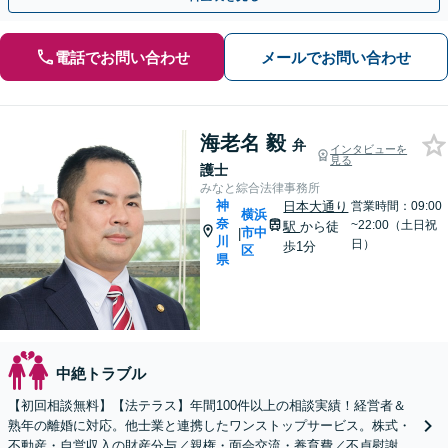
電話でお問い合わせ
メールでお問い合わせ
海老名 毅
弁
インタビューを
見る
護士
みなと綜合法律事務所
神
日本大通り
営業時間：09:00
横浜
奈
~22:00（土日祝
駅
から徒
市中
|
川
日）
歩1分
区
県
中絶トラブル
【初回相談無料】【法テラス】年間100件以上の相談実績！経営者＆
熟年の離婚に対応。他士業と連携したワンストップサービス。株式・
不動産・自営収入の財産分与／親権・面会交流・養育費／不貞慰謝料