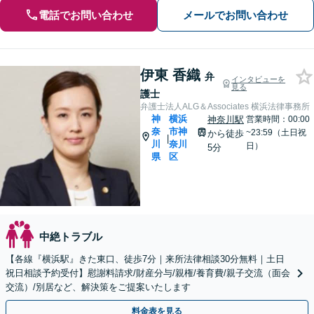
電話でお問い合わせ
メールでお問い合わせ
伊東 香織
弁
インタビューを
見る
護士
弁護士法人ALG＆Associates 横浜法律事務所
神
横浜
神奈川駅
営業時間：00:00
奈
市神
~23:59（土日祝
から徒歩
|
川
奈川
日）
5分
県
区
中絶トラブル
【各線『横浜駅』きた東口、徒歩7分｜来所法律相談30分無料｜土日
祝日相談予約受付】慰謝料請求/財産分与/親権/養育費/親子交流（面会
交流）/別居など、解決策をご提案いたします
料金表を見る