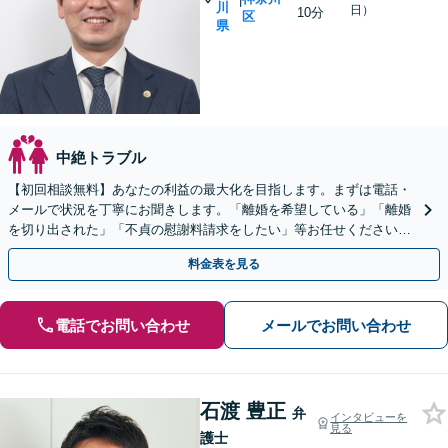
川
日）
10分
区
県
中絶トラブル
【初回相談無料】あなたの利益の最大化を目指します。まずは電話・
メールで状況を丁寧にお聞きします。「離婚を希望している」「離婚
を切り出された」「不貞の慰謝料請求をしたい」等お任せください。
【リーズナブルな料金設定】
料金表を見る
電話でお問い合わせ
メールでお問い合わせ
石渡 豊正
弁
インタビューを
見る
護士