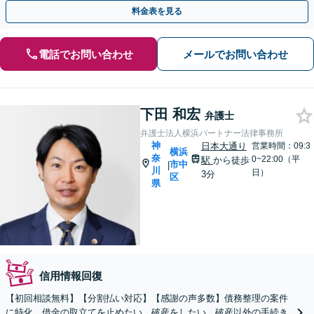
可】【分割払い利用可】【夜間/休日相談可】
料金表を見る
電話でお問い合わせ
メールでお問い合わせ
下田 和宏
弁護士
弁護士法人横浜パートナー法律事務所
神
日本大通り
営業時間：09:3
横浜
奈
0~22:00（平
駅
から徒歩
市中
|
川
日）
3分
区
県
信用情報回復
【初回相談無料】【分割払い対応】【感謝の声多数】債務整理の案件
に特化。借金の取立てを止めたい、破産をしたい、破産以外の手続き