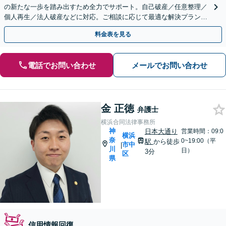
の新たな一歩を踏み出すため全力でサポート。自己破産／任意整理／
個人再生／法人破産などに対応。ご相談に応じて最適な解決プランを
ご提案【夜間・休日面談】【横浜駅7分】
料金表を見る
電話でお問い合わせ
メールでお問い合わせ
金 正徳
弁護士
横浜合同法律事務所
神
日本大通り
営業時間：09:0
横浜
奈
0~19:00（平
駅
から徒歩
市中
|
川
日）
3分
区
県
信用情報回復