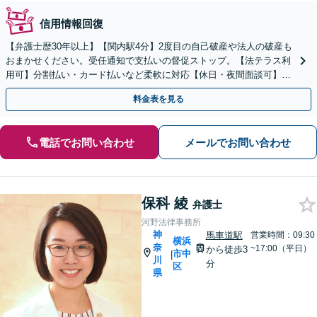
信用情報回復
【弁護士歴30年以上】【関内駅4分】2度目の自己破産や法人の破産も
おまかせください。受任通知で支払いの督促ストップ。【法テラス利
用可】分割払い・カード払いなど柔軟に対応【休日・夜間面談可】
【電話／メール／ビデオ面談可】
料金表を見る
電話でお問い合わせ
メールでお問い合わせ
保科 綾
弁護士
河野法律事務所
神
馬車道駅
営業時間：09:30
横浜
奈
~17:00（平日）
から徒歩3
市中
|
川
分
区
県