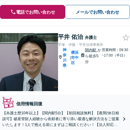
電話でお問い合わせ
メールでお問い合わせ
平井 佑治
弁護士
手塚・伊藤・平井法律事務所
神
関内駅
か
営業時間：09:30
横浜
奈
~17:00（平日）
ら徒歩5
市中
|
川
分
区
県
信用情報回復
【弁護士歴10年以上】【関内駅5分】【初回相談無料】【夜間/休日相
談可】破産管財人経験から依頼者に寄り添い最適な解決方法をご提案
いたします！1人で抱える前にまずはご相談ください！【法人対応