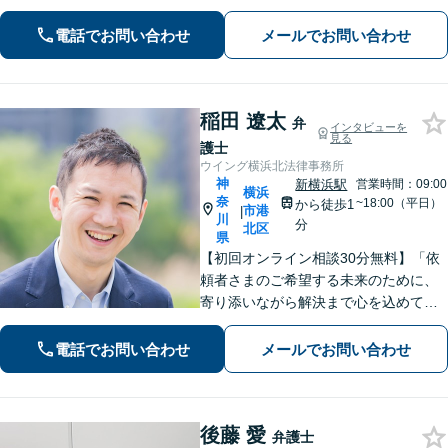
様の悩みに寄り添い、最善の解決策を
見つけるための一助となるべく尽力い
電話でお問い合わせ
メールでお問い合わせ
たします！【クレジットカード利用可
能】
稲田 遼太
弁
インタビューを
見る
護士
ウイング横浜北法律事務所
神
新横浜駅
営業時間：09:00
横浜
奈
~18:00（平日）
から徒歩1
市港
|
川
分
北区
県
【初回オンライン相談30分無料】「依
頼者さまのご希望する未来のために、
寄り添いながら解決まで心を込めて対
応します」不動産契約や売買、家賃滞
納など不動産トラブル／離婚協議や調
電話でお問い合わせ
メールでお問い合わせ
停など離婚問題／相続・遺言も対応
【新横浜1分】
後藤 愛
弁護士