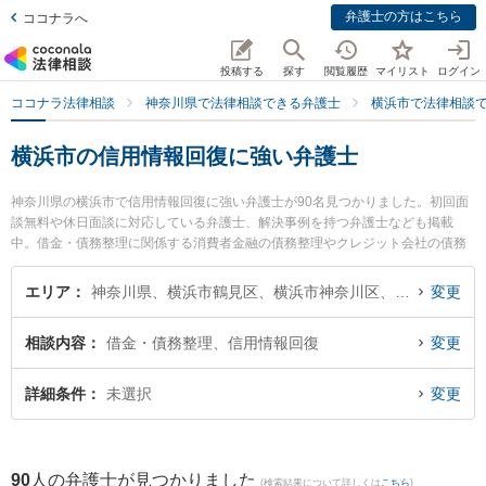
弁護士の方はこちら
ココナラへ
投稿する
探す
閲覧履歴
マイリスト
ログイン
ココナラ法律相談
神奈川県で法律相談できる弁護士
横浜市で法律相談
横浜市の信用情報回復に強い弁護士
神奈川県の横浜市で信用情報回復に強い弁護士が90名見つかりました。初回面
談無料や休日面談に対応している弁護士、解決事例を持つ弁護士なども掲載
中。借金・債務整理に関係する消費者金融の債務整理やクレジット会社の債務
整理、リボ払いの債務整理等の細かな分野での絞り込み検索もでき便利です。
特にネクスパート法律事務所 横浜オフィスの澤地 響丸弁護士や法律事務所横濱
エリア
神奈川県、横浜市鶴見区、横浜市神奈川区、横浜市西区、横浜市中区、横浜市南区、横浜市保土ケ谷区、横浜市磯子区、横浜市金沢区、横浜市港北区、横浜市戸塚区、横浜市港南区、横浜市旭区、横浜市緑区、横浜市瀬谷区、横浜市栄区、横浜市泉区、横浜市青葉区、横浜市都筑区
変更
アカデミアの大城 基樹弁護士、桜みなと法律事務所の井上 数規弁護士のプロフ
ィール情報や弁護士費用、強みなどが注目されています。『横浜市で土日や夜
相談内容
借金・債務整理、信用情報回復
変更
間に発生した信用情報回復のトラブルを今すぐに弁護士に相談したい』『信用
情報回復のトラブル解決の実績豊富な近くの弁護士を検索したい』『初回相談
無料で信用情報回復を法律相談できる横浜市内の弁護士に相談予約したい』な
詳細条件
未選択
変更
どでお困りの相談者さんにおすすめです。
90
人の弁護士が見つかりました
(検索結果について詳しくは
こちら
)