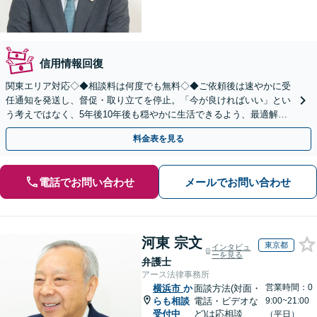
信用情報回復
関東エリア対応◇◆相談料は何度でも無料◇◆ご依頼後は速やかに受
任通知を発送し、督促・取り立てを停止。「今が良ければいい」とい
う考えではなく、5年後10年後も穏やかに生活できるよう、最適解を
ご提案。借金問題は一人で抱え込まずご相談ください。
料金表を見る
電話でお問い合わせ
メールでお問い合わせ
河東 宗文
東京都
インタビュ
ーを見る
弁護士
アース法律事務所
営業時間：0
横浜市
か
面談方法(対面・
らも相談
電話・ビデオな
9:00~21:00
受付中
ど)は応相談
（平日）