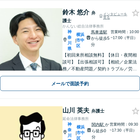
鈴木 悠介
弁
インタビューを
見る
護士
かんない総合法律事務所
神
馬車道駅
営業時間：10:00
横浜
奈
~17:00（平日）
から徒歩5
市中
|
川
分
区
県
【初回来所相談無料】【休日・夜間相
談可】【出張相談可】【相続／企業法
務／不動産問題／契約トラブル／労働
問題等】お気軽にお問い合わせくださ
い【馬車道駅5分】
メールで面談予約
山川 英夫
弁護士
延命法律事務所
神
関内駅
か
営業時間：09:30
横浜
奈
~17:30（平日）
ら徒歩0
市中
|
川
分
区