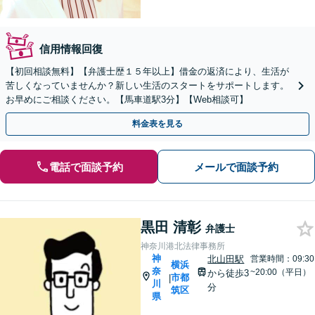
信用情報回復
【初回相談無料】【弁護士歴１５年以上】借金の返済により、生活が
苦しくなっていませんか？新しい生活のスタートをサポートします。
お早めにご相談ください。【馬車道駅3分】【Web相談可】
料金表を見る
電話で面談予約
メールで面談予約
黒田 清彰
弁護士
神奈川港北法律事務所
神
北山田駅
営業時間：09:30
横浜
奈
~20:00（平日）
から徒歩3
市都
|
川
分
筑区
県