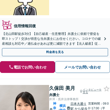
信用情報回復
【北山田駅徒歩3分】【自己破産・任意整理】弁護士に依頼で督促を
即ストップ！交渉が得意な当弁護士にお任せください。コロナでの破
産相談も対応中／過払金があれば更に減額できます【法人破産】従業
員の対応なども相談できます。事態が悪化する前に相談を！
料金表を見る
電話でお問い合わせ
メールでお問い合わせ
久保田 美月
インタビューを
見る
弁護士
井澤・黒井法律事務所
神
日本大通り
営業時間：09:0
横浜
奈
0~17:00（平
駅
から徒歩