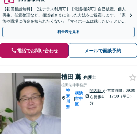
【初回相談無料】【法テラス利用可】【電話相談可】自己破産、個人
再生、任意整理など、相談者さまに合った方法をご提案します。「家
族や職場に借金を知られたくない」「マイホームは残したい」といっ
た方もご相談ください。【完全個室】【日本大通り駅3分】
料金表を見る
電話でお問い合わせ
メールで面談予約
植田 薫
弁護士
植田法律事務所
神
関内駅
か
営業時間：09:00
横浜
奈
~17:00（平日）
ら徒歩4
市中
|
川
分
区
県