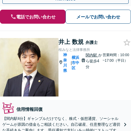
電話でお問い合わせ
メールでお問い合わせ
井上 数規
弁護士
桜みなと法律事務所
神
関内駅
か
営業時間：10:00
横浜
奈
~17:00（平日）
ら徒歩4
市中
|
川
分
区
県
信用情報回復
【関内駅4分】ギャンブルだけでなく、株式・仮想通貨、ソーシャル
ゲームが原因の借金もご相談ください。自己破産、任意整理など適切
な手続きをご案内します。受任通知で支払いを一時的にストップする