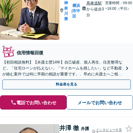
神
馬車道駅
営業時間：09:00
横浜
奈
~18:00（平日）
から徒歩3
市中
|
川
分
区
県
信用情報回復
【初回相談無料】【弁護士歴14年】自己破産、個人再生、任意整理な
ど。「住宅ローンが払えない」「マイホームを残したい」など不動産
が絡む案件では特に早期の相談が重要です。、早めに弁護士へご相談
ください【馬車道駅3分】【オンライン面談OK】
料金表を見る
電話でお問い合わせ
メールでお問い合わせ
井澤 徹
弁護
インタビューを見