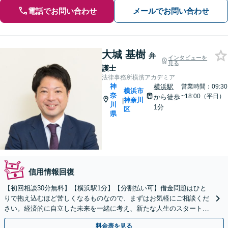
電話でお問い合わせ
メールでお問い合わせ
大城 基樹
弁
インタビューを
見る
護士
法律事務所横濱アカデミア
神
横浜駅
営業時間：09:30
横浜市
奈
~18:00（平日）
から徒歩
神奈川
|
川
1分
区
県
信用情報回復
【初回相談30分無料】【横浜駅1分】【分割払い可】借金問題はひと
りで抱え込むほど苦しくなるものなので、まずはお気軽にご相談くだ
さい。経済的に自立した未来を一緒に考え、新たな人生のスタートを
サポート「法人破産／スムーズな事業閉鎖をサポート」
料金表を見る