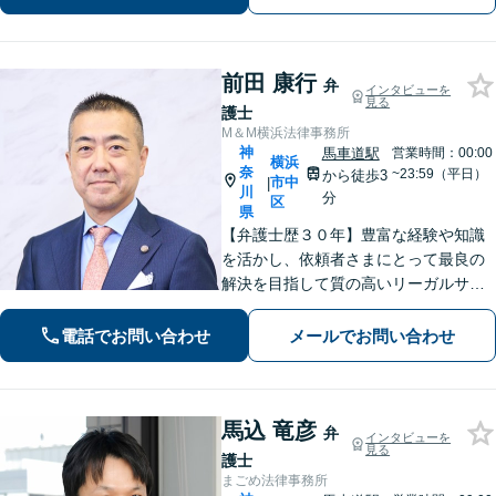
策を一緒に考えていきます。ぜひご相
談ください。
前田 康行
弁
インタビューを
見る
護士
M＆M横浜法律事務所
神
馬車道駅
営業時間：00:00
横浜
奈
~23:59（平日）
から徒歩3
市中
|
川
分
区
県
【弁護士歴３０年】豊富な経験や知識
を活かし、依頼者さまにとって最良の
解決を目指して質の高いリーガルサー
ビスの提供に努めます。ご相談は相続
問題／企業法務／労働トラブルを中心
電話でお問い合わせ
メールでお問い合わせ
に法人・個人問わず承ります【顧問先
企業多数あり】【土日祝対応可】【関
内4分】
馬込 竜彦
弁
インタビューを
見る
護士
まごめ法律事務所