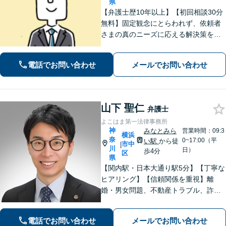
県
【弁護士歴10年以上】【初回相談30分
無料】固定観念にとらわれず、依頼者
さまの真のニーズに応える解決策を導
きます！不動産会社の顧問経験や、他
士業との連携で不動産トラブルや相続
電話でお問い合わせ
メールでお問い合わせ
問題にワンストップの対応も可能【WE
B面談対応】【関内駅3分】
山下 聖仁
弁護士
よこはま第一法律事務所
神
みなとみら
営業時間：09:3
横浜
奈
0~17:00（平
い駅
から徒
市中
|
川
日）
歩4分
区
県
【関内駅・日本大通り駅5分】【丁寧な
ヒアリング】【信頼関係を重視】離
婚・男女問題、不動産トラブル、詐
欺・消費者問題など、幅広く対応して
います。ご依頼者が抱えている不安や
電話でお問い合わせ
メールでお問い合わせ
悩みにしっかり寄り添い、最善の解決