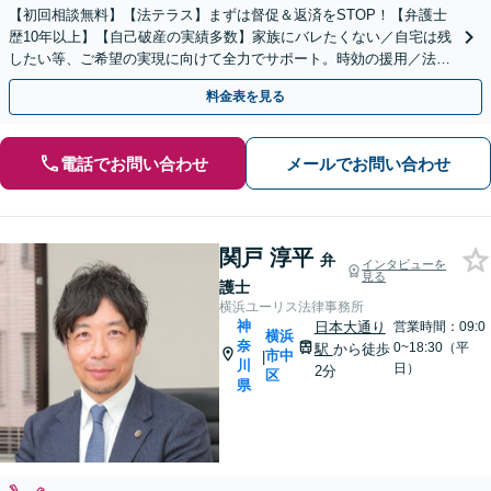
【初回相談無料】【法テラス】まずは督促＆返済をSTOP！【弁護士
歴10年以上】【自己破産の実績多数】家族にバレたくない／自宅は残
したい等、ご希望の実現に向けて全力でサポート。時効の援用／法人
破産にも対応【完全個室】【日本大通り駅2分】
料金表を見る
電話でお問い合わせ
メールでお問い合わせ
関戸 淳平
弁
インタビューを
見る
護士
横浜ユーリス法律事務所
神
日本大通り
営業時間：09:0
横浜
奈
0~18:30（平
駅
から徒歩
市中
|
川
日）
2分
区
県