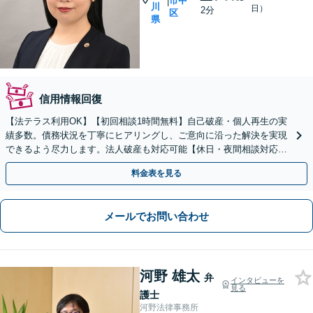
市中
|
川
日）
2分
区
県
信用情報回復
【法テラス利用OK】【初回相談1時間無料】自己破産・個人再生の実
績多数。債務状況を丁寧にヒアリングし、ご意向に沿った解決を実現
できるよう尽力します。法人破産も対応可能【休日・夜間相談対応
（要予約）】【日本大通り駅3分】
料金表を見る
メールでお問い合わせ
河野 雄太
弁
インタビューを
見る
護士
河野法律事務所