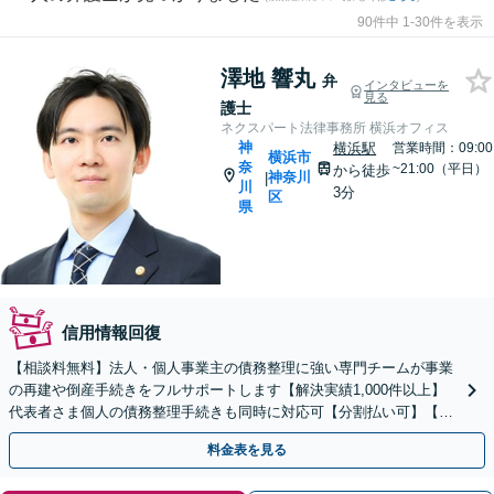
90件中 1-30件を表示
澤地 響丸
弁
インタビューを
見る
護士
ネクスパート法律事務所 横浜オフィス
神
横浜駅
営業時間：09:00
横浜市
奈
~21:00（平日）
から徒歩
神奈川
|
川
3分
区
県
信用情報回復
【相談料無料】法人・個人事業主の債務整理に強い専門チームが事業
の再建や倒産手続きをフルサポートします【解決実績1,000件以上】
代表者さま個人の債務整理手続きも同時に対応可【分割払い可】【後
払い応相談】【夜間・休日相談可】
料金表を見る