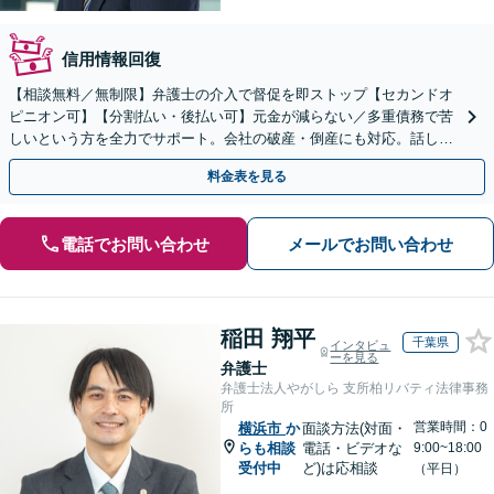
信用情報回復
【相談無料／無制限】弁護士の介入で督促を即ストップ【セカンドオ
ピニオン可】【分割払い・後払い可】元金が減らない／多重債務で苦
しいという方を全力でサポート。会社の破産・倒産にも対応。話しや
すさを大切にしています【横浜駅8分】
料金表を見る
電話でお問い合わせ
メールでお問い合わせ
稲田 翔平
千葉県
インタビュ
ーを見る
弁護士
弁護士法人やがしら 支所柏リバティ法律事務
所
営業時間：0
横浜市
か
面談方法(対面・
らも相談
電話・ビデオな
9:00~18:00
受付中
ど)は応相談
（平日）