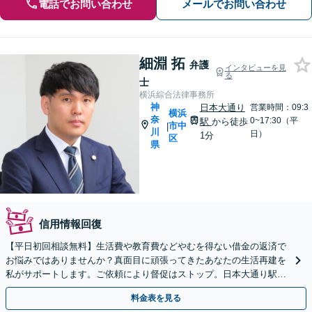
電話でお問い合わせ
メールでお問い合わせ
細淵 拓
弁護
インタビューを見
る
士
横浜綜合法律事務所
神
日本大通り
営業時間：09:3
横浜
奈
0~17:30（平
駅
から徒歩
市中
|
川
日）
1分
区
県
信用情報回復
【平日初回相談無料】生活費や教育費などやむを得ない借金の返済で
お悩みではありませんか？真面目に頑張ってきたあなたの生活再建を
私がサポートします。ご依頼により督促はストップ。日本大通り駅直
結の好アクセス、リラックスできる空間でご相談に乗ります
料金表を見る