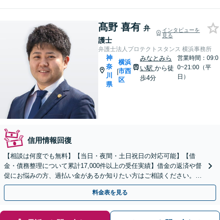
髙野 喜有
弁
インタビューを
見る
護士
弁護士法人プロテクトスタンス 横浜事務所
神
みなとみら
営業時間：09:0
横浜
奈
0~21:00（平
い駅
から徒
市西
|
川
日）
歩4分
区
県
信用情報回復
【相談は何度でも無料】【当日・夜間・土日祝日の対応可能】【借
金・債務整理について累計17,000件以上の受任実績】借金の返済や督
促にお悩みの方、過払い金があるか知りたい方はご相談ください。ベ
ストな解決策を提案いたします。
料金表を見る