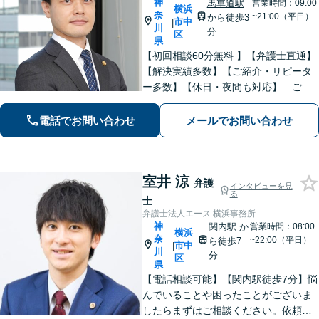
神
馬車道駅
営業時間：09:00
横浜
奈
~21:00（平日）
から徒歩3
市中
|
川
分
区
県
【初回相談60分無料 】【弁護士直通】
【解決実績多数】【ご紹介・リピータ
ー多数】【休日・夜間も対応】 ご依
頼者様に寄り添い、積み重ねた知識経
験と判断力で最善の解決を目指しま
電話でお問い合わせ
メールでお問い合わせ
す。
室井 涼
弁護
インタビューを見
る
士
弁護士法人エース 横浜事務所
神
関内駅
か
営業時間：08:00
横浜
奈
~22:00（平日）
ら徒歩7
市中
|
川
分
区
県
【電話相談可能】【関内駅徒歩7分】悩
んでいることや困ったことがございま
したらまずはご相談ください。依頼者