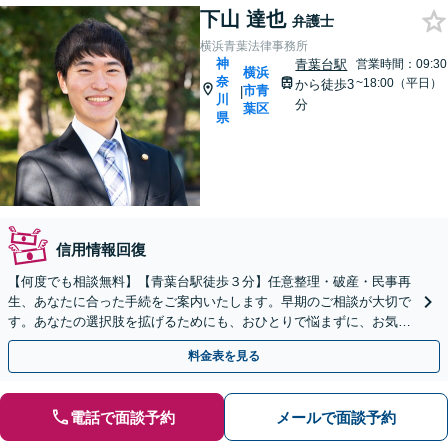
下山 達也
弁護士
横浜青葉法律事務所
神
青葉台駅
営業時間：09:30
横浜
奈
~18:00（平日）
から徒歩3
市青
|
川
分
葉区
県
信用情報回復
【何度でも相談無料】【青葉台駅徒歩３分】任意整理・破産・民事再
生、あなたに合った手続をご案内いたします。早期のご相談が大切で
す。あなたの選択肢を拡げるためにも、おひとりで悩まずに、お気軽
に弁護士を頼ってください。【夜間・土日相談可】
料金表を見る
電話で面談予約
メールで面談予約