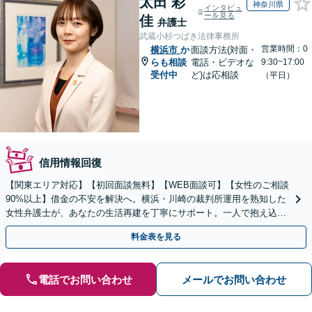
太田 彩
神奈川県
インタビュ
ーを見る
佳
弁護士
武蔵小杉つばき法律事務所
営業時間：0
横浜市
か
面談方法(対面・
らも相談
電話・ビデオな
9:30~17:00
受付中
ど)は応相談
（平日）
信用情報回復
【関東エリア対応】【初回面談無料】【WEB面談可】【女性のご相談
90%以上】借金の不安を解決へ。横浜・川崎の裁判所運用を熟知した
女性弁護士が、あなたの生活再建を丁寧にサポート。一人で抱え込ま
ず、新しい人生への一歩をここから踏み出しませんか。
料金表を見る
電話でお問い合わせ
メールでお問い合わせ