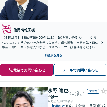
信用情報回復
【全国対応】【相談実績9,000件以上】【裁判官の経験あり】「やり
なおしたい」その思いをカタチにします。任意整理・民事再生・自己
破産・過払い金・任意売却など、借金のトラブルはお任せください。
【初回相談無料】【全国対応可能】
料金表を見る
電話でお問い合わせ
メールでお問い合わせ
永野 達也
東京都
インタビュ
ーを見る
弁護士
永野総合法律事務所
営業時間：1
横浜市
か
面談方法(対面・