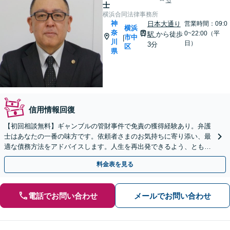
る
士
横浜合同法律事務所
神
日本大通り
営業時間：09:0
横浜
奈
0~22:00（平
駅
から徒歩
市中
|
川
日）
3分
区
県
信用情報回復
【初回相談無料】ギャンブルの管財事件で免責の獲得経験あり。弁護
士はあなたの一番の味方です。依頼者さまのお気持ちに寄り添い、最
適な債務方法をアドバイスします。人生を再出発できるよう、ともに
頑張りましょう【休日・夜間も対応】【日本大通り駅3分】
料金表を見る
電話でお問い合わせ
メールでお問い合わせ