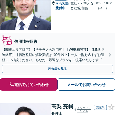
らも相談
電話・ビデオな
0:00~18:00
受付中
ど)は応相談
（平日）
信用情報回復
【関東エリア対応】【法テラスの利用可】【WEB相談可】【LINEで
連絡可】【債務整理の解決実績は100件以上】一人で抱え込まずお気
軽にご相談ください。あなたに最適なプランをご提案いたします「法
人破産にも強い弁護士」【休日・夜間対応】
料金表を見る
電話でお問い合わせ
メールでお問い合わせ
髙梨 亮輔
茨城県
インタビュ
ーを見る
弁護士