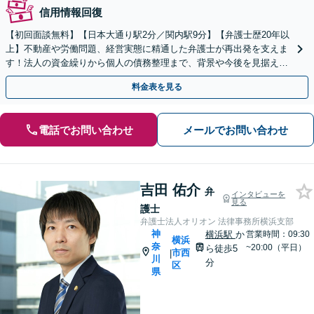
信用情報回復
【初回面談無料】【日本大通り駅2分／関内駅9分】【弁護士歴20年以
上】不動産や労働問題、経営実態に精通した弁護士が再出発を支えま
す！法人の資金繰りから個人の債務整理まで、背景や今後を見据えた
最適な解決策をご提案します【夜間や休日相談可】
料金表を見る
電話でお問い合わせ
メールでお問い合わせ
吉田 佑介
弁
インタビューを
見る
護士
弁護士法人オリオン 法律事務所横浜支部
神
横浜駅
か
営業時間：09:30
横浜
奈
~20:00（平日）
ら徒歩5
市西
|
川
分
区
県