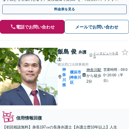
ことも【初回面談60分無料】【休日・夜間面談可】
料金表を見る
電話でお問い合わせ
メールでお問い合わせ
飯島 俊
弁護
インタビューを見
る
士
横浜西口法律事務所
神
神奈川駅
営業時間：09:0
横浜市
奈
0~20:00（平
から徒歩
神奈川
|
川
日）
2分
区
県
信用情報回復
【初回相談無料】身長197㎝の長身弁護士【弁護士歴10年以上】人生