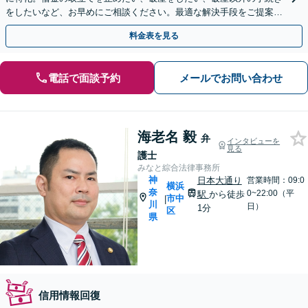
をしたいなど、お早めにご相談ください。最適な解決手段をご提案
し、迅速な解決に向けてサポートいたします。
料金表を見る
電話で面談予約
メールでお問い合わせ
海老名 毅
弁
インタビューを
見る
護士
みなと綜合法律事務所
神
日本大通り
営業時間：09:0
横浜
奈
0~22:00（平
駅
から徒歩
市中
|
川
日）
1分
区
県
信用情報回復