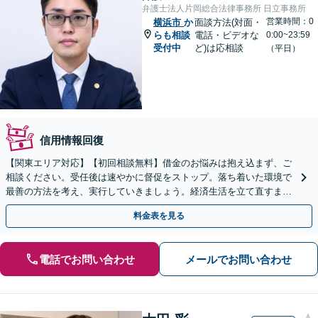
弁護士法人片岡総合法律事務所 日立事務所
営業時間：0
横浜市
か
面談方法(対面・
らも相談
電話・ビデオな
0:00~23:59
受付中
ど)は応相談
（平日）
信用情報回復
【関東エリア対応】【初回相談無料】借金のお悩みは抱え込まず、ご
相談ください。受任後は速やかに督促をストップ。落ち着いた環境で
最善の方法を考え、実行していきましょう。経済生活を立て直すまで
サポートします。自己破産・個人再生・任意整理の実績多数
料金表を見る
電話でお問い合わせ
メールでお問い合わせ