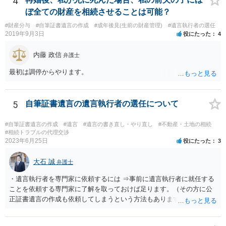
4
い解決案があればお悩みになるのは当然と言えば当然のことです。 彼
ぼ全ての財産を相続させることは可能？
と親子関係を結びたいと思っているが、名字は変えたくない・・・養
#財産分与
#自筆証書遺言の作成
#成年後見(生前の財産管理)
#遺言執行者の選任
子縁組の必要があり 氏も変更することになります。 しかし 彼は成人
2019年9月3日
役にたった
4
しているとは言え、自分の子と私の連れ子、全て平等にしたいと希
望。もちろん私もそうできればと思います。 ・・・婚姻前の契約 あ
内藤 政信
弁護士
るいは 遺言書などで その意思を実現する方法はあります。 弁護
士に相談してみてください。
最初は調停からやります。
5
自筆証書遺言の遺言執行者の選任について
#自筆証書遺言の作成
#遺言
#遺言の書き直し・やり直し
#不動産・土地の相続
#相続トラブルの代理交渉
2023年6月25日
役にたった
3
大石 誠
弁護士
・遺言執行者を専門家に依頼するには ⇒事前に遺言執行者に就任する
ことを依頼する専門家に了解を取っておけば足ります。（その方に公
正証書遺言の作成も依頼してしまうという方法もあります） 事前に了
解を取るだけであれば、契約は不要ですし、契約料を払う必要もあり
ません。 遺言執行者に就任し、遺言執行が完了したときの報酬だけ、