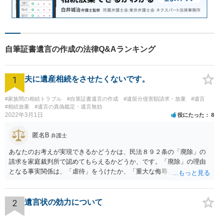
自筆証書遺言の作成の法律Q&Aランキング
1
夫に遺産相続をさせたくないです。
#家族間の相続トラブル
#自筆証書遺言の作成
#遺留分侵害額請求・放棄
#遺言
#相続放棄
#遺言の真偽鑑定・遺言無効
2022年3月1日
役にたった
8
匿名B
弁護士
あなたのお考えが実現できるかどうかは、民法８９２条の「廃除」の
請求を家庭裁判所で認めてもらえるかどうか、です。「廃除」の理由
となる事実関係は、「虐待」をうけたか、「重大な侮辱」を受けた
か、推定相続人たる夫に「その他著しい非行」があったか否かです。
「廃除」は遺言でも可能です（民法８９３条）。 弁護士に具体的な事
情を話して相談して、「廃除」が可能か、実際に法律相談を受けるこ
2
遺言状の効力について
とをお勧めします。