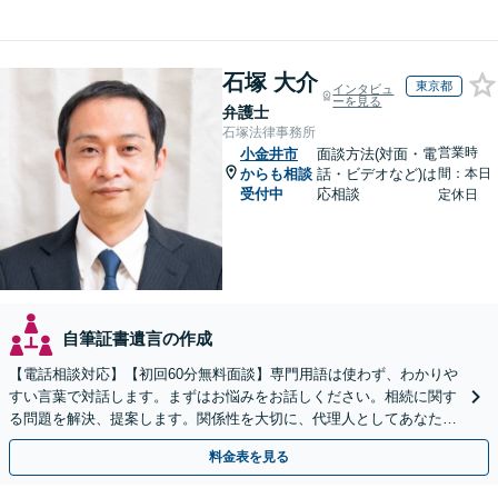
石塚 大介
東京都
インタビュ
ーを見る
弁護士
石塚法律事務所
営業時
小金井市
面談方法(対面・電
からも相談
話・ビデオなど)は
間：本日
受付中
応相談
定休日
自筆証書遺言の作成
【電話相談対応】【初回60分無料面談】専門用語は使わず、わかりや
すい言葉で対話します。まずはお悩みをお話しください。相続に関す
る問題を解決、提案します。関係性を大切に、代理人としてあなたの
利益を守ります【夜間休日対応】【カード利用可】
料金表を見る