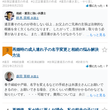
#自筆証書遺言の作成
#公正証書遺言の作成
#遺言の書き直し・やり直し
2018年8月23日
役にたった
6
相続・遺言に強い弁護士
鈴木 崇裕
弁護士
遺言書そのものが存在しない以上，お父上のご兄弟の主張は法律的な
根拠を全く欠くものになります。 したがって，主張自体，取り合う必
要がありません。 また，遺言書があろうがなかろうが，お父上のご兄
弟と面会しなければならない義務はもともとありません。 峰岸先生の
ご回答にもありますが， 代理人弁護士をたてて，その弁護士から相手
方に対して， ・相続に関する主張は法的根拠がなく，一切応じないこ
3
再婚時の成人連れ子の名字変更と相続の悩み解決
と ・今後一切の連絡をしてこないでほしいこと ・連絡を継続してくる
方法
ようであれば警察への通報や法的措置も辞さないこと などを記載した
#遺言
#相続放棄
#口座凍結解除
#自筆証書遺言の作成
#財産分与
書面を発送してもらうことがよろしいように思います。
2021年2月21日
役にたった
7
森田 英樹
弁護士
養子縁組や戸籍、名字を変えるなどの手続きは弁護士さんにお願いで
きるのか、お願いできる場合、どれくらいの費用がかかるのかなども
知りたいです。 ・・・可能です。費用については 弁護士と直接面談
の上 内容を確認し 協議の上個別に契約によって決まることになっ
ています。 やはり、成人した子のことまでごちゃごちゃ考えず、自分
の事だけ考えるべきなのでしょうか ・・・お子さんの事をまで含め良
再婚後、私が先に死んだ場合、私の前夫の子にほ