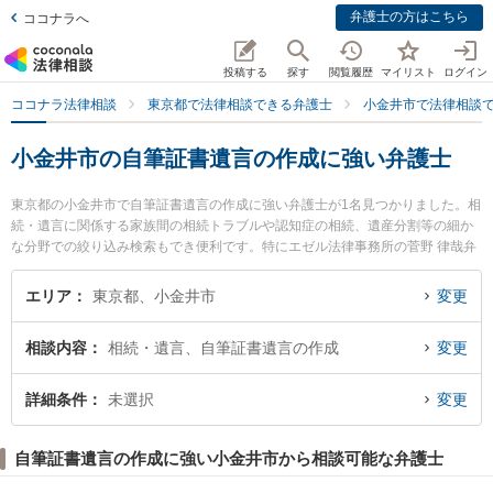
弁護士の方はこちら
ココナラへ
投稿する
探す
閲覧履歴
マイリスト
ログイン
ココナラ法律相談
東京都で法律相談できる弁護士
小金井市で法律相談
小金井市の自筆証書遺言の作成に強い弁護士
東京都の小金井市で自筆証書遺言の作成に強い弁護士が1名見つかりました。相
続・遺言に関係する家族間の相続トラブルや認知症の相続、遺産分割等の細か
な分野での絞り込み検索もでき便利です。特にエゼル法律事務所の菅野 律哉弁
護士のプロフィール情報や弁護士費用、強みなどが注目されています。『小金
井市で土日や夜間に発生した自筆証書遺言の作成のトラブルを今すぐに弁護士
エリア
東京都、小金井市
変更
に相談したい』『自筆証書遺言の作成のトラブル解決の実績豊富な近くの弁護
士を検索したい』『初回相談無料で自筆証書遺言の作成を法律相談できる小金
相談内容
相続・遺言、自筆証書遺言の作成
変更
井市内の弁護士に相談予約したい』などでお困りの相談者さんにおすすめで
す。
詳細条件
未選択
変更
自筆証書遺言の作成に強い小金井市から相談可能な弁護士