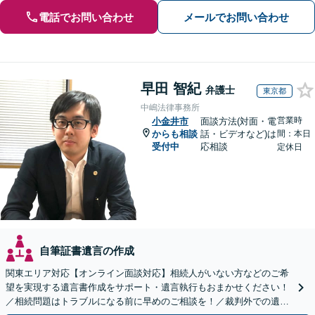
電話でお問い合わせ
メールでお問い合わせ
早田 智紀
弁護士
東京都
中嶋法律事務所
営業時
小金井市
面談方法(対面・電
からも相談
話・ビデオなど)は
間：本日
受付中
応相談
定休日
自筆証書遺言の作成
関東エリア対応【オンライン面談対応】相続人がいない方などのご希
望を実現する遺言書作成をサポート・遺言執行もおまかせください！
／相続問題はトラブルになる前に早めのご相談を！／裁判外での遺産