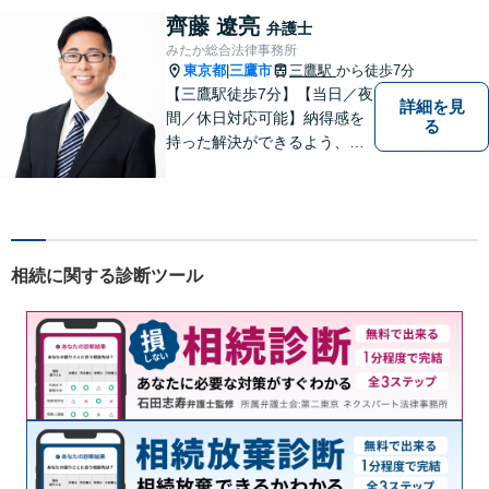
アリングし、あらゆる観点か
齊藤 遼亮
弁護士
ら解決策をご提案します。お
みたか総合法律事務所
気軽にご相談ください。
東京都
三鷹市
三鷹駅
から徒歩7分
|
【三鷹駅徒歩7分】【当日／夜
詳細を見
間／休日対応可能】納得感を
る
持った解決ができるよう、問
題解決というゴールだけでな
く過程も重要視してまいりま
す。一つひとつの案件に最大
限の努力を尽くしていきま
す。【司法書士資格あり】
相続に関する診断ツール
【宅建士資格あり】【法テラ
ス利用可能】