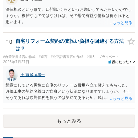
法律相談という形で、1時間いくらというお願いしてみたらいかがでし
ょうか。複雑なものではなければ、その場で有益な情報は得られると
思います。
10
自宅リフォーム契約の支払い負担を回避する方法
は？
#自筆証書遺言の作成
#遺言
#公正証書遺言の作成
#個人・プライベート
2026年7月27日
役にたった
2
王 宣麟
弁護士
懇意にしている男性に自宅のリフォーム費用を立て替えてもらった、
改修工事の契約名義はご自身という状況になりますでしょうか。 もし
そうであれば原則債務を負うのは契約であるため、残代金を捻出して
もらうよう約束した男性に支払いをお願いするしかないように思われ
ます。 入籍した場合でも、原則契約者が単独で全ての債務を負うこと
には変わりがありません。 なかなか対応に難しい案件であり、公開の
もっとみる
場でアドバイスを行うのも限界があるように思われますので、資料等
を持参のうえ個別に弁護士に相談されることをお勧めします。