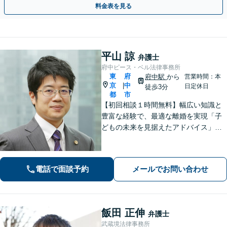
料金表を見る
平山 諒
弁護士
府中ピース・ベル法律事務所
東
府
府中駅
から
営業時間：本
京
中
|
日定休日
徒歩3分
都
市
【初回相談１時間無料】幅広い知識と
豊富な経験で、最適な離婚を実現「子
どもの未来を見据えたアドバイス」
【子連れ相談可】【労働関係の書籍・
論文の執筆実績】企業の労働紛争、ハ
ラスメント対策措置をレクチャー。過
電話で面談予約
メールでお問い合わせ
労死・過労自殺などの問題にも精通
【府中駅3分】
飯田 正伸
弁護士
武蔵境法律事務所