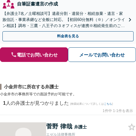
自筆証書遺言の作成
【弁護士7名／土曜相談可】遺産分割・遺留分・相続放棄・遺言・家
族信託・事業承継など全般に対応。【初回60分無料（※）／オンライ
ン相談】調布・三鷹・八王子の３オフィスが連携※相続発生前のご相
談など有料相談になるものもございます。
料金表を見る
電話でお問い合わせ
メールでお問い合わせ
小金井市に所在する弁護士
小金井市の事務所等での面談予約が可能です。
1
人の弁護士が見つかりました
(検索結果について詳しくは
こちら
)
1件中 1-1件を表示
菅野 律哉
弁護士
エゼル法律事務所