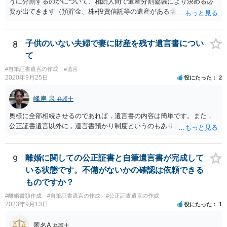
うに分割するのかについて、相続人間で遺産分割協議により決める必
要が出てきます（預貯金、株•投資信託等の遺産がある場合に、どの遺
産についても相続分の割合で分けるのか、預貯金はある相続人に、株•
投資信託は他の相続人にというような分け方をするのか等について
は、相続人間で遺産分割協議により決める必要があります）。
8
子供のいない夫婦で妻に財産を残す遺言書につい
て
#自筆証書遺言の作成
#遺言
2020年9月25日
役にたった
2
峰岸 泉
弁護士
奥様に全部相続させるのであれば，遺言書の内容は簡単です。また，
公正証書遺言以外に，遺言書預かり制度というのもあります。
9
離婚に関しての公正証書と自筆遺言書が完成して
いる状態です。不備がないかの確認は依頼できる
ものですか？
#離婚書類作成
#自筆証書遺言の作成
#公正証書遺言の作成
2023年9月13日
役にたった
1
匿名A
弁護士