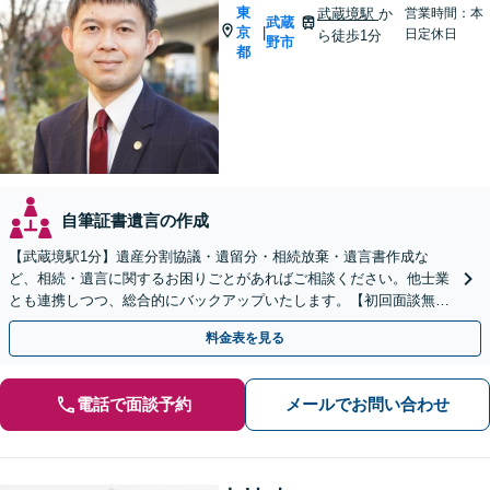
東
武蔵境駅
か
営業時間：本
武蔵
京
|
日定休日
ら徒歩1分
野市
都
自筆証書遺言の作成
【武蔵境駅1分】遺産分割協議・遺留分・相続放棄・遺言書作成な
ど、相続・遺言に関するお困りごとがあればご相談ください。他士業
とも連携しつつ、総合的にバックアップいたします。【初回面談無
料】【休日・夜間面談可】
料金表を見る
電話で面談予約
メールでお問い合わせ