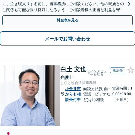
に、泣き寝入りする前に、当事務所にご相談ください」他の親族との
ご関係も可能な限り良好になるよう、ご相談者様の正当な利益を守り
つつ、双方が納得できる着地点を探ります。
料金表を見る
メールでお問い合わせ
白土 文也
東京都
インタビュ
ーを見る
弁護士
しらと総合法律事務所
営業時間：1
小金井市
面談方法(対面・
からも相
電話・ビデオな
0:00~18:00
談受付中
ど)は応相談
（土曜日）