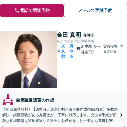
電話で面談予約
メールで面談予約
金田 真明
弁護士
あかつき府中法律事務所
東
府
府中駅
から
営業時間：本
京
中
|
日定休日
徒歩3分
都
市
自筆証書遺言の作成
【初回面談無料】【遺留分／遺産分割／遺言書作成/相続放棄】多数の
解決・講演経験がある弁護士が、丁寧に対応します。交渉や手続が煩
雑な相続問題は実績豊富な弁護士にお任せを。他士業とも連携し安
心・スピード解決！【府中駅3分】