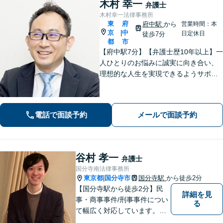
木村 幸一
弁護士
木村幸一法律事務所
東
府
府中駅
から
営業時間：本
京
中
|
日定休日
徒歩7分
都
市
【府中駅7分】【弁護士歴10年以上】一
人ひとりのお悩みに誠実に向き合い、
理想的な人生を実現できるようサポー
トいたします。交通事故／企業法務／
税務訴訟など、今までの経験をもとに
スピーディーに対処。 【夜間・休日の
電話で面談予約
メールで面談予約
対応可能】【オンライン面談可能】
谷村 孝一
弁護士
国分寺南法律事務所
東京都
国分寺市
国分寺駅
から徒歩2分
|
【国分寺駅から徒歩2分】民
詳細を見
事・商事事件/刑事事件につい
る
て幅広く対応しています。ま
ずはお気軽にご相談くださ