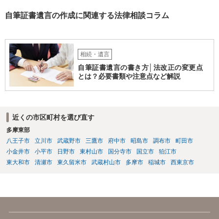
自筆証書遺言の作成に関連する法律相談コラム
相続・遺言
自筆証書遺言の書き方│法改正の変更点
とは？必要書類や注意点など解説
近くの市区町村を選び直す
多摩東部
八王子市
立川市
武蔵野市
三鷹市
府中市
昭島市
調布市
町田市
小金井市
小平市
日野市
東村山市
国分寺市
国立市
狛江市
東大和市
清瀬市
東久留米市
武蔵村山市
多摩市
稲城市
西東京市