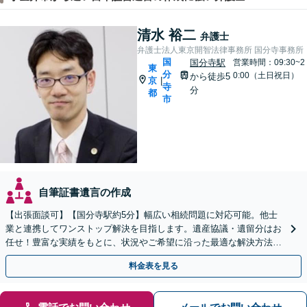
清水 裕二
弁護士
弁護士法人東京開智法律事務所 国分寺事務所
国
国分寺駅
営業時間：09:30~2
東
分
0:00（土日祝日）
から徒歩5
京
|
寺
分
都
市
自筆証書遺言の作成
【出張面談可】【国分寺駅約5分】幅広い相続問題に対応可能。他士
業と連携してワンストップ解決を目指します。遺産協議・遺留分はお
任せ！豊富な実績をもとに、状況やご希望に沿った最適な解決方法を
ご提案します【夜間・休日相談可】
料金表を見る