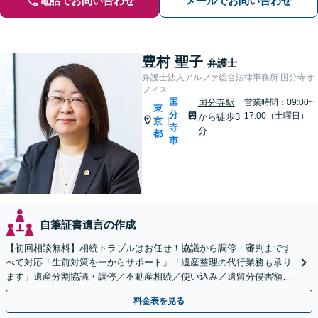
電話でお問い合わせ
メールでお問い合わせ
豊村 聖子
弁護士
弁護士法人アルファ総合法律事務所 国分寺オ
フィス
国
国分寺駅
営業時間：09:00~
東
分
17:00（土曜日）
から徒歩3
京
|
寺
分
都
市
自筆証書遺言の作成
【初回相談無料】相続トラブルはお任せ！協議から調停・審判まです
べて対応「生前対策を一からサポート」「遺産整理の代行業務も承り
ます」遺産分割協議・調停／不動産相続／使い込み／遺留分侵害額請
求／相続放棄【完全個室】【国分寺駅3分】
料金表を見る