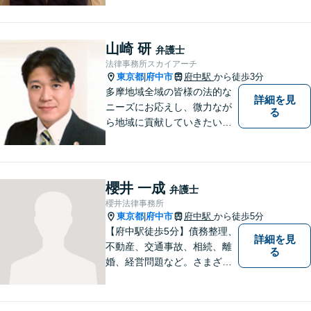
い。
山崎 研
弁護士
法律事務所スカイアーチ
東京都
府中市
府中駅
から徒歩3分
|
多摩地域全域の皆様の法的な
詳細を見
ニーズにお応えし、微力なが
る
ら地域に貢献していきたいと
考えています。
櫻井 一成
弁護士
櫻井法律事務所
東京都
府中市
府中駅
から徒歩5分
|
【府中駅徒歩5分】債務整理、
詳細を見
不動産、交通事故、相続、離
る
婚、経営問題など。さまざま
な法律トラブルに関するお悩
みに丁寧に対応いたします。
依頼者さまの状況を十分にヒ