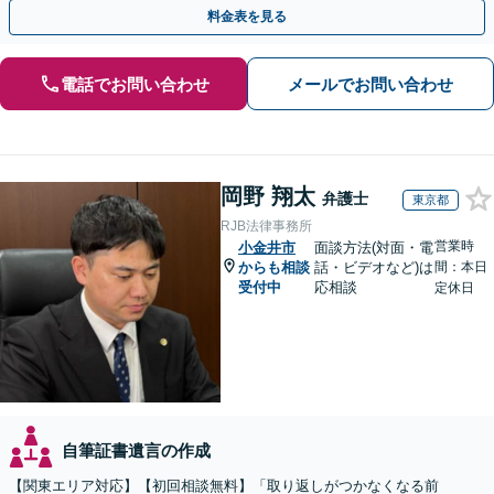
分割協議の経験多数【完全個室】
料金表を見る
電話でお問い合わせ
メールでお問い合わせ
岡野 翔太
弁護士
東京都
RJB法律事務所
営業時
小金井市
面談方法(対面・電
からも相談
話・ビデオなど)は
間：本日
受付中
応相談
定休日
自筆証書遺言の作成
【関東エリア対応】【初回相談無料】「取り返しがつかなくなる前