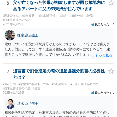
弁護士費用としてかかります。 ・亡くなった際に、法務局に預けた自
6
父が亡くなった後母が相続しますが同じ敷地内に
筆証書遺言の存在を親族がなかったものにされる可能性 ⇒自筆の遺言
あるアパートに父の弟夫婦が住んでいます
書を法務局に保管した場合、死亡後、法務局に遺言書の有無を照会す
#固定資産税
#成年後見(生前の財産管理)
#遺言
#遺産分割
#協議
ることになりますので、「法務局に預けた自筆証書遺言の存在を親族
#自筆証書遺言の作成
がなかったもの」にすることはできません。 存在をなかったものにす
2021年4月27日
役にたった
3
るというよりも、遺言の効力を争う（遺言は無効だ）と主張する場合
がありえますが、その予防方法は、遺言者と面談してみないと判断が
峰岸 泉
弁護士
難しいです。
建物について伯父に相続持分があるのですから、出て行けとは言えま
せん。対応としては、早く遺産分割協議（調停の申立て）をして、建
物をこちらで取得した後、出て行かせればいいでしょう。 建物の固定
資産税については、持分に応じた負担が考えられますが、時効にかか
っていない部分については請求すればいいと思います。 なお、家賃に
ついては、お父様自身が遺産分割手続をしなかったのですから、あき
7
遺言書で割合指定の際の遺産協議分割書の必要性
らめるしかないと思います。
とは？
#遺産分割
#家族間の相続トラブル
#相続税対策
#公正証書遺言の作成
#自筆証書遺言の作成
#遺言
2025年3月23日
役にたった
2
清水 卓
弁護士
相続分を割合で指定した遺言の場合、複数の遺産を具体的にどうのよ