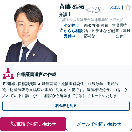
斉藤 雄祐
茨城県
インタビュ
ーを見る
弁護士
弁護士法人長瀬総合法律事務所 水戸支所
営業時
小金井市
面談方法(対面・電
からも相談
話・ビデオなど)は
間：本日
受付中
応相談
定休日
自筆証書遺言の作成
◤初回法律相談無料◢ 🔴遺言書・死後事務委任・相続放棄・遺産分
割・財産調査等🔸幅広い事案に対応が可能です。遺産相続分野に力を
入れている弁護士が、ご相談から解決まで丁寧にサポートいたしま
す。まずはじっくりとお話ししてください。
料金表を見る
電話でお問い合わせ
メールでお問い合わせ