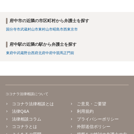
府中市の近隣の市区町村から弁護士を探す
国分寺市
武蔵村山市
東村山市
昭島市
西東京市
府中駅の近隣の駅から弁護士を探す
東府中
武蔵野台
西府
北府中
府中競馬正門前
ココナラ法律相談について
ココナラ法律相談とは
ご意見・ご要望
法律Q&A
利用規約
法律相談コラム
プライバシーポリシー
ココナラとは
外部送信ポリシー