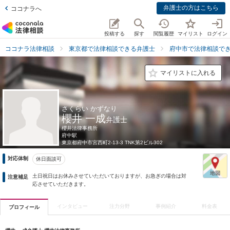
弁護士の方はこちら
ココナラへ
投稿する
探す
閲覧履歴
マイリスト
ログイン
ココナラ法律相談
東京都で法律相談できる弁護士
府中市で法律相談で
マイリストに入れる
さくらい かずなり
櫻井 一成
弁護士
櫻井法律事務所
府中駅
東京都
府中市宮西町2-13-3 TNK第2ビル302
対応体制
休日面談可
土日祝日はお休みさせていただいておりますが、お急ぎの場合は対
注意補足
応させていただきます。
インタビュー
注力分野
事例紹介
料金表
プロフィール