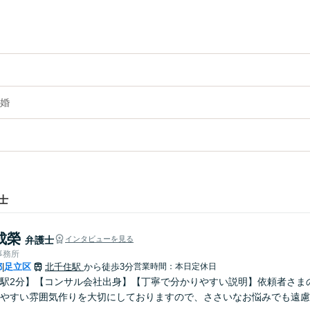
婚
士
成榮
弁護士
インタビューを見る
事務所
都
足立区
北千住駅
から徒歩3分
営業時間：本日定休日
|
駅2分】【コンサル会社出身】【丁寧で分かりやすい説明】依頼者さま
やすい雰囲気作りを大切にしておりますので、ささいなお悩みでも遠慮