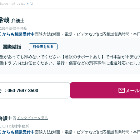
果について詳しくは
こちら
)
裕哉
弁護士
沢綜合法律事務所
区
からも相談受付中
面談方法(対面・電話・ビデオなど)は応相談
営業時間：本
国際結婚
料金表を見る
壁があっても諦めないでください【通訳のサポートあり】で日本語が不安な
働トラブルはお任せください。暴行・傷害などの刑事事件に迅速対応いたし
せ
メール
弁護士
インタビューを見る
 LIGHT法律事務所
区
からも相談受付中
面談方法(対面・電話・ビデオなど)は応相談
営業時間：本