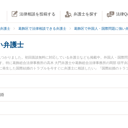
法律相談を投稿する
弁護士を探す
法律Q
弁護士
葛飾区で法律相談できる弁護士
葛飾区で外国人・国際問題に強い
い弁護士
見つかりました。初回面談無料に対応している弁護士なども掲載中。外国人・国際
す。特に葛飾総合法律事務所の高木 大門弁護士や葛飾総合法律事務所の岡部 頌平
に発生した国際結婚のトラブルを今すぐに弁護士に相談したい』『国際結婚のトラ
る葛飾区内の弁護士に相談予約したい』などでお困りの相談者さんにおすすめです
婚