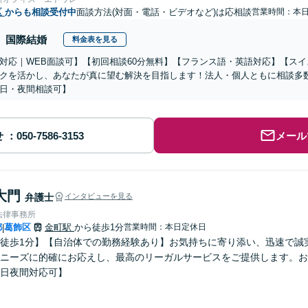
区
からも相談受付中
面談方法(対面・電話・ビデオなど)は応相談
営業時間：本
国際結婚
料金表を見る
対応｜WEB面談可】【初回相談60分無料】【フランス語・英語対応】【ス
クを活かし、あなたが真に望む解決を目指します！法人・個人ともに相談多
日・夜間相談可】
せ
メール
大門
弁護士
インタビューを見る
法律事務所
都
葛飾区
金町駅
から徒歩1分
営業時間：本日定休日
|
徒歩1分】【自治体での勤務経験あり】お気持ちに寄り添い、迅速で誠
ニーズに的確にお応えし、最高のリーガルサービスをご提供します。お
日夜間対応可】