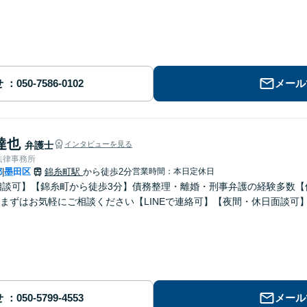
せ
メール
達也
弁護士
インタビューを見る
法律事務所
都
墨田区
錦糸町駅
から徒歩2分
営業時間：本日定休日
|
相談可】【錦糸町から徒歩3分】債務整理・離婚・刑事弁護の経験多数
まずはお気軽にご相談ください【LINEで連絡可】【夜間・休日面談可
せ
メール