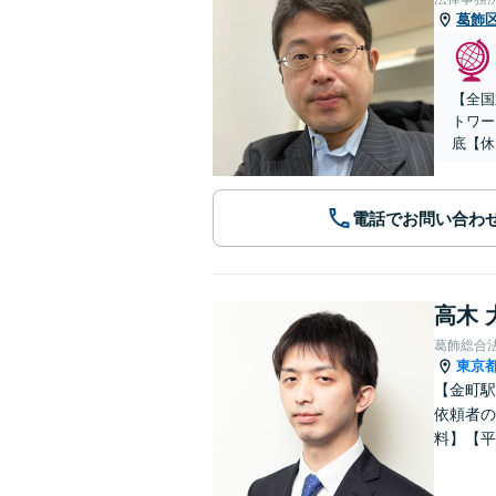
葛飾
【全国
トワー
底【休
電話でお問い合わ
高木 
葛飾総合
東京
【金町駅
依頼者の
料】【平