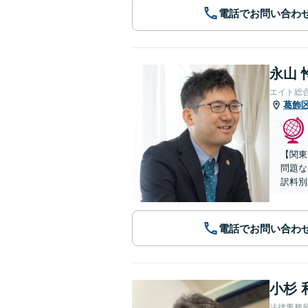
電話でお問い合わ
永山 
エイト総
葛飾
【関東
問題な
訳料別
電話でお問い合わ
小杉 
法律事務