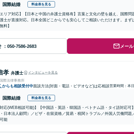
国際結婚
料金表を見る
エリア対応】【日本と中国の弁護士資格有】言葉と文化の壁を越え、国際問
護士が直接対応。日本全国どこからでも安心してご相談いただけます。まず
無料】
せ
メール
信孝
弁護士
インタビューを見る
RE国際法律事務所
区
からも相談受付中
面談方法(対面・電話・ビデオなど)は応相談
営業時間：本
国際結婚
料金表を見る
対応(WEB相談可能)】【中国語・英語・韓国語・ベトナム語・タイ語対応可
・日本法人顧問）／ビザ・在留資格／貿易・税関トラブル／外国人労働問題
可能