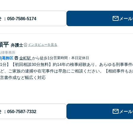
せ
メール
頌平
弁護士
インタビューを見る
法律事務所
都
葛飾区
金町駅
から徒歩1分
営業時間：本日定休日
|
1分】【初回相談30分無料】約14年の検事経験あり。あらゆる刑事事
ど、ご家族の逮捕や在宅事件は早急にご相談ください。【相続事件もお
言書作成など幅広く対応
せ
メール