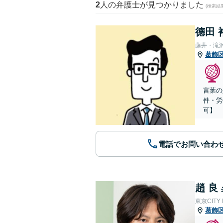
2
人の弁護士が見つかりました
(検索結
德田 
藤井・滝
葛飾
言葉の
件・労
可】
電話でお問い合わ
趙 良
東京CITY
葛飾