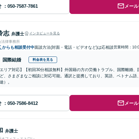
せ
メール
怜志
弁護士
インタビューを見る
合法律事務所
区
からも相談受付中
面談方法(対面・電話・ビデオなど)は応相談
営業時間：10:
国際結婚
料金表を見る
エリア対応】【初回30分相談無料】外国籍の方の労働トラブル、国際離婚、
ど、さまざまなご相談に対応可能。通訳と提携しており、英語、ベトナム語
途）。
せ
メール
和
弁護士
所オフィス・エトワレ