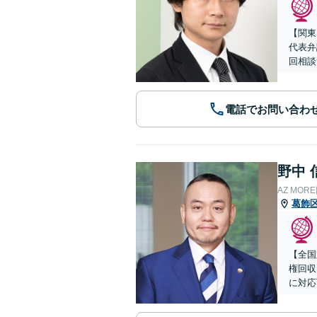
【関東
代表弁
回相談
電話でお問い合わ
野中 
AZ MO
葛飾
【全国
権回収
に対応