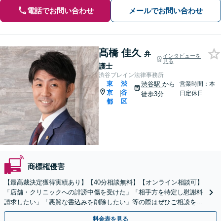
電話でお問い合わせ
メールでお問い合わせ
髙橋 佳久
弁
インタビューを
見る
護士
渋谷ブレイン法律事務所
東
渋
渋谷駅
から
営業時間：本
京
谷
|
日定休日
徒歩3分
都
区
商標権侵害
【最高裁決定獲得実績あり】【40分相談無料】【オンライン相談可】
「店舗・クリニックへの誹謗中傷を受けた」「相手方を特定し慰謝料
請求したい」「悪質な書込みを削除したい」等の際はぜひご相談を！
書込みをした方や請求を受けた方のご相談にも対応！
料金表を見る