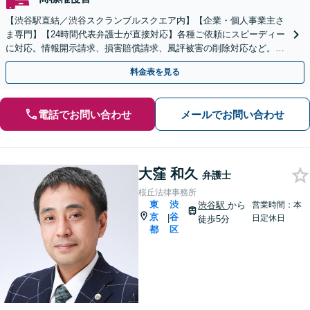
【渋谷駅直結／渋谷スクランブルスクエア内】【企業・個人事業主さ
ま専門】【24時間代表弁護士が直接対応】各種ご依頼にスピーディー
に対応。情報開示請求、損害賠償請求、風評被害の削除対応など。培
ったノウハウを活かし、ストレスのない対応を心がけます
料金表を見る
電話でお問い合わせ
メールでお問い合わせ
大窪 和久
弁護士
桜丘法律事務所
東
渋
渋谷駅
から
営業時間：本
京
谷
|
日定休日
徒歩5分
都
区