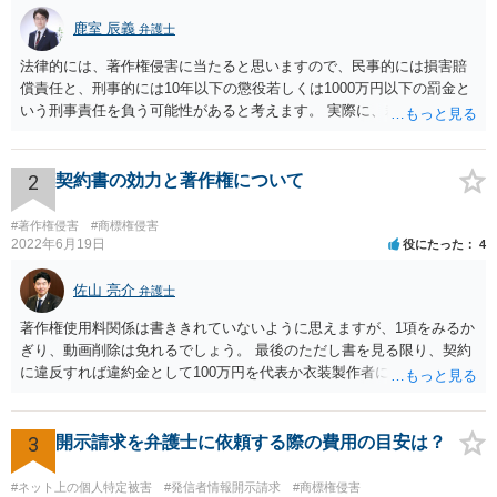
鹿室 辰義
弁護士
法律的には、著作権侵害に当たると思いますので、民事的には損害賠
償責任と、刑事的には10年以下の懲役若しくは1000万円以下の罰金と
いう刑事責任を負う可能性があると考えます。 実際に、裁判になった
り、刑事責任を問われるかは、内容等によりますが、警察が被害届を
受理すると、取調べ等の捜査が行われる可能性があります。 そして、
刑事責任を軽くするためには、被害弁償等を行う必要があります。 今
2
契約書の効力と著作権について
後の対応としては、まずは、弁護士に相談するのが良いと思います。
#著作権侵害
#商標権侵害
2022年6月19日
役にたった
4
佐山 亮介
弁護士
著作権使用料関係は書ききれていないように思えますが、1項をみるか
ぎり、動画削除は免れるでしょう。 最後のただし書を見る限り、契約
に違反すれば違約金として100万円を代表か衣装製作者に請求できると
思います。 ただ、どの時点を契約違反とするかは、契約書の読み方と
しては少しはっきりしないように思います。 こちらからどの時点で打
って出るかはこちらに都合よく契約書を解釈して決めて良いと思いま
3
開示請求を弁護士に依頼する際の費用の目安は？
すが、裁判にもつれ込んだ場合、第三者の目から見て客観的にも条件
が守られないとはっきり言えるのは相手が削除請求をしたことが記録
#ネット上の個人特定被害
#発信者情報開示請求
#商標権侵害