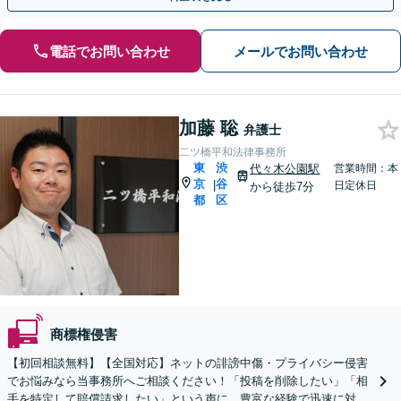
電話でお問い合わせ
メールでお問い合わせ
加藤 聡
弁護士
二ツ橋平和法律事務所
東
渋
代々木公園駅
営業時間：本
京
谷
|
日定休日
から徒歩7分
都
区
商標権侵害
【初回相談無料】【全国対応】ネットの誹謗中傷・プライバシー侵害
でお悩みなら当事務所へご相談ください！「投稿を削除したい」「相
手を特定して賠償請求したい」という声に、豊富な経験で迅速に対処