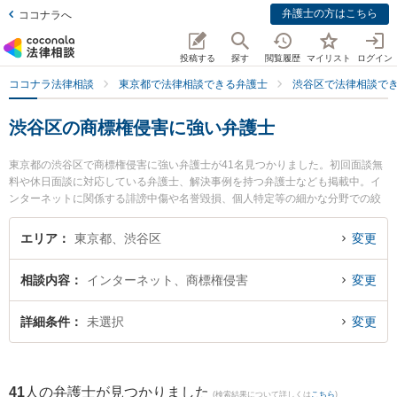
弁護士の方はこちら
ココナラへ
投稿する
探す
閲覧履歴
マイリスト
ログイン
ココナラ法律相談
東京都で法律相談できる弁護士
渋谷区で法律相談で
渋谷区の商標権侵害に強い弁護士
東京都の渋谷区で商標権侵害に強い弁護士が41名見つかりました。初回面談無
料や休日面談に対応している弁護士、解決事例を持つ弁護士なども掲載中。イ
ンターネットに関係する誹謗中傷や名誉毀損、個人特定等の細かな分野での絞
り込み検索もでき便利です。特に長井法律事務所の長井 康人弁護士や渋谷ブレ
イン法律事務所の髙橋 佳久弁護士、二ツ橋平和法律事務所の加藤 聡弁護士のプ
エリア
東京都、渋谷区
変更
ロフィール情報や弁護士費用、強みなどが注目されています。『渋谷区で土日
や夜間に発生した商標権侵害のトラブルを今すぐに弁護士に相談したい』『商
相談内容
インターネット、商標権侵害
変更
標権侵害のトラブル解決の実績豊富な近くの弁護士を検索したい』『初回相談
無料で商標権侵害を法律相談できる渋谷区内の弁護士に相談予約したい』など
でお困りの相談者さんにおすすめです。
詳細条件
未選択
変更
41
人の弁護士が見つかりました
(検索結果について詳しくは
こちら
)