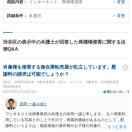
相談内容
インターネット、商標権侵害
変更
詳細条件
未選択
変更
渋谷区の表示中の弁護士が回答した商標権侵害に関する法
律Q&A
肖像権を侵害する無在庫転売屋が乱立しています。慰
謝料の請求は可能でしょうか？
#訴訟・損害賠償請求
#著作権侵害
#法人・ビジネス
#被害者
#肖像権侵害
#商標権侵害
2023年01月18日(水)
役にたった
1
吉岡 一誠
弁護士
ワンオネスト法律事務所の弁護士の吉岡一誠と申します。 元々商業利
用している写真とのことですので，商業的価値があるものとして，慰
謝料というよりは，相談者様の著作権やお子様の肖像権（ないしはパ
ブリシティ権）侵害による経済的損害を請求するのが適切でしょう。