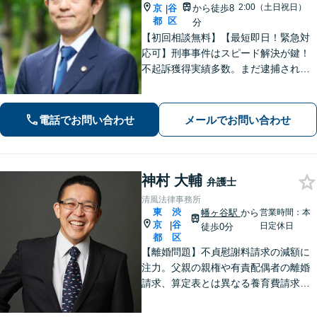
2:00（土日祝日）
京
谷
から徒歩8
|
都
区
分
【初回相談無料】【最短即日！緊急対
応可】刑事事件はスピード解決が鍵！
不起訴獲得実績多数。まだ逮捕されて
いないが、警察に捜査されている場合
は一刻も早くご相談ください。深夜ま
で電話受付中！【恵比寿駅8分】【休
電話でお問い合わせ
メールでお問い合わせ
日・夜間対応】
神村 大輔
弁護士
清風法律事務所
東
渋
幡ヶ谷駅
から
営業時間：本
京
谷
|
日定休日
徒歩0分
都
区
【離婚問題】不貞慰謝料請求の減額に
注力。父親の親権や有責配偶者の離婚
請求、算定表とは異なる養育費請求な
ど非定型的なケースにも注力【外国
人・国際問題】外国人の配偶者と離婚