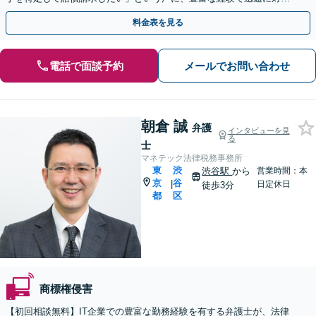
します【メール・電話相談可】【土日祝日対応可】
料金表を見る
電話で面談予約
メールでお問い合わせ
朝倉 誠
弁護
インタビューを見
る
士
マネテック法律税務事務所
東
渋
渋谷駅
から
営業時間：本
京
谷
|
日定休日
徒歩3分
都
区
商標権侵害
【初回相談無料】IT企業での豊富な勤務経験を有する弁護士が、法律