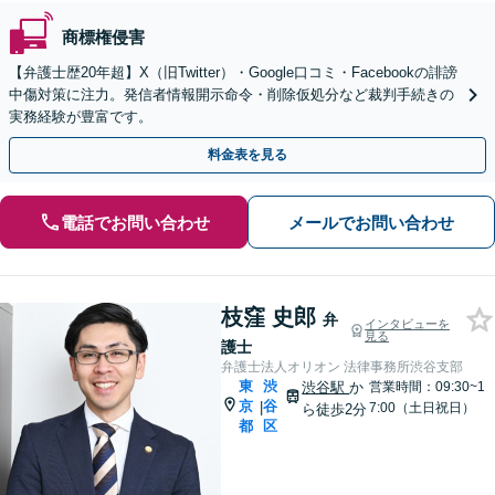
商標権侵害
【弁護士歴20年超】X（旧Twitter）・Google口コミ・Facebookの誹謗
中傷対策に注力。発信者情報開示命令・削除仮処分など裁判手続きの
実務経験が豊富です。
料金表を見る
電話でお問い合わせ
メールでお問い合わせ
枝窪 史郎
弁
インタビューを
見る
護士
弁護士法人オリオン 法律事務所渋谷支部
東
渋
渋谷駅
か
営業時間：09:30~1
京
谷
|
7:00（土日祝日）
ら徒歩2分
都
区