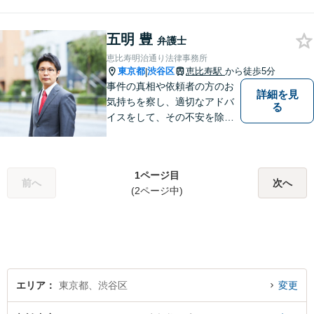
五明 豊
弁護士
恵比寿明治通り法律事務所
東京都
渋谷区
恵比寿駅
から徒歩5分
|
事件の真相や依頼者の方のお
詳細を見
気持ちを察し、適切なアドバ
る
イスをして、その不安を除去
できればと思います。
1ページ目
前へ
次へ
(2ページ中)
エリア
東京都、渋谷区
変更