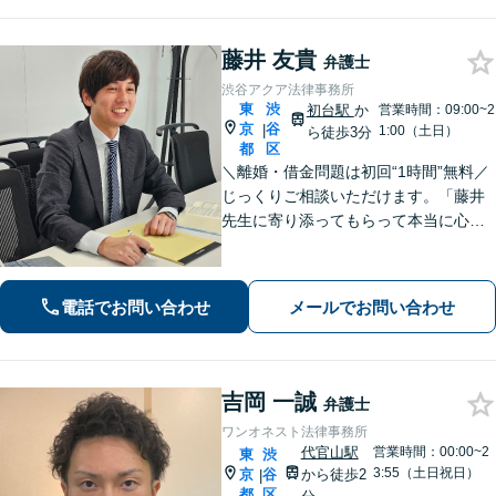
藤井 友貴
弁護士
渋谷アクア法律事務所
東
渋
初台駅
か
営業時間：09:00~2
京
谷
|
1:00（土日）
ら徒歩3分
都
区
＼離婚・借金問題は初回“1時間”無料／
じっくりご相談いただけます。「藤井
先生に寄り添ってもらって本当に心強
かった」といったお声も頂いていま
す。より良い未来を歩めるようお悩み
に真剣に向き合います【休日・夜間相
電話でお問い合わせ
メールでお問い合わせ
談可／完全個室】【企業法務も対応】
吉岡 一誠
弁護士
ワンオネスト法律事務所
代官山駅
営業時間：00:00~2
東
渋
3:55（土日祝日）
京
谷
から徒歩2
|
都
区