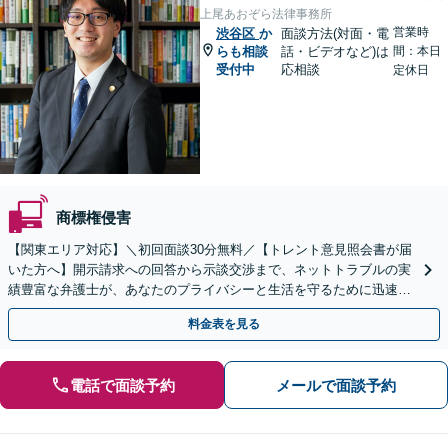
上尾あおぞら法律事務所
営業時
渋谷区
か
面談方法(対面・電
らも相談
話・ビデオなど)は
間：本日
受付中
応相談
定休日
商標権侵害
【関東エリア対応】＼初回面談30分無料／【トレント意見照会書が届
いた方へ】開示請求への回答から示談交渉まで、ネットトラブルの実
績豊富な弁護士が、あなたのプライバシーと生活を守るために迅速に
対応します【セミナー実績多数】【休日・夜間相談OK】
料金表を見る
電話で面談予約
メールで面談予約