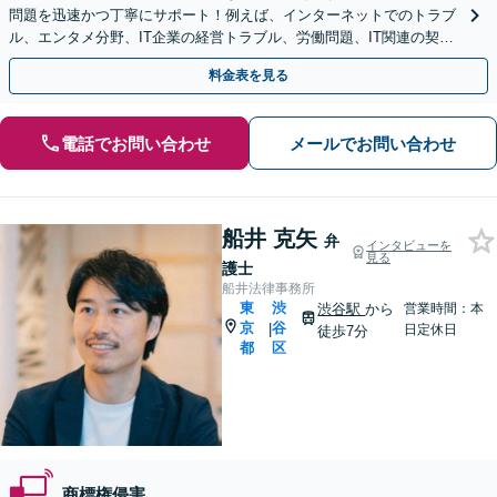
問題を迅速かつ丁寧にサポート！例えば、インターネットでのトラブ
ル、エンタメ分野、IT企業の経営トラブル、労働問題、IT関連の契約
書などご相談ください。【メール・WEB面談可】
料金表を見る
電話でお問い合わせ
メールでお問い合わせ
船井 克矢
弁
インタビューを
見る
護士
船井法律事務所
東
渋
渋谷駅
から
営業時間：本
京
谷
|
日定休日
徒歩7分
都
区
商標権侵害