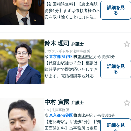
【初回相談無料】【恵比寿駅
詳細を見
徒歩1分】まずは依頼者様の不
る
安を取り除くことに力を注い
でいます。スピード重視で、
法律面にとどまらない真の解
決を目指します。借金・刑事
鈴木 理司
事件・労働トラブル・離婚問
弁護士
題などお悩みのことはぜひご
アヴァンギャルド法律事務所
相談ください。
東京都
渋谷区
恵比寿駅
から徒歩1分
|
【代官山駅徒歩３分】相談は
詳細を見
随時受付で即対応いたしてお
る
ります。電話相談等も対応可
能です。すべてのご相談者様
の、明日の幸せのために、私
は全力を尽くします。
中村 寅國
弁護士
中村法律事務所
東京都
渋谷区
恵比寿駅
から徒歩3分
|
【恵比寿駅より徒歩2分】【初
詳細を見
回面談無料】当事務所は敷居
る