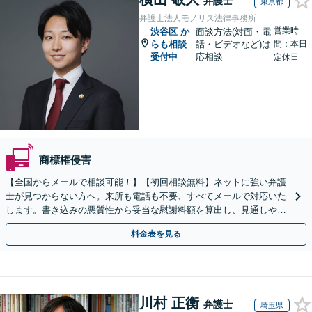
弁護士
東京都
弁護士法人モノリス法律事務所
営業時
渋谷区
か
面談方法(対面・電
らも相談
話・ビデオなど)は
間：本日
受付中
応相談
定休日
商標権侵害
【全国からメールで相談可能！】【初回相談無料】ネットに強い弁護
士が見つからない方へ。来所も電話も不要、すべてメールで対応いた
します。書き込みの悪質性から妥当な慰謝料額を算出し、見通しや費
用面のリスクも包み隠さずお伝えしサポートします。
料金表を見る
川村 正衡
弁護士
埼玉県