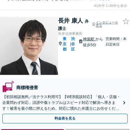
41件中 1-30件を表示
長井 康人
弁
インタビューを
見る
護士
長井法律事務所
東
渋
神泉駅
から
営業時間：本
京
谷
|
日定休日
徒歩5分
都
区
商標権侵害
【初回相談無料／法テラス利用可】【WEB面談対応】「個人・店舗・
企業問わず対応」誹謗中傷トラブルはスピード対応で解決へ導きま
す！被害を最小限に抑えるため、対応に慣れた弁護士にお任せくださ
い「加害者側からのご相談も」【休日・夜間相談可】
料金表を見る