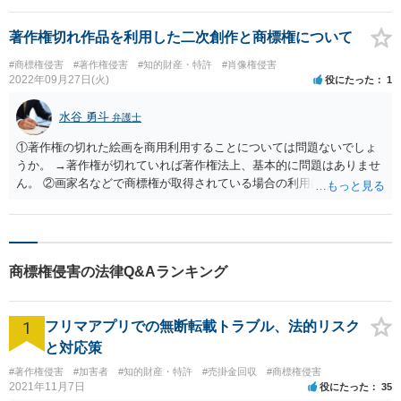
ただし，損害額の算定については，一般的な商業用画像の使用料相場
等に基づくことになり，大きな金額にはならない可能性がありますの
著作権切れ作品を利用した二次創作と商標権について
で，実際に裁判を起こす場合には費用対効果の問題は残るかと思いま
#商標権侵害
#著作権侵害
#知的財産・特許
#肖像権侵害
す。
2022年09月27日(火)
役にたった
1
水谷 勇斗
弁護士
①著作権の切れた絵画を商用利用することについては問題ないでしょ
うか。 →著作権が切れていれば著作権法上、基本的に問題はありませ
ん。 ②画家名などで商標権が取得されている場合の利用は違反になり
ますでしょうか。 →商標登録されている場合には、商標法に違反する
可能性があります。 ③商標権が取得されている場合、絵画のみの利用
であれば問題ないのでしょうか。 →絵画のみの利用であれば、問題無
い可能性が高いでしょう。 商標登録の内容と作品の内容次第で商標法
商標権侵害の法律Q&Aランキング
に違反するかどうかの見解は変わります。 二次創作作品のコンセプト
が具体化した際には、弁護士に相談いただくことをお勧めします。
1
フリマアプリでの無断転載トラブル、法的リスク
と対応策
#著作権侵害
#加害者
#知的財産・特許
#売掛金回収
#商標権侵害
2021年11月7日
役にたった
35