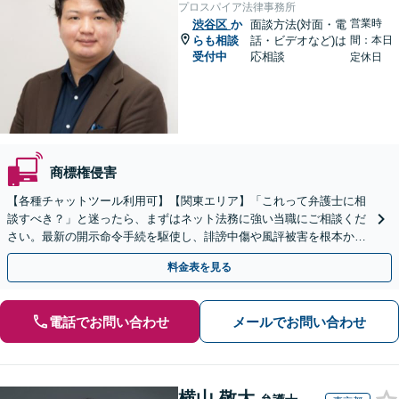
プロスパイア法律事務所
営業時
渋谷区
か
面談方法(対面・電
らも相談
話・ビデオなど)は
間：本日
受付中
応相談
定休日
商標権侵害
【各種チャットツール利用可】【関東エリア】「これって弁護士に相
談すべき？」と迷ったら、まずはネット法務に強い当職にご相談くだ
さい。最新の開示命令手続を駆使し、誹謗中傷や風評被害を根本から
解決します。最終的な終結を見据えて適切に対応します。
料金表を見る
電話でお問い合わせ
メールでお問い合わせ
横山 敬大