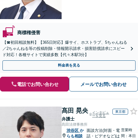
商標権侵害
【☎︎初回相談無料】【365日対応】爆サイ、ホストラブ、5ちゃんねる
／2ちゃんねる等の投稿削除・情報開示請求・損害賠償請求にスピー
ド対応！各種サイトで実績多数【代々木駅3分】
料金表を見る
電話でお問い合わせ
メールでお問い合わせ
髙田 晃央
東京都
インタビュ
ーを見る
弁護士
髙田法律事務所
営業時
渋谷区
か
面談方法(対面・電
らも相談
話・ビデオなど)は
間：本日