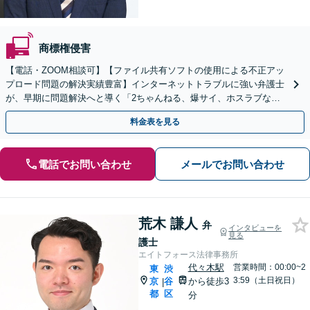
商標権侵害
【電話・ZOOM相談可】【ファイル共有ソフトの使用による不正アッ
プロード問題の解決実績豊富】インターネットトラブルに強い弁護士
が、早期に問題解決へと導く「2ちゃんねる、爆サイ、ホスラブなど
匿名掲示板の誹謗中傷問題にも対応」【完全個室対応】
料金表を見る
電話でお問い合わせ
メールでお問い合わせ
荒木 謙人
弁
インタビューを
見る
護士
エイトフォース法律事務所
代々木駅
営業時間：00:00~2
東
渋
3:59（土日祝日）
京
谷
から徒歩3
|
都
区
分