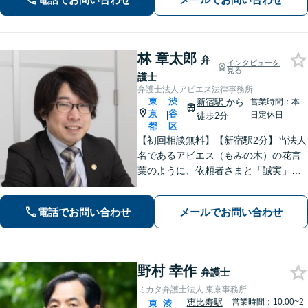
ル、相続などお悩みのことはぜひご相
談ください。
林 章太郎
弁
インタビューを
見る
護士
弁護士法人アビエス法律事務所
東
渋
新宿駅
から
営業時間：本
京
谷
|
日定休日
徒歩2分
都
区
【初回相談無料】【新宿駅2分】当法人
名であるアビエス（もみの木）の花言
葉のように、依頼者さまと「誠実」に
向き合います。「ご事情に寄り添った
解決をご提案」丁寧にお話を伺い、借
電話でお問い合わせ
メールでお問い合わせ
金の理由や現在の状況を丁寧にお聞き
するので、ぜひお気軽にご相談くださ
い。
野村 幸作
弁護士
ミカタ弁護士法人 東京事務所
恵比寿駅
営業時間：10:00~2
東
渋