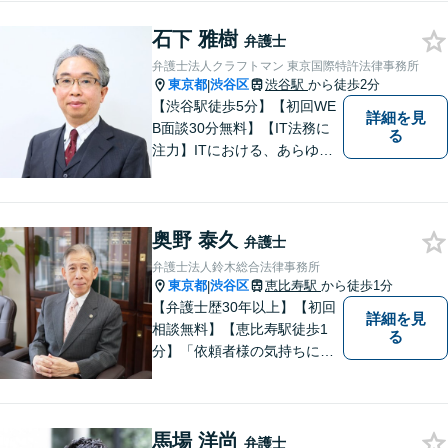
議システム導入で円滑にリー
石下 雅樹
ガルサービスをお届けしま
弁護士
す。
弁護士法人クラフトマン 東京国際特許法律事務所
東京都
渋谷区
渋谷駅
から徒歩2分
|
【渋谷駅徒歩5分】【初回WE
詳細を見
B面談30分無料】【IT法務に
る
注力】ITにおける、あらゆる
種類の契約や利用規約類につ
いて豊富な経験に基づくノウ
ハウがあります。また、ITの
奥野 泰久
考え方、システム開発の流れ
弁護士
にも通じているため、スムー
弁護士法人鈴木総合法律事務所
ズな対応が可能です。
東京都
渋谷区
恵比寿駅
から徒歩1分
|
【弁護士歴30年以上】【初回
詳細を見
相談無料】【恵比寿駅徒歩1
る
分】「依頼者様の気持ちにな
って、丁寧に」。常に新しい
情報や技術を取り入れつつ、
長年の経験を活かします。企
馬場 洋尚
業法務・借金・刑事事件・労
弁護士