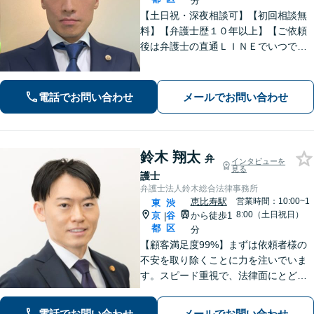
分
【土日祝・深夜相談可】【初回相談無
料】【弁護士歴１０年以上】【ご依頼
後は弁護士の直通ＬＩＮＥでいつでも
連絡可能】【刑事事件・不動産トラブ
ル・企業法務・男女トラブル・ナイト
ワークトラブルに注力】
電話でお問い合わせ
メールでお問い合わせ
鈴木 翔太
弁
インタビューを
見る
護士
弁護士法人鈴木総合法律事務所
恵比寿駅
営業時間：10:00~1
東
渋
8:00（土日祝日）
京
谷
から徒歩1
|
都
区
分
【顧客満足度99%】まずは依頼者様の
不安を取り除くことに力を注いでいま
す。スピード重視で、法律面にとどま
らない真の解決を目指します。借金・
刑事事件・離婚問題、不動産トラブ
電話でお問い合わせ
メールでお問い合わせ