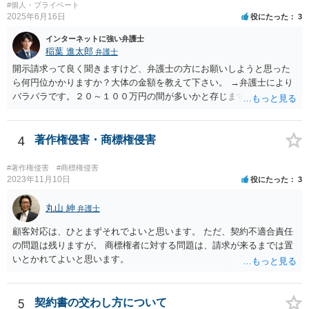
上はっきりするとき（例えばYouTubeへの通報などにより動画を削除
#個人・プライベート
2025年6月16日
役にたった
3
させた時）となるかも知れません。 以上を前提に、まずは動画の配信
は合意に基づく正当な権利だと主張し、相手が反論や削除請求の通
インターネットに強い弁護士
報・裁判等をしてきたら弁護士に依頼して対応するとよいと考えま
稲葉 進太郎
弁護士
す。
開示請求って良く聞きますけど、弁護士の方にお願いしようと思った
ら何円位かかりますか？大体の金額を教えて下さい。 →弁護士により
バラバラです。２０～１００万円の間が多いかと存じます。
4
著作権侵害・商標権侵害
#著作権侵害
#商標権侵害
2023年11月10日
役にたった
3
丸山 紳
弁護士
顧客対応は、ひとまずそれでよいと思います。 ただ、契約不適合責任
の問題は残りますが。 商標権者に対する問題は、請求が来るまでは置
いとかれてよいと思います。
5
契約書の交わし方について