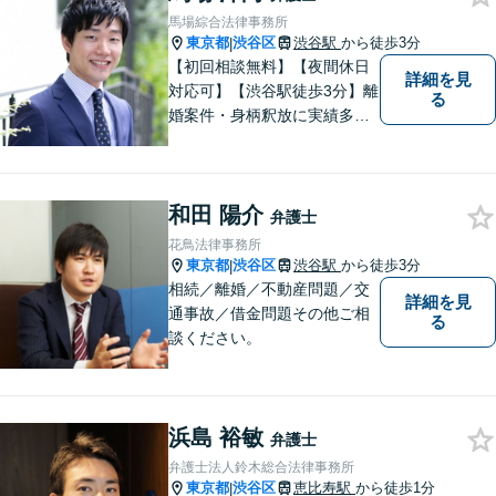
働トラブル・離婚問題などお
馬場綜合法律事務所
悩みのことはぜひご相談下さ
東京都
渋谷区
渋谷駅
から徒歩3分
|
い。
【初回相談無料】【夜間休日
詳細を見
対応可】【渋谷駅徒歩3分】離
る
婚案件・身柄釈放に実績多数
あり。離婚・不貞の慰謝料・
相続問題や刑事事件に注力し
ています。一人ひとりとしっ
和田 陽介
かりと向き合い、迅速に粘り
弁護士
強くより良い解決を目指しま
花鳥法律事務所
す。お困りの場合、まずはご
東京都
渋谷区
渋谷駅
から徒歩3分
|
相談ください。
相続／離婚／不動産問題／交
詳細を見
通事故／借金問題その他ご相
る
談ください。
浜島 裕敏
弁護士
弁護士法人鈴木総合法律事務所
東京都
渋谷区
恵比寿駅
から徒歩1分
|