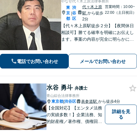
やなせ代々木上原法律事務所
代々木上原
営業時間：10:00~
東
渋
22:00（土日祝日）
京
谷
駅
から徒歩
|
都
区
2分
【代々木上原駅徒歩２分】【夜間休日
相談可】勝てる確率を明確にお伝えし
ます。事案の内容が完全に明らかにな
るまで、依頼者様のお話をじっくり伺
い、着実に実行します。都合の良いこ
とは一切言いません。安心しておまか
電話でお問い合わせ
メールでお問い合わせ
せください。
水谷 勇斗
弁護士
青山綜合法律事務所
東京都
渋谷区
表参道駅
から徒歩4分
|
【全国対応】【エンタメ法務
詳細を見
の実績多数！】企業法務、知
る
的財産権／著作権、債権回収
その他の裁判など、お困りの
際はご相談ください。WEB会