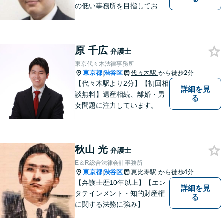
の低い事務所を目指しており
ます。刑事事件／相続問題／
離婚問題／不動産問題／労働
問題など、幅広く対応可能。
原 千広
【当日／夜間／休日対応可
弁護士
能】一人で悩まず一緒に問題
東京代々木法律事務所
を解決しましょう。お気軽に
東京都
渋谷区
代々木駅
から徒歩2分
|
ご相談下さい。
【代々木駅より2分】【初回相
詳細を見
談無料】遺産相続、離婚・男
る
女問題に注力しています。
秋山 光
弁護士
E＆R総合法律会計事務所
東京都
渋谷区
恵比寿駅
から徒歩4分
|
【弁護士歴10年以上】【エン
詳細を見
タテインメント・知的財産権
る
に関する法務に強み】