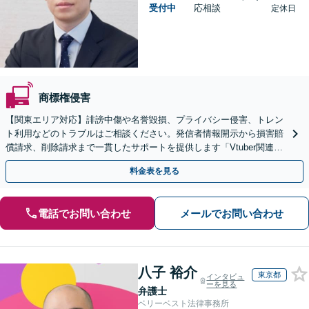
受付中
応相談
定休日
商標権侵害
【関東エリア対応】誹謗中傷や名誉毀損、プライバシー侵害、トレン
ト利用などのトラブルはご相談ください。発信者情報開示から損害賠
償請求、削除請求まで一貫したサポートを提供します「Vtuber関連、
SNSアカウント凍結、AI関連のトラブルなど」
料金表を見る
電話でお問い合わせ
メールでお問い合わせ
八子 裕介
東京都
インタビュ
ーを見る
弁護士
ベリーベスト法律事務所