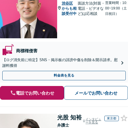
営業時間：10:
渋谷区
面談方法(対面・
からも相
電話・ビデオな
00~19:00（土
談受付中
ど)は応相談
日祝日）
商標権侵害
【ログ消失前に特定】SNS・掲示板の誹謗中傷を削除＆開示請求。慰
謝料獲得
料金表を見る
電話でお問い合わせ
メールでお問い合わせ
光股 知裕
東京都
インタビュ
ーを見る
弁護士