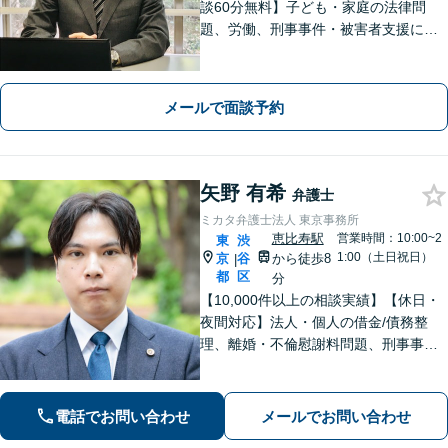
談60分無料】子ども・家庭の法律問
題、労働、刑事事件・被害者支援に注
力しています。身近な問題の解決か
ら、社会の安定を支えるため、誠心誠
意、対応いたします。【電話・オンラ
メールで面談予約
イン相談可】＊事前メール・予約をお
願いします。
矢野 有希
弁護士
ミカタ弁護士法人 東京事務所
恵比寿駅
営業時間：10:00~2
東
渋
1:00（土日祝日）
京
谷
から徒歩8
|
都
区
分
【10,000件以上の相談実績】【休日・
夜間対応】法人・個人の借金/債務整
理、離婚・不倫慰謝料問題、刑事事
件・少年事件/企業法務ならお任せくだ
さい。365日受付で、スピーディーに対
応いたします。
電話でお問い合わせ
メールでお問い合わせ