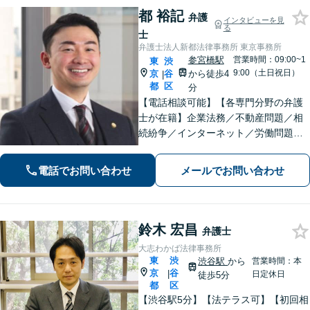
都 裕記
弁護
インタビューを見
る
士
弁護士法人新都法律事務所 東京事務所
参宮橋駅
営業時間：09:00~1
東
渋
9:00（土日祝日）
京
谷
から徒歩4
|
都
区
分
【電話相談可能】【各専門分野の弁護
士が在籍】企業法務／不動産問題／相
続紛争／インターネット／労働問題／
医療問題／刑事事件／男女問題など、
幅広い分野に対応【英語・韓国語対
電話でお問い合わせ
メールでお問い合わせ
応】大手事務所所属経験あり【夜間・
休日面談可】【完全個室】【参宮橋駅
徒歩4分】
鈴木 宏昌
弁護士
大志わかば法律事務所
東
渋
渋谷駅
から
営業時間：本
京
谷
|
日定休日
徒歩5分
都
区
【渋谷駅5分】【法テラス可】【初回相