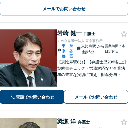
したい方、離婚したい外国人配偶者の
メールでお問い合わせ
方にも対応。最後まで粘り強くサポー
トします。
岩崎 健一
弁護士
ミカタ弁護士法人 東京事務所
東
渋
恵比寿駅
から
営業時間：本
京
谷
|
日定休日
徒歩8分
都
区
【恵比寿駅8分】【弁護士歴20年以上】
契約書チェック・労務対応など企業法
務の豊富な実績に加え、財産分与・親
権など離婚問題のご相談も100件以上の
実績あり。法人・個人問わず、誠実に
寄り添い最適な解決を目指します。
電話でお問い合わせ
メールでお問い合わせ
【初回相談可能】【WEB面談可能】
梁瀬 洋
弁護士