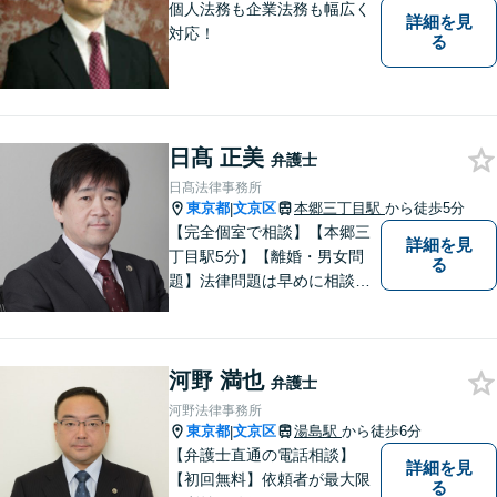
個人法務も企業法務も幅広く
詳細を見
対応！
る
日髙 正美
弁護士
日髙法律事務所
東京都
文京区
本郷三丁目駅
から徒歩5分
|
【完全個室で相談】【本郷三
詳細を見
丁目駅5分】【離婚・男女問
る
題】法律問題は早めに相談す
ることで、スピーディーかつ
経済的負担も少なく解決でき
ることが多いです。自分の抱
河野 満也
えている問題が、弁護士に相
弁護士
談していい内容なのかわから
河野法律事務所
ないという方も、ぜひご相談
東京都
文京区
湯島駅
から徒歩6分
|
ください。
【弁護士直通の電話相談】
詳細を見
【初回無料】依頼者が最大限
る