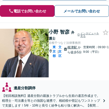
電話でお問い合わせ
メールでお問い合わせ
小野 智彦
弁
インタビューを
見る
護士
谷根千つなぐ法律事務所
東
文
根津駅
か
営業時間：09:00~1
京
京
|
9:00（平日）
ら徒歩5分
都
区
遺産分割調停
【初回相談無料】遺産分割の親族トラブルから生前の遺言作成まで。
税理士・司法書士等との強固な連携で、相続税や登記もワンストップ
で支援します！5年・10年と長引く紛争も粘り強く解決へ。【夜間や