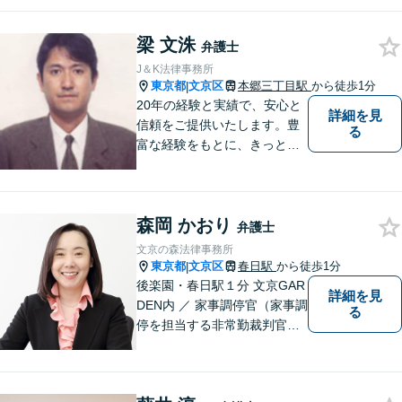
ど、離婚・男女問題でお悩み
の方はお一人で抱え込まずに
梁 文洙
まずはご相談ください。【メ
弁護士
ディア出演】
J＆K法律事務所
東京都
文京区
本郷三丁目駅
から徒歩1分
|
20年の経験と実績で、安心と
詳細を見
信頼をご提供いたします。豊
る
富な経験をもとに、きっとご
依頼者のお役に立てると思い
ますので、まずはご相談くだ
さい。
森岡 かおり
弁護士
文京の森法律事務所
東京都
文京区
春日駅
から徒歩1分
|
後楽園・春日駅１分 文京GAR
詳細を見
DEN内 ／ 家事調停官（家事調
る
停を担当する非常勤裁判官）
経験を持ち、離婚・家庭問題
に対応 ／ 日本心理学会認定心
理士