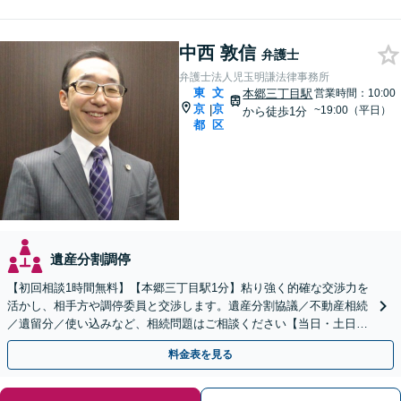
中西 敦信
弁護士
弁護士法人児玉明謙法律事務所
東
文
本郷三丁目駅
営業時間：10:00
京
京
|
~19:00（平日）
から徒歩1分
都
区
遺産分割調停
【初回相談1時間無料】【本郷三丁目駅1分】粘り強く的確な交渉力を
活かし、相手方や調停委員と交渉します。遺産分割協議／不動産相続
／遺留分／使い込みなど、相続問題はご相談ください【当日・土日対
応可】トラブル前の段階でも相談可。メール24時間受付
料金表を見る