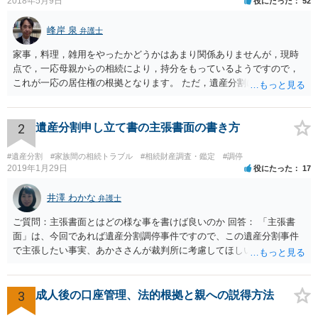
2018年5月9日
役にたった
52
峰岸 泉
弁護士
家事，料理，雑用をやったかどうかはあまり関係ありませんが，現時
点で，一応母親からの相続により，持分をもっているようですので，
これが一応の居住権の根拠となります。 ただ，遺産分割により，母の
持分を父親が取得した場合，住み続けるのは難しいかも知れません。
2
遺産分割申し立て書の主張書面の書き方
#遺産分割
#家族間の相続トラブル
#相続財産調査・鑑定
#調停
2019年1月29日
役にたった
17
井澤 わかな
弁護士
ご質問：主張書面とはどの様な事を書けば良いのか 回答： 「主張書
面」は、今回であれば遺産分割調停事件ですので、この遺産分割事件
で主張したい事実、あかささんが裁判所に考慮してほしいと思う、亡
くなった方・あかささん・お姉さん間の事情などを記入することにな
ります。 もし、主張したい事実や考慮してほしい事情に関連して
資料を持っているようであれば、主張書面とは別で提出できます。も
3
成人後の口座管理、法的根拠と親への説得方法
し、お姉さんに見られたくないような資料がある場合、「非開示の希