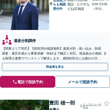
らも相談
電話・ビデオな
9:00~23:00
受付中
ど)は応相談
（平日）
遺産分割調停
【関東エリア対応】【初回30分相談無料】遺産分割・使い込み・財産
調査・遺言作成から事業承継・M&Aまで幅広く対応。税金絡みの相続
も税理士連携でワンストップ解決します。感情的対立にお疲れの方や
紛争予防をご検討の方も、お気軽にご相談ください。
料金表を見る
電話で面談予約
メールで面談予約
豊田 雄一郎
インタビューを
見る
弁護士