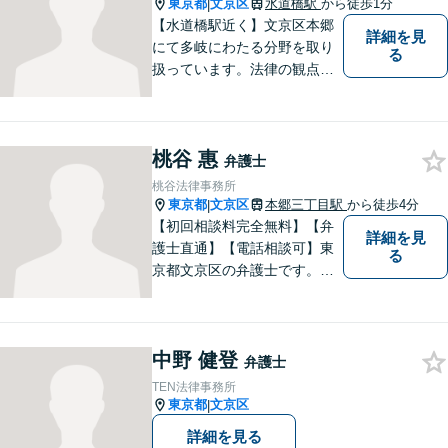
系】よりよい解決を目指して
東京都
文京区
水道橋駅
から徒歩1分
|
いきます。
【水道橋駅近く】文京区本郷
詳細を見
にて多岐にわたる分野を取り
る
扱っています。法律の観点か
らだけではなく、依頼者さま
のご事情や感情に寄り添った
対応が可能です。まずはお気
桃谷 惠
軽にご相談ください【都内各
弁護士
線からのアクセス良好】
桃谷法律事務所
東京都
文京区
本郷三丁目駅
から徒歩4分
|
【初回相談料完全無料】【弁
詳細を見
護士直通】【電話相談可】東
る
京都文京区の弁護士です。夜
間休日の対応も予約をいただ
ければ可能です。経験豊富な
弁護士をお探しの方はぜひ一
中野 健登
度ご相談してください。
弁護士
TEN法律事務所
東京都
文京区
|
詳細を見る