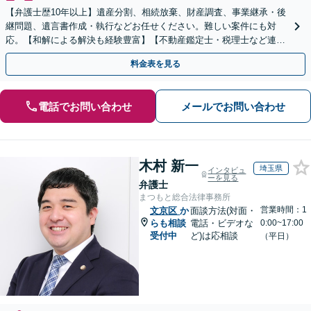
【弁護士歴10年以上】遺産分割、相続放棄、財産調査、事業継承・後
継問題、遺言書作成・執行などお任せください。難しい案件にも対
応。【和解による解決も経験豊富】【不動産鑑定士・税理士など連
携】【水道橋／本郷三丁目駅から5分】
料金表を見る
電話でお問い合わせ
メールでお問い合わせ
木村 新一
埼玉県
インタビュ
ーを見る
弁護士
まつもと総合法律事務所
営業時間：1
文京区
か
面談方法(対面・
らも相談
電話・ビデオな
0:00~17:00
受付中
ど)は応相談
（平日）