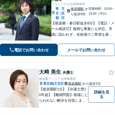
フリューゲル法律事務所
東
文
後楽園駅
か
営業時間：10:00~
京
京
|
19:00（平日）
ら徒歩8分
都
区
【後楽園・春日駅徒歩8分】【電話・メ
ール相談可】複雑な事案にも対応。常
識に囚われず、依頼者のご希望を最優
先に解決策を捻り出します。 【企
業法務】企業間・企業内のトラブルは
電話でお問い合わせ
メールでお問い合わせ
お任せください。安心して経営に集中
できる環境を整えます。【初回相談無
料】
大﨑 美生
弁護士
後楽園フィリア法律事務所
東京都
文京区
後楽園駅
から徒歩1分
|
【後楽園駅1分】【弁護士歴1
詳細を見
0年超】【離婚問題】相場にと
る
らわれない解決を目指しま
す。シングルマザーの家庭育
ち【相続問題】協力弁護士、