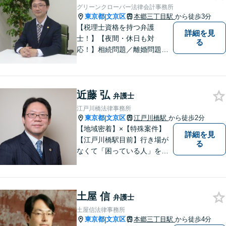
グリーンクローバー法律会計事務所
東京都
文京区
本郷三丁目駅
から徒歩3分
|
【税理士資格を持つ弁護
詳細を見
士！】【夜間・休日も対
る
応！】相続問題／離婚問題／
借金問題／税金問題／企業法
務など、幅広く対応可能で
す。ご依頼者のみなさまと共
近藤 弘
に歩みながら、問題解決のお
弁護士
手伝いをいたします。初回相
江戸川橋法律事務所
談無料ですので、お気軽にご
東京都
文京区
江戸川橋駅
から徒歩2分
|
相談ください！
【地域密着】×【特殊案件】
詳細を見
【江戸川橋駅目前】行き場が
る
なくて「困っている人」をゼ
ロに。事務所は駅近ですが入
口は駅の反対側です。 https://
edolaw.com/
土屋 信
弁護士
土屋信法律事務所
東京都
文京区
本郷三丁目駅
から徒歩4分
|