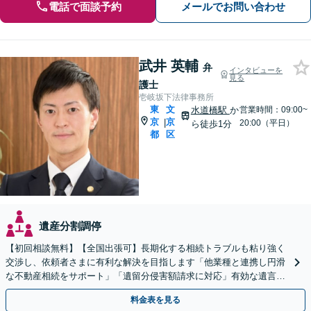
電話で面談予約
メールでお問い合わせ
武井 英輔
弁
インタビューを
見る
護士
壱岐坂下法律事務所
東
文
水道橋駅
か
営業時間：09:00~
京
京
|
20:00（平日）
ら徒歩1分
都
区
遺産分割調停
【初回相談無料】【全国出張可】長期化する相続トラブルも粘り強く
交渉し、依頼者さまに有利な解決を目指します「他業種と連携し円滑
な不動産相続をサポート」「遺留分侵害額請求に対応」有効な遺言書
で万全な生前対策【休日・夜間相談あり】【水道橋駅1分】
料金表を見る