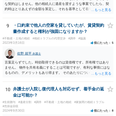
な契約はしません。他の相続人に遺産を渡すような事案でしたら、契
約時はとりあえずの金額を算定し、それを基準として着手金を設定
し、事件終了時に報酬金や追加着手金として考慮するといった契約も
あり得ます。 今後の見通しを言わないで契約はできないです。依頼者
が納得できる説明を受けるべきです。
9
・口約束で他人の空家を貸していたが、賃貸契約
書作成すると権利が強固になりますか？
#不動産・土地の相続
#相続トラブルの代理交渉
#調停
#協議
2023年3月16日
役にたった
5
佐野 就平
弁護士
言葉足らずでした。時効取得できるのは賃借権です。所有権ではあり
ません。 物件を共有名義にすることは可能ですが、有利な事情にはな
るものの、デメリットもあり得ます。 そのあたりについては、お近く
の弁護士にご相談ください。
10
弁護士が入院し復代理人も対応せず、着手金の返
金は可能か？
#生前贈与
#遺産分割
#調停
#不動産・土地の相続
#家族間の相続トラブル
#売掛金回収
2024年9月30日
役にたった
8