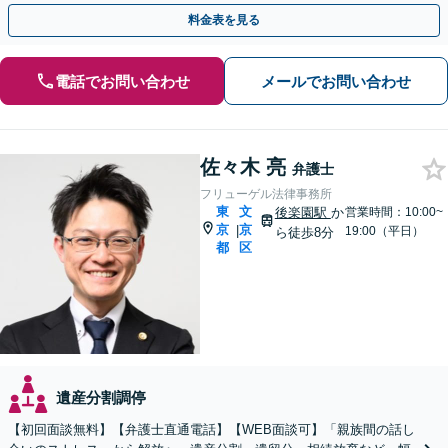
休日相談も対応可能】
料金表を見る
電話でお問い合わせ
メールでお問い合わせ
佐々木 亮
弁護士
フリューゲル法律事務所
東
文
後楽園駅
か
営業時間：10:00~
京
京
|
19:00（平日）
ら徒歩8分
都
区
遺産分割調停
【初回面談無料】【弁護士直通電話】【WEB面談可】「親族間の話し