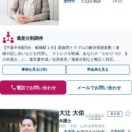
受付中
ど)は応相談
（平日）
遺産分割調停
【千葉中央駅5分、船橋駅１分】親族間トラブルの解決実績多数！連
絡や話し合いなどを代理し、ストレスを軽減。あなたの「かかりつけ
の弁護士」に。遺言書作成／任意後見／遺産分割など幅広く対応。お
気軽にご相談ください！【初回来所相談30分無料】
事例を見る(1件)
料金表を見る
電話でお問い合わせ
メールでお問い合わせ
大辻 大佑
東京都
インタビュ
ーを見る
弁護士
岡田・今西・山本法律事務所
営業時間：0
文京区
か
面談方法(対面・