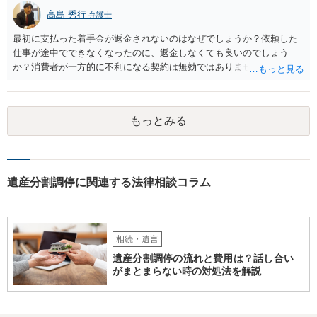
高島 秀行
弁護士
最初に支払った着手金が返金されないのはなぜでしょうか？依頼した
仕事が途中でできなくなったのに、返金しなくても良いのでしょう
か？消費者が一方的に不利になる契約は無効ではありませんか？
着手金は、前の弁護士が倒れるまでにやった仕事に応じて清算する義
務があると思います。 倒れた弁護士が所属する弁護士会に相談さ
れた方がよいと思います。 倒れた弁護士は脳梗塞で倒れたようで
もっとみる
すが、 判断能力があり、復代理を倒れた弁護士の判断で復代理を
選任したのか 即ち、復代理人の選任は有効なのかという問題もあ
ると思います。
遺産分割調停に関連する法律相談コラム
相続・遺言
遺産分割調停の流れと費用は？話し合い
がまとまらない時の対処法を解説