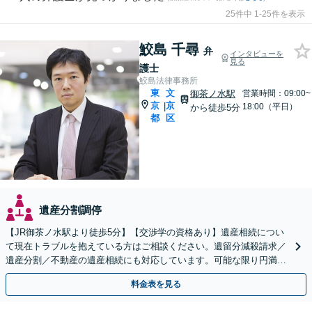
25件中 1-25件を表示
鮫島 千尋
弁
インタビューを
見る
護士
鮫島法律事務所
東
文
御茶ノ水駅
営業時間：09:00~
京
京
|
18:00（平日）
から徒歩5分
都
区
遺産分割調停
【JR御茶ノ水駅より徒歩5分】【交渉学の資格あり】遺産相続につい
て現在トラブルを抱えている方はご相談ください。遺留分減殺請求／
遺産分割／不動産の遺産相続にも対応しています。可能な限り円満解
決へ。
料金表を見る