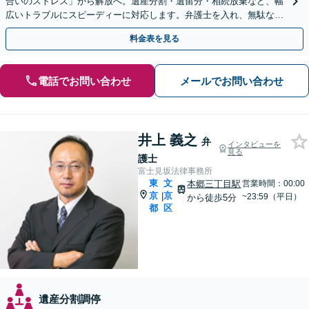
合いのストレス」から解放へ。遺産分割・遺留分・相続放棄など、幅
広いトラブルにスピーディーに対応します。弁護士を入れ、無駄な争
いを防ぐ。税理士と連携【休日・夜間・当日相談に対応】
料金表を見る
電話でお問い合わせ
メールでお問い合わせ
井上 義之
弁
インタビューを
見る
護士
富士見坂法律事務所
東
文
本郷三丁目駅
営業時間：00:00
京
京
|
~23:59（平日）
から徒歩5分
都
区
遺産分割調停