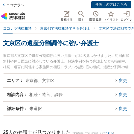
弁護士の方はこちら
ココナラへ
投稿する
探す
閲覧履歴
マイリスト
ログイン
ココナラ法律相談
東京都で法律相談できる弁護士
文京区で法律相談で
文京区の遺産分割調停に強い弁護士
東京都の文京区で遺産分割調停に強い弁護士が25名見つかりました。初回面談
無料や休日面談に対応している弁護士、解決事例を持つ弁護士なども掲載中。
相続・遺言に関係する家族間の相続トラブルや認知症の相続、遺産分割等の細
かな分野での絞り込み検索もでき便利です。特に鮫島法律事務所の鮫島 千尋弁
護士や弁護士法人児玉明謙法律事務所の中西 敦信弁護士、壱岐坂下法律事務所
エリア
東京都、文京区
変更
の武井 英輔弁護士のプロフィール情報や弁護士費用、強みなどが注目されてい
ます。『文京区で土日や夜間に発生した遺産分割調停のトラブルを今すぐに弁
相談内容
相続・遺言、調停
変更
護士に相談したい』『遺産分割調停のトラブル解決の実績豊富な近くの弁護士
を検索したい』『初回相談無料で遺産分割調停を法律相談できる文京区内の弁
護士に相談予約したい』などでお困りの相談者さんにおすすめです。
詳細条件
未選択
変更
25
人の弁護士が見つかりました
(検索結果について詳しくは
こちら
)