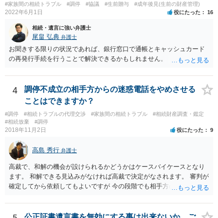
望に関する申出書」と共に提出することも考えられます。 ご質問：書
#家族間の相続トラブル
#調停
#協議
#生前贈与
#成年後見(生前の財産管理)
いた方が良い事と書かない方が良い事 回答： お姉さんが申立書の「申
2022年6月1日
役にたった
16
立ての趣旨」のところに書いている遺産の分け方に対して意見があれ
相続・遺言に強い弁護士
ば、まずそれを書くとよいです。 次に「申立ての理由」のところに、
尾畠 弘典
弁護士
なぜ調停を申し立てたのか(例えば、あかささんと話合いが出来ない／
お聞きする限りの状況であれば、銀行窓口で通帳とキャッシュカード
決裂した、など)や亡くなった方・あかささん・お姉さん間の事情やい
の再発行手続を行うことで解決できるかもしれません。
きさつなどが書かれていると思うので、あかささんから見てそれは違
うと感じるところは、どのように違うのか、など書くとよいです。 そ
の他、お姉さんの申立書には書かれていないけど、どのように遺産を
4
調停不成立の相手方からの迷惑電話をやめさせる
分けるかを決めるについてあかささんが重要だと考える事情があれば
(例えば、○○のときにお姉さんは亡くなった方からお金を援助してもら
ことはできますか？
った等)、それも書くとよいです。 書かない方が良いと思うことは、遺
#調停
#相続トラブルの代理交渉
#家族間の相続トラブル
#相続財産調査・鑑定
産分割に関係ない(と思われる)いきさつを沢山盛り込むことだと考えま
#相続放棄
#調停
す(あくまで遺産分割に関係することに留める方が、裁判所や調停委員
2018年11月2日
役にたった
9
の方に事情を理解してもらいやすいと思います)。
高島 秀行
弁護士
高裁で、和解の機会が設けられるかどうかはケースバイケースとなり
ます。 和解できる見込みがなければ高裁で決定がなされます。 審判が
確定してから依頼してもよいですが 今の段階でも相手方の連絡が迷惑
であれば 弁護士に依頼してもよいと思います。
5
公正証書遺言書を無効にする事は出来ないか、ご