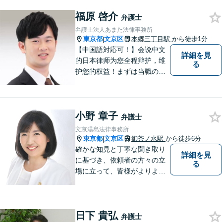
税理士、司法書士と連携しま
福原 啓介
す。著書あり。事務員任せに
弁護士
せず弁護士が全ての手続きを
弁護士法人あまた法律事務所
代理します。
東京都
文京区
本郷三丁目駅
から徒歩1分
|
【中国語対応可！】会说中文
詳細を見
的日本律师为您全程辩护，维
る
护您的权益！まずは当職の直
通番号050-1808-1106、WEC
HATID:ribenlvshi-fuyuan、LIN
EID:＠706llwfgにてご相談くだ
小野 章子
さい。
弁護士
文京湯島法律事務所
東京都
文京区
御茶ノ水駅
から徒歩6分
|
確かな知見と丁寧な聞き取り
詳細を見
に基づき、依頼者の方々の立
る
場に立って、皆様がよりよい
未来に向かって進んで行くお
手伝いをいたします。
日下 貴弘
弁護士