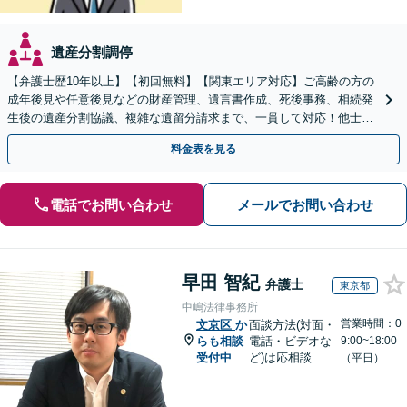
遺産分割調停
【弁護士歴10年以上】【初回無料】【関東エリア対応】ご高齢の方の
成年後見や任意後見などの財産管理、遺言書作成、死後事務、相続発
生後の遺産分割協議、複雑な遺留分請求まで、一貫して対応！他士業
との連携力を活かした最適解の追求【WEB面談対応】
料金表を見る
電話でお問い合わせ
メールでお問い合わせ
早田 智紀
弁護士
東京都
中嶋法律事務所
営業時間：0
文京区
か
面談方法(対面・
らも相談
電話・ビデオな
9:00~18:00
受付中
ど)は応相談
（平日）