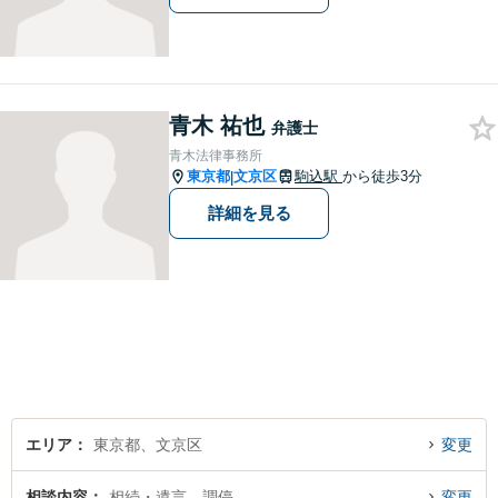
青木 祐也
弁護士
青木法律事務所
東京都
文京区
駒込駅
から徒歩3分
|
詳細を見る
エリア
東京都、文京区
変更
相談内容
相続・遺言、調停
変更