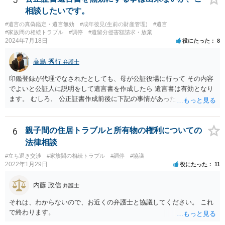
相談したいです。
#遺言の真偽鑑定・遺言無効
#成年後見(生前の財産管理)
#遺言
#家族間の相続トラブル
#調停
#遺留分侵害額請求・放棄
2024年7月18日
役にたった
8
高島 秀行
弁護士
印鑑登録が代理でなされたとしても、母が公証役場に行って その内容
でよいと公証人に説明をして遺言書を作成したら 遺言書は有効となり
ます。 むしろ、 公正証書作成前後に下記の事情があったことが証明で
きれば判断能力がなく 無効だったと主張することが可能です。 翌年1
月に携帯が新しくなった母からの第一声は「ここにいたら殺される」
「面会に来てくれ」で、長男に聞くと「面会は出来ない。俺は携帯電
6
親子間の住居トラブルと所有物の権利についての
話の使い方を教える為に会っている」「母の話は聞かなくて良い」と
法律相談
電話が切れました。その後の電話でも「食事に毒が入っている」「体
#立ち退き交渉
#家族間の相続トラブル
#調停
#協議
にチップが埋められている」等、おかしかったです。 当時の診療記
2022年1月29日
役にたった
11
録、介護認定の資料、介護記録を取得して 弁護士に面談で相談された
方がよいと思います。
内藤 政信
弁護士
それは、わからないので、お近くの弁護士と協議してください。 これ
で終わります。