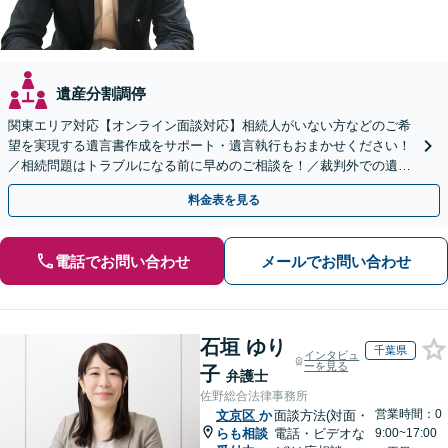
遺産分割調停
関東エリア対応【オンライン面談対応】相続人がいない方などのご希
望を実現する遺言書作成をサポート・遺言執行もおまかせください！
／相続問題はトラブルになる前に早めのご相談を！／裁判外での遺産
分割協議の経験多数【完全個室】
料金表を見る
電話でお問い合わせ
メールでお問い合わせ
石垣 ゆり
千葉県
インタビュ
ーを見る
子
弁護士
佐野総合法律事務所
営業時間：0
文京区
か
面談方法(対面・
らも相談
電話・ビデオな
9:00~17:00