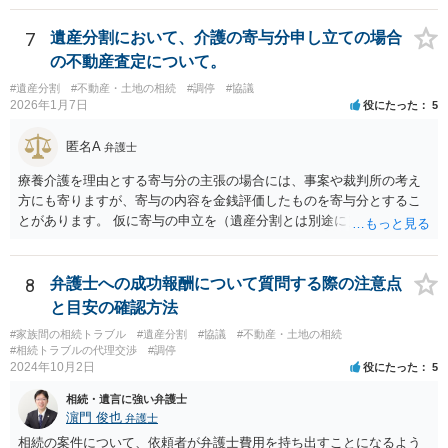
7
遺産分割において、介護の寄与分申し立ての場合
の不動産査定について。
#遺産分割
#不動産・土地の相続
#調停
#協議
2026年1月7日
役にたった
5
匿名A
弁護士
療養介護を理由とする寄与分の主張の場合には、事案や裁判所の考え
方にも寄りますが、寄与の内容を金銭評価したものを寄与分とするこ
とがあります。 仮に寄与の申立を（遺産分割とは別途に）して、その
ような考え方を撮るなら、必ずしも相続財産全体の評価（不動産の評
価）は不要ということもあります。 ただ、前提として、遺産分割はし
なければならないでしょうから、現実的にはいずれにせよ不動産評価
8
弁護士への成功報酬について質問する際の注意点
は必要でしょう。
と目安の確認方法
#家族間の相続トラブル
#遺産分割
#協議
#不動産・土地の相続
#相続トラブルの代理交渉
#調停
2024年10月2日
役にたった
5
相続・遺言に強い弁護士
濵門 俊也
弁護士
相続の案件について、依頼者が弁護士費用を持ち出すことになるよう