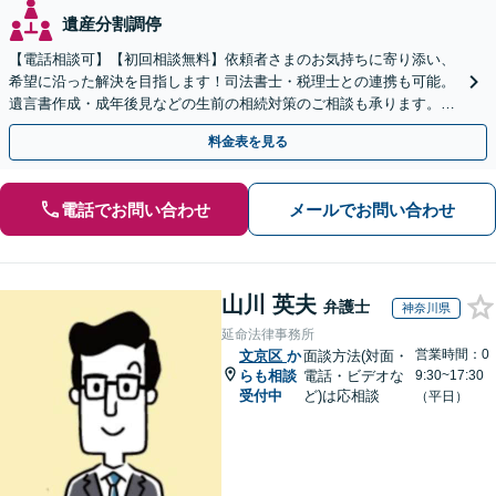
遺産分割調停
【電話相談可】【初回相談無料】依頼者さまのお気持ちに寄り添い、
希望に沿った解決を目指します！司法書士・税理士との連携も可能。
遺言書作成・成年後見などの生前の相続対策のご相談も承ります。
【夜間／休日の相談可能】
料金表を見る
電話でお問い合わせ
メールでお問い合わせ
山川 英夫
弁護士
神奈川県
延命法律事務所
営業時間：0
文京区
か
面談方法(対面・
らも相談
電話・ビデオな
9:30~17:30
受付中
ど)は応相談
（平日）