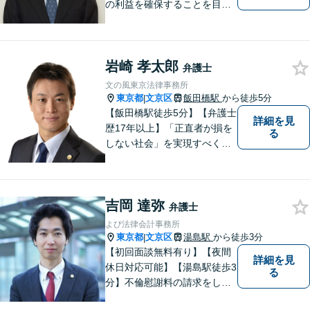
の利益を確保することを目指
し、皆さまのお悩みを「円
滑」かつ「適切」に解決でき
るよう、弁護士としてお手伝
岩崎 孝太郎
いさせて頂きます。
弁護士
文の風東京法律事務所
東京都
文京区
飯田橋駅
から徒歩5分
|
【飯田橋駅徒歩5分】【弁護士
詳細を見
歴17年以上】「正直者が損を
る
しない社会」を実現すべく、
法律の専門家として、あなた
と共に戦います。オンライン
／電話での相談も承ります。
吉岡 達弥
不動産／企業法務／労働問題e
弁護士
tc...お気軽にご相談ください。
よぴ法律会計事務所
東京都
文京区
湯島駅
から徒歩3分
|
【初回面談無料有り】【夜間
詳細を見
休日対応可能】【湯島駅徒歩3
る
分】不倫慰謝料の請求をした
い、離婚後の生活が不安な