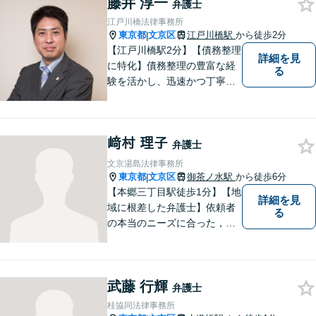
藤井 淳一
弁護士
江戸川橋法律事務所
東京都
文京区
江戸川橋駅
から徒歩2分
|
【江戸川橋駅2分】【債務整理
詳細を見
に特化】債務整理の豊富な経
る
験を活かし、迅速かつ丁寧に
解決策をご提案いたします。
どんな事件でも依頼者様と密
なコミュニケーションを心が
﨑村 理子
け、依頼者様の利益を第一に
弁護士
考えております。まずはお気
文京湯島法律事務所
軽にご相談ください。【法テ
東京都
文京区
御茶ノ水駅
から徒歩6分
|
ラス利用可】
【本郷三丁目駅徒歩1分】【地
詳細を見
域に根差した弁護士】依頼者
る
の本当のニーズに合った，オ
ーダーメイドのリーガルサー
ビスを提供します。離婚問題
／労働問題／刑事事件／企業
武藤 行輝
法務など、幅広い法律トラブ
弁護士
ルに対応。【明確な料金体
桂協同法律事務所