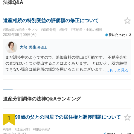
法律Q&A
遺産相続の特別受益の評価額の修正について
#家族間の相続トラブル
#遺産分割
#調停
#不動産・土地の相続
2025年09月09日(火)
役にたった
2
大﨑 美生
弁護士
まだ調停中のようですので、追加資料の提出は可能です。 不動産会社
の査定はいくつか提出することはよくあります。 とはいえ、双方納得
できない場合は裁判所の鑑定を用いることもございます。 ご参考にな
れば幸いです。
遺産分割調停の法律Q&Aランキング
1
90歳の父との同居での居住権と調停問題について
#調停
#遺産分割
#相続手続き