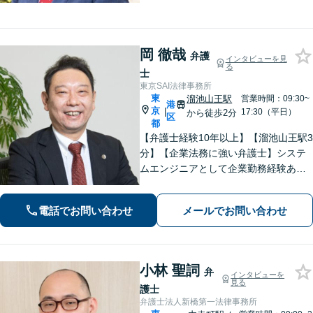
すい説明で不安を解消します。不動
産、相続、離婚、労働問題、交通事故
など、難しい事案も諦めずにまずはご
相談ください。【web面談可能】
岡 徹哉
弁護
インタビューを見
る
士
東京SAI法律事務所
東
溜池山王駅
営業時間：09:30~
港
京
|
17:30（平日）
から徒歩2分
区
都
【弁護士経験10年以上】【溜池山王駅3
分】【企業法務に強い弁護士】システ
ムエンジニアとして企業勤務経験あ
り、システム業界には知見あり【交通
事故】保険会社側として弁護経験があ
電話でお問い合わせ
メールでお問い合わせ
り、それを生かした交渉や訴訟に強み
があります【オンライン面談可】
小林 聖詞
弁
インタビューを
見る
護士
弁護士法人新橋第一法律事務所