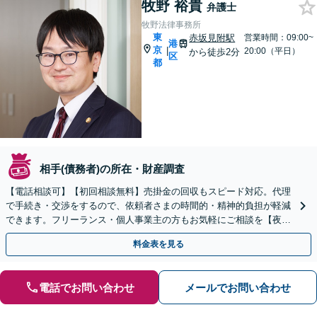
牧野 裕貴
弁護士
牧野法律事務所
東
赤坂見附駅
営業時間：09:00~
港
京
|
20:00（平日）
から徒歩2分
区
都
相手(債務者)の所在・財産調査
【電話相談可】【初回相談無料】売掛金の回収もスピード対応。代理
で手続き・交渉をするので、依頼者さまの時間的・精神的負担が軽減
できます。フリーランス・個人事業主の方もお気軽にご相談を【夜
間・休日面談可】【赤坂見附駅／永田町駅2分】
料金表を見る
電話でお問い合わせ
メールでお問い合わせ