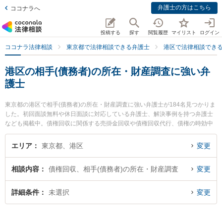
弁護士の方はこちら
ココナラへ
投稿する
探す
閲覧履歴
マイリスト
ログイン
ココナラ法律相談
東京都で法律相談できる弁護士
港区で法律相談でき
港区の相手(債務者)の所在・財産調査に強い弁
護士
東京都の港区で相手(債務者)の所在・財産調査に強い弁護士が184名見つかりま
した。初回面談無料や休日面談に対応している弁護士、解決事例を持つ弁護士
なども掲載中。債権回収に関係する売掛金回収や債権回収代行、債権の時効中
断等の細かな分野での絞り込み検索もでき便利です。特に岡綜合法律事務所の
森本 偲音弁護士や青山北町法律事務所の松本 理平弁護士、ルシェル法律事務所
エリア
東京都、港区
変更
の佐久間 敦子弁護士のプロフィール情報や弁護士費用、強みなどが注目されて
います。『港区で土日や夜間に発生した相手(債務者)の所在・財産調査のトラブ
相談内容
債権回収、相手(債務者)の所在・財産調査
変更
ルを今すぐに弁護士に相談したい』『相手(債務者)の所在・財産調査のトラブル
解決の実績豊富な近くの弁護士を検索したい』『初回相談無料で相手(債務者)の
所在・財産調査を法律相談できる港区内の弁護士に相談予約したい』などでお
詳細条件
未選択
変更
困りの相談者さんにおすすめです。