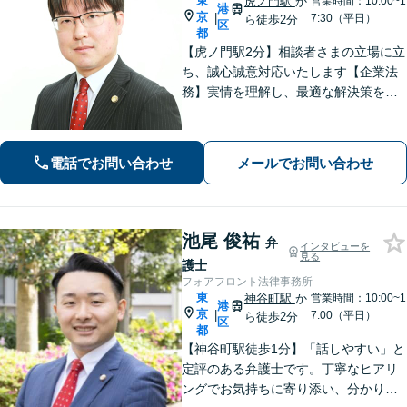
東
虎ノ門駅
か
営業時間：10:00~1
港
京
|
7:30（平日）
ら徒歩2分
区
都
【虎ノ門駅2分】相談者さまの立場に立
ち、誠心誠意対応いたします【企業法
務】実情を理解し、最適な解決策を提
案。顧問契約による継続的な支援も可
能です。【相続問題】不動産が絡む相
続にも対応。他士業連携によりワンス
電話でお問い合わせ
メールでお問い合わせ
トップでの対応も可能です。
池尾 俊祐
弁
インタビューを
見る
護士
フォアフロント法律事務所
東
神谷町駅
か
営業時間：10:00~1
港
京
|
7:00（平日）
ら徒歩2分
区
都
【神谷町駅徒歩1分】「話しやすい」と
定評のある弁護士です。丁寧なヒアリ
ングでお気持ちに寄り添い、分かりや