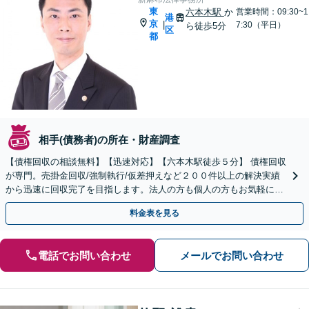
東
六本木駅
か
営業時間：09:30~1
港
京
|
7:30（平日）
ら徒歩5分
区
都
相手(債務者)の所在・財産調査
【債権回収の相談無料】【迅速対応】【六本木駅徒歩５分】 債権回収
が専門。売掛金回収/強制執行/仮差押えなど２００件以上の解決実績
から迅速に回収完了を目指します。法人の方も個人の方もお気軽にご
相談ください
料金表を見る
電話でお問い合わせ
メールでお問い合わせ