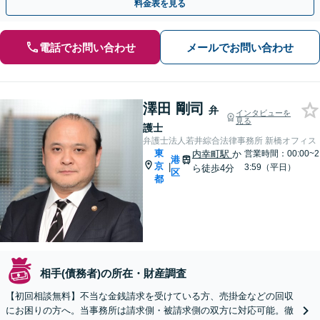
料金表を見る
電話でお問い合わせ
メールでお問い合わせ
澤田 剛司
弁
インタビューを
見る
護士
弁護士法人若井綜合法律事務所 新橋オフィス
東
内幸町駅
か
営業時間：00:00~2
港
京
|
3:59（平日）
ら徒歩4分
区
都
相手(債務者)の所在・財産調査
【初回相談無料】不当な金銭請求を受けている方、売掛金などの回収
にお困りの方へ。当事務所は請求側・被請求側の双方に対応可能。徹