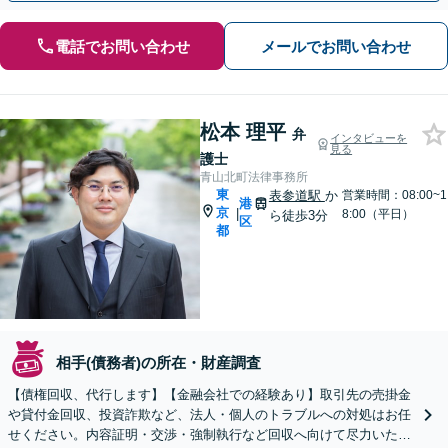
電話でお問い合わせ
メールでお問い合わせ
松本 理平
弁
インタビューを
見る
護士
青山北町法律事務所
東
表参道駅
か
営業時間：08:00~1
港
京
|
8:00（平日）
ら徒歩3分
区
都
相手(債務者)の所在・財産調査
【債権回収、代行します】【金融会社での経験あり】取引先の売掛金
や貸付金回収、投資詐欺など、法人・個人のトラブルへの対処はお任
せください。内容証明・交渉・強制執行など回収へ向けて尽力いたし