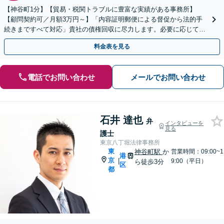
【神谷町1分】【貿易・税関トラブルに豊富な実績がある事務所】
【顧問契約可／月額3万円～】「内容証明郵便による督促から法的手
続きまですべて対応」貴社の債権回収に尽力します。必要に応じて強
制執行等の法的措置も視野に入れた総合的な解決策を提供
料金表を見る
電話でお問い合わせ
メールでお問い合わせ
石井 達也
弁
インタビューを
見る
護士
東京八丁堀法律事務所
東
神谷町駅
か
営業時間：09:00~1
港
京
|
9:00（平日）
ら徒歩3分
区
都