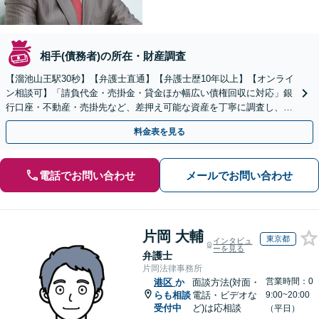
相手(債務者)の所在・財産調査
【溜池山王駅30秒】【弁護士直通】【弁護士歴10年以上】【オンライ
ン相談可】「請負代金・売掛金・貸金ほか幅広い債権回収に対応」銀
行口座・不動産・売掛先など、差押え可能な資産を丁寧に調査し、効
果的な手続きを選択します【休日・夜間相談可】
料金表を見る
電話でお問い合わせ
メールでお問い合わせ
片岡 大輔
東京都
インタビュ
ーを見る
弁護士
片岡法律事務所
営業時間：0
港区
か
面談方法(対面・
らも相談
電話・ビデオな
9:00~20:00
受付中
ど)は応相談
（平日）