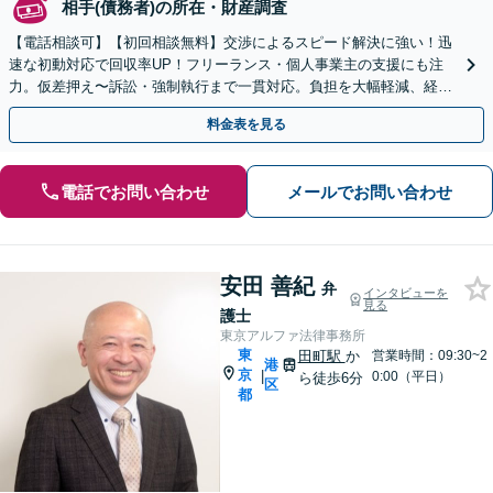
相手(債務者)の所在・財産調査
【電話相談可】【初回相談無料】交渉によるスピード解決に強い！迅
速な初動対応で回収率UP！フリーランス・個人事業主の支援にも注
力。仮差押え〜訴訟・強制執行まで一貫対応。負担を大幅軽減、経営
に専念いただけます【夜間・休日面談可】【神谷町駅3分】
料金表を見る
電話でお問い合わせ
メールでお問い合わせ
安田 善紀
弁
インタビューを
見る
護士
東京アルファ法律事務所
東
田町駅
か
営業時間：09:30~2
港
京
|
0:00（平日）
ら徒歩6分
区
都