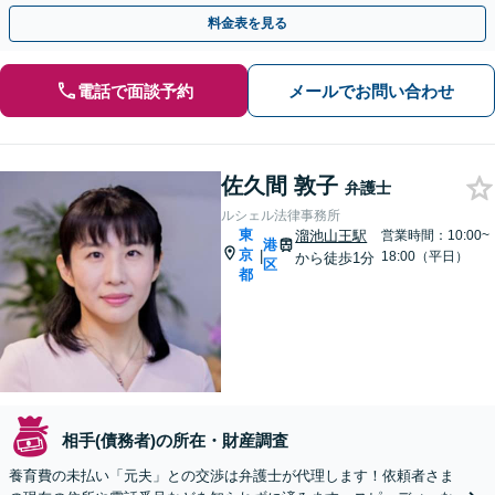
ます。まずは電話ご相談も可【表参道駅から徒歩3分】
料金表を見る
電話で面談予約
メールでお問い合わせ
佐久間 敦子
弁護士
ルシェル法律事務所
東
溜池山王駅
営業時間：10:00~
港
京
|
18:00（平日）
から徒歩1分
区
都
相手(債務者)の所在・財産調査
養育費の未払い「元夫」との交渉は弁護士が代理します！依頼者さま