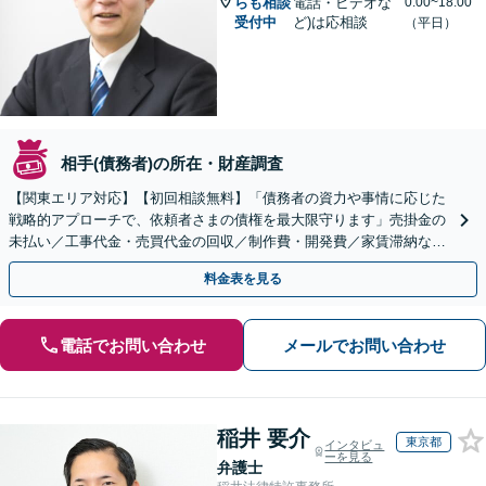
らも相談
電話・ビデオな
0:00~18:00
受付中
ど)は応相談
（平日）
相手(債務者)の所在・財産調査
【関東エリア対応】【初回相談無料】「債務者の資力や事情に応じた
戦略的アプローチで、依頼者さまの債権を最大限守ります」売掛金の
未払い／工事代金・売買代金の回収／制作費・開発費／家賃滞納な
ど、事業活動で発生するあらゆる債権回収に実績あり
料金表を見る
電話でお問い合わせ
メールでお問い合わせ
稲井 要介
東京都
インタビュ
ーを見る
弁護士