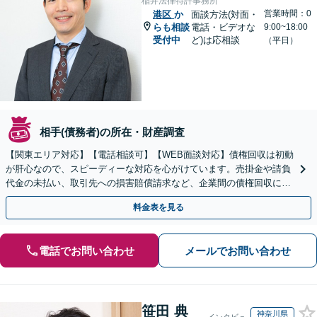
稲井法律特許事務所
営業時間：0
港区
か
面談方法(対面・
らも相談
電話・ビデオな
9:00~18:00
受付中
ど)は応相談
（平日）
相手(債務者)の所在・財産調査
【関東エリア対応】【電話相談可】【WEB面談対応】債権回収は初動
が肝心なので、スピーディーな対応を心がけています。売掛金や請負
代金の未払い、取引先への損害賠償請求など、企業間の債権回収に幅
広く対応「フリーランスの報酬未払いもご相談ください」
料金表を見る
電話でお問い合わせ
メールでお問い合わせ
笹田 典
神奈川県