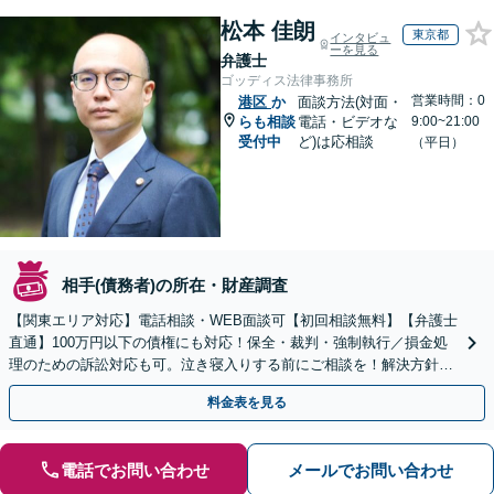
松本 佳朗
東京都
インタビュ
ーを見る
弁護士
ゴッディス法律事務所
営業時間：0
港区
か
面談方法(対面・
らも相談
電話・ビデオな
9:00~21:00
受付中
ど)は応相談
（平日）
相手(債務者)の所在・財産調査
【関東エリア対応】電話相談・WEB面談可【初回相談無料】【弁護士
直通】100万円以下の債権にも対応！保全・裁判・強制執行／損金処
理のための訴訟対応も可。泣き寝入りする前にご相談を！解決方針は
初回相談時にしっかりお伝え【請求された側にも対応】
料金表を見る
電話でお問い合わせ
メールでお問い合わせ