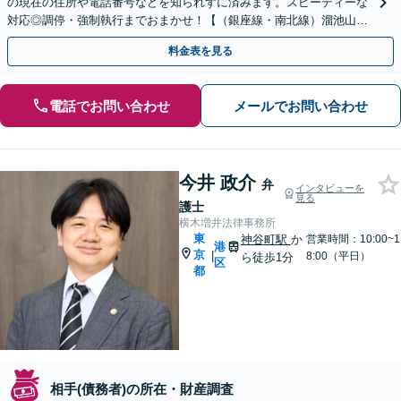
の現在の住所や電話番号などを知られずに済みます。スピーディーな
対応◎調停・強制執行までおまかせ！【（銀座線・南北線）溜池山王
駅徒歩１分】【初回相談無料】
料金表を見る
電話でお問い合わせ
メールでお問い合わせ
今井 政介
弁
インタビューを
見る
護士
横木増井法律事務所
東
神谷町駅
か
営業時間：10:00~1
港
京
|
8:00（平日）
ら徒歩1分
区
都
相手(債務者)の所在・財産調査