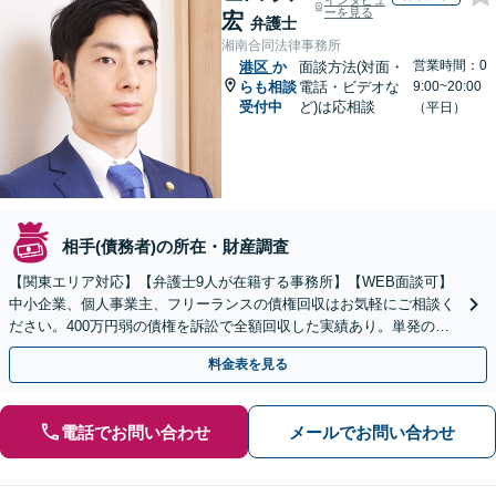
インタビュ
ーを見る
宏
弁護士
湘南合同法律事務所
営業時間：0
港区
か
面談方法(対面・
らも相談
電話・ビデオな
9:00~20:00
受付中
ど)は応相談
（平日）
相手(債務者)の所在・財産調査
【関東エリア対応】【弁護士9人が在籍する事務所】【WEB面談可】
中小企業、個人事業主、フリーランスの債権回収はお気軽にご相談く
ださい。400万円弱の債権を訴訟で全額回収した実績あり。単発のご
依頼から、顧問契約まで対応しております
料金表を見る
電話でお問い合わせ
メールでお問い合わせ