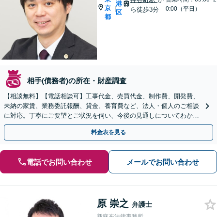
港
京
|
0:00（平日）
ら徒歩3分
区
都
相手(債務者)の所在・財産調査
【相談無料】【電話相談可】工事代金、売買代金、制作費、開発費、
未納の家賃、業務委託報酬、貸金、養育費など、法人・個人のご相談
に対応。丁寧にご要望とご状況を伺い、今後の見通しについてわかり
やすく説明します。【神谷町駅3分】【休日夜間相談OK】
料金表を見る
電話でお問い合わせ
メールでお問い合わせ
原 崇之
弁護士
新麻布法律事務所