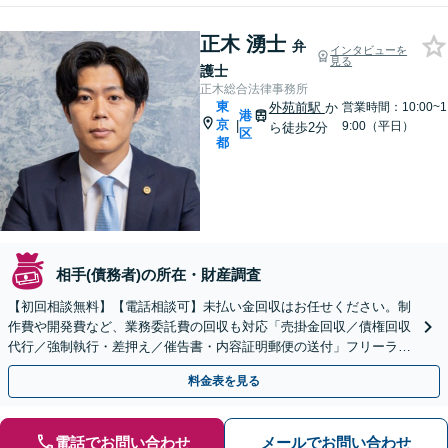
正木 湧士
弁
インタビューを
見る
護士
正木総合法律事務所
東
外苑前駅
か
営業時間：10:00~1
港
京
|
9:00（平日）
ら徒歩2分
区
都
相手(債務者)の所在・財産調査
【初回相談無料】【電話相談可】未払い金回収はお任せください。制
作費や開発費など、業務委託費の回収も対応「売掛金回収／債権回収
代行／強制執行・差押え／催告書・内容証明郵便の送付」フリーラン
ス・個人事業主の方もご相談ください【休日・夜間相談可】
料金表を見る
電話でお問い合わせ
メールでお問い合わせ