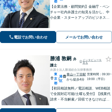
都
【企業法務・顧問契約】金融庁・ベン
チャー社内弁護士の知見を活かし、中
小企業・スタートアップのビジネスを
法的側面から牽引。Fintech・ファン
ド・不動産テックなど新規事業立ち上
げ、AI・労務等の推進から紛争・不祥
電話でお問い合わせ
メールでお問い合わせ
事・当局対応まで全般サポート。
勝浦 敦嗣
弁
インタビューを
見る
護士
弁護士法人勝浦総合法律事務所
東
青山一丁目駅
営業時間：09:30~
港
京
|
19:00（平日）
から徒歩4分
区
都
【初回相談無料／電話相談、WEB相談
で全国対応可能/土曜も受付】【残業代
請求・不当解雇／回収できなければ報
酬0円】残業代請求の実績多数。年間の
残業代回収実績7.5億円