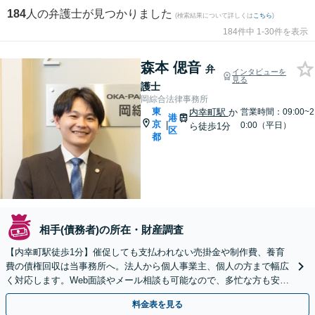
184
人の弁護士が見つかりました
(検索結果について詳しくは
こちら
)
184件中 1-30件を表示
森本 偲音
弁
インタビューを
見る
護士
岡綜合法律事務所
東
内幸町駅
か
営業時間：09:00~2
港
京
|
0:00（平日）
ら徒歩1分
区
都
相手(債務者)の所在・財産調査
【内幸町駅徒歩1分】催促しても支払われない売掛金や制作費、養育
費の債権回収は当事務所へ。法人から個人事業主、個人の方まで幅広
く対応します。Web面談やメール相談も可能なので、多忙な方も安心
です。正当な権利を守るため尽力いたします。
料金表を見る