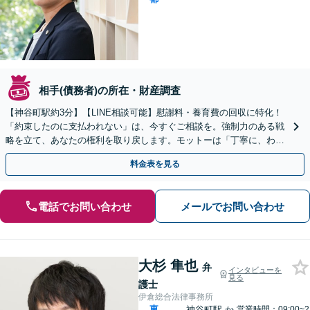
相手(債務者)の所在・財産調査
【神谷町駅約3分】【LINE相談可能】慰謝料・養育費の回収に特化！
「約束したのに支払われない」は、今すぐご相談を。強制力のある戦
略を立て、あなたの権利を取り戻します。モットーは「丁寧に、わか
りやすく」【初回相談30分無料】【土日夜間対応可】
料金表を見る
電話でお問い合わせ
メールでお問い合わせ
大杉 隼也
弁
インタビューを
見る
護士
伊倉総合法律事務所
東
神谷町駅
か
営業時間：09:00~2