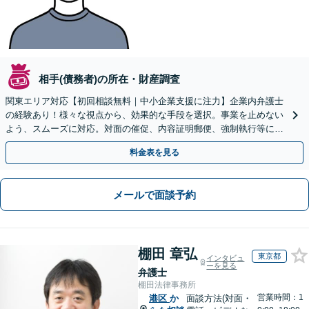
相手(債務者)の所在・財産調査
関東エリア対応【初回相談無料｜中小企業支援に注力】企業内弁護士
の経験あり！様々な視点から、効果的な手段を選択。事業を止めない
よう、スムーズに対応。対面の催促、内容証明郵便、強制執行等に精
通。お困りの方はすぐにご相談を【オンライン面談◎】
料金表を見る
メールで面談予約
棚田 章弘
東京都
インタビュ
ーを見る
弁護士
棚田法律事務所
営業時間：1
港区
か
面談方法(対面・