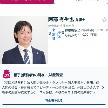
阿部 有生也
弁護士
伊倉総合法律事務所
東
神谷町駅
か
営業時間：09:00~2
港
京
|
0:00（平日）
ら徒歩3分
区
都
相手(債務者)の所在・財産調査
【初回相談無料】法人間の売掛金トラブルから個人事業主の報酬、個
人間の借金・養育費までスピーディーに債権を回収。弁護士の介入で
相手の態度が軟化するケースも多数。今後の紛争予防の契約書チェッ
クも承ります。【時間外・Web相談も可】
料金表を見る