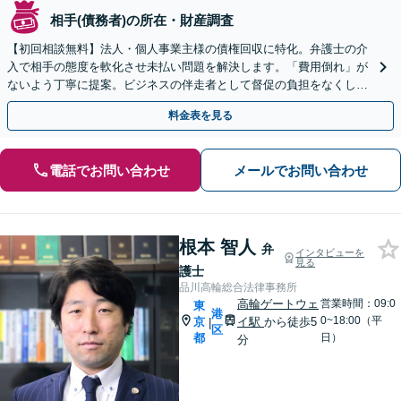
相手(債務者)の所在・財産調査
【初回相談無料】法人・個人事業主様の債権回収に特化。弁護士の介
入で相手の態度を軟化させ未払い問題を解決します。「費用倒れ」が
ないよう丁寧に提案。ビジネスの伴走者として督促の負担をなくし本
業に専念できる環境を守ります。
料金表を見る
電話でお問い合わせ
メールでお問い合わせ
根本 智人
弁
インタビューを
見る
護士
品川高輪総合法律事務所
高輪ゲートウェ
営業時間：09:0
東
港
0~18:00（平
京
イ駅
から徒歩5
|
区
都
日）
分