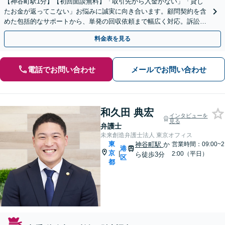
【神谷町駅1分】【初回面談無料】「取引先から入金がない」「貸し
たお金が返ってこない」お悩みに誠実に向き合います。顧問契約を含
めた包括的なサポートから、単発の回収依頼まで幅広く対応。訴訟や
交渉で、権利を守るために尽力【夜間相談可】
料金表を見る
電話でお問い合わせ
メールでお問い合わせ
和久田 典宏
インタビューを
見る
弁護士
未来創造弁護士法人 東京オフィス
東
神谷町駅
か
営業時間：09:00~2
港
京
|
2:00（平日）
ら徒歩3分
区
都