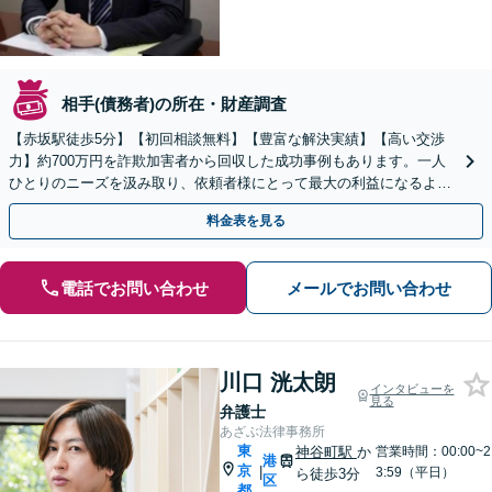
相手(債務者)の所在・財産調査
【赤坂駅徒歩5分】【初回相談無料】【豊富な解決実績】【高い交渉
力】約700万円を詐欺加害者から回収した成功事例もあります。一人
ひとりのニーズを汲み取り、依頼者様にとって最大の利益になるよう
尽力いたします。
料金表を見る
電話でお問い合わせ
メールでお問い合わせ
川口 洸太朗
インタビューを
見る
弁護士
あざぶ法律事務所
東
神谷町駅
か
営業時間：00:00~2
港
京
|
3:59（平日）
ら徒歩3分
区
都