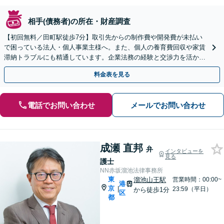
相手(債務者)の所在・財産調査
【初回無料／田町駅徒歩7分】取引先からの制作費や開発費が未払い
で困っている法人・個人事業主様へ。また、個人の養育費回収や家賃
滞納トラブルにも精通しています。企業法務の経験と交渉力を活か
し、相手方の状況に応じた適切な回収手続きを迅速に進めます
料金表を見る
電話でお問い合わせ
メールでお問い合わせ
成瀬 直邦
弁
インタビューを
見る
護士
NN赤坂溜池法律事務所
東
溜池山王駅
営業時間：00:00~
港
京
|
23:59（平日）
から徒歩1分
区
都