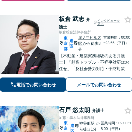
板倉 武志
弁
インタビューを
見る
護士
板倉総合法律事務所
虎ノ門ヒルズ
営業時間：00:00
東
港
~23:55（平日）
京
駅
から徒歩3
|
区
都
分
【不動産・建築実務経験のある弁護
士】「顧客トラブル・不祥事対応はお
任せ」「反社会勢力対応・予防対策か
ら契約解除まで」相続が開始したらま
ず弁護士にご連絡ください。相続トラ
電話でお問い合わせ
メールでお問い合わせ
ブルを回避して、円滑な手続きを「他
士業と連携し、相続トラブルをワンス
トップ解決」
石戸 悠太朗
弁護士
加藤・轟木法律事務所
東
神谷町駅
か
営業時間：09:00~1
港
京
|
8:00（平日）
ら徒歩1分
区