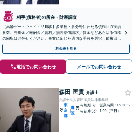
相手(債務者)の所在・財産調査
【高輪ゲートウェイ・品川駅】多業種・多分野にわたる債権回収実績
多数。売掛金／報酬金／賃料／損害賠償請求／貸金などあらゆる債権
の回収はお任せください。事案に応じた適切な手段を選択し債権回収
に尽力します。顧問契約を利用とした特別プランもあり。
料金表を見る
電話でお問い合わせ
メールでお問い合わせ
森田 匡貴
弁護士
弁護士法人森田匡貴法律事務所
東
赤坂駅
か
営業時間：09:30~2
港
京
|
1:00（平日）
ら徒歩5分
区
都