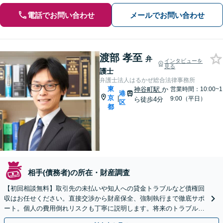
電話でお問い合わせ
メールでお問い合わせ
渡部 孝至
弁
インタビューを
見る
護士
弁護士法人はるかぜ総合法律事務所
東
神谷町駅
か
営業時間：10:00~1
港
京
|
9:00（平日）
ら徒歩4分
区
都
相手(債務者)の所在・財産調査
【初回相談無料】取引先の未払いや知人への貸金トラブルなど債権回
収はお任せください。直接交渉から財産保全、強制執行まで徹底サポ
ート。個人の費用倒れリスクも丁寧に説明します。将来のトラブルを
防ぐ法人向け顧問対応も可能。まずはお気軽にご相談を。