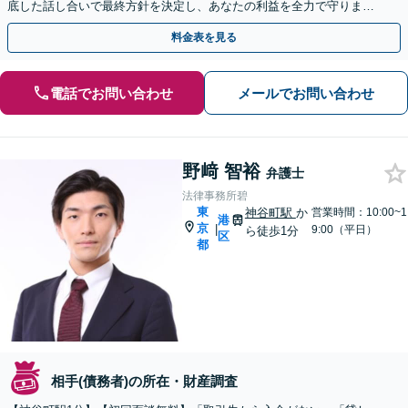
底した話し合いで最終方針を決定し、あなたの利益を全力で守りま
す。まずはご相談ください。【LINE対応】
料金表を見る
電話でお問い合わせ
メールでお問い合わせ
野﨑 智裕
弁護士
法律事務所碧
東
神谷町駅
か
営業時間：10:00~1
港
京
|
9:00（平日）
ら徒歩1分
区
都
相手(債務者)の所在・財産調査