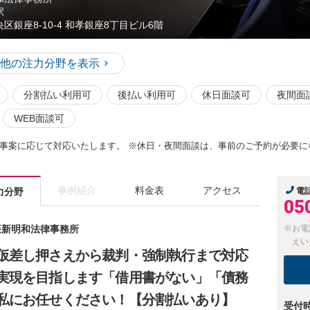
駅
央区銀座8-10-4 和孝銀座8丁目ビル6階
他の注力分野を表示
分割払い利用可
後払い利用可
休日面談可
夜間面
WEB面談可
事案に応じて対応いたします。 ※休日・夜間面談は、事前のご予約が必要に
事例紹介
料金表
アクセス
力分野
電
05
銀座新明和法律事務所
※お電
えい
仮差し押さえから裁判・強制執行まで対応
実現を目指します「借用書がない」「債務
私にお任せください！【分割払いあり】
受付