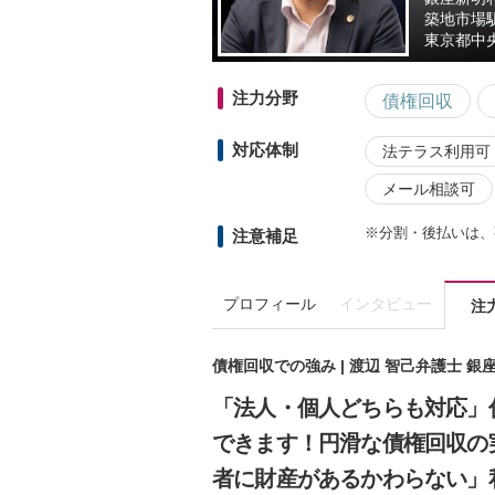
築地市場
東京都
中
注力分野
債権回収
対応体制
法テラス利用可
メール相談可
※分割・後払いは、
注意補足
プロフィール
インタビュー
注
債権回収での強み | 渡辺 智己弁護士 
「法人・個人どちらも対応」
できます！円滑な債権回収の
者に財産があるかわらない」