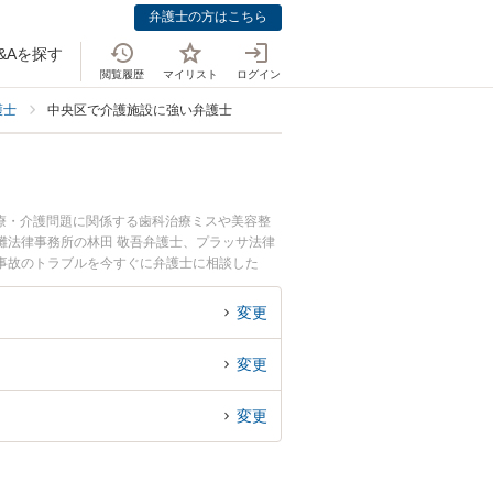
弁護士の方はこちら
&Aを探す
閲覧履歴
マイリスト
ログイン
護士
中央区で介護施設に強い弁護士
療・介護問題に関係する歯科治療ミスや美容整
灘法律事務所の林田 敬吾弁護士、プラッサ法律
事故のトラブルを今すぐに弁護士に相談した
弁護士に相談予約したい』などでお困りの相談者
変更
変更
変更