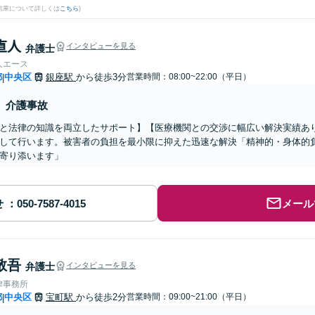
結果について詳しくは
こちら
)
 直人
インタビューを見る
弁護士
人エース
都
中央区
銀座駅
から徒歩3分
営業時間：08:00~22:00（平日）
|
介護事故
と法律の知識を両立したサポート】【医療機関との交渉に幅広い解決実績あ
して行います。被害者の負担を最小限に抑えた迅速な解決「精神的・身体的
寄り添います」
せ
メール
敬吾
弁護士
インタビューを見る
律事務所
都
中央区
宝町駅
から徒歩2分
営業時間：09:00~21:00（平日）
|