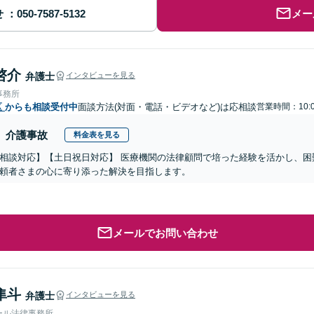
せ
メー
啓介
弁護士
インタビューを見る
事務所
区
からも相談受付中
面談方法(対面・電話・ビデオなど)は応相談
営業時間：10:0
介護事故
料金表を見る
相談対応】【土日祝日対応】 医療機関の法律顧問で培った経験を活かし、困
頼者さまの心に寄り添った解決を目指します。
メールでお問い合わせ
隼斗
弁護士
インタビューを見る
ール法律事務所