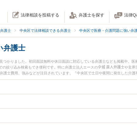
法律相談を投稿する
弁護士を探す
法律Q
弁護士
中央区で法律相談できる弁護士
中央区で医療・介護問題に強い弁
い弁護士
名見つかりました。初回面談無料や休日面談に対応している弁護士なども掲載中。医
の絞り込み検索もでき便利です。特に弁護士法人エースの𫝆城 直人弁護士や玄界
や弁護士費用、強みなどが注目されています。『中央区で土日や夜間に発生した介護
くの弁護士を検索したい』『初回相談無料で介護事故を法律相談できる中央区内の