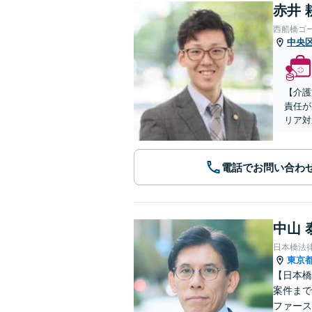
赤井 
西船橋ゴ
中央
【介護
責任が
リア対
電話でお問い合わ
中山 
日本橋法
東京
【日本橋
案件まで
ファース