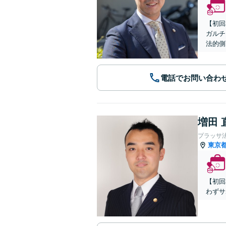
【初回
ガルチ
法的側
電話でお問い合わ
増田 
プラッサ
東京
【初回
わずサ