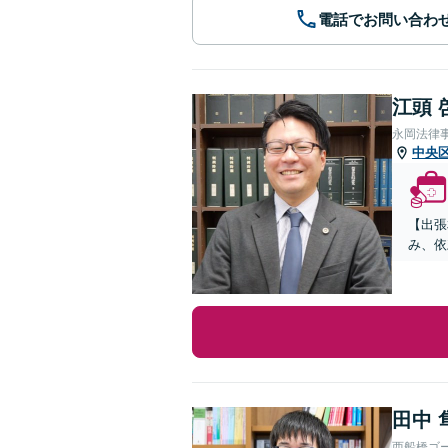
電話でお問い合わ
江頭 
永岡法律
中央
【出張
み、依
田中 
西船橋ゴ