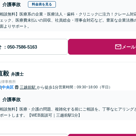
介護事故
料金表を見る
相談無料】医療系の企業・医療法人・歯科・クリニックに注力！クレーム対
ェック、医療費未払いの回収、社員総会・理事会対応など。豊富な企業法務
面よりサポート。
せ
メール
直毅
弁護士
法律事務所
都
中央区
三越前駅
から徒歩1分
営業時間：09:30~18:00（平日）
|
介護事故
相談無料】医療・介護の問題、複雑化する前にご相談を。丁寧なヒアリング
ポートします。【WEB面談可｜三越前駅1分】