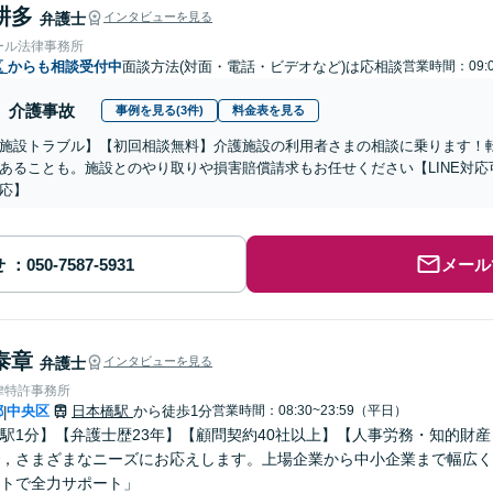
耕多
弁護士
インタビューを見る
ール法律事務所
区
からも相談受付中
面談方法(対面・電話・ビデオなど)は応相談
営業時間：09:0
介護事故
事例を見る(3件)
料金表を見る
施設トラブル】【初回相談無料】介護施設の利用者さまの相談に乗ります！
あることも。施設とのやり取りや損害賠償請求もお任せください【LINE対
応】
せ
メール
泰章
弁護士
インタビューを見る
律特許事務所
都
中央区
日本橋駅
から徒歩1分
営業時間：08:30~23:59（平日）
|
駅1分】【弁護士歴23年】【顧問契約40社以上】【人事労務・知的財
，さまざまなニーズにお応えします。上場企業から中小企業まで幅広く
トで全力サポート」