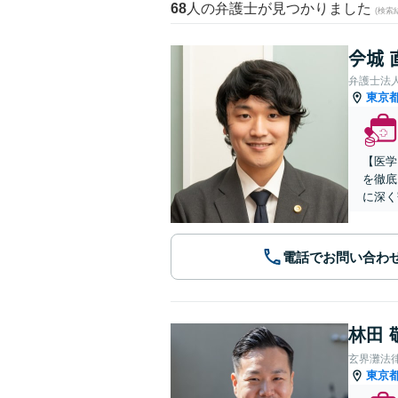
68
人の弁護士が見つかりました
(検索
𫝆城
弁護士法
東京
【医学
を徹底
に深く
電話でお問い合わ
林田 
玄界灘法
東京