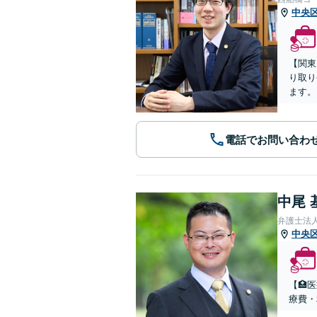
中央
【関東
り取り
ます。
電話でお問い合わ
中尾 
弁護士法
中央
【🏥
療費・