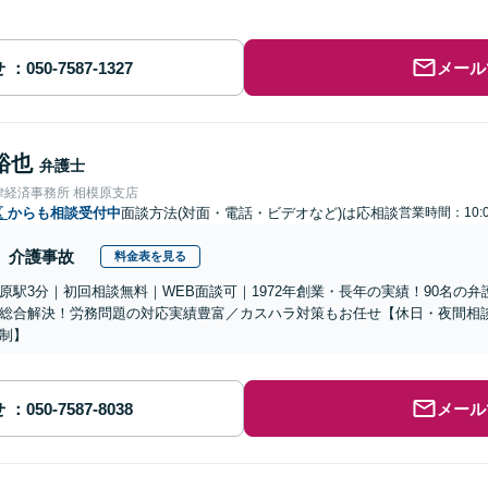
せ
メール
裕也
弁護士
律経済事務所 相模原支店
区
からも相談受付中
面談方法(対面・電話・ビデオなど)は応相談
営業時間：10:0
介護事故
料金表を見る
原駅3分｜初回相談無料｜WEB面談可｜1972年創業・長年の実績！90名の
総合解決！労務問題の対応実績豊富／カスハラ対策もお任せ【休日・夜間相
制】
せ
メール