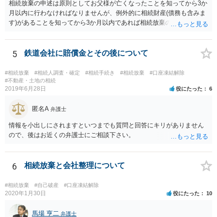
相続放棄の申述は原則としてお父様が亡くなったことを知ってから3か
月以内に行わなければなりませんが、例外的に相続財産(債務も含みま
す)があることを知ってから3か月以内であれば相続放棄の申述が認め
られる可能性もありますので、通知が届いたのが3か月以内の話なので
したら、早急に家裁に行って相続放棄の申述をしたい旨告げて必要な
書類を提出されることをおすすめいたします。 なお、お父様の債務が
5
鉄道会社に賠償金とその後について
他にもあるかもしれないというリスクを考えますと、相続放棄の申述
にあたっては、法テラスの無料相談等を利用して弁護士に相談するこ
#相続放棄
#相続人調査・確定
#相続手続き
#相続放棄
#口座凍結解除
とも十分考えられるかと存じます。また、ご記載いただいた事実関係
#不動産・土地の相続
2019年6月28日
役にたった
6
を拝見するかぎり、再婚相手のかたは既に相続放棄をされている可能
性があるかもしれません。
匿名A
弁護士
情報を小出しにされますといつまでも質問と回答にキリがありません
ので、後はお近くの弁護士にご相談下さい。
6
相続放棄と会社整理について
#相続放棄
#自己破産
#口座凍結解除
2020年1月30日
役にたった
10
馬場 亨二
弁護士