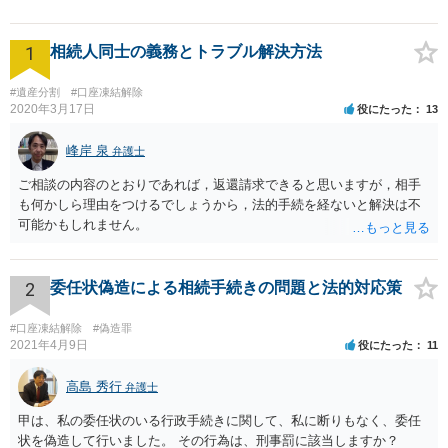
1
相続人同士の義務とトラブル解決方法
#遺産分割
#口座凍結解除
2020年3月17日
役にたった
13
峰岸 泉
弁護士
ご相談の内容のとおりであれば，返還請求できると思いますが，相手
も何かしら理由をつけるでしょうから，法的手続を経ないと解決は不
可能かもしれません。
2
委任状偽造による相続手続きの問題と法的対応策
#口座凍結解除
#偽造罪
2021年4月9日
役にたった
11
高島 秀行
弁護士
甲は、私の委任状のいる行政手続きに関して、私に断りもなく、委任
状を偽造して行いました。 その行為は、刑事罰に該当しますか？