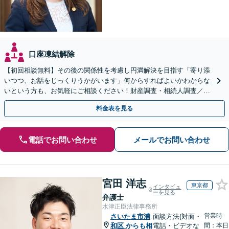
口座凍結解除
【初回相談無料】その後の関係性を考慮し円満解決を目指す「寄り添
いつつ、お話をじっくりうかがいます」何からすればよいかわからな
いという方も、お気軽にご相談ください！財産調査・相続人調査／相
続放棄／使い込み／遺留分侵害額請求ほか
料金表を見る
電話でお問い合わせ
メールでお問い合わせ
宮田 洋志
東京都
インタビュ
ーを見る
弁護士
水津正臣法律事務所
営業時
さいたま市浦
面談方法(対面・
和区
からも相
電話・ビデオな
間：本日