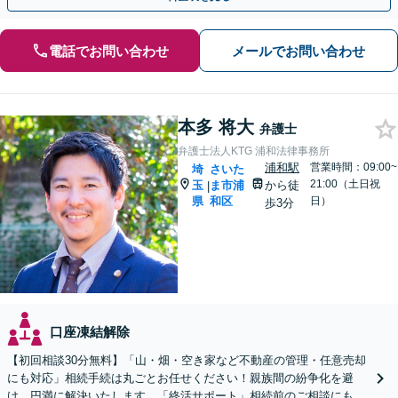
電話でお問い合わせ
メールでお問い合わせ
本多 将大
弁護士
弁護士法人KTG 浦和法律事務所
浦和駅
営業時間：09:00~
埼
さいた
21:00（土日祝
玉
ま市浦
から徒
|
県
和区
日）
歩3分
口座凍結解除
【初回相談30分無料】「山・畑・空き家など不動産の管理・任意売却
にも対応」相続手続は丸ごとお任せください！親族間の紛争化を避
け、円満に解決いたします。「終活サポート」相続前のご相談にも対