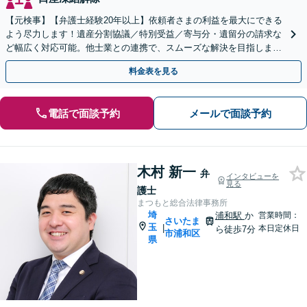
【元検事】【弁護士経験20年以上】依頼者さまの利益を最大にできる
よう尽力します！遺産分割協議／特別受益／寄与分・遺留分の請求な
ど幅広く対応可能。他士業との連携で、スムーズな解決を目指しま
す。お早めにご相談ください【初回相談無料】
料金表を見る
電話で面談予約
メールで面談予約
木村 新一
弁
インタビューを
見る
護士
まつもと総合法律事務所
埼
浦和駅
か
営業時間：
さいたま
玉
|
本日定休日
ら徒歩7分
市浦和区
県