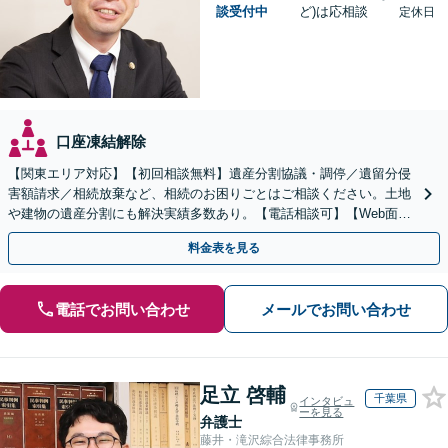
談受付中
ど)は応相談
定休日
口座凍結解除
【関東エリア対応】【初回相談無料】遺産分割協議・調停／遺留分侵
害額請求／相続放棄など、相続のお困りごとはご相談ください。土地
や建物の遺産分割にも解決実績多数あり。【電話相談可】【Web面談
可】遺言書作成や財産の整理など生前対策もサポート
料金表を見る
電話でお問い合わせ
メールでお問い合わせ
足立 啓輔
千葉県
インタビュ
ーを見る
弁護士
藤井・滝沢綜合法律事務所