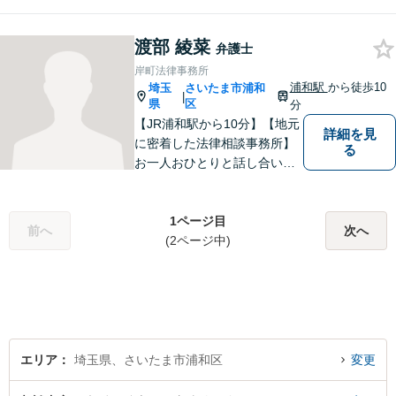
いたします。「こんなんこと
で弁護士に相談していいのか
分からない」という方も多い
渡部 綾菜
弁護士
と思いますが、皆さんが話し
岸町法律事務所
やすい環境を整えております
浦和駅
から徒歩10
埼玉
さいたま市浦和
|
ので、お気軽にご相談くださ
県
区
分
い。
【JR浦和駅から10分】【地元
詳細を見
に密着した法律相談事務所】
る
お一人おひとりと話し合い、
その方の希望に沿った提案を
行っております。お役に立て
ることがあれば、ぜひお手伝
1ページ目
前へ
次へ
いさせてください。【平日21
(2ページ中)
時まで対応可】
エリア
埼玉県、さいたま市浦和区
変更