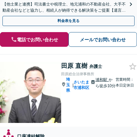
【他士業と連携】司法書士や税理士、地元浦和の不動産会社、大手不
動産会社などと協力し、相続人が納得できる解決策をご提案【遺言書
作成】トラブルを予測したうえで作成・執行【浦和駅2分】
料金表を見る
電話でお問い合わせ
メールでお問い合わせ
田原 直樹
弁護士
田原総合法律事務所
埼
浦和駅
か
営業時間：
さいたま
玉
|
本日定休日
ら徒歩10分
市浦和区
県
口座凍結解除