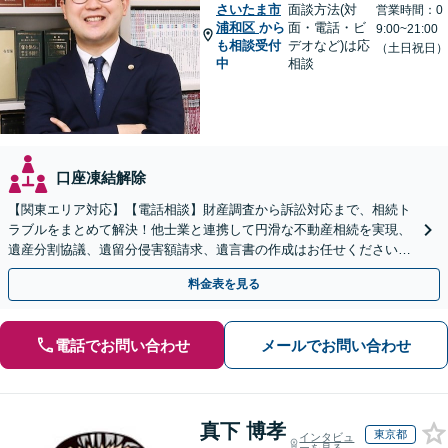
さいたま市
面談方法(対
営業時間：0
浦和区
から
面・電話・ビ
9:00~21:00
も相談受付
デオなど)は応
（土日祝日）
中
相談
口座凍結解除
【関東エリア対応】【電話相談】財産調査から訴訟対応まで、相続ト
ラブルをまとめて解決！他士業と連携して円滑な不動産相続を実現、
遺産分割協議、遺留分侵害額請求、遺言書の作成はお任せください。
明確な料金体系【オンライン面談可能】
料金表を見る
電話でお問い合わせ
メールでお問い合わせ
真下 博孝
東京都
インタビュ