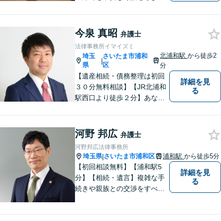
う、わかりやすくご説明する
ことを心がけています。 難し
く感じがちな法律問題も、少
今泉 真昭
弁護士
しずつ一緒に整理していきま
法律事務所イマイズミ
しょう。
北浦和駅
から徒歩2
埼玉
さいたま市浦和
|
県
区
分
【遺産相続・債務整理は初回
詳細を見
３０分無料相談】【JR北浦和
る
駅西口より徒歩２分】あなた
の悩み、法律事務所イマイズ
ミがお預かりします。あなた
の代わりに悩み、考え、解決
河野 邦広
弁護士
策をご提案します。
河野邦広法律事務所
埼玉県
さいたま市浦和区
浦和駅
から徒歩5分
|
【初回相談無料】【浦和駅5
詳細を見
分】【相続・遺言】複雑な手
る
続きや親族との交渉をすべて
代行【交通事故】保険会社勤
務の経験を活かし相手の判断