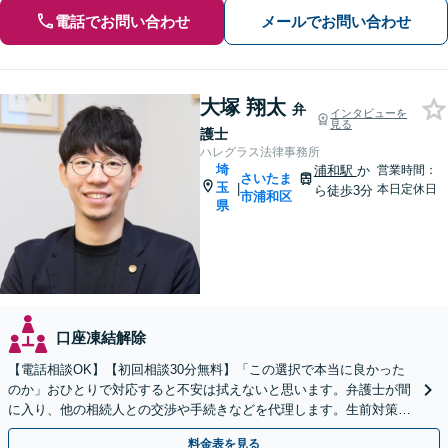
電話でお問い合わせ
メールでお問い合わせ
大塚 翔太
弁
インタビューを
見る
護士
ハレグラス法律事務所
埼
浦和駅
か
営業時間：
さいたま
玉
|
本日定休日
ら徒歩3分
市浦和区
県
口座凍結解除
【電話相談OK】【初回相談30分無料】「この選択で本当に良かった
のか」おひとりで対応すると不安は拭えないと思います。弁護士が間
に入り、他の相続人との交渉や手続きなどを代理します。生前対策か
ら死後のトラブルまでご相談ください【浦和駅3分】
料金表を見る