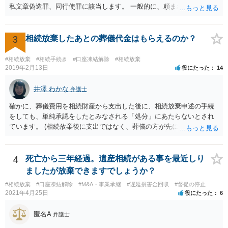
私文章偽造罪、同行使罪に該当します。 一般的に、頼まれた（委任さ
れた）人は、行政に提出する委任状の署名を偽造できるのでしょう
か？ 委任状を偽造して使用することはまでは依頼の範囲ではない
ので できないと思います。
3
相続放棄したあとの葬儀代金はもらえるのか？
#相続放棄
#相続手続き
#口座凍結解除
#相続放棄
2019年2月13日
役にたった
14
井澤 わかな
弁護士
確かに、葬儀費用を相続財産から支出した後に、相続放棄申述の手続
をしても、単純承認をしたとみなされる「処分」にあたらないとされ
ています。 (相続放棄後に支出ではなく、葬儀の方が先に来るのが通常
だと思いますので、葬儀→葬儀費用を相続財産から支出→相続放棄申
述の手続ということだと思いますが) ただ、葬儀費用ならいくらでもよ
いということではなく、身分相応の、社会的儀式として当然認められ
4
死亡から三年経過。遺産相続がある事を最近しり
る程度の金額に留まると考えた方がよいです。 もし、相続人の皆さん
ましたが放棄できますでしょうか？
に葬儀費用を支出する経済力がなく、質素な葬儀を行った費用であれ
#相続放棄
#口座凍結解除
#M&A・事業承継
#遅延損害金回収
#督促の停止
ば相続財産から支出しても単純承認と認められない可能性が高いの
2021年4月25日
役にたった
6
で、相続放棄申述が受理される可能性も高いと思います。
匿名A
弁護士