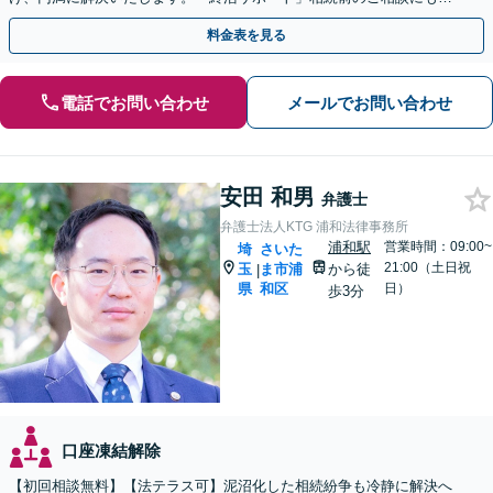
応いたします【休日・夜間面談可】【浦和駅2分】
料金表を見る
電話でお問い合わせ
メールでお問い合わせ
安田 和男
弁護士
弁護士法人KTG 浦和法律事務所
浦和駅
営業時間：09:00~
埼
さいた
21:00（土日祝
玉
ま市浦
から徒
|
県
和区
日）
歩3分
口座凍結解除
【初回相談無料】【法テラス可】泥沼化した相続紛争も冷静に解決へ