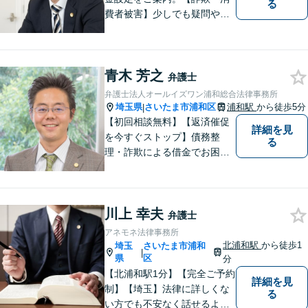
る
費者被害】少しでも疑問や不
安を感じた場合はすぐにご相
談を。【不動産・住まい】幅
広い問題に対応しています。
青木 芳之
【刑事事件】スピーディーな
弁護士
接見を重視！少年事件は子ど
弁護士法人オールイズワン浦和総合法律事務所
もたちの将来を見据えてサポ
埼玉県
さいたま市浦和区
浦和駅
から徒歩5分
|
ート。
【初回相談無料】【返済催促
詳細を見
を今すぐストップ】債務整
る
理・詐欺による借金でお困り
の方はお早めにご相談くださ
い。多くのお客様から高評価
をいただいています。【浦和
川上 幸夫
駅5分】【プライバシー配慮】
弁護士
【平日22時・土日祝20時ま
アネモネ法律事務所
で】【弁護士歴10年以上】
北浦和駅
から徒歩1
埼玉
さいたま市浦和
|
県
区
分
【北浦和駅1分】【完全ご予約
詳細を見
制】【埼玉】法律に詳しくな
る
い方でも不安なく話せるよ