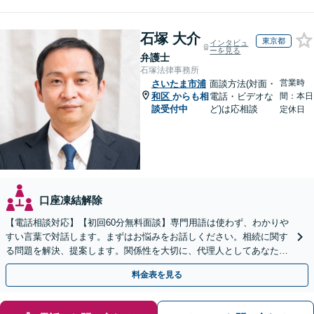
石塚 大介
東京都
インタビュ
ーを見る
弁護士
石塚法律事務所
営業時
さいたま市浦
面談方法(対面・
和区
からも相
電話・ビデオな
間：本日
談受付中
ど)は応相談
定休日
口座凍結解除
【電話相談対応】【初回60分無料面談】専門用語は使わず、わかりや
すい言葉で対話します。まずはお悩みをお話しください。相続に関す
る問題を解決、提案します。関係性を大切に、代理人としてあなたの
利益を守ります【夜間休日対応】【カード利用可】
料金表を見る