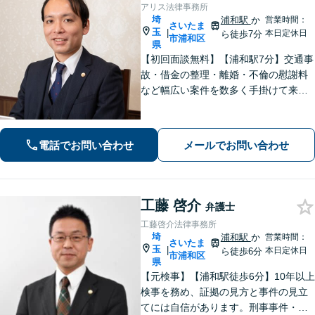
アリス法律事務所
埼
浦和駅
か
営業時間：
さいたま
玉
|
本日定休日
ら徒歩7分
市浦和区
県
【初回面談無料】【浦和駅7分】交通事
故・借金の整理・離婚・不倫の慰謝料
など幅広い案件を数多く手掛けて来ま
した。いかなる事案でも核心を押さえ
ること、お話の中からポイントを掘り
出すことを心がけています。まずはご
電話でお問い合わせ
メールでお問い合わせ
相談ください。
工藤 啓介
弁護士
工藤啓介法律事務所
埼
浦和駅
か
営業時間：
さいたま
玉
|
本日定休日
ら徒歩6分
市浦和区
県
【元検事】【浦和駅徒歩6分】10年以上
検事を務め、証拠の見方と事件の見立
てには自信があります。刑事事件・離