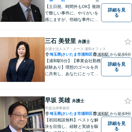
分
【土日祝、時間外もOK】複雑
詳細を見
で難しい事件に、やりがいを
る
感じますが、些細な事件にも
丁寧に対応します。コンサル
ティング会社での経験から、
会社経営、経理・税務などに
三石 美登里
弁護士
も詳しく、きめ細かく対応致
弁護士法人ユア・エース 浦和オフィス
します。刑事事件にも力を入
埼玉県
さいたま市浦和区
浦和駅
から徒歩6分
|
れています。
【浦和駅6分】【事業会社勤務
詳細を見
経験あり】理想のゴールを共
る
に共有し、あなたにとって最
善の解決を目指し迅速に対応
してまいります。債務整理・
交通事故に強みを持つ弁護
早坂 英雄
士。まずはお気軽にご相談く
弁護士
ださい。【電話・メール相談
早坂法律事務所
OK】
埼玉県
さいたま市浦和区
浦和駅
から徒歩9分
|
【初回相談無料】ベストな解
詳細を見
決を目指し、経験と実績を駆
る