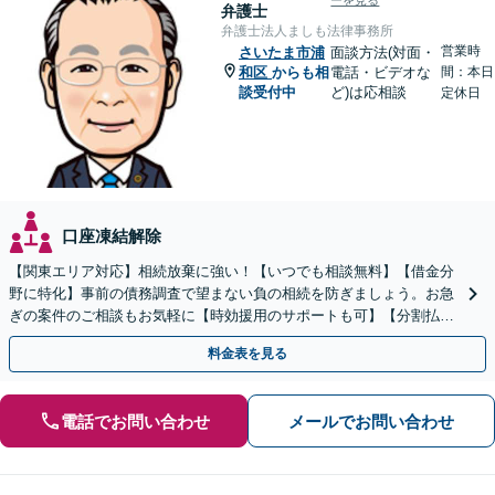
ーを見る
弁護士
弁護士法人ましも法律事務所
営業時
さいたま市浦
面談方法(対面・
和区
からも相
電話・ビデオな
間：本日
談受付中
ど)は応相談
定休日
口座凍結解除
【関東エリア対応】相続放棄に強い！【いつでも相談無料】【借金分
野に特化】事前の債務調査で望まない負の相続を防ぎましょう。お急
ぎの案件のご相談もお気軽に【時効援用のサポートも可】【分割払い
利用可】【休日電話相談可能】
料金表を見る
電話でお問い合わせ
メールでお問い合わせ