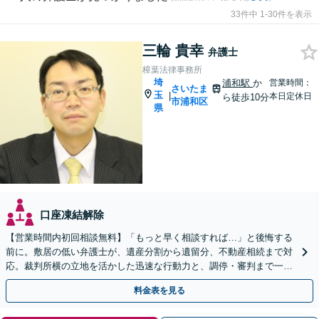
33件中 1-30件を表示
三輪 貴幸
弁護士
樟葉法律事務所
埼
浦和駅
か
営業時間：
さいたま
玉
|
本日定休日
ら徒歩10分
市浦和区
県
口座凍結解除
【営業時間内初回相談無料】「もっと早く相談すれば…」と後悔する
前に。敷居の低い弁護士が、遺産分割から遺留分、不動産相続まで対
応。裁判所横の立地を活かした迅速な行動力と、調停・審判まで一貫
対応できるのが強みです。埼玉県内出張も可能です。
料金表を見る