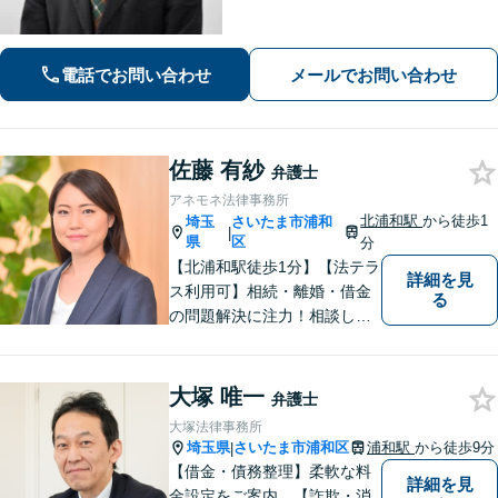
婚等の家事事件・企業法務のご相談を
お受けしております。まずはお問い合
わせ下さい。
電話でお問い合わせ
メールでお問い合わせ
佐藤 有紗
弁護士
アネモネ法律事務所
北浦和駅
から徒歩1
埼玉
さいたま市浦和
|
県
区
分
【北浦和駅徒歩1分】【法テラ
詳細を見
ス利用可】相続・離婚・借金
る
の問題解決に注力！相談して
よかったと思っていただける
よう、お話をしっかり伺い、
具体的なアドバイスを行うよ
大塚 唯一
弁護士
う心がけております。 新たな
大塚法律事務所
人生の第一歩を全力でサポー
埼玉県
さいたま市浦和区
浦和駅
から徒歩9分
|
トいたしますので、ぜひご相
【借金・債務整理】柔軟な料
詳細を見
談ください。
金設定をご案内。【詐欺・消