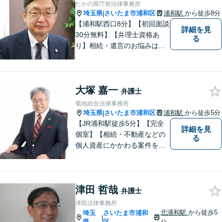
たかの県庁前法律事務所
主さまからのご相談に注力
埼玉県
さいたま市浦和区
浦和駅
から徒歩8分
|
【初回面談無料】
【浦和駅西口8分】【初回面談
詳細を見
30分無料】【弁理士資格あ
る
り】相続・遺言のお悩みはお
任せください。経験豊富な弁
護士が、他士業とも必要に応
じて連携し、事案に即した最
大塚 嘉一
善の解決を全力で目指しま
弁護士
す。【夜間・土日相談可】
菊地総合法律事務所
埼玉県
さいたま市浦和区
浦和駅
から徒歩5分
|
【JR浦和駅徒歩5分】【完全
詳細を見
個室】【相続・不動産などの
る
個人資産にかかわる案件を多
数解決】問題がしかるべき方
向に向かうよう全力でサポー
トさせていただきます。 ぜひ
津田 哲哉
お気軽にご相談ください。
弁護士
津田法律事務所
北浦和駅
から徒歩5
埼玉
さいたま市浦和
|
県
区