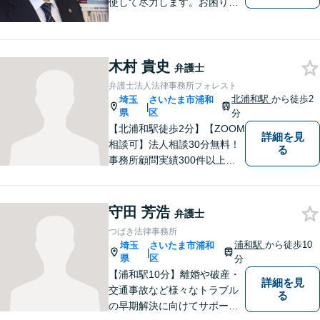
使して尽力します。お困りの
方はお気軽にご相談くださ
い。
木村 貴史
弁護士
弁護士法人法律事務所フォレスト
北浦和駅
から徒歩2
埼玉
さいたま市浦和
|
県
区
分
【北浦和駅徒歩2分】【ZOOM
詳細を見
相談可】法人相談30分無料！
る
事務所顧問実績300件以上！
お一人お一人の抱える問題を
的確に把握し、ご意向に沿え
るよう尽力いたします！業種
守田 芳浩
弁護士
ごとに専門化したチームでの
つばき法律事務所
サポート体制あり！ぜひ一度
浦和駅
から徒歩10
埼玉
さいたま市浦和
|
ご相談ください。
県
区
分
【浦和駅10分】離婚や破産・
詳細を見
交通事故など様々なトラブル
る
の早期解決に向けてサポート