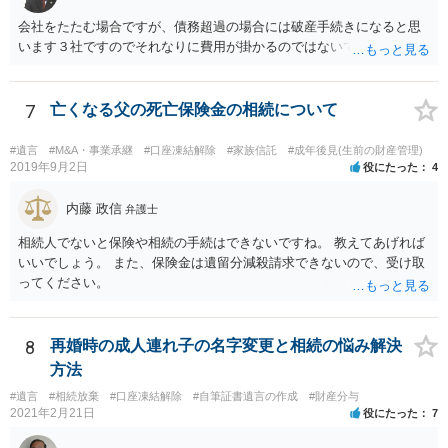
会社をたたむ場合ですが、債務超過の場合には破産手続きになると思
います３社ですのでそれなりに費用が掛かるのではないでしょうか。
7
亡くなる父の死亡保険金の相続について
#遺言
#M&A・事業承継
#口座凍結解除
#家族信託
#成年後見(生前の財産管理)
2019年9月2日
役にたった
4
内藤 政信
弁護士
相続人でないと保険や相続の手続はできないですね。 教えてあげれば
いいでしょう。 また、保険金は遺留分減殺請求できないので、受け取
ってください。
8
再婚時の成人連れ子の名字変更と相続の悩み解決
方法
#遺言
#相続放棄
#口座凍結解除
#自筆証書遺言の作成
#財産分与
2021年2月21日
役にたった
7