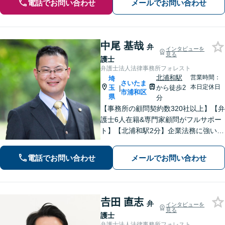
電話でお問い合わせ
メールでお問い合わせ
中尾 基哉
弁
インタビューを
見る
護士
弁護士法人法律事務所フォレスト
北浦和駅
営業時間：
埼
さいたま
本日定休日
玉
から徒歩2
|
市浦和区
県
分
【事務所の顧問契約数320社以上】【弁
護士6人在籍&専門家顧問がフルサポー
ト】【北浦和駅2分】企業法務に強い弁
護士が労働雇用、債権回収、刑事、不
動産などに対応します。中小企業さ
電話でお問い合わせ
メールでお問い合わせ
ま、個人事業主さまからのご相談に注
力【初回面談無料】
𠮷田 直志
弁
インタビューを
見る
護士
弁護士法人法律事務所フォレスト