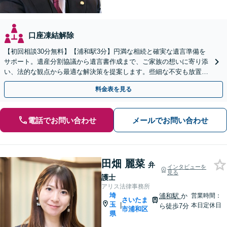
口座凍結解除
【初回相談30分無料】【浦和駅3分】円満な相続と確実な遺言準備を
サポート。遺産分割協議から遺言書作成まで、ご家族の想いに寄り添
い、法的な観点から最適な解決策を提案します。些細な不安も放置せ
ず、親族間のトラブルに発展する前にまずは弁護士へ
料金表を見る
電話でお問い合わせ
メールでお問い合わせ
田畑 麗菜
弁
インタビューを
見る
護士
アリス法律事務所
埼
浦和駅
か
営業時間：
さいたま
玉
|
本日定休日
ら徒歩7分
市浦和区
県