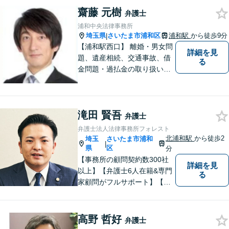
基準を理解して交渉【企業法
齋藤 元樹
務】ビジネスの経験を活かし
弁護士
現実的なサポートを提供【夜
浦和中央法律事務所
間休日対応可】
埼玉県
さいたま市浦和区
浦和駅
から徒歩9分
|
【浦和駅西口】 離婚・男女問
詳細を見
題、遺産相続、交通事故、借
る
金問題・過払金の取り扱いが
豊富です。 弁護士費用も明瞭
かつリーズナブルに設定して
います。 まずはお気軽にお問
滝田 賢吾
い合わせ下さい！
弁護士
弁護士法人法律事務所フォレスト
北浦和駅
から徒歩2
埼玉
さいたま市浦和
|
県
区
分
【事務所の顧問契約数300社
詳細を見
以上】【弁護士6人在籍&専門
る
家顧問がフルサポート】【北
浦和駅2分】企業法務に強い弁
護士が労働雇用、債権回収、
商取引問題などに対応しま
高野 哲好
弁護士
す。中小企業さま、個人事業