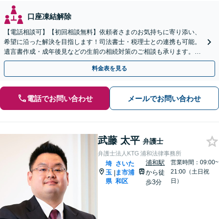
口座凍結解除
【電話相談可】【初回相談無料】依頼者さまのお気持ちに寄り添い、
希望に沿った解決を目指します！司法書士・税理士との連携も可能。
遺言書作成・成年後見などの生前の相続対策のご相談も承ります。
【夜間／休日の相談可能】
料金表を見る
電話でお問い合わせ
メールでお問い合わせ
武藤 太平
弁護士
弁護士法人KTG 浦和法律事務所
浦和駅
営業時間：09:00~
埼
さいた
21:00（土日祝
玉
ま市浦
から徒
|
県
和区
日）
歩3分