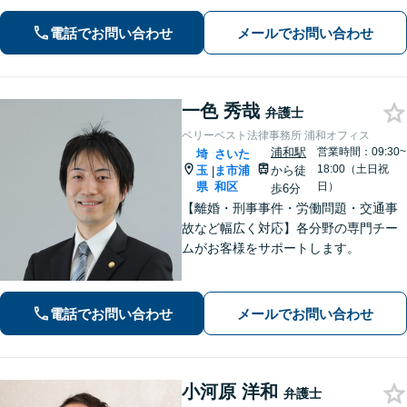
以上の交通事故の実績あり。ご相談、
解決まで全て弁護士が対応し、負担を
電話でお問い合わせ
メールでお問い合わせ
軽減します【北浦和駅7分】
一色 秀哉
弁護士
ベリーベスト法律事務所 浦和オフィス
浦和駅
営業時間：09:30~
埼
さいた
18:00（土日祝
玉
ま市浦
から徒
|
県
和区
日）
歩6分
【離婚・刑事事件・労働問題・交通事
故など幅広く対応】各分野の専門チー
ムがお客様をサポートします。
電話でお問い合わせ
メールでお問い合わせ
小河原 洋和
弁護士