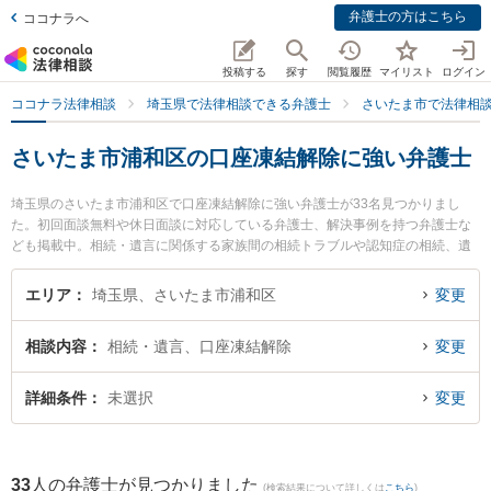
弁護士の方はこちら
ココナラへ
投稿する
探す
閲覧履歴
マイリスト
ログイン
ココナラ法律相談
埼玉県で法律相談できる弁護士
さいたま市で法律相
さいたま市浦和区の口座凍結解除に強い弁護士
埼玉県のさいたま市浦和区で口座凍結解除に強い弁護士が33名見つかりまし
た。初回面談無料や休日面談に対応している弁護士、解決事例を持つ弁護士な
ども掲載中。相続・遺言に関係する家族間の相続トラブルや認知症の相続、遺
産分割等の細かな分野での絞り込み検索もでき便利です。特に樟葉法律事務所
の三輪 貴幸弁護士やハレグラス法律事務所の大塚 翔太弁護士、弁護士法人KTG
エリア
埼玉県、さいたま市浦和区
変更
浦和法律事務所の本多 将大弁護士のプロフィール情報や弁護士費用、強みなど
が注目されています。『さいたま市浦和区で土日や夜間に発生した口座凍結解
相談内容
相続・遺言、口座凍結解除
変更
除のトラブルを今すぐに弁護士に相談したい』『口座凍結解除のトラブル解決
の実績豊富な近くの弁護士を検索したい』『初回相談無料で口座凍結解除を法
律相談できるさいたま市浦和区内の弁護士に相談予約したい』などでお困りの
詳細条件
未選択
変更
相談者さんにおすすめです。
33
人の弁護士が見つかりました
(検索結果について詳しくは
こちら
)