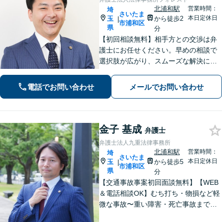
北浦和駅
営業時間：
埼
さいたま
本日定休日
玉
から徒歩2
|
市浦和区
県
分
【初回相談無料】相手方との交渉は弁
護士にお任せください。早めの相談で
選択肢が広がり、スムーズな解決につ
ながります。【不貞慰謝料請求の経験
豊富】【示談成功・不起訴獲得の実績
電話でお問い合わせ
メールでお問い合わせ
豊富】あなたの権利を守り、最善の結
果を目指します「少年事件の実績多
数」
金子 基成
弁護士
弁護士法人九重法律事務所
北浦和駅
営業時間：
埼
さいたま
本日定休日
玉
から徒歩5
|
市浦和区
県
分
【交通事故事案初回面談無料】【WEB
＆電話相談OK】むち打ち・物損など軽
微な事故〜重い障害・死亡事故まで、
豊富な対応実績。弁護士3名で3,000件