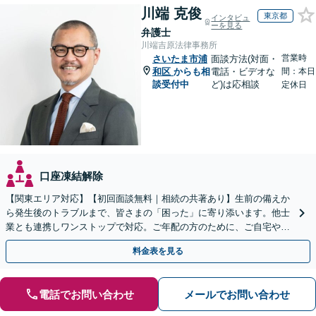
川端 克俊
東京都
インタビュ
ーを見る
弁護士
川端吉原法律事務所
営業時
さいたま市浦
面談方法(対面・
和区
からも相
電話・ビデオな
間：本日
談受付中
ど)は応相談
定休日
口座凍結解除
【関東エリア対応】【初回面談無料｜相続の共著あり】生前の備えか
ら発生後のトラブルまで、皆さまの「困った」に寄り添います。他士
業とも連携しワンストップで対応。ご年配の方のために、ご自宅やご
近所への出張相談も実施【秘密厳守｜休日・夜間相談可】
料金表を見る
電話でお問い合わせ
メールでお問い合わせ