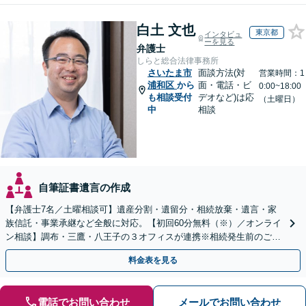
白土 文也
東京都
インタビュ
ーを見る
弁護士
しらと総合法律事務所
さいたま市
面談方法(対
営業時間：1
浦和区
から
面・電話・ビ
0:00~18:00
も相談受付
デオなど)は応
（土曜日）
中
相談
自筆証書遺言の作成
【弁護士7名／土曜相談可】遺産分割・遺留分・相続放棄・遺言・家
族信託・事業承継など全般に対応。【初回60分無料（※）／オンライ
ン相談】調布・三鷹・八王子の３オフィスが連携※相続発生前のご相
談など有料相談になるものもございます。
料金表を見る
電話でお問い合わせ
メールでお問い合わせ