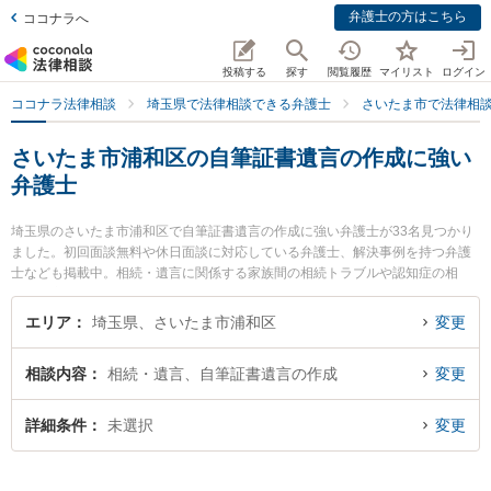
弁護士の方はこちら
ココナラへ
投稿する
探す
閲覧履歴
マイリスト
ログイン
ココナラ法律相談
埼玉県で法律相談できる弁護士
さいたま市で法律相
さいたま市浦和区の自筆証書遺言の作成に強い
弁護士
埼玉県のさいたま市浦和区で自筆証書遺言の作成に強い弁護士が33名見つかり
ました。初回面談無料や休日面談に対応している弁護士、解決事例を持つ弁護
士なども掲載中。相続・遺言に関係する家族間の相続トラブルや認知症の相
続、遺産分割等の細かな分野での絞り込み検索もでき便利です。特に弁護士法
人KTG 浦和法律事務所の安田 和男弁護士や田原総合法律事務所の田原 直樹弁
エリア
埼玉県、さいたま市浦和区
変更
護士、まつもと総合法律事務所の木村 新一弁護士のプロフィール情報や弁護士
費用、強みなどが注目されています。『さいたま市浦和区で土日や夜間に発生
相談内容
相続・遺言、自筆証書遺言の作成
変更
した自筆証書遺言の作成のトラブルを今すぐに弁護士に相談したい』『自筆証
書遺言の作成のトラブル解決の実績豊富な近くの弁護士を検索したい』『初回
相談無料で自筆証書遺言の作成を法律相談できるさいたま市浦和区内の弁護士
詳細条件
未選択
変更
に相談予約したい』などでお困りの相談者さんにおすすめです。