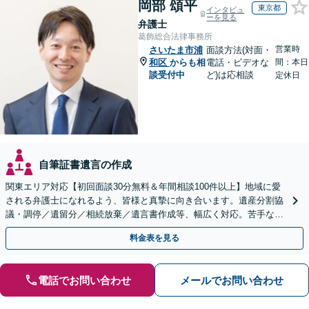
岡部 頌平
東京都
インタビュ
ーを見る
弁護士
葛飾総合法律事務所
営業時
さいたま市浦
面談方法(対面・
和区
からも相
電話・ビデオな
間：本日
談受付中
ど)は応相談
定休日
自筆証書遺言の作成
関東エリア対応【初回面談30分無料＆年間相談100件以上】地域に愛
される弁護士になれるよう、皆様と真摯に向き合います。遺産分割協
議・調停／遺留分／相続放棄／遺言書作成等、幅広く対応。苦手な親
族との交渉や書面作成等も◎【分かりやすい費用体系】
料金表を見る
電話でお問い合わせ
メールでお問い合わせ