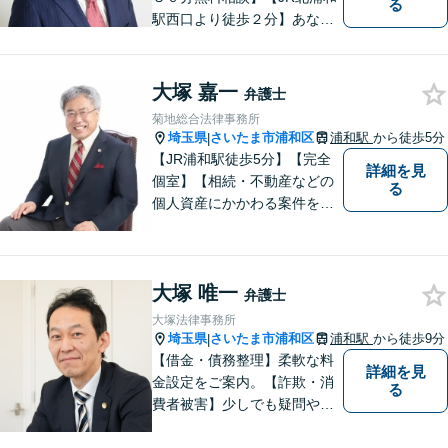
る
駅西口より徒歩２分】あなた
の悩み、法律事務所イマイズ
ミがお預かりします。あなた
の代わりに悩み、考え、解決
大塚 嘉一
弁護士
策をご提案します。
菊地総合法律事務所
埼玉県
さいたま市浦和区
浦和駅
から徒歩5分
|
【JR浦和駅徒歩5分】【完全
詳細を見
個室】【相続・不動産などの
る
個人資産にかかわる案件を多
数解決】問題がしかるべき方
向に向かうよう全力でサポー
トさせていただきます。 ぜひ
大塚 唯一
お気軽にご相談ください。
弁護士
大塚法律事務所
埼玉県
さいたま市浦和区
浦和駅
から徒歩9分
|
【借金・債務整理】柔軟な料
詳細を見
金設定をご案内。【詐欺・消
る
費者被害】少しでも疑問や不
安を感じた場合はすぐにご相