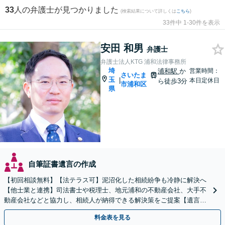
33
人の弁護士が見つかりました
(検索結果について詳しくは
こちら
)
33件中 1-30件を表示
安田 和男
弁護士
弁護士法人KTG 浦和法律事務所
埼
浦和駅
か
営業時間：
さいたま
玉
|
本日定休日
ら徒歩3分
市浦和区
県
自筆証書遺言の作成
【初回相談無料】【法テラス可】泥沼化した相続紛争も冷静に解決へ
【他士業と連携】司法書士や税理士、地元浦和の不動産会社、大手不
動産会社などと協力し、相続人が納得できる解決策をご提案【遺言書
作成】トラブルを予測したうえで作成・執行【浦和駅2分】
料金表を見る