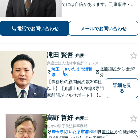
てには自信があります。刑事事件・離
婚等の家事事件・企業法務のご相談を
お受けしております。まずはお問い合
わせ下さい。
電話でお問い合わせ
メールでお問い合わせ
滝田 賢吾
弁護士
弁護士法人法律事務所フォレスト
北浦和駅
から徒歩2
埼玉
さいたま市浦和
|
県
区
分
【事務所の顧問契約数300社
詳細を見
以上】【弁護士6人在籍&専門
る
家顧問がフルサポート】【北
浦和駅2分】企業法務に強い弁
護士が労働雇用、債権回収、
商取引問題などに対応しま
高野 哲好
弁護士
す。中小企業さま、個人事業
たかの県庁前法律事務所
主さまからのご相談に注力
埼玉県
さいたま市浦和区
浦和駅
から徒歩8分
|
【初回面談無料】