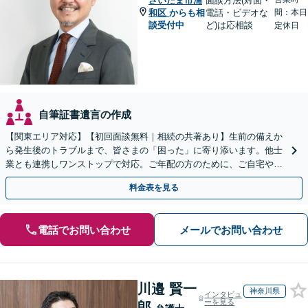
さいたま市浦
面談方法(対面・
和区
からも相
電話・ビデオな
間：本日
談受付中
ど)は応相談
定休日
自筆証書遺言の作成
【関東エリア対応】【初回面談無料｜相続の共著あり】生前の備えか
ら発生後のトラブルまで、皆さまの「困った」に寄り添います。他士
業とも連携しワンストップで対応。ご年配の方のために、ご自宅やご
近所への出張相談も実施【秘密厳守｜休日・夜間相談可】
料金表を見る
電話でお問い合わせ
メールでお問い合わせ
川邉 賢一
神奈川県
インタビュ
ーを見る
郎