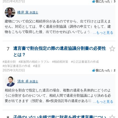
2021年4月27日
役にたった
3
るというよりも、遺言の効力を争う（遺言は無効だ）と主張する場合
がありえますが、その予防方法は、遺言者と面談してみないと判断が
峰岸 泉
弁護士
難しいです。
建物について伯父に相続持分があるのですから、出て行けとは言えま
せん。対応としては、早く遺産分割協議（調停の申立て）をして、建
物をこちらで取得した後、出て行かせればいいでしょう。 建物の固定
資産税については、持分に応じた負担が考えられますが、時効にかか
っていない部分については請求すればいいと思います。 なお、家賃に
ついては、お父様自身が遺産分割手続をしなかったのですから、あき
7
遺言書で割合指定の際の遺産協議分割書の必要性
らめるしかないと思います。
とは？
#遺産分割
#家族間の相続トラブル
#相続税対策
#公正証書遺言の作成
#自筆証書遺言の作成
#遺言
2025年3月23日
役にたった
2
清水 卓
弁護士
相続分を割合で指定した遺言の場合、複数の遺産を具体的にどうのよ
うに分割するのかについて、相続人間で遺産分割協議により決める必
要が出てきます（預貯金、株•投資信託等の遺産がある場合に、どの遺
産についても相続分の割合で分けるのか、預貯金はある相続人に、株•
投資信託は他の相続人にというような分け方をするのか等について
は、相続人間で遺産分割協議により決める必要があります）。
8
子供のいない夫婦で妻に財産を残す遺言書につい