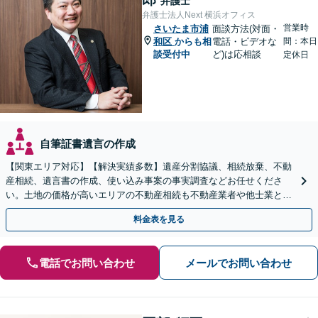
弁護士
弁護士法人Next 横浜オフィス
営業時
さいたま市浦
面談方法(対面・
和区
からも相
電話・ビデオな
間：本日
談受付中
ど)は応相談
定休日
自筆証書遺言の作成
【関東エリア対応】【解決実績多数】遺産分割協議、相続放棄、不動
産相続、遺言書の作成、使い込み事案の事実調査などお任せくださ
い。土地の価格が高いエリアの不動産相続も不動産業者や他士業と連
携し、適切かつ円滑に対応します【初回相談無料】
料金表を見る
電話でお問い合わせ
メールでお問い合わせ