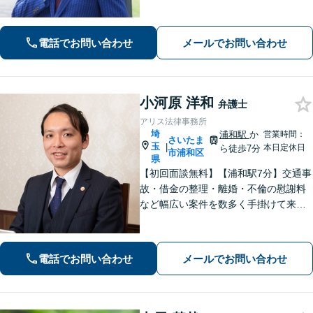
豊富な対応実績。弁護士3名で3,000件
以上の交通事故の実績あり。ご相談、
解決まで全て弁護士が対応し、負担を
電話でお問い合わせ
メールでお問い合わせ
軽減します【北浦和駅7分】
小河原 洋和
弁護士
アリス法律事務所
埼
浦和駅
か
営業時間：
さいたま
玉
|
本日定休日
ら徒歩7分
市浦和区
県
【初回面談無料】【浦和駅7分】交通事
故・借金の整理・離婚・不倫の慰謝料
など幅広い案件を数多く手掛けて来ま
した。いかなる事案でも核心を押さえ
ること、お話の中からポイントを掘り
出すことを心がけています。まずはご
電話でお問い合わせ
メールでお問い合わせ
相談ください。