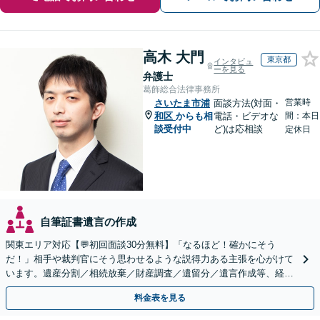
高木 大門
東京都
インタビュ
ーを見る
弁護士
葛飾総合法律事務所
営業時
さいたま市浦
面談方法(対面・
和区
からも相
電話・ビデオな
間：本日
談受付中
ど)は応相談
定休日
自筆証書遺言の作成
関東エリア対応【💬初回面談30分無料】「なるほど！確かにそう
だ！」相手や裁判官にそう思わせるような説得力ある主張を心がけて
います。遺産分割／相続放棄／財産調査／遺留分／遺言作成等、経験
豊富な事務所。複雑な手続を代行【年間相談100件以上】
料金表を見る