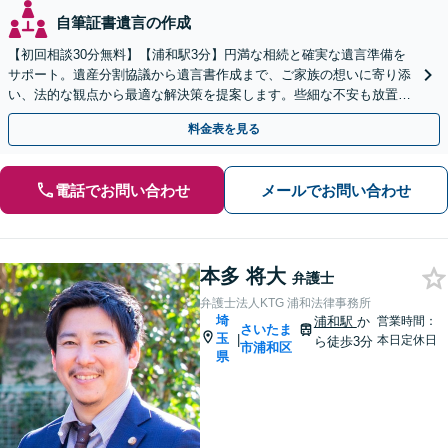
自筆証書遺言の作成
【初回相談30分無料】【浦和駅3分】円満な相続と確実な遺言準備を
サポート。遺産分割協議から遺言書作成まで、ご家族の想いに寄り添
い、法的な観点から最適な解決策を提案します。些細な不安も放置せ
ず、親族間のトラブルに発展する前にまずは弁護士へ
料金表を見る
電話でお問い合わせ
メールでお問い合わせ
本多 将大
弁護士
弁護士法人KTG 浦和法律事務所
埼
浦和駅
か
営業時間：
さいたま
玉
|
本日定休日
ら徒歩3分
市浦和区
県