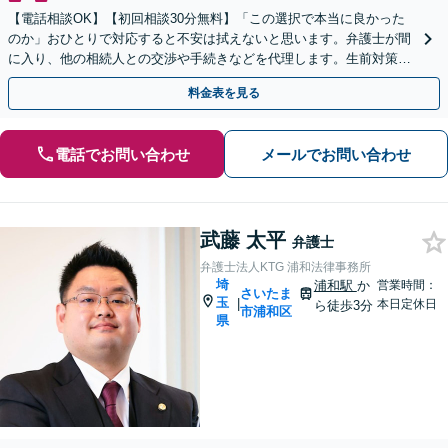
【電話相談OK】【初回相談30分無料】「この選択で本当に良かった
のか」おひとりで対応すると不安は拭えないと思います。弁護士が間
に入り、他の相続人との交渉や手続きなどを代理します。生前対策か
ら死後のトラブルまでご相談ください【浦和駅3分】
料金表を見る
電話でお問い合わせ
メールでお問い合わせ
武藤 太平
弁護士
弁護士法人KTG 浦和法律事務所
埼
浦和駅
か
営業時間：
さいたま
玉
|
本日定休日
ら徒歩3分
市浦和区
県