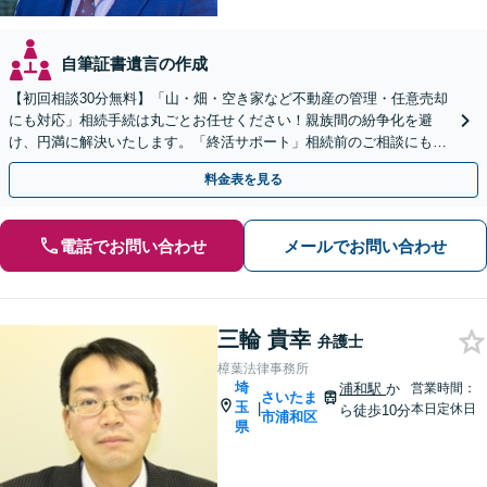
自筆証書遺言の作成
【初回相談30分無料】「山・畑・空き家など不動産の管理・任意売却
にも対応」相続手続は丸ごとお任せください！親族間の紛争化を避
け、円満に解決いたします。「終活サポート」相続前のご相談にも対
応いたします【休日・夜間面談可】【浦和駅2分】
料金表を見る
電話でお問い合わせ
メールでお問い合わせ
三輪 貴幸
弁護士
樟葉法律事務所
埼
浦和駅
か
営業時間：
さいたま
玉
|
本日定休日
ら徒歩10分
市浦和区
県