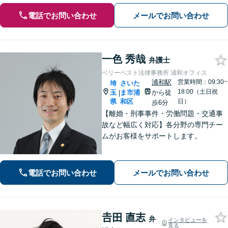
電話でお問い合わせ
メールでお問い合わせ
一色 秀哉
弁護士
ベリーベスト法律事務所 浦和オフィス
浦和駅
営業時間：09:30~
埼
さいた
18:00（土日祝
玉
ま市浦
から徒
|
県
和区
日）
歩6分
【離婚・刑事事件・労働問題・交通事
故など幅広く対応】各分野の専門チー
ムがお客様をサポートします。
電話でお問い合わせ
メールでお問い合わせ
𠮷田 直志
弁
インタビューを
見る