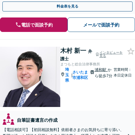
す。お早めにご相談ください【初回相談無料】
料金表を見る
電話で面談予約
メールで面談予約
木村 新一
弁
インタビューを
見る
護士
まつもと総合法律事務所
埼
浦和駅
か
営業時間：
さいたま
玉
|
本日定休日
ら徒歩7分
市浦和区
県
自筆証書遺言の作成
【電話相談可】【初回相談無料】依頼者さまのお気持ちに寄り添い、