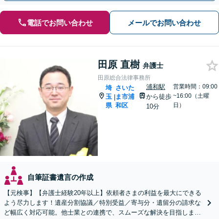
電話でお問い合わせ
メールでお問い合わせ
田原 直樹
弁護士
田原総合法律事務所
浦和駅
営業時間：09:00
埼
さいた
~16:00（土曜
玉
ま市浦
から徒歩
|
県
和区
日）
10分
自筆証書遺言の作成
【元検事】【弁護士経験20年以上】依頼者さまの利益を最大にできる
よう尽力します！遺産分割協議／特別受益／寄与分・遺留分の請求な
ど幅広く対応可能。他士業との連携で、スムーズな解決を目指しま