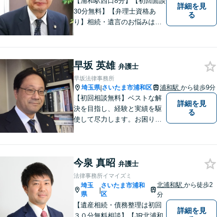
【浦和駅西口8分】【初回面談
詳細を見
30分無料】【弁理士資格あ
る
り】相続・遺言のお悩みはお
任せください。経験豊富な弁
護士が、他士業とも必要に応
じて連携し、事案に即した最
早坂 英雄
善の解決を全力で目指しま
弁護士
す。【夜間・土日相談可】
早坂法律事務所
埼玉県
さいたま市浦和区
浦和駅
から徒歩9分
|
【初回相談無料】ベストな解
詳細を見
決を目指し、経験と実績を駆
る
使して尽力します。お困りの
方はお気軽にご相談くださ
い。
今泉 真昭
弁護士
法律事務所イマイズミ
北浦和駅
から徒歩2
埼玉
さいたま市浦和
|
県
区
分
【遺産相続・債務整理は初回
詳細を見
３０分無料相談】【JR北浦和