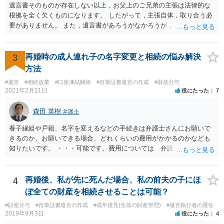
遺言書そのものが存在しない以上，お父上のご兄弟の主張は法律的な
根拠を全く欠くものになります。 したがって，主張自体，取り合う必
要がありません。 また，遺言書があろうがなかろうが，お父上のご兄
弟と面会しなければならない義務はもともとありません。 峰岸先生の
ご回答にもありますが， 代理人弁護士をたてて，その弁護士から相手
方に対して， ・相続に関する主張は法的根拠がなく，一切応じないこ
3
再婚時の成人連れ子の名字変更と相続の悩み解決
と ・今後一切の連絡をしてこないでほしいこと ・連絡を継続してくる
方法
ようであれば警察への通報や法的措置も辞さないこと などを記載した
#遺言
#相続放棄
#口座凍結解除
#自筆証書遺言の作成
#財産分与
書面を発送してもらうことがよろしいように思います。
2021年2月21日
役にたった
7
森田 英樹
弁護士
養子縁組や戸籍、名字を変えるなどの手続きは弁護士さんにお願いで
きるのか、お願いできる場合、どれくらいの費用がかかるのかなども
知りたいです。 ・・・可能です。費用については 弁護士と直接面談
の上 内容を確認し 協議の上個別に契約によって決まることになっ
ています。 やはり、成人した子のことまでごちゃごちゃ考えず、自分
の事だけ考えるべきなのでしょうか ・・・お子さんの事をまで含め良
4
再婚後、私が先に死んだ場合、私の前夫の子にほ
い解決案があればお悩みになるのは当然と言えば当然のことです。 彼
ぼ全ての財産を相続させることは可能？
と親子関係を結びたいと思っているが、名字は変えたくない・・・養
#財産分与
#自筆証書遺言の作成
#成年後見(生前の財産管理)
#遺言執行者の選任
子縁組の必要があり 氏も変更することになります。 しかし 彼は成人
2019年9月3日
役にたった
4
しているとは言え、自分の子と私の連れ子、全て平等にしたいと希