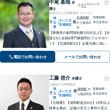
中尾 基哉
弁
インタビューを
見る
護士
弁護士法人法律事務所フォレスト
北浦和駅
営業時間：
埼
さいたま
本日定休日
玉
から徒歩2
|
市浦和区
県
分
【事務所の顧問契約数320社以上】【弁
護士6人在籍&専門家顧問がフルサポー
ト】【北浦和駅2分】企業法務に強い弁
護士が労働雇用、債権回収、刑事、不
動産などに対応します。中小企業さ
電話でお問い合わせ
メールでお問い合わせ
ま、個人事業主さまからのご相談に注
力【初回面談無料】
工藤 啓介
弁護士
工藤啓介法律事務所
埼
浦和駅
か
営業時間：
さいたま
玉
|
本日定休日
ら徒歩6分
市浦和区
県
【元検事】【浦和駅徒歩6分】10年以上
検事を務め、証拠の見方と事件の見立