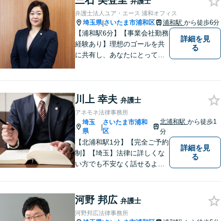
三石 美登里
弁護士
【平日22時・土日祝20時ま
弁護士法人ユア・エース 浦和オフィス
で】【弁護士歴10年以上】
埼玉県
さいたま市浦和区
浦和駅
から徒歩6分
|
【浦和駅6分】【事業会社勤務
詳細を見
経験あり】理想のゴールを共
る
に共有し、あなたにとって最
善の解決を目指し迅速に対応
してまいります。債務整理・
交通事故に強みを持つ弁護
川上 幸夫
士。まずはお気軽にご相談く
弁護士
ださい。【電話・メール相談
アネモネ法律事務所
OK】
北浦和駅
から徒歩1
埼玉
さいたま市浦和
|
県
区
分
【北浦和駅1分】【完全ご予約
詳細を見
制】【埼玉】法律に詳しくな
る
い方でも不安なく話せるよ
う、わかりやすくご説明する
ことを心がけています。 難し
く感じがちな法律問題も、少
河野 邦広
弁護士
しずつ一緒に整理していきま
河野邦広法律事務所
しょう。