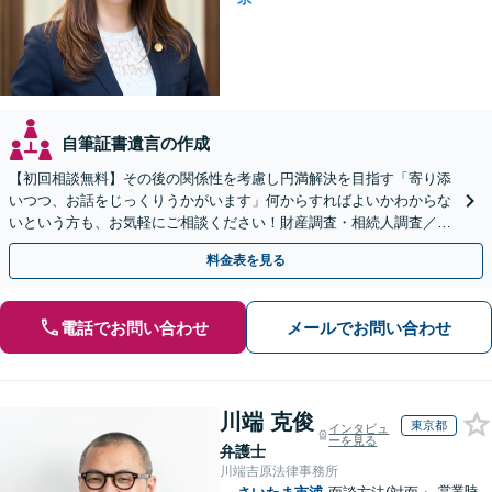
自筆証書遺言の作成
【初回相談無料】その後の関係性を考慮し円満解決を目指す「寄り添
いつつ、お話をじっくりうかがいます」何からすればよいかわからな
いという方も、お気軽にご相談ください！財産調査・相続人調査／相
続放棄／使い込み／遺留分侵害額請求ほか
料金表を見る
電話でお問い合わせ
メールでお問い合わせ
川端 克俊
東京都
インタビュ
ーを見る
弁護士
川端吉原法律事務所
営業時