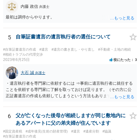
望。もちろん私もそうできればと思います。 ・・・婚姻前の契約 あ
内藤 政信
弁護士
るいは 遺言書などで その意思を実現する方法はあります。 弁護
士に相談してみてください。
最初は調停からやります。
5
自筆証書遺言の遺言執行者の選任について
#自筆証書遺言の作成
#遺言
#遺言の書き直し・やり直し
#不動産・土地の相続
#相続トラブルの代理交渉
2023年6月25日
役にたった
3
大石 誠
弁護士
・遺言執行者を専門家に依頼するには ⇒事前に遺言執行者に就任する
ことを依頼する専門家に了解を取っておけば足ります。（その方に公
正証書遺言の作成も依頼してしまうという方法もあります） 事前に了
解を取るだけであれば、契約は不要ですし、契約料を払う必要もあり
ません。 遺言執行者に就任し、遺言執行が完了したときの報酬だけ、
弁護士費用としてかかります。 ・亡くなった際に、法務局に預けた自
6
父が亡くなった後母が相続しますが同じ敷地内に
筆証書遺言の存在を親族がなかったものにされる可能性 ⇒自筆の遺言
あるアパートに父の弟夫婦が住んでいます
書を法務局に保管した場合、死亡後、法務局に遺言書の有無を照会す
#固定資産税
#成年後見(生前の財産管理)
#遺言
#遺産分割
#協議
ることになりますので、「法務局に預けた自筆証書遺言の存在を親族
#自筆証書遺言の作成
がなかったもの」にすることはできません。 存在をなかったものにす