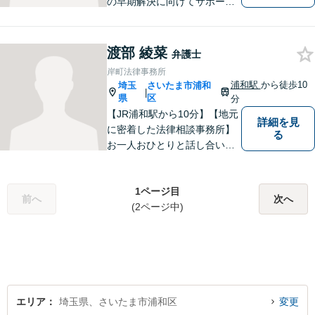
の早期解決に向けてサポート
いたします。「こんなんこと
で弁護士に相談していいのか
分からない」という方も多い
渡部 綾菜
弁護士
と思いますが、皆さんが話し
岸町法律事務所
やすい環境を整えております
浦和駅
から徒歩10
埼玉
さいたま市浦和
|
ので、お気軽にご相談くださ
県
区
分
い。
【JR浦和駅から10分】【地元
詳細を見
に密着した法律相談事務所】
る
お一人おひとりと話し合い、
その方の希望に沿った提案を
行っております。お役に立て
ることがあれば、ぜひお手伝
1ページ目
前へ
次へ
いさせてください。【平日21
(2ページ中)
時まで対応可】
エリア
埼玉県、さいたま市浦和区
変更