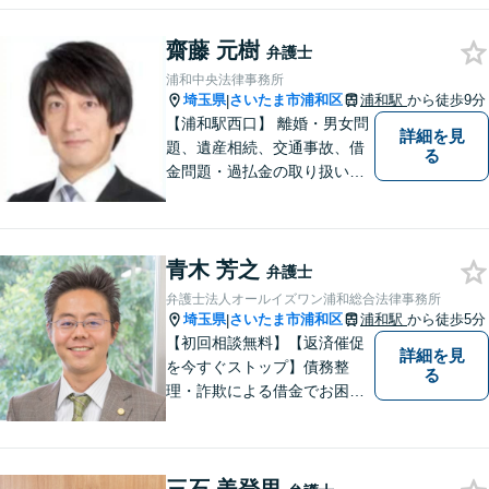
談を。【不動産・住まい】幅
広い問題に対応しています。
齋藤 元樹
【刑事事件】スピーディーな
弁護士
接見を重視！少年事件は子ど
浦和中央法律事務所
もたちの将来を見据えてサポ
埼玉県
さいたま市浦和区
浦和駅
から徒歩9分
|
ート。
【浦和駅西口】 離婚・男女問
詳細を見
題、遺産相続、交通事故、借
る
金問題・過払金の取り扱いが
豊富です。 弁護士費用も明瞭
かつリーズナブルに設定して
います。 まずはお気軽にお問
青木 芳之
い合わせ下さい！
弁護士
弁護士法人オールイズワン浦和総合法律事務所
埼玉県
さいたま市浦和区
浦和駅
から徒歩5分
|
【初回相談無料】【返済催促
詳細を見
を今すぐストップ】債務整
る
理・詐欺による借金でお困り
の方はお早めにご相談くださ
い。多くのお客様から高評価
をいただいています。【浦和
駅5分】【プライバシー配慮】