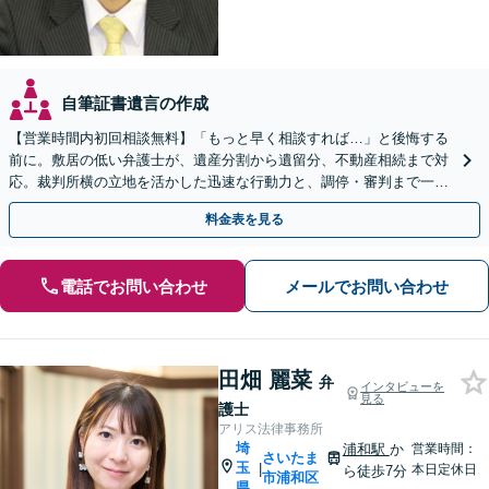
自筆証書遺言の作成
【営業時間内初回相談無料】「もっと早く相談すれば…」と後悔する
前に。敷居の低い弁護士が、遺産分割から遺留分、不動産相続まで対
応。裁判所横の立地を活かした迅速な行動力と、調停・審判まで一貫
対応できるのが強みです。埼玉県内出張も可能です。
料金表を見る
電話でお問い合わせ
メールでお問い合わせ
田畑 麗菜
弁
インタビューを
見る
護士
アリス法律事務所
埼
浦和駅
か
営業時間：
さいたま
玉
|
本日定休日
ら徒歩7分
市浦和区
県