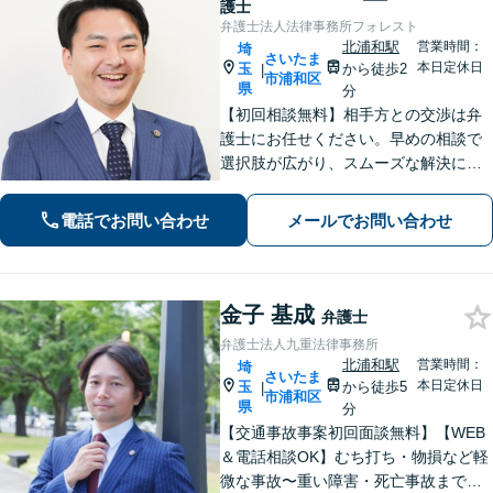
護士
弁護士法人法律事務所フォレスト
北浦和駅
営業時間：
埼
さいたま
本日定休日
玉
から徒歩2
|
市浦和区
県
分
【初回相談無料】相手方との交渉は弁
護士にお任せください。早めの相談で
選択肢が広がり、スムーズな解決につ
ながります。【不貞慰謝料請求の経験
豊富】【示談成功・不起訴獲得の実績
電話でお問い合わせ
メールでお問い合わせ
豊富】あなたの権利を守り、最善の結
果を目指します「少年事件の実績多
数」
金子 基成
弁護士
弁護士法人九重法律事務所
北浦和駅
営業時間：
埼
さいたま
本日定休日
玉
から徒歩5
|
市浦和区
県
分
【交通事故事案初回面談無料】【WEB
＆電話相談OK】むち打ち・物損など軽
微な事故〜重い障害・死亡事故まで、