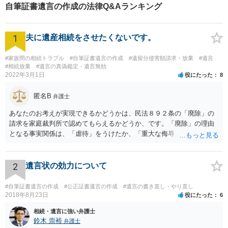
自筆証書遺言の作成の法律Q&Aランキング
1
夫に遺産相続をさせたくないです。
#家族間の相続トラブル
#自筆証書遺言の作成
#遺留分侵害額請求・放棄
#遺言
#相続放棄
#遺言の真偽鑑定・遺言無効
2022年3月1日
役にたった
8
匿名B
弁護士
あなたのお考えが実現できるかどうかは、民法８９２条の「廃除」の
請求を家庭裁判所で認めてもらえるかどうか、です。「廃除」の理由
となる事実関係は、「虐待」をうけたか、「重大な侮辱」を受けた
か、推定相続人たる夫に「その他著しい非行」があったか否かです。
「廃除」は遺言でも可能です（民法８９３条）。 弁護士に具体的な事
情を話して相談して、「廃除」が可能か、実際に法律相談を受けるこ
2
遺言状の効力について
とをお勧めします。
#自筆証書遺言の作成
#公正証書遺言の作成
#遺言の書き直し・やり直し
2018年8月23日
役にたった
6
相続・遺言に強い弁護士
鈴木 崇裕
弁護士