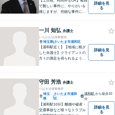
【土日祝、時間外もOK】複雑
詳細を見
で難しい事件に、やりがいを
る
感じますが、些細な事件にも
丁寧に対応します。コンサル
ティング会社での経験から、
会社経営、経理・税務などに
一川 知弘
弁護士
も詳しく、きめ細かく対応致
いちかわ法律事務所
します。刑事事件にも力を入
埼玉県
さいたま市浦和区
|
れています。
【浦和駅近く】【地域に根ざ
詳細を見
した弁護士】クライアントの
る
方々の満足を得られるよう最
善を尽くします。交通事故／
離婚問題／刑事事件／労働問
題／企業法務など、幅広く対
応可能。【明確な料金体系】
守田 芳浩
弁護士
法律トラブルでお悩みの方
つばき法律事務所
は、どうぞお気軽にご相談く
浦和駅
から徒歩10
埼玉
さいたま市浦和
|
ださい。
県
区
分
【浦和駅10分】離婚や破産・
詳細を見
交通事故など様々なトラブル
る