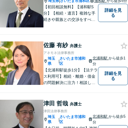
埼玉県
さいたま市浦和区
浦和駅
から徒歩5分
|
【初回相談無料】【浦和駅5
詳細を見
分】【相続・遺言】複雑な手
る
続きや親族との交渉をすべて
代行【交通事故】保険会社勤
務の経験を活かし相手の判断
基準を理解して交渉【企業法
佐藤 有紗
務】ビジネスの経験を活かし
弁護士
現実的なサポートを提供【夜
アネモネ法律事務所
間休日対応可】
北浦和駅
から徒歩1
埼玉
さいたま市浦和
|
県
区
分
【北浦和駅徒歩1分】【法テラ
詳細を見
ス利用可】相続・離婚・借金
る
の問題解決に注力！相談して
よかったと思っていただける
よう、お話をしっかり伺い、
具体的なアドバイスを行うよ
津田 哲哉
弁護士
う心がけております。 新たな
津田法律事務所
人生の第一歩を全力でサポー
北浦和駅
から徒歩5
埼玉
さいたま市浦和
|
トいたしますので、ぜひご相
県
区
分
談ください。