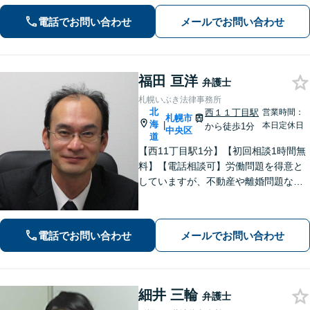
に強い【相続】分割協議や調停の実績
電話でお問い合わせ
メールでお問い合わせ
豊富
福田 亘洋
弁護士
札幌いぶき法律事務所
北
西１１丁目駅
営業時間：
札幌市
海
|
本日定休日
から徒歩1分
中央区
道
【西11丁目駅1分】【初回相談1時間無
料】【電話相談可】労働問題を得意と
していますが、不動産や離婚問題など
幅広く対応可能です。相談者さまと真
摯に向き合う姿勢を大切にしており、
話しやすい雰囲気作りを心がけており
電話でお問い合わせ
メールでお問い合わせ
ます。お困りの際は、ぜひご相談くだ
さい。
細井 三輪
弁護士