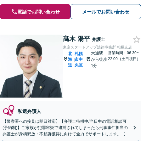
電話でお問い合わせ
メールでお問い合わせ
髙木 陽平
弁護士
東京スタートアップ法律事務所 札幌支店
大通駅
営業時間：06:30~
北
札幌
22:00（土日祝日）
海
市中
から徒歩
|
道
央区
1分
私選弁護人
【警察署への接見は即日対応】【弁護士待機中/当日中の電話相談可
(予約制)】ご家族が犯罪容疑で逮捕されてしまったら刑事事件担当の
弁護士が身柄釈放・不起訴獲得に向けて全力でサポートします。【毎
月100名以上の相談実績】【札幌対応】