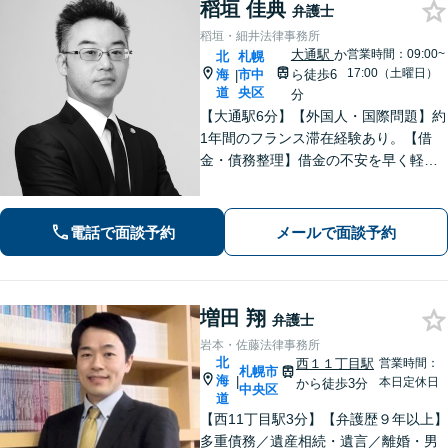
稻垣 佳典
弁護士
稻垣・細井法律事務所
大通駅
か
営業時間：09:00~
北
札幌
17:00（土曜日）
海
市中
ら徒歩6
|
道
央区
分
【大通駅6分】【外国人・国際問題】約
1年間のフランス滞在経験あり。【借
金・債務整理】借金の不安を早く軽減
するため、早期解決を意識していま
す。お気軽にご相談ください。
電話で面談予約
メールで面談予約
増田 翔
弁護士
岩本・佐藤法律事務所
北
西１１丁目駅
営業時間：
札幌市
海
|
本日定休日
から徒歩3分
中央区
道
【西11丁目駅3分】【弁護歴９年以上】
多重債務／遺産相続・遺言／離婚・男