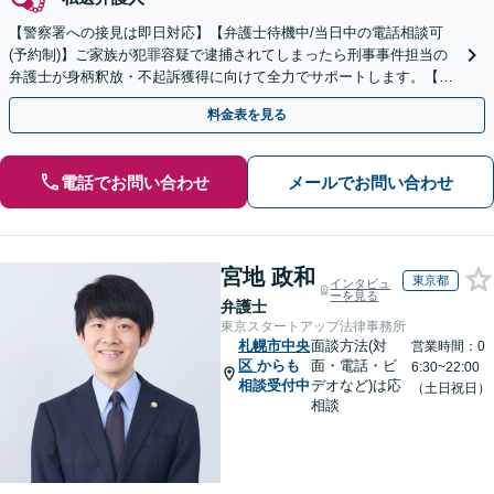
【警察署への接見は即日対応】【弁護士待機中/当日中の電話相談可
(予約制)】ご家族が犯罪容疑で逮捕されてしまったら刑事事件担当の
弁護士が身柄釈放・不起訴獲得に向けて全力でサポートします。【毎
月100名以上の相談実績】【全国対応】
料金表を見る
電話でお問い合わせ
メールでお問い合わせ
宮地 政和
東京都
インタビュ
ーを見る
弁護士
東京スタートアップ法律事務所
札幌市中央
面談方法(対
営業時間：0
区
からも
面・電話・ビ
6:30~22:00
相談受付中
デオなど)は応
（土日祝日）
相談