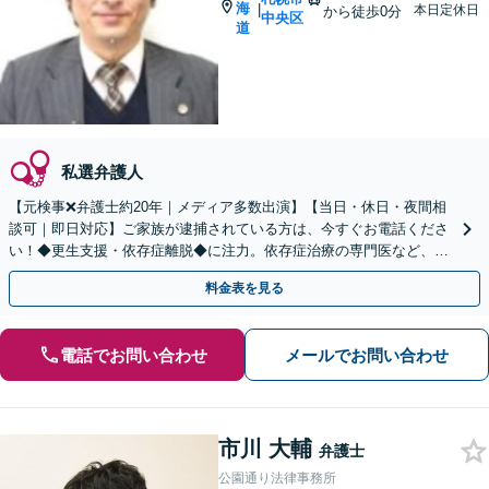
海
|
本日定休日
から徒歩0分
中央区
道
私選弁護人
【元検事❌弁護士約20年｜メディア多数出演】【当日・休日・夜間相
談可｜即日対応】ご家族が逮捕されている方は、今すぐお電話くださ
い！◆更生支援・依存症離脱◆に注力。依存症治療の専門医など、医
療機関と密に連携【初回相談無料／西11丁目駅直結】
料金表を見る
電話でお問い合わせ
メールでお問い合わせ
市川 大輔
弁護士
公園通り法律事務所