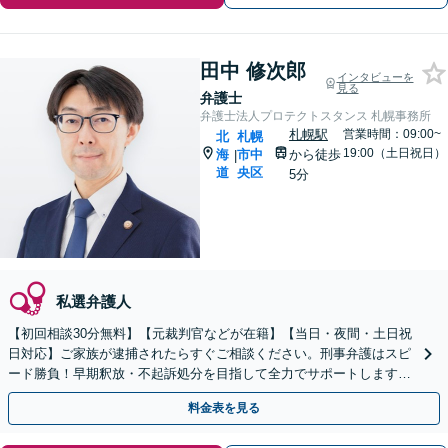
田中 修次郎
インタビューを
見る
弁護士
弁護士法人プロテクトスタンス 札幌事務所
札幌駅
営業時間：09:00~
北
札幌
19:00（土日祝日）
海
市中
から徒歩
|
道
央区
5分
私選弁護人
【初回相談30分無料】【元裁判官などが在籍】【当日・夜間・土日祝
日対応】ご家族が逮捕されたらすぐご相談ください。刑事弁護はスピ
ード勝負！早期釈放・不起訴処分を目指して全力でサポートします。
【スピード対応】
料金表を見る