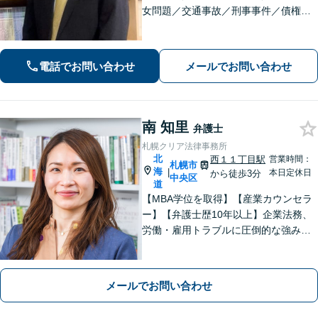
女問題／交通事故／刑事事件／債権回
収など、お困りごとは何でもご相談く
ださい。北海道の皆様に信頼される弁
護士を目指し、日々尽力しておりま
電話でお問い合わせ
メールでお問い合わせ
す！【分割払いOK】【法テラス可】
南 知里
弁護士
札幌クリア法律事務所
北
西１１丁目駅
営業時間：
札幌市
海
|
本日定休日
から徒歩3分
中央区
道
【MBA学位を取得】【産業カウンセラ
ー】【弁護士歴10年以上】企業法務、
労働・雇用トラブルに圧倒的な強みあ
り！【宅地建物取引士試験合格】土地
が絡む不動産や相続トラブルにも深い
知見！講演セミナー多数、分かりやす
メールでお問い合わせ
い説明【初回相談無料】