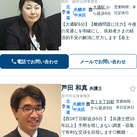
稻垣・細井法律事務所
北
大通駅
か
営業時間：本
札幌市
海
|
日定休日
ら徒歩6分
中央区
道
【大通駅6分】【離婚問題に注力】今後
の見通しを明確にし、依頼者さまの経
済的不安の解消に尽力します【各士業
と連携】複雑な不動産分割もスムーズ
な手続きが可能です
電話でお問い合わせ
メールでお問い合わせ
芦田 和真
弁護士
原洋司法律事務所
北
西１８丁目駅
営業時間：
札幌市
海
|
本日定休日
から徒歩5分
中央区
道
【西18丁目駅徒歩5分 】【弁護士歴15
年以上】手間を惜しまない調査・収集
で有利な交渉を目指します◎離婚・男