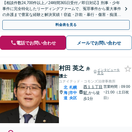
【相談件数24,700件以上／24時間365日受付／即日対応】刑事・少年
事件に完全特化したリーディングファームで、冤罪事件から重大事件
の弁護まで豊富な経験と解決実績！窃盗・詐欺・暴行・傷害・痴漢・
盗撮・薬物犯罪など幅広い分野に対応可能です！
料金表を見る
電話でお問い合わせ
メールでお問い合わせ
村田 英之
弁
インタビューを
見る
護士
ユナイテッド・コモンズ法律事務所
西１１丁目
営業時間：09:00
北
札幌
~21:00（土日祝
海
市中
駅
から徒
|
道
央区
日）
歩1分