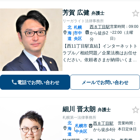
芳賀 広健
弁護士
リーガライト法律事務所
西８丁目駅
営業時間：09:00
北
札幌
~22:00（土曜
海
市中
から徒歩2
|
道
央区
日）
分
【西11丁目駅直結】インターネットト
ラブル／相続問題／企業法務はお任せ
ください。依頼者さまが納得いくまで
徹底的に争う強さとZoomやSkypeに対
応する手軽さで、依頼者さまの利益の
最大化に尽力。【分割払い利用可】
電話でお問い合わせ
メールでお問い合わせ
【土日祝・夜間相談対応可】
細川 晋太朗
弁護士
札幌第一法律事務所
北
西８丁目駅
営業時間：
札幌市
海
|
本日定休日
から徒歩4分
中央区
道