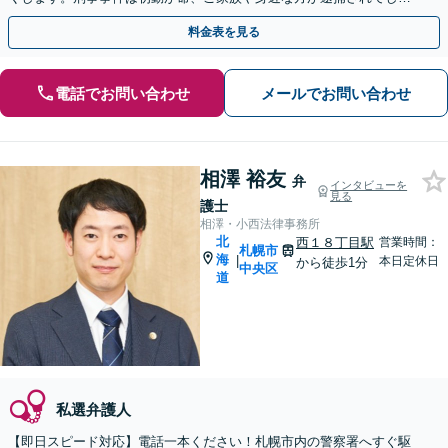
ったら一刻も早くお電話ください。
料金表を見る
電話でお問い合わせ
メールでお問い合わせ
相澤 裕友
弁
インタビューを
見る
護士
相澤・小西法律事務所
北
西１８丁目駅
営業時間：
札幌市
海
|
本日定休日
から徒歩1分
中央区
道
私選弁護人
【即日スピード対応】電話一本ください！札幌市内の警察署へすぐ駆