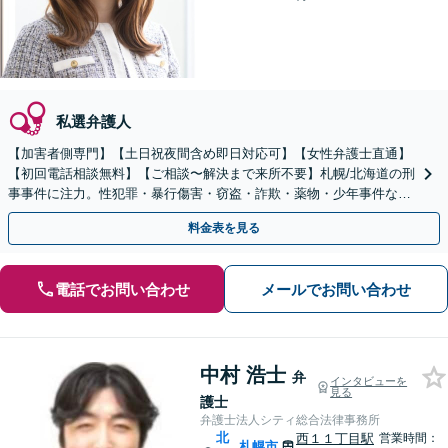
私選弁護人
【加害者側専門】【土日祝夜間含め即日対応可】【女性弁護士直通】
【初回電話相談無料】【ご相談〜解決まで来所不要】札幌/北海道の刑
事事件に注力。性犯罪・暴行傷害・窃盗・詐欺・薬物・少年事件など
幅広く対応◎迅速な対応、示談交渉に自信あり。
料金表を見る
電話でお問い合わせ
メールでお問い合わせ
中村 浩士
弁
インタビューを
見る
護士
弁護士法人シティ総合法律事務所
北
西１１丁目駅
営業時間：
札幌市