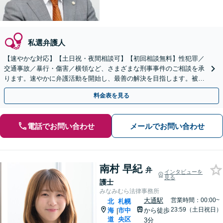
私選弁護人
【速やかな対応】【土日祝・夜間相談可】【初回相談無料】性犯罪／
交通事故／暴行・傷害／横領など、さまざまな刑事事件のご相談を承
ります。速やかに弁護活動を開始し、最善の解決を目指します。被害
者の方との示談交渉もお任せください。
料金表を見る
電話でお問い合わせ
メールでお問い合わせ
南村 早紀
弁
インタビューを
見る
護士
みなみむら法律事務所
大通駅
営業時間：00:00~
北
札幌
23:59（土日祝日）
海
市中
から徒歩
|
道
央区
3分