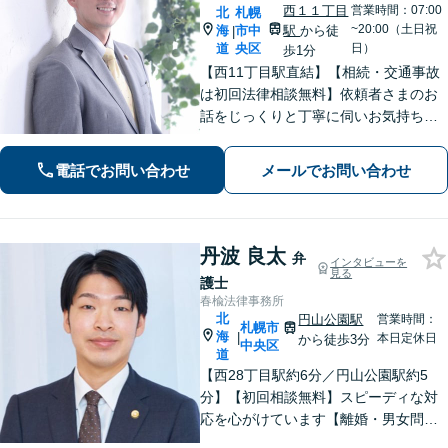
西１１丁目
営業時間：07:00
北
札幌
~20:00（土日祝
海
市中
駅
から徒
|
道
央区
日）
歩1分
【西11丁目駅直結】【相続・交通事故
は初回法律相談無料】依頼者さまのお
話をじっくりと丁寧に伺いお気持ちに
寄り添いながら最善の解決策を共に考
えていきます。弁護士に相談するだけ
電話でお問い合わせ
メールでお問い合わせ
でも解決の道筋が見えて気持ちが楽に
なることもあります。お気軽にご相談
ください。
丹波 良太
弁
インタビューを
見る
護士
春楡法律事務所
北
円山公園駅
営業時間：
札幌市
海
|
本日定休日
から徒歩3分
中央区
道
【西28丁目駅約6分／円山公園駅約5
分】【初回相談無料】スピーディな対
応を心がけています【離婚・男女問
題】慰謝料請求／財産分与・熟年離婚