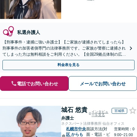
私選弁護人
【刑事事件・逮捕に強い弁護士】【ご家族が逮捕されてしまったら】
刑事事件の加害者側専門の法律事務所です。ご家族が警察に逮捕され
てしまった方は無料相談をご利用ください。【全国29拠点体制の広域
対応】【弁護士待機中/当日中の電話相談可(予約制)】
料金表を見る
電話でお問い合わせ
メールでお問い合わせ
城石 悠貴
宮城県
インタビュ
ーを見る
弁護士
ネクスパート法律事務所 仙台オフィス
札幌市中央
面談方法(対
営業時間：0
区
からも
面・電話・ビ
9:00~21:00