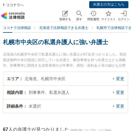
弁護士の方はこちら
ココナラへ
投稿する
探す
閲覧履歴
マイリスト
ログイン
ココナラ法律相談
北海道で法律相談できる弁護士
札幌市で法律相談で
札幌市中央区の私選弁護人に強い弁護士
北海道の札幌市中央区で私選弁護人に強い弁護士が67名見つかりました。初回
面談無料や休日面談に対応している弁護士、解決事例を持つ弁護士なども掲載
中。刑事事件に関係する加害者側や少年事件、再犯・前科あり等の細かな分野
での絞り込み検索もでき便利です。特にベリーベスト法律事務所 札幌オフィス
の近藤 岳弁護士やノースポール法律事務所の平野 史人弁護士、東京スタートア
エリア
北海道、札幌市中央区
変更
ップ法律事務所 札幌支店の髙木 陽平弁護士のプロフィール情報や弁護士費用、
強みなどが注目されています。『札幌市中央区で土日や夜間に発生した私選弁
相談内容
刑事事件、私選弁護人
変更
護人のトラブルを今すぐに弁護士に相談したい』『私選弁護人のトラブル解決
の実績豊富な近くの弁護士を検索したい』『初回相談無料で私選弁護人を法律
相談できる札幌市中央区内の弁護士に相談予約したい』などでお困りの相談者
詳細条件
未選択
変更
さんにおすすめです。
67
人の弁護士が見つかりました
(検索結果について詳しくは
こちら
)