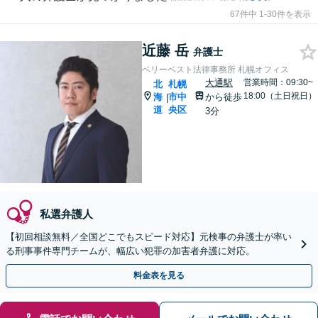
67件中 1-30件を表示
近藤 岳
弁護士
ベリーベスト法律事務所 札幌オフィス
大通駅
営業時間：09:30~
北
札幌
18:00（土日祝日）
海
市中
から徒歩
|
道
央区
3分
私選弁護人
【初回相談無料／全国どこでもスピード対応】元検事の弁護士が率い
る刑事事件専門チームが、幅広い犯罪の加害者弁護に対応。
料金表を見る