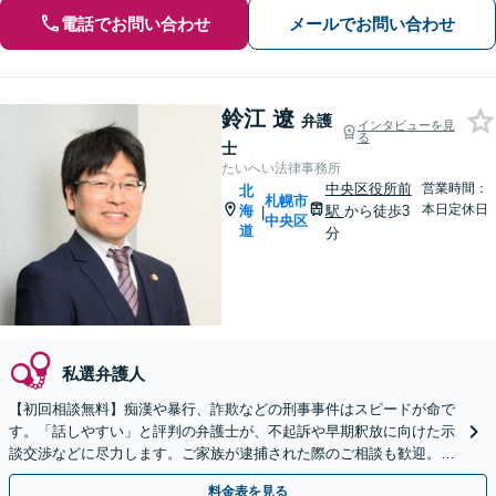
電話でお問い合わせ
メールでお問い合わせ
鈴江 遼
弁護
インタビューを見
る
士
たいへい法律事務所
中央区役所前
営業時間：
北
札幌市
本日定休日
海
駅
から徒歩3
|
中央区
道
分
私選弁護人
【初回相談無料】痴漢や暴行、詐欺などの刑事事件はスピードが命で
す。「話しやすい」と評判の弁護士が、不起訴や早期釈放に向けた示
談交渉などに尽力します。ご家族が逮捕された際のご相談も歓迎。Ｗ
ＥＢ面談可。一人で悩まずまずはご相談ください。
料金表を見る