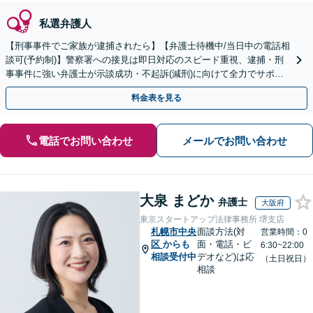
私選弁護人
【刑事事件でご家族が逮捕されたら】【弁護士待機中/当日中の電話相
談可(予約制)】警察署への接見は即日対応のスピード重視、逮捕・刑
事事件に強い弁護士が示談成功・不起訴(減刑)に向けて全力でサポー
トします。【加害者側の相談専門】
料金表を見る
電話でお問い合わせ
メールでお問い合わせ
大泉 まどか
弁護士
大阪府
東京スタートアップ法律事務所 堺支店
札幌市中央
面談方法(対
営業時間：0
区
からも
面・電話・ビ
6:30~22:00
相談受付中
デオなど)は応
（土日祝日）
相談