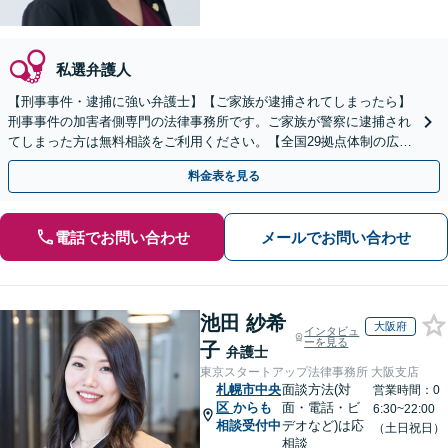
私選弁護人
【刑事事件・逮捕に強い弁護士】【ご家族が逮捕されてしまったら】
刑事事件の加害者側専門の法律事務所です。ご家族が警察に逮捕され
てしまった方は無料相談をご利用ください。【全国29拠点体制の広域
対応】【弁護士待機中/当日中の電話相談可(予約制)】
料金表を見る
電話でお問い合わせ
メールでお問い合わせ
池田 紗希
大阪府
インタビュ
ーを見る
子
弁護士
東京スタートアップ法律事務所 大阪支店
札幌市中央
面談方法(対
営業時間：0
区
からも
面・電話・ビ
6:30~22:00
相談受付中
デオなど)は応
（土日祝日）
相談