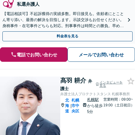
私選弁護人
【電話相談可】不起訴獲得の実績多数。即日接見も。依頼者にとこと
ん寄り添い、最善の解決を目指します。示談交渉もお任せください。
身柄事件・在宅事件どちらも対応。刑事事件は時間との勝負。早めに
ご相談ください【夜間・休日対応】
料金表を見る
電話でお問い合わせ
メールでお問い合わせ
髙羽 耕介
弁
インタビューを
見る
護士
弁護士法人プロテクトスタンス 札幌事務所
札幌駅
営業時間：09:00~
北
札幌
19:00（土日祝日）
海
市中
から徒歩
|
道
央区
5分