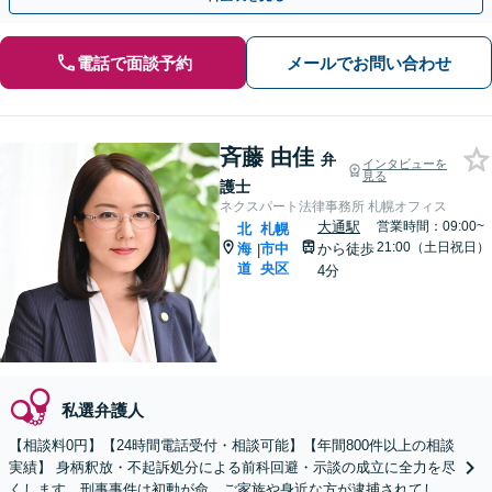
電話で面談予約
メールでお問い合わせ
斉藤 由佳
弁
インタビューを
見る
護士
ネクスパート法律事務所 札幌オフィス
大通駅
営業時間：09:00~
北
札幌
21:00（土日祝日）
海
市中
から徒歩
|
道
央区
4分
私選弁護人
【相談料0円】【24時間電話受付・相談可能】【年間800件以上の相談
実績】 身柄釈放・不起訴処分による前科回避・示談の成立に全力を尽
くします。刑事事件は初動が命、ご家族や身近な方が逮捕されてしま