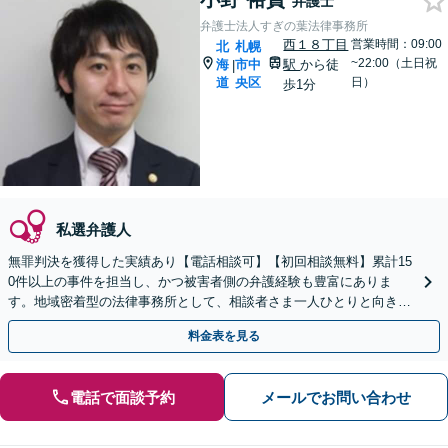
弁護士
弁護士法人すぎの葉法律事務所
西１８丁目
営業時間：09:00
北
札幌
~22:00（土日祝
海
市中
駅
から徒
|
道
央区
日）
歩1分
私選弁護人
無罪判決を獲得した実績あり【電話相談可】【初回相談無料】累計15
0件以上の事件を担当し、かつ被害者側の弁護経験も豊富にありま
す。地域密着型の法律事務所として、相談者さま一人ひとりと向き合
い、「迅速かつ有利」な解決を目指します。
料金表を見る
電話で面談予約
メールでお問い合わせ