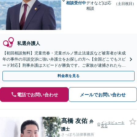
相談受付中
デオなど)は応
（土日祝日）
相談
私選弁護人
【初回相談無料】児童売春・児童ポルノ禁止法違反など被害者が未成
年の事件の示談交渉に強い弁護士をお探しの方へ【全国どこでもスピ
ード対応】刑事弁護はスピードが勝負です。ご家族が逮捕されたら一
刻も早くご相談ください【24時間365日相談受付】
料金表を見る
電話でお問い合わせ
メールでお問い合わせ
髙橋 友佑
弁
インタビューを
見る
護士
さっぽろ法律事務所