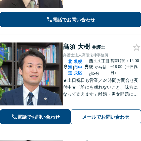
女問題/遺産・相続問題/交通事故はお任
せください。特に不貞慰謝料請求、財
産分与、養育費につき解決事例多数！
電話でお問い合わせ
【ＺＯＯＭ対応】
髙須 大樹
弁護士
弁護士法人髙須法律事務所
西１１丁目
営業時間：14:00
北
札幌
~18:00（土日祝
海
市中
駅
から徒
|
道
央区
日）
歩2分
★土日祝日も営業／24時間お問合せ受
付中★「誰にも頼れないこと、味方に
なって支えます」離婚・男女問題に注
力中！【不倫の慰謝料問題】減額や示
談交渉、裁判、貞操権の侵害などはお
任せください。地下鉄西11丁目駅すぐ
電話でお問い合わせ
メールでお問い合わせ
の事務所です【弁護士歴10年以上】