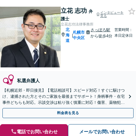
立花 志功
弁
インタビューを
見る
護士
立花志功法律事務所
北
さっぽろ駅
営業時間：
札幌市
海
|
本日定休日
から徒歩4分
中央区
道
私選弁護人
【札幌近郊・即日接見】【電話相談可】スピード対応！すぐに駆けつ
け、逮捕された方とそのご家族を最後までサポート！身柄事件・在宅
事件どちらも対応。示談交渉は粘り強く慎重に対応！傷害、薬物犯
罪、窃盗、詐欺、性犯罪など【秘密厳守・プライバシー配慮】
料金表を見る
電話でお問い合わせ
メールでお問い合わせ