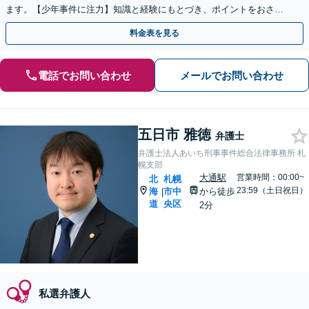
ます。【少年事件に注力】知識と経験にもとづき、ポイントをおさえ
た事件処理を実施【完全個室】【休日・夜間相談可】
料金表を見る
電話でお問い合わせ
メールでお問い合わせ
五日市 雅徳
弁護士
弁護士法人あいち刑事事件総合法律事務所 札
幌支部
大通駅
営業時間：00:00~
北
札幌
23:59（土日祝日）
海
市中
から徒歩
|
道
央区
2分
私選弁護人