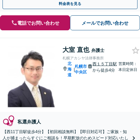
料金表を見る
電話でお問い合わせ
メールでお問い合わせ
大室 直也
弁護士
札幌アカシヤ法律事務所
北
西１５丁目駅
営業時間：
札幌市
海
|
本日定休日
から徒歩4分
中央区
道
私選弁護人
【西11丁目駅徒歩4分】【初回相談無料】【即日対応可】ご家族・知
人が捕まったらすぐにご相談を！早期釈放のためスピード対応いたし