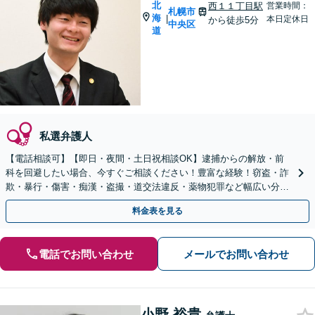
北
西１１丁目駅
営業時間：
札幌市
海
|
本日定休日
から徒歩5分
中央区
道
私選弁護人
【電話相談可】【即日・夜間・土日祝相談OK】逮捕からの解放・前
科を回避したい場合、今すぐご相談ください！豊富な経験！窃盗・詐
欺・暴行・傷害・痴漢・盗撮・道交法違反・薬物犯罪など幅広い分野
に対応可能！【秘密厳守】【東西線「西11丁目駅」5分】
料金表を見る
電話でお問い合わせ
メールでお問い合わせ
小野 裕貴