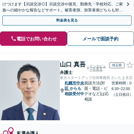
けつけます【示談交渉◎】示談交渉や接見、勤務先・学校対応、ご家
族への細やかな報告などサポート。被害者側、加害者側どちらも対応
可【秘密厳守】【WEB面談可】
料金表を見る
電話でお問い合わせ
メールで面談予約
山口 真吾
埼玉県
インタビュ
ーを見る
弁護士
東京スタートアップ法律事務所 さいたま支店
札幌市中央
面談方法(対
営業時間：0
区
からも
面・電話・ビ
6:30~22:00
相談受付中
デオなど)は応
（土日祝日）
相談
私選弁護人