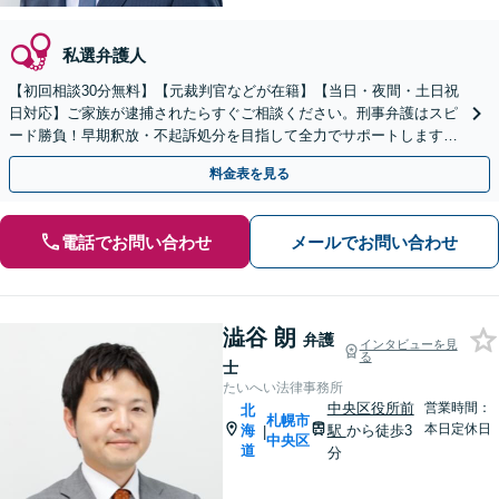
私選弁護人
【初回相談30分無料】【元裁判官などが在籍】【当日・夜間・土日祝
日対応】ご家族が逮捕されたらすぐご相談ください。刑事弁護はスピ
ード勝負！早期釈放・不起訴処分を目指して全力でサポートします。
【スピード対応】
料金表を見る
電話でお問い合わせ
メールでお問い合わせ
澁谷 朗
弁護
インタビューを見
る
士
たいへい法律事務所
中央区役所前
営業時間：
北
札幌市
本日定休日
海
駅
から徒歩3
|
中央区
道
分