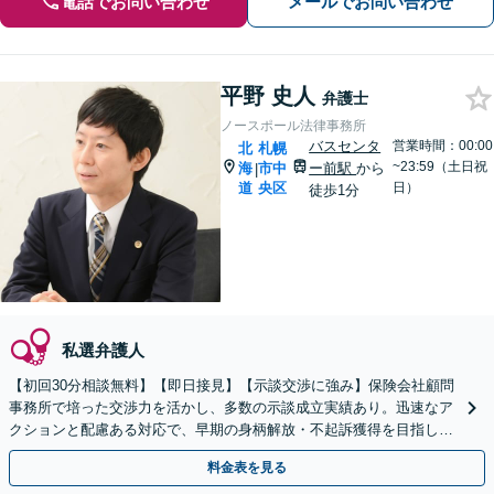
電話でお問い合わせ
メールでお問い合わせ
平野 史人
弁護士
ノースポール法律事務所
バスセンタ
営業時間：00:00
北
札幌
~23:59（土日祝
海
市中
ー前駅
から
|
道
央区
日）
徒歩1分
私選弁護人
【初回30分相談無料】【即日接見】【示談交渉に強み】保険会社顧問
事務所で培った交渉力を活かし、多数の示談成立実績あり。迅速なア
クションと配慮ある対応で、早期の身柄解放・不起訴獲得を目指しま
す【電話相談OK】【バスセンター前駅徒歩1分】
料金表を見る