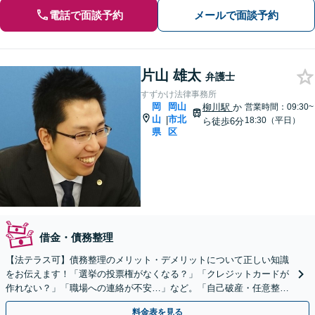
電話で面談予約
メールで面談予約
片山 雄太
弁護士
すずかけ法律事務所
岡
岡山
柳川駅
か
営業時間：09:30~
山
市北
|
18:30（平日）
ら徒歩6分
県
区
借金・債務整理
【法テラス可】債務整理のメリット・デメリットについて正しい知識
をお伝えます！「選挙の投票権がなくなる？」「クレジットカードが
作れない？」「職場への連絡が不安…」など。「自己破産・任意整
理・個人再生」あなたに合った方法をご提案【初回相談無料】
料金表を見る