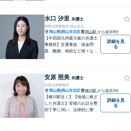
心の中に花が咲いたようにな
っていただけること。【法テ
水口 汐里
ラス対応】【後払い対応】
弁護士
【日弁連国際人権問題委員会
岡野法律事務所 岡山支店
所属】お困りの方は、お気軽
岡山県
岡山市北区
岡山駅
から徒歩8分
|
にご相談下さい。
【中四国九州最大級の弁護士
詳細を見
事務所】交通事故、借金問
る
題、離婚、相続など様々な問
題について、「何度でも無
料」の相談を行っています！
まずはお気軽にご相談くださ
安原 照美
い！
弁護士
安原法律事務所
岡山県
岡山市北区
柳川駅
から徒歩3分
|
【柳川駅近く】【地域に根ざ
詳細を見
した弁護士】皆様のお話を懇
る
切丁寧に伺い、法律的に整理
して、わかりやすい言葉でご
説明いたします。【24時間予
約受付可】皆様方のお悩みが