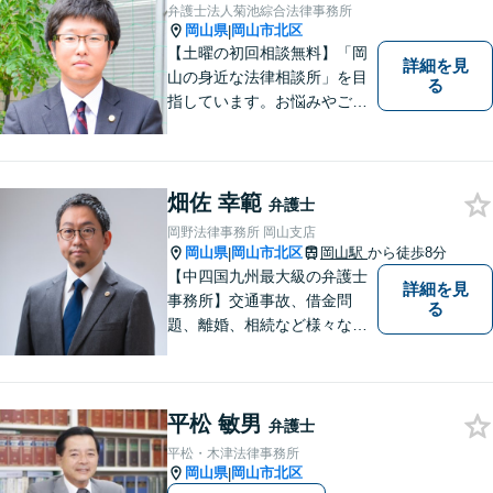
弁護士法人菊池綜合法律事務所
岡山県
岡山市北区
|
【土曜の初回相談無料】「岡
詳細を見
山の身近な法律相談所」を目
る
指しています。お悩みやご不
安を抱えた方のお力になれる
よう、全力でサポートしてい
きます。どんなささいなこと
でも構いません。お気軽にご
畑佐 幸範
弁護士
相談ください。【土曜日も受
岡野法律事務所 岡山支店
付可能】【専用駐車場あり】
岡山県
岡山市北区
岡山駅
から徒歩8分
|
【中四国九州最大級の弁護士
詳細を見
事務所】交通事故、借金問
る
題、離婚、相続など様々な問
題について、「何度でも無
料」の相談を行っています！
まずはお気軽にご相談くださ
平松 敏男
い！
弁護士
平松・木津法律事務所
岡山県
岡山市北区
|