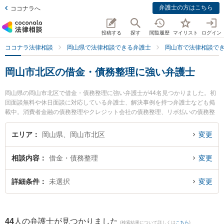
弁護士の方はこちら
ココナラへ
投稿する
探す
閲覧履歴
マイリスト
ログイン
ココナラ法律相談
岡山県で法律相談できる弁護士
岡山市で法律相談で
岡山市北区の借金・債務整理に強い弁護士
岡山県の岡山市北区で借金・債務整理に強い弁護士が44名見つかりました。初
回面談無料や休日面談に対応している弁護士、解決事例を持つ弁護士なども掲
載中。消費者金融の債務整理やクレジット会社の債務整理、リボ払いの債務整
理等の細かな分野での絞り込み検索もでき便利です。特に河端法律事務所の河
端 武史弁護士やすずかけ法律事務所の片山 雄太弁護士、葵綜合法律事務所の小
エリア
岡山県、岡山市北区
変更
池 知久弁護士のプロフィール情報や弁護士費用、強みなどが注目されていま
す。『岡山市北区で土日や夜間に発生した借金・債務整理のトラブルを今すぐ
相談内容
借金・債務整理
変更
に弁護士に相談したい』『借金・債務整理のトラブル解決の実績豊富な近くの
弁護士を検索したい』『初回相談無料で借金・債務整理を法律相談できる岡山
市北区内の弁護士に相談予約したい』などでお困りの相談者さんにおすすめで
詳細条件
未選択
変更
す。
44
人の弁護士が見つかりました
(検索結果について詳しくは
こちら
)