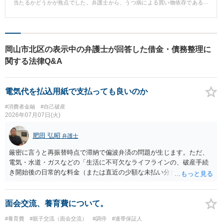
当たるかどうかが焦点でした。弁護士から、うつ病による買い物依存である
き、借金の支払いに悩まないで済むようになります。 ただ、せっかく裁判所
ことを診断書とともに裁判所に説明した結果、無事同時廃止となり免責に至
の個人再生手続で借金を減額してもらっても、その支払いができなければ意
った事案でした。
味がありませんので、ご相談者の方の収入や家計の状況も見ながら、可能な
範囲で早期に無理のない返済計画を立てることがポイントになります。
岡山市北区の表示中の弁護士が回答した借金・債務整理に
関する法律Q&A
電気代を払込用紙で支払っても良いのか
#消費者金融
#自己破産
2026年07月07日(火)
肥田 弘昭
弁護士
厳密に言うと再振替時点で滞納で偏波弁済の問題が生じます。ただ、
電気・水道・ガスなどの「生活に不可欠なライフラインの、破産手続
き開始後の日常的な料金（または直近の少額な未払い分）」の支払い
は、裁判所や破産管財人からも許される扱いが多いです。もっとも、
自己破産の申立てについて弁護士に依頼しているのであれば、その弁
護士と必ず相談して対応してください。ご参考にしてください。
面会交流、養育費について。
#養育費
#親子交流（面会交流）
#調停
#連帯保証人