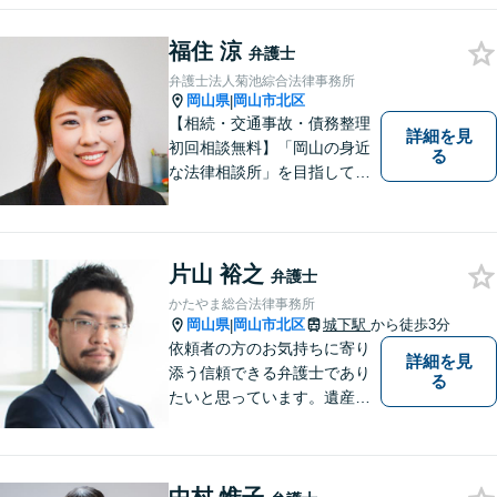
取り扱っております。
福住 涼
弁護士
弁護士法人菊池綜合法律事務所
岡山県
岡山市北区
|
【相続・交通事故・債務整理
詳細を見
初回相談無料】「岡山の身近
る
な法律相談所」を目指してい
ます。お悩みやご不安を抱え
た方のお力になれるよう全力
でサポートしていきます。ど
んなささいなことでも構いま
片山 裕之
弁護士
せん。お気軽にご相談くださ
かたやま総合法律事務所
い。【土曜日も受付可能】
岡山県
岡山市北区
城下駅
から徒歩3分
|
【専用駐車場あり】
依頼者の方のお気持ちに寄り
詳細を見
添う信頼できる弁護士であり
る
たいと思っています。遺産分
割、交通事故、刑事事件、離
婚、不貞慰謝料、木企業法務
等に対応しています。お気軽
にご相談ください。