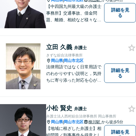
|
【専用駐車場あり】
【中四国九州最大級の弁護士
詳細を見
事務所】交通事故、借金問
る
題、離婚、相続など様々な問
題について、「何度でも無
料」の相談を行っています！
まずはお気軽にご相談くださ
立田 久義
い！
弁護士
きずな綜合法律事務所
岡山県
岡山市北区
|
法律用語ではなく日常用語で
詳細を見
のわかりやすい説明と，気持
る
ちに寄り添った対応を心がけ
ています。
小松 賢史
弁護士
弁護士法人西村綜合法律事務所 岡山事務所
岡山県
岡山市北区
柳川駅
から徒歩5分
|
【地域に根ざした弁護士】相
詳細を見
続問題／刑事事件を得意とし