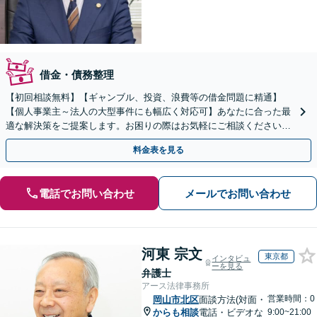
借金・債務整理
【初回相談無料】【ギャンブル、投資、浪費等の借金問題に精通】
【個人事業主～法人の大型事件にも幅広く対応可】あなたに合った最
適な解決策をご提案します。お困りの際はお気軽にご相談ください。
新たなスタートのために丁寧に支援いたします。
料金表を見る
電話でお問い合わせ
メールでお問い合わせ
河東 宗文
東京都
インタビュ
ーを見る
弁護士
アース法律事務所
営業時間：0
岡山市北区
面談方法(対面・
からも相談
電話・ビデオな
9:00~21:00