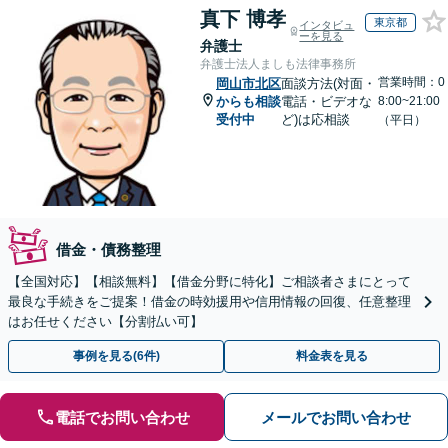
真下 博孝
東京都
インタビュ
ーを見る
弁護士
弁護士法人ましも法律事務所
営業時間：0
岡山市北区
面談方法(対面・
からも相談
電話・ビデオな
8:00~21:00
受付中
ど)は応相談
（平日）
借金・債務整理
【全国対応】【相談無料】【借金分野に特化】ご相談者さまにとって
最良な手続きをご提案！借金の時効援用や信用情報の回復、任意整理
はお任せください【分割払い可】
事例を見る(6件)
料金表を見る
電話でお問い合わせ
メールでお問い合わせ