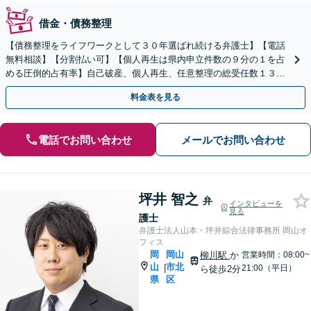
借金・債務整理
【債務整理をライフワークとして３０年選ばれ続ける弁護士】【電話
無料相談】【分割払い可】【個人再生は県内申立件数の９分の１を占
める圧倒的占有率】自己破産、個人再生、任意整理の総受任数１３０
０件は言葉を超えた確かな信頼の証。
料金表を見る
電話でお問い合わせ
メールでお問い合わせ
坪井 智之
弁
インタビューを
見る
護士
弁護士法人山本・坪井綜合法律事務所 岡山オ
フィス
岡
岡山
柳川駅
か
営業時間：08:00~
山
市北
|
21:00（平日）
ら徒歩2分
県
区