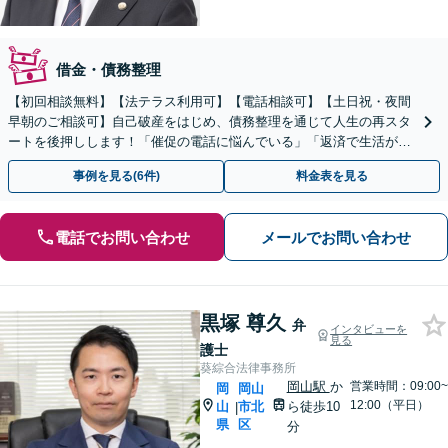
借金・債務整理
【初回相談無料】【法テラス利用可】【電話相談可】【土日祝・夜間
早朝のご相談可】自己破産をはじめ、債務整理を通じて人生の再スタ
ートを後押しします！「催促の電話に悩んでいる」「返済で生活が苦
しい」等、借金でお困りの方を全力でサポートします。
事例を見る(6件)
料金表を見る
電話でお問い合わせ
メールでお問い合わせ
黒塚 尊久
弁
インタビューを
見る
護士
葵綜合法律事務所
岡山駅
か
営業時間：09:00~
岡
岡山
12:00（平日）
山
市北
ら徒歩10
|
県
区
分