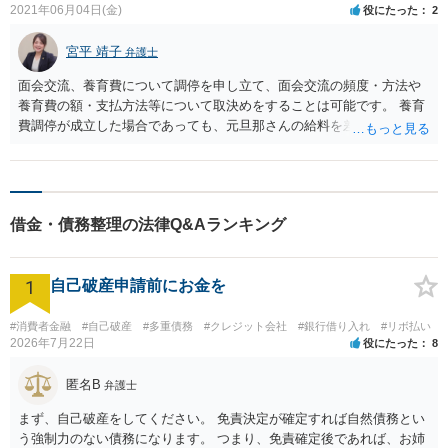
2021年06月04日(金)
役にたった
2
宮平 靖子
弁護士
面会交流、養育費について調停を申し立て、面会交流の頻度・方法や
養育費の額・支払方法等について取決めをすることは可能です。 養育
費調停が成立した場合であっても、元旦那さんの給料を差し押さえる
ことができるのは、実際に支払いがされなかった場合です。 払わなく
なることを前提に予め給料を差し押さえるということはできません。
元旦那さんの親御さんには養育費を支払う義務がないので、親御さん
への請求は原則としてできません。 元旦那さんの親御さんが承諾すれ
借金・債務整理の法律Q&Aランキング
ば、連帯保証人になってもらうという方法もありますが、このような
話に応じてもらえる可能性は極めて低いと思われます。
1
自己破産申請前にお金を
#消費者金融
#自己破産
#多重債務
#クレジット会社
#銀行借り入れ
#リボ払い
2026年7月22日
役にたった
8
匿名B
弁護士
まず、自己破産をしてください。 免責決定が確定すれば自然債務とい
う強制力のない債務になります。 つまり、免責確定後であれば、お姉