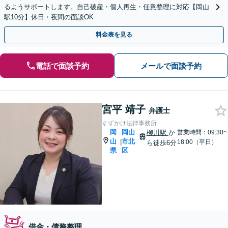
るようサポートします。自己破産・個人再生・任意整理に対応【岡山
駅10分】休日・夜間の面談OK
料金表を見る
電話で面談予約
メールで面談予約
宮平 靖子
弁護士
すずかけ法律事務所
岡
岡山
柳川駅
か
営業時間：09:30~
山
市北
|
18:00（平日）
ら徒歩6分
県
区
借金・債務整理