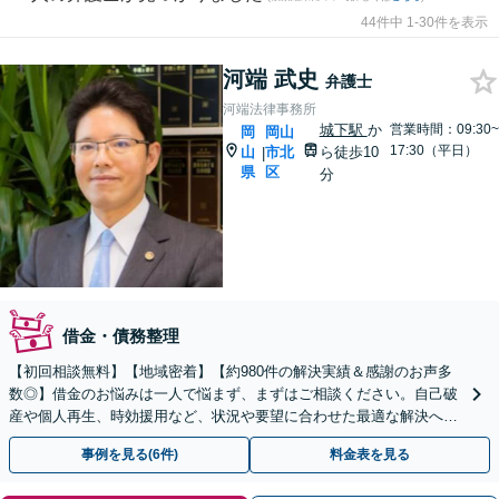
44件中 1-30件を表示
河端 武史
弁護士
河端法律事務所
城下駅
か
営業時間：09:30~
岡
岡山
17:30（平日）
山
市北
ら徒歩10
|
県
区
分
借金・債務整理
【初回相談無料】【地域密着】【約980件の解決実績＆感謝のお声多
数◎】借金のお悩みは一人で悩まず、まずはご相談ください。自己破
産や個人再生、時効援用など、状況や要望に合わせた最適な解決へ！
【ギャンブルや浪費での借金も】駐車場有／完全個室
事例を見る(6件)
料金表を見る