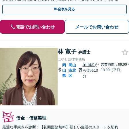
す。まずはご相談ください。【夜間・休日相談可】
料金表を見る
電話でお問い合わせ
メールでお問い合わせ
林 寛子
弁護士
はやし法律事務所
岡山駅
か
営業時間：09:00~
岡
岡山
18:00（平日）
山
市北
ら徒歩10
|
県
区
分
借金・債務整理
最適な手続きを診断！【初回面談無料】新しい生活のスタートを切れ