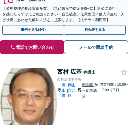
【債務整理の相談実績多数】【自己破産で借金を0円に】返済に負担
を感じたらすぐにご相談ください！自己破産／任意整理／個人再生な
ど状況にあわせた解決方法をご提案します。【法テラス利用可】
事例を見る(4件)
料金表を見る
電話でお問い合わせ
メールで面談予約
西村 広基
弁護士
西村法律事務所
柳川駅
か
営業時間：10:00~
岡
岡山
17:00（平日）
山
市北
ら徒歩10
|
県
区
分