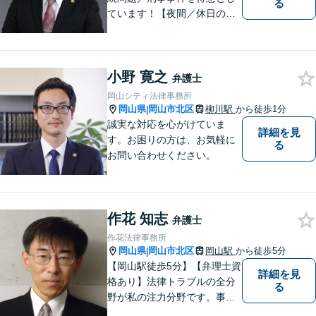
る
ています！【夜間／休日の相
談予約可能】初回相談は無料
となっております。まずは、
お気軽にご相談ください。
小野 寛之
弁護士
岡山シティ法律事務所
岡山県
岡山市北区
柳川駅
から徒歩1分
|
誠実な対応を心がけていま
詳細を見
す。お困りの方は、お気軽に
る
お問い合わせください。
作花 知志
弁護士
作花法律事務所
岡山県
岡山市北区
岡山駅
から徒歩5分
|
【岡山駅徒歩5分】【弁理士資
詳細を見
格あり】法律トラブルの全分
る
野が私の注力分野です。事務
所の理念は、ご相談の後には