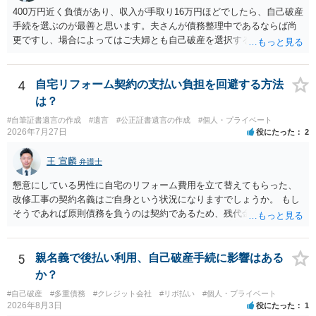
400万円近く負債があり、収入が手取り16万円ほどでしたら、自己破産
手続を選ぶのが最善と思います。夫さんが債務整理中であるならば尚
更ですし、場合によってはご夫婦とも自己破産を選択する方法もある
と思います。
4
自宅リフォーム契約の支払い負担を回避する方法
は？
#自筆証書遺言の作成
#遺言
#公正証書遺言の作成
#個人・プライベート
2026年7月27日
役にたった
2
王 宣麟
弁護士
懇意にしている男性に自宅のリフォーム費用を立て替えてもらった、
改修工事の契約名義はご自身という状況になりますでしょうか。 もし
そうであれば原則債務を負うのは契約であるため、残代金を捻出して
もらうよう約束した男性に支払いをお願いするしかないように思われ
ます。 入籍した場合でも、原則契約者が単独で全ての債務を負うこと
には変わりがありません。 なかなか対応に難しい案件であり、公開の
5
親名義で後払い利用、自己破産手続に影響はある
場でアドバイスを行うのも限界があるように思われますので、資料等
か？
を持参のうえ個別に弁護士に相談されることをお勧めします。
#自己破産
#多重債務
#クレジット会社
#リボ払い
#個人・プライベート
2026年8月3日
役にたった
1