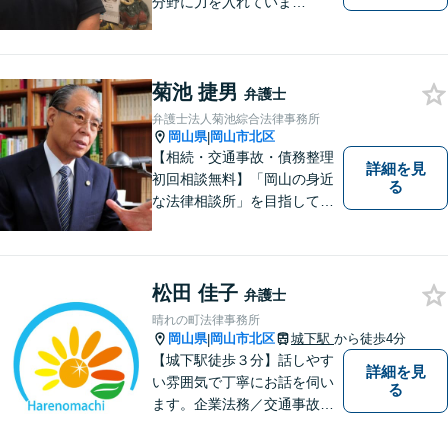
分野に力を入れていま
す！！！
菊池 捷男
弁護士
弁護士法人菊池綜合法律事務所
岡山県
岡山市北区
|
【相続・交通事故・債務整理
詳細を見
初回相談無料】「岡山の身近
る
な法律相談所」を目指してい
ます。お悩みやご不安を抱え
た方のお力になれるよう全力
でサポートしていきます。ど
んなささいなことでも構いま
松田 佳子
弁護士
せん。お気軽にご相談くださ
晴れの町法律事務所
い。【土曜日も受付可能】
岡山県
岡山市北区
城下駅
から徒歩4分
|
【専用駐車場あり】
【城下駅徒歩３分】話しやす
詳細を見
い雰囲気で丁寧にお話を伺い
る
ます。企業法務／交通事故／
離婚／相続など幅広い案件を