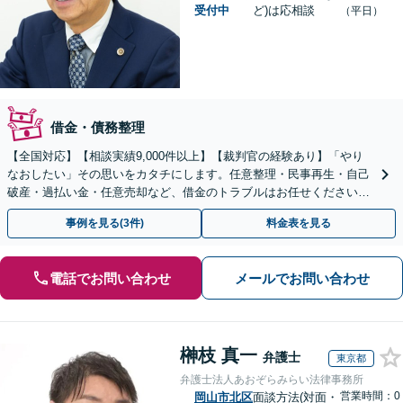
受付中
ど)は応相談
（平日）
借金・債務整理
【全国対応】【相談実績9,000件以上】【裁判官の経験あり】「やり
なおしたい」その思いをカタチにします。任意整理・民事再生・自己
破産・過払い金・任意売却など、借金のトラブルはお任せください。
【初回相談無料】【全国対応可能】
事例を見る(3件)
料金表を見る
電話でお問い合わせ
メールでお問い合わせ
榊枝 真一
弁護士
東京都
弁護士法人あおぞらみらい法律事務所
営業時間：0
岡山市北区
面談方法(対面・