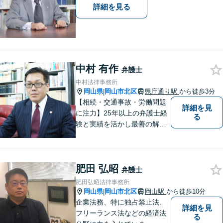
詳細を見る
中村 有作
弁護士
中村法律事務所
岡山県
岡山市北区
県庁通り駅
から徒歩3分
|
【相続・交通事故・労働問題
詳細を見
に注力】25年以上の弁護士経
る
験と実績を活かし最善の解決
法をご提案します。お受けし
た案件に依頼者との二人三脚
で取り組んでまいります
肥田 弘昭
弁護士
肥田弘昭法律事務所
岡山県
岡山市北区
岡山駅
から徒歩10分
|
企業法務、特に独占禁止法、
詳細を見
フリーランス法などの経済法
る