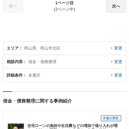
1ページ目
少しでも解決されますよう，
前へ
次へ
(2ページ中)
誠心誠意努力いたす所存で
す。皆様方のご来所をお待ち
しております。
エリア
岡山県、岡山市北区
変更
相談内容
借金・債務整理
変更
詳細条件
未選択
変更
借金・債務整理に関する事例紹介
# 個人再生
住宅ローンの負担や生活費などの増加で借り入れが増