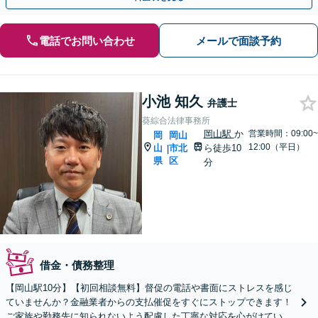
電話でお問い合わせ
メールで面談予約
小池 知久
弁護士
葵綜合法律事務所
岡山駅
か
営業時間：09:00~
岡
岡山
12:00（平日）
山
市北
ら徒歩10
|
県
区
分
借金・債務整理
【岡山駅10分】【初回相談無料】督促の電話や書面にストレスを感じ
ていませんか？金融業者からの支払催促をすぐにストップできます！
ご家族や勤務先に知られないよう配慮した丁寧な対応を心がけていま