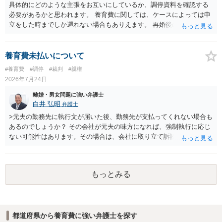
具体的にどのような主張をお互いにしているか、調停資料を確認する
必要があるかと思われます。 養育費に関しては、ケースによっては申
立をした時までしか遡れない場合もありえます。 再婚後の相手方の行
動がどのようなものであったのかも重要であるため、相手が再婚後の
養育費に関するやりとり等があればそちらについても確認する必要が
あるでしょう。 公開相談の場での回答よりも個別に弁護士にご相談さ
養育費未払いについて
れることをお勧めいたします。
#養育費
#調停
#裁判
#親権
2026年7月24日
離婚・男女問題に強い弁護士
白井 弘昭
弁護士
>元夫の勤務先に執行文が届いた後、勤務先が支払ってくれない場合も
あるのでしょうか？ その会社が元夫の味方になれば、強制執行に応じ
ない可能性はあります。その場合は、会社に取り立て訴訟を行うこと
で、会社から取り立てることができます。 その他、預金を探して差し
押さえ、元夫名義の車の差し押さえ競売などを検討します。 ＞何もで
きなかった場合は、公正証書の原本は戻ってくるのでしょうか？ 取れ
もっとみる
ても取れなくても、執行裁判所に原本の還付請求を行えば還付されま
す。 ＞他の弁護士さんに再度依頼できるのでしょうか？ できます。た
だ、取れなかった場合に取り立て訴訟等を起こしてもらえば、他の弁
護士に頼む必要は無いでしょう。 以上、ご参考まで。
都道府県から養育費に強い弁護士を探す