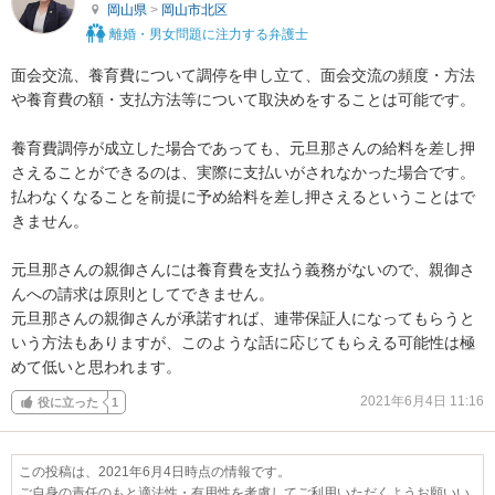
岡山県
>
岡山市北区
離婚・男女問題に注力する弁護士
面会交流、養育費について調停を申し立て、面会交流の頻度・方法
や養育費の額・支払方法等について取決めをすることは可能です。

養育費調停が成立した場合であっても、元旦那さんの給料を差し押
さえることができるのは、実際に支払いがされなかった場合です。

払わなくなることを前提に予め給料を差し押さえるということはで
きません。

元旦那さんの親御さんには養育費を支払う義務がないので、親御さ
んへの請求は原則としてできません。

元旦那さんの親御さんが承諾すれば、連帯保証人になってもらうと
いう方法もありますが、このような話に応じてもらえる可能性は極
めて低いと思われます。
2021年6月4日 11:16
役に立った
1
この投稿は、2021年6月4日時点の情報です。
ご自身の責任のもと適法性・有用性を考慮してご利用いただくようお願いい