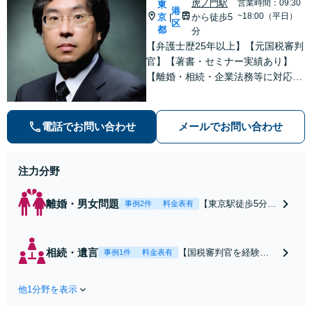
虎ノ門駅
営業時間：09:30
東
用設計】【岡山駅
港
を！【安心の費用設
~18:00（平日）
京
から徒歩5
|
徒歩10分】
区
計】【岡山駅徒歩10
都
分
分】
【弁護士歴25年以上】【元国税審判
官】【著書・セミナー実績あり】
【離婚・相続・企業法務等に対応】
不安やご事情を丁寧にお伺いし、わ
かりすくご説明し最適な解決策をご
提案します
電話でお問い合わせ
メールでお問い合わせ
注力分野
離婚・男女問題
【東京駅徒歩5分】
事例2件
料金表有
【弁護士歴20年】
【子連れ相談可】
具体的なビジョン
相続・遺言
【国税審判官を経験】
事例1件
料金表有
を描けるアドバイ
【東京駅徒歩5分】豊富
スを実施します。
なノウハウと交渉力で
養育費の未払い／
他1分野を表示
実現を目指します。遺
財産分与／慰謝料
留分に配慮した遺言書