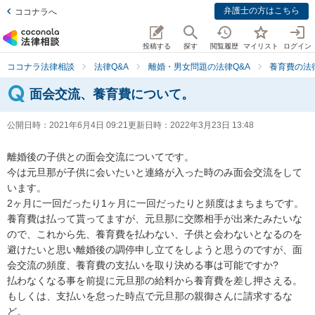
弁護士の方はこちら
ココナラへ
投稿する
探す
閲覧履歴
マイリスト
ログイン
ココナラ法律相談
法律Q&A
離婚・男女問題の法律Q&A
養育費の法
面会交流、養育費について。
公開日時：
2021年6月4日 09:21
更新日時：
2022年3月23日 13:48
離婚後の子供との面会交流についてです。

今は元旦那が子供に会いたいと連絡が入った時のみ面会交流をして
います。

2ヶ月に一回だったり1ヶ月に一回だったりと頻度はまちまちです。

養育費は払って貰ってますが、元旦那に交際相手が出来たみたいな
ので、これから先、養育費を払わない、子供と会わないとなるのを
避けたいと思い離婚後の調停申し立てをしようと思うのですが、面
会交流の頻度、養育費の支払いを取り決める事は可能ですか?

払わなくなる事を前提に元旦那の給料から養育費を差し押さえる。
もしくは、支払いを怠った時点で元旦那の親御さんに請求するな
ど。