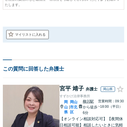
たします。
マイリストに入れる
この質問に回答した弁護士
宮平 靖子
弁護士
岡山県
すずかけ法律事務所
柳川駅
営業時間：09:30
岡
岡山
~18:00（平日）
山
市北
から徒歩
|
県
区
6分
【オンライン相談対応可】【夜間休
日相談可能】相談したいときに気軽