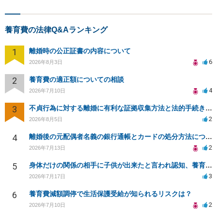
養育費の法律Q&Aランキング
1
離婚時の公正証書の内容について
6
2026年8月3日
2
養育費の適正額についての相談
4
2026年7月10日
3
不貞行為に対する離婚に有利な証拠収集方法と法的手続きについて
2
2026年8月5日
4
離婚後の元配偶者名義の銀行通帳とカードの処分方法について
2
2026年7月13日
5
身体だけの関係の相手に子供が出来たと言われ認知、養育費を要求されているが自身の子供か分からない
3
2026年7月17日
6
養育費減額調停で生活保護受給が知られるリスクは？
2
2026年7月10日