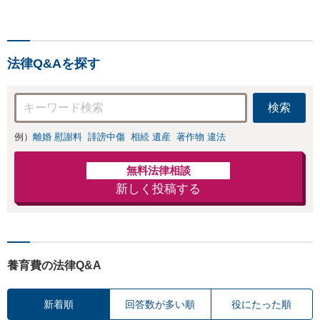
請求などの解決実
作成で、後のトラブル
績多数！相手から
回避を。依頼者の状況
「払えない」と言
に最適な文案を考え出
われても諦めずに
します【初回相談30分
ご相談ください
法律Q&Aを探す
無料】
【初回相談30分無
料】
検索
例）
離婚 慰謝料
誹謗中傷
相続 遺産
著作物 違法
無料法律相談
新しく投稿する
養育費の法律Q&A
新着順
回答数が多い順
役にたった順