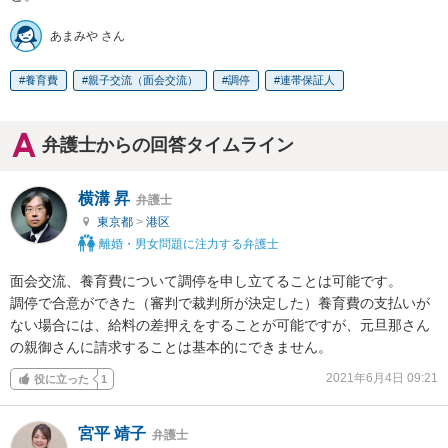
あまみや さん
養育費
親子交流（面会交流）
調停
連帯保証人
弁護士からの回答タイムライン
横溝 昇
弁護士
東京都
>
港区
離婚・男女問題に注力する弁護士
面会交流、養育費について調停を申し立てることは可能です。

調停で合意ができた（審判で裁判所が決定した）養育費の支払いが
ない場合には、給料の差押えをすることが可能ですが、元旦那さん
の親御さんに請求することは基本的にできません。
2021年6月4日 09:21
役に立った
1
宮平 靖子
弁護士