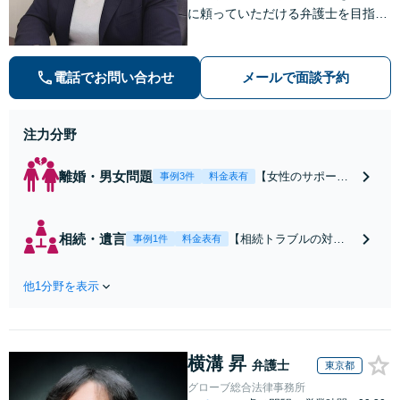
に頼っていただける弁護士を目指し
ております。依頼者にとって最善の
解決策を一緒に考えます。まずはご
相談ください。
電話でお問い合わせ
メールで面談予約
注力分野
離婚・男女問題
【女性のサポート
事例3件
料金表有
実績豊富】【子連
れ相談可】女性な
らではのきめ細や
相続・遺言
【相続トラブルの対応
事例1件
料金表有
かな配慮で、将来
実績豊富】【相続の承
を見据えたアドバ
認・放棄に期限あり】
イス。早期相談で
他1分野を表示
依頼者様にとって納得
有利な解決に導き
できる相続へ導きま
やすくなります。
す。残された家族が揉
慰謝料請求／財産
めないための正しい遺
分与／親権／養育
横溝 昇
言書作成をサポート。
弁護士
東京都
費ならお任せくだ
ご家族が亡くなった際
グローブ総合法律事務所
さい。【安心の費
はすぐに弁護士に相談