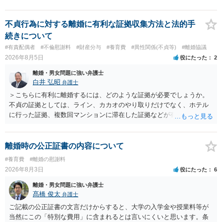
不貞行為に対する離婚に有利な証拠収集方法と法的手
続きについて
#有責配偶者
#不倫慰謝料
#財産分与
#養育費
#異性関係(不貞等)
#離婚協議
2026年8月5日
役にたった
2
離婚・男女問題に強い弁護士
白井 弘昭
弁護士
＞こちらに有利に離婚するには、どのような証拠が必要でしょうか。
不貞の証拠としては、ライン、カカオのやり取りだけでなく、ホテル
に行った証拠、複数回マンションに滞在した証拠などが有効です。 不
貞の証拠があれば、離婚をさらに有利に進める（離婚したい時期に離
婚する、慰謝料をとるなど）ことができると思われます。 ただし、不
貞発覚後、長期間同居を続けると、不貞を許したとの評価につながる
離婚時の公正証書の内容について
場合がありますので、ご注意ください。 以上、ご参考まで。
#養育費
#離婚の慰謝料
2026年8月3日
役にたった
6
離婚・男女問題に強い弁護士
髙橋 俊太
弁護士
ご記載の公正証書の文言だけからすると、大学の入学金や授業料等が
当然にこの「特別な費用」に含まれるとは言いにくいと思います。条