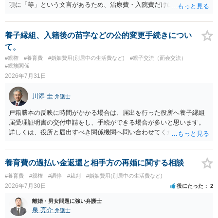
項に「等」という文言があるため、治療費・入院費だけに限定される
わけではありませんが、その前に「病気・事故に伴う費用」と明記さ
れていますので、通常は、病気や事故によって臨時に必要となった医
療費その他これに類する特別支出を念頭に置いた条項と読むのが自然
養子縁組、入籍後の苗字などの公的変更手続きについ
です。したがって、大学の入学金、授業料、受験費用などの教育費に
て。
ついてまで、「この条項があるから当然に半額を請求できる」とまで
#親権
#養育費
#婚姻費用(別居中の生活費など)
#親子交流（面会交流）
は言いにくいと思われます。なお、通常、大学進学費用をどこまで負
#親族関係
担すべきかについては、離婚時の合意内容のほか、子どもの年齢、大
2026年7月31日
学進学についての父母の認識、父母の学歴・収入・資産状況、進学先
や費用などを踏まえて個別に検討することになります。公正証書の他
川添 圭
弁護士
の条項において、養育費の終期についてどのように定められている
か、大学進学に関する定めの有無、「教育費」「進学費用」に関する
戸籍謄本の反映に時間がかかる場合は、届出を行った役所へ養子縁組
定めの有無等について確認する必要があると考えられます。
届受理証明書の交付申請をし、手続ができる場合が多いと思います。
詳しくは、役所と届出すべき関係機関へ問い合わせてください。
養育費の過払い金返還と相手方の再婚に関する相談
#養育費
#親権
#調停
#裁判
#婚姻費用(別居中の生活費など)
2026年7月30日
役にたった
2
離婚・男女問題に強い弁護士
泉 亮介
弁護士