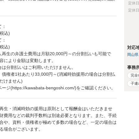
定休
定休
て：
(税込)
て：
(税込)
対応
人再生の弁護士費用は月額20,000円～の分割払いも可能で
岡山県
容により金額は変動します。
合は分割払いはご利用いただけません。
事務
債権者1社あたり33,000円～(消滅時効援用の場合は分割払
完全
だけません)
子連
(https://kawabata-bengoshi.com/)をご確認ください。
再生・消滅時効の援用は原則として報酬金はいただきませ
財費用などの裁判手数料は別途必要となります。また、手続
合や、資料・債権者が極めて多数の場合など、一定の場合は
る場合がございます。