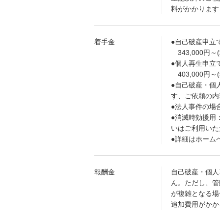
料がかかります
着手金
●自己破産申立
343,000円～
●個人再生申立
403,000円～
●自己破産・個
す、ご依頼の内
●法人事件の場
●消滅時効援用：
いはご利用いた
●詳細はホームページ
報酬金
自己破産・個人
ん。ただし、管
が複雑となる場
追加費用がかか