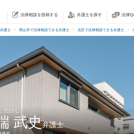
法律相談を投稿する
弁護士を探す
法律Q
弁護士
岡山市で法律相談できる弁護士
北区で法律相談できる弁護士
た たけし
端 武史
弁護士
事務所