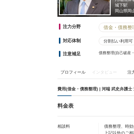
城下駅
岡山県
岡山
注力分野
借金・債務整
対応体制
分割払い利用可
債務整理(自己破産
注意補足
プロフィール
インタビュー
注
費用(借金・債務整理) | 河端 武史弁護
料金表
相談料
債務整理、時効
上記以外のご相談