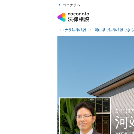
ココナラへ
ココナラ法律相談
岡山県で法律相談できる
かわば
河
河端法律