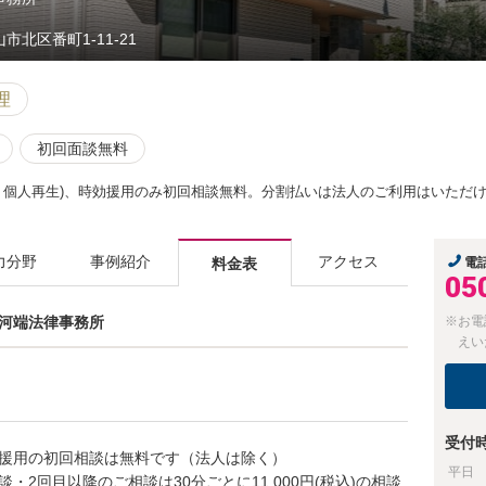
市北区番町1-11-21
理
初回面談無料
・個人再生)、時効援用のみ初回相談無料。分割払いは法人のご利用はいただ
力分野
事例紹介
アクセス
料金表
電
05
士 河端法律事務所
※お電
えい
受付
援用の初回相談は無料です（法人は除く）
平日
・2回目以降のご相談は30分ごとに11,000円(税込)の相談