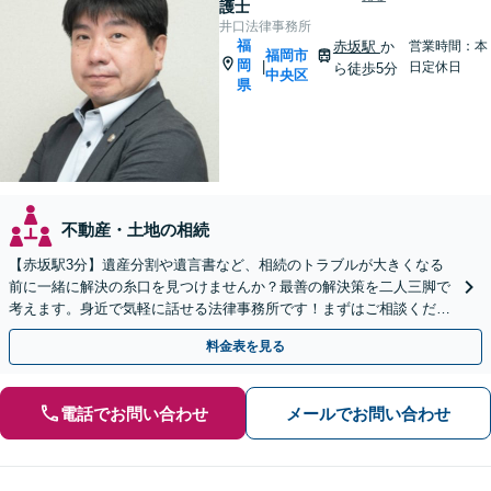
護士
井口法律事務所
福
赤坂駅
か
営業時間：本
福岡市
岡
|
日定休日
ら徒歩5分
中央区
県
不動産・土地の相続
【赤坂駅3分】遺産分割や遺言書など、相続のトラブルが大きくなる
前に一緒に解決の糸口を見つけませんか？最善の解決策を二人三脚で
考えます。身近で気軽に話せる法律事務所です！まずはご相談くださ
い【夜間・休日相談可】【電話・WEB面談可】
料金表を見る
電話でお問い合わせ
メールでお問い合わせ