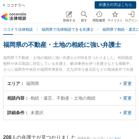
弁護士の方はこちら
ココナラへ
投稿する
探す
閲覧履歴
マイリスト
ログイン
ココナラ法律相談
福岡県で法律相談できる弁護士
福岡県で相続・遺言
福岡県の不動産・土地の相続に強い弁護士
福岡県で不動産・土地の相続に強い弁護士が208名見つかりました。初回面談
無料や休日面談に対応している弁護士、解決事例を持つ弁護士なども掲載中。
さらに福岡市中央区や福岡市博多区、北九州市小倉北区などの地域条件で弁護
士を絞り込めます。相続・遺言に関係する家族間の相続トラブルや認知症の相
続、遺産分割等の細かな分野での絞り込み検索もでき便利です。特に福岡つむ
エリア
福岡県
変更
ぎ法律事務所の山本 恭輔弁護士や弁護士法人山本・坪井綜合法律事務所 福岡オ
フィスの髙谷 英生弁護士、森田法律事務所の森田 孝久弁護士のプロフィール情
相談内容
相続・遺言、不動産・土地の相続
変更
報や弁護士費用、強みなどが注目されています。『福岡県で土日や夜間に発生
した不動産・土地の相続のトラブルを今すぐに弁護士に相談したい』『不動
産・土地の相続のトラブル解決の実績豊富な近くの弁護士を検索したい』『初
詳細条件
未選択
変更
回相談無料で不動産・土地の相続を法律相談できる福岡県内の弁護士に相談予
約したい』などでお困りの相談者さんにおすすめです。
208
人の弁護士が見つかりました
(検索結果について詳しくは
こちら
)