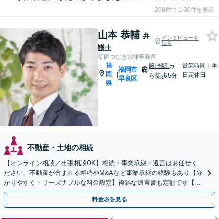
208件中 1-30件を表示
山本 恭輔
弁
インタビューを
見る
護士
福岡つむぎ法律事務所
福
藤崎駅
か
営業時間：本
福岡市
岡
|
日定休日
ら徒歩5分
早良区
県
不動産・土地の相続
【オンライン相談／出張相談OK】相続・事業承継・遺言はお任せく
ださい。不動産が含まれる相続やM&Aなど事業承継の経験もあり【分
かりやすく・リーズナブルな料金設定】複雑な遺言書も定額です【夜
間・休日対応可能】【藤崎駅徒歩5分】【弁護士歴7年】
料金表を見る