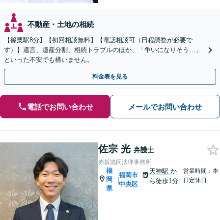
不動産・土地の相続
【篠栗駅8分】【初回相談無料】【電話相談可（日程調整が必要で
す）】遺言、遺産分割、相続トラブルのほか、「争いになりそう…」
といった不安でも構いません。
料金表を見る
電話でお問い合わせ
メールでお問い合わせ
佐宗 光
弁護士
赤坂協同法律事務所
福
天神駅
か
営業時間：本
福岡市
岡
|
日定休日
ら徒歩1分
中央区
県