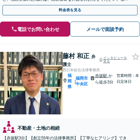
な問題も粘り強く対応し、解決に導きます。
料金表を見る
電話でお問い合わせ
メールで面談予約
藤村 和正
弁
インタビューを
見る
護士
西日本綜合法律事務所
福
赤坂駅
か
営業時間：本
福岡市
岡
|
日定休日
ら徒歩3分
中央区
県
不動産・土地の相続
【赤坂駅3分】【創立55年の法律事務所】【丁寧なヒアリング】でき