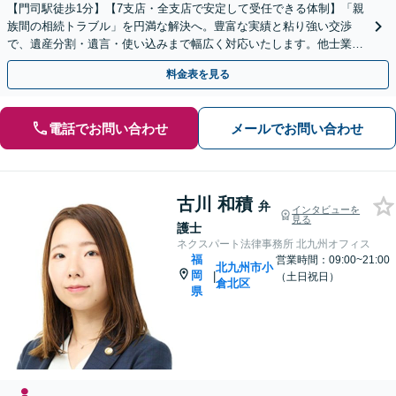
【門司駅徒歩1分】【7支店・全支店で安定して受任できる体制】「親
族間の相続トラブル」を円満な解決へ。豊富な実績と粘り強い交渉
で、遺産分割・遺言・使い込みまで幅広く対応いたします。他士業連
携のワンストップ体制
料金表を見る
電話でお問い合わせ
メールでお問い合わせ
古川 和積
弁
インタビューを
見る
護士
ネクスパート法律事務所 北九州オフィス
福
営業時間：09:00~21:00
北九州市小
岡
|
（土日祝日）
倉北区
県