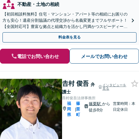
不動産・土地の相続
【初回相談料無料】住宅・マンション・アパート等の相続にお困りの
方も安心！遺産分割協議の代理交渉から名義変更までフルサポート！
【全国対応可】豊富な拠点と組織力を活かし円満かつスピーディーに
相続手続きをお手伝いします【取扱い実績2000件以上】
料金表を見る
電話でお問い合わせ
メールでお問い合わせ
𠮷村 俊吾
弁
インタビューを
見る
護士
𠮷村俊吾法律事務所
福
篠
篠栗駅
から
営業時間：本
岡
栗
|
日定休日
徒歩8分
県
町