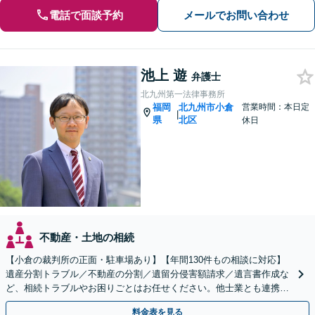
電話で面談予約
メールでお問い合わせ
池上 遊
弁護士
北九州第一法律事務所
福岡
北九州市小倉
営業時間：本日定
|
県
北区
休日
不動産・土地の相続
【小倉の裁判所の正面・駐車場あり】【年間130件もの相談に対応】
遺産分割トラブル／不動産の分割／遺留分侵害額請求／遺言書作成な
ど、相続トラブルやお困りごとはお任せください。他士業とも連携
し、依頼者さまに有利な解決を目指します【土日祝対応可】
料金表を見る