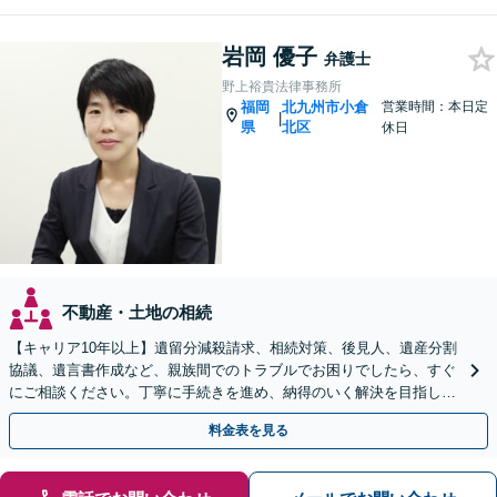
岩岡 優子
弁護士
野上裕貴法律事務所
福岡
北九州市小倉
営業時間：本日定
|
県
北区
休日
不動産・土地の相続
【キャリア10年以上】遺留分減殺請求、相続対策、後見人、遺産分割
協議、遺言書作成など、親族間でのトラブルでお困りでしたら、すぐ
にご相談ください。丁寧に手続きを進め、納得のいく解決を目指しま
す。【完全個室で相談】【駐車場あり】
料金表を見る