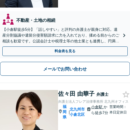
不動産・土地の相続
【小倉駅徒歩5分】「話しやすい」と評判の弁護士が親身に対応。遺
産分割協議や遺留分侵害額請求に力を入れており、揉める前からのご
相談も歓迎です。公認会計士や税理士等の他士業とも連携し、円満な
解決を全力でサポートいたします。まずはご相談ください。
料金表を見る
メールでお問い合わせ
佐々田 由華子
弁護士
弁護士法人フレア法律事務所 北九州オフィス
福
小倉駅
か
営業時間：
北九州市
岡
|
本日定休日
ら徒歩7分
小倉北区
県