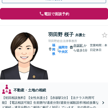
電話で面談予約
羽田野 桜子
弁護士
羽田野総合法律事務所
福
赤坂駅
か
営業時間：本
福岡市
岡
|
日定休日
ら徒歩1分
中央区
県
不動産・土地の相続
【初回相談無料】【女性弁護士】【赤坂駅1分】【法テラス利用可
能】【電話相談可能】生前贈与/遺産分割/遺留分減殺請求/相続放棄な
ど相続・遺言分野のご相談に幅広く対応しています。次の世代へのよ