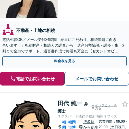
不動産・土地の相続
電話相談OK／メール受付24時間「結果にこだわり、相続問題に向き
合います！」相続財産・相続人の調査から、遺産分割協議・調停・審
判まで全力でサポート。遺言書作成で終活も万全に【セカンドオピニ
オン可】【西小倉駅7分】【小倉北警察署前バス停3分】
料金表を見る
電話でお問い合わせ
メールでお問い合わせ
田代 純一
弁
インタビューを
見る
護士
ネクスパート法律事務所 福岡オフィス
博多駅
営業時間：09:00~
福
福岡
21:00（土日祝日）
岡
市博
から徒歩
|