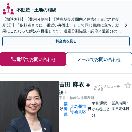
不動産・土地の相続
【相談無料】【費用分割可】【博多駅徒歩圏内／住吉4丁目バス停徒
歩3分】「依頼者さまに一番近い弁護士」として同じ目線に立ち、結
果にこだわった解決を目指します。遺産分割協議・調停／遺留分の侵
害／遺言書の作成／遺産の調査など
料金表を見る
電話でお問い合わせ
メールでお問い合わせ
吉田 麻衣
弁
インタビューを
見る
護士
平井・柏﨑法律事務所
平和通駅
営業時間：
福
北九州市
本日定休日
岡
から徒歩2
|
小倉北区
県
分