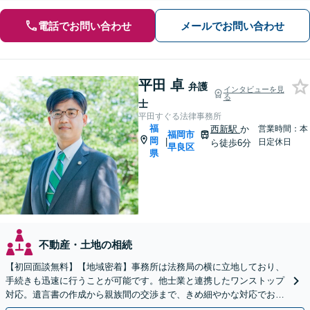
電話でお問い合わせ
メールでお問い合わせ
平田 卓
弁護
インタビューを見
る
士
平田すぐる法律事務所
福
西新駅
か
営業時間：本
福岡市
岡
|
日定休日
ら徒歩6分
早良区
県
不動産・土地の相続
【初回面談無料】【地域密着】事務所は法務局の横に立地しており、
手続きも迅速に行うことが可能です。他士業と連携したワンストップ
対応。遺言書の作成から親族間の交渉まで、きめ細やかな対応でお手
伝いいたします。【メール24時間受付】