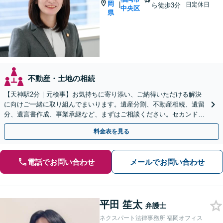
岡
|
日定休日
ら徒歩3分
中央区
県
不動産・土地の相続
【天神駅2分｜元検事】お気持ちに寄り添い、ご納得いただける解決
に向けご一緒に取り組んでまいります。遺産分割、不動産相続、遺留
分、遺言書作成、事業承継など、まずはご相談ください。セカンドオ
ピニオン可【休日・夜間相談可｜出張相談＆WEB面談可】
料金表を見る
電話でお問い合わせ
メールでお問い合わせ
平田 笙太
弁護士
ネクスパート法律事務所 福岡オフィス