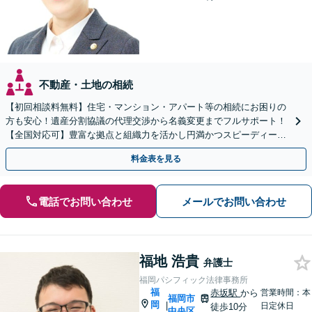
不動産・土地の相続
【初回相談料無料】住宅・マンション・アパート等の相続にお困りの
方も安心！遺産分割協議の代理交渉から名義変更までフルサポート！
【全国対応可】豊富な拠点と組織力を活かし円満かつスピーディーに
相続手続きをお手伝いします【取扱い実績2000件以上】
料金表を見る
電話でお問い合わせ
メールでお問い合わせ
福地 浩貴
弁護士
福岡パシフィック法律事務所
福
赤坂駅
から
営業時間：本
福岡市
岡
|
日定休日
徒歩10分
中央区