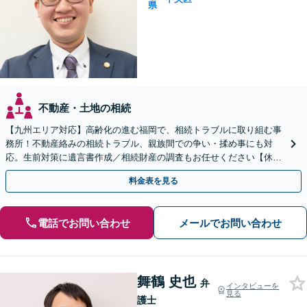
県
不動産・土地の相続
【九州エリア対応】高齢化の進む福岡で、相続トラブルに取り組む事
務所！不動産絡みの相続トラブル、親族間での争い・揉め事にも対
応。生前対策に遺言書作成／相続財産の調査もお任せください【休
日・夜間面談可】【完全個室】【六本松駅2分】
料金表を見る
電話でお問い合わせ
メールでお問い合わせ
舞鶴 史也
弁
インタビューを
見る
護士