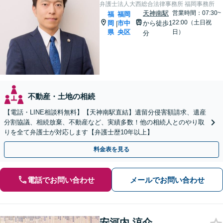
弁護士法人大西総合法律事務所 福岡事務所
天神南駅
営業時間：07:30~
福
福岡
22:00（土日祝
岡
市中
から徒歩1
|
県
央区
日）
分
不動産・土地の相続
【電話・LINE相談料無料】【天神南駅直結】遺留分侵害額請求、遺産
分割協議、相続放棄、不動産など、実績多数！他の相続人とのやり取
りを全て弁護士が対応します【弁護士歴10年以上】
料金表を見る
電話でお問い合わせ
メールでお問い合わせ
安河内 涼介