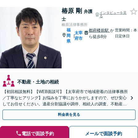
椿原 剛
弁護
インタビューを見
る
士
椿原法律事務所
福
都府楼前駅
か
営業時間：本
太宰
岡
|
日定休日
ら徒歩8分
府市
県
不動産・土地の相続
【初回相談無料】【WEB面談可】【太宰府市で地域密着の法律事務所
／丁寧なヒアリング】お悩みを丁寧におうかがしますので、ぜひ安心
してお任せください。遺産分割協議や調停、相続人の調査、不動産相
続、使い込み・寄与分など、幅広く対応
料金表を見る
電話で面談予約
メールで面談予約