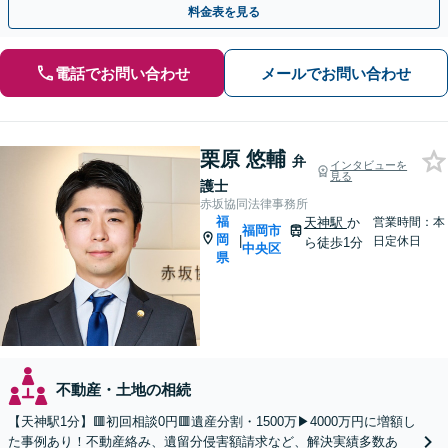
料金表を見る
電話でお問い合わせ
メールでお問い合わせ
栗原 悠輔
弁
インタビューを
見る
護士
赤坂協同法律事務所
福
天神駅
か
営業時間：本
福岡市
岡
|
日定休日
ら徒歩1分
中央区
県
不動産・土地の相続
【天神駅1分】🟥初回相談0円🟥遺産分割・1500万▶4000万円に増額し
た事例あり！不動産絡み、遺留分侵害額請求など、解決実績多数あ