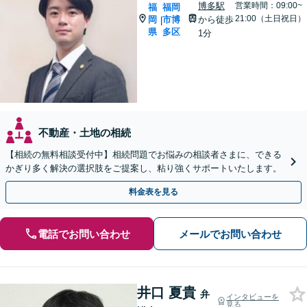
博多駅
営業時間：09:00~
福
福岡
21:00（土日祝日）
岡
市博
から徒歩
|
県
多区
1分
不動産・土地の相続
【相続の無料相談受付中】相続問題でお悩みの相談者さまに、できる
かぎり多く解決の選択肢をご提案し、粘り強くサポートいたします。
料金表を見る
電話でお問い合わせ
メールでお問い合わせ
井口 夏貴
弁
インタビューを
見る