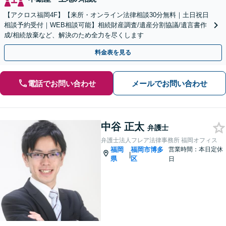
【アクロス福岡4F】【来所・オンライン法律相談30分無料｜土日祝日
相談予約受付｜WEB相談可能】相続財産調査/遺産分割協議/遺言書作
成/相続放棄など、解決のため全力を尽くします
料金表を見る
電話でお問い合わせ
メールでお問い合わせ
中谷 正太
弁護士
弁護士法人フレア法律事務所 福岡オフィス
福岡
福岡市博多
営業時間：本日定休
|
県
区
日