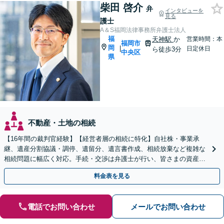
柴田 啓介
弁
インタビューを
見る
護士
A＆S福岡法律事務所弁護士法人
福
天神駅
か
営業時間：本
福岡市
岡
|
日定休日
ら徒歩3分
中央区
県
不動産・土地の相続
【16年間の裁判官経験】【経営者層の相続に特化】自社株・事業承
継、遺産分割協議・調停、遺留分、遺言書作成、相続放棄など複雑な
相続問題に幅広く対応。手続・交渉は弁護士が行い、皆さまの資産と
会社、ご家族の安心を守ります。
料金表を見る
電話でお問い合わせ
メールでお問い合わせ