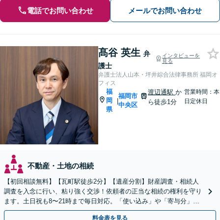
電話でお問い合わせ
メールでお問い合わせ
髙谷 英生
弁
インタビューを
見る
護士
弁護士法人山本・坪井綜合法律事務所 福岡オ
フィス
福
渡辺通駅
か
営業時間：本
福岡市
岡
|
日定休日
ら徒歩1分
中央区
県
不動産・土地の相続
【初回相談無料】【瓦町駅徒歩2分】【遺産分割】財産調査・相続人
調査を入念に行い、粘り強く交渉！依頼者の正当な相続の権利を守り
ます。土日祝も8〜21時まで毎日対応。「使い込み」や「寄与分」の
調査もお任せください！【遺言書作成や相続放棄も対応】
料金表を見る