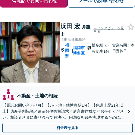
電話でお問い合わせ
メールでお問い合わせ
浜田 宏
弁護
インタビューを見
る
士
浜田法律事務所
福
博多駅
か
営業時間：本
福岡市
岡
|
日定休日
ら徒歩1分
博多区
県
不動産・土地の相続
【電話お問い合わせ可】【JR・地下鉄博多駅1分】【弁護士歴21年以
上】遺産分割協議／遺留分侵害額請求／遺言書作成などお任せくださ
い。相談者さまに寄り添って解決へ。円満な相続を実現するために
も、経験豊富な弁護士にお任せください
料金表を見る