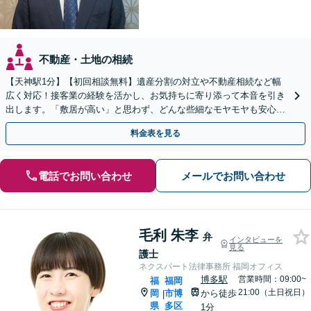
不動産・土地の相続
【天神駅1分】【初回相談無料】遺産分割の対立や不動産相続など幅
広く対応！接客業の経験を活かし、お気持ちに寄り添って本音を引き
出します。「敷居が高い」と思わず、どんな些細なモヤモヤも安心し
てお聞かせください【夜間・休日相談可】
料金表を見る
電話でお問い合わせ
メールでお問い合わせ
毛利 朱李
弁
インタビューを
見る
護士
ネクスパート法律事務所 福岡オフィス
博多駅
営業時間：09:00~
福
福岡
21:00（土日祝日）
岡
市博
から徒歩
|
県
多区
1分