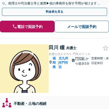
り。税理士や司法書士等と連携▶他の事務所を探す手間が省けます！
不動産会社と連携し無料査定&財産調査も◎
料金表を見る
電話で面談予約
メールで面談予約
田川 瞳
弁護士
弁護士法人ＯＮＥ 門司オフィス
福
北九州
門司駅
か
営業時間：本
岡
市門司
|
日定休日
ら徒歩1分
県
区
不動産・土地の相続