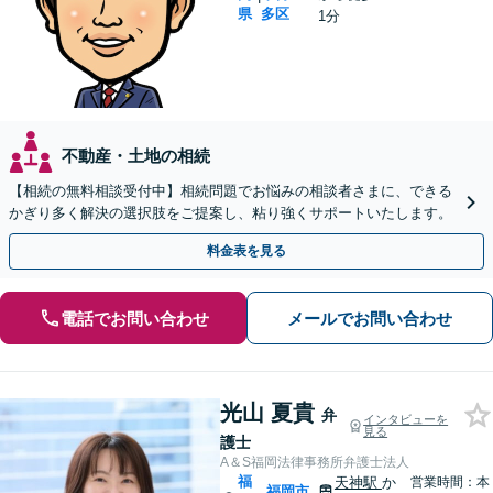
県
多区
1分
不動産・土地の相続
【相続の無料相談受付中】相続問題でお悩みの相談者さまに、できる
かぎり多く解決の選択肢をご提案し、粘り強くサポートいたします。
料金表を見る
電話でお問い合わせ
メールでお問い合わせ
光山 夏貴
弁
インタビューを
見る
護士
A＆S福岡法律事務所弁護士法人
福
天神駅
か
営業時間：本
福岡市