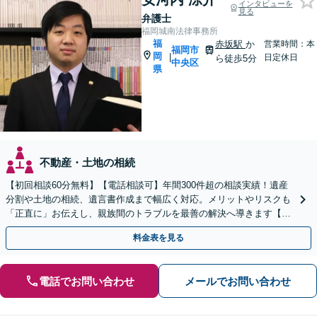
インタビューを
見る
弁護士
福岡城南法律事務所
福
赤坂駅
か
営業時間：本
福岡市
岡
|
日定休日
ら徒歩5分
中央区
県
不動産・土地の相続
【初回相談60分無料】【電話相談可】年間300件超の相談実績！遺産
分割や土地の相続、遺言書作成まで幅広く対応。メリットやリスクも
「正直に」お伝えし、親族間のトラブルを最善の解決へ導きます【法
テラス利用可】
料金表を見る
電話でお問い合わせ
メールでお問い合わせ