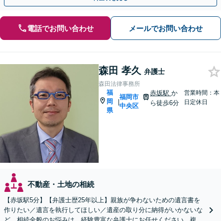
電話でお問い合わせ
メールでお問い合わせ
森田 孝久
弁護士
森田法律事務所
福
赤坂駅
か
営業時間：本
福岡市
岡
|
日定休日
ら徒歩6分
中央区
県
不動産・土地の相続
【赤坂駅5分】【弁護士歴25年以上】親族が争わないための遺言書を
作りたい／遺言を執行してほしい／遺産の取り分に納得がいかないな
ど、相続全般のお悩みは、経験豊富な弁護士にお任せください。複雑