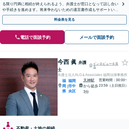
る限り円満に相続が終えられるよう、弁護士が窓口となって話し合い
や手続きを進めます。将来争わないための遺言書作成もサポートいた
します。お困りの際は、お気軽にご相談ください。
料金表を見る
電話で面談予約
メールで面談予約
今西 眞
弁護
インタビューを見
る
士
弁護士法人ALG＆Associates 福岡法律事務所
天神駅
営業時間：00:00~
福
福岡
23:59（土日祝日）
岡
市中
から徒歩
|
県
央区
3分
不動産・土地の相続