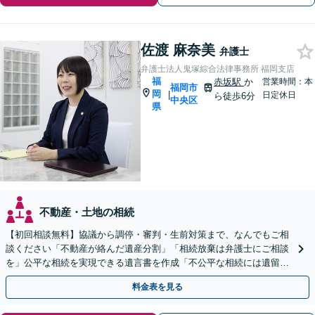
佐渡 麻奈美
弁護士
弁護士法人鬼塚綜合法律事務所 福岡支店
福
赤坂駅
か
営業時間：本
福岡市
岡
|
日定休日
ら徒歩6分
中央区
県
不動産・土地の相続
【初回相談無料】協議から調停・審判・生前対策まで、なんでもご相
談ください「不動産が絡んだ遺産分割」「相続放棄は弁護士にご相談
を」公平な相続を実現できる遺言書を作成「不公平な相続には遺留分
侵害額請求が有効」【夜間・休日相談可】【完全個室相談】
料金表を見る