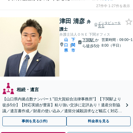
27件中 1-27件を表示
津田 清彦
弁
インタビューを
見る
護士
弁護士法人ＯＮＥ 下関オフィス
山
下
下関駅
か
営業時間：09:00~1
口
関
|
8:00（平日）
ら徒歩5分
県
市
相続・遺言
【山口県内拠点数ナンバー１"旧大賀綜合法律事務所"】【下関駅より
徒歩5分】【対応実績が豊富】粘り強い交渉に定評あり！遺産分割協
議／遺言書作成／財産の使い込み／遺留分減殺請求など幅広く対応い
たします。【周辺士業と連携】【当日相談OK】
事例を見る(1件)
料金表を見る