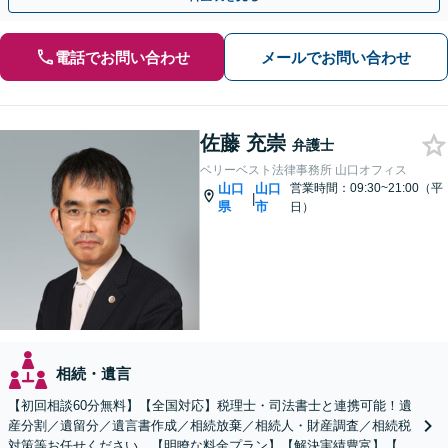
電話でお問い合わせ
メールでお問い合わせ
佐藤 充崇
弁護士
ベリーベスト法律事務所 山口オフィス
山口
山口
営業時間：09:30~21:00（平
|
県
市
日）
相続・遺言
【初回相談60分無料】【全国対応】税理士・司法書士と連携可能！遺
産分割／遺留分／遺言書作成／相続放棄／相続人・財産調査／相続税
対策等お任せください。【明瞭な料金プラン】【解決実績豊富】【電