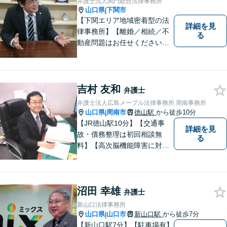
弁護士法人関門総合法律事務所
山口県
下関市
|
【下関エリア地域密着型の法
詳細を見
律事務所】【離婚／相続／不
る
動産問題はお任せください】
法テラス可！小さな問題であ
っても、不安は抱え込まずご
相談ください。お一人おひと
りの声を大切にし、適切な解
吉村 友和
弁護士
決方法をご提案いたします。
弁護士法人広島メープル法律事務所 周南事務所
山口県
周南市
徳山駅
から徒歩10分
|
【JR徳山駅10分】【交通事
詳細を見
故・債務整理は初回相談無
る
料】【高次脳機能障害に対応
可】依頼者の希望や気持ちを
真摯に受け止め、粘り強く対
応。「人生・企業運営のパー
沼田 幸雄
トナー」として、お客さまに
弁護士
寄り添いますので、お気軽に
新山口法律事務所
ご相談ください。
山口県
山口市
新山口駅
から徒歩7分
|
【新山口駅7分】【駐車場有】