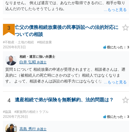
なりません。 例えば遺言では、あなたが取得できるのに、相手が取り
間がない等であれば、相続を取扱分野としている弁護士を適宜探し
込んだのでしたらそうでしょうね。
（WEB等で）、問い合わせてみることです。相続を扱う弁護士でも相
続放棄は比較的安価な手数料でのお仕事になるのであまり前向きに受
けてくれないところもあるようです。 複数の法律事務所に聞いて（相
3
亡父の債務相続放棄後の民事訴訟への法的対応に
見積もりをとって）、一番安いところでやってもらうことに決めれ
ば、キューちゃんママさんの御希望をかなえることができるのではな
ついての相談
いでしょうか。 あるいは相続放棄であれば御自分でできなくもないと
#不動産・土地の相続
#相続放棄
は思います。その場合、かかるのは戸籍等の取得費用と印紙代だけと
2026年8月3日
役にたった
3
なります。家庭裁判所のサイトから用紙を取得すると共に必要な書類
相続・遺言に強い弁護士
を確認し、印紙と共に家庭裁判所に提出して相続放棄申述受理通知書
白井 弘昭
弁護士
を待つという流れになります。
質問１について 相続放棄の申述が受理されますと、相談者さんは、遡
及的に（被相続人の死亡時にさかのぼって）相続人ではなくなりま
す。 よって、相談者さんは訴訟の相手方にはならなくなるので（明け
渡し請求の対象ではなくなるので）請求棄却となります。 相続放棄受
理証明を家庭裁判所で取得し、コピーを答弁書に添えて裁判所に提出
してください。 質問２について 請求棄却を求める答弁書を提出すれ
4
遺産相続で弟が保険を無断解約、法的問題は？
ば、第１回期日は出席する必要がありません。その日は差支え（用事
があり出席できない）との記載で十分です。 質問３について 弁護士で
#協議
#家族間の相続トラブル
はないので、ｍｉｎｔｓでの提出の必要は無いと思います。郵送（期
2026年7月26日
役にたった
3
限までに届けばよい）で十分です。 詳細は、書面記載の裁判所書記官
にお問い合わせください。 以上、ご参考まで。
高島 秀行
弁護士