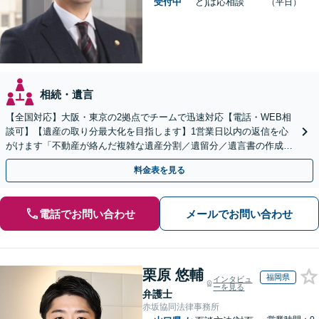
受付中
ど)は応相談
（平日）
相続・遺言
【全国対応】大阪・東京の2拠点でチームで迅速対応【電話・WEB相
談可】【遺産の取り分最大化を目指します】1営業日以内の返信を心
がけます「不動産が絡んだ複雑な遺産分割／遺留分／遺言書の作成・
執行／事業承継など、お任せください」【休日相談あり】
料金表を見る
電話でお問い合わせ
メールでお問い合わせ
栗原 悠輔
福岡県
インタビュ
ーを見る
弁護士
赤坂協同法律事務所