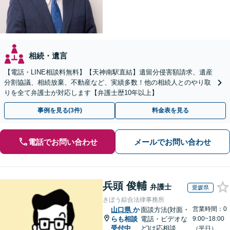
相続・遺言
【電話・LINE相談料無料】【天神南駅直結】遺留分侵害額請求、遺産
分割協議、相続放棄、不動産など、実績多数！他の相続人とのやり取
りを全て弁護士が対応します【弁護士歴10年以上】
事例を見る(3件)
料金表を見る
電話でお問い合わせ
メールでお問い合わせ
兵頭 俊輔
弁護士
愛媛県
きぼう綜合法律事務所
営業時間：0
山口県
か
面談方法(対面・
らも相談
電話・ビデオな
9:00~18:00
受付中
ど)は応相談
（平日）