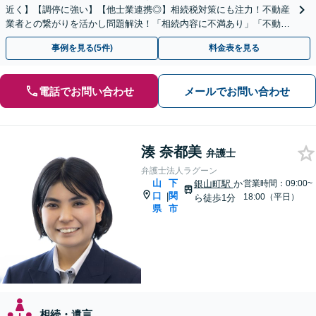
近く】【調停に強い】【他士業連携◎】相続税対策にも注力！不動産
業者との繋がりを活かし問題解決！「相続内容に不満あり」「不動産
の相続で揉めている」こんな方はご相談を！【遺言作成】
事例を見る(5件)
料金表を見る
電話でお問い合わせ
メールでお問い合わせ
湊 奈都美
弁護士
弁護士法人ラグーン
山
下
銀山町駅
か
営業時間：09:00~
口
関
|
18:00（平日）
ら徒歩1分
県
市
相続・遺言