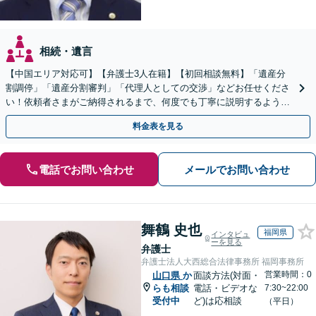
相続・遺言
【中国エリア対応可】【弁護士3人在籍】【初回相談無料】「遺産分
割調停」「遺産分割審判」「代理人としての交渉」などお任せくださ
い！依頼者さまがご納得されるまで、何度でも丁寧に説明するよう心
掛けています【土日祝／夜間対応可】【当日／電話相談可】
料金表を見る
電話でお問い合わせ
メールでお問い合わせ
舞鶴 史也
福岡県
インタビュ
ーを見る
弁護士
弁護士法人大西総合法律事務所 福岡事務所
営業時間：0
山口県
か
面談方法(対面・
らも相談
電話・ビデオな
7:30~22:00
受付中
ど)は応相談
（平日）