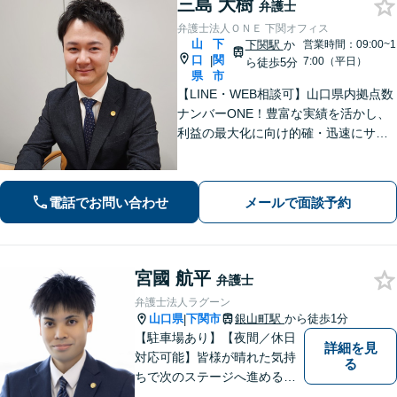
三島 大樹
弁護士
弁護士法人ＯＮＥ 下関オフィス
山
下
下関駅
か
営業時間：09:00~1
口
関
|
7:00（平日）
ら徒歩5分
県
市
【LINE・WEB相談可】山口県内拠点数
ナンバーONE！豊富な実績を活かし、
利益の最大化に向け的確・迅速にサポ
ート。法的助言だけでなく、解決後の
未来を見据えたプランをご提案。離婚
問題／交通事故等、あなたの味方とし
電話でお問い合わせ
メールで面談予約
て尽力します【完全個室】【下関駅5
分】
宮國 航平
弁護士
弁護士法人ラグーン
山口県
下関市
銀山町駅
から徒歩1分
|
【駐車場あり】【夜間／休日
詳細を見
対応可能】皆様が晴れた気持
る
ちで次のステージへ進めるよ
う、精一杯協力させて頂きま