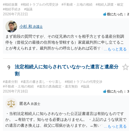
様の意に反する遺産分割協議を行う実益が誰にあったかの立証が困難
#相続放棄
#相続トラブルの代理交渉
#不動産・土地の相続
#相続人調査・確定
であること からすると、実際に遺産分割協議の効力が否定される可能
#相続手続き
#協議
2026年7月22日
役にたった
2
性はそれほど高くない（立証のハードルは非常に高い）ということが
言えると思います。
小杉 和
弁護士
まず前段の質問ですが、その従兄弟の方々を相手方とする遺産分割調
停を（曾祖父の最後の住所地を管轄する）家庭裁判所に申し立てるこ
とが考えられます。裁判所からの呼出しがあれば応答する可能性がま
だあるのではないでしょうか。 後段の質問については、相続放棄は可
能と思われます。時間が思った以上にないので必要書類をてきぱきと
揃える必要があります。その点是非御注意ください。
9
法定相続人に知らされていなかった遺言と遺産分
割
#遺産分割
#遺言の書き直し・やり直し
#相続トラブルの代理交渉
#不動産・土地の相続
#遺言の真偽鑑定・遺言無効
#協議
2026年7月18日
役にたった
3
匿名A
弁護士
・当初法定相続人に知らされなかった公正証書遺言は有効なものです
か。 →有効です。知らせる必要はありません。 ・上記のような状況で
の遺言の書き換えは、叔父に瑕疵がありますか。→無いです。 ・分割
する場合の比率は、現状で、客観的に見てどの程度が妥当と考えられ