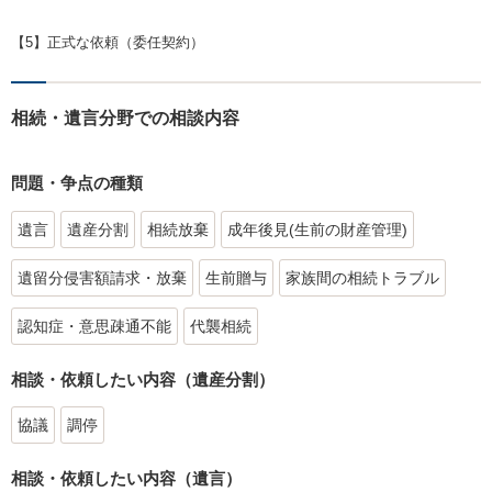
【5】正式な依頼（委任契約）
相続・遺言分野での相談内容
問題・争点の種類
遺言
遺産分割
相続放棄
成年後見(生前の財産管理)
遺留分侵害額請求・放棄
生前贈与
家族間の相続トラブル
認知症・意思疎通不能
代襲相続
相談・依頼したい内容（遺産分割）
協議
調停
相談・依頼したい内容（遺言）