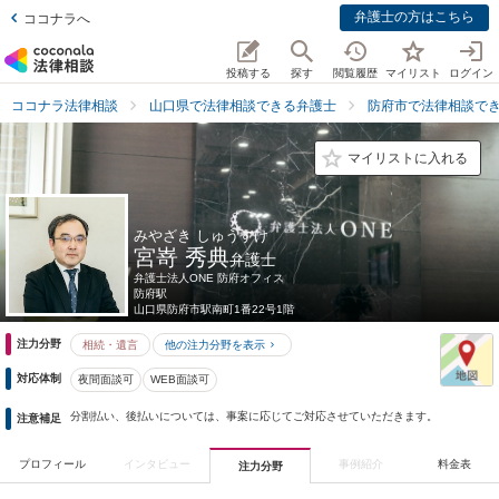
弁護士の方はこちら
ココナラへ
投稿する
探す
閲覧履歴
マイリスト
ログイン
ココナラ法律相談
山口県で法律相談できる弁護士
防府市で法律相談で
マイリストに入れる
みやざき しゅうすけ
宮嵜 秀典
弁護士
弁護士法人ONE 防府オフィス
防府駅
山口県
防府市駅南町1番22号1階
注力分野
相続・遺言
他の注力分野を表示
対応体制
夜間面談可
WEB面談可
分割払い、後払いについては、事案に応じてご対応させていただきます。
注意補足
プロフィール
インタビュー
事例紹介
料金表
注力分野