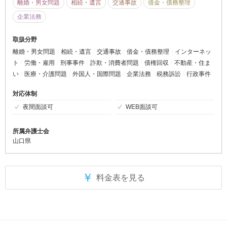
離婚・男女問題
相続・遺言
交通事故
借金・債務整理
企業法務
取扱分野
離婚・男女問題
相続・遺言
交通事故
借金・債務整理
インターネッ
ト
労働・雇用
刑事事件
詐欺・消費者問題
債権回収
不動産・住ま
い
医療・介護問題
外国人・国際問題
企業法務
税務訴訟
行政事件
対応体制
夜間面談可
WEB面談可
所属弁護士会
山口県
￥
料金表を見る