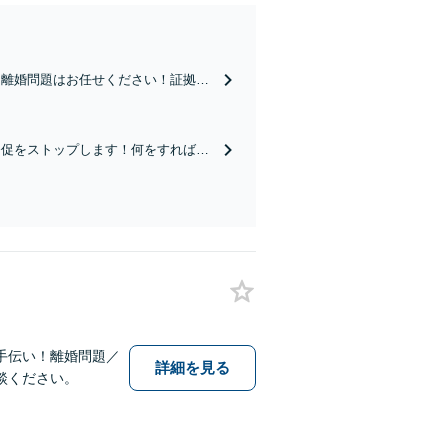
る離婚問題はお任せください！証拠集
ひとりひとりに寄り添って丁寧な対応
督促をストップします！何をすればい
ょう。過払金／自己破産／個人再生な
手伝い！離婚問題／
詳細を見る
談ください。