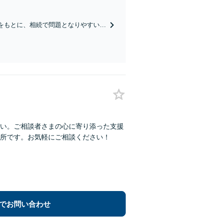
養育費／不貞の慰謝料請求／親権／
をもとに、相続で問題となりやすいポ
言書作成・執行も幅広く対応可能【夜
い。ご相談者さまの心に寄り添った支援
所です。お気軽にご相談ください！
でお問い合わせ