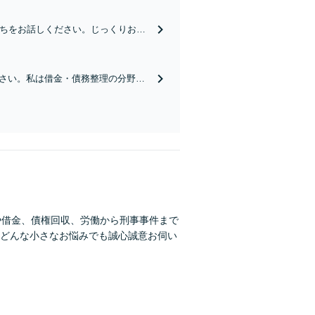
持ちをお話しください。じっくりお話
与といった男女問題に広く対応。【w
さい。私は借金・債務整理の分野を
て直しを全力で支えます【山口駅徒
や借金、債権回収、労働から刑事事件まで
どんな小さなお悩みでも誠心誠意お伺い