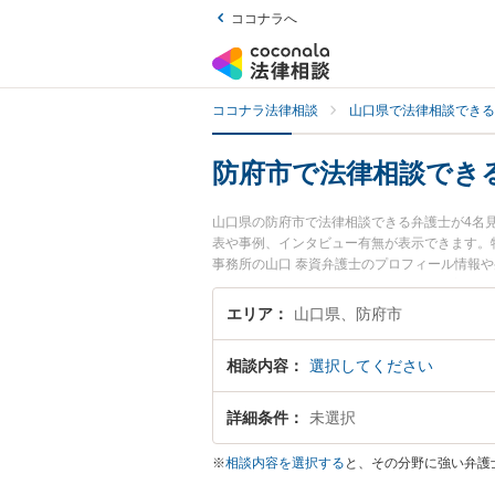
ココナラへ
ココナラ法律相談
山口県で法律相談できる
防府市で法律相談でき
山口県の防府市で法律相談できる弁護士が4名
表や事例、インタビュー有無が表示できます。特
事務所の山口 泰資弁護士のプロフィール情報
護士が多数。こんな法律相談をお持ちの方は是
遺障害のトラブル解決の実績豊富な近くの弁護
エリア
山口県、防府市
者さんにおすすめです。
相談内容
選択してください
詳細条件
未選択
※
相談内容を選択する
と、その分野に強い弁護