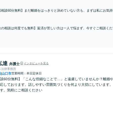
回相談60分無料】まだ離婚をはっきりと決めていない方も、まずは私にお気
った上で今後の進め方をわかりやすくご説明いたします。慰謝料請求や財産分
談可能】
金の相談は何度でも無料】返済が苦しい方は一人で悩まず、今すぐご相談くだ
扱っており、丁寧でわかりやすい説明を心掛けています。これからの生活の立
3分】【駐車場完備】
弘達
弁護士
インタビューを見る
ベ法律事務所
県
山口市
営業時間：本日定休日
|
談60分無料】「こんな些細なことで…」と遠慮していませんか？離婚
応しております。話しやすい雰囲気づくりを何より大切にしています。
す。気軽にご相談ください