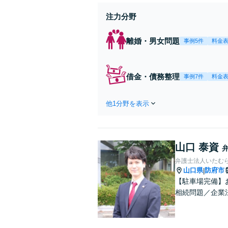
注力分野
離婚・男女問題
事例5件
料金
借金・債務整理
事例7件
料金
他1分野を表示
山口 泰資
弁護士法人いたむ
山口県
防府市
|
【駐車場完備】
相続問題／企業