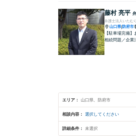
藤村 亮平
弁護士法人いたむ
山口県
防府市
|
【駐車場完備】
相続問題／企業
エリア
山口県、防府市
相談内容
選択してください
詳細条件
未選択