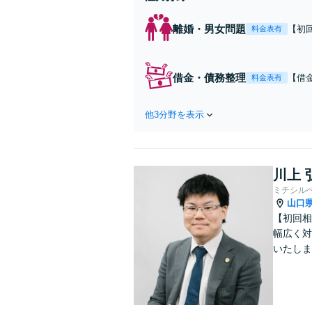
離婚・男女問題
【初
料金表有
を伺
eb面
借金・債務整理
【借
料金表有
多く
歩1
他3分野を表示
川上 
ミチシル
山口
【初回相
幅広く対
いたしま