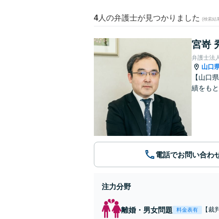
4
人の弁護士が見つかりました
(検索結
宮嵜 
弁護士法人
山口
【山口県
績をも
電話でお問い合わ
注力分野
離婚・男女問題
【裁
料金表有