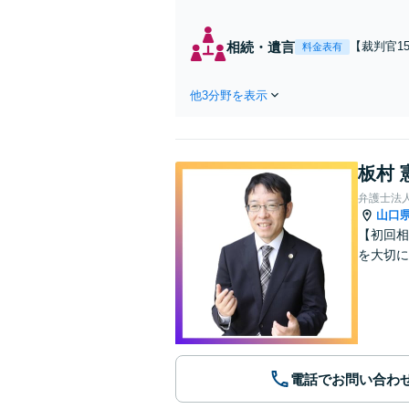
量を
財産
相続・遺言
【裁判官1
料金表有
イントを整
間対応】
他3分野を表示
板村 
弁護士法
山口
【初回相
を大切に
電話でお問い合わ