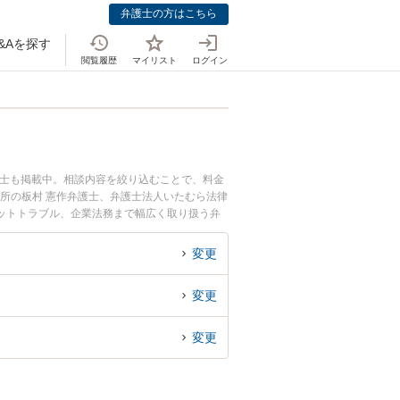
弁護士の方はこちら
&Aを探す
閲覧履歴
マイリスト
ログイン
護士も掲載中。相談内容を絞り込むことで、料金
務所の板村 憲作弁護士、弁護士法人いたむら法律
ットトラブル、企業法務まで幅広く取り扱う弁
弁護士に相談したい』『交通事故の過失割合や後
の弁護士に相談予約したい』などでお困りの相談
変更
変更
変更