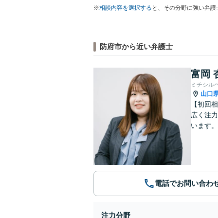
※
相談内容を選択する
と、その分野に強い弁護
防府市から近い弁護士
富岡 
ミチシル
山口
【初回相
広く注力
います。
電話でお問い合わ
注力分野