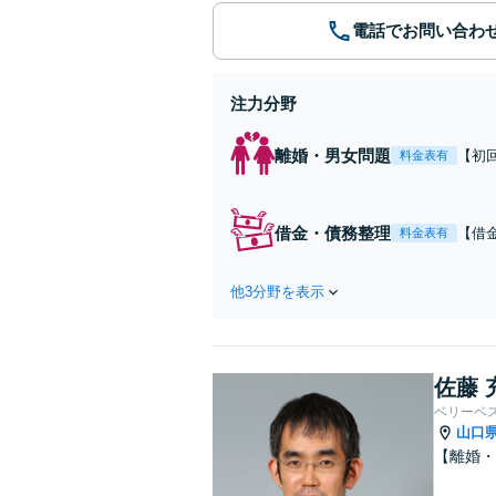
電話でお問い合わ
注力分野
離婚・男女問題
【初
料金表有
ご相
能】
借金・債務整理
【借
料金表有
しみ
完備
他3分野を表示
佐藤 
ベリーベ
山口
【離婚・