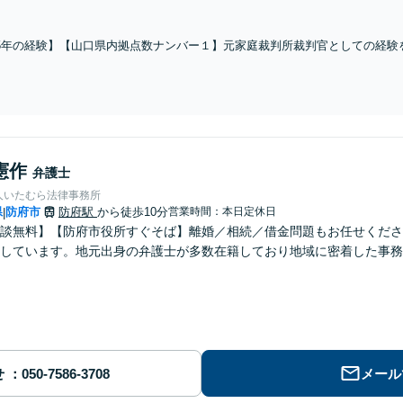
フル活用して、あなたの新しい一歩を全力でサポートいたします。婚姻費用・
分与【夜間対応】
5年の経験】【山口県内拠点数ナンバー１】元家庭裁判所裁判官としての経験
理し、今後の見通しを分かりやすくお伝えします。相続放棄／財産調査／遺
憲作
弁護士
人いたむら法律事務所
県
防府市
防府駅
から徒歩10分
営業時間：本日定休日
|
談無料】【防府市役所すぐそば】離婚／相続／借金問題もお任せくださ
しています。地元出身の弁護士が多数在籍しており地域に密着した事務
せ
メール