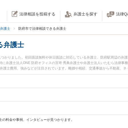
法律相談を投稿する
弁護士を探す
法律Q
弁護士
防府市で法律相談できる弁護士
る弁護士
見つかりました。初回面談無料や休日面談に対応している弁護士、防府駅周辺の弁
に弁護士法人ONE 防府オフィスの宮嵜 秀典弁護士や弁護士法人いたむら法律事
や弁護士費用、強みなどが注目されています。離婚や相続、交通事故から不動産、ネ
非ご利用ください。防府市で土日や夜間に発生した不倫慰謝料トラブルを今すぐに
士を検索したい』『初回相談無料で自己破産や債務整理を法律相談できる防府市内
士の料金や事例、インタビューが見つかります。