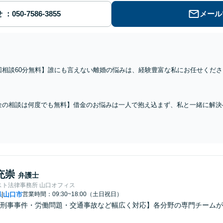
せ
メール
回相談60分無料】誰にも言えない離婚の悩みは、経験豊富な私にお任せくだ
談をいただいております。不貞の慰謝料や財産分与など初期段階からしっかりと
金の相談は何度でも無料】借金のお悩みは一人で抱え込まず、私と一緒に解決
やすい雰囲気づくりを心掛け、あなたの現状に合わせた最適な方法をご提案し
】
充崇
弁護士
スト法律事務所 山口オフィス
県
山口市
営業時間：09:30~18:00（土日祝日）
|
刑事事件・労働問題・交通事故など幅広く対応】各分野の専門チームが