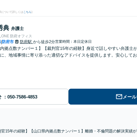
果について詳しくは
こちら
)
秀典
弁護士
ONE 防府オフィス
県
防府市
防府駅
から徒歩2分
営業時間：本日定休日
|
内拠点数ナンバー１】【裁判官15年の経験】身近で話しやすい弁護士が
とに、地域事情に寄り添った適切なアドバイスを提供します。安心してお
せ
メール
判官15年の経験】【山口県内拠点数ナンバー１】離婚・不倫問題の解決実績