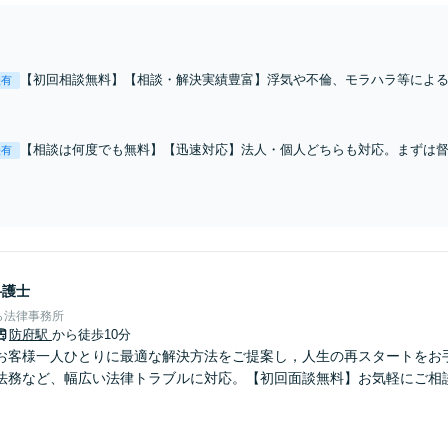
【初回相談無料】【相談・解決実績豊富】浮気や不倫、モラハラ等によ
表有
めから内容証明の送付や、調停・裁判まで見越してアドバイスが可能。
を心掛けております。
【相談は何度でも無料】【迅速対応】法人・個人どちらも対応。まずは
表有
いか分からなくても安心してください。一緒に最善な解決案を考えまし
ど幅広く対応。借金問題は解決できます！
弁護士
ら法律事務所
防府駅
から徒歩10分
お客様一人ひとりに最適な解決方法をご提案し，人生の再スタートをお
法務など、幅広い法律トラブルに対応。【初回面談無料】お気軽にご相