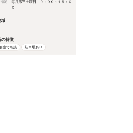
日補足
毎月第三土曜日 ９：００～１５：０
０
地域
所の特徴
個室で相談
駐車場あり