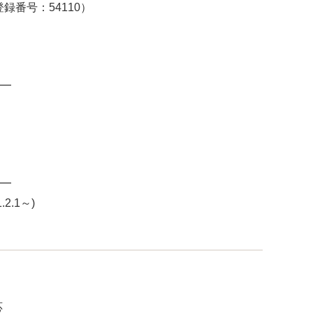
録番号：54110）
━
━
.1～)
応