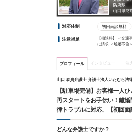
防府駅
山口県
防
対応体制
初回面談無料
【相談料】 ＜交通
注意補足
に請求 ＜離婚不倫
インタビュー
注
プロフィール
山口 泰資弁護士 弁護士法人いたむら法
【駐車場完備】お客様一人ひ
再スタートをお手伝い！離婚
律トラブルに対応。【初回面
どんな弁護士ですか？