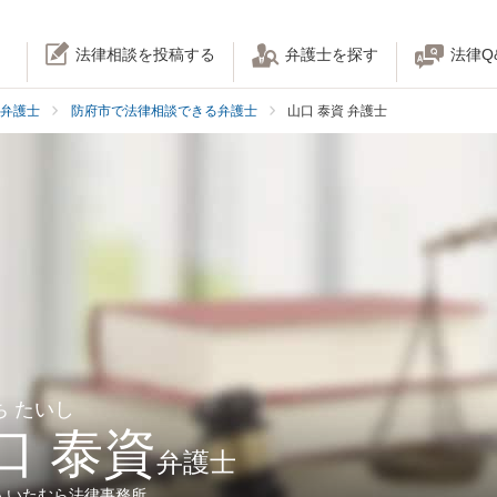
法律相談を投稿する
弁護士を探す
法律Q
弁護士
防府市で法律相談できる弁護士
山口 泰資 弁護士
ち たいし
口 泰資
弁護士
人いたむら法律事務所