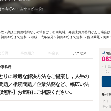
府市寿町2-11 吉幸Ⅱビル3階
事故＞弁護士費用特約なしの場合は，初回無料。弁護士費用特約がある場合は，3
＞初回30分まで無料 ＜相続・成年後見＞初回30分まで無料 ＜借金問題＞何回
力分野
事例紹介
料金表
アクセス
電
08
律事務所
※お電
えい
とりに最適な解決方法をご提案し，人生の
問題／相続問題／企業法務など、幅広い法
談無料】お気軽にご相談ください。
受付
平日
定休