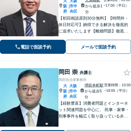
天満橋駅
営業時間：09:00
大
大阪
~17:00（平日）
阪
市中
から徒歩1
|
府
央区
分
【初回相談原則30分無料】【時間外・
休日対応可】納得できる解決を徹底的
に追求いたします【離婚問題】徹底し
た事前調査と粘り強い交渉で、有利な
条件での解決を目指します【借金問
電話で面談予約
メールで面談予約
題】最適な債務整理方法をわかりやす
く提案します 天満橋駅徒歩１分
岡田 崇
弁護士
岡田崇法律事務所
堺筋本町駅
営業時間：10:00
大
大阪
~18:00（平日）
阪
市中
から徒歩5
|
府
央区
分
【経験豊富】消費者問題とインターネ
ット関連問題を中心に、 民事・家事・
刑事事件を幅広く取り扱っている弁護
士です