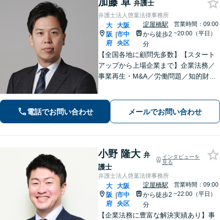
加藤 卓
弁護士
弁護士法人啓葉法律事務所
淀屋橋駅
営業時間：09:00
大
大阪
~20:00（平日）
阪
市中
から徒歩2
|
府
央区
分
【全国各地に顧問先多数】【スタート
アップから上場企業まで】企業法務／
事業再生・M&A／労働問題／知的財産
／債権回収のご相談はお任せくださ
い。迅速なコミュニケーションで、事
業の成長をご支援します。【省庁出向
電話でお問い合わせ
メールでお問い合わせ
経験あり】
小野 隆大
弁
インタビューを
見る
護士
弁護士法人啓葉法律事務所
淀屋橋駅
営業時間：09:00
大
大阪
~22:00（平日）
阪
市中
から徒歩2
|
府
央区
分
【企業法務に豊富な解決実績あり】事