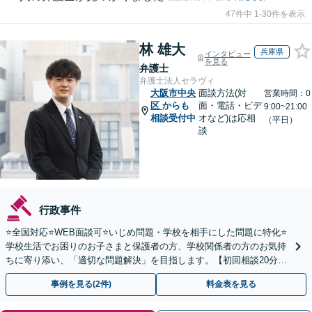
47件中 1-30件を表示
林 雄大
兵庫県
インタビュー
を見る
弁護士
弁護士法人セラヴィ
大阪市中央
面談方法(対
営業時間：0
区
からも
面・電話・ビデ
9:00~21:00
相談受付中
オなど)は応相
（平日）
談
行政事件
⭐️全国対応⭐️WEB面談可⭐️いじめ問題・学校を相手にした問題に特化⭐️
学校生活でお困りのお子さまと保護者の方、学校関係者の方のお気持
ちに寄り添い、「適切な問題解決」を目指します。【初回相談20分無
料】
事例を見る(2件)
料金表を見る