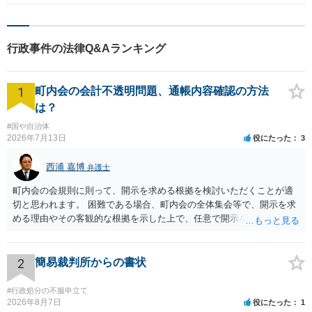
に収入が減るとなれば、（具体的な金額は別にして）減額が認められ
る可能性は高いように思われます。 そして、こちらの方が収入が大き
くなる場合、原則としては、逆に婚姻費用を請求される可能性もあり
行政事件の法律Q&Aランキング
ます。 婚姻費用・養育費について、転職しても、転職先が判明するな
らばそちらに差し押さえる等の方法もあります。 ただし、１００パー
セント回収を約束できる方法などというものはありません。 これ以上
1
町内会の会計不透明問題、通帳内容確認の方法
のご回答は、かなり詳細に、プライバシーにも深くかかわる点まで聞
き取りをしないとご回答は困難です。 お近くの弁護士事務所にご相談
は？
されてみてください。
#国や自治体
2026年7月13日
役にたった
3
西浦 嘉博
弁護士
町内会の会規則に則って、開示を求める根拠を検討いただくことが適
切と思われます。 困難である場合、町内会の全体集会等で、開示を求
める理由やその客観的な根拠を示した上で、任意で開示を求めること
が考えられます。 より詳細についてお聞きになりたい場合、最寄りの
法律事務所での相談を検討ください。
2
簡易裁判所からの書状
#行政処分の不服申立て
2026年8月7日
役にたった
1