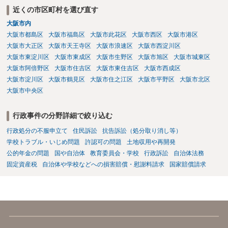
弁護士会にありますので相談するのも良いかと思います。
近くの市区町村を選び直す
大阪市内
大阪市都島区
大阪市福島区
大阪市此花区
大阪市西区
大阪市港区
大阪市大正区
大阪市天王寺区
大阪市浪速区
大阪市西淀川区
大阪市東淀川区
大阪市東成区
大阪市生野区
大阪市旭区
大阪市城東区
大阪市阿倍野区
大阪市住吉区
大阪市東住吉区
大阪市西成区
大阪市淀川区
大阪市鶴見区
大阪市住之江区
大阪市平野区
大阪市北区
大阪市中央区
行政事件の分野詳細で絞り込む
行政処分の不服申立て
住民訴訟
抗告訴訟（処分取り消し等）
学校トラブル・いじめ問題
許認可の問題
土地収用や再開発
公的年金の問題
国や自治体
教育委員会・学校
行政訴訟
自治体法務
固定資産税
自治体や学校などへの損害賠償・慰謝料請求
国家賠償請求