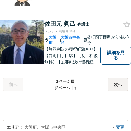
分】一人で悩まず，お気軽に
ご相談ください。
佐田元 眞己
弁護士
さだもと法律事務所
谷町四丁目駅
から徒歩3
大阪
大阪市中央
|
府
区
分
【無罪判決の獲得経験あり】
詳細を見
【谷町四丁目駅】【初回相談
る
無料】【無罪判決の獲得経験
あり】刑事事件・交通事故・
不動産／マンショントラブ
ル・法人倒産お任せくださ
1ページ目
前へ
次へ
い。困っている方の助けにな
(2ページ中)
れるよう尽力します。
エリア
大阪府、大阪市中央区
変更