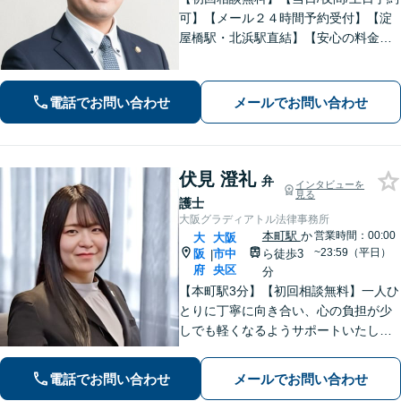
可】【メール２４時間予約受付】【淀
屋橋駅・北浜駅直結】【安心の料金体
系】ともに解決をめざしましょう。ま
ずはお気軽にご相談ください。
電話でお問い合わせ
メールでお問い合わせ
伏見 澄礼
弁
インタビューを
見る
護士
大阪グラディアトル法律事務所
本町駅
か
営業時間：00:00
大
大阪
~23:59（平日）
阪
市中
ら徒歩3
|
府
央区
分
【本町駅3分】【初回相談無料】一人ひ
とりに丁寧に向き合い、心の負担が少
しでも軽くなるようサポートいたしま
す。問題の背景にも目を向け、その先
の暮らしまで見据えた支えを大切にし
電話でお問い合わせ
メールでお問い合わせ
ています。あなたの気持ちにしっかり