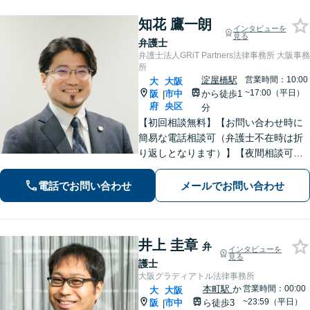
知花 鷹一朗
インタビューを
見る
弁護士
弁護士法人GRiT Partners法律事務所 大阪事務
所
淀屋橋駅
営業時間：10:00
大
大阪
~17:00（平日）
阪
市中
から徒歩1
|
府
央区
分
【初回相談無料】【お問い合わせ時に
簡易な電話相談可（弁護士不在時は折
り返しとなります）】【夜間相談可】
依頼者さまの悩み・不安に寄り添い、
精神的な負担も軽減できるよう努めて
電話でお問い合わせ
メールでお問い合わせ
まいります。解決見込みや弁護士費用
についてわかりやすくご説明します。
井上 圭章
弁
インタビューを
見る
護士
大阪グラディアトル法律事務所
本町駅
か
営業時間：00:00
大
大阪
~23:59（平日）
阪
市中
ら徒歩3
|