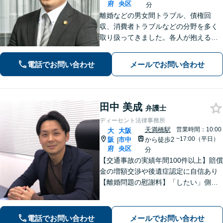
府
央区
分
離婚などの男女間トラブル、債権回
収、消費者トラブルなどの分野を多く
取り扱ってきました。各人が抱えるト
ラブルは様々で、それに合った解決方
法があります。詳細な打ち合わせをさ
電話でお問い合わせ
メールでお問い合わせ
せていただきます。お気軽にお問い合
わせくださいませ。
田中 美成
弁護士
ディーセント法律事務所
天満橋駅
営業時間：10:00
大
大阪
~17:00（平日）
阪
市中
から徒歩2
|
府
央区
分
【交通事故の実績年間100件以上】賠償
金の増額交渉や後遺症認定に自信あり
【離婚問題の慰謝料】「したい」側も
「された」側もご相談ください。丁寧
な説明を心がけ、ご不安を解消します
【初回面談無料】【子連れ相談可】刑
電話でお問い合わせ
メールでお問い合わせ