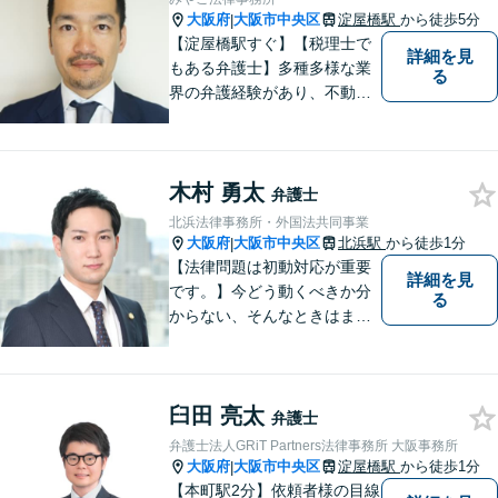
べて対応します。【休日・夜
大阪府
大阪市中央区
淀屋橋駅
から徒歩5分
|
間相談可】
【淀屋橋駅すぐ】【税理士で
詳細を見
もある弁護士】多種多様な業
る
界の弁護経験があり、不動産
問題に精通する弁護士。「依
頼者にとって最適な事件処
理」をモットーに、親切・丁
木村 勇太
寧・信頼と実績を積み重ねた
弁護士
弁護を行なっています。【英
北浜法律事務所・外国法共同事業
語対応可】
大阪府
大阪市中央区
北浜駅
から徒歩1分
|
【法律問題は初動対応が重要
詳細を見
です。】今どう動くべきか分
る
からない、そんなときはまず
は一度ご相談ください。
臼田 亮太
弁護士
弁護士法人GRiT Partners法律事務所 大阪事務所
大阪府
大阪市中央区
淀屋橋駅
から徒歩1分
|
【本町駅2分】依頼者様の目線