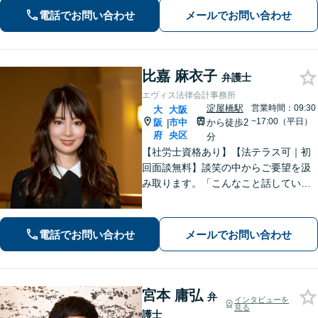
電話でお問い合わせ
メールでお問い合わせ
比嘉 麻衣子
弁護士
エヴィス法律会計事務所
淀屋橋駅
営業時間：09:30
大
大阪
~17:00（平日）
阪
市中
から徒歩2
|
府
央区
分
【社労士資格あり】【法テラス可｜初
回面談無料】談笑の中からご要望を汲
み取ります。「こんなこと話していい
の？」と思うことも、どうぞ安心して
ご相談ください【電話・WEB相談可】
離婚・労働問題など。あなたの想いに
電話でお問い合わせ
メールでお問い合わせ
寄り添い、最適な解決を目指します
【休日対応】
宮本 庸弘
弁
インタビューを
見る
護士