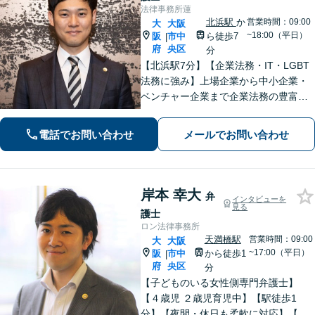
法律事務所蓮
北浜駅
か
営業時間：09:00
大
大阪
~18:00（平日）
阪
市中
ら徒歩7
|
府
央区
分
【北浜駅7分】【企業法務・IT・LGBT
法務に強み】上場企業から中小企業・
ベンチャー企業まで企業法務の豊富な
実績！IT・ネット案件の法的紛争、LG
BT法務にも精通。【休日・夜間相談
電話でお問い合わせ
メールでお問い合わせ
可】専門的知見から次の一歩を迅速に
サポート。ビジネスの停滞を防ぎま
す。
岸本 幸大
弁
インタビューを
見る
護士
ロン法律事務所
天満橋駅
営業時間：09:00
大
大阪
~17:00（平日）
阪
市中
から徒歩1
|
府
央区
分
【子どものいる女性側専門弁護士】
【４歳児 ２歳児育児中】【駅徒歩1
分】【夜間・休日も柔軟に対応】【出