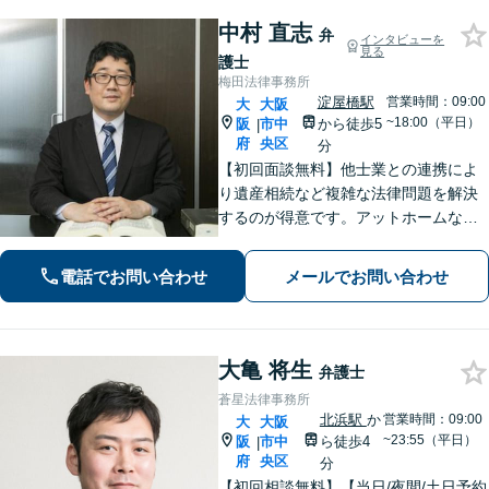
中村 直志
弁
インタビューを
見る
護士
梅田法律事務所
淀屋橋駅
営業時間：09:00
大
大阪
~18:00（平日）
阪
市中
から徒歩5
|
府
央区
分
【初回面談無料】他士業との連携によ
り遺産相続など複雑な法律問題を解決
するのが得意です。アットホームな事
務所ですのでお気軽にご相談くださ
い。丁寧にお話をうがかい、最後まで
電話でお問い合わせ
メールでお問い合わせ
寄り添ってサポートします。
大亀 将生
弁護士
蒼星法律事務所
北浜駅
か
営業時間：09:00
大
大阪
~23:55（平日）
阪
市中
ら徒歩4
|
府
央区
分
【初回相談無料】【当日/夜間/土日予約