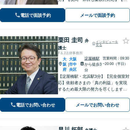
張相談可】素早い対応であなたの不安
を解消します！
電話で面談予約
メールで面談予約
栗田 圭司
弁
インタビューを
見る
護士
F＆J法律事務所
淀屋橋駅
営業時間：09:30
大
大阪
~20:00（平日）
阪
市中
から徒歩3
|
府
央区
分
【淀屋橋駅・北浜駅3分】【完全個室対
応】依頼者さまの「真の利益」を実現
するため最大限の努力を尽くします。
穏やかで気さくな弁護士が親身に対
応！裁判官から「粘り強い」と評価さ
電話でお問い合わせ
メールでお問い合わせ
れた交渉力が強み「表現できない不満
や怒りを丁寧なヒアリングで言語化」
早川 拓郎