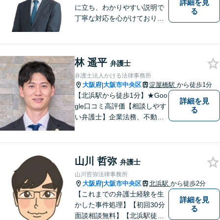
詳細を見
に立ち、わかりやすい説明で
る
丁寧な対応を心がけておりま
す。お悩みを抱えた皆様に寄
り添い、法律面はもちろんの
こと精神面からも全力でサポ
林 遥平
ートし、迅速に問題解決へと
弁護士
導きます。【夜間面談可】
弁護士法人かける法律事務所
【淀屋橋駅6分】
大阪府
大阪市中央区
淀屋橋駅
から徒歩1分
|
【北浜駅から徒歩1分】★Goo
詳細を見
gle口コミ高評価【相談しやす
る
い弁護士】企業法務、不動産
トラブル、相続・遺言など、
幅広く対応しています。迅速
なレスポンスを心がけ、依頼
山川 哲弥
者さまに安心感をお届けしま
弁護士
す。お気軽にご相談くださ
山川哲弥法律事務所
い。【完全個室】【Zoom面談
大阪府
大阪市中央区
北浜駅
から徒歩2分
|
可】
【これまでの弁護士経験を生
詳細を見
かした事件処理】【初回30分
る
面談相談無料】【北浜駅徒歩2