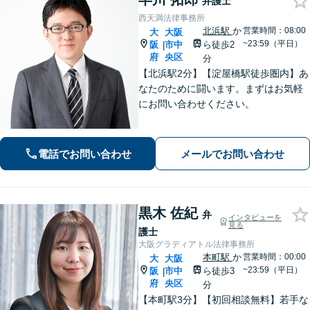
弁護士
西天満法律事務所
北浜駅
か
営業時間：08:00
大
大阪
~23:59（平日）
阪
市中
ら徒歩2
|
府
央区
分
【北浜駅2分】【淀屋橋駅徒歩圏内】あ
なたのために闘います。まずはお気軽
にお問い合わせください。
電話でお問い合わせ
メールでお問い合わせ
黒木 佐紀
弁
インタビューを
見る
護士
大阪グラディアトル法律事務所
本町駅
か
営業時間：00:00
大
大阪
~23:59（平日）
阪
市中
ら徒歩3
|
府
央区
分
【本町駅3分】【初回相談無料】若手な