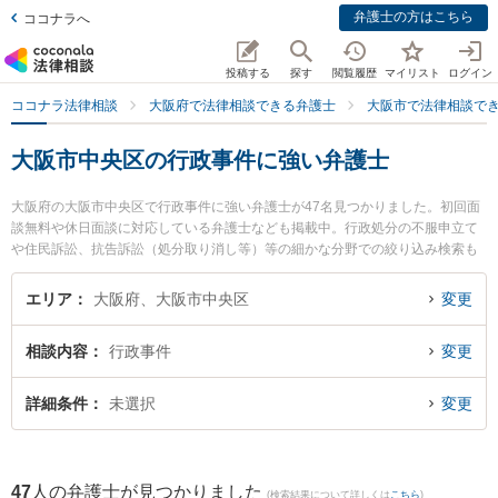
弁護士の方はこちら
ココナラへ
投稿する
探す
閲覧履歴
マイリスト
ログイン
ココナラ法律相談
大阪府で法律相談できる弁護士
大阪市で法律相談で
大阪市中央区の行政事件に強い弁護士
大阪府の大阪市中央区で行政事件に強い弁護士が47名見つかりました。初回面
談無料や休日面談に対応している弁護士なども掲載中。行政処分の不服申立て
や住民訴訟、抗告訴訟（処分取り消し等）等の細かな分野での絞り込み検索も
でき便利です。特に一道法律事務所の呉 明浩弁護士や弁護士法人啓葉法律事務
所の加藤 卓弁護士、弁護士法人啓葉法律事務所の小野 隆大弁護士のプロフィー
エリア
大阪府、大阪市中央区
変更
ル情報や弁護士費用、強みなどが注目されています。『大阪市中央区で土日や
夜間に発生した行政事件のトラブルを今すぐに弁護士に相談したい』『行政事
相談内容
行政事件
変更
件のトラブル解決の実績豊富な近くの弁護士を検索したい』『初回相談無料で
行政事件を法律相談できる大阪市中央区内の弁護士に相談予約したい』などで
お困りの相談者さんにおすすめです。
詳細条件
未選択
変更
47
人の弁護士が見つかりました
(検索結果について詳しくは
こちら
)