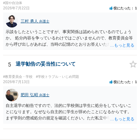
#国や自治体
2026年7月22日
役にたった
1
三村 勇人
弁護士
示談をしたということですが、事実関係は認められているのでしょう
か。 処分内容を争っているわけではございませんので、教育委員会等
から呼び出しがあれば、当時の記憶のとおりお答えいただくことにな
るかと思います。
5
退学勧告の妥当性について
#教育委員会・学校
#学校トラブル・いじめ問題
2026年7月13日
役にたった
1
肥田 弘昭
弁護士
自主退学の勧告ですので、法的に学校側は学生に処分をしていないこ
とになります。なぜなら自主的に学生が辞めたことになるからです。
まず学則の懲戒処分の規定を確認ください。ただ私立中学ですので裁
量が大きいです。争う場合は、正式に処分をして貰い対応することに
なるかと思います。その中で、懲戒処分として退学処分を上記事情か
ら出すかどうかです。ご参考にしてください。子供の権利委員会は各