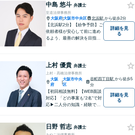
中島 悠斗
弁護士
至道法律事務所
大阪府
大阪市中央区
北浜駅
から徒歩2分
|
【北浜駅2分】【紛争予防】ご
詳細を見
依頼者様が安心して前に進め
る
るよう、最善の解決を目指
し、最後まで責任を持ってサ
ポートいたします。 どんなに
小さなお悩みでも、どうぞお
上村 優貴
気軽にご相談ください。【弁
弁護士
護士費用保険特約を利用でき
上村・髙橋法律事務所
る場合がございます】
谷町四丁目駅
から徒歩5
大阪
大阪市中央
|
府
区
分
【初回相談無料】【WEB面談
詳細を見
対応】「どの事案も“2名”で対
る
応▶︎二人分の知識・経験で質
の高いサービスをご提供しま
す！」【500件以上の交通事
故事件を解決してきた豊富な
日野 哲志
弁護士
実績】保険会社との交渉はす
みやこ法律事務所