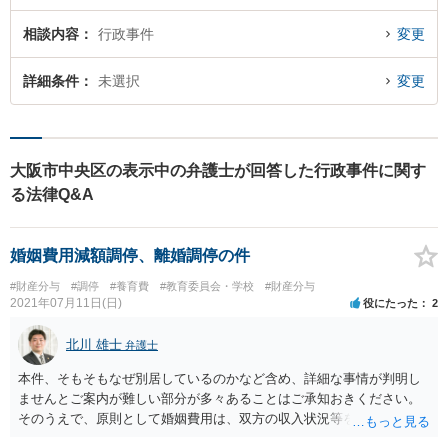
相談内容
行政事件
変更
詳細条件
未選択
変更
大阪市中央区の表示中の弁護士が回答した行政事件に関す
る法律Q&A
婚姻費用減額調停、離婚調停の件
#財産分与
#調停
#養育費
#教育委員会・学校
#財産分与
2021年07月11日(日)
役にたった
2
北川 雄士
弁護士
本件、そもそもなぜ別居しているのかなど含め、詳細な事情が判明し
ませんとご案内が難しい部分が多々あることはご承知おきください。
そのうえで、原則として婚姻費用は、双方の収入状況等を踏まえて、
減額事由が認められるのかというところがポイントになります。 現実