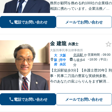
務所が顧問を務める約100社の企業様の
相談に携わっています。企業法務／事
業再生・M＆A・廃業／労働・雇用問題
／債権回収／事業承継など、トラブル
電話でお問い合わせ
メールでお問い合わせ
やお困りごとのご相談はお任せくださ
い【土日祝対応可】個人の相続にも対
応
金 建龍
弁護士
大阪刑事民事法律事務所
北浜駅
か
営業時間：09:00
大
大阪
~18:00（平日）
阪
市中
ら徒歩4
|
府
央区
分
【北浜駅徒歩3分】【弁護士歴20年】刑
事・民事二刀流の豊富な実績例多数。
今のあなたの宙ぶらりんをまず解消！
必要とあらばすぐに現場へ足を運び、
依頼者のために奔走する「俊足弁護
士」であり続けます！最後まであなた
電話でお問い合わせ
メールでお問い合わせ
の味方です！【初回相談無料】