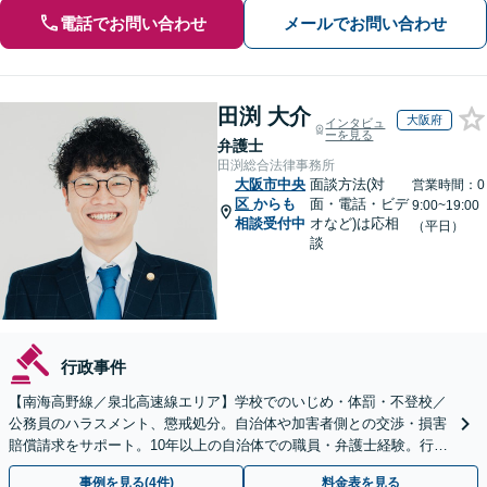
電話でお問い合わせ
メールでお問い合わせ
田渕 大介
大阪府
インタビュ
ーを見る
弁護士
田渕総合法律事務所
大阪市中央
面談方法(対
営業時間：0
区
からも
面・電話・ビデ
9:00~19:00
相談受付中
オなど)は応相
（平日）
談
行政事件
【南海高野線／泉北高速線エリア】学校でのいじめ・体罰・不登校／
公務員のハラスメント、懲戒処分。自治体や加害者側との交渉・損害
賠償請求をサポート。10年以上の自治体での職員・弁護士経験。行政
組織の動きを見据えて解決策をご提案【オンライン可】
事例を見る(4件)
料金表を見る