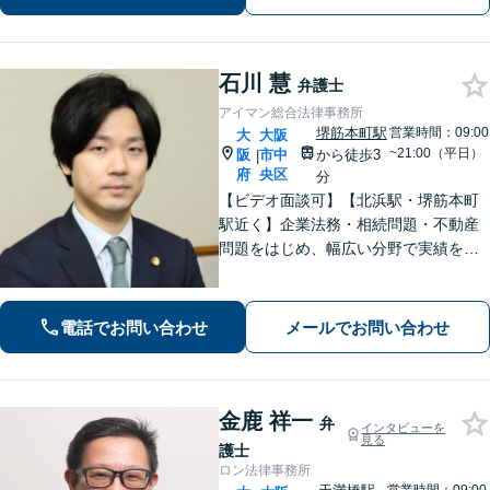
事事件も対応。
石川 慧
弁護士
アイマン総合法律事務所
堺筋本町駅
営業時間：09:00
大
大阪
~21:00（平日）
阪
市中
から徒歩3
|
府
央区
分
【ビデオ面談可】【北浜駅・堺筋本町
駅近く】企業法務・相続問題・不動産
問題をはじめ、幅広い分野で実績を積
んできました。お話をしっかり伺い、
最善と考えられる方法で問題を解決し
ます。初回相談時に、費用や方針につ
電話でお問い合わせ
メールでお問い合わせ
いてわかりやすくご説明します。
金鹿 祥一
弁
インタビューを
見る
護士
ロン法律事務所