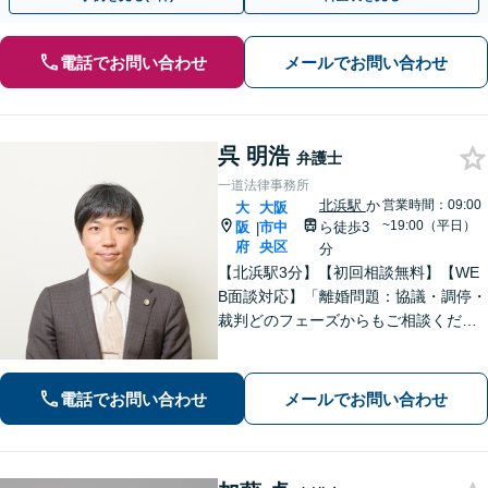
電話でお問い合わせ
メールでお問い合わせ
呉 明浩
弁護士
一道法律事務所
北浜駅
か
営業時間：09:00
大
大阪
~19:00（平日）
阪
市中
ら徒歩3
|
府
央区
分
【北浜駅3分】【初回相談無料】【WE
B面談対応】「離婚問題：協議・調停・
裁判どのフェーズからもご相談くださ
い。離婚を決意されていない方からの
ご相談もお受けします」債務整理：自
己破産のメリット・デメリットを説明
電話でお問い合わせ
メールでお問い合わせ
し、最適な債務整理をご提案【休日相
談可】