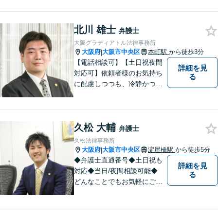
寄り添います。【電話相談可能】
北川 雄士
弁護士
大阪グラディアトル法律事務所
大阪府
大阪市中央区
本町駅
から徒歩3分
|
【電話相談可】【土日祝夜間
詳細を見
対応可】依頼者様のお気持ち
る
に配慮しつつも、冷静かつ現
実的な解決策を探ることが、
依頼者様のよりよい未来につ
ながると考えています。離
久松 大輔
婚・刑事事件・相続など何で
弁護士
もご相談ください。
久松法律事務所
大阪府
大阪市中央区
淀屋橋駅
から徒歩5分
|
◆弁護士直通番号◆土日祝も
詳細を見
対応◆当日/夜間相談可能◆
る
どんなことでもお気軽にご相
談ください！