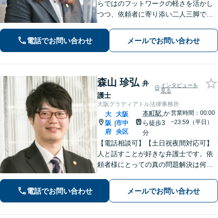
らではのフットワークの軽さを活かし
つつ、依頼者に寄り添い二人三脚で解
決まで進んでまいります。依頼者に安
心感を持っていただくために、常に丁
電話でお問い合わせ
メールでお問い合わせ
寧なコミュニケーションを心がけてお
ります。
森山 珍弘
弁
インタビューを
見る
護士
大阪グラディアトル法律事務所
本町駅
か
営業時間：00:00
大
大阪
~23:59（平日）
阪
市中
ら徒歩3
|
府
央区
分
【電話相談可】【土日祝夜間対応可】
人と話すことが好きな弁護士です。依
頼者様にとっての真の問題解決は何
か？を常に考えながら、スピーディー
な対応を心がけます。離婚・刑事事
電話でお問い合わせ
メールでお問い合わせ
件・相続など何でもご相談ください。