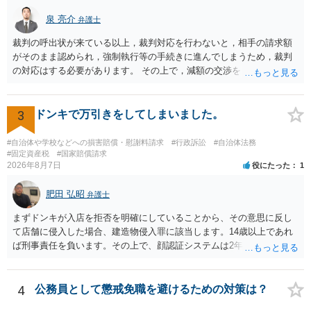
泉 亮介
弁護士
裁判の呼出状が来ている以上，裁判対応を行わないと，相手の請求額
がそのまま認められ，強制執行等の手続きに進んでしまうため，裁判
の対応はする必要があります。 その上で，減額の交渉をしたり，分割
の交渉をしたりした上で，金額や支払方法を決めた上で和解とするこ
ととなるかと思われます。 個別のご相談を希望される場合は，希望す
る弁護士に面談の予約を入れ日程調整の上で面談を行うと良いでしょ
3
ドンキで万引きをしてしまいました。
う。
#自治体や学校などへの損害賠償・慰謝料請求
#行政訴訟
#自治体法務
#固定資産税
#国家賠償請求
2026年8月7日
役にたった
1
肥田 弘昭
弁護士
まずドンキが入店を拒否を明確にしていることから、その意思に反し
て店舗に侵入した場合、建造物侵入罪に該当します。14歳以上であれ
ば刑事責任を負います。その上で、顔認証システムは2年程度で削除さ
れている可能性は高くはありません。発覚した場合の法的リスクが高
いです。そのドンキにどうしても行かないといけない理由は不明です
が、保護者に町田のドンキに連絡をして許可を貰うのが一番安全かと
4
公務員として懲戒免職を避けるための対策は？
思います。ご参考にしてください。